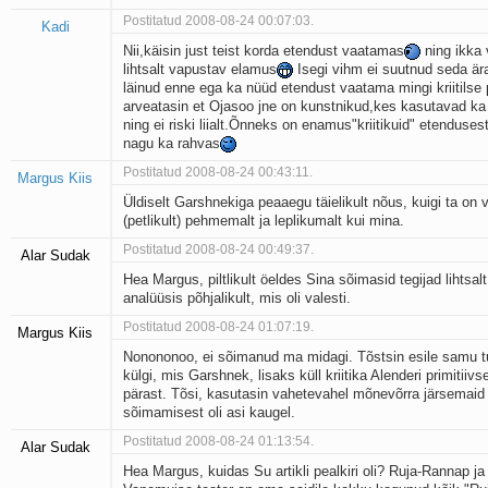
Postitatud 2008-08-24 00:07:03.
Kadi
Nii,käisin just teist korda etendust vaatamas
ning ikka 
lihtsalt vapustav elamus
Isegi vihm ei suutnud seda är
läinud enne ega ka nüüd etendust vaatama mingi kriitilse 
arveatasin et Ojasoo jne on kunstnikud,kes kasutavad ka
ning ei riski liialt.Õnneks on enamus"kriitikuid" etenduse
nagu ka rahvas
Postitatud 2008-08-24 00:43:11.
Margus Kiis
Üldiselt Garshnekiga peaaegu täielikult nõus, kuigi ta on 
(petlikult) pehmemalt ja leplikumalt kui mina.
Postitatud 2008-08-24 00:49:37.
Alar Sudak
Hea Margus, piltlikult öeldes Sina sõimasid tegijad lihtsal
analüüsis põhjalikult, mis oli valesti.
Postitatud 2008-08-24 01:07:19.
Margus Kiis
Nonononoo, ei sõimanud ma midagi. Tõstsin esile samu t
külgi, mis Garshnek, lisaks küll kriitika Alenderi primitiiv
pärast. Tõsi, kasutasin vahetevahel mõnevõrra järsemaid
sõimamisest oli asi kaugel.
Postitatud 2008-08-24 01:13:54.
Alar Sudak
Hea Margus, kuidas Su artikli pealkiri oli? Ruja-Rannap ja