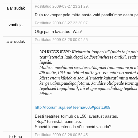
Postitatud 2009-03-27 23:21:29.
alar sudak
Ruja rockooper pole mitte aasta vaid paarikümne aasta pa
Postitatud 2009-03-27 23:30:07.
vaatleja
Oligi parim lavastus. Wau!
Postitatud 2009-03-28 00:04:55.
alar sudak
MARGUS KIIS:
Kirjutasin "ooperist" (mida ta ju po
teatrietendus lauludega) ka Postimehesse artikli, seal
lugeda.
Mulle ei meeldinud see stereotüüpidel tammumine ja n
Jäi mulje, tükk on tehtud mitte 30--20 vaid 100 aastat h
käest enam küsida ei saa. Alenderit kujutati minu meel
kerge vaimupuudega jotana. Ja üldse olid peale Rannap
tegelased tagaplaanil, nii et igasugune dialoog tegelast
hädine.
http://foorum.ruja.ee/Teema/685#post1909
Eesti teatrites toimub ca 150 lavastust aastas.
"Ruja" tunnistati parimaks.
Soovid kommenteerida või soovid vaikida?
Postitatud 2009-03-28 00:53:45.
to Eino