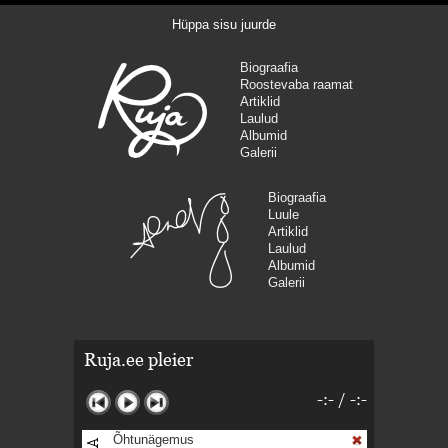
Hüppa sisu juurde
Biograafia
Roostevaba raamat
Artiklid
Laulud
Albumid
Galerii
Biograafia
Luule
Artiklid
Laulud
Albumid
Galerii
Ruja.ee pleier
-:-
/
-:-
Õhtunägemus