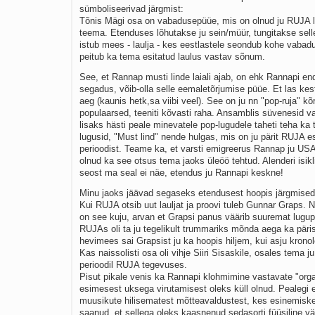
sümboliseerivad järgmist:
Tõnis Mägi osa on vabadusepüüe, mis on olnud ju RUJA l
teema. Etenduses lõhutakse ju sein/müür, tungitakse selle
istub mees - laulja - kes eestlastele seondub kohe vabad
peitub ka tema esitatud laulus vastav sõnum.
See, et Rannap musti linde laiali ajab, on ehk Rannapi e
segadus, võib-olla selle eemaletõrjumise püüe. Et las kes
aeg (kaunis hetk,sa viibi veel). See on ju nn "pop-ruja" kõr
populaarsed, teeniti kõvasti raha. Ansamblis süvenesid va
lisaks hästi peale minevatele pop-lugudele taheti teha ka
lugusid, "Must lind" nende hulgas, mis on ju pärit RUJA 
perioodist. Teame ka, et varsti emigreerus Rannap ju USA-
olnud ka see otsus tema jaoks üleöö tehtud. Alenderi isik
seost ma seal ei näe, etendus ju Rannapi keskne!
Minu jaoks jäävad segaseks etendusest hoopis järgmised
Kui RUJA otsib uut lauljat ja proovi tuleb Gunnar Graps. 
on see kuju, arvan et Grapsi panus väärib suuremat lugup
RUJAs oli ta ju tegelikult trummariks mõnda aega ka päris
hevimees sai Grapsist ju ka hoopis hiljem, kui asju kronol
Kas naissolisti osa oli vihje Siiri Sisaskile, osales tema j
perioodil RUJA tegevuses.
Pisut pikale venis ka Rannapi klohmimine vastavate "orga
esimesest uksega virutamisest oleks küll olnud. Pealegi 
muusikute hilisematest mõtteavaldustest, kes esinemiskee
saanud, et sellega oleks kaasnenud sedasorti füüsiline v