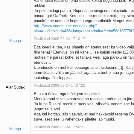
Vanemuise teater on oma saidile kokku kogunud kõik "Ruj
artiklid.
Ja pole midagi parata, Ruja näitab siingi oma elujõudu - p
teinud Igor Gar¨nek. Kes olles ise muusikakriitik, tegi silm
paarikümne aastase kogemusega teatrikriitik Margot Visna
http://www.vanemuine.ee/index.php?
sisu=uudis&mid=438&lang=est&admin=fceba58c18f778f2
Postitatud 2008-08-24 17:10:17.
Maarja
Ega keegi ei tea, kas plaanis on etendusest ka video välja
film teha)? Etendusi on nii vähe... Ise käisin reedel (22.0
mõtlesime pärast kohe, et tahaks veel, aga paraku on tä
etendus...
Etendusele on mul küll peaaegu ainult kiidusõnu [:)]. Kahj
lemmiklaulu välja on jäänud, aga lavastust ei saa ju nagun
lauludega täis toppida.
Postitatud 2008-08-24 17:37:22.
Alar Sudak
Ei oska öelda, aga mõelgem loogiliselt.
Menukamad suvelavastused on reeglina kordunud ka järgm
Ja kuna Ruja oli teenitult menukas, siis ehk Vanemuine k
järgmisel suvel.
Aga kui kordab, siis vaevalt, et nad hakkaksid tegema D
suve, sest see ju vähendaks piletite läbimüüki.
Postitatud 2008-08-24 17:50:21.
Maarja