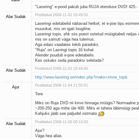
"Lasering" e-pood pakub juba RUJA etenduse DVD! 425.-
Postitatud 2008-11-02 20:49:02.
Alar Sudak
Laseringi edetabelid näitavad hetkel, et e-poe tipu esimen
muusikal, mis on igati loogiline.
Laseringi topis, ehk siis poest ostetud müügitabeli neljas
mis on samuti väga hea tulemus.
Aga edasi vaadates tekib paradoks.
"Ruja" on Lasringi topis 16 kohal.
Alender puudub e-poe edetabelis.
Kes oskaks seda paradoksi seletada?
Postitatud 2008-11-02 20:49:45.
Alar Sudak
http://www.lasering.ee/index.php?make=show_top&
Postitatud 2008-11-04 21:50:01.
Ajur
Tere
Miks on Ruja DVD nii kirve hinnaga müügis? Normaalne 
~200-250 aga mitte üle 400. Miks ei taheta läbimüügi peal
Kahjuks jääb see paljudel ostmata
Postitatud 2008-11-05 00:10:00.
Alar Sudak
Ajur?
Väga hea alias.