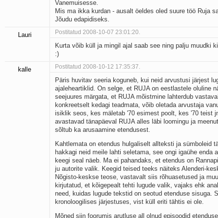
Vanemuisesse.
Mis ma ikka kurdan - ausalt öeldes oled suure töö Ruja sa
Jõudu edapidiseks.
Postitatud 2008-10-07 23:01:20.
Lauri
Kurta võib küll ja mingil ajal saab see ning palju muudki ki
:)
Postitatud 2008-10-12 17:35:37.
kalle
Päris huvitav seeria koguneb, kui neid arvustusi järjest lu
ajaleheartiklid. On selge, et RUJA on eestlastele oluline 
seejuures märgata, et RUJA mõistmine lahterdub vastavalt
konkreetselt kedagi teadmata, võib oletada arvustaja vanu
isiklik seos, kes mäletab '70 esimest poolt, kes '70 teist
avastavad tänapäeval RUJA alles läbi loomingu ja meenut
sõltub ka arusaamine etendusest.
Kahtlemata on etendus hulgaliselt allteksti ja sümboleid tä
hakkagi neid meile lahti seletama, see ongi igaühe enda
keegi seal näeb. Ma ei pahandaks, et etendus on Rannap
ju autorite valik. Keegid teised teeks näiteks Alenderi-k
Nõgisto-keskse teose, vastavalt siis rõhuasetused ja muu
kirjutatud, et kõigepealt tehti lugude valik, vajaks ehk ana
need, kuidas lugude tekstid on seotud etenduse sisuga. S
kronoloogilises järjestuses, vist küll eriti tähtis ei ole.
Mõned siin foorumis arutluse all olnud episoodid etendus