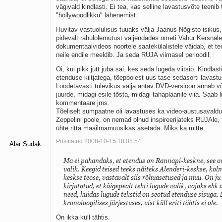
vägivald kindlasti. Ei tea, kas selline lavastusvõte teeni
"hollywoodlikku" lähenemist.
Huvitav vastuolulisus tuuaks välja Jaanus Nõgisto isikus
pidevalt rahulolemutust väljendades ometi Vahur Kersnal
dokumentaalvideos noortele saatekülalistele väidab, et t
neile endile meeldib. Ja seda RUJA viimasel perioodil.
Oi, kui pikk jutt juba sai, kes seda lugeda viitsib. Kindlas
etenduse kiitjatega, tõepoolest uus tase sedasorti lavastu
Loodetavasti tulevikus välja antav DVD-versioon annab v
juurde, midagi esile tõsta, midagi tahaplaanile viia. Saab 
kommentaare jms.
Tõeliselt sümpaatne oli lavastuses ka video-austusaval
Zeppelini poole, on nemad olnud inspireerijateks RUJAle,
ühte ritta maailmamuusikas asetada. Miks ka mitte.
Postitatud 2008-10-15 18:08:54.
Alar Sudak
Ma ei pahandaks, et etendus on Rannapi-keskne, see on
valik. Keegid teised teeks näiteks Alenderi-keskse, ko
keskse teose, vastavalt siis rõhuasetused ja muu. On ju
kirjutatud, et kõigepealt tehti lugude valik, vajaks ehk 
need, kuidas lugude tekstid on seotud etenduse sisuga. S
kronoloogilises järjestuses, vist küll eriti tähtis ei ole.
On ikka küll tähtis.