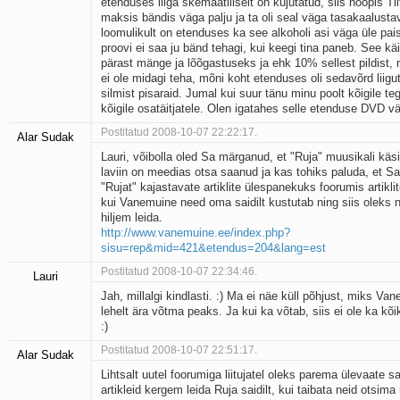
etenduses liiga skemaatiliselt on kujutatud, siis hoopis Tii
maksis bändis väga palju ja ta oli seal väga tasakaalusta
loomulikult on etenduses ka see alkoholi asi väga üle pai
proovi ei saa ju bänd tehagi, kui keegi tina paneb. See kä
pärast mänge ja lõõgastuseks ja ehk 10% sellest pildist, 
ei ole midagi teha, mõni koht etenduses oli sedavõrd liigut
silmist pisaraid. Jumal kui suur tänu minu poolt kõigile teg
kõigile osatäitjatele. Olen igatahes selle etenduse DVD vä
Postitatud 2008-10-07 22:22:17.
Alar Sudak
Lauri, võibolla oled Sa märganud, et "Ruja" muusikali käsit
laviin on meedias otsa saanud ja kas tohiks paluda, et Sa
"Rujat" kajastavate artiklite ülespanekuks foorumis artiklit
kui Vanemuine need oma saidilt kustutab ning siis oleks 
hiljem leida.
http://www.vanemuine.ee/index.php?
sisu=rep&mid=421&etendus=204&lang=est
Postitatud 2008-10-07 22:34:46.
Lauri
Jah, millalgi kindlasti. :) Ma ei näe küll põhjust, miks V
lehelt ära võtma peaks. Ja kui ka võtab, siis ei ole ka kõi
:)
Postitatud 2008-10-07 22:51:17.
Alar Sudak
Lihtsalt uutel foorumiga liitujatel oleks parema ülevaate 
artikleid kergem leida Ruja saidilt, kui taibata neid otsim