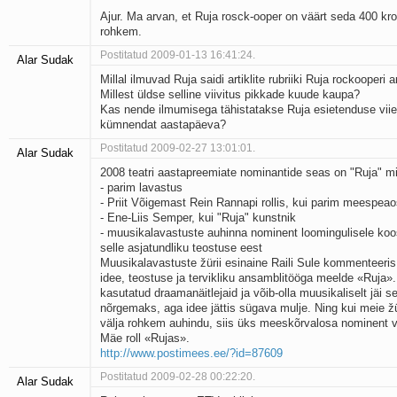
Ajur. Ma arvan, et Ruja rosck-ooper on väärt seda 400 kro
rohkem.
Postitatud 2009-01-13 16:41:24.
Alar Sudak
Millal ilmuvad Ruja saidi artiklite rubriiki Ruja rockooperi ar
Millest üldse selline viivitus pikkade kuude kaupa?
Kas nende ilmumisega tähistatakse Ruja esietenduse viie
kümnendat aastapäeva?
Postitatud 2009-02-27 13:01:01.
Alar Sudak
2008 teatri aastapreemiate nominantide seas on "Ruja" 
- parim lavastus
- Priit Võigemast Rein Rannapi rollis, kui parim meespea
- Ene-Liis Semper, kui "Ruja" kunstnik
- muusikalavastuste auhinna nominent loomingulisele koos
selle asjatundliku teostuse eest
Muusikalavastuste žürii esinaine Raili Sule kommenteeris
idee, teostuse ja tervikliku ansamblitööga meelde «Ruja».
kasutatud draamanäitlejaid ja võib-olla muusikaliselt jäi s
nõrgemaks, aga idee jättis sügava mulje. Ning kui meie ž
välja rohkem auhindu, siis üks mees­kõrvalosa nominent v
Mäe roll «Rujas».
http://www.postimees.ee/?id=87609
Postitatud 2009-02-28 00:22:20.
Alar Sudak