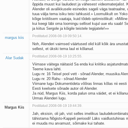
õppida muust kui lauludest ja vähesest videomaterjalist
Alender oli avalikkusele esinedes sageli väga teatraalne, 
tuua välja tema isiku teisi tahkusid.» Loomulikult on Yok
kõige kriitilisem vaataja, kuid tõdeb optimistlikult: «Millin
kui keegi läbi oma loomingu sellisel kujul uue elu saab! Se
ja kiitus Sergole ja kõigile teistele tegijatele!»»
Postitatud 2008-08-19 09:50:14.
margus kiis
Noh, Alenderi vaimsed väärtused olid küll kõik ära unusta
sellest, et ükski tema laul ei kõlanud.
Postitatud 2008-08-19 10:25:55.
Alar Sudak
Viimase väitega näitasid Sa enda kui kriitiku asjatundmat
Teeme kava lahti.
Lugu nr. 16 Teisel pool vett - sõnad Alender, muusika Ale
Lugu nr. 20 Rahu - sõnad Alender
Viimane lugu Dokumentideta võõras linnas kõlas nii eesti
Eesti keelsete sõnade autor oli Alender.
Ja nüd, Margus Kiis, korda palun oma väidet, et ei kõlanu
Urmas Alenderi lugu.
Postitatud 2008-08-19 19:44:39.
Margus Kiis
Jah, eksisin, oli jah, vist selles imelikus lauludekombinats
tähistama Nõgisto-Kappeli perioodi! Läks vaidlustuhinas 
ei muuda mu arvamust, sõimake kui tahate.