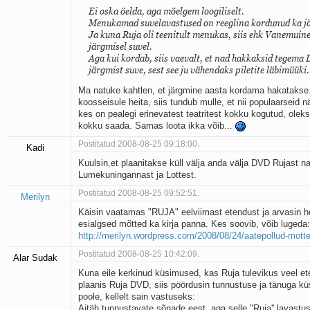
Ei oska öelda, aga mõelgem loogiliselt.
Menukamad suvelavastused on reeglina kordunud ka jä
Ja kuna Ruja oli teenitult menukas, siis ehk Vanemuin
järgmisel suvel.
Aga kui kordab, siis vaevalt, et nad hakkaksid tegema
järgmist suve, sest see ju vähendaks piletite läbimüüki.
Ma natuke kahtlen, et järgmine aasta kordama hakatakse.
koosseisule heita, siis tundub mulle, et nii populaarseid n
kes on pealegi erinevatest teatritest kokku kogutud, oleks
kokku saada. Samas loota ikka võib...
Postitatud 2008-08-25 09:18:00.
Kadi
Kuulsin,et plaanitakse küll välja anda välja DVD Rujast 
Lumekuningannast ja Lottest.
Postitatud 2008-08-25 09:52:51.
Merilyn
Käisin vaatamas "RUJA" eelviimast etendust ja arvasin 
esialgsed mõtted ka kirja panna. Kes soovib, võib lugeda:
http://merilyn.wordpress.com/2008/08/24/aatepollud-mott
Postitatud 2008-08-25 10:42:09.
Alar Sudak
Kuna eile kerkinud küsimused, kas Ruja tulevikus veel e
plaanis Ruja DVD, siis pöördusin tunnustuse ja tänuga küs
poole, kellelt sain vastuseks:
Aitäh tunnustavate sõnade eest, aga selle "Ruja'' lavast