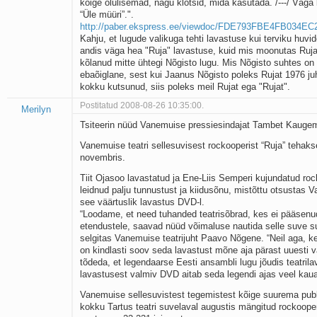
kõige olulisemad, nagu klotsid, mida kasutada. /---/ Väga k
“Üle müüri”.".
http://paber.ekspress.ee/viewdoc/FDE793FBE4FB034E
Kahju, et lugude valikuga tehti lavastuse kui terviku huvid
andis väga hea "Ruja" lavastuse, kuid mis moonutas Ruja 
kõlanud mitte ühtegi Nõgisto lugu. Mis Nõgisto suhtes on 
ebaõiglane, sest kui Jaanus Nõgisto poleks Rujat 1976 ju
kokku kutsunud, siis poleks meil Rujat ega "Rujat".
Postitatud 2008-08-26 10:35:00.
Merilyn
Tsiteerin nüüd Vanemuise pressiesindajat Tambet Kauge
Vanemuise teatri sellesuvisest rockooperist “Ruja” tehak
novembris.
Tiit Ojasoo lavastatud ja Ene-Liis Semperi kujundatud roc
leidnud palju tunnustust ja kiidusõnu, mistõttu otsustas 
see väärtuslik lavastus DVD-l.
“Loodame, et need tuhanded teatrisõbrad, kes ei pääsenu
etendustele, saavad nüüd võimaluse nautida selle suve 
selgitas Vanemuise teatrijuht Paavo Nõgene. “Neil aga, ke
on kindlasti soov seda lavastust mõne aja pärast uuesti
tõdeda, et legendaarse Eesti ansambli lugu jõudis teatrila
lavastusest valmiv DVD aitab seda legendi ajas veel kau
Vanemuise sellesuvistest tegemistest kõige suurema publ
kokku Tartus teatri suvelaval augustis mängitud rockooper