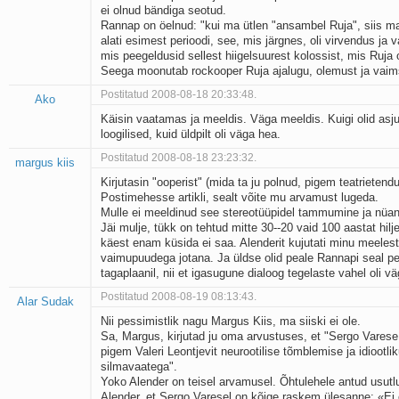
ei olnud bändiga seotud.
Kaks pihtimust
Rannap on öelnud: "kui ma ütlen "ansambel Ruja", siis ma
Ahtumine
alati esimest perioodi, see, mis järgnes, oli virvendus ja v
Braueri lint
mis peegeldusid sellest hiigelsuurest kolossist, mis Ruja 
Seega moonutab rockooper Ruja ajalugu, olemust ja vaim
Postitatud 2008-08-18 20:33:48.
Ako
Käisin vaatamas ja meeldis. Väga meeldis. Kuigi olid asju,
loogilised, kuid üldpilt oli väga hea.
Postitatud 2008-08-18 23:23:32.
margus kiis
Kirjutasin "ooperist" (mida ta ju polnud, pigem teatrietend
Postimehesse artikli, sealt võite mu arvamust lugeda.
Mulle ei meeldinud see stereotüüpidel tammumine ja nüan
Jäi mulje, tükk on tehtud mitte 30--20 vaid 100 aastat hilje
käest enam küsida ei saa. Alenderit kujutati minu meelest
vaimupuudega jotana. Ja üldse olid peale Rannapi seal p
tagaplaanil, nii et igasugune dialoog tegelaste vahel oli v
Postitatud 2008-08-19 08:13:43.
Alar Sudak
Nii pessimistlik nagu Margus Kiis, ma siiski ei ole.
Sa, Margus, kirjutad ju oma arvustuses, et "Sergo Vares
pigem Valeri Leontjevit neurootilise tõmblemise ja idiootlik
silmavaatega".
Yoko Alender on teisel arvamusel. Õhtulehele antud usutl
Alender, et Sergo Varesel on kõige raskem ülesanne: «Ei 