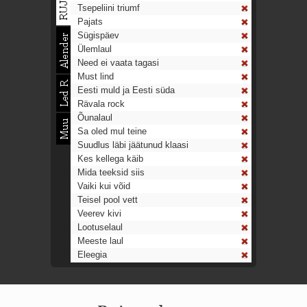
Tsepeliini triumf
Pajats
Sügispäev
Ülemlaul
Need ei vaata tagasi
Must lind
Eesti muld ja Eesti süda
Rävala rock
Õunalaul
Sa oled mul teine
Suudlus läbi jäätunud klaasi
Kes kellega käib
Mida teeksid siis
Vaiki kui võid
Teisel pool vett
Veerev kivi
Lootuselaul
Meeste laul
Eleegia
Tulekell
Ahtumine
Aeg on nagu rong