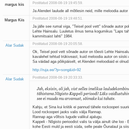
Postitatud 2008-08-19 19:45:59.
margus kiis
Ja Alenderi laulude all mõtlesin neid, mille meloodia autor
Postitatud 2008-08-19 19:48:51.
Margus Kiis
Ja jälle see rumal viga, "Teisel pool vett" sõnade autor po
Lehte Hainsalu. Luuletus ilmus tema kogumikus "Laps tah
kammitsaist lahti" 1984.
Postitatud 2008-08-19 20:05:58.
Alar Sudak
Ok, Teisel pool vett sõnade autor on tõesti Lehte Hainsalu
kavalehel tehtud trükiveast, kuid meloodia autor on siiski 
Sa väidad aga põikpäiselt, et Alenderi meloodiaid ei olnud
http://ruja.ee/?p=song&id=92
Postitatud 2008-08-19 20:33:33.
Alar Sudak
Jah, eksisin, oli jah, vist selles imelikus lauludekombin
tähistama Nõgisto-Kappeli perioodi! Läks vaidlustuhi
see ei muuda mu arvamust, sõimake kui tahate.
Kahju, et Sina kui kriitik ei pannud tähele rockooperi suu
Lood rockooperi jaoks valis välja Rannap.
Rannap aga võltsis lugude valikul ajalugu.
Kappeli - Nõgisto perioodist valis ta välja ainult ühe loo - E
kohe Eesti muld ja eesti süda, selle peale Õunalaul ja siis