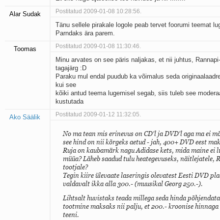
Postitatud 2009-01-08 10:28:56.
Alar Sudak
Tänu sellele pirakale logole peab tervet foorumi teemat lu
Parndaks ära parem.
Postitatud 2009-01-08 11:30:46.
Toomas
Minu arvates on see päris naljakas, et nii juhtus, Rannapi
tagajärg :D
Paraku mul endal puudub ka võimalus seda originaalaadres
kui see
kõiki antud teema lugemisel segab, siis tuleb see moderaa
kustutada
Postitatud 2009-01-12 11:32:05.
Ako Säälik
No ma tean mis erinevus on CD'l ja DVD'l aga ma ei m
see hind on nii kõrgeks aetud - jah, 400+ DVD eest mak
Ruja on kaubamärk nagu Adidase kets, mida maine ei 
müüa? Läheb saadud tulu heategevuseks, näitlejatele, R
tootjale?
Tegin kiire ülevaate laseringis olevatest Eesti DVD plaa
valdavalt ikka alla 300.- (muusikal Georg 250.-).
Lihtsalt huvistaks teada millega seda hinda põhjendata
tootmine maksaks nii palju, et 200.- kroonise hinnaga 
teeni.