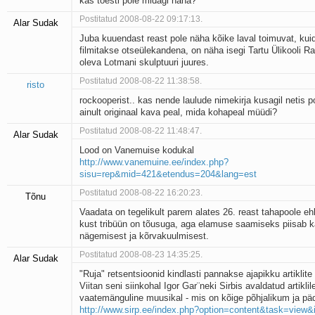
kas tõesti pole midagi näha?
Postitatud 2008-08-22 09:17:13.
Alar Sudak
Juba kuuendast reast pole näha kõike laval toimuvat, kui
filmitakse otseülekandena, on näha isegi Tartu Ülikooli 
oleva Lotmani skulptuuri juures.
Postitatud 2008-08-22 11:38:58.
risto
rockooperist.. kas nende laulude nimekirja kusagil netis p
ainult originaal kava peal, mida kohapeal müüdi?
Postitatud 2008-08-22 11:48:47.
Alar Sudak
Lood on Vanemuise kodukal
http://www.vanemuine.ee/index.php?
sisu=rep&mid=421&etendus=204&lang=est
Postitatud 2008-08-22 16:20:23.
Tõnu
Vaadata on tegelikult parem alates 26. reast tahapoole e
kust tribüün on tõusuga, aga elamuse saamiseks piisab k
nägemisest ja kõrvakuulmisest.
Postitatud 2008-08-23 14:35:25.
Alar Sudak
"Ruja" retsentsioonid kindlasti pannakse ajapikku artiklite r
Viitan seni siinkohal Igor Gar¨neki Sirbis avaldatud artiklil
vaatemänguline muusikal - mis on kõige põhjalikum ja p
http://www.sirp.ee/index.php?option=content&task=view