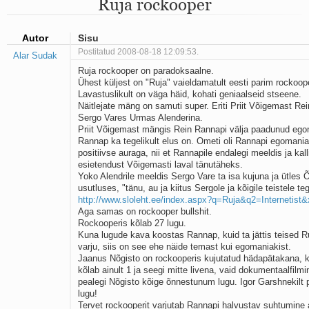
Ruja rockooper
Mu isamaa on minu arm
Ma mustas öös näen...
Laul surnud linnust
Autor
Sisu
Aeg
Postitatud 2008-08-18 12:09:53.
Alar Sudak
Oota mind
Ruja rockooper on paradoksaalne.
Ih-ih-hii ja ah-ah-haa
Ühest küljest on "Ruja" vaieldamatult eesti parim rockoop
Päikeselapsed
Lavastuslikult on väga häid, kohati geniaalseid stseene.
Laul võimalusest
Näitlejate mäng on samuti super. Eriti Priit Võigemast Rein
Luigelaul
Sergo Vares Urmas Alenderina.
Nii vaikseks kõik on jäänud
Priit Võigemast mängis Rein Rannapi välja paadunud ego
Mis saab sellest loomusevalust
Rannap ka tegelikult elus on. Ometi oli Rannapi egomaniak
positiivse auraga, nii et Rannapile endalegi meeldis ja kall
Ei mullast
esietendust Võigemasti laval tänutäheks.
Avanemine
Yoko Alendrile meeldis Sergo Vare ta isa kujuna ja ütles 
Üleminek
usutluses, "tänu, au ja kiitus Sergole ja kõigile teistele teg
Laul teost
http://www.sloleht.ee/index.aspx?q=Ruja&q2=Internetis
Põhi, lõuna, ida, lääs
Aga samas on rockooper bullshit.
Elupõline kaja
Rockooperis kõlab 27 lugu.
Kuna lugude kava koostas Rannap, kuid ta jättis teised Ru
Omaette
varju, siis on see ehe näide temast kui egomaniakist.
Perekondlik
Jaanus Nõgisto on rockooperis kujutatud hädapätakana, k
Kassimäng
kõlab ainult 1 ja seegi mitte livena, vaid dokumentaalfilmi
Läänemere lained
pealegi Nõgisto kõige õnnestunum lugu. Igor Garshnekilt p
Üle müüri
lugu!
Tervet rockooperit varjutab Rannapi halvustav suhtumine 
Valgusemaastikud