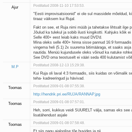
Postitatud 2008-11-10 17:53:53.
Ajur
"Eesti improvisatsioonid" ei ole sul massidele mõeldud, ki
tiraaz väiksem kui Rujal.
Fakt on see, et Ruja nimi müüb ja tahetakse lihtsalt ilge 
Jõulud ka tulekul ja sobib ilusti kingikotti. Kahjuks kõik ei 
Selle 400+ eest leiab kaks muud DVD'd.
Mina oleks selle 400+ hinna sisse pannud 16:9 formaadis 
vingema heli (5.1) 2x suurema bitimääraga, et saaks asja i
nautida. Menüü kujundusele oleks võinud ka natuke rohk
See DVD oma teostuselt ei vääri seda 400 kulutamist võib
Postitatud 2008-12-13 15:29:38.
M.P
Kui Ruja oli laval 4:3 formaadis, siis kuidas on võimalik s
teha- kadreeringud ju hävivad.
Postitatud 2009-01-08 07:55:38.
Toomas
http://hendrik.pri.ee/RUJA/RANNAP.jpg
Postitatud 2009-01-08 07:57:01.
Toomas
Heh, sorri, kukkus veidi SUURELT välja, samas eks see
lisatähendust asjale
Postitatud 2009-01-08 07:58:48.
Toomas
Et siis nagu ajaloolise tõe huvides ja nii ........