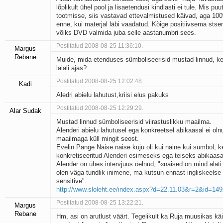
lõplikult ühel pool ja lisaetendusi kindlasti ei tule. Mis p
tootmisse, siis vastavad ettevalmistused käivad, aga 100
enne, kui materjal läbi vaadatud. Kõige positiivsema stse
võiks DVD valmida juba selle aastanumbri sees.
Postitatud 2008-08-25 11:36:10.
Margus
Rebane
Muide, mida etenduses sümboliseerisid mustad linnud, k
laiali ajas?
Postitatud 2008-08-25 12:02:48.
Kadi
Aledri abielu lahutust,kriisi elus pakuks
Postitatud 2008-08-25 12:29:29.
Alar Sudak
Mustad linnud sümboliseerisid viirastuslikku maailma.
Alenderi abielu lahutusel ega konkreetsel abikaasal ei olnu
maailmaga küll mingit seost.
Evelin Pange Naise naise kuju oli kui naine kui sümbol, k
konkretiseeritud Alenderi esimeseks ega teiseks abikaas
Alender on ühes intervjuus öelnud, "«naised on mind alat
olen väga tundlik inimene, ma kutsun ennast ingliskeelse
sensitive".
http://www.sloleht.ee/index.aspx?d=22.11.03&r=2&id=14
Postitatud 2008-08-25 13:22:21.
Margus
Rebane
Hm, asi on arutlust väärt. Tegelikult ka Ruja muusikas käi