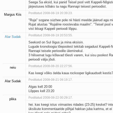
Seega Sa eksid, kui panid Teisel pool vett Kappeli-Nõgis
järjestuses kõlaks ta nagu Rannapi teisest perioodist.
Postitatud 2008-08-19 20:39:23.
Margus Kiis
"Ruja" sogane süzhee pole nii hästi meelde jäänud aga m
Rujat alustas "Rujaline roostevaba maailm". "Teisel pool v
vist ikkagi Kappeli perioodi lõppu.
Postitatud 2008-08-19 20:53:55.
Alar Sudak
Seekord on Sul õigus ja mina eksisin.
Lugude kronoloogia tõepoolest tekitab segadust Kappeli-N
Rannapi teisele perioodile üleminekul.
3 hilisemat lugu kõlavad tõesti varem, kui sisu poolest Ra
perioodi välja jõuti.
Postitatud 2008-08-20 22:27:56.
neiu
Kas keegi võiks öelda kaua rockooper ligikaudselt kestis
Postitatud 2008-08-21 09:19:17.
Alar Sudak
Algas kell 20:00
Lõppes kell 23:20
Postitatud 2008-08-22 00:29:17.
plika
hei. kas keegi istus viimastes ridades (23-25) keskel? inte
üksikute kommentaaride põhjal hakkan juba kartma, et ei 