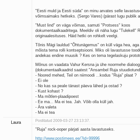
"Eesti muld ja Eesti süda" on minu arvates selle lavastus
võimsaimaks hetkeks. (Sergo Vares) (pärast lugu publik ap
"Must lind" on väga võimas, samuti "Protsess" koos
dokumentaalkaadritega. Meeldiv oli näha lugu "Tulekell" 
originaalesituses. Häid hetki on rohkelt veelgi.
Tõnis Mägi lauldud "Õhtunägemus" on küll väga hea, aga
mõista tema rolli kontseptsiooni. Miks oli lavastusse too
andekas endine muusik ? Kes on tema tegelaskuju protot
Mõnus on vaadata Vahur Kersna ja ühe noormehe dialoog
(dokumentaalkaadrid saatest "Ansambel Ruja stuudiotund
- Noored mehed, Teil on niimoodi ...kodus "Ruja" plaat ?
- Ei ole
- No kas sa peale tänast päeva lähed ja ostad ?
- Kust kohast ?
- Ma mõtlen-plaadipoest
- Ee ma... Ma ei tea. Jah. Võib olla küll jah.
- Ära valeta
- Ma ei tea
Postitatud 2009-03-27 23:13:37.
Laura
"Ruja" rock-ooper pärjati aasta lavastuseks.
http://www.postimees.ee/?id=99996