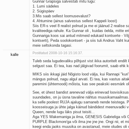
Gunnar Grapsiga salvestati mitu lugu:
1. Lumi sädeles
2. Sügispäev
3.Mis saab sellest loomusevalust?
4. Ahtumine (ainus salvestus sellest Kappeli loost)
Siis ER-s veel 8 realist polnud ja me ei jäänud 2 realise s
kvaliteediga rahule. Ka Gunnar oli , kuidas öelda, mitte eri
Gunnariga koos sai antud mitmeid edukaid kontserte - Vilja
kontserti), Peda soolokontsert - ja siis tuli Andrus Vaht k
meie seltskonda tagasi.
Postitatud 2008-10-16 15:16:37.
kalle
Tuleb seda lugudevaliku põhjust vist ikka autoritelt endil
selgust saa. Ei tea, kas nad jälgivad foorumit, saab ehk 
MIKS siis ikkagi jäid Nõgisto lood välja, kui Rannapi "kuri
mängus polnud, nagu algul arvati. Ei tea, kas vastus aita
paremini (ühtemoodi) mõista, kas see peakski eesmärk o
See, et ühest bandist arenevad välja erinevad loovisiksuse
suundades, on ju üsna tavaline nähtus muusikamaailmas.
ka selle poolest RUJA ajalugu sarnaneb nende teistega. 
koosseisuga ja ühte jalga käinud bändidest meenuvadki v
Queen, nende lugu läks pisut teisiti...
Aga YES Wakemaniga ja ilma, GENESIS Gabrieliga või Co
PURPLE Blackmore'ga või ilma jne jne jne. Ongi nii, et mi
keegi enda jaoks muusika on avastanud, meie oludes oli 