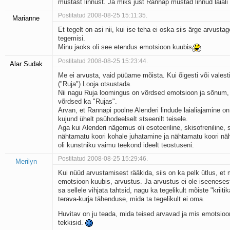
mustast linnust. Ja miks just Rannap mustad linnud laiali
Postitatud 2008-08-25 15:11:35.
Marianne
Et tegelt on asi nii, kui ise teha ei oska siis ärge arvustag
tegemisi.
Minu jaoks oli see etendus emotsioon kuubis
Postitatud 2008-08-25 15:23:44.
Alar Sudak
Me ei arvusta, vaid püüame mõista. Kui õigesti või valest
("Ruja") Looja otsustada.
Nii nagu Ruja loomingus on võrdsed emotsioon ja sõnum,
võrdsed ka "Rujas".
Arvan, et Rannapi poolne Alenderi lindude laialiajamine o
kujund ühelt psühodeelselt stseenilt teisele.
Aga kui Alenderi nägemus oli esoteeriline, skisofreniline, 
nähtamatu koori kohale juhatamine ja nähtamatu koori n
oli kunstniku vaimu teekond ideelt teostuseni.
Postitatud 2008-08-25 15:29:46.
Merilyn
Kui nüüd arvustamisest rääkida, siis on ka pelk ütlus, et m
emotsioon kuubis, arvustus. Ja arvustus ei ole iseenesest
sa sellele vihjata tahtsid, nagu ka tegelikult mõiste "kriit
terava-kurja tähenduse, mida ta tegelikult ei oma.
Huvitav on ju teada, mida teised arvavad ja mis emotsioo
tekkisid.