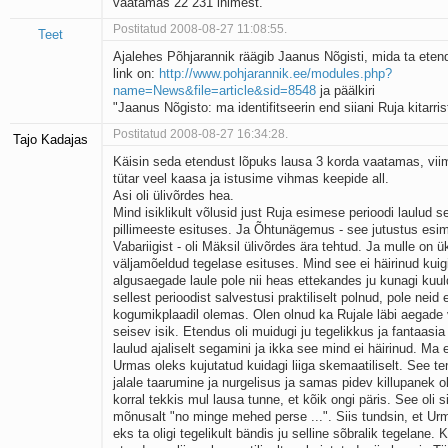
vaatamas 22 231 inimest.
Postitatud 2008-08-27 11:08:55.
Teet
Ajalehes Põhjarannik räägib Jaanus Nõgisti, mida ta ete
link on:
http://www.pohjarannik.ee/modules.php?
name=News&file=article&sid=8548
ja päälkiri
"Jaanus Nõgisto: ma identifitseerin end siiani Ruja kitarris
Postitatud 2008-08-27 16:34:28.
Tajo Kadajas
Käisin seda etendust lõpuks lausa 3 korda vaatamas, vii
tütar veel kaasa ja istusime vihmas keepide all.
Asi oli ülivõrdes hea.
Mind isiklikult võlusid just Ruja esimese perioodi laulud 
pillimeeste esituses. Ja Õhtunägemus - see jutustus esi
Vabariigist - oli Mäksil ülivõrdes ära tehtud. Ja mulle on ü
väljamõeldud tegelase esituses. Mind see ei häirinud kuig
algusaegade laule pole nii heas ettekandes ju kunagi ku
sellest perioodist salvestusi praktiliselt polnud, pole neid e
kogumikplaadil olemas. Olen olnud ka Rujale läbi aegade
seisev isik. Etendus oli muidugi ju tegelikkus ja fantaasia
laulud ajaliselt segamini ja ikka see mind ei häirinud. Ma e
Urmas oleks kujutatud kuidagi liiga skemaatiliselt. See t
jalale taarumine ja nurgelisus ja samas pidev killupanek ol
korral tekkis mul lausa tunne, et kõik ongi päris. See oli sii
mõnusalt "no minge mehed perse ...". Siis tundsin, et Urm
eks ta oligi tegelikult bändis ju selline sõbralik tegelane. 