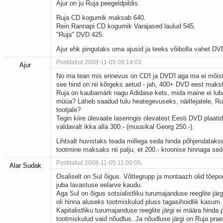
Ajur on ju Ruja peegeldpildis.
Ruja CD kogumik maksab 640.
Rein Rannapi CD kogumik Varajased laulud 545.
"Ruja" DVD 425.
Ajur ehk pingutaks oma ajusid ja teeks võibolla vahet DV
Postitatud 2008-11-05 09:14:03.
Ajur
No ma tean mis erinevus on CD'l ja DVD'l aga ma ei mõis
see hind on nii kõrgeks aetud - jah, 400+ DVD eest makst
Ruja on kaubamärk nagu Adidase kets, mida maine ei lu
müüa? Läheb saadud tulu heategevuseks, näitlejatele, Ruj
tootjale?
Tegin kiire ülevaate laseringis olevatest Eesti DVD plaatide
valdavalt ikka alla 300.- (muusikal Georg 250.-).
Lihtsalt huvistaks teada millega seda hinda põhjendatakse
tootmine maksaks nii palju, et 200.- kroonise hinnaga seda
Postitatud 2008-11-05 11:00:05.
Alar Sudak
Osaliselt on Sul õigus. Võttegrupp ja montaazh olid tõepo
juba lavastuse eelarve kaudu.
Aga Sul on õigus sotsialistliku turumajanduse reeglite järgi
oli hinna aluseks tootmiskulud pluss tagasihoidlik kasum.
Kapitalistliku turumajanduse reeglite järgi ei määra hinda p
tootmiskulud vaid nõudlus. Ja nõudluse järgi on Ruja prae