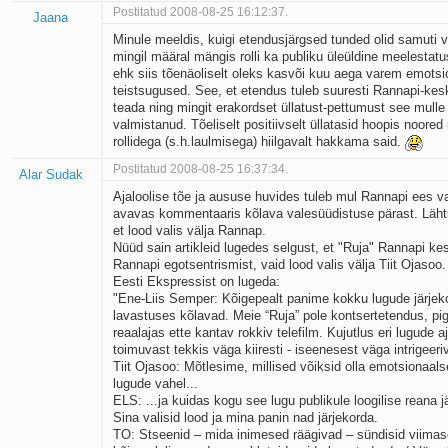
Postitatud 2008-08-25 16:12:37.
Jaana
Minule meeldis, kuigi etendusjärgsed tunded olid samuti 
mingil määral mängis rolli ka publiku üleüldine meelestatu
ehk siis tõenäoliselt oleks kasvõi kuu aega varem emotsio
teistsugused. See, et etendus tuleb suuresti Rannapi-keskn
teada ning mingit erakordset üllatust-pettumust see mulle is
valmistanud. Tõeliselt positiivselt üllatasid hoopis noored
rollidega (s.h.laulmisega) hiilgavalt hakkama said.
Postitatud 2008-08-25 16:37:34.
Alar Sudak
Ajaloolise tõe ja aususe huvides tuleb mul Rannapi ees 
avavas kommentaaris kõlava valesüüdistuse pärast. Lähtu
et lood valis välja Rannap.
Nüüd sain artikleid lugedes selgust, et "Ruja" Rannapi kes
Rannapi egotsentrismist, vaid lood valis välja Tiit Ojasoo.
Eesti Ekspressist on lugeda:
"Ene-Liis Semper: Kõigepealt panime kokku lugude järjek
lavastuses kõlavad. Meie “Ruja” pole kontsertetendus, p
reaalajas ette kantav rokkiv telefilm. Kujutlus eri lugude a
toimuvast tekkis väga kiiresti - iseenesest väga intrigeer
Tiit Ojasoo: Mõtlesime, millised võiksid olla emotsionaals
lugude vahel...
ELS: ...ja kuidas kogu see lugu publikule loogilise reana j
Sina valisid lood ja mina panin nad järjekorda.
TO: Stseenid – mida inimesed räägivad – sündisid viimas