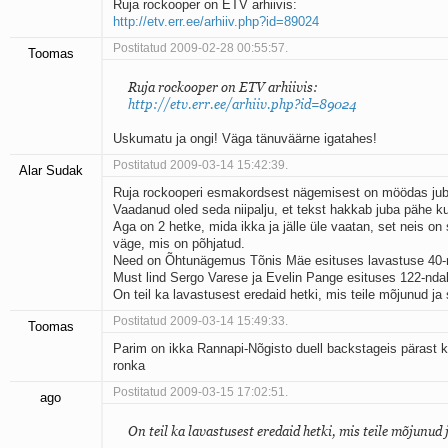
Ruja rockooper on ETV arhiivis:
http://etv.err.ee/arhiiv.php?id=89024
Postitatud 2009-02-28 00:55:57.
Toomas
Ruja rockooper on ETV arhiivis:
http://etv.err.ee/arhiiv.php?id=89024
Uskumatu ja ongi! Väga tänuväärne igatahes!
Postitatud 2009-03-14 15:42:39.
Alar Sudak
Ruja rockooperi esmakordsest nägemisest on möödas jub
Vaadanud oled seda niipalju, et tekst hakkab juba pähe k
Aga on 2 hetke, mida ikka ja jälle üle vaatan, set neis on s
väge, mis on põhjatud.
Need on Õhtunägemus Tõnis Mäe esituses lavastuse 40-nd
Must lind Sergo Varese ja Evelin Pange esituses 122-ndal 
On teil ka lavastusest eredaid hetki, mis teile mõjunud ja
Postitatud 2009-03-14 15:49:33.
Toomas
Parim on ikka Rannapi-Nõgisto duell backstageis pärast
ronka
Postitatud 2009-03-15 17:02:51.
ago
On teil ka lavastusest eredaid hetki, mis teile mõjunud 