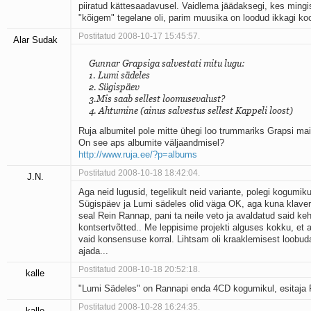
piiratud kättesaadavusel. Vaidlema jäädaksegi, kes mingi
"kõigem" tegelane oli, parim muusika on loodud ikkagi ko
Postitatud 2008-10-17 15:45:57.
Alar Sudak
Gunnar Grapsiga salvestati mitu lugu:
1. Lumi sädeles
2. Sügispäev
3.Mis saab sellest loomusevalust?
4. Ahtumine (ainus salvestus sellest Kappeli loost)
Ruja albumitel pole mitte ühegi loo trummariks Grapsi mai
On see aps albumite väljaandmisel?
http://www.ruja.ee/?p=albums
Postitatud 2008-10-18 18:42:04.
J.N.
Aga neid lugusid, tegelikult neid variante, polegi kogumiku
Sügispäev ja Lumi sädeles olid väga OK, aga kuna klaver
seal Rein Rannap, pani ta neile veto ja avaldatud said ke
kontsertvõtted.. Me leppisime projekti alguses kokku, et 
vaid konsensuse korral. Lihtsam oli kraaklemisest loobuda,
ajada...
Postitatud 2008-10-18 20:52:18.
kalle
"Lumi Sädeles" on Rannapi enda 4CD kogumikul, esitaja
Postitatud 2008-10-28 16:24:35.
kalle