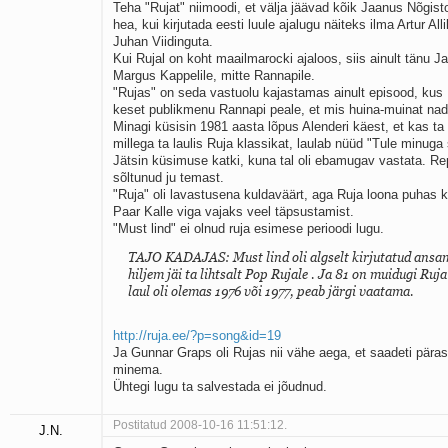
Teha "Rujat" niimoodi, et välja jäävad kõik Jaanus Nõgis
hea, kui kirjutada eesti luule ajalugu näiteks ilma Artur All
Juhan Viidinguta.
Kui Rujal on koht maailmarocki ajaloos, siis ainult tänu J
Margus Kappelile, mitte Rannapile.
"Rujas" on seda vastuolu kajastamas ainult episood, kus
keset publikmenu Rannapi peale, et mis huina-muinat na
Minagi küsisin 1981 aasta lõpus Alenderi käest, et kas t
millega ta laulis Ruja klassikat, laulab nüüd "Tule minug
Jätsin küsimuse katki, kuna tal oli ebamugav vastata. Re
sõltunud ju temast.
"Ruja" oli lavastusena kuldaväärt, aga Ruja loona puhas k
Paar Kalle viga vajaks veel täpsustamist.
"Must lind" ei olnud ruja esimese perioodi lugu.
TAJO KADAJAS: Must lind oli algselt kirjutatud ansam
hiljem jäi ta lihtsalt Pop Rujale . Ja 81 on muidugi Ruja
laul oli olemas 1976 või 1977, peab järgi vaatama.
http://ruja.ee/?p=song&id=19
Ja Gunnar Graps oli Rujas nii vähe aega, et saadeti päras
minema.
Ühtegi lugu ta salvestada ei jõudnud.
Postitatud 2008-10-16 11:51:12.
J.N.