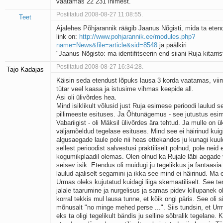
vaatamas 22 231 inimest.
Postitatud 2008-08-27 11:08:55.
Teet
Ajalehes Põhjarannik räägib Jaanus Nõgisti, mida ta ete
link on:
http://www.pohjarannik.ee/modules.php?
name=News&file=article&sid=8548
ja päälkiri
"Jaanus Nõgisto: ma identifitseerin end siiani Ruja kitarris
Postitatud 2008-08-27 16:34:28.
Tajo Kadajas
Käisin seda etendust lõpuks lausa 3 korda vaatamas, vii
tütar veel kaasa ja istusime vihmas keepide all.
Asi oli ülivõrdes hea.
Mind isiklikult võlusid just Ruja esimese perioodi laulud 
pillimeeste esituses. Ja Õhtunägemus - see jutustus esi
Vabariigist - oli Mäksil ülivõrdes ära tehtud. Ja mulle on ü
väljamõeldud tegelase esituses. Mind see ei häirinud kuig
algusaegade laule pole nii heas ettekandes ju kunagi ku
sellest perioodist salvestusi praktiliselt polnud, pole neid e
kogumikplaadil olemas. Olen olnud ka Rujale läbi aegade
seisev isik. Etendus oli muidugi ju tegelikkus ja fantaasia
laulud ajaliselt segamini ja ikka see mind ei häirinud. Ma e
Urmas oleks kujutatud kuidagi liiga skemaatiliselt. See t
jalale taarumine ja nurgelisus ja samas pidev killupanek ol
korral tekkis mul lausa tunne, et kõik ongi päris. See oli sii
mõnusalt "no minge mehed perse ...". Siis tundsin, et Urm
eks ta oligi tegelikult bändis ju selline sõbralik tegelane. 