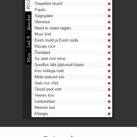
Tsepeliini triumf
Pajats
Sügispäev
Ülemlaul
Need ei vaata tagasi
Must lind
Eesti muld ja Eesti süda
Rävala rock
Õunalaul
Sa oled mul teine
Suudlus läbi jäätunud klaasi
Kes kellega käib
Mida teeksid siis
Vaiki kui võid
Teisel pool vett
Veerev kivi
Lootuselaul
Meeste laul
Eleegia
Tulekell
Ahtumine
Aeg on nagu rong