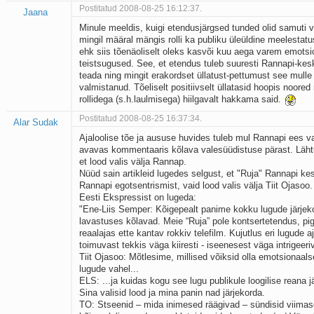
Postitatud 2008-08-25 16:12:37.
Jaana
Minule meeldis, kuigi etendusjärgsed tunded olid samuti 
mingil määral mängis rolli ka publiku üleüldine meelestatu
ehk siis tõenäoliselt oleks kasvõi kuu aega varem emotsio
teistsugused. See, et etendus tuleb suuresti Rannapi-keskn
teada ning mingit erakordset üllatust-pettumust see mulle is
valmistanud. Tõeliselt positiivselt üllatasid hoopis noored
rollidega (s.h.laulmisega) hiilgavalt hakkama said.
Postitatud 2008-08-25 16:37:34.
Alar Sudak
Ajaloolise tõe ja aususe huvides tuleb mul Rannapi ees 
avavas kommentaaris kõlava valesüüdistuse pärast. Lähtu
et lood valis välja Rannap.
Nüüd sain artikleid lugedes selgust, et "Ruja" Rannapi kes
Rannapi egotsentrismist, vaid lood valis välja Tiit Ojasoo.
Eesti Ekspressist on lugeda:
"Ene-Liis Semper: Kõigepealt panime kokku lugude järjek
lavastuses kõlavad. Meie “Ruja” pole kontsertetendus, p
reaalajas ette kantav rokkiv telefilm. Kujutlus eri lugude a
toimuvast tekkis väga kiiresti - iseenesest väga intrigeer
Tiit Ojasoo: Mõtlesime, millised võiksid olla emotsionaals
lugude vahel...
ELS: ...ja kuidas kogu see lugu publikule loogilise reana j
Sina valisid lood ja mina panin nad järjekorda.
TO: Stseenid – mida inimesed räägivad – sündisid viimas