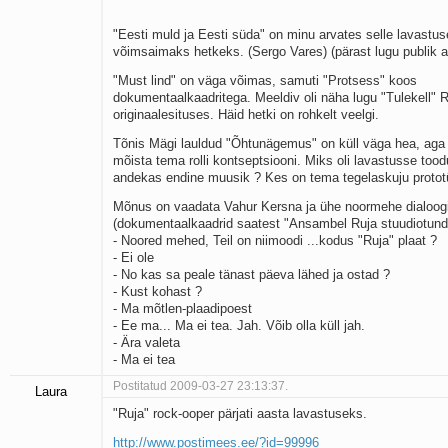
"Eesti muld ja Eesti süda" on minu arvates selle lavastus
võimsaimaks hetkeks. (Sergo Vares) (pärast lugu publik ap
"Must lind" on väga võimas, samuti "Protsess" koos
dokumentaalkaadritega. Meeldiv oli näha lugu "Tulekell" 
originaalesituses. Häid hetki on rohkelt veelgi.
Tõnis Mägi lauldud "Õhtunägemus" on küll väga hea, aga
mõista tema rolli kontseptsiooni. Miks oli lavastusse too
andekas endine muusik ? Kes on tema tegelaskuju protot
Mõnus on vaadata Vahur Kersna ja ühe noormehe dialoog
(dokumentaalkaadrid saatest "Ansambel Ruja stuudiotund
- Noored mehed, Teil on niimoodi ...kodus "Ruja" plaat ?
- Ei ole
- No kas sa peale tänast päeva lähed ja ostad ?
- Kust kohast ?
- Ma mõtlen-plaadipoest
- Ee ma... Ma ei tea. Jah. Võib olla küll jah.
- Ära valeta
- Ma ei tea
Postitatud 2009-03-27 23:13:37.
Laura
"Ruja" rock-ooper pärjati aasta lavastuseks.
http://www.postimees.ee/?id=99996