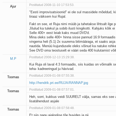
Postitatud 2008-11-10 17:53:53.
Ajur
"Eesti improvisatsioonid" ei ole sul massidele mõeldud, ki
tiraaz väiksem kui Rujal.
Fakt on see, et Ruja nimi müüb ja tahetakse lihtsalt ilge 
Jõulud ka tulekul ja sobib ilusti kingikotti. Kahjuks kõik ei 
Selle 400+ eest leiab kaks muud DVD'd.
Mina oleks selle 400+ hinna sisse pannud 16:9 formaadis 
vingema heli (5.1) 2x suurema bitimääraga, et saaks asja i
nautida. Menüü kujundusele oleks võinud ka natuke rohk
See DVD oma teostuselt ei vääri seda 400 kulutamist võib
Postitatud 2008-12-13 15:29:38.
M.P
Kui Ruja oli laval 4:3 formaadis, siis kuidas on võimalik s
teha- kadreeringud ju hävivad.
Postitatud 2009-01-08 07:55:38.
Toomas
http://hendrik.pri.ee/RUJA/RANNAP.jpg
Postitatud 2009-01-08 07:57:01.
Toomas
Heh, sorri, kukkus veidi SUURELT välja, samas eks see
lisatähendust asjale
Postitatud 2009-01-08 07:58:48.
Toomas
Et siis nagu ajaloolise tõe huvides ja nii ........