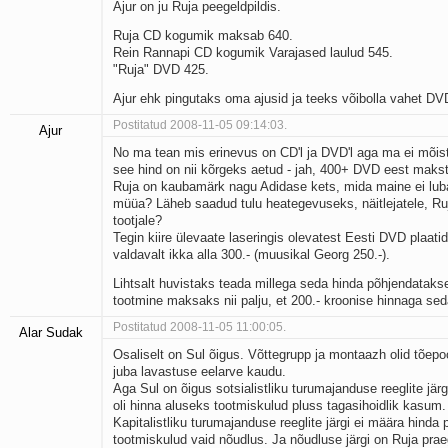
Ajur on ju Ruja peegeldpildis.
Ruja CD kogumik maksab 640.
Rein Rannapi CD kogumik Varajased laulud 545.
"Ruja" DVD 425.
Ajur ehk pingutaks oma ajusid ja teeks võibolla vahet DV
Postitatud 2008-11-05 09:14:03.
Ajur
No ma tean mis erinevus on CD'l ja DVD'l aga ma ei mõis
see hind on nii kõrgeks aetud - jah, 400+ DVD eest makst
Ruja on kaubamärk nagu Adidase kets, mida maine ei lu
müüa? Läheb saadud tulu heategevuseks, näitlejatele, Ruj
tootjale?
Tegin kiire ülevaate laseringis olevatest Eesti DVD plaatide
valdavalt ikka alla 300.- (muusikal Georg 250.-).
Lihtsalt huvistaks teada millega seda hinda põhjendatakse
tootmine maksaks nii palju, et 200.- kroonise hinnaga seda
Postitatud 2008-11-05 11:00:05.
Alar Sudak
Osaliselt on Sul õigus. Võttegrupp ja montaazh olid tõepo
juba lavastuse eelarve kaudu.
Aga Sul on õigus sotsialistliku turumajanduse reeglite järgi
oli hinna aluseks tootmiskulud pluss tagasihoidlik kasum.
Kapitalistliku turumajanduse reeglite järgi ei määra hinda p
tootmiskulud vaid nõudlus. Ja nõudluse järgi on Ruja prae