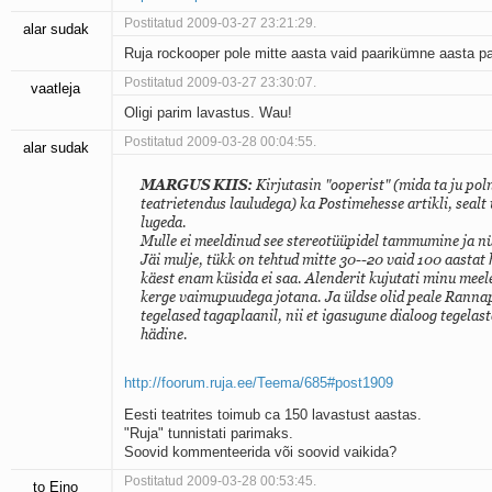
Postitatud 2009-03-27 23:21:29.
alar sudak
Ruja rockooper pole mitte aasta vaid paarikümne aasta pa
Postitatud 2009-03-27 23:30:07.
vaatleja
Oligi parim lavastus. Wau!
Postitatud 2009-03-28 00:04:55.
alar sudak
MARGUS KIIS:
Kirjutasin "ooperist" (mida ta ju po
teatrietendus lauludega) ka Postimehesse artikli, seal
lugeda.
Mulle ei meeldinud see stereotüüpidel tammumine ja n
Jäi mulje, tükk on tehtud mitte 30--20 vaid 100 aastat h
käest enam küsida ei saa. Alenderit kujutati minu meel
kerge vaimupuudega jotana. Ja üldse olid peale Rannap
tegelased tagaplaanil, nii et igasugune dialoog tegelast
hädine.
http://foorum.ruja.ee/Teema/685#post1909
Eesti teatrites toimub ca 150 lavastust aastas.
"Ruja" tunnistati parimaks.
Soovid kommenteerida või soovid vaikida?
Postitatud 2009-03-28 00:53:45.
to Eino