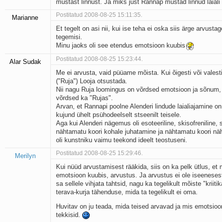
mustast linnust. Ja miks just Rannap mustad linnud laiali
Postitatud 2008-08-25 15:11:35.
Marianne
Et tegelt on asi nii, kui ise teha ei oska siis ärge arvustag
tegemisi.
Minu jaoks oli see etendus emotsioon kuubis
Postitatud 2008-08-25 15:23:44.
Alar Sudak
Me ei arvusta, vaid püüame mõista. Kui õigesti või valest
("Ruja") Looja otsustada.
Nii nagu Ruja loomingus on võrdsed emotsioon ja sõnum,
võrdsed ka "Rujas".
Arvan, et Rannapi poolne Alenderi lindude laialiajamine o
kujund ühelt psühodeelselt stseenilt teisele.
Aga kui Alenderi nägemus oli esoteeriline, skisofreniline, 
nähtamatu koori kohale juhatamine ja nähtamatu koori n
oli kunstniku vaimu teekond ideelt teostuseni.
Postitatud 2008-08-25 15:29:46.
Merilyn
Kui nüüd arvustamisest rääkida, siis on ka pelk ütlus, et m
emotsioon kuubis, arvustus. Ja arvustus ei ole iseenesest
sa sellele vihjata tahtsid, nagu ka tegelikult mõiste "kriit
terava-kurja tähenduse, mida ta tegelikult ei oma.
Huvitav on ju teada, mida teised arvavad ja mis emotsioo
tekkisid.