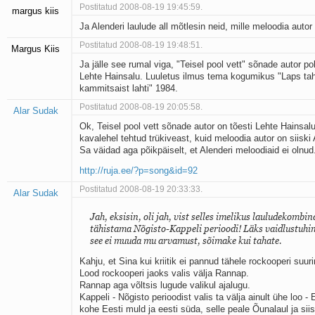
Postitatud 2008-08-19 19:45:59.
margus kiis
Ja Alenderi laulude all mõtlesin neid, mille meloodia autor
Postitatud 2008-08-19 19:48:51.
Margus Kiis
Ja jälle see rumal viga, "Teisel pool vett" sõnade autor po
Lehte Hainsalu. Luuletus ilmus tema kogumikus "Laps tah
kammitsaist lahti" 1984.
Postitatud 2008-08-19 20:05:58.
Alar Sudak
Ok, Teisel pool vett sõnade autor on tõesti Lehte Hainsalu
kavalehel tehtud trükiveast, kuid meloodia autor on siiski 
Sa väidad aga põikpäiselt, et Alenderi meloodiaid ei olnud
http://ruja.ee/?p=song&id=92
Postitatud 2008-08-19 20:33:33.
Alar Sudak
Jah, eksisin, oli jah, vist selles imelikus lauludekombin
tähistama Nõgisto-Kappeli perioodi! Läks vaidlustuhi
see ei muuda mu arvamust, sõimake kui tahate.
Kahju, et Sina kui kriitik ei pannud tähele rockooperi suu
Lood rockooperi jaoks valis välja Rannap.
Rannap aga võltsis lugude valikul ajalugu.
Kappeli - Nõgisto perioodist valis ta välja ainult ühe loo - E
kohe Eesti muld ja eesti süda, selle peale Õunalaul ja siis