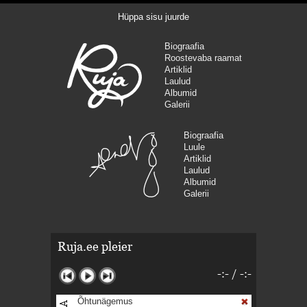
Hüppa sisu juurde
Biograafia
Roostevaba raamat
Artiklid
Laulud
Albumid
Galerii
Biograafia
Luule
Artiklid
Laulud
Albumid
Galerii
Ruja.ee pleier
-:-
/
-:-
Õhtunägemus