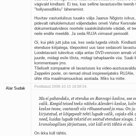
vägivald kindlasti. Ei tea, kas selline lavastusvõte teeni
"hollywoodlikku" lähenemist.
Huvitav vastuolulisus tuuaks välja Jaanus Nõgisto isikus
pidevalt rahulolemutust väljendades ometi Vahur Kersnal
dokumentaalvideos noortele saatekülalistele väidab, et t
neile endile meeldib. Ja seda RUJA viimasel perioodil.
Oi, kui pikk jutt juba sai, kes seda lugeda viitsib. Kindlas
etenduse kiitjatega, tõepoolest uus tase sedasorti lavastu
Loodetavasti tulevikus välja antav DVD-versioon annab v
juurde, midagi esile tõsta, midagi tahaplaanile viia. Saab 
kommentaare jms.
Tõeliselt sümpaatne oli lavastuses ka video-austusaval
Zeppelini poole, on nemad olnud inspireerijateks RUJAle,
ühte ritta maailmamuusikas asetada. Miks ka mitte.
Postitatud 2008-10-15 18:08:54.
Alar Sudak
Ma ei pahandaks, et etendus on Rannapi-keskne, see on
valik. Keegid teised teeks näiteks Alenderi-keskse, ko
keskse teose, vastavalt siis rõhuasetused ja muu. On ju
kirjutatud, et kõigepealt tehti lugude valik, vajaks ehk 
need, kuidas lugude tekstid on seotud etenduse sisuga. S
kronoloogilises järjestuses, vist küll eriti tähtis ei ole.
On ikka küll tähtis.