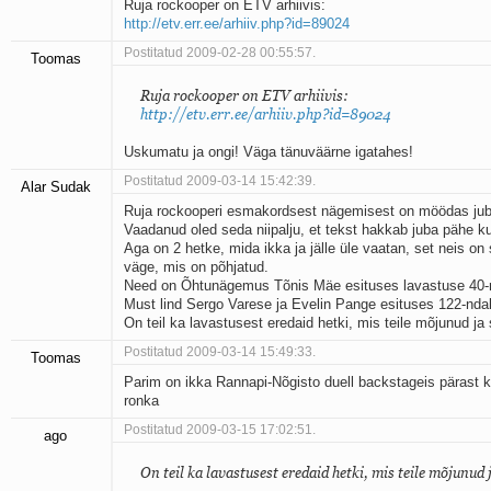
Ruja rockooper on ETV arhiivis:
http://etv.err.ee/arhiiv.php?id=89024
Postitatud 2009-02-28 00:55:57.
Toomas
Ruja rockooper on ETV arhiivis:
http://etv.err.ee/arhiiv.php?id=89024
Uskumatu ja ongi! Väga tänuväärne igatahes!
Postitatud 2009-03-14 15:42:39.
Alar Sudak
Ruja rockooperi esmakordsest nägemisest on möödas jub
Vaadanud oled seda niipalju, et tekst hakkab juba pähe k
Aga on 2 hetke, mida ikka ja jälle üle vaatan, set neis on s
väge, mis on põhjatud.
Need on Õhtunägemus Tõnis Mäe esituses lavastuse 40-nd
Must lind Sergo Varese ja Evelin Pange esituses 122-ndal 
On teil ka lavastusest eredaid hetki, mis teile mõjunud ja
Postitatud 2009-03-14 15:49:33.
Toomas
Parim on ikka Rannapi-Nõgisto duell backstageis pärast
ronka
Postitatud 2009-03-15 17:02:51.
ago
On teil ka lavastusest eredaid hetki, mis teile mõjunud 