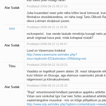
kas tõesti pole midagi näha?
Postitatud 2008-08-22 09:17:13.
Alar Sudak
Juba kuuendast reast pole näha kõike laval toimuvat, kui
filmitakse otseülekandena, on näha isegi Tartu Ülikooli 
oleva Lotmani skulptuuri juures.
Postitatud 2008-08-22 11:38:58.
risto
rockooperist.. kas nende laulude nimekirja kusagil netis p
ainult originaal kava peal, mida kohapeal müüdi?
Postitatud 2008-08-22 11:48:47.
Alar Sudak
Lood on Vanemuise kodukal
http://www.vanemuine.ee/index.php?
sisu=rep&mid=421&etendus=204&lang=est
Postitatud 2008-08-22 16:20:23.
Tõnu
Vaadata on tegelikult parem alates 26. reast tahapoole e
kust tribüün on tõusuga, aga elamuse saamiseks piisab k
nägemisest ja kõrvakuulmisest.
Postitatud 2008-08-23 14:35:25.
Alar Sudak
"Ruja" retsentsioonid kindlasti pannakse ajapikku artiklite r
Viitan seni siinkohal Igor Gar¨neki Sirbis avaldatud artiklil
vaatemänguline muusikal - mis on kõige põhjalikum ja p
http://www.sirp.ee/index.php?option=content&task=view