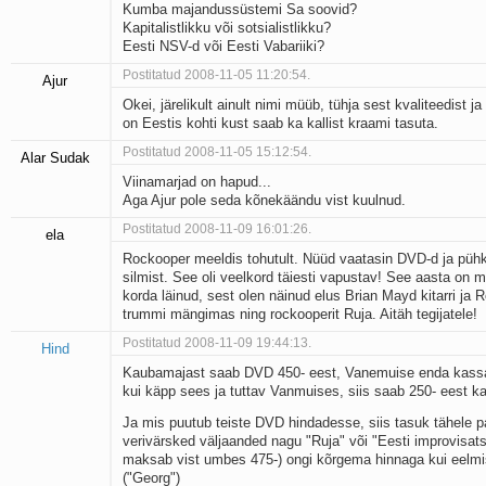
Kumba majandussüstemi Sa soovid?
Kapitalistlikku või sotsialistlikku?
Eesti NSV-d või Eesti Vabariiki?
Postitatud 2008-11-05 11:20:54.
Ajur
Okei, järelikult ainult nimi müüb, tühja sest kvaliteedist 
on Eestis kohti kust saab ka kallist kraami tasuta.
Postitatud 2008-11-05 15:12:54.
Alar Sudak
Viinamarjad on hapud...
Aga Ajur pole seda kõnekäändu vist kuulnud.
Postitatud 2008-11-09 16:01:26.
ela
Rockooper meeldis tohutult. Nüüd vaatasin DVD-d ja pühki
silmist. See oli veelkord täiesti vapustav! See aasta on 
korda läinud, sest olen näinud elus Brian Mayd kitarri ja R
trummi mängimas ning rockooperit Ruja. Aitäh tegijatele!
Postitatud 2008-11-09 19:44:13.
Hind
Kaubamajast saab DVD 450- eest, Vanemuise enda kassa
kui käpp sees ja tuttav Vanmuises, siis saab 250- eest ka
Ja mis puutub teiste DVD hindadesse, siis tasuk tähele pa
verivärsked väljaanded nagu "Ruja" või "Eesti improvisats
maksab vist umbes 475-) ongi kõrgema hinnaga kui eelm
("Georg")