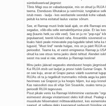
sümboliseerivad järgmist:
Tõnis Mägi osa on vabadusepüüe, mis on olnud ju RUJA l
teema. Etenduses lõhutakse ju sein/müür, tungitakse selle
istub mees - laulja - kes eestlastele seondub kohe vabad
peitub ka tema esitatud laulus vastav sõnum.
See, et Rannap musti linde laiali ajab, on ehk Rannapi e
segadus, võib-olla selle eemaletõrjumise püüe. Et las kes
aeg (kaunis hetk,sa viibi veel). See on ju nn "pop-ruja" kõr
populaarsed, teeniti kõvasti raha. Ansamblis süvenesid va
lisaks hästi peale minevatele pop-lugudele taheti teha ka
lugusid, "Must lind" nende hulgas, mis on ju pärit RUJA 
perioodist. Teame ka, et varsti emigreerus Rannap ju USA-
olnud ka see otsus tema jaoks üleöö tehtud. Alenderi isik
seost ma seal ei näe, etendus ju Rannapi keskne!
Minu jaoks jäävad segaseks etendusest hoopis järgmised
Kui RUJA otsib uut lauljat ja proovi tuleb Gunnar Graps. 
on see kuju, arvan et Grapsi panus väärib suuremat lugup
RUJAs oli ta ju tegelikult trummariks mõnda aega ka päris
hevimees sai Grapsist ju ka hoopis hiljem, kui asju kronol
Kas naissolisti osa oli vihje Siiri Sisaskile, osales tema j
perioodil RUJA tegevuses.
Pisut pikale venis ka Rannapi klohmimine vastavate "orga
esimesest uksega virutamisest oleks küll olnud. Pealegi 
muusikute hilisematest mõtteavaldustest, kes esinemiskee
saanud, et sellega oleks kaasnenud sedasorti füüsiline v