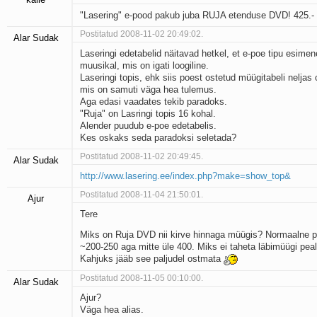
"Lasering" e-pood pakub juba RUJA etenduse DVD! 425.-
Postitatud 2008-11-02 20:49:02.
Alar Sudak
Laseringi edetabelid näitavad hetkel, et e-poe tipu esimen
muusikal, mis on igati loogiline.
Laseringi topis, ehk siis poest ostetud müügitabeli neljas
mis on samuti väga hea tulemus.
Aga edasi vaadates tekib paradoks.
"Ruja" on Lasringi topis 16 kohal.
Alender puudub e-poe edetabelis.
Kes oskaks seda paradoksi seletada?
Postitatud 2008-11-02 20:49:45.
Alar Sudak
http://www.lasering.ee/index.php?make=show_top&
Postitatud 2008-11-04 21:50:01.
Ajur
Tere
Miks on Ruja DVD nii kirve hinnaga müügis? Normaalne 
~200-250 aga mitte üle 400. Miks ei taheta läbimüügi peal
Kahjuks jääb see paljudel ostmata
Postitatud 2008-11-05 00:10:00.
Alar Sudak
Ajur?
Väga hea alias.