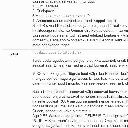
Gunnar Grapsiga salvestati mitu lugu:
1. Lumi sädeles
2. Sügispäev
3.Mis saab sellest loomusevalust?
4. Ahtumine (ainus salvestus sellest Kappeli loost)
Siis ER-s veel 8 realist polnud ja me ei jäänud 2 realise s
kvaliteediga rahule. Ka Gunnar oli , kuidas öelda, mitte eri
Gunnariga koos sai antud mitmeid edukaid kontserte - Vilja
kontserti), Peda soolokontsert - ja siis tuli Andrus Vaht k
meie seltskonda tagasi.
Postitatud 2008-10-16 15:16:37.
kalle
Tuleb seda lugudevaliku põhjust vist ikka autoritelt endil
selgust saa. Ei tea, kas nad jälgivad foorumit, saab ehk 
MIKS siis ikkagi jäid Nõgisto lood välja, kui Rannapi "kuri
mängus polnud, nagu algul arvati. Ei tea, kas vastus aita
paremini (ühtemoodi) mõista, kas see peakski eesmärk o
See, et ühest bandist arenevad välja erinevad loovisiksuse
suundades, on ju üsna tavaline nähtus muusikamaailmas.
ka selle poolest RUJA ajalugu sarnaneb nende teistega. 
koosseisuga ja ühte jalga käinud bändidest meenuvadki v
Queen, nende lugu läks pisut teisiti...
Aga YES Wakemaniga ja ilma, GENESIS Gabrieliga või Co
PURPLE Blackmore'ga või ilma jne jne jne. Ongi nii, et mi
keegi enda jaoks muusika on avastanud, meie oludes oli 