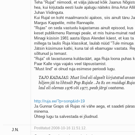
Teha "Rujat" niimoodi, et välja jäävad kõik Jaanus Nõgis
hea, kui kirjutada eesti luule ajalugu näiteks ilma Artur All
Juhan Viidinguta.
Kui Rujal on koht maailmarocki ajaloos, siis ainult tänu J
Margus Kappelile, mitte Rannapile.
"Rujas" on seda vastuolu kajastamas ainult episood, kus
keset publikmenu Rannapi peale, et mis huina-muinat na
Minagi küsisin 1981 aasta lõpus Alenderi käest, et kas t
millega ta laulis Ruja klassikat, laulab nüüd "Tule minug
Jätsin küsimuse katki, kuna tal oli ebamugav vastata. Re
sõltunud ju temast.
"Ruja" oli lavastusena kuldaväärt, aga Ruja loona puhas k
Paar Kalle viga vajaks veel täpsustamist.
"Must lind" ei olnud ruja esimese perioodi lugu.
TAJO KADAJAS: Must lind oli algselt kirjutatud ansam
hiljem jäi ta lihtsalt Pop Rujale . Ja 81 on muidugi Ruja
laul oli olemas 1976 või 1977, peab järgi vaatama.
http://ruja.ee/?p=song&id=19
Ja Gunnar Graps oli Rujas nii vähe aega, et saadeti päras
minema.
Ühtegi lugu ta salvestada ei jõudnud.
Postitatud 2008-10-16 11:51:12.
J.N.