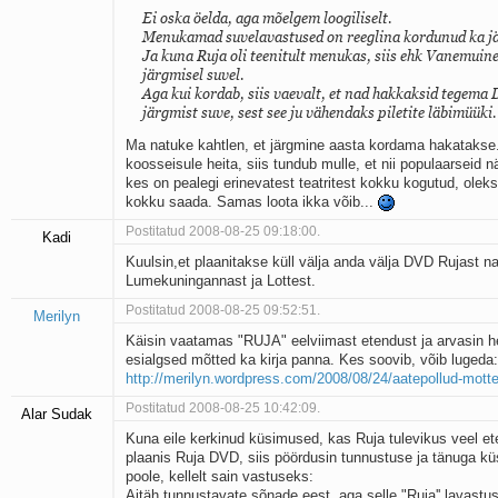
Ei oska öelda, aga mõelgem loogiliselt.
Menukamad suvelavastused on reeglina kordunud ka jä
Ja kuna Ruja oli teenitult menukas, siis ehk Vanemuin
järgmisel suvel.
Aga kui kordab, siis vaevalt, et nad hakkaksid tegema
järgmist suve, sest see ju vähendaks piletite läbimüüki.
Ma natuke kahtlen, et järgmine aasta kordama hakatakse.
koosseisule heita, siis tundub mulle, et nii populaarseid n
kes on pealegi erinevatest teatritest kokku kogutud, oleks
kokku saada. Samas loota ikka võib...
Postitatud 2008-08-25 09:18:00.
Kadi
Kuulsin,et plaanitakse küll välja anda välja DVD Rujast 
Lumekuningannast ja Lottest.
Postitatud 2008-08-25 09:52:51.
Merilyn
Käisin vaatamas "RUJA" eelviimast etendust ja arvasin 
esialgsed mõtted ka kirja panna. Kes soovib, võib lugeda:
http://merilyn.wordpress.com/2008/08/24/aatepollud-mott
Postitatud 2008-08-25 10:42:09.
Alar Sudak
Kuna eile kerkinud küsimused, kas Ruja tulevikus veel e
plaanis Ruja DVD, siis pöördusin tunnustuse ja tänuga küs
poole, kellelt sain vastuseks:
Aitäh tunnustavate sõnade eest, aga selle "Ruja'' lavast