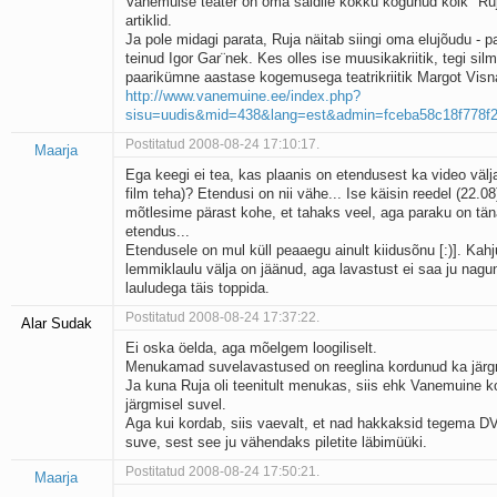
Vanemuise teater on oma saidile kokku kogunud kõik "Ruj
artiklid.
Ja pole midagi parata, Ruja näitab siingi oma elujõudu - p
teinud Igor Gar¨nek. Kes olles ise muusikakriitik, tegi silm
paarikümne aastase kogemusega teatrikriitik Margot Visna
http://www.vanemuine.ee/index.php?
sisu=uudis&mid=438&lang=est&admin=fceba58c18f778f2
Postitatud 2008-08-24 17:10:17.
Maarja
Ega keegi ei tea, kas plaanis on etendusest ka video välja
film teha)? Etendusi on nii vähe... Ise käisin reedel (22.0
mõtlesime pärast kohe, et tahaks veel, aga paraku on tä
etendus...
Etendusele on mul küll peaaegu ainult kiidusõnu [:)]. Kahj
lemmiklaulu välja on jäänud, aga lavastust ei saa ju nagun
lauludega täis toppida.
Postitatud 2008-08-24 17:37:22.
Alar Sudak
Ei oska öelda, aga mõelgem loogiliselt.
Menukamad suvelavastused on reeglina kordunud ka järgm
Ja kuna Ruja oli teenitult menukas, siis ehk Vanemuine k
järgmisel suvel.
Aga kui kordab, siis vaevalt, et nad hakkaksid tegema D
suve, sest see ju vähendaks piletite läbimüüki.
Postitatud 2008-08-24 17:50:21.
Maarja