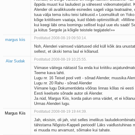
õppida muust kui lauludest ja vähesest videomaterjalist
Alender oli avalikkusele esinedes sageli väga teatraalne, 
tuua välja tema isiku teisi tahkusid.» Loomulikult on Yok
kõige kriitilisem vaataja, kuid tõdeb optimistlikult: «Millin
kui keegi läbi oma loomingu sellisel kujul uue elu saab! Se
ja kiitus Sergole ja kõigile teistele tegijatele!»»
Postitatud 2008-08-19 09:50:14.
margus kiis
Noh, Alenderi vaimsed väärtused olid küll kõik ära unusta
sellest, et ükski tema laul ei kõlanud.
Postitatud 2008-08-19 10:25:55.
Alar Sudak
Viimase väitega näitasid Sa enda kui kriitiku asjatundmat
Teeme kava lahti.
Lugu nr. 16 Teisel pool vett - sõnad Alender, muusika Ale
Lugu nr. 20 Rahu - sõnad Alender
Viimane lugu Dokumentideta võõras linnas kõlas nii eesti
Eesti keelsete sõnade autor oli Alender.
Ja nüd, Margus Kiis, korda palun oma väidet, et ei kõlanu
Urmas Alenderi lugu.
Postitatud 2008-08-19 19:44:39.
Margus Kiis
Jah, eksisin, oli jah, vist selles imelikus lauludekombinats
tähistama Nõgisto-Kappeli perioodi! Läks vaidlustuhinas 
ei muuda mu arvamust, sõimake kui tahate.