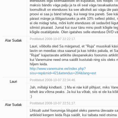
etenduses liiga skemaatiliselt on kujutatud, siis hoopis Tii
maksis bändis väga palju ja ta oli seal väga tasakaalusta
loomulikult on etenduses ka see alkoholi asi väga üle pai
proovi ei saa ju bänd tehagi, kui keegi tina paneb. See kä
pärast mänge ja lõõgastuseks ja ehk 10% sellest pildist, 
ei ole midagi teha, mõni koht etenduses oli sedavõrd liigut
silmist pisaraid. Jumal kui suur tänu minu poolt kõigile teg
kõigile osatäitjatele. Olen igatahes selle etenduse DVD vä
Postitatud 2008-10-07 22:22:17.
Alar Sudak
Lauri, võibolla oled Sa märganud, et "Ruja" muusikali käsit
laviin on meedias otsa saanud ja kas tohiks paluda, et Sa
"Rujat" kajastavate artiklite ülespanekuks foorumis artiklit
kui Vanemuine need oma saidilt kustutab ning siis oleks 
hiljem leida.
http://www.vanemuine.ee/index.php?
sisu=rep&mid=421&etendus=204&lang=est
Postitatud 2008-10-07 22:34:46.
Lauri
Jah, millalgi kindlasti. :) Ma ei näe küll põhjust, miks V
lehelt ära võtma peaks. Ja kui ka võtab, siis ei ole ka kõi
:)
Postitatud 2008-10-07 22:51:17.
Alar Sudak
Lihtsalt uutel foorumiga liitujatel oleks parema ülevaate 
artikleid kergem leida Ruja saidilt, kui taibata neid otsim