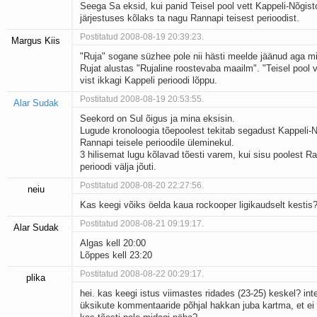
Seega Sa eksid, kui panid Teisel pool vett Kappeli-Nõgis
järjestuses kõlaks ta nagu Rannapi teisest perioodist.
Postitatud 2008-08-19 20:39:23.
Margus Kiis
"Ruja" sogane süzhee pole nii hästi meelde jäänud aga m
Rujat alustas "Rujaline roostevaba maailm". "Teisel pool v
vist ikkagi Kappeli perioodi lõppu.
Postitatud 2008-08-19 20:53:55.
Alar Sudak
Seekord on Sul õigus ja mina eksisin.
Lugude kronoloogia tõepoolest tekitab segadust Kappeli-N
Rannapi teisele perioodile üleminekul.
3 hilisemat lugu kõlavad tõesti varem, kui sisu poolest Ra
perioodi välja jõuti.
Postitatud 2008-08-20 22:27:56.
neiu
Kas keegi võiks öelda kaua rockooper ligikaudselt kestis
Postitatud 2008-08-21 09:19:17.
Alar Sudak
Algas kell 20:00
Lõppes kell 23:20
Postitatud 2008-08-22 00:29:17.
plika
hei. kas keegi istus viimastes ridades (23-25) keskel? inte
üksikute kommentaaride põhjal hakkan juba kartma, et ei 