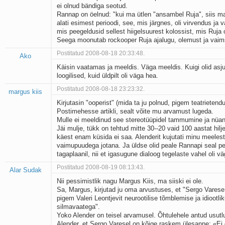
ei olnud bändiga seotud.
Kaks pihtimust
Rannap on öelnud: "kui ma ütlen "ansambel Ruja", siis ma
Ahtumine
alati esimest perioodi, see, mis järgnes, oli virvendus ja v
Braueri lint
mis peegeldusid sellest hiigelsuurest kolossist, mis Ruja 
Seega moonutab rockooper Ruja ajalugu, olemust ja vaim
Postitatud 2008-08-18 20:33:48.
Ako
Käisin vaatamas ja meeldis. Väga meeldis. Kuigi olid asju,
loogilised, kuid üldpilt oli väga hea.
Postitatud 2008-08-18 23:23:32.
margus kiis
Kirjutasin "ooperist" (mida ta ju polnud, pigem teatrietend
Postimehesse artikli, sealt võite mu arvamust lugeda.
Mulle ei meeldinud see stereotüüpidel tammumine ja nüan
Jäi mulje, tükk on tehtud mitte 30--20 vaid 100 aastat hilje
käest enam küsida ei saa. Alenderit kujutati minu meelest
vaimupuudega jotana. Ja üldse olid peale Rannapi seal p
tagaplaanil, nii et igasugune dialoog tegelaste vahel oli v
Postitatud 2008-08-19 08:13:43.
Alar Sudak
Nii pessimistlik nagu Margus Kiis, ma siiski ei ole.
Sa, Margus, kirjutad ju oma arvustuses, et "Sergo Vares
pigem Valeri Leontjevit neurootilise tõmblemise ja idiootlik
silmavaatega".
Yoko Alender on teisel arvamusel. Õhtulehele antud usutl
Alender, et Sergo Varesel on kõige raskem ülesanne: «Ei 