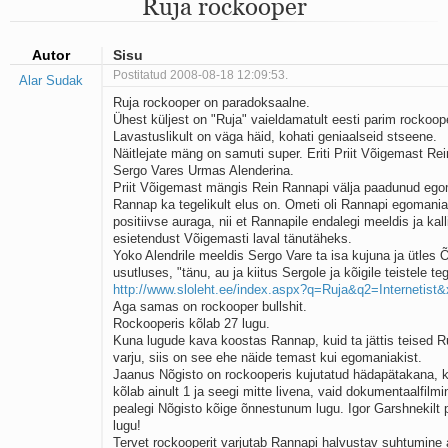
Ruja rockooper
Mu isamaa on minu arm
Ma mustas öös näen...
Laul surnud linnust
Autor
Sisu
Aeg
Postitatud 2008-08-18 12:09:53.
Alar Sudak
Oota mind
Ruja rockooper on paradoksaalne.
Ih-ih-hii ja ah-ah-haa
Ühest küljest on "Ruja" vaieldamatult eesti parim rockoop
Päikeselapsed
Lavastuslikult on väga häid, kohati geniaalseid stseene.
Laul võimalusest
Näitlejate mäng on samuti super. Eriti Priit Võigemast Rein
Luigelaul
Sergo Vares Urmas Alenderina.
Nii vaikseks kõik on jäänud
Priit Võigemast mängis Rein Rannapi välja paadunud ego
Mis saab sellest loomusevalust
Rannap ka tegelikult elus on. Ometi oli Rannapi egomaniak
positiivse auraga, nii et Rannapile endalegi meeldis ja kall
Ei mullast
esietendust Võigemasti laval tänutäheks.
Avanemine
Yoko Alendrile meeldis Sergo Vare ta isa kujuna ja ütles 
Üleminek
usutluses, "tänu, au ja kiitus Sergole ja kõigile teistele teg
Laul teost
http://www.sloleht.ee/index.aspx?q=Ruja&q2=Internetis
Põhi, lõuna, ida, lääs
Aga samas on rockooper bullshit.
Elupõline kaja
Rockooperis kõlab 27 lugu.
Kuna lugude kava koostas Rannap, kuid ta jättis teised Ru
Omaette
varju, siis on see ehe näide temast kui egomaniakist.
Perekondlik
Jaanus Nõgisto on rockooperis kujutatud hädapätakana, k
Kassimäng
kõlab ainult 1 ja seegi mitte livena, vaid dokumentaalfilmi
Läänemere lained
pealegi Nõgisto kõige õnnestunum lugu. Igor Garshnekilt p
Üle müüri
lugu!
Tervet rockooperit varjutab Rannapi halvustav suhtumine 
Valgusemaastikud