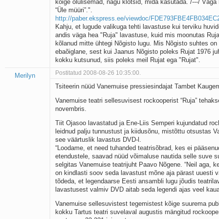
kõige olulisemad, nagu klotsid, mida kasutada. /---/ Väga k
“Üle müüri”.".
http://paber.ekspress.ee/viewdoc/FDE793FBE4FB034E
Kahju, et lugude valikuga tehti lavastuse kui terviku huvid
andis väga hea "Ruja" lavastuse, kuid mis moonutas Ruja 
kõlanud mitte ühtegi Nõgisto lugu. Mis Nõgisto suhtes on 
ebaõiglane, sest kui Jaanus Nõgisto poleks Rujat 1976 ju
kokku kutsunud, siis poleks meil Rujat ega "Rujat".
Postitatud 2008-08-26 10:35:00.
Merilyn
Tsiteerin nüüd Vanemuise pressiesindajat Tambet Kauge
Vanemuise teatri sellesuvisest rockooperist “Ruja” tehak
novembris.
Tiit Ojasoo lavastatud ja Ene-Liis Semperi kujundatud roc
leidnud palju tunnustust ja kiidusõnu, mistõttu otsustas 
see väärtuslik lavastus DVD-l.
“Loodame, et need tuhanded teatrisõbrad, kes ei pääsenu
etendustele, saavad nüüd võimaluse nautida selle suve 
selgitas Vanemuise teatrijuht Paavo Nõgene. “Neil aga, ke
on kindlasti soov seda lavastust mõne aja pärast uuesti
tõdeda, et legendaarse Eesti ansambli lugu jõudis teatrila
lavastusest valmiv DVD aitab seda legendi ajas veel kau
Vanemuise sellesuvistest tegemistest kõige suurema publ
kokku Tartus teatri suvelaval augustis mängitud rockooper