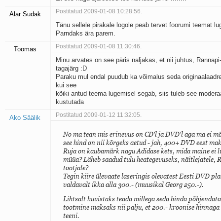
Postitatud 2009-01-08 10:28:56.
Alar Sudak
Tänu sellele pirakale logole peab tervet foorumi teemat lu
Parndaks ära parem.
Postitatud 2009-01-08 11:30:46.
Toomas
Minu arvates on see päris naljakas, et nii juhtus, Rannapi
tagajärg :D
Paraku mul endal puudub ka võimalus seda originaalaadres
kui see
kõiki antud teema lugemisel segab, siis tuleb see moderaa
kustutada
Postitatud 2009-01-12 11:32:05.
Ako Säälik
No ma tean mis erinevus on CD'l ja DVD'l aga ma ei m
see hind on nii kõrgeks aetud - jah, 400+ DVD eest mak
Ruja on kaubamärk nagu Adidase kets, mida maine ei 
müüa? Läheb saadud tulu heategevuseks, näitlejatele, R
tootjale?
Tegin kiire ülevaate laseringis olevatest Eesti DVD plaa
valdavalt ikka alla 300.- (muusikal Georg 250.-).
Lihtsalt huvistaks teada millega seda hinda põhjendata
tootmine maksaks nii palju, et 200.- kroonise hinnaga 
teeni.