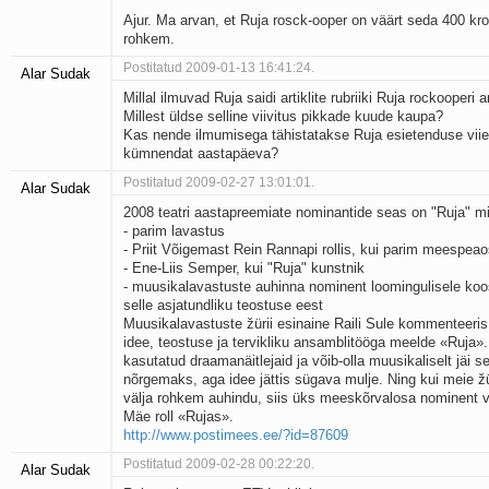
Ajur. Ma arvan, et Ruja rosck-ooper on väärt seda 400 kro
rohkem.
Postitatud 2009-01-13 16:41:24.
Alar Sudak
Millal ilmuvad Ruja saidi artiklite rubriiki Ruja rockooperi ar
Millest üldse selline viivitus pikkade kuude kaupa?
Kas nende ilmumisega tähistatakse Ruja esietenduse viie
kümnendat aastapäeva?
Postitatud 2009-02-27 13:01:01.
Alar Sudak
2008 teatri aastapreemiate nominantide seas on "Ruja" 
- parim lavastus
- Priit Võigemast Rein Rannapi rollis, kui parim meespea
- Ene-Liis Semper, kui "Ruja" kunstnik
- muusikalavastuste auhinna nominent loomingulisele koos
selle asjatundliku teostuse eest
Muusikalavastuste žürii esinaine Raili Sule kommenteeris
idee, teostuse ja tervikliku ansamblitööga meelde «Ruja».
kasutatud draamanäitlejaid ja võib-olla muusikaliselt jäi s
nõrgemaks, aga idee jättis sügava mulje. Ning kui meie ž
välja rohkem auhindu, siis üks mees­kõrvalosa nominent v
Mäe roll «Rujas».
http://www.postimees.ee/?id=87609
Postitatud 2009-02-28 00:22:20.
Alar Sudak