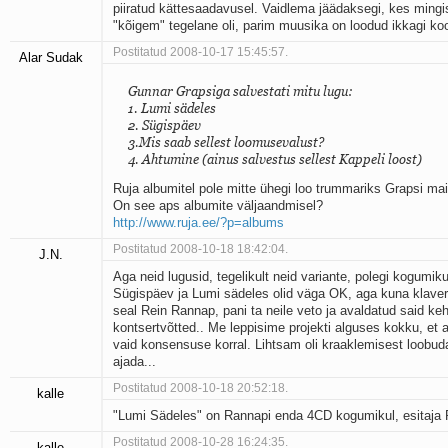
piiratud kättesaadavusel. Vaidlema jäädaksegi, kes mingi
"kõigem" tegelane oli, parim muusika on loodud ikkagi ko
Postitatud 2008-10-17 15:45:57.
Alar Sudak
Gunnar Grapsiga salvestati mitu lugu:
1. Lumi sädeles
2. Sügispäev
3.Mis saab sellest loomusevalust?
4. Ahtumine (ainus salvestus sellest Kappeli loost)
Ruja albumitel pole mitte ühegi loo trummariks Grapsi mai
On see aps albumite väljaandmisel?
http://www.ruja.ee/?p=albums
Postitatud 2008-10-18 18:42:04.
J.N.
Aga neid lugusid, tegelikult neid variante, polegi kogumiku
Sügispäev ja Lumi sädeles olid väga OK, aga kuna klaver
seal Rein Rannap, pani ta neile veto ja avaldatud said ke
kontsertvõtted.. Me leppisime projekti alguses kokku, et 
vaid konsensuse korral. Lihtsam oli kraaklemisest loobuda,
ajada...
Postitatud 2008-10-18 20:52:18.
kalle
"Lumi Sädeles" on Rannapi enda 4CD kogumikul, esitaja
Postitatud 2008-10-28 16:24:35.
kalle