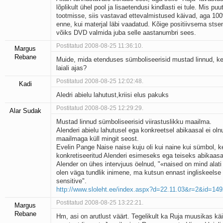
lõplikult ühel pool ja lisaetendusi kindlasti ei tule. Mis p
tootmisse, siis vastavad ettevalmistused käivad, aga 100
enne, kui materjal läbi vaadatud. Kõige positiivsema stse
võiks DVD valmida juba selle aastanumbri sees.
Postitatud 2008-08-25 11:36:10.
Margus
Rebane
Muide, mida etenduses sümboliseerisid mustad linnud, k
laiali ajas?
Postitatud 2008-08-25 12:02:48.
Kadi
Aledri abielu lahutust,kriisi elus pakuks
Postitatud 2008-08-25 12:29:29.
Alar Sudak
Mustad linnud sümboliseerisid viirastuslikku maailma.
Alenderi abielu lahutusel ega konkreetsel abikaasal ei olnu
maailmaga küll mingit seost.
Evelin Pange Naise naise kuju oli kui naine kui sümbol, k
konkretiseeritud Alenderi esimeseks ega teiseks abikaas
Alender on ühes intervjuus öelnud, "«naised on mind alat
olen väga tundlik inimene, ma kutsun ennast ingliskeelse
sensitive".
http://www.sloleht.ee/index.aspx?d=22.11.03&r=2&id=14
Postitatud 2008-08-25 13:22:21.
Margus
Rebane
Hm, asi on arutlust väärt. Tegelikult ka Ruja muusikas käi