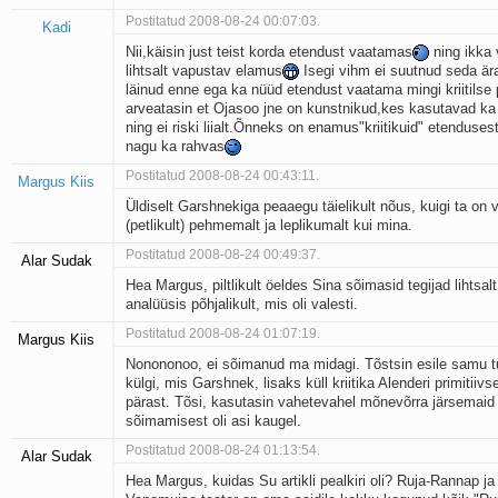
Postitatud 2008-08-24 00:07:03.
Kadi
Nii,käisin just teist korda etendust vaatamas
ning ikka 
lihtsalt vapustav elamus
Isegi vihm ei suutnud seda är
läinud enne ega ka nüüd etendust vaatama mingi kriitilse 
arveatasin et Ojasoo jne on kunstnikud,kes kasutavad ka
ning ei riski liialt.Õnneks on enamus"kriitikuid" etenduse
nagu ka rahvas
Postitatud 2008-08-24 00:43:11.
Margus Kiis
Üldiselt Garshnekiga peaaegu täielikult nõus, kuigi ta on 
(petlikult) pehmemalt ja leplikumalt kui mina.
Postitatud 2008-08-24 00:49:37.
Alar Sudak
Hea Margus, piltlikult öeldes Sina sõimasid tegijad lihtsal
analüüsis põhjalikult, mis oli valesti.
Postitatud 2008-08-24 01:07:19.
Margus Kiis
Nonononoo, ei sõimanud ma midagi. Tõstsin esile samu t
külgi, mis Garshnek, lisaks küll kriitika Alenderi primitiiv
pärast. Tõsi, kasutasin vahetevahel mõnevõrra järsemaid
sõimamisest oli asi kaugel.
Postitatud 2008-08-24 01:13:54.
Alar Sudak
Hea Margus, kuidas Su artikli pealkiri oli? Ruja-Rannap ja