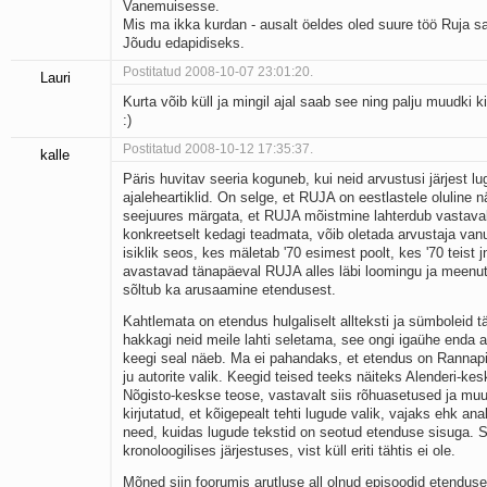
Vanemuisesse.
Mis ma ikka kurdan - ausalt öeldes oled suure töö Ruja sa
Jõudu edapidiseks.
Postitatud 2008-10-07 23:01:20.
Lauri
Kurta võib küll ja mingil ajal saab see ning palju muudki ki
:)
Postitatud 2008-10-12 17:35:37.
kalle
Päris huvitav seeria koguneb, kui neid arvustusi järjest lu
ajaleheartiklid. On selge, et RUJA on eestlastele oluline 
seejuures märgata, et RUJA mõistmine lahterdub vastavalt
konkreetselt kedagi teadmata, võib oletada arvustaja vanu
isiklik seos, kes mäletab '70 esimest poolt, kes '70 teist
avastavad tänapäeval RUJA alles läbi loomingu ja meenut
sõltub ka arusaamine etendusest.
Kahtlemata on etendus hulgaliselt allteksti ja sümboleid tä
hakkagi neid meile lahti seletama, see ongi igaühe enda
keegi seal näeb. Ma ei pahandaks, et etendus on Rannap
ju autorite valik. Keegid teised teeks näiteks Alenderi-k
Nõgisto-keskse teose, vastavalt siis rõhuasetused ja muu
kirjutatud, et kõigepealt tehti lugude valik, vajaks ehk ana
need, kuidas lugude tekstid on seotud etenduse sisuga. S
kronoloogilises järjestuses, vist küll eriti tähtis ei ole.
Mõned siin foorumis arutluse all olnud episoodid etendus