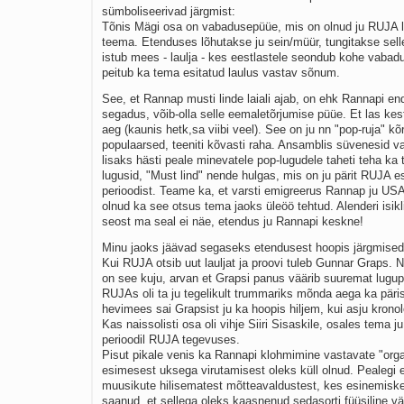
sümboliseerivad järgmist:
Tõnis Mägi osa on vabadusepüüe, mis on olnud ju RUJA l
teema. Etenduses lõhutakse ju sein/müür, tungitakse selle
istub mees - laulja - kes eestlastele seondub kohe vabad
peitub ka tema esitatud laulus vastav sõnum.
See, et Rannap musti linde laiali ajab, on ehk Rannapi e
segadus, võib-olla selle eemaletõrjumise püüe. Et las kes
aeg (kaunis hetk,sa viibi veel). See on ju nn "pop-ruja" kõr
populaarsed, teeniti kõvasti raha. Ansamblis süvenesid va
lisaks hästi peale minevatele pop-lugudele taheti teha ka
lugusid, "Must lind" nende hulgas, mis on ju pärit RUJA 
perioodist. Teame ka, et varsti emigreerus Rannap ju USA-
olnud ka see otsus tema jaoks üleöö tehtud. Alenderi isik
seost ma seal ei näe, etendus ju Rannapi keskne!
Minu jaoks jäävad segaseks etendusest hoopis järgmised
Kui RUJA otsib uut lauljat ja proovi tuleb Gunnar Graps. 
on see kuju, arvan et Grapsi panus väärib suuremat lugup
RUJAs oli ta ju tegelikult trummariks mõnda aega ka päris
hevimees sai Grapsist ju ka hoopis hiljem, kui asju kronol
Kas naissolisti osa oli vihje Siiri Sisaskile, osales tema j
perioodil RUJA tegevuses.
Pisut pikale venis ka Rannapi klohmimine vastavate "orga
esimesest uksega virutamisest oleks küll olnud. Pealegi 
muusikute hilisematest mõtteavaldustest, kes esinemiskee
saanud, et sellega oleks kaasnenud sedasorti füüsiline v