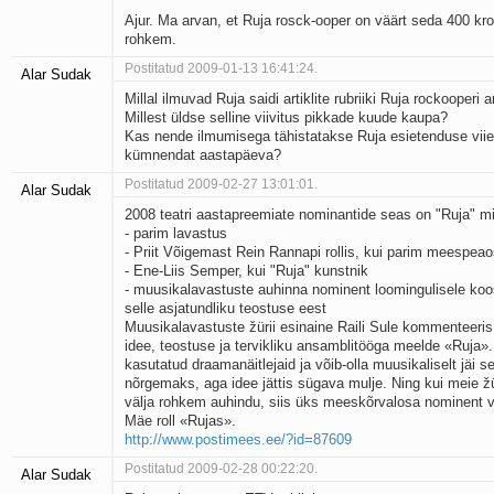
Ajur. Ma arvan, et Ruja rosck-ooper on väärt seda 400 kro
rohkem.
Postitatud 2009-01-13 16:41:24.
Alar Sudak
Millal ilmuvad Ruja saidi artiklite rubriiki Ruja rockooperi ar
Millest üldse selline viivitus pikkade kuude kaupa?
Kas nende ilmumisega tähistatakse Ruja esietenduse viie
kümnendat aastapäeva?
Postitatud 2009-02-27 13:01:01.
Alar Sudak
2008 teatri aastapreemiate nominantide seas on "Ruja" 
- parim lavastus
- Priit Võigemast Rein Rannapi rollis, kui parim meespea
- Ene-Liis Semper, kui "Ruja" kunstnik
- muusikalavastuste auhinna nominent loomingulisele koos
selle asjatundliku teostuse eest
Muusikalavastuste žürii esinaine Raili Sule kommenteeris
idee, teostuse ja tervikliku ansamblitööga meelde «Ruja».
kasutatud draamanäitlejaid ja võib-olla muusikaliselt jäi s
nõrgemaks, aga idee jättis sügava mulje. Ning kui meie ž
välja rohkem auhindu, siis üks mees­kõrvalosa nominent v
Mäe roll «Rujas».
http://www.postimees.ee/?id=87609
Postitatud 2009-02-28 00:22:20.
Alar Sudak