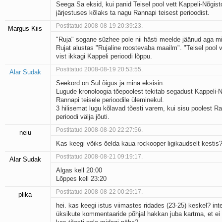
Seega Sa eksid, kui panid Teisel pool vett Kappeli-Nõgis
järjestuses kõlaks ta nagu Rannapi teisest perioodist.
Postitatud 2008-08-19 20:39:23.
Margus Kiis
"Ruja" sogane süzhee pole nii hästi meelde jäänud aga m
Rujat alustas "Rujaline roostevaba maailm". "Teisel pool v
vist ikkagi Kappeli perioodi lõppu.
Postitatud 2008-08-19 20:53:55.
Alar Sudak
Seekord on Sul õigus ja mina eksisin.
Lugude kronoloogia tõepoolest tekitab segadust Kappeli-N
Rannapi teisele perioodile üleminekul.
3 hilisemat lugu kõlavad tõesti varem, kui sisu poolest Ra
perioodi välja jõuti.
Postitatud 2008-08-20 22:27:56.
neiu
Kas keegi võiks öelda kaua rockooper ligikaudselt kestis
Postitatud 2008-08-21 09:19:17.
Alar Sudak
Algas kell 20:00
Lõppes kell 23:20
Postitatud 2008-08-22 00:29:17.
plika
hei. kas keegi istus viimastes ridades (23-25) keskel? inte
üksikute kommentaaride põhjal hakkan juba kartma, et ei 