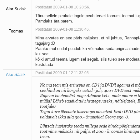
Postitatud 2009-01-08 10:28:56.
Alar Sudak
Tänu sellele pirakale logole peab tervet foorumi teemat lu
Parndaks ära parem.
Postitatud 2009-01-08 11:30:46.
Toomas
Minu arvates on see päris naljakas, et nii juhtus, Rannapi
tagajärg :D
Paraku mul endal puudub ka võimalus seda originaalaadres
kui see
kõiki antud teema lugemisel segab, siis tuleb see moderaa
kustutada
Postitatud 2009-01-12 11:32:05.
Ako Säälik
No ma tean mis erinevus on CD'l ja DVD'l aga ma ei m
see hind on nii kõrgeks aetud - jah, 400+ DVD eest mak
Ruja on kaubamärk nagu Adidase kets, mida maine ei 
müüa? Läheb saadud tulu heategevuseks, näitlejatele, R
tootjale?
Tegin kiire ülevaate laseringis olevatest Eesti DVD plaa
valdavalt ikka alla 300.- (muusikal Georg 250.-).
Lihtsalt huvistaks teada millega seda hinda põhjendata
tootmine maksaks nii palju, et 200.- kroonise hinnaga 
teeni.