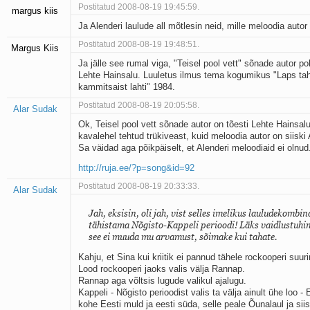
Postitatud 2008-08-19 19:45:59.
margus kiis
Ja Alenderi laulude all mõtlesin neid, mille meloodia autor
Postitatud 2008-08-19 19:48:51.
Margus Kiis
Ja jälle see rumal viga, "Teisel pool vett" sõnade autor po
Lehte Hainsalu. Luuletus ilmus tema kogumikus "Laps tah
kammitsaist lahti" 1984.
Postitatud 2008-08-19 20:05:58.
Alar Sudak
Ok, Teisel pool vett sõnade autor on tõesti Lehte Hainsalu
kavalehel tehtud trükiveast, kuid meloodia autor on siiski 
Sa väidad aga põikpäiselt, et Alenderi meloodiaid ei olnud
http://ruja.ee/?p=song&id=92
Postitatud 2008-08-19 20:33:33.
Alar Sudak
Jah, eksisin, oli jah, vist selles imelikus lauludekombin
tähistama Nõgisto-Kappeli perioodi! Läks vaidlustuhi
see ei muuda mu arvamust, sõimake kui tahate.
Kahju, et Sina kui kriitik ei pannud tähele rockooperi suu
Lood rockooperi jaoks valis välja Rannap.
Rannap aga võltsis lugude valikul ajalugu.
Kappeli - Nõgisto perioodist valis ta välja ainult ühe loo - E
kohe Eesti muld ja eesti süda, selle peale Õunalaul ja siis