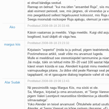
ei olnud bändiga seotud.
Kaks pihtimust
Rannap on öelnud: "kui ma ütlen "ansambel Ruja", siis ma
Ahtumine
alati esimest perioodi, see, mis järgnes, oli virvendus ja v
Braueri lint
mis peegeldusid sellest hiigelsuurest kolossist, mis Ruja 
Seega moonutab rockooper Ruja ajalugu, olemust ja vaim
Postitatud 2008-08-18 20:33:48.
Ako
Käisin vaatamas ja meeldis. Väga meeldis. Kuigi olid asju,
loogilised, kuid üldpilt oli väga hea.
Postitatud 2008-08-18 23:23:32.
margus kiis
Kirjutasin "ooperist" (mida ta ju polnud, pigem teatrietend
Postimehesse artikli, sealt võite mu arvamust lugeda.
Mulle ei meeldinud see stereotüüpidel tammumine ja nüan
Jäi mulje, tükk on tehtud mitte 30--20 vaid 100 aastat hilje
käest enam küsida ei saa. Alenderit kujutati minu meelest
vaimupuudega jotana. Ja üldse olid peale Rannapi seal p
tagaplaanil, nii et igasugune dialoog tegelaste vahel oli v
Postitatud 2008-08-19 08:13:43.
Alar Sudak
Nii pessimistlik nagu Margus Kiis, ma siiski ei ole.
Sa, Margus, kirjutad ju oma arvustuses, et "Sergo Vares
pigem Valeri Leontjevit neurootilise tõmblemise ja idiootlik
silmavaatega".
Yoko Alender on teisel arvamusel. Õhtulehele antud usutl
Alender, et Sergo Varesel on kõige raskem ülesanne: «Ei 