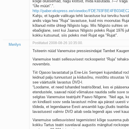
kõige olulisemad, nagu klotsid, mida kasutada. /---/ Väga k
“Üle müüri”.".
http://paber.ekspress.ee/viewdoc/FDE793FBE4FB034E
Kahju, et lugude valikuga tehti lavastuse kui terviku huvid
andis väga hea "Ruja" lavastuse, kuid mis moonutas Ruja 
kõlanud mitte ühtegi Nõgisto lugu. Mis Nõgisto suhtes on 
ebaõiglane, sest kui Jaanus Nõgisto poleks Rujat 1976 ju
kokku kutsunud, siis poleks meil Rujat ega "Rujat".
Postitatud 2008-08-26 10:35:00.
Merilyn
Tsiteerin nüüd Vanemuise pressiesindajat Tambet Kauge
Vanemuise teatri sellesuvisest rockooperist “Ruja” tehak
novembris.
Tiit Ojasoo lavastatud ja Ene-Liis Semperi kujundatud roc
leidnud palju tunnustust ja kiidusõnu, mistõttu otsustas 
see väärtuslik lavastus DVD-l.
“Loodame, et need tuhanded teatrisõbrad, kes ei pääsenu
etendustele, saavad nüüd võimaluse nautida selle suve 
selgitas Vanemuise teatrijuht Paavo Nõgene. “Neil aga, ke
on kindlasti soov seda lavastust mõne aja pärast uuesti
tõdeda, et legendaarse Eesti ansambli lugu jõudis teatrila
lavastusest valmiv DVD aitab seda legendi ajas veel kau
Vanemuise sellesuvistest tegemistest kõige suurema publ
kokku Tartus teatri suvelaval augustis mängitud rockooper