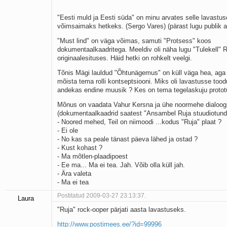
"Eesti muld ja Eesti süda" on minu arvates selle lavastus
võimsaimaks hetkeks. (Sergo Vares) (pärast lugu publik ap
"Must lind" on väga võimas, samuti "Protsess" koos
dokumentaalkaadritega. Meeldiv oli näha lugu "Tulekell" 
originaalesituses. Häid hetki on rohkelt veelgi.
Tõnis Mägi lauldud "Õhtunägemus" on küll väga hea, aga
mõista tema rolli kontseptsiooni. Miks oli lavastusse too
andekas endine muusik ? Kes on tema tegelaskuju protot
Mõnus on vaadata Vahur Kersna ja ühe noormehe dialoog
(dokumentaalkaadrid saatest "Ansambel Ruja stuudiotund
- Noored mehed, Teil on niimoodi ...kodus "Ruja" plaat ?
- Ei ole
- No kas sa peale tänast päeva lähed ja ostad ?
- Kust kohast ?
- Ma mõtlen-plaadipoest
- Ee ma... Ma ei tea. Jah. Võib olla küll jah.
- Ära valeta
- Ma ei tea
Postitatud 2009-03-27 23:13:37.
Laura
"Ruja" rock-ooper pärjati aasta lavastuseks.
http://www.postimees.ee/?id=99996