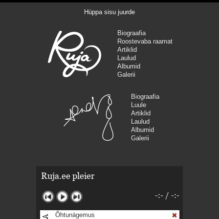
Hüppa sisu juurde
Biograafia
Roostevaba raamat
Artiklid
Laulud
Albumid
Galerii
Biograafia
Luule
Artiklid
Laulud
Albumid
Galerii
Ruja.ee pleier
-:-
/
-:-
Õhtunägemus