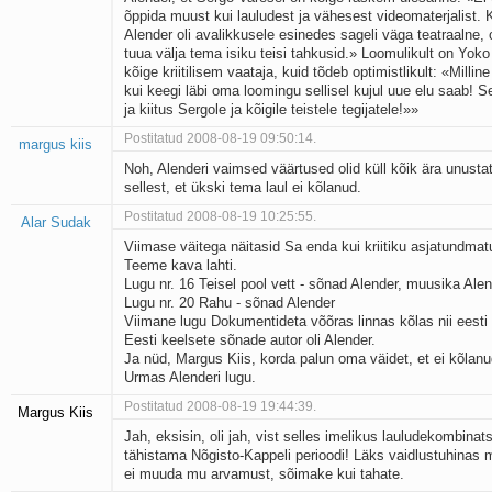
õppida muust kui lauludest ja vähesest videomaterjalist
Alender oli avalikkusele esinedes sageli väga teatraalne, 
tuua välja tema isiku teisi tahkusid.» Loomulikult on Yok
kõige kriitilisem vaataja, kuid tõdeb optimistlikult: «Millin
kui keegi läbi oma loomingu sellisel kujul uue elu saab! Se
ja kiitus Sergole ja kõigile teistele tegijatele!»»
Postitatud 2008-08-19 09:50:14.
margus kiis
Noh, Alenderi vaimsed väärtused olid küll kõik ära unusta
sellest, et ükski tema laul ei kõlanud.
Postitatud 2008-08-19 10:25:55.
Alar Sudak
Viimase väitega näitasid Sa enda kui kriitiku asjatundmat
Teeme kava lahti.
Lugu nr. 16 Teisel pool vett - sõnad Alender, muusika Ale
Lugu nr. 20 Rahu - sõnad Alender
Viimane lugu Dokumentideta võõras linnas kõlas nii eesti
Eesti keelsete sõnade autor oli Alender.
Ja nüd, Margus Kiis, korda palun oma väidet, et ei kõlanu
Urmas Alenderi lugu.
Postitatud 2008-08-19 19:44:39.
Margus Kiis
Jah, eksisin, oli jah, vist selles imelikus lauludekombinats
tähistama Nõgisto-Kappeli perioodi! Läks vaidlustuhinas 
ei muuda mu arvamust, sõimake kui tahate.