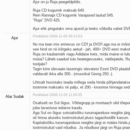
Ajur on ju Ruja peegeldpildis.
Ruja CD kogumik maksab 640.
Rein Rannapi CD kogumik Varajased laulud 545.
"Ruja" DVD 425.
Ajur ehk pingutaks oma ajusid ja teeks võibolla vahet DV
Postitatud 2008-11-05 09:14:03.
Ajur
No ma tean mis erinevus on CD'l ja DVD'l aga ma ei mõis
see hind on nii kõrgeks aetud - jah, 400+ DVD eest makst
Ruja on kaubamärk nagu Adidase kets, mida maine ei lu
müüa? Läheb saadud tulu heategevuseks, näitlejatele, Ruj
tootjale?
Tegin kiire ülevaate laseringis olevatest Eesti DVD plaatide
valdavalt ikka alla 300.- (muusikal Georg 250.-).
Lihtsalt huvistaks teada millega seda hinda põhjendatakse
tootmine maksaks nii palju, et 200.- kroonise hinnaga seda
Postitatud 2008-11-05 11:00:05.
Alar Sudak
Osaliselt on Sul õigus. Võttegrupp ja montaazh olid tõepo
juba lavastuse eelarve kaudu.
Aga Sul on õigus sotsialistliku turumajanduse reeglite järgi
oli hinna aluseks tootmiskulud pluss tagasihoidlik kasum.
Kapitalistliku turumajanduse reeglite järgi ei määra hinda p
tootmiskulud vaid nõudlus. Ja nõudluse järgi on Ruja prae