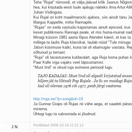
Teha "Rujat" niimoodi, et välja jäävad kõik Jaanus Nõgis
hea, kui kirjutada eesti luule ajalugu näiteks ilma Artur All
Juhan Viidinguta.
Kui Rujal on koht maailmarocki ajaloos, siis ainult tänu J
Margus Kappelile, mitte Rannapile.
"Rujas" on seda vastuolu kajastamas ainult episood, kus
keset publikmenu Rannapi peale, et mis huina-muinat na
Minagi küsisin 1981 aasta lõpus Alenderi käest, et kas t
millega ta laulis Ruja klassikat, laulab nüüd "Tule minug
Jätsin küsimuse katki, kuna tal oli ebamugav vastata. Re
sõltunud ju temast.
"Ruja" oli lavastusena kuldaväärt, aga Ruja loona puhas k
Paar Kalle viga vajaks veel täpsustamist.
"Must lind" ei olnud ruja esimese perioodi lugu.
TAJO KADAJAS: Must lind oli algselt kirjutatud ansam
hiljem jäi ta lihtsalt Pop Rujale . Ja 81 on muidugi Ruja
laul oli olemas 1976 või 1977, peab järgi vaatama.
http://ruja.ee/?p=song&id=19
Ja Gunnar Graps oli Rujas nii vähe aega, et saadeti päras
minema.
Ühtegi lugu ta salvestada ei jõudnud.
Postitatud 2008-10-16 11:51:12.
J.N.