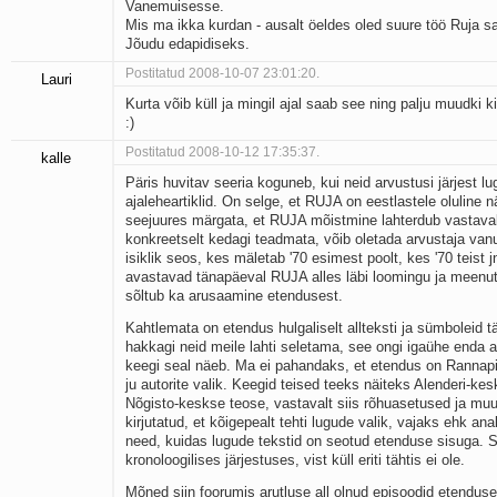
Vanemuisesse.
Mis ma ikka kurdan - ausalt öeldes oled suure töö Ruja sa
Jõudu edapidiseks.
Postitatud 2008-10-07 23:01:20.
Lauri
Kurta võib küll ja mingil ajal saab see ning palju muudki ki
:)
Postitatud 2008-10-12 17:35:37.
kalle
Päris huvitav seeria koguneb, kui neid arvustusi järjest lu
ajaleheartiklid. On selge, et RUJA on eestlastele oluline 
seejuures märgata, et RUJA mõistmine lahterdub vastavalt
konkreetselt kedagi teadmata, võib oletada arvustaja vanu
isiklik seos, kes mäletab '70 esimest poolt, kes '70 teist
avastavad tänapäeval RUJA alles läbi loomingu ja meenut
sõltub ka arusaamine etendusest.
Kahtlemata on etendus hulgaliselt allteksti ja sümboleid tä
hakkagi neid meile lahti seletama, see ongi igaühe enda
keegi seal näeb. Ma ei pahandaks, et etendus on Rannap
ju autorite valik. Keegid teised teeks näiteks Alenderi-k
Nõgisto-keskse teose, vastavalt siis rõhuasetused ja muu
kirjutatud, et kõigepealt tehti lugude valik, vajaks ehk ana
need, kuidas lugude tekstid on seotud etenduse sisuga. S
kronoloogilises järjestuses, vist küll eriti tähtis ei ole.
Mõned siin foorumis arutluse all olnud episoodid etendus