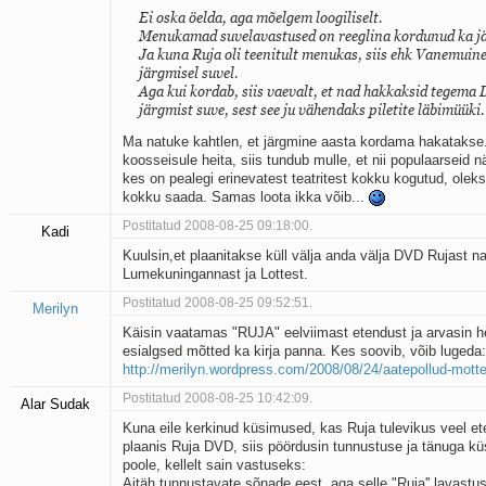
Ei oska öelda, aga mõelgem loogiliselt.
Menukamad suvelavastused on reeglina kordunud ka jä
Ja kuna Ruja oli teenitult menukas, siis ehk Vanemuin
järgmisel suvel.
Aga kui kordab, siis vaevalt, et nad hakkaksid tegema
järgmist suve, sest see ju vähendaks piletite läbimüüki.
Ma natuke kahtlen, et järgmine aasta kordama hakatakse.
koosseisule heita, siis tundub mulle, et nii populaarseid n
kes on pealegi erinevatest teatritest kokku kogutud, oleks
kokku saada. Samas loota ikka võib...
Postitatud 2008-08-25 09:18:00.
Kadi
Kuulsin,et plaanitakse küll välja anda välja DVD Rujast 
Lumekuningannast ja Lottest.
Postitatud 2008-08-25 09:52:51.
Merilyn
Käisin vaatamas "RUJA" eelviimast etendust ja arvasin 
esialgsed mõtted ka kirja panna. Kes soovib, võib lugeda:
http://merilyn.wordpress.com/2008/08/24/aatepollud-mott
Postitatud 2008-08-25 10:42:09.
Alar Sudak
Kuna eile kerkinud küsimused, kas Ruja tulevikus veel e
plaanis Ruja DVD, siis pöördusin tunnustuse ja tänuga küs
poole, kellelt sain vastuseks:
Aitäh tunnustavate sõnade eest, aga selle "Ruja'' lavast