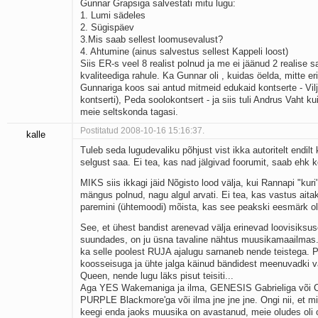
Gunnar Grapsiga salvestati mitu lugu:
1. Lumi sädeles
2. Sügispäev
3.Mis saab sellest loomusevalust?
4. Ahtumine (ainus salvestus sellest Kappeli loost)
Siis ER-s veel 8 realist polnud ja me ei jäänud 2 realise s
kvaliteediga rahule. Ka Gunnar oli , kuidas öelda, mitte eri
Gunnariga koos sai antud mitmeid edukaid kontserte - Vilja
kontserti), Peda soolokontsert - ja siis tuli Andrus Vaht k
meie seltskonda tagasi.
Postitatud 2008-10-16 15:16:37.
kalle
Tuleb seda lugudevaliku põhjust vist ikka autoritelt endil
selgust saa. Ei tea, kas nad jälgivad foorumit, saab ehk 
MIKS siis ikkagi jäid Nõgisto lood välja, kui Rannapi "kuri
mängus polnud, nagu algul arvati. Ei tea, kas vastus aita
paremini (ühtemoodi) mõista, kas see peakski eesmärk o
See, et ühest bandist arenevad välja erinevad loovisiksuse
suundades, on ju üsna tavaline nähtus muusikamaailmas.
ka selle poolest RUJA ajalugu sarnaneb nende teistega. 
koosseisuga ja ühte jalga käinud bändidest meenuvadki v
Queen, nende lugu läks pisut teisiti...
Aga YES Wakemaniga ja ilma, GENESIS Gabrieliga või Co
PURPLE Blackmore'ga või ilma jne jne jne. Ongi nii, et mi
keegi enda jaoks muusika on avastanud, meie oludes oli 