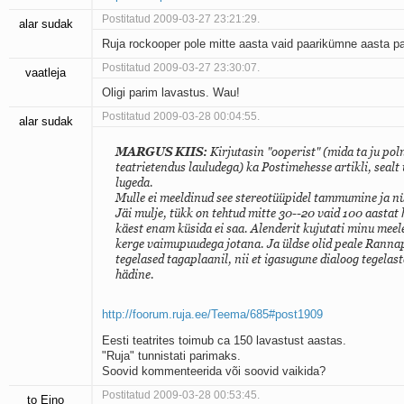
Postitatud 2009-03-27 23:21:29.
alar sudak
Ruja rockooper pole mitte aasta vaid paarikümne aasta pa
Postitatud 2009-03-27 23:30:07.
vaatleja
Oligi parim lavastus. Wau!
Postitatud 2009-03-28 00:04:55.
alar sudak
MARGUS KIIS:
Kirjutasin "ooperist" (mida ta ju po
teatrietendus lauludega) ka Postimehesse artikli, seal
lugeda.
Mulle ei meeldinud see stereotüüpidel tammumine ja n
Jäi mulje, tükk on tehtud mitte 30--20 vaid 100 aastat h
käest enam küsida ei saa. Alenderit kujutati minu meel
kerge vaimupuudega jotana. Ja üldse olid peale Rannap
tegelased tagaplaanil, nii et igasugune dialoog tegelast
hädine.
http://foorum.ruja.ee/Teema/685#post1909
Eesti teatrites toimub ca 150 lavastust aastas.
"Ruja" tunnistati parimaks.
Soovid kommenteerida või soovid vaikida?
Postitatud 2009-03-28 00:53:45.
to Eino