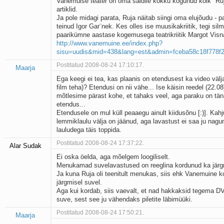
Vanemuise teater on oma saidile kokku kogunud kõik "Ruj
artiklid.
Ja pole midagi parata, Ruja näitab siingi oma elujõudu - p
teinud Igor Gar¨nek. Kes olles ise muusikakriitik, tegi silm
paarikümne aastase kogemusega teatrikriitik Margot Visna
http://www.vanemuine.ee/index.php?
sisu=uudis&mid=438&lang=est&admin=fceba58c18f778f2
Postitatud 2008-08-24 17:10:17.
Maarja
Ega keegi ei tea, kas plaanis on etendusest ka video välja
film teha)? Etendusi on nii vähe... Ise käisin reedel (22.0
mõtlesime pärast kohe, et tahaks veel, aga paraku on tä
etendus...
Etendusele on mul küll peaaegu ainult kiidusõnu [:)]. Kahj
lemmiklaulu välja on jäänud, aga lavastust ei saa ju nagun
lauludega täis toppida.
Postitatud 2008-08-24 17:37:22.
Alar Sudak
Ei oska öelda, aga mõelgem loogiliselt.
Menukamad suvelavastused on reeglina kordunud ka järgm
Ja kuna Ruja oli teenitult menukas, siis ehk Vanemuine k
järgmisel suvel.
Aga kui kordab, siis vaevalt, et nad hakkaksid tegema D
suve, sest see ju vähendaks piletite läbimüüki.
Postitatud 2008-08-24 17:50:21.
Maarja