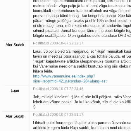
etenduses liiga skemaatiliselt on kujutatud, siis hoopis Tii
maksis bändis väga palju ja ta oli seal väga tasakaalusta
loomulikult on etenduses ka see alkoholi asi väga üle pai
proovi ei saa ju bänd tehagi, kui keegi tina paneb. See kä
pärast mänge ja lõõgastuseks ja ehk 10% sellest pildist, 
ei ole midagi teha, mõni koht etenduses oli sedavõrd liigut
silmist pisaraid. Jumal kui suur tänu minu poolt kõigile teg
kõigile osatäitjatele. Olen igatahes selle etenduse DVD vä
Postitatud 2008-10-07 22:22:17.
Alar Sudak
Lauri, võibolla oled Sa märganud, et "Ruja" muusikali käsit
laviin on meedias otsa saanud ja kas tohiks paluda, et Sa
"Rujat" kajastavate artiklite ülespanekuks foorumis artiklit
kui Vanemuine need oma saidilt kustutab ning siis oleks 
hiljem leida.
http://www.vanemuine.ee/index.php?
sisu=rep&mid=421&etendus=204&lang=est
Postitatud 2008-10-07 22:34:46.
Lauri
Jah, millalgi kindlasti. :) Ma ei näe küll põhjust, miks V
lehelt ära võtma peaks. Ja kui ka võtab, siis ei ole ka kõi
:)
Postitatud 2008-10-07 22:51:17.
Alar Sudak
Lihtsalt uutel foorumiga liitujatel oleks parema ülevaate 
artikleid kergem leida Ruja saidilt, kui taibata neid otsim