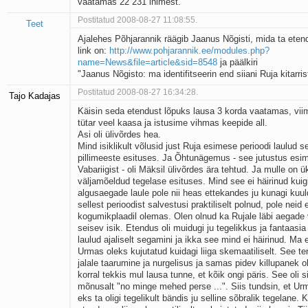
vaatamas 22 231 inimest.
Postitatud 2008-08-27 11:08:55.
Teet
Ajalehes Põhjarannik räägib Jaanus Nõgisti, mida ta ete
link on:
http://www.pohjarannik.ee/modules.php?
name=News&file=article&sid=8548
ja päälkiri
"Jaanus Nõgisto: ma identifitseerin end siiani Ruja kitarris
Postitatud 2008-08-27 16:34:28.
Tajo Kadajas
Käisin seda etendust lõpuks lausa 3 korda vaatamas, vii
tütar veel kaasa ja istusime vihmas keepide all.
Asi oli ülivõrdes hea.
Mind isiklikult võlusid just Ruja esimese perioodi laulud 
pillimeeste esituses. Ja Õhtunägemus - see jutustus esi
Vabariigist - oli Mäksil ülivõrdes ära tehtud. Ja mulle on ü
väljamõeldud tegelase esituses. Mind see ei häirinud kuig
algusaegade laule pole nii heas ettekandes ju kunagi ku
sellest perioodist salvestusi praktiliselt polnud, pole neid e
kogumikplaadil olemas. Olen olnud ka Rujale läbi aegade
seisev isik. Etendus oli muidugi ju tegelikkus ja fantaasia
laulud ajaliselt segamini ja ikka see mind ei häirinud. Ma e
Urmas oleks kujutatud kuidagi liiga skemaatiliselt. See t
jalale taarumine ja nurgelisus ja samas pidev killupanek ol
korral tekkis mul lausa tunne, et kõik ongi päris. See oli sii
mõnusalt "no minge mehed perse ...". Siis tundsin, et Urm
eks ta oligi tegelikult bändis ju selline sõbralik tegelane. 