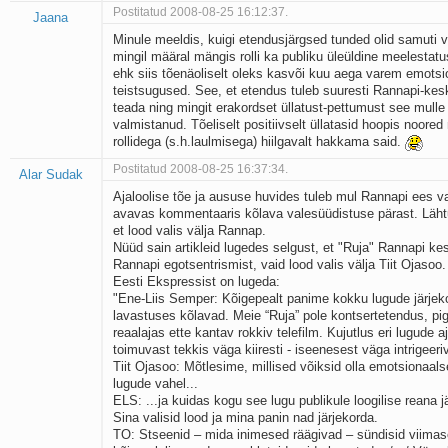
Postitatud 2008-08-25 16:12:37.
Jaana
Minule meeldis, kuigi etendusjärgsed tunded olid samuti 
mingil määral mängis rolli ka publiku üleüldine meelestatu
ehk siis tõenäoliselt oleks kasvõi kuu aega varem emotsio
teistsugused. See, et etendus tuleb suuresti Rannapi-keskn
teada ning mingit erakordset üllatust-pettumust see mulle is
valmistanud. Tõeliselt positiivselt üllatasid hoopis noored
rollidega (s.h.laulmisega) hiilgavalt hakkama said.
Postitatud 2008-08-25 16:37:34.
Alar Sudak
Ajaloolise tõe ja aususe huvides tuleb mul Rannapi ees 
avavas kommentaaris kõlava valesüüdistuse pärast. Lähtu
et lood valis välja Rannap.
Nüüd sain artikleid lugedes selgust, et "Ruja" Rannapi kes
Rannapi egotsentrismist, vaid lood valis välja Tiit Ojasoo.
Eesti Ekspressist on lugeda:
"Ene-Liis Semper: Kõigepealt panime kokku lugude järjek
lavastuses kõlavad. Meie “Ruja” pole kontsertetendus, p
reaalajas ette kantav rokkiv telefilm. Kujutlus eri lugude a
toimuvast tekkis väga kiiresti - iseenesest väga intrigeer
Tiit Ojasoo: Mõtlesime, millised võiksid olla emotsionaals
lugude vahel...
ELS: ...ja kuidas kogu see lugu publikule loogilise reana j
Sina valisid lood ja mina panin nad järjekorda.
TO: Stseenid – mida inimesed räägivad – sündisid viimas