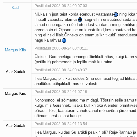
Postitatud 2008-08-24 00:07:03.
Kadi
Nii,käisin just teist korda etendust vaatamas
ning ikka 
lihtsalt vapustav elamus
Isegi vihm ei suutnud seda är
läinud enne ega ka nüüd etendust vaatama mingi kriitilse 
arveatasin et Ojasoo jne on kunstnikud,kes kasutavad ka
ning ei riski liialt.Õnneks on enamus"kriitikuid" etenduse
nagu ka rahvas
Postitatud 2008-08-24 00:43:11.
Margus Kiis
Üldiselt Garshnekiga peaaegu täielikult nõus, kuigi ta on 
(petlikult) pehmemalt ja leplikumalt kui mina.
Postitatud 2008-08-24 00:49:37.
Alar Sudak
Hea Margus, piltlikult öeldes Sina sõimasid tegijad lihtsal
analüüsis põhjalikult, mis oli valesti.
Postitatud 2008-08-24 01:07:19.
Margus Kiis
Nonononoo, ei sõimanud ma midagi. Tõstsin esile samu t
külgi, mis Garshnek, lisaks küll kriitika Alenderi primitiiv
pärast. Tõsi, kasutasin vahetevahel mõnevõrra järsemaid
sõimamisest oli asi kaugel.
Postitatud 2008-08-24 01:13:54.
Alar Sudak
Hea Margus, kuidas Su artikli pealkiri oli? Ruja-Rannap ja