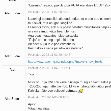
"Lasering" e-pood pakub juba RUJA etenduse DVD! 425.-
Postitatud 2008-11-02 20:49:02.
Alar Sudak
Laseringi edetabelid näitavad hetkel, et e-poe tipu esimen
muusikal, mis on igati loogiline.
Laseringi topis, ehk siis poest ostetud müügitabeli neljas
mis on samuti väga hea tulemus.
Aga edasi vaadates tekib paradoks.
"Ruja" on Lasringi topis 16 kohal.
Alender puudub e-poe edetabelis.
Kes oskaks seda paradoksi seletada?
Postitatud 2008-11-02 20:49:45.
Alar Sudak
http://www.lasering.ee/index.php?make=show_top&
Postitatud 2008-11-04 21:50:01.
Ajur
Tere
Miks on Ruja DVD nii kirve hinnaga müügis? Normaalne 
~200-250 aga mitte üle 400. Miks ei taheta läbimüügi peal
Kahjuks jääb see paljudel ostmata
Postitatud 2008-11-05 00:10:00.
Alar Sudak
Ajur?
Väga hea alias.