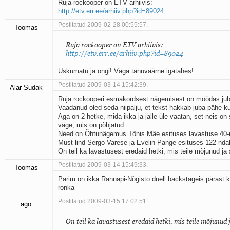
Ruja rockooper on ETV arhiivis:
http://etv.err.ee/arhiiv.php?id=89024
Postitatud 2009-02-28 00:55:57.
Toomas
Ruja rockooper on ETV arhiivis:
http://etv.err.ee/arhiiv.php?id=89024
Uskumatu ja ongi! Väga tänuväärne igatahes!
Postitatud 2009-03-14 15:42:39.
Alar Sudak
Ruja rockooperi esmakordsest nägemisest on möödas jub
Vaadanud oled seda niipalju, et tekst hakkab juba pähe k
Aga on 2 hetke, mida ikka ja jälle üle vaatan, set neis on s
väge, mis on põhjatud.
Need on Õhtunägemus Tõnis Mäe esituses lavastuse 40-nd
Must lind Sergo Varese ja Evelin Pange esituses 122-ndal 
On teil ka lavastusest eredaid hetki, mis teile mõjunud ja
Postitatud 2009-03-14 15:49:33.
Toomas
Parim on ikka Rannapi-Nõgisto duell backstageis pärast
ronka
Postitatud 2009-03-15 17:02:51.
ago
On teil ka lavastusest eredaid hetki, mis teile mõjunud 