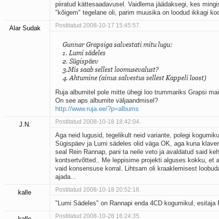
piiratud kättesaadavusel. Vaidlema jäädaksegi, kes mingi
"kõigem" tegelane oli, parim muusika on loodud ikkagi ko
Postitatud 2008-10-17 15:45:57.
Alar Sudak
Gunnar Grapsiga salvestati mitu lugu:
1. Lumi sädeles
2. Sügispäev
3.Mis saab sellest loomusevalust?
4. Ahtumine (ainus salvestus sellest Kappeli loost)
Ruja albumitel pole mitte ühegi loo trummariks Grapsi mai
On see aps albumite väljaandmisel?
http://www.ruja.ee/?p=albums
Postitatud 2008-10-18 18:42:04.
J.N.
Aga neid lugusid, tegelikult neid variante, polegi kogumiku
Sügispäev ja Lumi sädeles olid väga OK, aga kuna klaver
seal Rein Rannap, pani ta neile veto ja avaldatud said ke
kontsertvõtted.. Me leppisime projekti alguses kokku, et 
vaid konsensuse korral. Lihtsam oli kraaklemisest loobuda,
ajada...
Postitatud 2008-10-18 20:52:18.
kalle
"Lumi Sädeles" on Rannapi enda 4CD kogumikul, esitaja
Postitatud 2008-10-28 16:24:35.
kalle