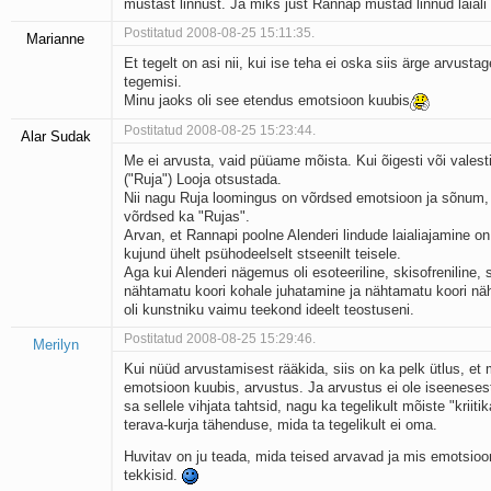
mustast linnust. Ja miks just Rannap mustad linnud laiali
Postitatud 2008-08-25 15:11:35.
Marianne
Et tegelt on asi nii, kui ise teha ei oska siis ärge arvustag
tegemisi.
Minu jaoks oli see etendus emotsioon kuubis
Postitatud 2008-08-25 15:23:44.
Alar Sudak
Me ei arvusta, vaid püüame mõista. Kui õigesti või valest
("Ruja") Looja otsustada.
Nii nagu Ruja loomingus on võrdsed emotsioon ja sõnum,
võrdsed ka "Rujas".
Arvan, et Rannapi poolne Alenderi lindude laialiajamine o
kujund ühelt psühodeelselt stseenilt teisele.
Aga kui Alenderi nägemus oli esoteeriline, skisofreniline, 
nähtamatu koori kohale juhatamine ja nähtamatu koori n
oli kunstniku vaimu teekond ideelt teostuseni.
Postitatud 2008-08-25 15:29:46.
Merilyn
Kui nüüd arvustamisest rääkida, siis on ka pelk ütlus, et m
emotsioon kuubis, arvustus. Ja arvustus ei ole iseenesest
sa sellele vihjata tahtsid, nagu ka tegelikult mõiste "kriit
terava-kurja tähenduse, mida ta tegelikult ei oma.
Huvitav on ju teada, mida teised arvavad ja mis emotsioo
tekkisid.