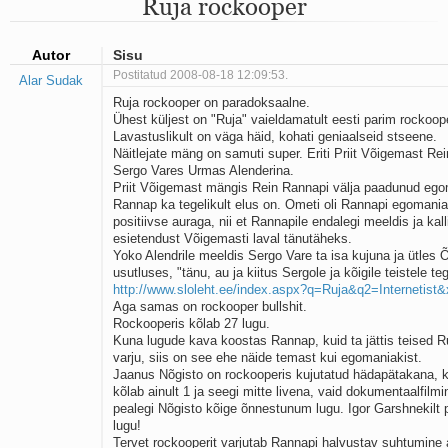
Ruja rockooper
Mu isamaa on minu arm
Ma mustas öös näen...
Laul surnud linnust
Autor
Sisu
Aeg
Postitatud 2008-08-18 12:09:53.
Alar Sudak
Oota mind
Ruja rockooper on paradoksaalne.
Ih-ih-hii ja ah-ah-haa
Ühest küljest on "Ruja" vaieldamatult eesti parim rockoop
Päikeselapsed
Lavastuslikult on väga häid, kohati geniaalseid stseene.
Laul võimalusest
Näitlejate mäng on samuti super. Eriti Priit Võigemast Rein
Luigelaul
Sergo Vares Urmas Alenderina.
Nii vaikseks kõik on jäänud
Priit Võigemast mängis Rein Rannapi välja paadunud ego
Mis saab sellest loomusevalust
Rannap ka tegelikult elus on. Ometi oli Rannapi egomaniak
positiivse auraga, nii et Rannapile endalegi meeldis ja kall
Ei mullast
esietendust Võigemasti laval tänutäheks.
Avanemine
Yoko Alendrile meeldis Sergo Vare ta isa kujuna ja ütles 
Üleminek
usutluses, "tänu, au ja kiitus Sergole ja kõigile teistele teg
Laul teost
http://www.sloleht.ee/index.aspx?q=Ruja&q2=Internetis
Põhi, lõuna, ida, lääs
Aga samas on rockooper bullshit.
Elupõline kaja
Rockooperis kõlab 27 lugu.
Kuna lugude kava koostas Rannap, kuid ta jättis teised Ru
Omaette
varju, siis on see ehe näide temast kui egomaniakist.
Perekondlik
Jaanus Nõgisto on rockooperis kujutatud hädapätakana, k
Kassimäng
kõlab ainult 1 ja seegi mitte livena, vaid dokumentaalfilmi
Läänemere lained
pealegi Nõgisto kõige õnnestunum lugu. Igor Garshnekilt p
Üle müüri
lugu!
Tervet rockooperit varjutab Rannapi halvustav suhtumine 
Valgusemaastikud