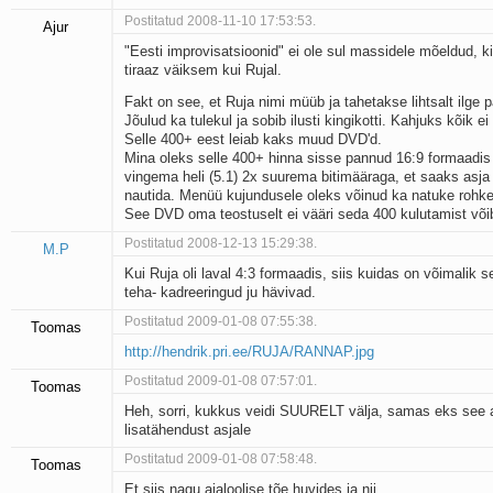
Postitatud 2008-11-10 17:53:53.
Ajur
"Eesti improvisatsioonid" ei ole sul massidele mõeldud, ki
tiraaz väiksem kui Rujal.
Fakt on see, et Ruja nimi müüb ja tahetakse lihtsalt ilge 
Jõulud ka tulekul ja sobib ilusti kingikotti. Kahjuks kõik ei 
Selle 400+ eest leiab kaks muud DVD'd.
Mina oleks selle 400+ hinna sisse pannud 16:9 formaadis 
vingema heli (5.1) 2x suurema bitimääraga, et saaks asja i
nautida. Menüü kujundusele oleks võinud ka natuke rohk
See DVD oma teostuselt ei vääri seda 400 kulutamist võib
Postitatud 2008-12-13 15:29:38.
M.P
Kui Ruja oli laval 4:3 formaadis, siis kuidas on võimalik s
teha- kadreeringud ju hävivad.
Postitatud 2009-01-08 07:55:38.
Toomas
http://hendrik.pri.ee/RUJA/RANNAP.jpg
Postitatud 2009-01-08 07:57:01.
Toomas
Heh, sorri, kukkus veidi SUURELT välja, samas eks see
lisatähendust asjale
Postitatud 2009-01-08 07:58:48.
Toomas
Et siis nagu ajaloolise tõe huvides ja nii ........