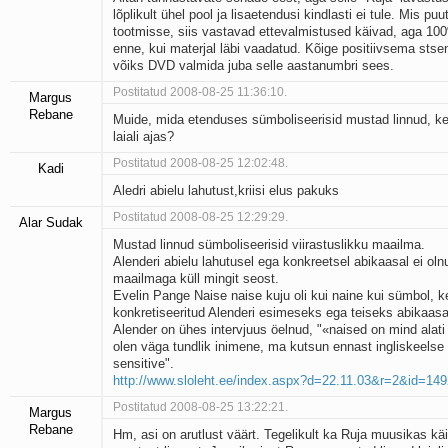
lõplikult ühel pool ja lisaetendusi kindlasti ei tule. Mis p
tootmisse, siis vastavad ettevalmistused käivad, aga 100
enne, kui materjal läbi vaadatud. Kõige positiivsema stse
võiks DVD valmida juba selle aastanumbri sees.
Postitatud 2008-08-25 11:36:10.
Margus
Rebane
Muide, mida etenduses sümboliseerisid mustad linnud, k
laiali ajas?
Postitatud 2008-08-25 12:02:48.
Kadi
Aledri abielu lahutust,kriisi elus pakuks
Postitatud 2008-08-25 12:29:29.
Alar Sudak
Mustad linnud sümboliseerisid viirastuslikku maailma.
Alenderi abielu lahutusel ega konkreetsel abikaasal ei olnu
maailmaga küll mingit seost.
Evelin Pange Naise naise kuju oli kui naine kui sümbol, k
konkretiseeritud Alenderi esimeseks ega teiseks abikaas
Alender on ühes intervjuus öelnud, "«naised on mind alat
olen väga tundlik inimene, ma kutsun ennast ingliskeelse
sensitive".
http://www.sloleht.ee/index.aspx?d=22.11.03&r=2&id=14
Postitatud 2008-08-25 13:22:21.
Margus
Rebane
Hm, asi on arutlust väärt. Tegelikult ka Ruja muusikas käi