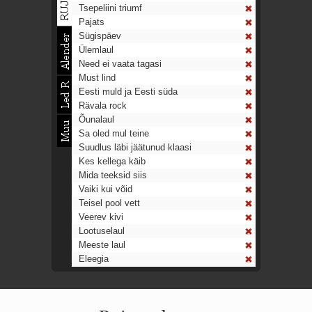
Tsepeliini triumf
Pajats
Sügispäev
Ülemlaul
Need ei vaata tagasi
Must lind
Eesti muld ja Eesti süda
Rävala rock
Õunalaul
Sa oled mul teine
Suudlus läbi jäätunud klaasi
Kes kellega käib
Mida teeksid siis
Vaiki kui võid
Teisel pool vett
Veerev kivi
Lootuselaul
Meeste laul
Eleegia
Tulekell
Ahtumine
Aeg on nagu rong