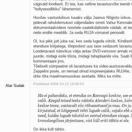
vägivald kindlasti. Ei tea, kas selline lavastusvõte teeni
"hollywoodlikku" lähenemist.
Huvitav vastuolulisus tuuaks välja Jaanus Nõgisto isikus
pidevalt rahulolemutust väljendades ometi Vahur Kersnal
dokumentaalvideos noortele saatekülalistele väidab, et t
neile endile meeldib. Ja seda RUJA viimasel perioodil.
Oi, kui pikk jutt juba sai, kes seda lugeda viitsib. Kindlas
etenduse kiitjatega, tõepoolest uus tase sedasorti lavastu
Loodetavasti tulevikus välja antav DVD-versioon annab v
juurde, midagi esile tõsta, midagi tahaplaanile viia. Saab 
kommentaare jms.
Tõeliselt sümpaatne oli lavastuses ka video-austusaval
Zeppelini poole, on nemad olnud inspireerijateks RUJAle,
ühte ritta maailmamuusikas asetada. Miks ka mitte.
Postitatud 2008-10-15 18:08:54.
Alar Sudak
Ma ei pahandaks, et etendus on Rannapi-keskne, see on
valik. Keegid teised teeks näiteks Alenderi-keskse, ko
keskse teose, vastavalt siis rõhuasetused ja muu. On ju
kirjutatud, et kõigepealt tehti lugude valik, vajaks ehk 
need, kuidas lugude tekstid on seotud etenduse sisuga. S
kronoloogilises järjestuses, vist küll eriti tähtis ei ole.
On ikka küll tähtis.