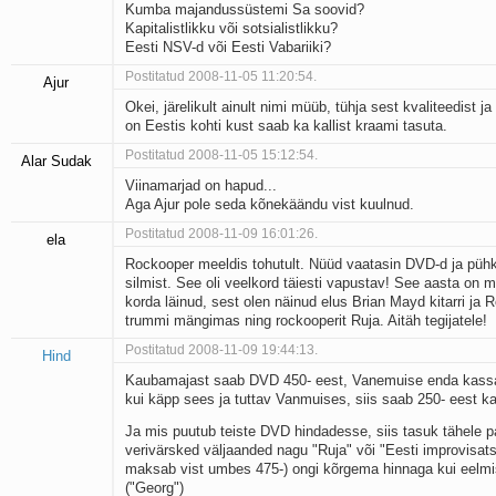
Kumba majandussüstemi Sa soovid?
Kapitalistlikku või sotsialistlikku?
Eesti NSV-d või Eesti Vabariiki?
Postitatud 2008-11-05 11:20:54.
Ajur
Okei, järelikult ainult nimi müüb, tühja sest kvaliteedist 
on Eestis kohti kust saab ka kallist kraami tasuta.
Postitatud 2008-11-05 15:12:54.
Alar Sudak
Viinamarjad on hapud...
Aga Ajur pole seda kõnekäändu vist kuulnud.
Postitatud 2008-11-09 16:01:26.
ela
Rockooper meeldis tohutult. Nüüd vaatasin DVD-d ja pühki
silmist. See oli veelkord täiesti vapustav! See aasta on 
korda läinud, sest olen näinud elus Brian Mayd kitarri ja R
trummi mängimas ning rockooperit Ruja. Aitäh tegijatele!
Postitatud 2008-11-09 19:44:13.
Hind
Kaubamajast saab DVD 450- eest, Vanemuise enda kassa
kui käpp sees ja tuttav Vanmuises, siis saab 250- eest ka
Ja mis puutub teiste DVD hindadesse, siis tasuk tähele pa
verivärsked väljaanded nagu "Ruja" või "Eesti improvisats
maksab vist umbes 475-) ongi kõrgema hinnaga kui eelm
("Georg")