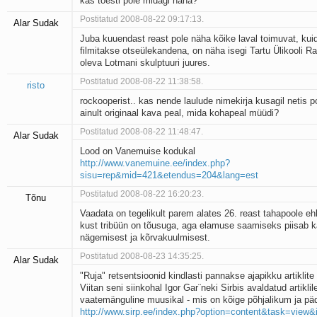
kas tõesti pole midagi näha?
Postitatud 2008-08-22 09:17:13.
Alar Sudak
Juba kuuendast reast pole näha kõike laval toimuvat, kui
filmitakse otseülekandena, on näha isegi Tartu Ülikooli 
oleva Lotmani skulptuuri juures.
Postitatud 2008-08-22 11:38:58.
risto
rockooperist.. kas nende laulude nimekirja kusagil netis p
ainult originaal kava peal, mida kohapeal müüdi?
Postitatud 2008-08-22 11:48:47.
Alar Sudak
Lood on Vanemuise kodukal
http://www.vanemuine.ee/index.php?
sisu=rep&mid=421&etendus=204&lang=est
Postitatud 2008-08-22 16:20:23.
Tõnu
Vaadata on tegelikult parem alates 26. reast tahapoole e
kust tribüün on tõusuga, aga elamuse saamiseks piisab k
nägemisest ja kõrvakuulmisest.
Postitatud 2008-08-23 14:35:25.
Alar Sudak
"Ruja" retsentsioonid kindlasti pannakse ajapikku artiklite r
Viitan seni siinkohal Igor Gar¨neki Sirbis avaldatud artiklil
vaatemänguline muusikal - mis on kõige põhjalikum ja p
http://www.sirp.ee/index.php?option=content&task=view