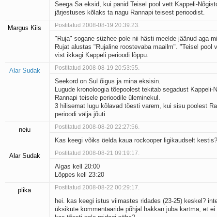
Seega Sa eksid, kui panid Teisel pool vett Kappeli-Nõgis
järjestuses kõlaks ta nagu Rannapi teisest perioodist.
Postitatud 2008-08-19 20:39:23.
Margus Kiis
"Ruja" sogane süzhee pole nii hästi meelde jäänud aga m
Rujat alustas "Rujaline roostevaba maailm". "Teisel pool v
vist ikkagi Kappeli perioodi lõppu.
Postitatud 2008-08-19 20:53:55.
Alar Sudak
Seekord on Sul õigus ja mina eksisin.
Lugude kronoloogia tõepoolest tekitab segadust Kappeli-N
Rannapi teisele perioodile üleminekul.
3 hilisemat lugu kõlavad tõesti varem, kui sisu poolest Ra
perioodi välja jõuti.
Postitatud 2008-08-20 22:27:56.
neiu
Kas keegi võiks öelda kaua rockooper ligikaudselt kestis
Postitatud 2008-08-21 09:19:17.
Alar Sudak
Algas kell 20:00
Lõppes kell 23:20
Postitatud 2008-08-22 00:29:17.
plika
hei. kas keegi istus viimastes ridades (23-25) keskel? inte
üksikute kommentaaride põhjal hakkan juba kartma, et ei 