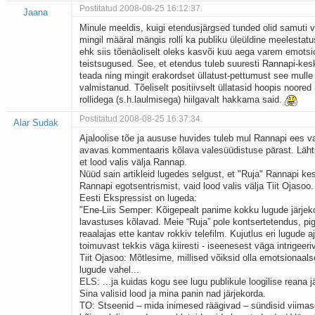
Postitatud 2008-08-25 16:12:37.
Jaana
Minule meeldis, kuigi etendusjärgsed tunded olid samuti 
mingil määral mängis rolli ka publiku üleüldine meelestatu
ehk siis tõenäoliselt oleks kasvõi kuu aega varem emotsio
teistsugused. See, et etendus tuleb suuresti Rannapi-keskn
teada ning mingit erakordset üllatust-pettumust see mulle is
valmistanud. Tõeliselt positiivselt üllatasid hoopis noored
rollidega (s.h.laulmisega) hiilgavalt hakkama said.
Postitatud 2008-08-25 16:37:34.
Alar Sudak
Ajaloolise tõe ja aususe huvides tuleb mul Rannapi ees 
avavas kommentaaris kõlava valesüüdistuse pärast. Lähtu
et lood valis välja Rannap.
Nüüd sain artikleid lugedes selgust, et "Ruja" Rannapi kes
Rannapi egotsentrismist, vaid lood valis välja Tiit Ojasoo.
Eesti Ekspressist on lugeda:
"Ene-Liis Semper: Kõigepealt panime kokku lugude järjek
lavastuses kõlavad. Meie “Ruja” pole kontsertetendus, p
reaalajas ette kantav rokkiv telefilm. Kujutlus eri lugude a
toimuvast tekkis väga kiiresti - iseenesest väga intrigeer
Tiit Ojasoo: Mõtlesime, millised võiksid olla emotsionaals
lugude vahel...
ELS: ...ja kuidas kogu see lugu publikule loogilise reana j
Sina valisid lood ja mina panin nad järjekorda.
TO: Stseenid – mida inimesed räägivad – sündisid viimas