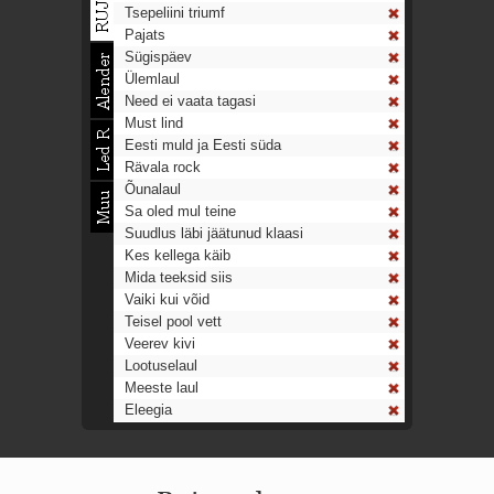
Tsepeliini triumf
Pajats
Sügispäev
Ülemlaul
Need ei vaata tagasi
Must lind
Eesti muld ja Eesti süda
Rävala rock
Õunalaul
Sa oled mul teine
Suudlus läbi jäätunud klaasi
Kes kellega käib
Mida teeksid siis
Vaiki kui võid
Teisel pool vett
Veerev kivi
Lootuselaul
Meeste laul
Eleegia
Tulekell
Ahtumine
Aeg on nagu rong