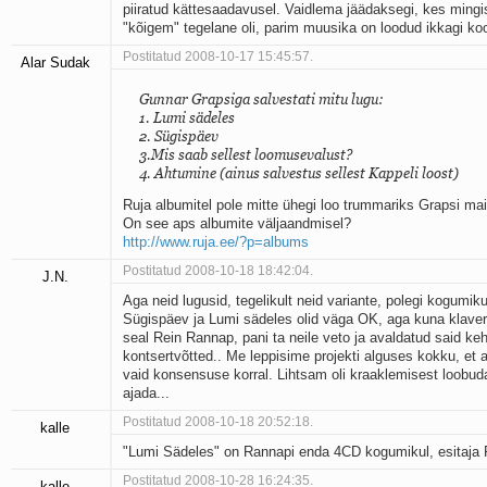
piiratud kättesaadavusel. Vaidlema jäädaksegi, kes mingi
"kõigem" tegelane oli, parim muusika on loodud ikkagi ko
Postitatud 2008-10-17 15:45:57.
Alar Sudak
Gunnar Grapsiga salvestati mitu lugu:
1. Lumi sädeles
2. Sügispäev
3.Mis saab sellest loomusevalust?
4. Ahtumine (ainus salvestus sellest Kappeli loost)
Ruja albumitel pole mitte ühegi loo trummariks Grapsi mai
On see aps albumite väljaandmisel?
http://www.ruja.ee/?p=albums
Postitatud 2008-10-18 18:42:04.
J.N.
Aga neid lugusid, tegelikult neid variante, polegi kogumiku
Sügispäev ja Lumi sädeles olid väga OK, aga kuna klaver
seal Rein Rannap, pani ta neile veto ja avaldatud said ke
kontsertvõtted.. Me leppisime projekti alguses kokku, et 
vaid konsensuse korral. Lihtsam oli kraaklemisest loobuda,
ajada...
Postitatud 2008-10-18 20:52:18.
kalle
"Lumi Sädeles" on Rannapi enda 4CD kogumikul, esitaja
Postitatud 2008-10-28 16:24:35.
kalle