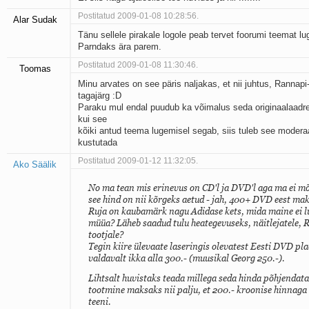
Postitatud 2009-01-08 10:28:56.
Alar Sudak
Tänu sellele pirakale logole peab tervet foorumi teemat lu
Parndaks ära parem.
Postitatud 2009-01-08 11:30:46.
Toomas
Minu arvates on see päris naljakas, et nii juhtus, Rannapi
tagajärg :D
Paraku mul endal puudub ka võimalus seda originaalaadres
kui see
kõiki antud teema lugemisel segab, siis tuleb see moderaa
kustutada
Postitatud 2009-01-12 11:32:05.
Ako Säälik
No ma tean mis erinevus on CD'l ja DVD'l aga ma ei m
see hind on nii kõrgeks aetud - jah, 400+ DVD eest mak
Ruja on kaubamärk nagu Adidase kets, mida maine ei 
müüa? Läheb saadud tulu heategevuseks, näitlejatele, R
tootjale?
Tegin kiire ülevaate laseringis olevatest Eesti DVD plaa
valdavalt ikka alla 300.- (muusikal Georg 250.-).
Lihtsalt huvistaks teada millega seda hinda põhjendata
tootmine maksaks nii palju, et 200.- kroonise hinnaga 
teeni.