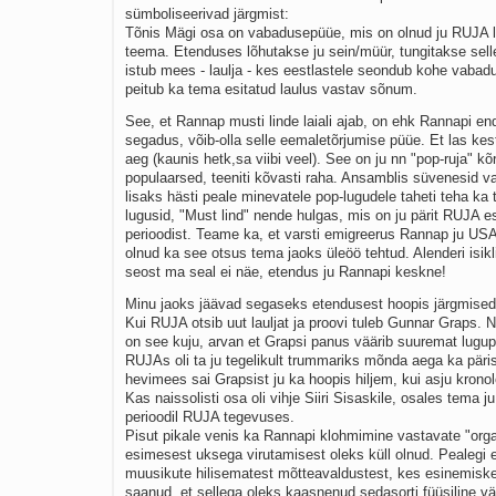
sümboliseerivad järgmist:
Tõnis Mägi osa on vabadusepüüe, mis on olnud ju RUJA l
teema. Etenduses lõhutakse ju sein/müür, tungitakse selle
istub mees - laulja - kes eestlastele seondub kohe vabad
peitub ka tema esitatud laulus vastav sõnum.
See, et Rannap musti linde laiali ajab, on ehk Rannapi e
segadus, võib-olla selle eemaletõrjumise püüe. Et las kes
aeg (kaunis hetk,sa viibi veel). See on ju nn "pop-ruja" kõr
populaarsed, teeniti kõvasti raha. Ansamblis süvenesid va
lisaks hästi peale minevatele pop-lugudele taheti teha ka
lugusid, "Must lind" nende hulgas, mis on ju pärit RUJA 
perioodist. Teame ka, et varsti emigreerus Rannap ju USA-
olnud ka see otsus tema jaoks üleöö tehtud. Alenderi isik
seost ma seal ei näe, etendus ju Rannapi keskne!
Minu jaoks jäävad segaseks etendusest hoopis järgmised
Kui RUJA otsib uut lauljat ja proovi tuleb Gunnar Graps. 
on see kuju, arvan et Grapsi panus väärib suuremat lugup
RUJAs oli ta ju tegelikult trummariks mõnda aega ka päris
hevimees sai Grapsist ju ka hoopis hiljem, kui asju kronol
Kas naissolisti osa oli vihje Siiri Sisaskile, osales tema j
perioodil RUJA tegevuses.
Pisut pikale venis ka Rannapi klohmimine vastavate "orga
esimesest uksega virutamisest oleks küll olnud. Pealegi 
muusikute hilisematest mõtteavaldustest, kes esinemiskee
saanud, et sellega oleks kaasnenud sedasorti füüsiline v