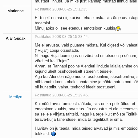
mustast linnust. Ja miks just Rannap mustad linnud laiali
Postitatud 2008-08-25 15:11:35.
Marianne
Et tegelt on asi nii, kui ise teha ei oska siis ärge arvustag
tegemisi.
Minu jaoks oli see etendus emotsioon kuubis
Postitatud 2008-08-25 15:23:44.
Alar Sudak
Me ei arvusta, vaid püüame mõista. Kui õigesti või valest
("Ruja") Looja otsustada.
Nii nagu Ruja loomingus on võrdsed emotsioon ja sõnum,
võrdsed ka "Rujas".
Arvan, et Rannapi poolne Alenderi lindude laialiajamine o
kujund ühelt psühodeelselt stseenilt teisele.
Aga kui Alenderi nägemus oli esoteeriline, skisofreniline, 
nähtamatu koori kohale juhatamine ja nähtamatu koori n
oli kunstniku vaimu teekond ideelt teostuseni.
Postitatud 2008-08-25 15:29:46.
Merilyn
Kui nüüd arvustamisest rääkida, siis on ka pelk ütlus, et m
emotsioon kuubis, arvustus. Ja arvustus ei ole iseenesest
sa sellele vihjata tahtsid, nagu ka tegelikult mõiste "kriit
terava-kurja tähenduse, mida ta tegelikult ei oma.
Huvitav on ju teada, mida teised arvavad ja mis emotsioo
tekkisid.