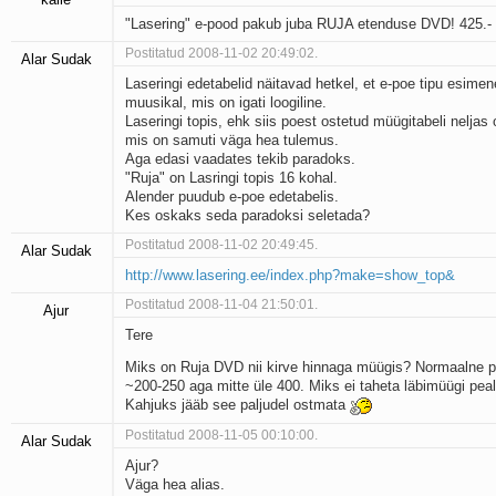
"Lasering" e-pood pakub juba RUJA etenduse DVD! 425.-
Postitatud 2008-11-02 20:49:02.
Alar Sudak
Laseringi edetabelid näitavad hetkel, et e-poe tipu esimen
muusikal, mis on igati loogiline.
Laseringi topis, ehk siis poest ostetud müügitabeli neljas
mis on samuti väga hea tulemus.
Aga edasi vaadates tekib paradoks.
"Ruja" on Lasringi topis 16 kohal.
Alender puudub e-poe edetabelis.
Kes oskaks seda paradoksi seletada?
Postitatud 2008-11-02 20:49:45.
Alar Sudak
http://www.lasering.ee/index.php?make=show_top&
Postitatud 2008-11-04 21:50:01.
Ajur
Tere
Miks on Ruja DVD nii kirve hinnaga müügis? Normaalne 
~200-250 aga mitte üle 400. Miks ei taheta läbimüügi peal
Kahjuks jääb see paljudel ostmata
Postitatud 2008-11-05 00:10:00.
Alar Sudak
Ajur?
Väga hea alias.