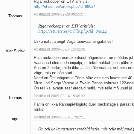
Ruja rockooper on ETV arhiivis:
http://etv.err.ee/arhiiv.php?id=89024
Postitatud 2009-02-28 00:55:57.
Toomas
Ruja rockooper on ETV arhiivis:
http://etv.err.ee/arhiiv.php?id=89024
Uskumatu ja ongi! Väga tänuväärne igatahes!
Postitatud 2009-03-14 15:42:39.
Alar Sudak
Ruja rockooperi esmakordsest nägemisest on möödas jub
Vaadanud oled seda niipalju, et tekst hakkab juba pähe k
Aga on 2 hetke, mida ikka ja jälle üle vaatan, set neis on s
väge, mis on põhjatud.
Need on Õhtunägemus Tõnis Mäe esituses lavastuse 40-nd
Must lind Sergo Varese ja Evelin Pange esituses 122-ndal 
On teil ka lavastusest eredaid hetki, mis teile mõjunud ja
Postitatud 2009-03-14 15:49:33.
Toomas
Parim on ikka Rannapi-Nõgisto duell backstageis pärast
ronka
Postitatud 2009-03-15 17:02:51.
ago
On teil ka lavastusest eredaid hetki, mis teile mõjunud 