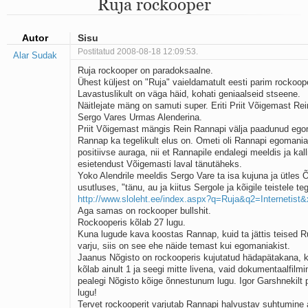
Ruja rockooper
Mu isamaa on minu arm
Ma mustas öös näen...
Laul surnud linnust
Autor
Sisu
Aeg
Postitatud 2008-08-18 12:09:53.
Alar Sudak
Oota mind
Ruja rockooper on paradoksaalne.
Ih-ih-hii ja ah-ah-haa
Ühest küljest on "Ruja" vaieldamatult eesti parim rockoop
Päikeselapsed
Lavastuslikult on väga häid, kohati geniaalseid stseene.
Laul võimalusest
Näitlejate mäng on samuti super. Eriti Priit Võigemast Rein
Luigelaul
Sergo Vares Urmas Alenderina.
Nii vaikseks kõik on jäänud
Priit Võigemast mängis Rein Rannapi välja paadunud ego
Mis saab sellest loomusevalust
Rannap ka tegelikult elus on. Ometi oli Rannapi egomaniak
positiivse auraga, nii et Rannapile endalegi meeldis ja kall
Ei mullast
esietendust Võigemasti laval tänutäheks.
Avanemine
Yoko Alendrile meeldis Sergo Vare ta isa kujuna ja ütles 
Üleminek
usutluses, "tänu, au ja kiitus Sergole ja kõigile teistele teg
Laul teost
http://www.sloleht.ee/index.aspx?q=Ruja&q2=Internetis
Põhi, lõuna, ida, lääs
Aga samas on rockooper bullshit.
Elupõline kaja
Rockooperis kõlab 27 lugu.
Kuna lugude kava koostas Rannap, kuid ta jättis teised Ru
Omaette
varju, siis on see ehe näide temast kui egomaniakist.
Perekondlik
Jaanus Nõgisto on rockooperis kujutatud hädapätakana, k
Kassimäng
kõlab ainult 1 ja seegi mitte livena, vaid dokumentaalfilmi
Läänemere lained
pealegi Nõgisto kõige õnnestunum lugu. Igor Garshnekilt p
Üle müüri
lugu!
Tervet rockooperit varjutab Rannapi halvustav suhtumine 
Valgusemaastikud