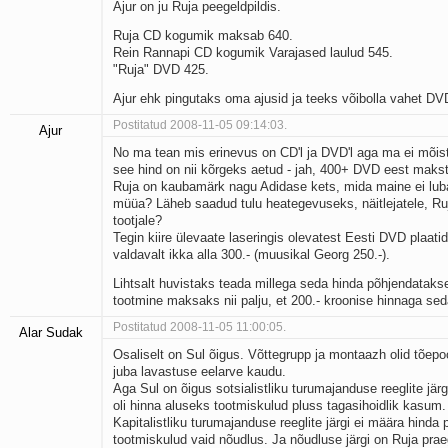
Ajur on ju Ruja peegeldpildis.
Ruja CD kogumik maksab 640.
Rein Rannapi CD kogumik Varajased laulud 545.
"Ruja" DVD 425.
Ajur ehk pingutaks oma ajusid ja teeks võibolla vahet DV
Postitatud 2008-11-05 09:14:03.
Ajur
No ma tean mis erinevus on CD'l ja DVD'l aga ma ei mõis
see hind on nii kõrgeks aetud - jah, 400+ DVD eest makst
Ruja on kaubamärk nagu Adidase kets, mida maine ei lu
müüa? Läheb saadud tulu heategevuseks, näitlejatele, Ruj
tootjale?
Tegin kiire ülevaate laseringis olevatest Eesti DVD plaatide
valdavalt ikka alla 300.- (muusikal Georg 250.-).
Lihtsalt huvistaks teada millega seda hinda põhjendatakse
tootmine maksaks nii palju, et 200.- kroonise hinnaga seda
Postitatud 2008-11-05 11:00:05.
Alar Sudak
Osaliselt on Sul õigus. Võttegrupp ja montaazh olid tõepo
juba lavastuse eelarve kaudu.
Aga Sul on õigus sotsialistliku turumajanduse reeglite järgi
oli hinna aluseks tootmiskulud pluss tagasihoidlik kasum.
Kapitalistliku turumajanduse reeglite järgi ei määra hinda p
tootmiskulud vaid nõudlus. Ja nõudluse järgi on Ruja prae