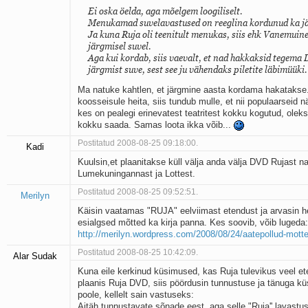
Ei oska öelda, aga mõelgem loogiliselt.
Menukamad suvelavastused on reeglina kordunud ka jä
Ja kuna Ruja oli teenitult menukas, siis ehk Vanemuin
järgmisel suvel.
Aga kui kordab, siis vaevalt, et nad hakkaksid tegema
järgmist suve, sest see ju vähendaks piletite läbimüüki.
Ma natuke kahtlen, et järgmine aasta kordama hakatakse.
koosseisule heita, siis tundub mulle, et nii populaarseid n
kes on pealegi erinevatest teatritest kokku kogutud, oleks
kokku saada. Samas loota ikka võib...
Postitatud 2008-08-25 09:18:00.
Kadi
Kuulsin,et plaanitakse küll välja anda välja DVD Rujast 
Lumekuningannast ja Lottest.
Postitatud 2008-08-25 09:52:51.
Merilyn
Käisin vaatamas "RUJA" eelviimast etendust ja arvasin 
esialgsed mõtted ka kirja panna. Kes soovib, võib lugeda:
http://merilyn.wordpress.com/2008/08/24/aatepollud-mott
Postitatud 2008-08-25 10:42:09.
Alar Sudak
Kuna eile kerkinud küsimused, kas Ruja tulevikus veel e
plaanis Ruja DVD, siis pöördusin tunnustuse ja tänuga küs
poole, kellelt sain vastuseks:
Aitäh tunnustavate sõnade eest, aga selle "Ruja'' lavast