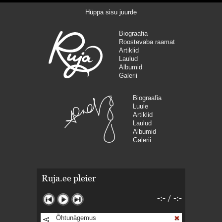
Hüppa sisu juurde
Biograafia
Roostevaba raamat
Artiklid
Laulud
Albumid
Galerii
Biograafia
Luule
Artiklid
Laulud
Albumid
Galerii
Ruja.ee pleier
-:-
/
-:-
Õhtunägemus