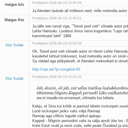
Postitatud 2008-08-19 19:45:59.
margus kiis
Ja Alenderi laulude all mõtlesin neid, mille meloodia autor
Postitatud 2008-08-19 19:48:51.
Margus Kiis
Ja jälle see rumal viga, "Teisel pool vett" sõnade autor po
Lehte Hainsalu. Luuletus ilmus tema kogumikus "Laps tah
kammitsaist lahti" 1984.
Postitatud 2008-08-19 20:05:58.
Alar Sudak
Ok, Teisel pool vett sõnade autor on tõesti Lehte Hainsalu
kavalehel tehtud trükiveast, kuid meloodia autor on siiski 
Sa väidad aga põikpäiselt, et Alenderi meloodiaid ei olnud
http://ruja.ee/?p=song&id=92
Postitatud 2008-08-19 20:33:33.
Alar Sudak
Jah, eksisin, oli jah, vist selles imelikus lauludekombin
tähistama Nõgisto-Kappeli perioodi! Läks vaidlustuhi
see ei muuda mu arvamust, sõimake kui tahate.
Kahju, et Sina kui kriitik ei pannud tähele rockooperi suu
Lood rockooperi jaoks valis välja Rannap.
Rannap aga võltsis lugude valikul ajalugu.
Kappeli - Nõgisto perioodist valis ta välja ainult ühe loo - E
kohe Eesti muld ja eesti süda, selle peale Õunalaul ja siis