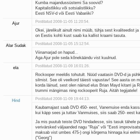
Kumba majandussüstemi Sa soovid?
Kapitalistlikku või sotsialistlikku?
Eesti NSV-d või Eesti Vabariiki?
Postitatud 2008-11-05 11:20:54.
Ajur
Okei, järelikult ainult nimi müüb, tühja sest kvaliteedist 
on Eestis kohti kust saab ka kallist kraami tasuta.
Postitatud 2008-11-05 15:12:54.
Alar Sudak
Viinamarjad on hapud...
Aga Ajur pole seda kõnekäändu vist kuulnud.
Postitatud 2008-11-09 16:01:26.
ela
Rockooper meeldis tohutult. Nüüd vaatasin DVD-d ja pühki
silmist. See oli veelkord täiesti vapustav! See aasta on 
korda läinud, sest olen näinud elus Brian Mayd kitarri ja R
trummi mängimas ning rockooperit Ruja. Aitäh tegijatele!
Postitatud 2008-11-09 19:44:13.
Hind
Kaubamajast saab DVD 450- eest, Vanemuise enda kassa
kui käpp sees ja tuttav Vanmuises, siis saab 250- eest ka
Ja mis puutub teiste DVD hindadesse, siis tasuk tähele pa
verivärsked väljaanded nagu "Ruja" või "Eesti improvisats
maksab vist umbes 475-) ongi kõrgema hinnaga kui eelm
("Georg")