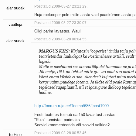
Postitatud 2009-03-27 23:21:29.
alar sudak
Ruja rockooper pole mitte aasta vaid paarikümne aasta pa
Postitatud 2009-03-27 23:30:07.
vaatleja
Oligi parim lavastus. Wau!
Postitatud 2009-03-28 00:04:55.
alar sudak
MARGUS KIIS:
Kirjutasin "ooperist" (mida ta ju po
teatrietendus lauludega) ka Postimehesse artikli, seal
lugeda.
Mulle ei meeldinud see stereotüüpidel tammumine ja n
Jäi mulje, tükk on tehtud mitte 30--20 vaid 100 aastat h
käest enam küsida ei saa. Alenderit kujutati minu meel
kerge vaimupuudega jotana. Ja üldse olid peale Rannap
tegelased tagaplaanil, nii et igasugune dialoog tegelast
hädine.
http://foorum.ruja.ee/Teema/685#post1909
Eesti teatrites toimub ca 150 lavastust aastas.
"Ruja" tunnistati parimaks.
Soovid kommenteerida või soovid vaikida?
Postitatud 2009-03-28 00:53:45.
to Eino