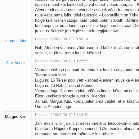
õppida muust kui lauludest ja vähesest videomaterjalist
Alender oli avalikkusele esinedes sageli väga teatraalne, 
tuua välja tema isiku teisi tahkusid.» Loomulikult on Yok
kõige kriitilisem vaataja, kuid tõdeb optimistlikult: «Millin
kui keegi läbi oma loomingu sellisel kujul uue elu saab! Se
ja kiitus Sergole ja kõigile teistele tegijatele!»»
Postitatud 2008-08-19 09:50:14.
margus kiis
Noh, Alenderi vaimsed väärtused olid küll kõik ära unusta
sellest, et ükski tema laul ei kõlanud.
Postitatud 2008-08-19 10:25:55.
Alar Sudak
Viimase väitega näitasid Sa enda kui kriitiku asjatundmat
Teeme kava lahti.
Lugu nr. 16 Teisel pool vett - sõnad Alender, muusika Ale
Lugu nr. 20 Rahu - sõnad Alender
Viimane lugu Dokumentideta võõras linnas kõlas nii eesti
Eesti keelsete sõnade autor oli Alender.
Ja nüd, Margus Kiis, korda palun oma väidet, et ei kõlanu
Urmas Alenderi lugu.
Postitatud 2008-08-19 19:44:39.
Margus Kiis
Jah, eksisin, oli jah, vist selles imelikus lauludekombinats
tähistama Nõgisto-Kappeli perioodi! Läks vaidlustuhinas 
ei muuda mu arvamust, sõimake kui tahate.