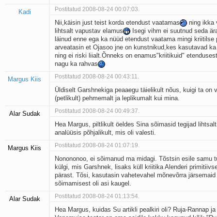
Postitatud 2008-08-24 00:07:03.
Kadi
Nii,käisin just teist korda etendust vaatamas
ning ikka 
lihtsalt vapustav elamus
Isegi vihm ei suutnud seda är
läinud enne ega ka nüüd etendust vaatama mingi kriitilse 
arveatasin et Ojasoo jne on kunstnikud,kes kasutavad ka
ning ei riski liialt.Õnneks on enamus"kriitikuid" etenduse
nagu ka rahvas
Postitatud 2008-08-24 00:43:11.
Margus Kiis
Üldiselt Garshnekiga peaaegu täielikult nõus, kuigi ta on 
(petlikult) pehmemalt ja leplikumalt kui mina.
Postitatud 2008-08-24 00:49:37.
Alar Sudak
Hea Margus, piltlikult öeldes Sina sõimasid tegijad lihtsal
analüüsis põhjalikult, mis oli valesti.
Postitatud 2008-08-24 01:07:19.
Margus Kiis
Nonononoo, ei sõimanud ma midagi. Tõstsin esile samu t
külgi, mis Garshnek, lisaks küll kriitika Alenderi primitiiv
pärast. Tõsi, kasutasin vahetevahel mõnevõrra järsemaid
sõimamisest oli asi kaugel.
Postitatud 2008-08-24 01:13:54.
Alar Sudak
Hea Margus, kuidas Su artikli pealkiri oli? Ruja-Rannap ja