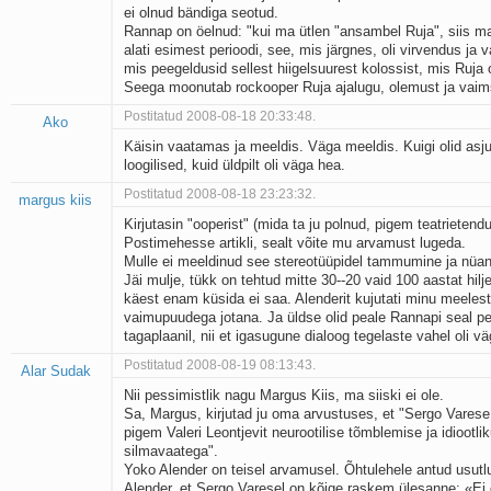
ei olnud bändiga seotud.
Kaks pihtimust
Rannap on öelnud: "kui ma ütlen "ansambel Ruja", siis ma
Ahtumine
alati esimest perioodi, see, mis järgnes, oli virvendus ja v
Braueri lint
mis peegeldusid sellest hiigelsuurest kolossist, mis Ruja 
Seega moonutab rockooper Ruja ajalugu, olemust ja vaim
Postitatud 2008-08-18 20:33:48.
Ako
Käisin vaatamas ja meeldis. Väga meeldis. Kuigi olid asju,
loogilised, kuid üldpilt oli väga hea.
Postitatud 2008-08-18 23:23:32.
margus kiis
Kirjutasin "ooperist" (mida ta ju polnud, pigem teatrietend
Postimehesse artikli, sealt võite mu arvamust lugeda.
Mulle ei meeldinud see stereotüüpidel tammumine ja nüan
Jäi mulje, tükk on tehtud mitte 30--20 vaid 100 aastat hilje
käest enam küsida ei saa. Alenderit kujutati minu meelest
vaimupuudega jotana. Ja üldse olid peale Rannapi seal p
tagaplaanil, nii et igasugune dialoog tegelaste vahel oli v
Postitatud 2008-08-19 08:13:43.
Alar Sudak
Nii pessimistlik nagu Margus Kiis, ma siiski ei ole.
Sa, Margus, kirjutad ju oma arvustuses, et "Sergo Vares
pigem Valeri Leontjevit neurootilise tõmblemise ja idiootlik
silmavaatega".
Yoko Alender on teisel arvamusel. Õhtulehele antud usutl
Alender, et Sergo Varesel on kõige raskem ülesanne: «Ei 