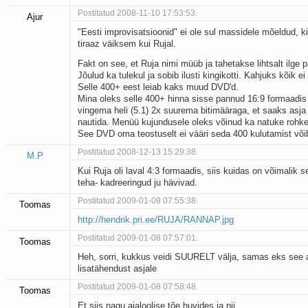
Postitatud 2008-11-10 17:53:53.
Ajur
"Eesti improvisatsioonid" ei ole sul massidele mõeldud, ki
tiraaz väiksem kui Rujal.
Fakt on see, et Ruja nimi müüb ja tahetakse lihtsalt ilge 
Jõulud ka tulekul ja sobib ilusti kingikotti. Kahjuks kõik ei 
Selle 400+ eest leiab kaks muud DVD'd.
Mina oleks selle 400+ hinna sisse pannud 16:9 formaadis 
vingema heli (5.1) 2x suurema bitimääraga, et saaks asja i
nautida. Menüü kujundusele oleks võinud ka natuke rohk
See DVD oma teostuselt ei vääri seda 400 kulutamist võib
Postitatud 2008-12-13 15:29:38.
M.P
Kui Ruja oli laval 4:3 formaadis, siis kuidas on võimalik s
teha- kadreeringud ju hävivad.
Postitatud 2009-01-08 07:55:38.
Toomas
http://hendrik.pri.ee/RUJA/RANNAP.jpg
Postitatud 2009-01-08 07:57:01.
Toomas
Heh, sorri, kukkus veidi SUURELT välja, samas eks see
lisatähendust asjale
Postitatud 2009-01-08 07:58:48.
Toomas
Et siis nagu ajaloolise tõe huvides ja nii ........