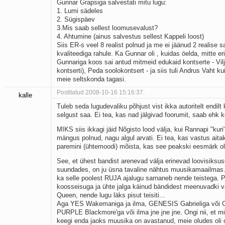
Gunnar Grapsiga salvestati mitu lugu:
1. Lumi sädeles
2. Sügispäev
3.Mis saab sellest loomusevalust?
4. Ahtumine (ainus salvestus sellest Kappeli loost)
Siis ER-s veel 8 realist polnud ja me ei jäänud 2 realise s
kvaliteediga rahule. Ka Gunnar oli , kuidas öelda, mitte eri
Gunnariga koos sai antud mitmeid edukaid kontserte - Vilja
kontserti), Peda soolokontsert - ja siis tuli Andrus Vaht k
meie seltskonda tagasi.
Postitatud 2008-10-16 15:16:37.
kalle
Tuleb seda lugudevaliku põhjust vist ikka autoritelt endil
selgust saa. Ei tea, kas nad jälgivad foorumit, saab ehk 
MIKS siis ikkagi jäid Nõgisto lood välja, kui Rannapi "kuri
mängus polnud, nagu algul arvati. Ei tea, kas vastus aita
paremini (ühtemoodi) mõista, kas see peakski eesmärk o
See, et ühest bandist arenevad välja erinevad loovisiksuse
suundades, on ju üsna tavaline nähtus muusikamaailmas.
ka selle poolest RUJA ajalugu sarnaneb nende teistega. 
koosseisuga ja ühte jalga käinud bändidest meenuvadki v
Queen, nende lugu läks pisut teisiti...
Aga YES Wakemaniga ja ilma, GENESIS Gabrieliga või Co
PURPLE Blackmore'ga või ilma jne jne jne. Ongi nii, et mi
keegi enda jaoks muusika on avastanud, meie oludes oli 