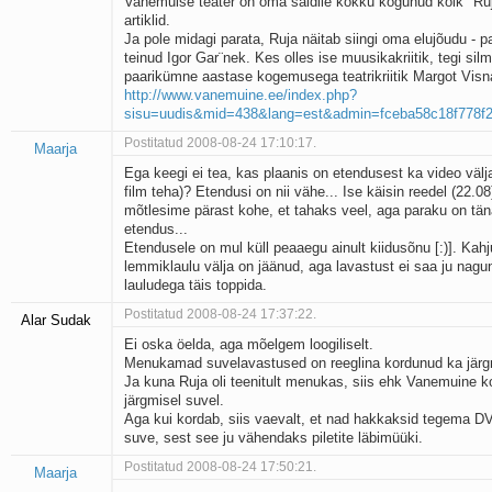
Vanemuise teater on oma saidile kokku kogunud kõik "Ruj
artiklid.
Ja pole midagi parata, Ruja näitab siingi oma elujõudu - p
teinud Igor Gar¨nek. Kes olles ise muusikakriitik, tegi silm
paarikümne aastase kogemusega teatrikriitik Margot Visna
http://www.vanemuine.ee/index.php?
sisu=uudis&mid=438&lang=est&admin=fceba58c18f778f2
Postitatud 2008-08-24 17:10:17.
Maarja
Ega keegi ei tea, kas plaanis on etendusest ka video välja
film teha)? Etendusi on nii vähe... Ise käisin reedel (22.0
mõtlesime pärast kohe, et tahaks veel, aga paraku on tä
etendus...
Etendusele on mul küll peaaegu ainult kiidusõnu [:)]. Kahj
lemmiklaulu välja on jäänud, aga lavastust ei saa ju nagun
lauludega täis toppida.
Postitatud 2008-08-24 17:37:22.
Alar Sudak
Ei oska öelda, aga mõelgem loogiliselt.
Menukamad suvelavastused on reeglina kordunud ka järgm
Ja kuna Ruja oli teenitult menukas, siis ehk Vanemuine k
järgmisel suvel.
Aga kui kordab, siis vaevalt, et nad hakkaksid tegema D
suve, sest see ju vähendaks piletite läbimüüki.
Postitatud 2008-08-24 17:50:21.
Maarja