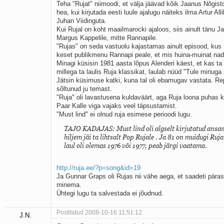
Teha "Rujat" niimoodi, et välja jäävad kõik Jaanus Nõgis
hea, kui kirjutada eesti luule ajalugu näiteks ilma Artur All
Juhan Viidinguta.
Kui Rujal on koht maailmarocki ajaloos, siis ainult tänu J
Margus Kappelile, mitte Rannapile.
"Rujas" on seda vastuolu kajastamas ainult episood, kus
keset publikmenu Rannapi peale, et mis huina-muinat na
Minagi küsisin 1981 aasta lõpus Alenderi käest, et kas t
millega ta laulis Ruja klassikat, laulab nüüd "Tule minug
Jätsin küsimuse katki, kuna tal oli ebamugav vastata. Re
sõltunud ju temast.
"Ruja" oli lavastusena kuldaväärt, aga Ruja loona puhas k
Paar Kalle viga vajaks veel täpsustamist.
"Must lind" ei olnud ruja esimese perioodi lugu.
TAJO KADAJAS: Must lind oli algselt kirjutatud ansam
hiljem jäi ta lihtsalt Pop Rujale . Ja 81 on muidugi Ruja
laul oli olemas 1976 või 1977, peab järgi vaatama.
http://ruja.ee/?p=song&id=19
Ja Gunnar Graps oli Rujas nii vähe aega, et saadeti päras
minema.
Ühtegi lugu ta salvestada ei jõudnud.
Postitatud 2008-10-16 11:51:12.
J.N.