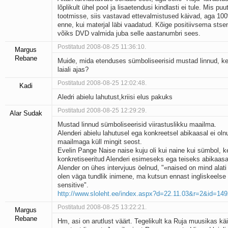
lõplikult ühel pool ja lisaetendusi kindlasti ei tule. Mis p
tootmisse, siis vastavad ettevalmistused käivad, aga 100
enne, kui materjal läbi vaadatud. Kõige positiivsema stse
võiks DVD valmida juba selle aastanumbri sees.
Postitatud 2008-08-25 11:36:10.
Margus
Rebane
Muide, mida etenduses sümboliseerisid mustad linnud, k
laiali ajas?
Postitatud 2008-08-25 12:02:48.
Kadi
Aledri abielu lahutust,kriisi elus pakuks
Postitatud 2008-08-25 12:29:29.
Alar Sudak
Mustad linnud sümboliseerisid viirastuslikku maailma.
Alenderi abielu lahutusel ega konkreetsel abikaasal ei olnu
maailmaga küll mingit seost.
Evelin Pange Naise naise kuju oli kui naine kui sümbol, k
konkretiseeritud Alenderi esimeseks ega teiseks abikaas
Alender on ühes intervjuus öelnud, "«naised on mind alat
olen väga tundlik inimene, ma kutsun ennast ingliskeelse
sensitive".
http://www.sloleht.ee/index.aspx?d=22.11.03&r=2&id=14
Postitatud 2008-08-25 13:22:21.
Margus
Rebane
Hm, asi on arutlust väärt. Tegelikult ka Ruja muusikas käi