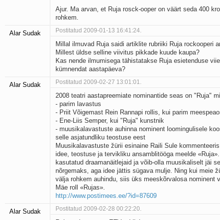
Ajur. Ma arvan, et Ruja rosck-ooper on väärt seda 400 kro
rohkem.
Postitatud 2009-01-13 16:41:24.
Alar Sudak
Millal ilmuvad Ruja saidi artiklite rubriiki Ruja rockooperi ar
Millest üldse selline viivitus pikkade kuude kaupa?
Kas nende ilmumisega tähistatakse Ruja esietenduse viie
kümnendat aastapäeva?
Postitatud 2009-02-27 13:01:01.
Alar Sudak
2008 teatri aastapreemiate nominantide seas on "Ruja" 
- parim lavastus
- Priit Võigemast Rein Rannapi rollis, kui parim meespea
- Ene-Liis Semper, kui "Ruja" kunstnik
- muusikalavastuste auhinna nominent loomingulisele koos
selle asjatundliku teostuse eest
Muusikalavastuste žürii esinaine Raili Sule kommenteeris
idee, teostuse ja tervikliku ansamblitööga meelde «Ruja».
kasutatud draamanäitlejaid ja võib-olla muusikaliselt jäi s
nõrgemaks, aga idee jättis sügava mulje. Ning kui meie ž
välja rohkem auhindu, siis üks mees­kõrvalosa nominent v
Mäe roll «Rujas».
http://www.postimees.ee/?id=87609
Postitatud 2009-02-28 00:22:20.
Alar Sudak