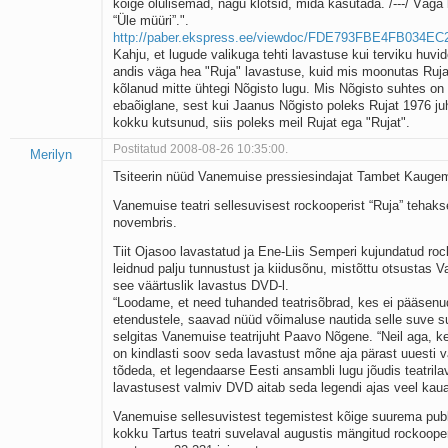
kõige olulisemad, nagu klotsid, mida kasutada. /---/ Väga k
“Üle müüri”.".
http://paber.ekspress.ee/viewdoc/FDE793FBE4FB034E
Kahju, et lugude valikuga tehti lavastuse kui terviku huvid
andis väga hea "Ruja" lavastuse, kuid mis moonutas Ruja 
kõlanud mitte ühtegi Nõgisto lugu. Mis Nõgisto suhtes on 
ebaõiglane, sest kui Jaanus Nõgisto poleks Rujat 1976 ju
kokku kutsunud, siis poleks meil Rujat ega "Rujat".
Postitatud 2008-08-26 10:35:00.
Merilyn
Tsiteerin nüüd Vanemuise pressiesindajat Tambet Kauge
Vanemuise teatri sellesuvisest rockooperist “Ruja” tehak
novembris.
Tiit Ojasoo lavastatud ja Ene-Liis Semperi kujundatud roc
leidnud palju tunnustust ja kiidusõnu, mistõttu otsustas 
see väärtuslik lavastus DVD-l.
“Loodame, et need tuhanded teatrisõbrad, kes ei pääsenu
etendustele, saavad nüüd võimaluse nautida selle suve 
selgitas Vanemuise teatrijuht Paavo Nõgene. “Neil aga, ke
on kindlasti soov seda lavastust mõne aja pärast uuesti
tõdeda, et legendaarse Eesti ansambli lugu jõudis teatrila
lavastusest valmiv DVD aitab seda legendi ajas veel kau
Vanemuise sellesuvistest tegemistest kõige suurema publ
kokku Tartus teatri suvelaval augustis mängitud rockooper