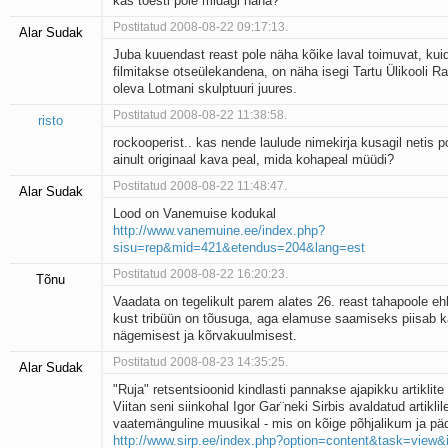
kas tõesti pole midagi näha?
Postitatud 2008-08-22 09:17:13.
Alar Sudak
Juba kuuendast reast pole näha kõike laval toimuvat, kui
filmitakse otseülekandena, on näha isegi Tartu Ülikooli 
oleva Lotmani skulptuuri juures.
Postitatud 2008-08-22 11:38:58.
risto
rockooperist.. kas nende laulude nimekirja kusagil netis p
ainult originaal kava peal, mida kohapeal müüdi?
Postitatud 2008-08-22 11:48:47.
Alar Sudak
Lood on Vanemuise kodukal
http://www.vanemuine.ee/index.php?
sisu=rep&mid=421&etendus=204&lang=est
Postitatud 2008-08-22 16:20:23.
Tõnu
Vaadata on tegelikult parem alates 26. reast tahapoole e
kust tribüün on tõusuga, aga elamuse saamiseks piisab k
nägemisest ja kõrvakuulmisest.
Postitatud 2008-08-23 14:35:25.
Alar Sudak
"Ruja" retsentsioonid kindlasti pannakse ajapikku artiklite r
Viitan seni siinkohal Igor Gar¨neki Sirbis avaldatud artiklil
vaatemänguline muusikal - mis on kõige põhjalikum ja p
http://www.sirp.ee/index.php?option=content&task=view