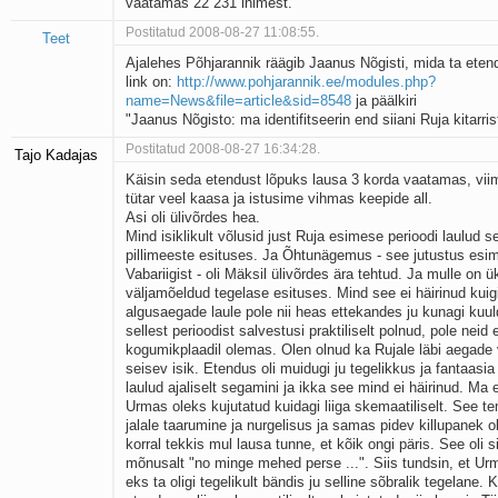
vaatamas 22 231 inimest.
Postitatud 2008-08-27 11:08:55.
Teet
Ajalehes Põhjarannik räägib Jaanus Nõgisti, mida ta ete
link on:
http://www.pohjarannik.ee/modules.php?
name=News&file=article&sid=8548
ja päälkiri
"Jaanus Nõgisto: ma identifitseerin end siiani Ruja kitarris
Postitatud 2008-08-27 16:34:28.
Tajo Kadajas
Käisin seda etendust lõpuks lausa 3 korda vaatamas, vii
tütar veel kaasa ja istusime vihmas keepide all.
Asi oli ülivõrdes hea.
Mind isiklikult võlusid just Ruja esimese perioodi laulud 
pillimeeste esituses. Ja Õhtunägemus - see jutustus esi
Vabariigist - oli Mäksil ülivõrdes ära tehtud. Ja mulle on ü
väljamõeldud tegelase esituses. Mind see ei häirinud kuig
algusaegade laule pole nii heas ettekandes ju kunagi ku
sellest perioodist salvestusi praktiliselt polnud, pole neid e
kogumikplaadil olemas. Olen olnud ka Rujale läbi aegade
seisev isik. Etendus oli muidugi ju tegelikkus ja fantaasia
laulud ajaliselt segamini ja ikka see mind ei häirinud. Ma e
Urmas oleks kujutatud kuidagi liiga skemaatiliselt. See t
jalale taarumine ja nurgelisus ja samas pidev killupanek ol
korral tekkis mul lausa tunne, et kõik ongi päris. See oli sii
mõnusalt "no minge mehed perse ...". Siis tundsin, et Urm
eks ta oligi tegelikult bändis ju selline sõbralik tegelane. 