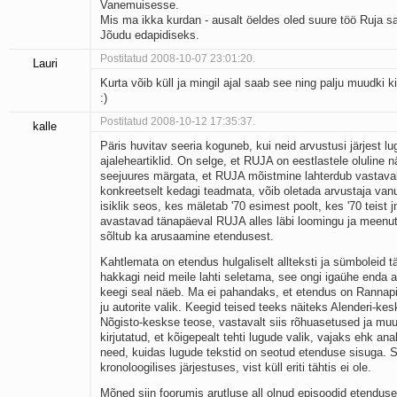
Vanemuisesse.
Mis ma ikka kurdan - ausalt öeldes oled suure töö Ruja sa
Jõudu edapidiseks.
Postitatud 2008-10-07 23:01:20.
Lauri
Kurta võib küll ja mingil ajal saab see ning palju muudki ki
:)
Postitatud 2008-10-12 17:35:37.
kalle
Päris huvitav seeria koguneb, kui neid arvustusi järjest lu
ajaleheartiklid. On selge, et RUJA on eestlastele oluline 
seejuures märgata, et RUJA mõistmine lahterdub vastavalt
konkreetselt kedagi teadmata, võib oletada arvustaja vanu
isiklik seos, kes mäletab '70 esimest poolt, kes '70 teist
avastavad tänapäeval RUJA alles läbi loomingu ja meenut
sõltub ka arusaamine etendusest.
Kahtlemata on etendus hulgaliselt allteksti ja sümboleid tä
hakkagi neid meile lahti seletama, see ongi igaühe enda
keegi seal näeb. Ma ei pahandaks, et etendus on Rannap
ju autorite valik. Keegid teised teeks näiteks Alenderi-k
Nõgisto-keskse teose, vastavalt siis rõhuasetused ja muu
kirjutatud, et kõigepealt tehti lugude valik, vajaks ehk ana
need, kuidas lugude tekstid on seotud etenduse sisuga. S
kronoloogilises järjestuses, vist küll eriti tähtis ei ole.
Mõned siin foorumis arutluse all olnud episoodid etendus