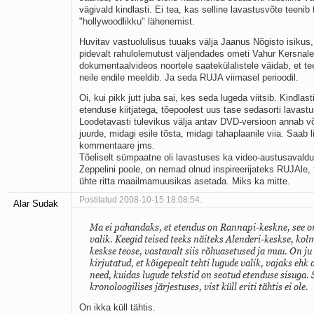
vägivald kindlasti. Ei tea, kas selline lavastusvõte teeni
"hollywoodlikku" lähenemist.
Huvitav vastuolulisus tuuaks välja Jaanus Nõgisto isikus
pidevalt rahulolemutust väljendades ometi Vahur Kersnal
dokumentaalvideos noortele saatekülalistele väidab, et t
neile endile meeldib. Ja seda RUJA viimasel perioodil.
Oi, kui pikk jutt juba sai, kes seda lugeda viitsib. Kindlas
etenduse kiitjatega, tõepoolest uus tase sedasorti lavastu
Loodetavasti tulevikus välja antav DVD-versioon annab v
juurde, midagi esile tõsta, midagi tahaplaanile viia. Saab 
kommentaare jms.
Tõeliselt sümpaatne oli lavastuses ka video-austusaval
Zeppelini poole, on nemad olnud inspireerijateks RUJAle,
ühte ritta maailmamuusikas asetada. Miks ka mitte.
Postitatud 2008-10-15 18:08:54.
Alar Sudak
Ma ei pahandaks, et etendus on Rannapi-keskne, see on
valik. Keegid teised teeks näiteks Alenderi-keskse, ko
keskse teose, vastavalt siis rõhuasetused ja muu. On ju
kirjutatud, et kõigepealt tehti lugude valik, vajaks ehk 
need, kuidas lugude tekstid on seotud etenduse sisuga. S
kronoloogilises järjestuses, vist küll eriti tähtis ei ole.
On ikka küll tähtis.