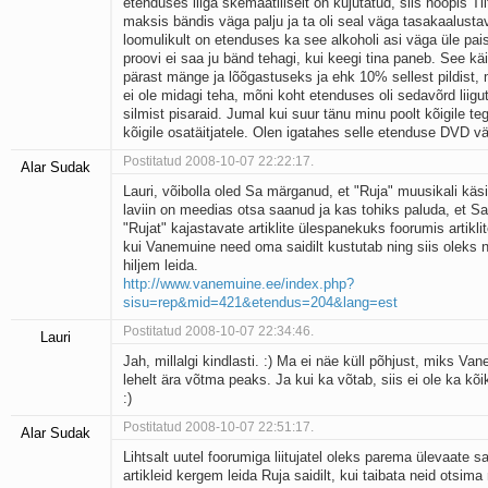
etenduses liiga skemaatiliselt on kujutatud, siis hoopis Tii
maksis bändis väga palju ja ta oli seal väga tasakaalusta
loomulikult on etenduses ka see alkoholi asi väga üle pai
proovi ei saa ju bänd tehagi, kui keegi tina paneb. See kä
pärast mänge ja lõõgastuseks ja ehk 10% sellest pildist, 
ei ole midagi teha, mõni koht etenduses oli sedavõrd liigut
silmist pisaraid. Jumal kui suur tänu minu poolt kõigile teg
kõigile osatäitjatele. Olen igatahes selle etenduse DVD vä
Postitatud 2008-10-07 22:22:17.
Alar Sudak
Lauri, võibolla oled Sa märganud, et "Ruja" muusikali käsit
laviin on meedias otsa saanud ja kas tohiks paluda, et Sa
"Rujat" kajastavate artiklite ülespanekuks foorumis artiklit
kui Vanemuine need oma saidilt kustutab ning siis oleks 
hiljem leida.
http://www.vanemuine.ee/index.php?
sisu=rep&mid=421&etendus=204&lang=est
Postitatud 2008-10-07 22:34:46.
Lauri
Jah, millalgi kindlasti. :) Ma ei näe küll põhjust, miks V
lehelt ära võtma peaks. Ja kui ka võtab, siis ei ole ka kõi
:)
Postitatud 2008-10-07 22:51:17.
Alar Sudak
Lihtsalt uutel foorumiga liitujatel oleks parema ülevaate 
artikleid kergem leida Ruja saidilt, kui taibata neid otsim