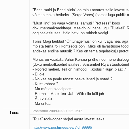
"Eesti muld ja Eesti süda" on minu arvates selle lavastus
võimsaimaks hetkeks. (Sergo Vares) (pärast lugu publik ap
"Must lind" on väga võimas, samuti "Protsess" koos
dokumentaalkaadritega. Meeldiv oli näha lugu "Tulekell" 
originaalesituses. Häid hetki on rohkelt veelgi.
Tõnis Mägi lauldud "Õhtunägemus" on küll väga hea, aga
mõista tema rolli kontseptsiooni. Miks oli lavastusse too
andekas endine muusik ? Kes on tema tegelaskuju protot
Mõnus on vaadata Vahur Kersna ja ühe noormehe dialoog
(dokumentaalkaadrid saatest "Ansambel Ruja stuudiotund
- Noored mehed, Teil on niimoodi ...kodus "Ruja" plaat ?
- Ei ole
- No kas sa peale tänast päeva lähed ja ostad ?
- Kust kohast ?
- Ma mõtlen-plaadipoest
- Ee ma... Ma ei tea. Jah. Võib olla küll jah.
- Ära valeta
- Ma ei tea
Postitatud 2009-03-27 23:13:37.
Laura
"Ruja" rock-ooper pärjati aasta lavastuseks.
http://www.postimees.ee/?id=99996