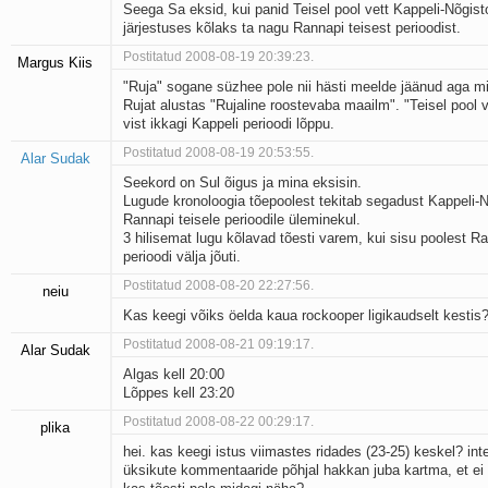
Seega Sa eksid, kui panid Teisel pool vett Kappeli-Nõgis
järjestuses kõlaks ta nagu Rannapi teisest perioodist.
Postitatud 2008-08-19 20:39:23.
Margus Kiis
"Ruja" sogane süzhee pole nii hästi meelde jäänud aga m
Rujat alustas "Rujaline roostevaba maailm". "Teisel pool v
vist ikkagi Kappeli perioodi lõppu.
Postitatud 2008-08-19 20:53:55.
Alar Sudak
Seekord on Sul õigus ja mina eksisin.
Lugude kronoloogia tõepoolest tekitab segadust Kappeli-N
Rannapi teisele perioodile üleminekul.
3 hilisemat lugu kõlavad tõesti varem, kui sisu poolest Ra
perioodi välja jõuti.
Postitatud 2008-08-20 22:27:56.
neiu
Kas keegi võiks öelda kaua rockooper ligikaudselt kestis
Postitatud 2008-08-21 09:19:17.
Alar Sudak
Algas kell 20:00
Lõppes kell 23:20
Postitatud 2008-08-22 00:29:17.
plika
hei. kas keegi istus viimastes ridades (23-25) keskel? inte
üksikute kommentaaride põhjal hakkan juba kartma, et ei 