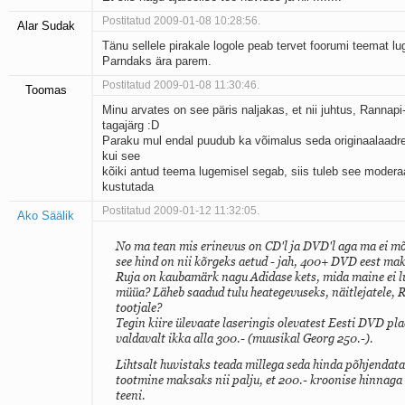
Postitatud 2009-01-08 10:28:56.
Alar Sudak
Tänu sellele pirakale logole peab tervet foorumi teemat lu
Parndaks ära parem.
Postitatud 2009-01-08 11:30:46.
Toomas
Minu arvates on see päris naljakas, et nii juhtus, Rannapi
tagajärg :D
Paraku mul endal puudub ka võimalus seda originaalaadres
kui see
kõiki antud teema lugemisel segab, siis tuleb see moderaa
kustutada
Postitatud 2009-01-12 11:32:05.
Ako Säälik
No ma tean mis erinevus on CD'l ja DVD'l aga ma ei m
see hind on nii kõrgeks aetud - jah, 400+ DVD eest mak
Ruja on kaubamärk nagu Adidase kets, mida maine ei 
müüa? Läheb saadud tulu heategevuseks, näitlejatele, R
tootjale?
Tegin kiire ülevaate laseringis olevatest Eesti DVD plaa
valdavalt ikka alla 300.- (muusikal Georg 250.-).
Lihtsalt huvistaks teada millega seda hinda põhjendata
tootmine maksaks nii palju, et 200.- kroonise hinnaga 
teeni.