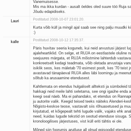
Vanemuisesse.
Mis ma ikka kurdan - ausalt öeldes oled suure töö Ruja sa
Jõudu edapidiseks.
Postitatud 2008-10-07 23:01:20.
Lauri
Kurta võib küll ja mingil ajal saab see ning palju muudki ki
:)
Postitatud 2008-10-12 17:35:37.
kalle
Päris huvitav seeria koguneb, kui neid arvustusi järjest lu
ajaleheartiklid. On selge, et RUJA on eestlastele oluline 
seejuures märgata, et RUJA mõistmine lahterdub vastavalt
konkreetselt kedagi teadmata, võib oletada arvustaja vanu
isiklik seos, kes mäletab '70 esimest poolt, kes '70 teist
avastavad tänapäeval RUJA alles läbi loomingu ja meenut
sõltub ka arusaamine etendusest.
Kahtlemata on etendus hulgaliselt allteksti ja sümboleid tä
hakkagi neid meile lahti seletama, see ongi igaühe enda
keegi seal näeb. Ma ei pahandaks, et etendus on Rannap
ju autorite valik. Keegid teised teeks näiteks Alenderi-k
Nõgisto-keskse teose, vastavalt siis rõhuasetused ja muu
kirjutatud, et kõigepealt tehti lugude valik, vajaks ehk ana
need, kuidas lugude tekstid on seotud etenduse sisuga. S
kronoloogilises järjestuses, vist küll eriti tähtis ei ole.
Mõned siin foorumis arutluse all olnud episoodid etendus