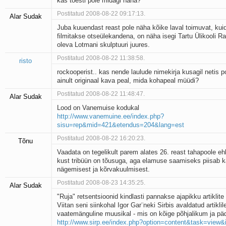
kas tõesti pole midagi näha?
Postitatud 2008-08-22 09:17:13.
Alar Sudak
Juba kuuendast reast pole näha kõike laval toimuvat, kui
filmitakse otseülekandena, on näha isegi Tartu Ülikooli 
oleva Lotmani skulptuuri juures.
Postitatud 2008-08-22 11:38:58.
risto
rockooperist.. kas nende laulude nimekirja kusagil netis p
ainult originaal kava peal, mida kohapeal müüdi?
Postitatud 2008-08-22 11:48:47.
Alar Sudak
Lood on Vanemuise kodukal
http://www.vanemuine.ee/index.php?
sisu=rep&mid=421&etendus=204&lang=est
Postitatud 2008-08-22 16:20:23.
Tõnu
Vaadata on tegelikult parem alates 26. reast tahapoole e
kust tribüün on tõusuga, aga elamuse saamiseks piisab k
nägemisest ja kõrvakuulmisest.
Postitatud 2008-08-23 14:35:25.
Alar Sudak
"Ruja" retsentsioonid kindlasti pannakse ajapikku artiklite r
Viitan seni siinkohal Igor Gar¨neki Sirbis avaldatud artiklil
vaatemänguline muusikal - mis on kõige põhjalikum ja p
http://www.sirp.ee/index.php?option=content&task=view