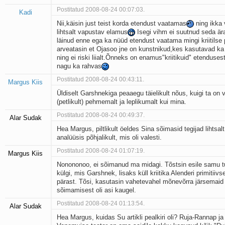
Postitatud 2008-08-24 00:07:03.
Kadi
Nii,käisin just teist korda etendust vaatamas
ning ikka 
lihtsalt vapustav elamus
Isegi vihm ei suutnud seda är
läinud enne ega ka nüüd etendust vaatama mingi kriitilse 
arveatasin et Ojasoo jne on kunstnikud,kes kasutavad ka
ning ei riski liialt.Õnneks on enamus"kriitikuid" etenduse
nagu ka rahvas
Postitatud 2008-08-24 00:43:11.
Margus Kiis
Üldiselt Garshnekiga peaaegu täielikult nõus, kuigi ta on 
(petlikult) pehmemalt ja leplikumalt kui mina.
Postitatud 2008-08-24 00:49:37.
Alar Sudak
Hea Margus, piltlikult öeldes Sina sõimasid tegijad lihtsal
analüüsis põhjalikult, mis oli valesti.
Postitatud 2008-08-24 01:07:19.
Margus Kiis
Nonononoo, ei sõimanud ma midagi. Tõstsin esile samu t
külgi, mis Garshnek, lisaks küll kriitika Alenderi primitiiv
pärast. Tõsi, kasutasin vahetevahel mõnevõrra järsemaid
sõimamisest oli asi kaugel.
Postitatud 2008-08-24 01:13:54.
Alar Sudak
Hea Margus, kuidas Su artikli pealkiri oli? Ruja-Rannap ja