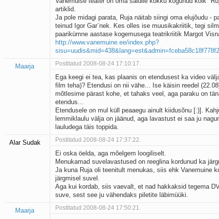
Vanemuise teater on oma saidile kokku kogunud kõik "Ruj
artiklid.
Ja pole midagi parata, Ruja näitab siingi oma elujõudu - p
teinud Igor Gar¨nek. Kes olles ise muusikakriitik, tegi silm
paarikümne aastase kogemusega teatrikriitik Margot Visna
http://www.vanemuine.ee/index.php?
sisu=uudis&mid=438&lang=est&admin=fceba58c18f778f2
Postitatud 2008-08-24 17:10:17.
Maarja
Ega keegi ei tea, kas plaanis on etendusest ka video välja
film teha)? Etendusi on nii vähe... Ise käisin reedel (22.0
mõtlesime pärast kohe, et tahaks veel, aga paraku on tä
etendus...
Etendusele on mul küll peaaegu ainult kiidusõnu [:)]. Kahj
lemmiklaulu välja on jäänud, aga lavastust ei saa ju nagun
lauludega täis toppida.
Postitatud 2008-08-24 17:37:22.
Alar Sudak
Ei oska öelda, aga mõelgem loogiliselt.
Menukamad suvelavastused on reeglina kordunud ka järgm
Ja kuna Ruja oli teenitult menukas, siis ehk Vanemuine k
järgmisel suvel.
Aga kui kordab, siis vaevalt, et nad hakkaksid tegema D
suve, sest see ju vähendaks piletite läbimüüki.
Postitatud 2008-08-24 17:50:21.
Maarja