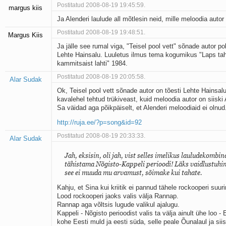
Postitatud 2008-08-19 19:45:59.
margus kiis
Ja Alenderi laulude all mõtlesin neid, mille meloodia autor
Postitatud 2008-08-19 19:48:51.
Margus Kiis
Ja jälle see rumal viga, "Teisel pool vett" sõnade autor po
Lehte Hainsalu. Luuletus ilmus tema kogumikus "Laps tah
kammitsaist lahti" 1984.
Postitatud 2008-08-19 20:05:58.
Alar Sudak
Ok, Teisel pool vett sõnade autor on tõesti Lehte Hainsalu
kavalehel tehtud trükiveast, kuid meloodia autor on siiski 
Sa väidad aga põikpäiselt, et Alenderi meloodiaid ei olnud
http://ruja.ee/?p=song&id=92
Postitatud 2008-08-19 20:33:33.
Alar Sudak
Jah, eksisin, oli jah, vist selles imelikus lauludekombin
tähistama Nõgisto-Kappeli perioodi! Läks vaidlustuhi
see ei muuda mu arvamust, sõimake kui tahate.
Kahju, et Sina kui kriitik ei pannud tähele rockooperi suu
Lood rockooperi jaoks valis välja Rannap.
Rannap aga võltsis lugude valikul ajalugu.
Kappeli - Nõgisto perioodist valis ta välja ainult ühe loo - E
kohe Eesti muld ja eesti süda, selle peale Õunalaul ja siis