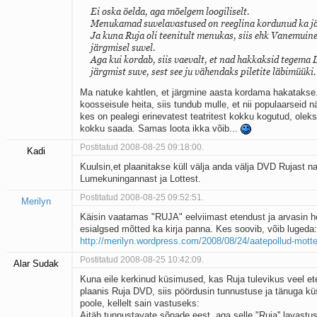
Ei oska öelda, aga mõelgem loogiliselt.
Menukamad suvelavastused on reeglina kordunud ka jä
Ja kuna Ruja oli teenitult menukas, siis ehk Vanemuin
järgmisel suvel.
Aga kui kordab, siis vaevalt, et nad hakkaksid tegema
järgmist suve, sest see ju vähendaks piletite läbimüüki.
Ma natuke kahtlen, et järgmine aasta kordama hakatakse.
koosseisule heita, siis tundub mulle, et nii populaarseid n
kes on pealegi erinevatest teatritest kokku kogutud, oleks
kokku saada. Samas loota ikka võib...
Postitatud 2008-08-25 09:18:00.
Kadi
Kuulsin,et plaanitakse küll välja anda välja DVD Rujast 
Lumekuningannast ja Lottest.
Postitatud 2008-08-25 09:52:51.
Merilyn
Käisin vaatamas "RUJA" eelviimast etendust ja arvasin 
esialgsed mõtted ka kirja panna. Kes soovib, võib lugeda:
http://merilyn.wordpress.com/2008/08/24/aatepollud-mott
Postitatud 2008-08-25 10:42:09.
Alar Sudak
Kuna eile kerkinud küsimused, kas Ruja tulevikus veel e
plaanis Ruja DVD, siis pöördusin tunnustuse ja tänuga küs
poole, kellelt sain vastuseks:
Aitäh tunnustavate sõnade eest, aga selle "Ruja'' lavast