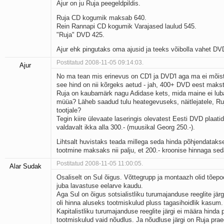
Ajur on ju Ruja peegeldpildis.
Ruja CD kogumik maksab 640.
Rein Rannapi CD kogumik Varajased laulud 545.
"Ruja" DVD 425.
Ajur ehk pingutaks oma ajusid ja teeks võibolla vahet DV
Postitatud 2008-11-05 09:14:03.
Ajur
No ma tean mis erinevus on CD'l ja DVD'l aga ma ei mõis
see hind on nii kõrgeks aetud - jah, 400+ DVD eest makst
Ruja on kaubamärk nagu Adidase kets, mida maine ei lu
müüa? Läheb saadud tulu heategevuseks, näitlejatele, Ruj
tootjale?
Tegin kiire ülevaate laseringis olevatest Eesti DVD plaatide
valdavalt ikka alla 300.- (muusikal Georg 250.-).
Lihtsalt huvistaks teada millega seda hinda põhjendatakse
tootmine maksaks nii palju, et 200.- kroonise hinnaga seda
Postitatud 2008-11-05 11:00:05.
Alar Sudak
Osaliselt on Sul õigus. Võttegrupp ja montaazh olid tõepo
juba lavastuse eelarve kaudu.
Aga Sul on õigus sotsialistliku turumajanduse reeglite järgi
oli hinna aluseks tootmiskulud pluss tagasihoidlik kasum.
Kapitalistliku turumajanduse reeglite järgi ei määra hinda p
tootmiskulud vaid nõudlus. Ja nõudluse järgi on Ruja prae