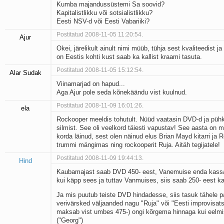
Kumba majandussüstemi Sa soovid?
Kapitalistlikku või sotsialistlikku?
Eesti NSV-d või Eesti Vabariiki?
Postitatud 2008-11-05 11:20:54.
Ajur
Okei, järelikult ainult nimi müüb, tühja sest kvaliteedist 
on Eestis kohti kust saab ka kallist kraami tasuta.
Postitatud 2008-11-05 15:12:54.
Alar Sudak
Viinamarjad on hapud...
Aga Ajur pole seda kõnekäändu vist kuulnud.
Postitatud 2008-11-09 16:01:26.
ela
Rockooper meeldis tohutult. Nüüd vaatasin DVD-d ja pühki
silmist. See oli veelkord täiesti vapustav! See aasta on 
korda läinud, sest olen näinud elus Brian Mayd kitarri ja R
trummi mängimas ning rockooperit Ruja. Aitäh tegijatele!
Postitatud 2008-11-09 19:44:13.
Hind
Kaubamajast saab DVD 450- eest, Vanemuise enda kassa
kui käpp sees ja tuttav Vanmuises, siis saab 250- eest ka
Ja mis puutub teiste DVD hindadesse, siis tasuk tähele pa
verivärsked väljaanded nagu "Ruja" või "Eesti improvisats
maksab vist umbes 475-) ongi kõrgema hinnaga kui eelm
("Georg")