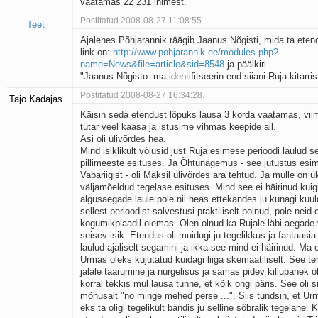
vaatamas 22 231 inimest.
Postitatud 2008-08-27 11:08:55.
Teet
Ajalehes Põhjarannik räägib Jaanus Nõgisti, mida ta ete
link on:
http://www.pohjarannik.ee/modules.php?
name=News&file=article&sid=8548
ja päälkiri
"Jaanus Nõgisto: ma identifitseerin end siiani Ruja kitarris
Postitatud 2008-08-27 16:34:28.
Tajo Kadajas
Käisin seda etendust lõpuks lausa 3 korda vaatamas, vii
tütar veel kaasa ja istusime vihmas keepide all.
Asi oli ülivõrdes hea.
Mind isiklikult võlusid just Ruja esimese perioodi laulud 
pillimeeste esituses. Ja Õhtunägemus - see jutustus esi
Vabariigist - oli Mäksil ülivõrdes ära tehtud. Ja mulle on ü
väljamõeldud tegelase esituses. Mind see ei häirinud kuig
algusaegade laule pole nii heas ettekandes ju kunagi ku
sellest perioodist salvestusi praktiliselt polnud, pole neid e
kogumikplaadil olemas. Olen olnud ka Rujale läbi aegade
seisev isik. Etendus oli muidugi ju tegelikkus ja fantaasia
laulud ajaliselt segamini ja ikka see mind ei häirinud. Ma e
Urmas oleks kujutatud kuidagi liiga skemaatiliselt. See t
jalale taarumine ja nurgelisus ja samas pidev killupanek ol
korral tekkis mul lausa tunne, et kõik ongi päris. See oli sii
mõnusalt "no minge mehed perse ...". Siis tundsin, et Urm
eks ta oligi tegelikult bändis ju selline sõbralik tegelane. 