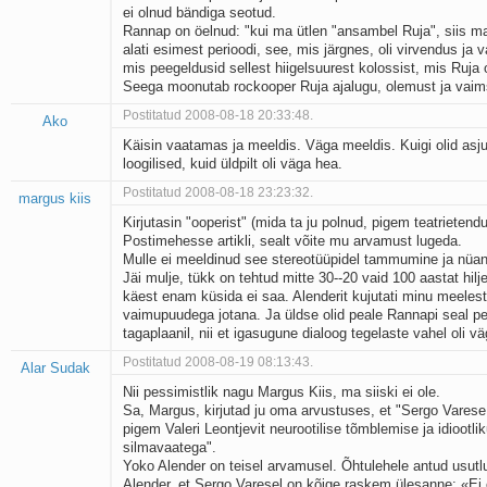
ei olnud bändiga seotud.
Kaks pihtimust
Rannap on öelnud: "kui ma ütlen "ansambel Ruja", siis ma
Ahtumine
alati esimest perioodi, see, mis järgnes, oli virvendus ja v
Braueri lint
mis peegeldusid sellest hiigelsuurest kolossist, mis Ruja 
Seega moonutab rockooper Ruja ajalugu, olemust ja vaim
Postitatud 2008-08-18 20:33:48.
Ako
Käisin vaatamas ja meeldis. Väga meeldis. Kuigi olid asju,
loogilised, kuid üldpilt oli väga hea.
Postitatud 2008-08-18 23:23:32.
margus kiis
Kirjutasin "ooperist" (mida ta ju polnud, pigem teatrietend
Postimehesse artikli, sealt võite mu arvamust lugeda.
Mulle ei meeldinud see stereotüüpidel tammumine ja nüan
Jäi mulje, tükk on tehtud mitte 30--20 vaid 100 aastat hilje
käest enam küsida ei saa. Alenderit kujutati minu meelest
vaimupuudega jotana. Ja üldse olid peale Rannapi seal p
tagaplaanil, nii et igasugune dialoog tegelaste vahel oli v
Postitatud 2008-08-19 08:13:43.
Alar Sudak
Nii pessimistlik nagu Margus Kiis, ma siiski ei ole.
Sa, Margus, kirjutad ju oma arvustuses, et "Sergo Vares
pigem Valeri Leontjevit neurootilise tõmblemise ja idiootlik
silmavaatega".
Yoko Alender on teisel arvamusel. Õhtulehele antud usutl
Alender, et Sergo Varesel on kõige raskem ülesanne: «Ei 