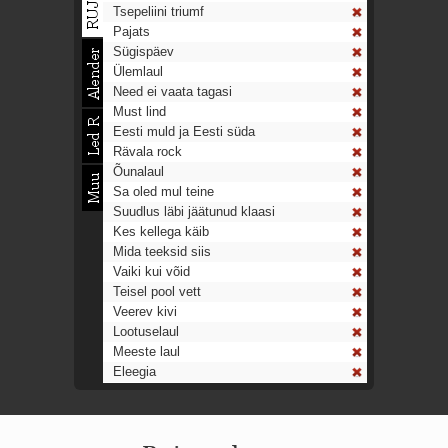
Tsepeliini triumf
Pajats
Sügispäev
Ülemlaul
Need ei vaata tagasi
Must lind
Eesti muld ja Eesti süda
Rävala rock
Õunalaul
Sa oled mul teine
Suudlus läbi jäätunud klaasi
Kes kellega käib
Mida teeksid siis
Vaiki kui võid
Teisel pool vett
Veerev kivi
Lootuselaul
Meeste laul
Eleegia
Tulekell
Ahtumine
Aeg on nagu rong