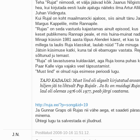
Teha "Rujat" niimoodi, et välja jäävad kõik Jaanus Nõgis
hea, kui kirjutada eesti luule ajalugu näiteks ilma Artur All
Juhan Viidinguta.
Kui Rujal on koht maailmarocki ajaloos, siis ainult tänu J
Margus Kappelile, mitte Rannapile.
"Rujas" on seda vastuolu kajastamas ainult episood, kus
keset publikmenu Rannapi peale, et mis huina-muinat na
Minagi küsisin 1981 aasta lõpus Alenderi käest, et kas t
millega ta laulis Ruja klassikat, laulab nüüd "Tule minug
Jätsin küsimuse katki, kuna tal oli ebamugav vastata. Re
sõltunud ju temast.
"Ruja" oli lavastusena kuldaväärt, aga Ruja loona puhas k
Paar Kalle viga vajaks veel täpsustamist.
"Must lind" ei olnud ruja esimese perioodi lugu.
TAJO KADAJAS: Must lind oli algselt kirjutatud ansam
hiljem jäi ta lihtsalt Pop Rujale . Ja 81 on muidugi Ruja
laul oli olemas 1976 või 1977, peab järgi vaatama.
http://ruja.ee/?p=song&id=19
Ja Gunnar Graps oli Rujas nii vähe aega, et saadeti päras
minema.
Ühtegi lugu ta salvestada ei jõudnud.
Postitatud 2008-10-16 11:51:12.
J.N.