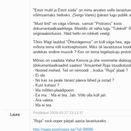
"Eesti muld ja Eesti süda" on minu arvates selle lavastus
võimsaimaks hetkeks. (Sergo Vares) (pärast lugu publik ap
"Must lind" on väga võimas, samuti "Protsess" koos
dokumentaalkaadritega. Meeldiv oli näha lugu "Tulekell" 
originaalesituses. Häid hetki on rohkelt veelgi.
Tõnis Mägi lauldud "Õhtunägemus" on küll väga hea, aga
mõista tema rolli kontseptsiooni. Miks oli lavastusse too
andekas endine muusik ? Kes on tema tegelaskuju protot
Mõnus on vaadata Vahur Kersna ja ühe noormehe dialoog
(dokumentaalkaadrid saatest "Ansambel Ruja stuudiotund
- Noored mehed, Teil on niimoodi ...kodus "Ruja" plaat ?
- Ei ole
- No kas sa peale tänast päeva lähed ja ostad ?
- Kust kohast ?
- Ma mõtlen-plaadipoest
- Ee ma... Ma ei tea. Jah. Võib olla küll jah.
- Ära valeta
- Ma ei tea
Postitatud 2009-03-27 23:13:37.
Laura
"Ruja" rock-ooper pärjati aasta lavastuseks.
http://www.postimees.ee/?id=99996