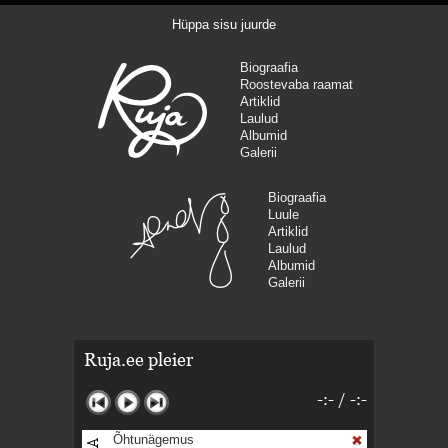
Hüppa sisu juurde
Biograafia
Roostevaba raamat
Artiklid
Laulud
Albumid
Galerii
Biograafia
Luule
Artiklid
Laulud
Albumid
Galerii
Ruja.ee pleier
-:-
/
-:-
Õhtunägemus