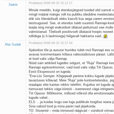
Postitatud 2008-08-25 16:12:37.
Jaana
Minule meeldis, kuigi etendusjärgsed tunded olid samuti 
mingil määral mängis rolli ka publiku üleüldine meelestatu
ehk siis tõenäoliselt oleks kasvõi kuu aega varem emotsio
teistsugused. See, et etendus tuleb suuresti Rannapi-keskn
teada ning mingit erakordset üllatust-pettumust see mulle is
valmistanud. Tõeliselt positiivselt üllatasid hoopis noored
rollidega (s.h.laulmisega) hiilgavalt hakkama said.
Postitatud 2008-08-25 16:37:34.
Alar Sudak
Ajaloolise tõe ja aususe huvides tuleb mul Rannapi ees 
avavas kommentaaris kõlava valesüüdistuse pärast. Lähtu
et lood valis välja Rannap.
Nüüd sain artikleid lugedes selgust, et "Ruja" Rannapi kes
Rannapi egotsentrismist, vaid lood valis välja Tiit Ojasoo.
Eesti Ekspressist on lugeda:
"Ene-Liis Semper: Kõigepealt panime kokku lugude järjek
lavastuses kõlavad. Meie “Ruja” pole kontsertetendus, p
reaalajas ette kantav rokkiv telefilm. Kujutlus eri lugude a
toimuvast tekkis väga kiiresti - iseenesest väga intrigeer
Tiit Ojasoo: Mõtlesime, millised võiksid olla emotsionaals
lugude vahel...
ELS: ...ja kuidas kogu see lugu publikule loogilise reana j
Sina valisid lood ja mina panin nad järjekorda.
TO: Stseenid – mida inimesed räägivad – sündisid viimas