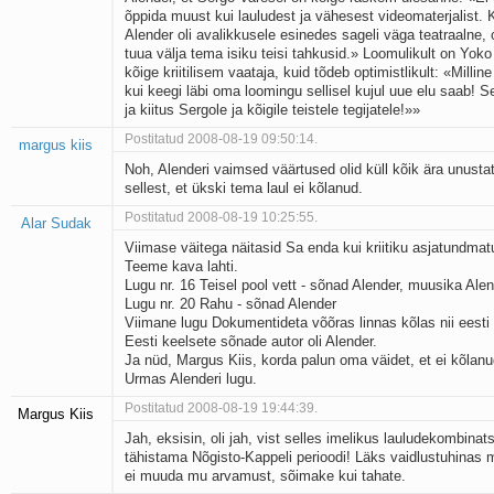
õppida muust kui lauludest ja vähesest videomaterjalist
Alender oli avalikkusele esinedes sageli väga teatraalne, 
tuua välja tema isiku teisi tahkusid.» Loomulikult on Yok
kõige kriitilisem vaataja, kuid tõdeb optimistlikult: «Millin
kui keegi läbi oma loomingu sellisel kujul uue elu saab! Se
ja kiitus Sergole ja kõigile teistele tegijatele!»»
Postitatud 2008-08-19 09:50:14.
margus kiis
Noh, Alenderi vaimsed väärtused olid küll kõik ära unusta
sellest, et ükski tema laul ei kõlanud.
Postitatud 2008-08-19 10:25:55.
Alar Sudak
Viimase väitega näitasid Sa enda kui kriitiku asjatundmat
Teeme kava lahti.
Lugu nr. 16 Teisel pool vett - sõnad Alender, muusika Ale
Lugu nr. 20 Rahu - sõnad Alender
Viimane lugu Dokumentideta võõras linnas kõlas nii eesti
Eesti keelsete sõnade autor oli Alender.
Ja nüd, Margus Kiis, korda palun oma väidet, et ei kõlanu
Urmas Alenderi lugu.
Postitatud 2008-08-19 19:44:39.
Margus Kiis
Jah, eksisin, oli jah, vist selles imelikus lauludekombinats
tähistama Nõgisto-Kappeli perioodi! Läks vaidlustuhinas 
ei muuda mu arvamust, sõimake kui tahate.