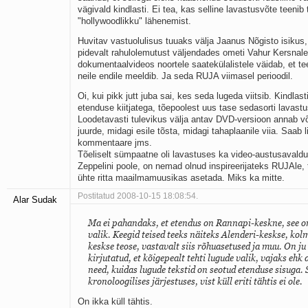
vägivald kindlasti. Ei tea, kas selline lavastusvõte teeni
"hollywoodlikku" lähenemist.
Huvitav vastuolulisus tuuaks välja Jaanus Nõgisto isikus
pidevalt rahulolemutust väljendades ometi Vahur Kersnal
dokumentaalvideos noortele saatekülalistele väidab, et t
neile endile meeldib. Ja seda RUJA viimasel perioodil.
Oi, kui pikk jutt juba sai, kes seda lugeda viitsib. Kindlas
etenduse kiitjatega, tõepoolest uus tase sedasorti lavastu
Loodetavasti tulevikus välja antav DVD-versioon annab v
juurde, midagi esile tõsta, midagi tahaplaanile viia. Saab 
kommentaare jms.
Tõeliselt sümpaatne oli lavastuses ka video-austusaval
Zeppelini poole, on nemad olnud inspireerijateks RUJAle,
ühte ritta maailmamuusikas asetada. Miks ka mitte.
Postitatud 2008-10-15 18:08:54.
Alar Sudak
Ma ei pahandaks, et etendus on Rannapi-keskne, see on
valik. Keegid teised teeks näiteks Alenderi-keskse, ko
keskse teose, vastavalt siis rõhuasetused ja muu. On ju
kirjutatud, et kõigepealt tehti lugude valik, vajaks ehk 
need, kuidas lugude tekstid on seotud etenduse sisuga. S
kronoloogilises järjestuses, vist küll eriti tähtis ei ole.
On ikka küll tähtis.