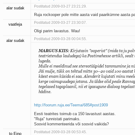
Postitatud 2009-03-27 23:21:29.
alar sudak
Ruja rockooper pole mitte aasta vaid paarikümne aasta pa
Postitatud 2009-03-27 23:30:07.
vaatleja
Oligi parim lavastus. Wau!
Postitatud 2009-03-28 00:04:55.
alar sudak
MARGUS KIIS:
Kirjutasin "ooperist" (mida ta ju po
teatrietendus lauludega) ka Postimehesse artikli, seal
lugeda.
Mulle ei meeldinud see stereotüüpidel tammumine ja n
Jäi mulje, tükk on tehtud mitte 30--20 vaid 100 aastat h
käest enam küsida ei saa. Alenderit kujutati minu meel
kerge vaimupuudega jotana. Ja üldse olid peale Rannap
tegelased tagaplaanil, nii et igasugune dialoog tegelast
hädine.
http://foorum.ruja.ee/Teema/685#post1909
Eesti teatrites toimub ca 150 lavastust aastas.
"Ruja" tunnistati parimaks.
Soovid kommenteerida või soovid vaikida?
Postitatud 2009-03-28 00:53:45.
to Eino