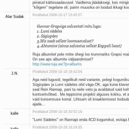
piiratud kättesaadavusel. Vaidlema jäädaksegi, kes mingi
"kõigem" tegelane oli, parim muusika on loodud ikkagi ko
Postitatud 2008-10-17 15:45:57.
Alar Sudak
Gunnar Grapsiga salvestati mitu lugu:
1. Lumi sädeles
2. Sügispäev
3.Mis saab sellest loomusevalust?
4. Ahtumine (ainus salvestus sellest Kappeli loost)
Ruja albumitel pole mitte ühegi loo trummariks Grapsi mai
On see aps albumite väljaandmisel?
http://www.ruja.ee/?p=albums
Postitatud 2008-10-18 18:42:04.
J.N.
Aga neid lugusid, tegelikult neid variante, polegi kogumiku
Sügispäev ja Lumi sädeles olid väga OK, aga kuna klaver
seal Rein Rannap, pani ta neile veto ja avaldatud said ke
kontsertvõtted.. Me leppisime projekti alguses kokku, et 
vaid konsensuse korral. Lihtsam oli kraaklemisest loobuda,
ajada...
Postitatud 2008-10-18 20:52:18.
kalle
"Lumi Sädeles" on Rannapi enda 4CD kogumikul, esitaja
Postitatud 2008-10-28 16:24:35.
kalle