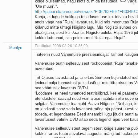
kõige olulisemad, nagu klotsid, mida kasutada. /---/ Väga k
“Üle müüri”.".
http://paber.ekspress.ee/viewdoc/FDE793FBE4FB034E
Kahju, et lugude valikuga tehti lavastuse kui terviku huvid
andis väga hea "Ruja" lavastuse, kuid mis moonutas Ruja 
kõlanud mitte ühtegi Nõgisto lugu. Mis Nõgisto suhtes on 
ebaõiglane, sest kui Jaanus Nõgisto poleks Rujat 1976 ju
kokku kutsunud, siis poleks meil Rujat ega "Rujat".
Postitatud 2008-08-26 10:35:00.
Merilyn
Tsiteerin nüüd Vanemuise pressiesindajat Tambet Kauge
Vanemuise teatri sellesuvisest rockooperist “Ruja” tehak
novembris.
Tiit Ojasoo lavastatud ja Ene-Liis Semperi kujundatud roc
leidnud palju tunnustust ja kiidusõnu, mistõttu otsustas 
see väärtuslik lavastus DVD-l.
“Loodame, et need tuhanded teatrisõbrad, kes ei pääsenu
etendustele, saavad nüüd võimaluse nautida selle suve 
selgitas Vanemuise teatrijuht Paavo Nõgene. “Neil aga, ke
on kindlasti soov seda lavastust mõne aja pärast uuesti
tõdeda, et legendaarse Eesti ansambli lugu jõudis teatrila
lavastusest valmiv DVD aitab seda legendi ajas veel kau
Vanemuise sellesuvistest tegemistest kõige suurema publ
kokku Tartus teatri suvelaval augustis mängitud rockooper