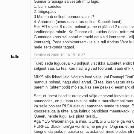
Gunnar Grapsiga salvestati mitu lugu:
1. Lumi sädeles
2. Sügispäev
3.Mis saab sellest loomusevalust?
4. Ahtumine (ainus salvestus sellest Kappeli loost)
Siis ER-s veel 8 realist polnud ja me ei jäänud 2 realise s
kvaliteediga rahule. Ka Gunnar oli , kuidas öelda, mitte eri
Gunnariga koos sai antud mitmeid edukaid kontserte - Vilja
kontserti), Peda soolokontsert - ja siis tuli Andrus Vaht k
meie seltskonda tagasi.
Postitatud 2008-10-16 15:16:37.
kalle
Tuleb seda lugudevaliku põhjust vist ikka autoritelt endil
selgust saa. Ei tea, kas nad jälgivad foorumit, saab ehk 
MIKS siis ikkagi jäid Nõgisto lood välja, kui Rannapi "kuri
mängus polnud, nagu algul arvati. Ei tea, kas vastus aita
paremini (ühtemoodi) mõista, kas see peakski eesmärk o
See, et ühest bandist arenevad välja erinevad loovisiksuse
suundades, on ju üsna tavaline nähtus muusikamaailmas.
ka selle poolest RUJA ajalugu sarnaneb nende teistega. 
koosseisuga ja ühte jalga käinud bändidest meenuvadki v
Queen, nende lugu läks pisut teisiti...
Aga YES Wakemaniga ja ilma, GENESIS Gabrieliga või Co
PURPLE Blackmore'ga või ilma jne jne jne. Ongi nii, et mi
keegi enda jaoks muusika on avastanud, meie oludes oli 