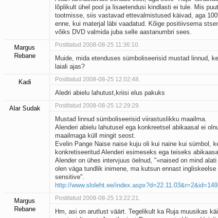
lõplikult ühel pool ja lisaetendusi kindlasti ei tule. Mis p
tootmisse, siis vastavad ettevalmistused käivad, aga 100
enne, kui materjal läbi vaadatud. Kõige positiivsema stse
võiks DVD valmida juba selle aastanumbri sees.
Postitatud 2008-08-25 11:36:10.
Margus
Rebane
Muide, mida etenduses sümboliseerisid mustad linnud, k
laiali ajas?
Postitatud 2008-08-25 12:02:48.
Kadi
Aledri abielu lahutust,kriisi elus pakuks
Postitatud 2008-08-25 12:29:29.
Alar Sudak
Mustad linnud sümboliseerisid viirastuslikku maailma.
Alenderi abielu lahutusel ega konkreetsel abikaasal ei olnu
maailmaga küll mingit seost.
Evelin Pange Naise naise kuju oli kui naine kui sümbol, k
konkretiseeritud Alenderi esimeseks ega teiseks abikaas
Alender on ühes intervjuus öelnud, "«naised on mind alat
olen väga tundlik inimene, ma kutsun ennast ingliskeelse
sensitive".
http://www.sloleht.ee/index.aspx?d=22.11.03&r=2&id=14
Postitatud 2008-08-25 13:22:21.
Margus
Rebane
Hm, asi on arutlust väärt. Tegelikult ka Ruja muusikas käi