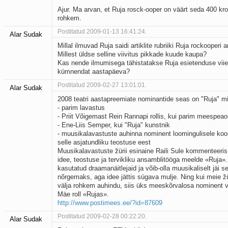
Ajur. Ma arvan, et Ruja rosck-ooper on väärt seda 400 kro
rohkem.
Postitatud 2009-01-13 16:41:24.
Alar Sudak
Millal ilmuvad Ruja saidi artiklite rubriiki Ruja rockooperi ar
Millest üldse selline viivitus pikkade kuude kaupa?
Kas nende ilmumisega tähistatakse Ruja esietenduse viie
kümnendat aastapäeva?
Postitatud 2009-02-27 13:01:01.
Alar Sudak
2008 teatri aastapreemiate nominantide seas on "Ruja" 
- parim lavastus
- Priit Võigemast Rein Rannapi rollis, kui parim meespea
- Ene-Liis Semper, kui "Ruja" kunstnik
- muusikalavastuste auhinna nominent loomingulisele koos
selle asjatundliku teostuse eest
Muusikalavastuste žürii esinaine Raili Sule kommenteeris
idee, teostuse ja tervikliku ansamblitööga meelde «Ruja».
kasutatud draamanäitlejaid ja võib-olla muusikaliselt jäi s
nõrgemaks, aga idee jättis sügava mulje. Ning kui meie ž
välja rohkem auhindu, siis üks mees­kõrvalosa nominent v
Mäe roll «Rujas».
http://www.postimees.ee/?id=87609
Postitatud 2009-02-28 00:22:20.
Alar Sudak