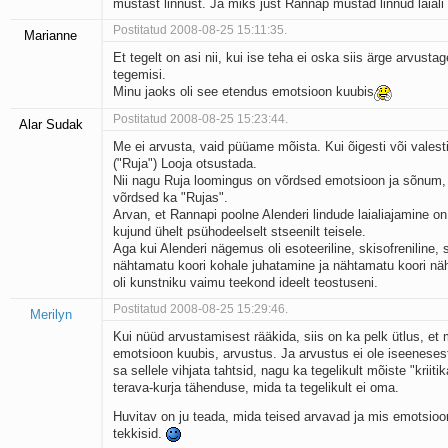
mustast linnust. Ja miks just Rannap mustad linnud laiali
Postitatud 2008-08-25 15:11:35.
Marianne
Et tegelt on asi nii, kui ise teha ei oska siis ärge arvustag
tegemisi.
Minu jaoks oli see etendus emotsioon kuubis
Postitatud 2008-08-25 15:23:44.
Alar Sudak
Me ei arvusta, vaid püüame mõista. Kui õigesti või valest
("Ruja") Looja otsustada.
Nii nagu Ruja loomingus on võrdsed emotsioon ja sõnum,
võrdsed ka "Rujas".
Arvan, et Rannapi poolne Alenderi lindude laialiajamine o
kujund ühelt psühodeelselt stseenilt teisele.
Aga kui Alenderi nägemus oli esoteeriline, skisofreniline, 
nähtamatu koori kohale juhatamine ja nähtamatu koori n
oli kunstniku vaimu teekond ideelt teostuseni.
Postitatud 2008-08-25 15:29:46.
Merilyn
Kui nüüd arvustamisest rääkida, siis on ka pelk ütlus, et m
emotsioon kuubis, arvustus. Ja arvustus ei ole iseenesest
sa sellele vihjata tahtsid, nagu ka tegelikult mõiste "kriit
terava-kurja tähenduse, mida ta tegelikult ei oma.
Huvitav on ju teada, mida teised arvavad ja mis emotsioo
tekkisid.