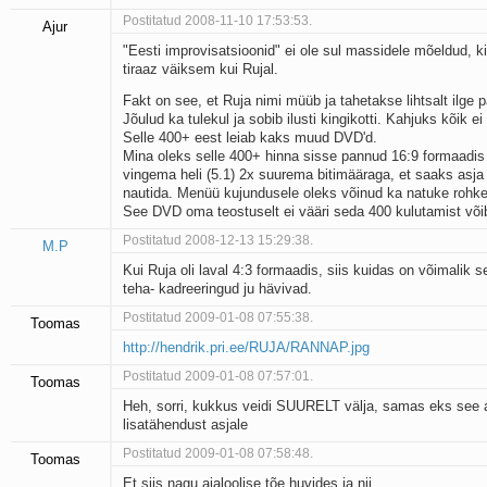
Postitatud 2008-11-10 17:53:53.
Ajur
"Eesti improvisatsioonid" ei ole sul massidele mõeldud, ki
tiraaz väiksem kui Rujal.
Fakt on see, et Ruja nimi müüb ja tahetakse lihtsalt ilge 
Jõulud ka tulekul ja sobib ilusti kingikotti. Kahjuks kõik ei 
Selle 400+ eest leiab kaks muud DVD'd.
Mina oleks selle 400+ hinna sisse pannud 16:9 formaadis 
vingema heli (5.1) 2x suurema bitimääraga, et saaks asja i
nautida. Menüü kujundusele oleks võinud ka natuke rohk
See DVD oma teostuselt ei vääri seda 400 kulutamist võib
Postitatud 2008-12-13 15:29:38.
M.P
Kui Ruja oli laval 4:3 formaadis, siis kuidas on võimalik s
teha- kadreeringud ju hävivad.
Postitatud 2009-01-08 07:55:38.
Toomas
http://hendrik.pri.ee/RUJA/RANNAP.jpg
Postitatud 2009-01-08 07:57:01.
Toomas
Heh, sorri, kukkus veidi SUURELT välja, samas eks see
lisatähendust asjale
Postitatud 2009-01-08 07:58:48.
Toomas
Et siis nagu ajaloolise tõe huvides ja nii ........