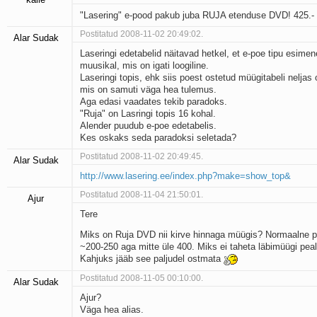
"Lasering" e-pood pakub juba RUJA etenduse DVD! 425.-
Postitatud 2008-11-02 20:49:02.
Alar Sudak
Laseringi edetabelid näitavad hetkel, et e-poe tipu esimen
muusikal, mis on igati loogiline.
Laseringi topis, ehk siis poest ostetud müügitabeli neljas
mis on samuti väga hea tulemus.
Aga edasi vaadates tekib paradoks.
"Ruja" on Lasringi topis 16 kohal.
Alender puudub e-poe edetabelis.
Kes oskaks seda paradoksi seletada?
Postitatud 2008-11-02 20:49:45.
Alar Sudak
http://www.lasering.ee/index.php?make=show_top&
Postitatud 2008-11-04 21:50:01.
Ajur
Tere
Miks on Ruja DVD nii kirve hinnaga müügis? Normaalne 
~200-250 aga mitte üle 400. Miks ei taheta läbimüügi peal
Kahjuks jääb see paljudel ostmata
Postitatud 2008-11-05 00:10:00.
Alar Sudak
Ajur?
Väga hea alias.