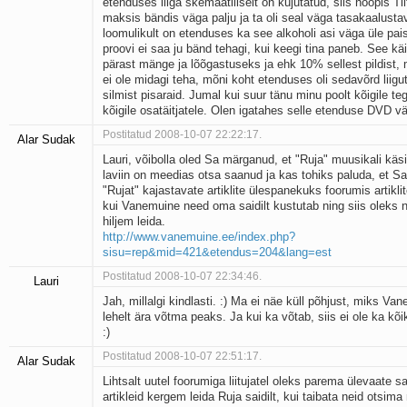
etenduses liiga skemaatiliselt on kujutatud, siis hoopis Tii
maksis bändis väga palju ja ta oli seal väga tasakaalusta
loomulikult on etenduses ka see alkoholi asi väga üle pai
proovi ei saa ju bänd tehagi, kui keegi tina paneb. See kä
pärast mänge ja lõõgastuseks ja ehk 10% sellest pildist, 
ei ole midagi teha, mõni koht etenduses oli sedavõrd liigut
silmist pisaraid. Jumal kui suur tänu minu poolt kõigile teg
kõigile osatäitjatele. Olen igatahes selle etenduse DVD vä
Postitatud 2008-10-07 22:22:17.
Alar Sudak
Lauri, võibolla oled Sa märganud, et "Ruja" muusikali käsit
laviin on meedias otsa saanud ja kas tohiks paluda, et Sa
"Rujat" kajastavate artiklite ülespanekuks foorumis artiklit
kui Vanemuine need oma saidilt kustutab ning siis oleks 
hiljem leida.
http://www.vanemuine.ee/index.php?
sisu=rep&mid=421&etendus=204&lang=est
Postitatud 2008-10-07 22:34:46.
Lauri
Jah, millalgi kindlasti. :) Ma ei näe küll põhjust, miks V
lehelt ära võtma peaks. Ja kui ka võtab, siis ei ole ka kõi
:)
Postitatud 2008-10-07 22:51:17.
Alar Sudak
Lihtsalt uutel foorumiga liitujatel oleks parema ülevaate 
artikleid kergem leida Ruja saidilt, kui taibata neid otsim