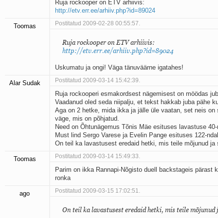
Ruja rockooper on ETV arhiivis:
http://etv.err.ee/arhiiv.php?id=89024
Postitatud 2009-02-28 00:55:57.
Toomas
Ruja rockooper on ETV arhiivis:
http://etv.err.ee/arhiiv.php?id=89024
Uskumatu ja ongi! Väga tänuväärne igatahes!
Postitatud 2009-03-14 15:42:39.
Alar Sudak
Ruja rockooperi esmakordsest nägemisest on möödas jub
Vaadanud oled seda niipalju, et tekst hakkab juba pähe k
Aga on 2 hetke, mida ikka ja jälle üle vaatan, set neis on s
väge, mis on põhjatud.
Need on Õhtunägemus Tõnis Mäe esituses lavastuse 40-nd
Must lind Sergo Varese ja Evelin Pange esituses 122-ndal 
On teil ka lavastusest eredaid hetki, mis teile mõjunud ja
Postitatud 2009-03-14 15:49:33.
Toomas
Parim on ikka Rannapi-Nõgisto duell backstageis pärast
ronka
Postitatud 2009-03-15 17:02:51.
ago
On teil ka lavastusest eredaid hetki, mis teile mõjunud 