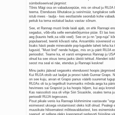
sümboliseerivad järgmist:
Tõnis Mägi osa on vabadusepüüe, mis on olnud ju RUJA l
teema. Etenduses lõhutakse ju sein/müür, tungitakse selle
istub mees - laulja - kes eestlastele seondub kohe vabad
peitub ka tema esitatud laulus vastav sõnum.
See, et Rannap musti linde laiali ajab, on ehk Rannapi e
segadus, võib-olla selle eemaletõrjumise püüe. Et las kes
aeg (kaunis hetk,sa viibi veel). See on ju nn "pop-ruja" kõr
populaarsed, teeniti kõvasti raha. Ansamblis süvenesid va
lisaks hästi peale minevatele pop-lugudele taheti teha ka
lugusid, "Must lind" nende hulgas, mis on ju pärit RUJA 
perioodist. Teame ka, et varsti emigreerus Rannap ju USA-
olnud ka see otsus tema jaoks üleöö tehtud. Alenderi isik
seost ma seal ei näe, etendus ju Rannapi keskne!
Minu jaoks jäävad segaseks etendusest hoopis järgmised
Kui RUJA otsib uut lauljat ja proovi tuleb Gunnar Graps. 
on see kuju, arvan et Grapsi panus väärib suuremat lugup
RUJAs oli ta ju tegelikult trummariks mõnda aega ka päris
hevimees sai Grapsist ju ka hoopis hiljem, kui asju kronol
Kas naissolisti osa oli vihje Siiri Sisaskile, osales tema j
perioodil RUJA tegevuses.
Pisut pikale venis ka Rannapi klohmimine vastavate "orga
esimesest uksega virutamisest oleks küll olnud. Pealegi 
muusikute hilisematest mõtteavaldustest, kes esinemiskee
saanud, et sellega oleks kaasnenud sedasorti füüsiline v