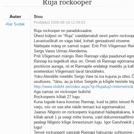
Ruja rockooper
Mu isamaa on minu arm
Ma mustas öös näen...
Laul surnud linnust
Autor
Sisu
Aeg
Postitatud 2008-08-18 12:09:53.
Alar Sudak
Oota mind
Ruja rockooper on paradoksaalne.
Ih-ih-hii ja ah-ah-haa
Ühest küljest on "Ruja" vaieldamatult eesti parim rockoop
Päikeselapsed
Lavastuslikult on väga häid, kohati geniaalseid stseene.
Laul võimalusest
Näitlejate mäng on samuti super. Eriti Priit Võigemast Rein
Luigelaul
Sergo Vares Urmas Alenderina.
Nii vaikseks kõik on jäänud
Priit Võigemast mängis Rein Rannapi välja paadunud ego
Mis saab sellest loomusevalust
Rannap ka tegelikult elus on. Ometi oli Rannapi egomaniak
positiivse auraga, nii et Rannapile endalegi meeldis ja kall
Ei mullast
esietendust Võigemasti laval tänutäheks.
Avanemine
Yoko Alendrile meeldis Sergo Vare ta isa kujuna ja ütles 
Üleminek
usutluses, "tänu, au ja kiitus Sergole ja kõigile teistele teg
Laul teost
http://www.sloleht.ee/index.aspx?q=Ruja&q2=Internetis
Põhi, lõuna, ida, lääs
Aga samas on rockooper bullshit.
Elupõline kaja
Rockooperis kõlab 27 lugu.
Kuna lugude kava koostas Rannap, kuid ta jättis teised Ru
Omaette
varju, siis on see ehe näide temast kui egomaniakist.
Perekondlik
Jaanus Nõgisto on rockooperis kujutatud hädapätakana, k
Kassimäng
kõlab ainult 1 ja seegi mitte livena, vaid dokumentaalfilmi
Läänemere lained
pealegi Nõgisto kõige õnnestunum lugu. Igor Garshnekilt p
Üle müüri
lugu!
Tervet rockooperit varjutab Rannapi halvustav suhtumine 
Valgusemaastikud