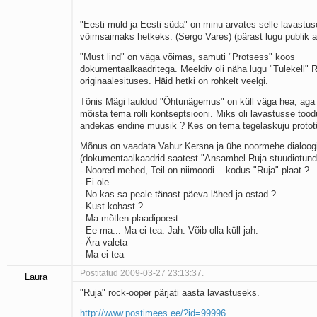
"Eesti muld ja Eesti süda" on minu arvates selle lavastus
võimsaimaks hetkeks. (Sergo Vares) (pärast lugu publik ap
"Must lind" on väga võimas, samuti "Protsess" koos
dokumentaalkaadritega. Meeldiv oli näha lugu "Tulekell" 
originaalesituses. Häid hetki on rohkelt veelgi.
Tõnis Mägi lauldud "Õhtunägemus" on küll väga hea, aga
mõista tema rolli kontseptsiooni. Miks oli lavastusse too
andekas endine muusik ? Kes on tema tegelaskuju protot
Mõnus on vaadata Vahur Kersna ja ühe noormehe dialoog
(dokumentaalkaadrid saatest "Ansambel Ruja stuudiotund
- Noored mehed, Teil on niimoodi ...kodus "Ruja" plaat ?
- Ei ole
- No kas sa peale tänast päeva lähed ja ostad ?
- Kust kohast ?
- Ma mõtlen-plaadipoest
- Ee ma... Ma ei tea. Jah. Võib olla küll jah.
- Ära valeta
- Ma ei tea
Postitatud 2009-03-27 23:13:37.
Laura
"Ruja" rock-ooper pärjati aasta lavastuseks.
http://www.postimees.ee/?id=99996