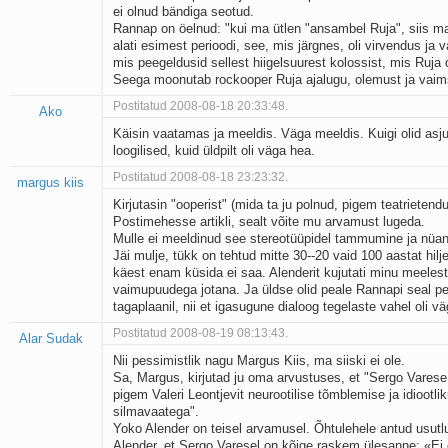
ei olnud bändiga seotud.
Kaks pihtimust
Rannap on öelnud: "kui ma ütlen "ansambel Ruja", siis ma
Ahtumine
alati esimest perioodi, see, mis järgnes, oli virvendus ja v
Braueri lint
mis peegeldusid sellest hiigelsuurest kolossist, mis Ruja 
Seega moonutab rockooper Ruja ajalugu, olemust ja vaim
Postitatud 2008-08-18 20:33:48.
Ako
Käisin vaatamas ja meeldis. Väga meeldis. Kuigi olid asju,
loogilised, kuid üldpilt oli väga hea.
Postitatud 2008-08-18 23:23:32.
margus kiis
Kirjutasin "ooperist" (mida ta ju polnud, pigem teatrietend
Postimehesse artikli, sealt võite mu arvamust lugeda.
Mulle ei meeldinud see stereotüüpidel tammumine ja nüan
Jäi mulje, tükk on tehtud mitte 30--20 vaid 100 aastat hilje
käest enam küsida ei saa. Alenderit kujutati minu meelest
vaimupuudega jotana. Ja üldse olid peale Rannapi seal p
tagaplaanil, nii et igasugune dialoog tegelaste vahel oli v
Postitatud 2008-08-19 08:13:43.
Alar Sudak
Nii pessimistlik nagu Margus Kiis, ma siiski ei ole.
Sa, Margus, kirjutad ju oma arvustuses, et "Sergo Vares
pigem Valeri Leontjevit neurootilise tõmblemise ja idiootlik
silmavaatega".
Yoko Alender on teisel arvamusel. Õhtulehele antud usutl
Alender, et Sergo Varesel on kõige raskem ülesanne: «Ei 