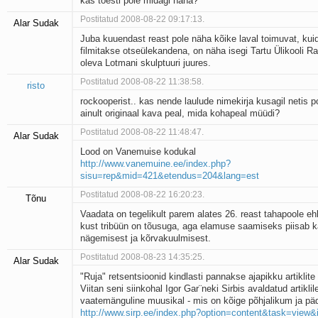
kas tõesti pole midagi näha?
Postitatud 2008-08-22 09:17:13.
Alar Sudak
Juba kuuendast reast pole näha kõike laval toimuvat, kui
filmitakse otseülekandena, on näha isegi Tartu Ülikooli 
oleva Lotmani skulptuuri juures.
Postitatud 2008-08-22 11:38:58.
risto
rockooperist.. kas nende laulude nimekirja kusagil netis p
ainult originaal kava peal, mida kohapeal müüdi?
Postitatud 2008-08-22 11:48:47.
Alar Sudak
Lood on Vanemuise kodukal
http://www.vanemuine.ee/index.php?
sisu=rep&mid=421&etendus=204&lang=est
Postitatud 2008-08-22 16:20:23.
Tõnu
Vaadata on tegelikult parem alates 26. reast tahapoole e
kust tribüün on tõusuga, aga elamuse saamiseks piisab k
nägemisest ja kõrvakuulmisest.
Postitatud 2008-08-23 14:35:25.
Alar Sudak
"Ruja" retsentsioonid kindlasti pannakse ajapikku artiklite r
Viitan seni siinkohal Igor Gar¨neki Sirbis avaldatud artiklil
vaatemänguline muusikal - mis on kõige põhjalikum ja p
http://www.sirp.ee/index.php?option=content&task=view