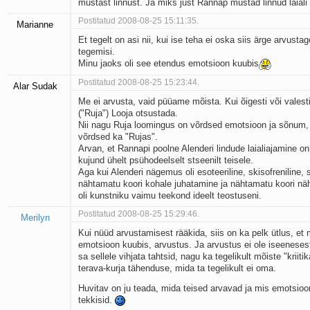
mustast linnust. Ja miks just Rannap mustad linnud laiali
Postitatud 2008-08-25 15:11:35.
Marianne
Et tegelt on asi nii, kui ise teha ei oska siis ärge arvustag
tegemisi.
Minu jaoks oli see etendus emotsioon kuubis
Postitatud 2008-08-25 15:23:44.
Alar Sudak
Me ei arvusta, vaid püüame mõista. Kui õigesti või valest
("Ruja") Looja otsustada.
Nii nagu Ruja loomingus on võrdsed emotsioon ja sõnum,
võrdsed ka "Rujas".
Arvan, et Rannapi poolne Alenderi lindude laialiajamine o
kujund ühelt psühodeelselt stseenilt teisele.
Aga kui Alenderi nägemus oli esoteeriline, skisofreniline, 
nähtamatu koori kohale juhatamine ja nähtamatu koori n
oli kunstniku vaimu teekond ideelt teostuseni.
Postitatud 2008-08-25 15:29:46.
Merilyn
Kui nüüd arvustamisest rääkida, siis on ka pelk ütlus, et m
emotsioon kuubis, arvustus. Ja arvustus ei ole iseenesest
sa sellele vihjata tahtsid, nagu ka tegelikult mõiste "kriit
terava-kurja tähenduse, mida ta tegelikult ei oma.
Huvitav on ju teada, mida teised arvavad ja mis emotsioo
tekkisid.