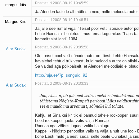
Postitatud 2008-08-19 19:45:59.
margus kiis
Ja Alenderi laulude all mõtlesin neid, mille meloodia autor
Postitatud 2008-08-19 19:48:51.
Margus Kiis
Ja jälle see rumal viga, "Teisel pool vett" sõnade autor po
Lehte Hainsalu. Luuletus ilmus tema kogumikus "Laps tah
kammitsaist lahti" 1984.
Postitatud 2008-08-19 20:05:58.
Alar Sudak
Ok, Teisel pool vett sõnade autor on tõesti Lehte Hainsalu
kavalehel tehtud trükiveast, kuid meloodia autor on siiski 
Sa väidad aga põikpäiselt, et Alenderi meloodiaid ei olnud
http://ruja.ee/?p=song&id=92
Postitatud 2008-08-19 20:33:33.
Alar Sudak
Jah, eksisin, oli jah, vist selles imelikus lauludekombin
tähistama Nõgisto-Kappeli perioodi! Läks vaidlustuhi
see ei muuda mu arvamust, sõimake kui tahate.
Kahju, et Sina kui kriitik ei pannud tähele rockooperi suu
Lood rockooperi jaoks valis välja Rannap.
Rannap aga võltsis lugude valikul ajalugu.
Kappeli - Nõgisto perioodist valis ta välja ainult ühe loo - E
kohe Eesti muld ja eesti süda, selle peale Õunalaul ja siis