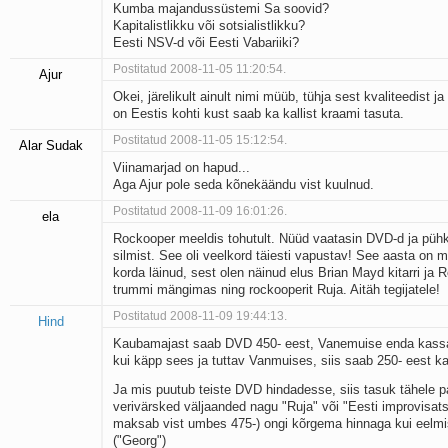
Kumba majandussüstemi Sa soovid?
Kapitalistlikku või sotsialistlikku?
Eesti NSV-d või Eesti Vabariiki?
Postitatud 2008-11-05 11:20:54.
Ajur
Okei, järelikult ainult nimi müüb, tühja sest kvaliteedist 
on Eestis kohti kust saab ka kallist kraami tasuta.
Postitatud 2008-11-05 15:12:54.
Alar Sudak
Viinamarjad on hapud...
Aga Ajur pole seda kõnekäändu vist kuulnud.
Postitatud 2008-11-09 16:01:26.
ela
Rockooper meeldis tohutult. Nüüd vaatasin DVD-d ja pühki
silmist. See oli veelkord täiesti vapustav! See aasta on 
korda läinud, sest olen näinud elus Brian Mayd kitarri ja R
trummi mängimas ning rockooperit Ruja. Aitäh tegijatele!
Postitatud 2008-11-09 19:44:13.
Hind
Kaubamajast saab DVD 450- eest, Vanemuise enda kassa
kui käpp sees ja tuttav Vanmuises, siis saab 250- eest ka
Ja mis puutub teiste DVD hindadesse, siis tasuk tähele pa
verivärsked väljaanded nagu "Ruja" või "Eesti improvisats
maksab vist umbes 475-) ongi kõrgema hinnaga kui eelm
("Georg")