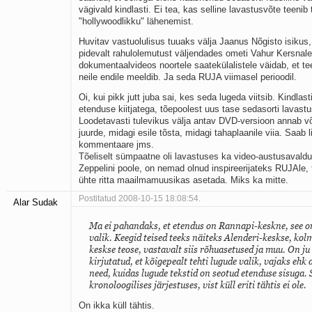
vägivald kindlasti. Ei tea, kas selline lavastusvõte teeni
"hollywoodlikku" lähenemist.
Huvitav vastuolulisus tuuaks välja Jaanus Nõgisto isikus
pidevalt rahulolemutust väljendades ometi Vahur Kersnal
dokumentaalvideos noortele saatekülalistele väidab, et t
neile endile meeldib. Ja seda RUJA viimasel perioodil.
Oi, kui pikk jutt juba sai, kes seda lugeda viitsib. Kindlas
etenduse kiitjatega, tõepoolest uus tase sedasorti lavastu
Loodetavasti tulevikus välja antav DVD-versioon annab v
juurde, midagi esile tõsta, midagi tahaplaanile viia. Saab 
kommentaare jms.
Tõeliselt sümpaatne oli lavastuses ka video-austusaval
Zeppelini poole, on nemad olnud inspireerijateks RUJAle,
ühte ritta maailmamuusikas asetada. Miks ka mitte.
Postitatud 2008-10-15 18:08:54.
Alar Sudak
Ma ei pahandaks, et etendus on Rannapi-keskne, see on
valik. Keegid teised teeks näiteks Alenderi-keskse, ko
keskse teose, vastavalt siis rõhuasetused ja muu. On ju
kirjutatud, et kõigepealt tehti lugude valik, vajaks ehk 
need, kuidas lugude tekstid on seotud etenduse sisuga. S
kronoloogilises järjestuses, vist küll eriti tähtis ei ole.
On ikka küll tähtis.