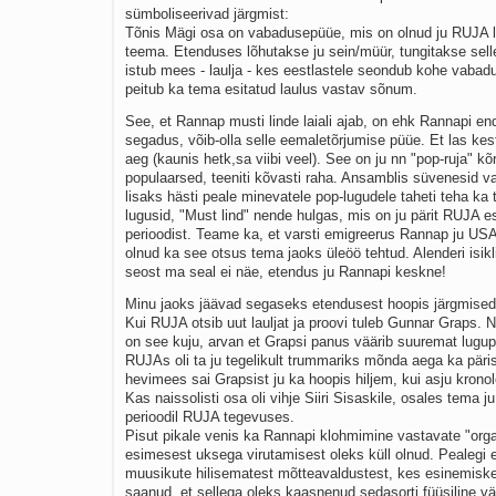
sümboliseerivad järgmist:
Tõnis Mägi osa on vabadusepüüe, mis on olnud ju RUJA l
teema. Etenduses lõhutakse ju sein/müür, tungitakse selle
istub mees - laulja - kes eestlastele seondub kohe vabad
peitub ka tema esitatud laulus vastav sõnum.
See, et Rannap musti linde laiali ajab, on ehk Rannapi e
segadus, võib-olla selle eemaletõrjumise püüe. Et las kes
aeg (kaunis hetk,sa viibi veel). See on ju nn "pop-ruja" kõr
populaarsed, teeniti kõvasti raha. Ansamblis süvenesid va
lisaks hästi peale minevatele pop-lugudele taheti teha ka
lugusid, "Must lind" nende hulgas, mis on ju pärit RUJA 
perioodist. Teame ka, et varsti emigreerus Rannap ju USA-
olnud ka see otsus tema jaoks üleöö tehtud. Alenderi isik
seost ma seal ei näe, etendus ju Rannapi keskne!
Minu jaoks jäävad segaseks etendusest hoopis järgmised
Kui RUJA otsib uut lauljat ja proovi tuleb Gunnar Graps. 
on see kuju, arvan et Grapsi panus väärib suuremat lugup
RUJAs oli ta ju tegelikult trummariks mõnda aega ka päris
hevimees sai Grapsist ju ka hoopis hiljem, kui asju kronol
Kas naissolisti osa oli vihje Siiri Sisaskile, osales tema j
perioodil RUJA tegevuses.
Pisut pikale venis ka Rannapi klohmimine vastavate "orga
esimesest uksega virutamisest oleks küll olnud. Pealegi 
muusikute hilisematest mõtteavaldustest, kes esinemiskee
saanud, et sellega oleks kaasnenud sedasorti füüsiline v