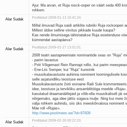
Ajur. Ma arvan, et Ruja rosck-ooper on väärt seda 400 kro
rohkem.
Postitatud 2009-01-13 16:41:24.
Alar Sudak
Millal ilmuvad Ruja saidi artiklite rubriiki Ruja rockooperi ar
Millest üldse selline viivitus pikkade kuude kaupa?
Kas nende ilmumisega tähistatakse Ruja esietenduse viie
kümnendat aastapäeva?
Postitatud 2009-02-27 13:01:01.
Alar Sudak
2008 teatri aastapreemiate nominantide seas on "Ruja" 
- parim lavastus
- Priit Võigemast Rein Rannapi rollis, kui parim meespea
- Ene-Liis Semper, kui "Ruja" kunstnik
- muusikalavastuste auhinna nominent loomingulisele koos
selle asjatundliku teostuse eest
Muusikalavastuste žürii esinaine Raili Sule kommenteeris
idee, teostuse ja tervikliku ansamblitööga meelde «Ruja».
kasutatud draamanäitlejaid ja võib-olla muusikaliselt jäi s
nõrgemaks, aga idee jättis sügava mulje. Ning kui meie ž
välja rohkem auhindu, siis üks mees­kõrvalosa nominent v
Mäe roll «Rujas».
http://www.postimees.ee/?id=87609
Postitatud 2009-02-28 00:22:20.
Alar Sudak