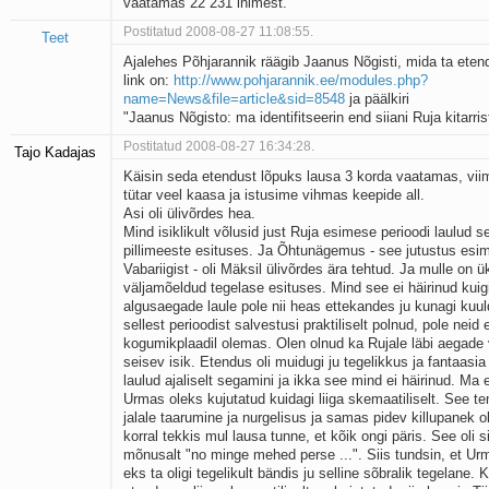
vaatamas 22 231 inimest.
Postitatud 2008-08-27 11:08:55.
Teet
Ajalehes Põhjarannik räägib Jaanus Nõgisti, mida ta ete
link on:
http://www.pohjarannik.ee/modules.php?
name=News&file=article&sid=8548
ja päälkiri
"Jaanus Nõgisto: ma identifitseerin end siiani Ruja kitarris
Postitatud 2008-08-27 16:34:28.
Tajo Kadajas
Käisin seda etendust lõpuks lausa 3 korda vaatamas, vii
tütar veel kaasa ja istusime vihmas keepide all.
Asi oli ülivõrdes hea.
Mind isiklikult võlusid just Ruja esimese perioodi laulud 
pillimeeste esituses. Ja Õhtunägemus - see jutustus esi
Vabariigist - oli Mäksil ülivõrdes ära tehtud. Ja mulle on ü
väljamõeldud tegelase esituses. Mind see ei häirinud kuig
algusaegade laule pole nii heas ettekandes ju kunagi ku
sellest perioodist salvestusi praktiliselt polnud, pole neid e
kogumikplaadil olemas. Olen olnud ka Rujale läbi aegade
seisev isik. Etendus oli muidugi ju tegelikkus ja fantaasia
laulud ajaliselt segamini ja ikka see mind ei häirinud. Ma e
Urmas oleks kujutatud kuidagi liiga skemaatiliselt. See t
jalale taarumine ja nurgelisus ja samas pidev killupanek ol
korral tekkis mul lausa tunne, et kõik ongi päris. See oli sii
mõnusalt "no minge mehed perse ...". Siis tundsin, et Urm
eks ta oligi tegelikult bändis ju selline sõbralik tegelane. 