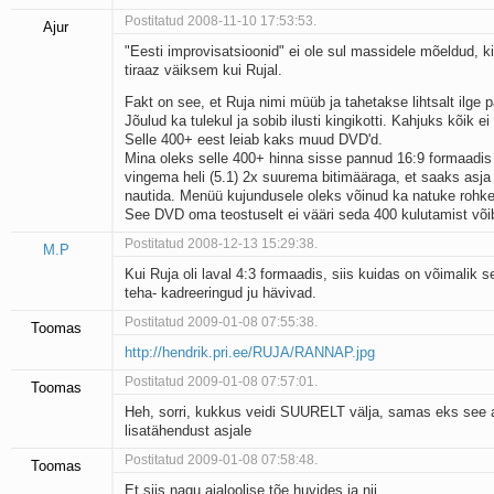
Postitatud 2008-11-10 17:53:53.
Ajur
"Eesti improvisatsioonid" ei ole sul massidele mõeldud, ki
tiraaz väiksem kui Rujal.
Fakt on see, et Ruja nimi müüb ja tahetakse lihtsalt ilge 
Jõulud ka tulekul ja sobib ilusti kingikotti. Kahjuks kõik ei 
Selle 400+ eest leiab kaks muud DVD'd.
Mina oleks selle 400+ hinna sisse pannud 16:9 formaadis 
vingema heli (5.1) 2x suurema bitimääraga, et saaks asja i
nautida. Menüü kujundusele oleks võinud ka natuke rohk
See DVD oma teostuselt ei vääri seda 400 kulutamist võib
Postitatud 2008-12-13 15:29:38.
M.P
Kui Ruja oli laval 4:3 formaadis, siis kuidas on võimalik s
teha- kadreeringud ju hävivad.
Postitatud 2009-01-08 07:55:38.
Toomas
http://hendrik.pri.ee/RUJA/RANNAP.jpg
Postitatud 2009-01-08 07:57:01.
Toomas
Heh, sorri, kukkus veidi SUURELT välja, samas eks see
lisatähendust asjale
Postitatud 2009-01-08 07:58:48.
Toomas
Et siis nagu ajaloolise tõe huvides ja nii ........