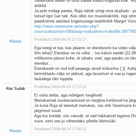
Vanemuise teater on oma saidile kokku kogunud kõik "Ruj
artiklid.
Ja pole midagi parata, Ruja näitab siingi oma elujõudu - p
teinud Igor Gar¨nek. Kes olles ise muusikakriitik, tegi silm
paarikümne aastase kogemusega teatrikriitik Margot Visna
http://www.vanemuine.ee/index.php?
sisu=uudis&mid=438&lang=est&admin=fceba58c18f778f2
Postitatud 2008-08-24 17:10:17.
Maarja
Ega keegi ei tea, kas plaanis on etendusest ka video välja
film teha)? Etendusi on nii vähe... Ise käisin reedel (22.0
mõtlesime pärast kohe, et tahaks veel, aga paraku on tä
etendus...
Etendusele on mul küll peaaegu ainult kiidusõnu [:)]. Kahj
lemmiklaulu välja on jäänud, aga lavastust ei saa ju nagun
lauludega täis toppida.
Postitatud 2008-08-24 17:37:22.
Alar Sudak
Ei oska öelda, aga mõelgem loogiliselt.
Menukamad suvelavastused on reeglina kordunud ka järgm
Ja kuna Ruja oli teenitult menukas, siis ehk Vanemuine k
järgmisel suvel.
Aga kui kordab, siis vaevalt, et nad hakkaksid tegema D
suve, sest see ju vähendaks piletite läbimüüki.
Postitatud 2008-08-24 17:50:21.
Maarja