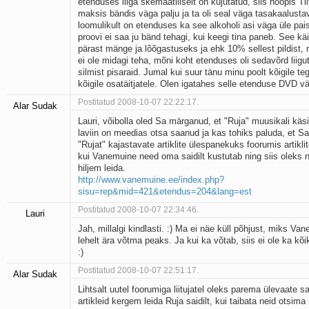
etenduses liiga skemaatiliselt on kujutatud, siis hoopis Tii
maksis bändis väga palju ja ta oli seal väga tasakaalusta
loomulikult on etenduses ka see alkoholi asi väga üle pai
proovi ei saa ju bänd tehagi, kui keegi tina paneb. See kä
pärast mänge ja lõõgastuseks ja ehk 10% sellest pildist, 
ei ole midagi teha, mõni koht etenduses oli sedavõrd liigut
silmist pisaraid. Jumal kui suur tänu minu poolt kõigile teg
kõigile osatäitjatele. Olen igatahes selle etenduse DVD vä
Postitatud 2008-10-07 22:22:17.
Alar Sudak
Lauri, võibolla oled Sa märganud, et "Ruja" muusikali käsit
laviin on meedias otsa saanud ja kas tohiks paluda, et Sa
"Rujat" kajastavate artiklite ülespanekuks foorumis artiklit
kui Vanemuine need oma saidilt kustutab ning siis oleks 
hiljem leida.
http://www.vanemuine.ee/index.php?
sisu=rep&mid=421&etendus=204&lang=est
Postitatud 2008-10-07 22:34:46.
Lauri
Jah, millalgi kindlasti. :) Ma ei näe küll põhjust, miks V
lehelt ära võtma peaks. Ja kui ka võtab, siis ei ole ka kõi
:)
Postitatud 2008-10-07 22:51:17.
Alar Sudak
Lihtsalt uutel foorumiga liitujatel oleks parema ülevaate 
artikleid kergem leida Ruja saidilt, kui taibata neid otsim