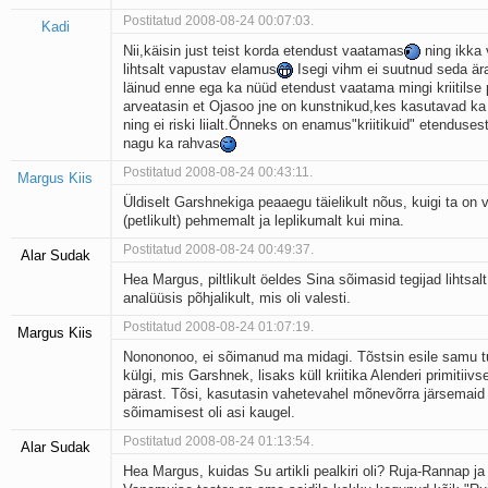
Postitatud 2008-08-24 00:07:03.
Kadi
Nii,käisin just teist korda etendust vaatamas
ning ikka 
lihtsalt vapustav elamus
Isegi vihm ei suutnud seda är
läinud enne ega ka nüüd etendust vaatama mingi kriitilse 
arveatasin et Ojasoo jne on kunstnikud,kes kasutavad ka
ning ei riski liialt.Õnneks on enamus"kriitikuid" etenduse
nagu ka rahvas
Postitatud 2008-08-24 00:43:11.
Margus Kiis
Üldiselt Garshnekiga peaaegu täielikult nõus, kuigi ta on 
(petlikult) pehmemalt ja leplikumalt kui mina.
Postitatud 2008-08-24 00:49:37.
Alar Sudak
Hea Margus, piltlikult öeldes Sina sõimasid tegijad lihtsal
analüüsis põhjalikult, mis oli valesti.
Postitatud 2008-08-24 01:07:19.
Margus Kiis
Nonononoo, ei sõimanud ma midagi. Tõstsin esile samu t
külgi, mis Garshnek, lisaks küll kriitika Alenderi primitiiv
pärast. Tõsi, kasutasin vahetevahel mõnevõrra järsemaid
sõimamisest oli asi kaugel.
Postitatud 2008-08-24 01:13:54.
Alar Sudak
Hea Margus, kuidas Su artikli pealkiri oli? Ruja-Rannap ja