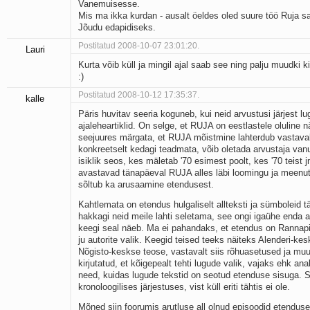
Vanemuisesse.
Mis ma ikka kurdan - ausalt öeldes oled suure töö Ruja sa
Jõudu edapidiseks.
Postitatud 2008-10-07 23:01:20.
Lauri
Kurta võib küll ja mingil ajal saab see ning palju muudki ki
:)
Postitatud 2008-10-12 17:35:37.
kalle
Päris huvitav seeria koguneb, kui neid arvustusi järjest lu
ajaleheartiklid. On selge, et RUJA on eestlastele oluline 
seejuures märgata, et RUJA mõistmine lahterdub vastavalt
konkreetselt kedagi teadmata, võib oletada arvustaja vanu
isiklik seos, kes mäletab '70 esimest poolt, kes '70 teist
avastavad tänapäeval RUJA alles läbi loomingu ja meenut
sõltub ka arusaamine etendusest.
Kahtlemata on etendus hulgaliselt allteksti ja sümboleid tä
hakkagi neid meile lahti seletama, see ongi igaühe enda
keegi seal näeb. Ma ei pahandaks, et etendus on Rannap
ju autorite valik. Keegid teised teeks näiteks Alenderi-k
Nõgisto-keskse teose, vastavalt siis rõhuasetused ja muu
kirjutatud, et kõigepealt tehti lugude valik, vajaks ehk ana
need, kuidas lugude tekstid on seotud etenduse sisuga. S
kronoloogilises järjestuses, vist küll eriti tähtis ei ole.
Mõned siin foorumis arutluse all olnud episoodid etendus