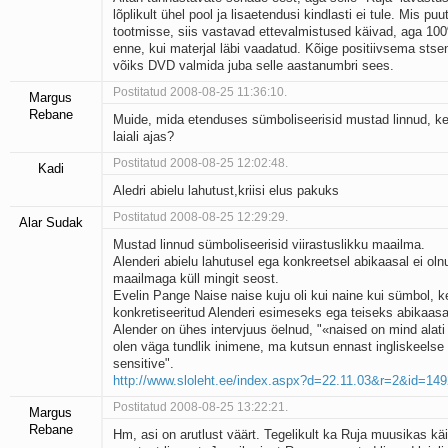
lõplikult ühel pool ja lisaetendusi kindlasti ei tule. Mis p
tootmisse, siis vastavad ettevalmistused käivad, aga 100
enne, kui materjal läbi vaadatud. Kõige positiivsema stse
võiks DVD valmida juba selle aastanumbri sees.
Postitatud 2008-08-25 11:36:10.
Margus
Rebane
Muide, mida etenduses sümboliseerisid mustad linnud, k
laiali ajas?
Postitatud 2008-08-25 12:02:48.
Kadi
Aledri abielu lahutust,kriisi elus pakuks
Postitatud 2008-08-25 12:29:29.
Alar Sudak
Mustad linnud sümboliseerisid viirastuslikku maailma.
Alenderi abielu lahutusel ega konkreetsel abikaasal ei olnu
maailmaga küll mingit seost.
Evelin Pange Naise naise kuju oli kui naine kui sümbol, k
konkretiseeritud Alenderi esimeseks ega teiseks abikaas
Alender on ühes intervjuus öelnud, "«naised on mind alat
olen väga tundlik inimene, ma kutsun ennast ingliskeelse
sensitive".
http://www.sloleht.ee/index.aspx?d=22.11.03&r=2&id=14
Postitatud 2008-08-25 13:22:21.
Margus
Rebane
Hm, asi on arutlust väärt. Tegelikult ka Ruja muusikas käi