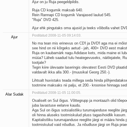
Ajur on ju Ruja peegeldpildis.
Ruja CD kogumik maksab 640.
Rein Rannapi CD kogumik Varajased laulud 545.
"Ruja" DVD 425.
Ajur ehk pingutaks oma ajusid ja teeks võibolla vahet DV
Postitatud 2008-11-05 09:14:03.
Ajur
No ma tean mis erinevus on CD'l ja DVD'l aga ma ei mõis
see hind on nii kõrgeks aetud - jah, 400+ DVD eest makst
Ruja on kaubamärk nagu Adidase kets, mida maine ei lu
müüa? Läheb saadud tulu heategevuseks, näitlejatele, Ruj
tootjale?
Tegin kiire ülevaate laseringis olevatest Eesti DVD plaatide
valdavalt ikka alla 300.- (muusikal Georg 250.-).
Lihtsalt huvistaks teada millega seda hinda põhjendatakse
tootmine maksaks nii palju, et 200.- kroonise hinnaga seda
Postitatud 2008-11-05 11:00:05.
Alar Sudak
Osaliselt on Sul õigus. Võttegrupp ja montaazh olid tõepo
juba lavastuse eelarve kaudu.
Aga Sul on õigus sotsialistliku turumajanduse reeglite järgi
oli hinna aluseks tootmiskulud pluss tagasihoidlik kasum.
Kapitalistliku turumajanduse reeglite järgi ei määra hinda p
tootmiskulud vaid nõudlus. Ja nõudluse järgi on Ruja prae