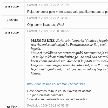
Postitatud 2009-03-27 23:21:29.
alar sudak
Ruja rockooper pole mitte aasta vaid paarikümne aasta pa
Postitatud 2009-03-27 23:30:07.
vaatleja
Oligi parim lavastus. Wau!
Postitatud 2009-03-28 00:04:55.
alar sudak
MARGUS KIIS:
Kirjutasin "ooperist" (mida ta ju po
teatrietendus lauludega) ka Postimehesse artikli, seal
lugeda.
Mulle ei meeldinud see stereotüüpidel tammumine ja n
Jäi mulje, tükk on tehtud mitte 30--20 vaid 100 aastat h
käest enam küsida ei saa. Alenderit kujutati minu meel
kerge vaimupuudega jotana. Ja üldse olid peale Rannap
tegelased tagaplaanil, nii et igasugune dialoog tegelast
hädine.
http://foorum.ruja.ee/Teema/685#post1909
Eesti teatrites toimub ca 150 lavastust aastas.
"Ruja" tunnistati parimaks.
Soovid kommenteerida või soovid vaikida?
Postitatud 2009-03-28 00:53:45.
to Eino