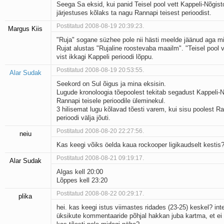
Seega Sa eksid, kui panid Teisel pool vett Kappeli-Nõgis
järjestuses kõlaks ta nagu Rannapi teisest perioodist.
Postitatud 2008-08-19 20:39:23.
Margus Kiis
"Ruja" sogane süzhee pole nii hästi meelde jäänud aga m
Rujat alustas "Rujaline roostevaba maailm". "Teisel pool v
vist ikkagi Kappeli perioodi lõppu.
Postitatud 2008-08-19 20:53:55.
Alar Sudak
Seekord on Sul õigus ja mina eksisin.
Lugude kronoloogia tõepoolest tekitab segadust Kappeli-N
Rannapi teisele perioodile üleminekul.
3 hilisemat lugu kõlavad tõesti varem, kui sisu poolest Ra
perioodi välja jõuti.
Postitatud 2008-08-20 22:27:56.
neiu
Kas keegi võiks öelda kaua rockooper ligikaudselt kestis
Postitatud 2008-08-21 09:19:17.
Alar Sudak
Algas kell 20:00
Lõppes kell 23:20
Postitatud 2008-08-22 00:29:17.
plika
hei. kas keegi istus viimastes ridades (23-25) keskel? inte
üksikute kommentaaride põhjal hakkan juba kartma, et ei 