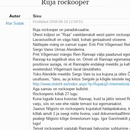
Ruja rockooper
Mu isamaa on minu arm
Ma mustas öös näen...
Laul surnud linnust
Autor
Sisu
Aeg
Postitatud 2008-08-18 12:09:53.
Alar Sudak
Oota mind
Ruja rockooper on paradoksaalne.
Ih-ih-hii ja ah-ah-haa
Ühest küljest on "Ruja" vaieldamatult eesti parim rockoop
Päikeselapsed
Lavastuslikult on väga häid, kohati geniaalseid stseene.
Laul võimalusest
Näitlejate mäng on samuti super. Eriti Priit Võigemast Rein
Luigelaul
Sergo Vares Urmas Alenderina.
Nii vaikseks kõik on jäänud
Priit Võigemast mängis Rein Rannapi välja paadunud ego
Mis saab sellest loomusevalust
Rannap ka tegelikult elus on. Ometi oli Rannapi egomaniak
positiivse auraga, nii et Rannapile endalegi meeldis ja kall
Ei mullast
esietendust Võigemasti laval tänutäheks.
Avanemine
Yoko Alendrile meeldis Sergo Vare ta isa kujuna ja ütles 
Üleminek
usutluses, "tänu, au ja kiitus Sergole ja kõigile teistele teg
Laul teost
http://www.sloleht.ee/index.aspx?q=Ruja&q2=Internetis
Põhi, lõuna, ida, lääs
Aga samas on rockooper bullshit.
Elupõline kaja
Rockooperis kõlab 27 lugu.
Kuna lugude kava koostas Rannap, kuid ta jättis teised Ru
Omaette
varju, siis on see ehe näide temast kui egomaniakist.
Perekondlik
Jaanus Nõgisto on rockooperis kujutatud hädapätakana, k
Kassimäng
kõlab ainult 1 ja seegi mitte livena, vaid dokumentaalfilmi
Läänemere lained
pealegi Nõgisto kõige õnnestunum lugu. Igor Garshnekilt p
Üle müüri
lugu!
Tervet rockooperit varjutab Rannapi halvustav suhtumine 
Valgusemaastikud