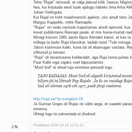
Teha "Rujat" niimoodi, et välja jäävad kõik Jaanus Nõgis
hea, kui kirjutada eesti luule ajalugu näiteks ilma Artur All
Juhan Viidinguta.
Kui Rujal on koht maailmarocki ajaloos, siis ainult tänu J
Margus Kappelile, mitte Rannapile.
"Rujas" on seda vastuolu kajastamas ainult episood, kus
keset publikmenu Rannapi peale, et mis huina-muinat na
Minagi küsisin 1981 aasta lõpus Alenderi käest, et kas t
millega ta laulis Ruja klassikat, laulab nüüd "Tule minug
Jätsin küsimuse katki, kuna tal oli ebamugav vastata. Re
sõltunud ju temast.
"Ruja" oli lavastusena kuldaväärt, aga Ruja loona puhas k
Paar Kalle viga vajaks veel täpsustamist.
"Must lind" ei olnud ruja esimese perioodi lugu.
TAJO KADAJAS: Must lind oli algselt kirjutatud ansam
hiljem jäi ta lihtsalt Pop Rujale . Ja 81 on muidugi Ruja
laul oli olemas 1976 või 1977, peab järgi vaatama.
http://ruja.ee/?p=song&id=19
Ja Gunnar Graps oli Rujas nii vähe aega, et saadeti päras
minema.
Ühtegi lugu ta salvestada ei jõudnud.
Postitatud 2008-10-16 11:51:12.
J.N.