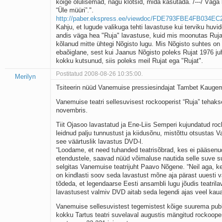
kõige olulisemad, nagu klotsid, mida kasutada. /---/ Väga k
“Üle müüri”.".
http://paber.ekspress.ee/viewdoc/FDE793FBE4FB034E
Kahju, et lugude valikuga tehti lavastuse kui terviku huvid
andis väga hea "Ruja" lavastuse, kuid mis moonutas Ruja 
kõlanud mitte ühtegi Nõgisto lugu. Mis Nõgisto suhtes on 
ebaõiglane, sest kui Jaanus Nõgisto poleks Rujat 1976 ju
kokku kutsunud, siis poleks meil Rujat ega "Rujat".
Postitatud 2008-08-26 10:35:00.
Merilyn
Tsiteerin nüüd Vanemuise pressiesindajat Tambet Kauge
Vanemuise teatri sellesuvisest rockooperist “Ruja” tehak
novembris.
Tiit Ojasoo lavastatud ja Ene-Liis Semperi kujundatud roc
leidnud palju tunnustust ja kiidusõnu, mistõttu otsustas 
see väärtuslik lavastus DVD-l.
“Loodame, et need tuhanded teatrisõbrad, kes ei pääsenu
etendustele, saavad nüüd võimaluse nautida selle suve 
selgitas Vanemuise teatrijuht Paavo Nõgene. “Neil aga, ke
on kindlasti soov seda lavastust mõne aja pärast uuesti
tõdeda, et legendaarse Eesti ansambli lugu jõudis teatrila
lavastusest valmiv DVD aitab seda legendi ajas veel kau
Vanemuise sellesuvistest tegemistest kõige suurema publ
kokku Tartus teatri suvelaval augustis mängitud rockooper