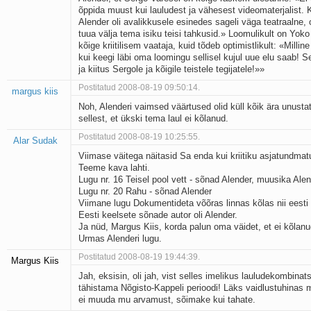
õppida muust kui lauludest ja vähesest videomaterjalist
Alender oli avalikkusele esinedes sageli väga teatraalne, 
tuua välja tema isiku teisi tahkusid.» Loomulikult on Yok
kõige kriitilisem vaataja, kuid tõdeb optimistlikult: «Millin
kui keegi läbi oma loomingu sellisel kujul uue elu saab! Se
ja kiitus Sergole ja kõigile teistele tegijatele!»»
Postitatud 2008-08-19 09:50:14.
margus kiis
Noh, Alenderi vaimsed väärtused olid küll kõik ära unusta
sellest, et ükski tema laul ei kõlanud.
Postitatud 2008-08-19 10:25:55.
Alar Sudak
Viimase väitega näitasid Sa enda kui kriitiku asjatundmat
Teeme kava lahti.
Lugu nr. 16 Teisel pool vett - sõnad Alender, muusika Ale
Lugu nr. 20 Rahu - sõnad Alender
Viimane lugu Dokumentideta võõras linnas kõlas nii eesti
Eesti keelsete sõnade autor oli Alender.
Ja nüd, Margus Kiis, korda palun oma väidet, et ei kõlanu
Urmas Alenderi lugu.
Postitatud 2008-08-19 19:44:39.
Margus Kiis
Jah, eksisin, oli jah, vist selles imelikus lauludekombinats
tähistama Nõgisto-Kappeli perioodi! Läks vaidlustuhinas 
ei muuda mu arvamust, sõimake kui tahate.