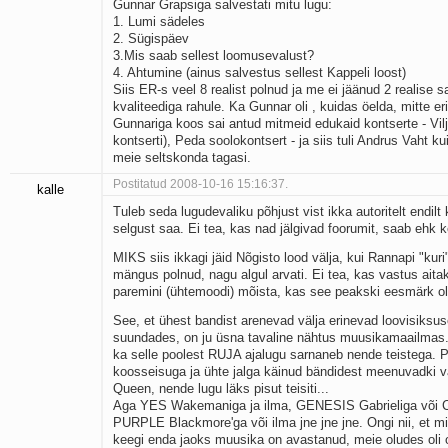
Gunnar Grapsiga salvestati mitu lugu:
1. Lumi sädeles
2. Sügispäev
3.Mis saab sellest loomusevalust?
4. Ahtumine (ainus salvestus sellest Kappeli loost)
Siis ER-s veel 8 realist polnud ja me ei jäänud 2 realise s
kvaliteediga rahule. Ka Gunnar oli , kuidas öelda, mitte eri
Gunnariga koos sai antud mitmeid edukaid kontserte - Vilja
kontserti), Peda soolokontsert - ja siis tuli Andrus Vaht k
meie seltskonda tagasi.
Postitatud 2008-10-16 15:16:37.
kalle
Tuleb seda lugudevaliku põhjust vist ikka autoritelt endil
selgust saa. Ei tea, kas nad jälgivad foorumit, saab ehk 
MIKS siis ikkagi jäid Nõgisto lood välja, kui Rannapi "kuri
mängus polnud, nagu algul arvati. Ei tea, kas vastus aita
paremini (ühtemoodi) mõista, kas see peakski eesmärk o
See, et ühest bandist arenevad välja erinevad loovisiksuse
suundades, on ju üsna tavaline nähtus muusikamaailmas.
ka selle poolest RUJA ajalugu sarnaneb nende teistega. 
koosseisuga ja ühte jalga käinud bändidest meenuvadki v
Queen, nende lugu läks pisut teisiti...
Aga YES Wakemaniga ja ilma, GENESIS Gabrieliga või Co
PURPLE Blackmore'ga või ilma jne jne jne. Ongi nii, et mi
keegi enda jaoks muusika on avastanud, meie oludes oli 