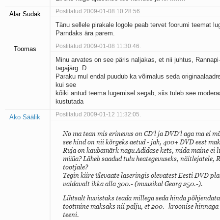
Postitatud 2009-01-08 10:28:56.
Alar Sudak
Tänu sellele pirakale logole peab tervet foorumi teemat lu
Parndaks ära parem.
Postitatud 2009-01-08 11:30:46.
Toomas
Minu arvates on see päris naljakas, et nii juhtus, Rannapi
tagajärg :D
Paraku mul endal puudub ka võimalus seda originaalaadres
kui see
kõiki antud teema lugemisel segab, siis tuleb see moderaa
kustutada
Postitatud 2009-01-12 11:32:05.
Ako Säälik
No ma tean mis erinevus on CD'l ja DVD'l aga ma ei m
see hind on nii kõrgeks aetud - jah, 400+ DVD eest mak
Ruja on kaubamärk nagu Adidase kets, mida maine ei 
müüa? Läheb saadud tulu heategevuseks, näitlejatele, R
tootjale?
Tegin kiire ülevaate laseringis olevatest Eesti DVD plaa
valdavalt ikka alla 300.- (muusikal Georg 250.-).
Lihtsalt huvistaks teada millega seda hinda põhjendata
tootmine maksaks nii palju, et 200.- kroonise hinnaga 
teeni.