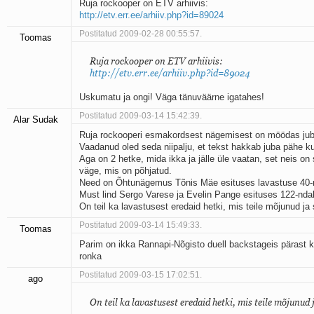
Ruja rockooper on ETV arhiivis:
http://etv.err.ee/arhiiv.php?id=89024
Postitatud 2009-02-28 00:55:57.
Toomas
Ruja rockooper on ETV arhiivis:
http://etv.err.ee/arhiiv.php?id=89024
Uskumatu ja ongi! Väga tänuväärne igatahes!
Postitatud 2009-03-14 15:42:39.
Alar Sudak
Ruja rockooperi esmakordsest nägemisest on möödas jub
Vaadanud oled seda niipalju, et tekst hakkab juba pähe k
Aga on 2 hetke, mida ikka ja jälle üle vaatan, set neis on s
väge, mis on põhjatud.
Need on Õhtunägemus Tõnis Mäe esituses lavastuse 40-nd
Must lind Sergo Varese ja Evelin Pange esituses 122-ndal 
On teil ka lavastusest eredaid hetki, mis teile mõjunud ja
Postitatud 2009-03-14 15:49:33.
Toomas
Parim on ikka Rannapi-Nõgisto duell backstageis pärast
ronka
Postitatud 2009-03-15 17:02:51.
ago
On teil ka lavastusest eredaid hetki, mis teile mõjunud 