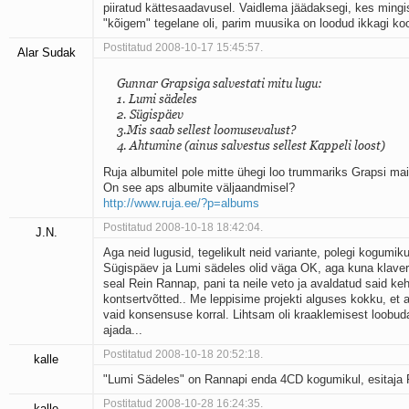
piiratud kättesaadavusel. Vaidlema jäädaksegi, kes mingi
"kõigem" tegelane oli, parim muusika on loodud ikkagi ko
Postitatud 2008-10-17 15:45:57.
Alar Sudak
Gunnar Grapsiga salvestati mitu lugu:
1. Lumi sädeles
2. Sügispäev
3.Mis saab sellest loomusevalust?
4. Ahtumine (ainus salvestus sellest Kappeli loost)
Ruja albumitel pole mitte ühegi loo trummariks Grapsi mai
On see aps albumite väljaandmisel?
http://www.ruja.ee/?p=albums
Postitatud 2008-10-18 18:42:04.
J.N.
Aga neid lugusid, tegelikult neid variante, polegi kogumiku
Sügispäev ja Lumi sädeles olid väga OK, aga kuna klaver
seal Rein Rannap, pani ta neile veto ja avaldatud said ke
kontsertvõtted.. Me leppisime projekti alguses kokku, et 
vaid konsensuse korral. Lihtsam oli kraaklemisest loobuda,
ajada...
Postitatud 2008-10-18 20:52:18.
kalle
"Lumi Sädeles" on Rannapi enda 4CD kogumikul, esitaja
Postitatud 2008-10-28 16:24:35.
kalle