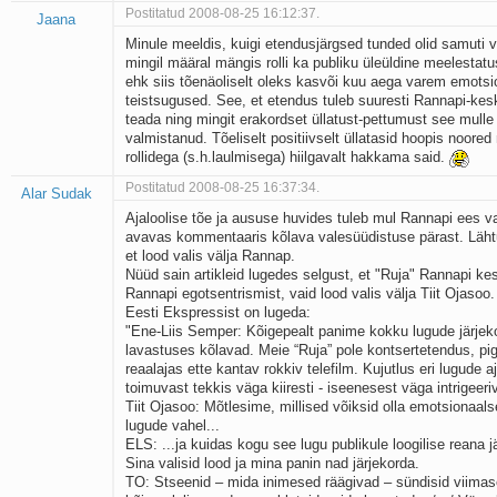
Postitatud 2008-08-25 16:12:37.
Jaana
Minule meeldis, kuigi etendusjärgsed tunded olid samuti 
mingil määral mängis rolli ka publiku üleüldine meelestatu
ehk siis tõenäoliselt oleks kasvõi kuu aega varem emotsio
teistsugused. See, et etendus tuleb suuresti Rannapi-keskn
teada ning mingit erakordset üllatust-pettumust see mulle is
valmistanud. Tõeliselt positiivselt üllatasid hoopis noored
rollidega (s.h.laulmisega) hiilgavalt hakkama said.
Postitatud 2008-08-25 16:37:34.
Alar Sudak
Ajaloolise tõe ja aususe huvides tuleb mul Rannapi ees 
avavas kommentaaris kõlava valesüüdistuse pärast. Lähtu
et lood valis välja Rannap.
Nüüd sain artikleid lugedes selgust, et "Ruja" Rannapi kes
Rannapi egotsentrismist, vaid lood valis välja Tiit Ojasoo.
Eesti Ekspressist on lugeda:
"Ene-Liis Semper: Kõigepealt panime kokku lugude järjek
lavastuses kõlavad. Meie “Ruja” pole kontsertetendus, p
reaalajas ette kantav rokkiv telefilm. Kujutlus eri lugude a
toimuvast tekkis väga kiiresti - iseenesest väga intrigeer
Tiit Ojasoo: Mõtlesime, millised võiksid olla emotsionaals
lugude vahel...
ELS: ...ja kuidas kogu see lugu publikule loogilise reana j
Sina valisid lood ja mina panin nad järjekorda.
TO: Stseenid – mida inimesed räägivad – sündisid viimas