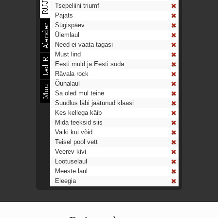
Tsepeliini triumf
Pajats
Sügispäev
Ülemlaul
Need ei vaata tagasi
Must lind
Eesti muld ja Eesti süda
Rävala rock
Õunalaul
Sa oled mul teine
Suudlus läbi jäätunud klaasi
Kes kellega käib
Mida teeksid siis
Vaiki kui võid
Teisel pool vett
Veerev kivi
Lootuselaul
Meeste laul
Eleegia
Tulekell
Ahtumine
Aeg on nagu rong