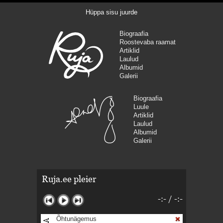
Hüppa sisu juurde
Biograafia
Roostevaba raamat
Artiklid
Laulud
Albumid
Galerii
Biograafia
Luule
Artiklid
Laulud
Albumid
Galerii
Ruja.ee pleier
-:-
/
-:-
Õhtunägemus