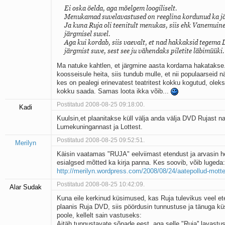
Ei oska öelda, aga mõelgem loogiliselt.
Menukamad suvelavastused on reeglina kordunud ka jä
Ja kuna Ruja oli teenitult menukas, siis ehk Vanemuin
järgmisel suvel.
Aga kui kordab, siis vaevalt, et nad hakkaksid tegema
järgmist suve, sest see ju vähendaks piletite läbimüüki.
Ma natuke kahtlen, et järgmine aasta kordama hakatakse.
koosseisule heita, siis tundub mulle, et nii populaarseid n
kes on pealegi erinevatest teatritest kokku kogutud, oleks
kokku saada. Samas loota ikka võib...
Postitatud 2008-08-25 09:18:00.
Kadi
Kuulsin,et plaanitakse küll välja anda välja DVD Rujast 
Lumekuningannast ja Lottest.
Postitatud 2008-08-25 09:52:51.
Merilyn
Käisin vaatamas "RUJA" eelviimast etendust ja arvasin 
esialgsed mõtted ka kirja panna. Kes soovib, võib lugeda:
http://merilyn.wordpress.com/2008/08/24/aatepollud-mott
Postitatud 2008-08-25 10:42:09.
Alar Sudak
Kuna eile kerkinud küsimused, kas Ruja tulevikus veel e
plaanis Ruja DVD, siis pöördusin tunnustuse ja tänuga küs
poole, kellelt sain vastuseks:
Aitäh tunnustavate sõnade eest, aga selle "Ruja'' lavast