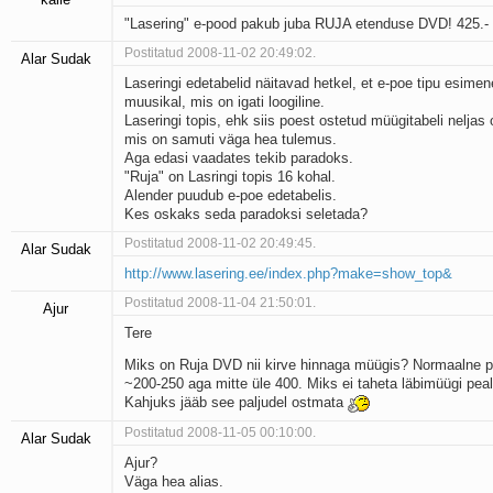
"Lasering" e-pood pakub juba RUJA etenduse DVD! 425.-
Postitatud 2008-11-02 20:49:02.
Alar Sudak
Laseringi edetabelid näitavad hetkel, et e-poe tipu esimen
muusikal, mis on igati loogiline.
Laseringi topis, ehk siis poest ostetud müügitabeli neljas
mis on samuti väga hea tulemus.
Aga edasi vaadates tekib paradoks.
"Ruja" on Lasringi topis 16 kohal.
Alender puudub e-poe edetabelis.
Kes oskaks seda paradoksi seletada?
Postitatud 2008-11-02 20:49:45.
Alar Sudak
http://www.lasering.ee/index.php?make=show_top&
Postitatud 2008-11-04 21:50:01.
Ajur
Tere
Miks on Ruja DVD nii kirve hinnaga müügis? Normaalne 
~200-250 aga mitte üle 400. Miks ei taheta läbimüügi peal
Kahjuks jääb see paljudel ostmata
Postitatud 2008-11-05 00:10:00.
Alar Sudak
Ajur?
Väga hea alias.