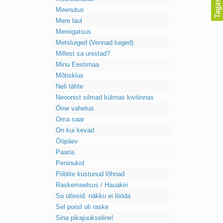
Meenutus
Mere laul
Mereigatsus
Metsluiged (Vennad luiged)
Millest sa unistad?
Minu Eestimaa
Mõtisklus
Neli tähte
Neoonist silmad külmas kivilinnas
Öine vahetus
Oma saar
On kui kevad
Ööpäev
Paaria
Peninukid
Piiblite kustunud lõhnad
Raskemeelsus / Hauakiri
Sa ütlesid: näkku ei lööda
Sel poisil oli raske
Sina pikajuukseline!