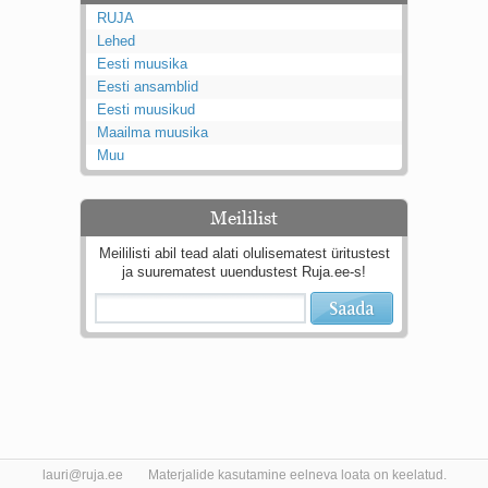
RUJA
Lehed
Eesti muusika
Eesti ansamblid
Eesti muusikud
Maailma muusika
Muu
Meililist
Meililisti abil tead alati olulisematest üritustest
ja suurematest uuendustest Ruja.ee-s!
lauri@ruja.ee
Materjalide kasutamine eelneva loata on keelatud.