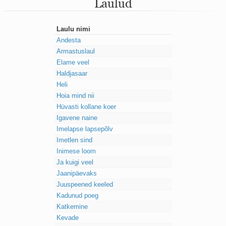
Laulud
Mu isamaa on minu arm
Ma mustas öös näen...
Laul surnud linnust
Laulu nimi
Aeg
Andesta
Oota mind
Armastuslaul
Ih-ih-hii ja ah-ah-haa
Elame veel
Päikeselapsed
Laul võimalusest
Haldjasaar
Luigelaul
Heli
Nii vaikseks kõik on jäänud
Hoia mind nii
Mis saab sellest loomusevalust
Hüvasti kollane koer
Ei mullast
Igavene naine
Avanemine
Imelapse lapsepõlv
Üleminek
Imetlen sind
Laul teost
Inimese loom
Põhi, lõuna, ida, lääs
Ja kuigi veel
Elupõline kaja
Jaanipäevaks
Omaette
Perekondlik
Juuspeened keeled
Kassimäng
Kadunud poeg
Läänemere lained
Katkemine
Üle müüri
Kevade
Valgusemaastikud