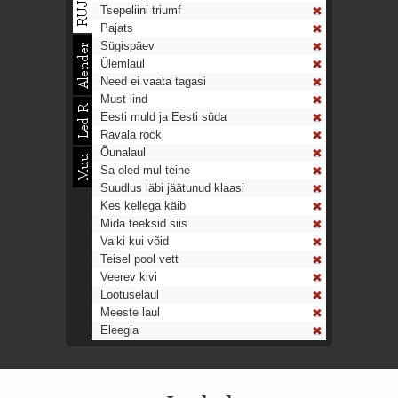
Tsepeliini triumf
Pajats
Sügispäev
Ülemlaul
Need ei vaata tagasi
Must lind
Eesti muld ja Eesti süda
Rävala rock
Õunalaul
Sa oled mul teine
Suudlus läbi jäätunud klaasi
Kes kellega käib
Mida teeksid siis
Vaiki kui võid
Teisel pool vett
Veerev kivi
Lootuselaul
Meeste laul
Eleegia
Tulekell
Ahtumine
Aeg on nagu rong