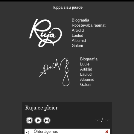
Hüppa sisu juurde
Biograafia
Roostevaba raamat
Artiklid
Laulud
Albumid
Galerii
Biograafia
Luule
Artiklid
Laulud
Albumid
Galerii
Ruja.ee pleier
-:-
/
-:-
Õhtunägemus