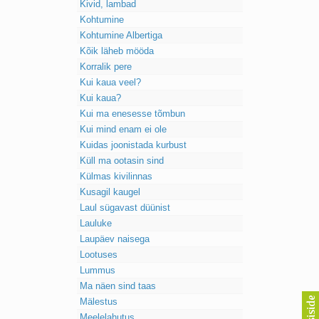
Kivid, lambad
Kaks pihtimust
Kohtumine
Ahtumine
Kohtumine Albertiga
Braueri lint
Kõik läheb mööda
Korralik pere
Kui kaua veel?
Kui kaua?
Kui ma enesesse tõmbun
Kui mind enam ei ole
Kuidas joonistada kurbust
Küll ma ootasin sind
Külmas kivilinnas
Kusagil kaugel
Laul sügavast düünist
Lauluke
Laupäev naisega
Lootuses
Lummus
Ma näen sind taas
Mälestus
Meelelahutus