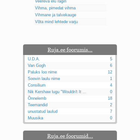
Veereva elu ragin
Vihma, pimedat vihma
Vihmane ja talvekauge
Võta mind lehtede varju
Ruja.ee foorumis...
U.D.A.
5
Van Gogh
6
Paluks loo nime
12
Soovin laulu nime
1
Consilium
4
Nik Kershaw lugu "Wouldn't It ...
0
Õnnelemb
18
Teemandid
2
unustatud laulud
7
Muusika
0
Ruja.ee foorumid...