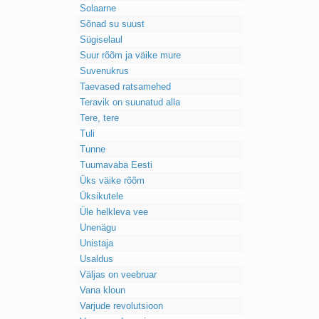
Solaarne
Sõnad su suust
Sügiselaul
Suur rõõm ja väike mure
Suvenukrus
Taevased ratsamehed
Teravik on suunatud alla
Tere, tere
Tuli
Tunne
Tuumavaba Eesti
Üks väike rõõm
Üksikutele
Üle helkleva vee
Unenägu
Unistaja
Usaldus
Väljas on veebruar
Vana kloun
Varjude revolutsioon