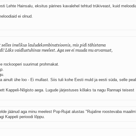
esti Lehte Hainsalu, eksitus pärines kavalehel tehtud trükiveast, kuid meloodi
eloodiaid ei olnud.
ist selles imelikus lauludekombinatsioonis, mis pidi tähistama
di! Läks vaidlustuhinas meelest. Aga see ei muuda mu arvamust,
hele rockooperi suurimat prohmakat.
ap.
gu.
ja ainult ühe loo - Ei mullast. Siis tuli kohe Eesti muld ja eesti süda, selle pea
vett Kappeli-Nõgisto aega. Lugude järjestuses kõlaks ta nagu Rannapi teisest
elde jäänud aga minu meelest Pop-Rujat alustas "Rujaline roostevaba maailm
agi Kappeli perioodi lõppu.