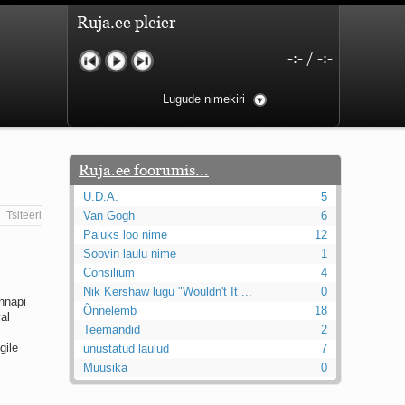
Ruja.ee pleier
-:-
/
-:-
Lugude nimekiri
Ruja.ee foorumis...
U.D.A.
5
Tsiteeri
Van Gogh
6
Paluks loo nime
12
Soovin laulu nime
1
Consilium
4
Nik Kershaw lugu "Wouldn't It ...
0
nnapi
Õnnelemb
18
al
Teemandid
2
gile
unustatud laulud
7
Muusika
0