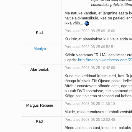
vähendaks piletite läbi
Ma natuke kahtlen, et järgmine aasta ko
näitlejaid-muusikuid, kes on pealegi er
ikka võib...
Postitatud 2008-08-25 09:18:00.
Kadi
Kuulsin,et plaanitakse küll välja anda
Postitatud 2008-08-25 09:52:51.
Merilyn
Käisin vaatamas "RUJA" eelviimast ete
lugeda:
http://merilyn.wordpress.com/2
Postitatud 2008-08-25 10:42:09.
Alar Sudak
Kuna eile kerkinud küsimused, kas Ruja
tänuga küsivalt Tiit Ojasoo poole, kelle
Aitäh tunnustavate sõnade eest, aga sell
puutub DVD tootmisse, siis vastavad et
Kõige positiivsema stsenaariumi kohas
Postitatud 2008-08-25 11:36:10.
Margus Rebane
Muide, mida etenduses sümboliseerisid 
Postitatud 2008-08-25 12:02:48.
Kadi
Aledri abielu lahutust,kriisi elus pakuks