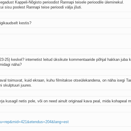
egadust Kappeli-Nõgisto perioodist Rannapi teisele perioodile üleminekul.
ui sisu poolest Rannapi teise perioodi välja jõuti.
igikaudselt kestis?
(23-25) keskel? internetist leitud üksikute kommentaaride põhjal hakkan juba 
 midagi näha?
aval toimuvat, kuid ekraan, kuhu filmitakse otseülekandena, on näha isegi Ta
 skulptuuri juures.
rja kusagil netis pole, või on need ainult originaal kava peal, mida kohapeal 
isu=rep&mid=421&etendus=204&lang=est