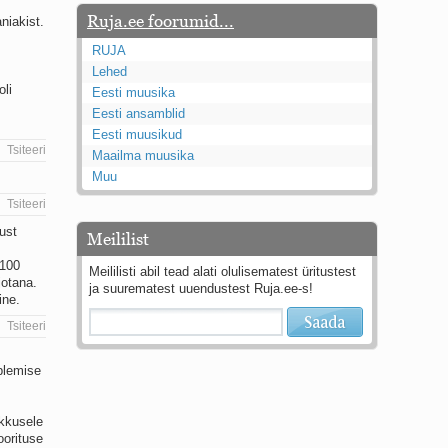
Ruja.ee foorumid...
niakist.
RUJA
Lehed
oli
Eesti muusika
Eesti ansamblid
Eesti muusikud
Tsiteeri
Maailma muusika
Muu
Tsiteeri
ust
Meililist
 100
Meililisti abil tead alati olulisematest üritustest
jotana.
ja suurematest uuendustest Ruja.ee-s!
ine.
Tsiteeri
blemise
ikkusele
oorituse