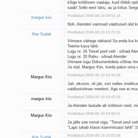
kõige kriitilisem vaataja, kuid tõdeb opt
saab! Selle eest tänu, au ja kiitus Sergol
Postitatud 2008-08-19 09:50:14.
margus kiis
Noh, Alenderi vaimsed väärtused olid kül
Postitatud 2008-08-19 10:25:55.
Alar Sudak
Viimase väitega näitasid Sa enda kui kr
Teeme kava lahti.
Lugu nr. 16 Teisel pool vett - sõnad Al
Lugu nr. 20 Rahu - sõnad Alender
Viimane lugu Dokumentideta võõras linna
Ja nüd, Margus Kiis, korda palun oma vä
Postitatud 2008-08-19 19:44:39.
Margus Kiis
Jah, eksisin, oli jah, vist selles imeli
vaidlustuhinas meelest. Aga see ei mu
Postitatud 2008-08-19 19:45:59.
margus kiis
Ja Alenderi laulude all mõtlesin neid, m
Postitatud 2008-08-19 19:48:51.
Margus Kiis
Ja jälle see rumal viga, "Teisel pool v
"Laps tahab klassi kammitsaist lahti" 1
Postitatud 2008-08-19 20:05:58.
Alar Sudak