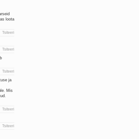
arseid
as loota
Tsiteeri
Tsiteeri
b
Tsiteeri
tuse ja
ule. Mis
tud.
Tsiteeri
Tsiteeri