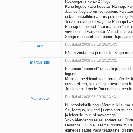
Rockooperis kõlab 27 lugu.
Kuna lugude kava koostas Rannap, kuid t
Jaanus Nõgisto on rockooperis kujutatud
dokumentaalfilmina, mis pole pealegi Nõ
Tervet rockooperit varjutab Rannapi ha
Rannap on öelnud: "kui ma ütlen "ansamb
virvendus ja varjuteater. Varjud, mis pe
Seega moonutab rockooper Ruja ajalugu
Postitatud 2008-08-18 20:33:48.
Ako
Käisin vaatamas ja meeldis. Väga meeldis.
Postitatud 2008-08-18 23:23:32.
margus kiis
Kirjutasin "ooperist" (mida ta ju polnu
lugeda.
Mulle ei meeldinud see stereotüüpidel 
aastat hiljem, kui kellegi käest enam k
Ja üldse olid peale Rannapi seal pea kõi
Postitatud 2008-08-19 08:13:43.
Alar Sudak
Nii pessimistlik nagu Margus Kiis, ma si
Sa, Margus, kirjutad ju oma arvustuses
ja idiootliku nüri silmavaatega".
Yoko Alender on teisel arvamusel. Õhtu
ülesanne: «Ei ole ju temal õppida muust
esinedes sageli väga teatraalne, on kin