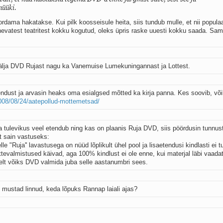
müüki.
rdama hakatakse. Kui pilk koosseisule heita, siis tundub mulle, et nii popula
inevatest teatritest kokku kogutud, oleks üpris raske uuesti kokku saada. Sam
 välja DVD Rujast nagu ka Vanemuise Lumekuningannast ja Lottest.
ndust ja arvasin heaks oma esialgsed mõtted ka kirja panna. Kes soovib, või
008/08/24/aatepollud-mottemetsad/
 tulevikus veel etendub ning kas on plaanis Ruja DVD, siis pöördusin tunnus
lt sain vastuseks:
e "Ruja'' lavastusega on nüüd lõplikult ühel pool ja lisaetendusi kindlasti ei t
tevalmistused käivad, aga 100% kindlust ei ole enne, kui materjal läbi vaada
elt võiks DVD valmida juba selle aastanumbri sees.
mustad linnud, keda lõpuks Rannap laiali ajas?