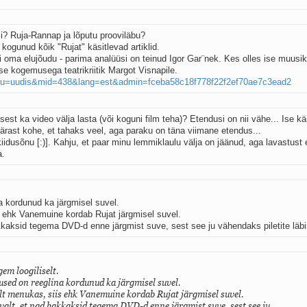
oli? Ruja-Rannap ja lõputu prooviläbu?
ogunud kõik "Rujat" käsitlevad artiklid.
i oma elujõudu - parima analüüsi on teinud Igor Gar¨nek. Kes olles ise muusika
se kogemusega teatrikriitik Margot Visnapile.
isu=uudis&mid=438&lang=est&admin=fceba58c18f778f22f2ef70ae7c3ead2
est ka video välja lasta (või koguni film teha)? Etendusi on nii vähe... Ise kä
ärast kohe, et tahaks veel, aga paraku on täna viimane etendus...
iidusõnu [:)]. Kahju, et paar minu lemmiklaulu välja on jäänud, aga lavastust 
a.
 kordunud ka järgmisel suvel.
s ehk Vanemuine kordab Rujat järgmisel suvel.
akkaksid tegema DVD-d enne järgmist suve, sest see ju vähendaks piletite läb
em loogiliselt.
ed on reeglina kordunud ka järgmisel suvel.
ult menukas, siis ehk Vanemuine kordab Rujat järgmisel suvel.
evalt, et nad hakkaksid tegema DVD-d enne järgmist suve, sest see ju