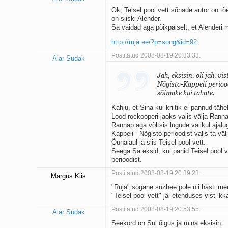
Ok, Teisel pool vett sõnade autor on tõ
on siiski Alender.
Sa väidad aga põikpäiselt, et Alenderi m
http://ruja.ee/?p=song&id=92
Postitatud 2008-08-19 20:33:33.
Alar Sudak
Jah, eksisin, oli jah, v
Nõgisto-Kappeli perioo
sõimake kui tahate.
Kahju, et Sina kui kriitik ei pannud tä
Lood rockooperi jaoks valis välja Rann
Rannap aga võltsis lugude valikul ajalu
Kappeli - Nõgisto perioodist valis ta väl
Õunalaul ja siis Teisel pool vett.
Seega Sa eksid, kui panid Teisel pool 
perioodist.
Postitatud 2008-08-19 20:39:23.
Margus Kiis
"Ruja" sogane süzhee pole nii hästi me
"Teisel pool vett" jäi etenduses vist ikk
Postitatud 2008-08-19 20:53:55.
Alar Sudak
Seekord on Sul õigus ja mina eksisin.