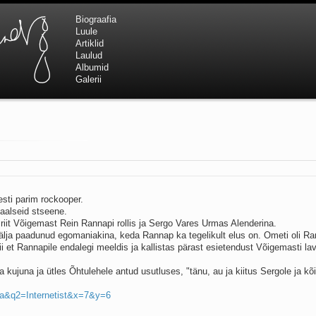
Biograafia
Luule
Artiklid
Laulud
Albumid
Galerii
esti parim rockooper.
iaalseid stseene.
Priit Võigemast Rein Rannapi rollis ja Sergo Vares Urmas Alenderina.
älja paadunud egomaniakina, keda Rannap ka tegelikult elus on. Ometi oli Ra
ii et Rannapile endalegi meeldis ja kallistas pärast esietendust Võigemasti lav
 kujuna ja ütles Õhtulehele antud usutluses, "tänu, au ja kiitus Sergole ja kõi
uja&q2=Internetist&x=7&y=6