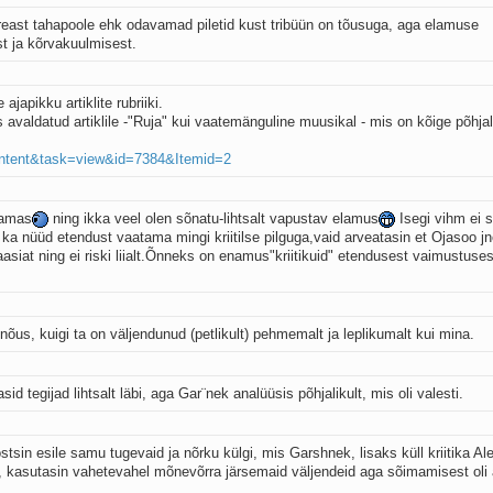
 reast tahapoole ehk odavamad piletid kust tribüün on tõusuga, aga elamuse
t ja kõrvakuulmisest.
ajapikku artiklite rubriiki.
is avaldatud artiklile -"Ruja" kui vaatemänguline muusikal - mis on kõige põhja
content&task=view&id=7384&Itemid=2
atamas
ning ikka veel olen sõnatu-lihtsalt vapustav elamus
Isegi vihm ei 
ka nüüd etendust vaatama mingi kriitilse pilguga,vaid arveatasin et Ojasoo j
siat ning ei riski liialt.Õnneks on enamus"kriitikuid" etendusest vaimustuse
nõus, kuigi ta on väljendunud (petlikult) pehmemalt ja leplikumalt kui mina.
id tegijad lihtsalt läbi, aga Gar¨nek analüüsis põhjalikult, mis oli valesti.
in esile samu tugevaid ja nõrku külgi, mis Garshnek, lisaks küll kriitika Ale
si, kasutasin vahetevahel mõnevõrra järsemaid väljendeid aga sõimamisest oli 