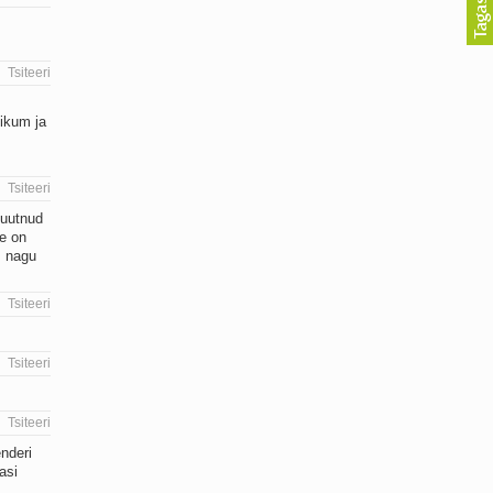
Tsiteeri
likum ja
Tsiteeri
suutnud
ne on
s nagu
Tsiteeri
Tsiteeri
Tsiteeri
nderi
asi