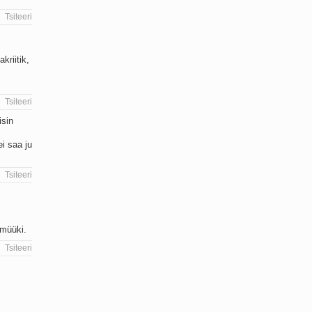
Tsiteeri
kriitik,
Tsiteeri
isin
ei saa ju
Tsiteeri
imüüki.
Tsiteeri