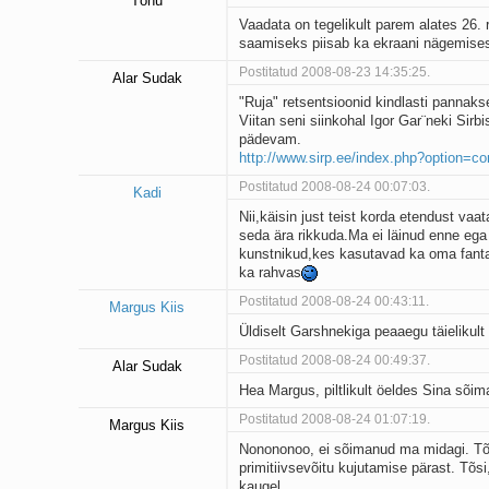
Tõnu
Vaadata on tegelikult parem alates 26.
saamiseks piisab ka ekraani nägemises
Postitatud 2008-08-23 14:35:25.
Alar Sudak
"Ruja" retsentsioonid kindlasti pannakse 
Viitan seni siinkohal Igor Gar¨neki Sirb
pädevam.
http://www.sirp.ee/index.php?option=
Postitatud 2008-08-24 00:07:03.
Kadi
Nii,käisin just teist korda etendust va
seda ära rikkuda.Ma ei läinud enne ega 
kunstnikud,kes kasutavad ka oma fantaa
ka rahvas
Postitatud 2008-08-24 00:43:11.
Margus Kiis
Üldiselt Garshnekiga peaaegu täielikult 
Postitatud 2008-08-24 00:49:37.
Alar Sudak
Hea Margus, piltlikult öeldes Sina sõimas
Postitatud 2008-08-24 01:07:19.
Margus Kiis
Nonononoo, ei sõimanud ma midagi. Tõsts
primitiivsevõitu kujutamise pärast. Tõ
kaugel.