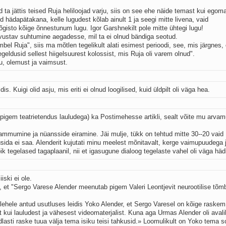
a jättis teised Ruja heliloojad varju, siis on see ehe näide temast kui egoma
 hädapätakana, kelle lugudest kõlab ainult 1 ja seegi mitte livena, vaid
gisto kõige õnnestunum lugu. Igor Garshnekilt pole mitte ühtegi lugu!
lvustav suhtumine aegadesse, mil ta ei olnud bändiga seotud.
el Ruja", siis ma mõtlen tegelikult alati esimest perioodi, see, mis järgnes, 
egeldusid sellest hiigelsuurest kolossist, mis Ruja oli varem olnud".
, olemust ja vaimsust.
 Kuigi olid asju, mis eriti ei olnud loogilised, kuid üldpilt oli väga hea.
d, pigem teatrietendus lauludega) ka Postimehesse artikli, sealt võite mu arvam
tammumine ja nüansside eiramine. Jäi mulje, tükk on tehtud mitte 30--20 vaid
üsida ei saa. Alenderit kujutati minu meelest mõnitavalt, kerge vaimupuudega 
k tegelased tagaplaanil, nii et igasugune dialoog tegelaste vahel oli väga häd
iski ei ole.
, et "Sergo Varese Alender meenutab pigem Valeri Leontjevit neurootilise tõm
lehele antud usutluses leidis Yoko Alender, et Sergo Varesel on kõige raskem
 kui lauludest ja vähesest videomaterjalist. Kuna aga Urmas Alender oli aval
dlasti raske tuua välja tema isiku teisi tahkusid.» Loomulikult on Yoko tema s