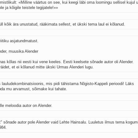
imistlikult: «Milline väärtus on see, kui keegi läbi oma loomingu sellisel kujul 
e ja kõigile teistele tegijatele!»»
l kõik ära unustatud, rääkimata sellest, et ükski tema laul ei kõlanud.
iitiku asjatundmatust.
ender, muusika Alender
s kõlas nii eesti kui vene keeles. Eesti keelsete sõnade autor oli Alender.
idet, et ei kõlanud mitte ükski Urmas Alenderi lugu.
kus lauludekombinatsioonis, mis pidi tähistama Nõgisto-Kappeli perioodi! Läks
uda mu arvamust, sõimake kui tahate.
ille meloodia autor on Alender.
ett" sõnade autor pole Alender vaid Lehte Hainsalu. Luuletus ilmus tema kogum
984.