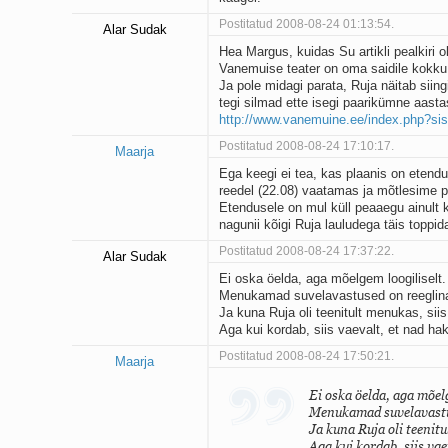
Postitatud 2008-08-24 01:13:54.
Alar Sudak
Hea Margus, kuidas Su artikli pealkiri 
Vanemuise teater on oma saidile kokku k
Ja pole midagi parata, Ruja näitab siing
tegi silmad ette isegi paarikümne aasta
http://www.vanemuine.ee/index.php?s
Postitatud 2008-08-24 17:10:17.
Maarja
Ega keegi ei tea, kas plaanis on etendus
reedel (22.08) vaatamas ja mõtlesime p
Etendusele on mul küll peaaegu ainult k
nagunii kõigi Ruja lauludega täis toppid
Postitatud 2008-08-24 17:37:22.
Alar Sudak
Ei oska öelda, aga mõelgem loogiliselt.
Menukamad suvelavastused on reeglina
Ja kuna Ruja oli teenitult menukas, sii
Aga kui kordab, siis vaevalt, et nad h
Postitatud 2008-08-24 17:50:21.
Maarja
Ei oska öelda, aga mõelg
Menukamad suvelavastus
Ja kuna Ruja oli teenit
Aga kui kordab, siis va