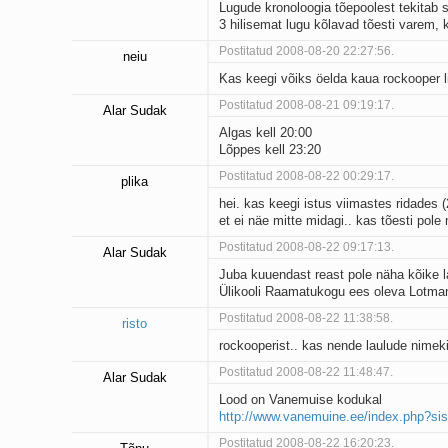
Lugude kronoloogia tõepoolest tekitab s
3 hilisemat lugu kõlavad tõesti varem, k
Postitatud 2008-08-20 22:27:56.
neiu
Kas keegi võiks öelda kaua rockooper l
Postitatud 2008-08-21 09:19:17.
Alar Sudak
Algas kell 20:00
Lõppes kell 23:20
Postitatud 2008-08-22 00:29:17.
plika
hei. kas keegi istus viimastes ridades 
et ei näe mitte midagi.. kas tõesti pole
Postitatud 2008-08-22 09:17:13.
Alar Sudak
Juba kuuendast reast pole näha kõike l
Ülikooli Raamatukogu ees oleva Lotmani
Postitatud 2008-08-22 11:38:58.
risto
rockooperist.. kas nende laulude nimeki
Postitatud 2008-08-22 11:48:47.
Alar Sudak
Lood on Vanemuise kodukal
http://www.vanemuine.ee/index.php?s
Postitatud 2008-08-22 16:20:23.