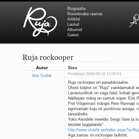
Biograafia
Roostevaba raamat
Artiklid
Laulud
Albumid
Galerii
Ruja rockooper
Autor
Sisu
Postitatud 2008-08-18 12:09:53.
Alar Sudak
Ruja rockooper on paradoksaalne.
Ühest küljest on "Ruja" vaieldamatult e
Lavastuslikult on väga häid, kohati gen
Näitlejate mäng on samuti super. Eriti 
Priit Võigemast mängis Rein Rannapi v
egomaniaki kuju nii positiivse auraga, n
tänutäheks.
Yoko Alendrile meeldis Sergo Vare ta isa
teistele tegijatatele"
http://www.sloleht.ee/index.aspx?q=R
Aga samas on rockooper bullshit.