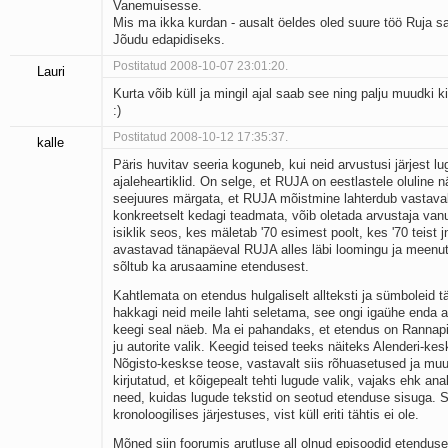
Vanemuisesse.
Mis ma ikka kurdan - ausalt öeldes oled suure töö Ruja sa
Jõudu edapidiseks.
Postitatud 2008-10-07 23:01:20.
Lauri
Kurta võib küll ja mingil ajal saab see ning palju muudki ki
:)
Postitatud 2008-10-12 17:35:37.
kalle
Päris huvitav seeria koguneb, kui neid arvustusi järjest lu
ajaleheartiklid. On selge, et RUJA on eestlastele oluline 
seejuures märgata, et RUJA mõistmine lahterdub vastavalt
konkreetselt kedagi teadmata, võib oletada arvustaja vanu
isiklik seos, kes mäletab '70 esimest poolt, kes '70 teist
avastavad tänapäeval RUJA alles läbi loomingu ja meenut
sõltub ka arusaamine etendusest.
Kahtlemata on etendus hulgaliselt allteksti ja sümboleid tä
hakkagi neid meile lahti seletama, see ongi igaühe enda
keegi seal näeb. Ma ei pahandaks, et etendus on Rannap
ju autorite valik. Keegid teised teeks näiteks Alenderi-k
Nõgisto-keskse teose, vastavalt siis rõhuasetused ja muu
kirjutatud, et kõigepealt tehti lugude valik, vajaks ehk ana
need, kuidas lugude tekstid on seotud etenduse sisuga. S
kronoloogilises järjestuses, vist küll eriti tähtis ei ole.
Mõned siin foorumis arutluse all olnud episoodid etendus