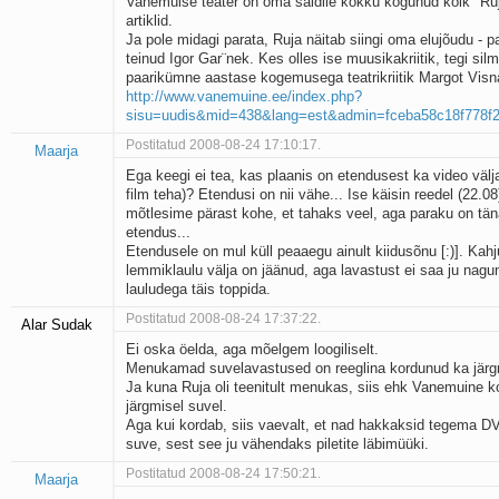
Vanemuise teater on oma saidile kokku kogunud kõik "Ruj
artiklid.
Ja pole midagi parata, Ruja näitab siingi oma elujõudu - p
teinud Igor Gar¨nek. Kes olles ise muusikakriitik, tegi silm
paarikümne aastase kogemusega teatrikriitik Margot Visna
http://www.vanemuine.ee/index.php?
sisu=uudis&mid=438&lang=est&admin=fceba58c18f778f2
Postitatud 2008-08-24 17:10:17.
Maarja
Ega keegi ei tea, kas plaanis on etendusest ka video välja
film teha)? Etendusi on nii vähe... Ise käisin reedel (22.0
mõtlesime pärast kohe, et tahaks veel, aga paraku on tä
etendus...
Etendusele on mul küll peaaegu ainult kiidusõnu [:)]. Kahj
lemmiklaulu välja on jäänud, aga lavastust ei saa ju nagun
lauludega täis toppida.
Postitatud 2008-08-24 17:37:22.
Alar Sudak
Ei oska öelda, aga mõelgem loogiliselt.
Menukamad suvelavastused on reeglina kordunud ka järgm
Ja kuna Ruja oli teenitult menukas, siis ehk Vanemuine k
järgmisel suvel.
Aga kui kordab, siis vaevalt, et nad hakkaksid tegema D
suve, sest see ju vähendaks piletite läbimüüki.
Postitatud 2008-08-24 17:50:21.
Maarja