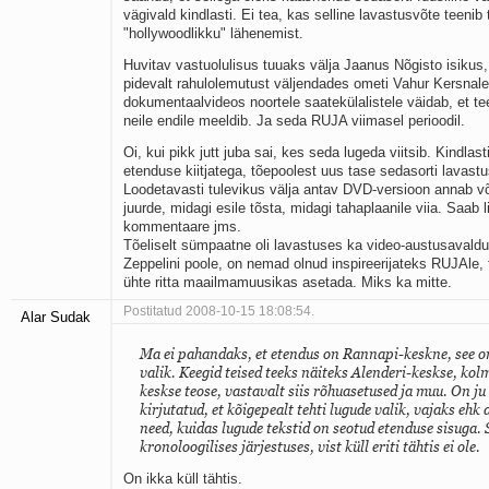
vägivald kindlasti. Ei tea, kas selline lavastusvõte teeni
"hollywoodlikku" lähenemist.
Huvitav vastuolulisus tuuaks välja Jaanus Nõgisto isikus
pidevalt rahulolemutust väljendades ometi Vahur Kersnal
dokumentaalvideos noortele saatekülalistele väidab, et t
neile endile meeldib. Ja seda RUJA viimasel perioodil.
Oi, kui pikk jutt juba sai, kes seda lugeda viitsib. Kindlas
etenduse kiitjatega, tõepoolest uus tase sedasorti lavastu
Loodetavasti tulevikus välja antav DVD-versioon annab v
juurde, midagi esile tõsta, midagi tahaplaanile viia. Saab 
kommentaare jms.
Tõeliselt sümpaatne oli lavastuses ka video-austusaval
Zeppelini poole, on nemad olnud inspireerijateks RUJAle,
ühte ritta maailmamuusikas asetada. Miks ka mitte.
Postitatud 2008-10-15 18:08:54.
Alar Sudak
Ma ei pahandaks, et etendus on Rannapi-keskne, see on
valik. Keegid teised teeks näiteks Alenderi-keskse, ko
keskse teose, vastavalt siis rõhuasetused ja muu. On ju
kirjutatud, et kõigepealt tehti lugude valik, vajaks ehk 
need, kuidas lugude tekstid on seotud etenduse sisuga. S
kronoloogilises järjestuses, vist küll eriti tähtis ei ole.
On ikka küll tähtis.