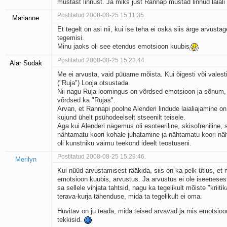
mustast linnust. Ja miks just Rannap mustad linnud laiali
Postitatud 2008-08-25 15:11:35.
Marianne
Et tegelt on asi nii, kui ise teha ei oska siis ärge arvustag
tegemisi.
Minu jaoks oli see etendus emotsioon kuubis
Postitatud 2008-08-25 15:23:44.
Alar Sudak
Me ei arvusta, vaid püüame mõista. Kui õigesti või valest
("Ruja") Looja otsustada.
Nii nagu Ruja loomingus on võrdsed emotsioon ja sõnum,
võrdsed ka "Rujas".
Arvan, et Rannapi poolne Alenderi lindude laialiajamine o
kujund ühelt psühodeelselt stseenilt teisele.
Aga kui Alenderi nägemus oli esoteeriline, skisofreniline, 
nähtamatu koori kohale juhatamine ja nähtamatu koori n
oli kunstniku vaimu teekond ideelt teostuseni.
Postitatud 2008-08-25 15:29:46.
Merilyn
Kui nüüd arvustamisest rääkida, siis on ka pelk ütlus, et m
emotsioon kuubis, arvustus. Ja arvustus ei ole iseenesest
sa sellele vihjata tahtsid, nagu ka tegelikult mõiste "kriit
terava-kurja tähenduse, mida ta tegelikult ei oma.
Huvitav on ju teada, mida teised arvavad ja mis emotsioo
tekkisid.