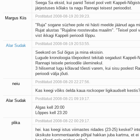
Seega Sa eksid, kui panid Teisel pool vett Kappeli-Nõgis
järjestuses kõlaks ta nagu Rannapi teisest perioodist.
Postitatud 2008-08-19 20:39:23.
Margus Kiis
"Ruja" sogane süzhee pole nii hästi meelde jäänud aga m
Rujat alustas "Rujaline roostevaba maailm". "Teisel pool v
vist ikkagi Kappeli perioodi lõppu.
Postitatud 2008-08-19 20:53:55.
Alar Sudak
Seekord on Sul õigus ja mina eksisin.
Lugude kronoloogia tõepoolest tekitab segadust Kappeli-N
Rannapi teisele perioodile üleminekul.
3 hilisemat lugu kõlavad tõesti varem, kui sisu poolest Ra
perioodi välja jõuti.
Postitatud 2008-08-20 22:27:56.
neiu
Kas keegi võiks öelda kaua rockooper ligikaudselt kestis
Postitatud 2008-08-21 09:19:17.
Alar Sudak
Algas kell 20:00
Lõppes kell 23:20
Postitatud 2008-08-22 00:29:17.
plika
hei. kas keegi istus viimastes ridades (23-25) keskel? inte
üksikute kommentaaride põhjal hakkan juba kartma, et ei 