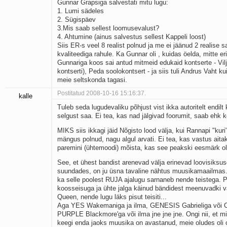
Gunnar Grapsiga salvestati mitu lugu:
1. Lumi sädeles
2. Sügispäev
3.Mis saab sellest loomusevalust?
4. Ahtumine (ainus salvestus sellest Kappeli loost)
Siis ER-s veel 8 realist polnud ja me ei jäänud 2 realise s
kvaliteediga rahule. Ka Gunnar oli , kuidas öelda, mitte eri
Gunnariga koos sai antud mitmeid edukaid kontserte - Vilja
kontserti), Peda soolokontsert - ja siis tuli Andrus Vaht k
meie seltskonda tagasi.
Postitatud 2008-10-16 15:16:37.
kalle
Tuleb seda lugudevaliku põhjust vist ikka autoritelt endil
selgust saa. Ei tea, kas nad jälgivad foorumit, saab ehk 
MIKS siis ikkagi jäid Nõgisto lood välja, kui Rannapi "kuri
mängus polnud, nagu algul arvati. Ei tea, kas vastus aita
paremini (ühtemoodi) mõista, kas see peakski eesmärk o
See, et ühest bandist arenevad välja erinevad loovisiksuse
suundades, on ju üsna tavaline nähtus muusikamaailmas.
ka selle poolest RUJA ajalugu sarnaneb nende teistega. 
koosseisuga ja ühte jalga käinud bändidest meenuvadki v
Queen, nende lugu läks pisut teisiti...
Aga YES Wakemaniga ja ilma, GENESIS Gabrieliga või Co
PURPLE Blackmore'ga või ilma jne jne jne. Ongi nii, et mi
keegi enda jaoks muusika on avastanud, meie oludes oli 