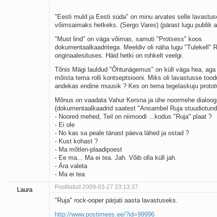
"Eesti muld ja Eesti süda" on minu arvates selle lavastus
võimsaimaks hetkeks. (Sergo Vares) (pärast lugu publik ap
"Must lind" on väga võimas, samuti "Protsess" koos
dokumentaalkaadritega. Meeldiv oli näha lugu "Tulekell" 
originaalesituses. Häid hetki on rohkelt veelgi.
Tõnis Mägi lauldud "Õhtunägemus" on küll väga hea, aga
mõista tema rolli kontseptsiooni. Miks oli lavastusse too
andekas endine muusik ? Kes on tema tegelaskuju protot
Mõnus on vaadata Vahur Kersna ja ühe noormehe dialoog
(dokumentaalkaadrid saatest "Ansambel Ruja stuudiotund
- Noored mehed, Teil on niimoodi ...kodus "Ruja" plaat ?
- Ei ole
- No kas sa peale tänast päeva lähed ja ostad ?
- Kust kohast ?
- Ma mõtlen-plaadipoest
- Ee ma... Ma ei tea. Jah. Võib olla küll jah.
- Ära valeta
- Ma ei tea
Postitatud 2009-03-27 23:13:37.
Laura
"Ruja" rock-ooper pärjati aasta lavastuseks.
http://www.postimees.ee/?id=99996