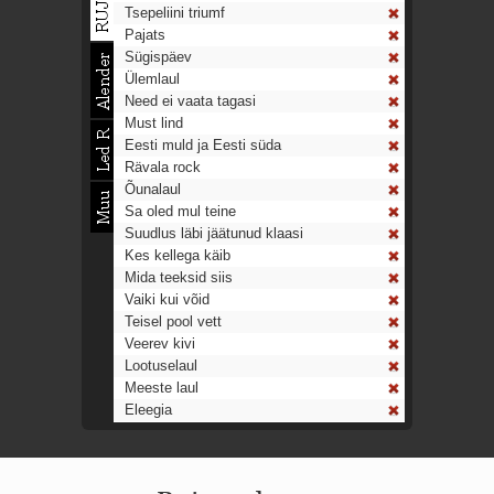
Tsepeliini triumf
Pajats
Sügispäev
Ülemlaul
Need ei vaata tagasi
Must lind
Eesti muld ja Eesti süda
Rävala rock
Õunalaul
Sa oled mul teine
Suudlus läbi jäätunud klaasi
Kes kellega käib
Mida teeksid siis
Vaiki kui võid
Teisel pool vett
Veerev kivi
Lootuselaul
Meeste laul
Eleegia
Tulekell
Ahtumine
Aeg on nagu rong