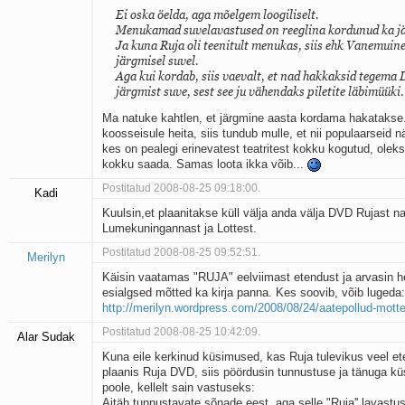
Ei oska öelda, aga mõelgem loogiliselt.
Menukamad suvelavastused on reeglina kordunud ka jä
Ja kuna Ruja oli teenitult menukas, siis ehk Vanemuin
järgmisel suvel.
Aga kui kordab, siis vaevalt, et nad hakkaksid tegema
järgmist suve, sest see ju vähendaks piletite läbimüüki.
Ma natuke kahtlen, et järgmine aasta kordama hakatakse.
koosseisule heita, siis tundub mulle, et nii populaarseid n
kes on pealegi erinevatest teatritest kokku kogutud, oleks
kokku saada. Samas loota ikka võib...
Postitatud 2008-08-25 09:18:00.
Kadi
Kuulsin,et plaanitakse küll välja anda välja DVD Rujast 
Lumekuningannast ja Lottest.
Postitatud 2008-08-25 09:52:51.
Merilyn
Käisin vaatamas "RUJA" eelviimast etendust ja arvasin 
esialgsed mõtted ka kirja panna. Kes soovib, võib lugeda:
http://merilyn.wordpress.com/2008/08/24/aatepollud-mott
Postitatud 2008-08-25 10:42:09.
Alar Sudak
Kuna eile kerkinud küsimused, kas Ruja tulevikus veel e
plaanis Ruja DVD, siis pöördusin tunnustuse ja tänuga küs
poole, kellelt sain vastuseks:
Aitäh tunnustavate sõnade eest, aga selle "Ruja'' lavast