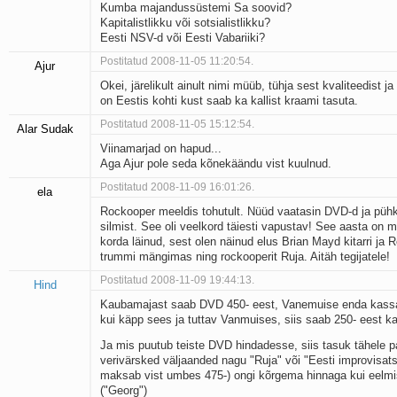
Kumba majandussüstemi Sa soovid?
Kapitalistlikku või sotsialistlikku?
Eesti NSV-d või Eesti Vabariiki?
Postitatud 2008-11-05 11:20:54.
Ajur
Okei, järelikult ainult nimi müüb, tühja sest kvaliteedist 
on Eestis kohti kust saab ka kallist kraami tasuta.
Postitatud 2008-11-05 15:12:54.
Alar Sudak
Viinamarjad on hapud...
Aga Ajur pole seda kõnekäändu vist kuulnud.
Postitatud 2008-11-09 16:01:26.
ela
Rockooper meeldis tohutult. Nüüd vaatasin DVD-d ja pühki
silmist. See oli veelkord täiesti vapustav! See aasta on 
korda läinud, sest olen näinud elus Brian Mayd kitarri ja R
trummi mängimas ning rockooperit Ruja. Aitäh tegijatele!
Postitatud 2008-11-09 19:44:13.
Hind
Kaubamajast saab DVD 450- eest, Vanemuise enda kassa
kui käpp sees ja tuttav Vanmuises, siis saab 250- eest ka
Ja mis puutub teiste DVD hindadesse, siis tasuk tähele pa
verivärsked väljaanded nagu "Ruja" või "Eesti improvisats
maksab vist umbes 475-) ongi kõrgema hinnaga kui eelm
("Georg")