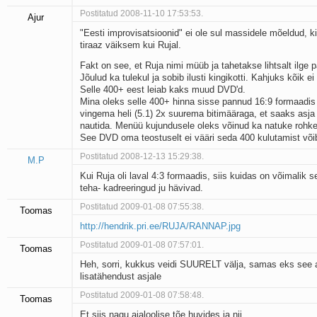
Postitatud 2008-11-10 17:53:53.
Ajur
"Eesti improvisatsioonid" ei ole sul massidele mõeldud, ki
tiraaz väiksem kui Rujal.
Fakt on see, et Ruja nimi müüb ja tahetakse lihtsalt ilge 
Jõulud ka tulekul ja sobib ilusti kingikotti. Kahjuks kõik ei 
Selle 400+ eest leiab kaks muud DVD'd.
Mina oleks selle 400+ hinna sisse pannud 16:9 formaadis 
vingema heli (5.1) 2x suurema bitimääraga, et saaks asja i
nautida. Menüü kujundusele oleks võinud ka natuke rohk
See DVD oma teostuselt ei vääri seda 400 kulutamist võib
Postitatud 2008-12-13 15:29:38.
M.P
Kui Ruja oli laval 4:3 formaadis, siis kuidas on võimalik s
teha- kadreeringud ju hävivad.
Postitatud 2009-01-08 07:55:38.
Toomas
http://hendrik.pri.ee/RUJA/RANNAP.jpg
Postitatud 2009-01-08 07:57:01.
Toomas
Heh, sorri, kukkus veidi SUURELT välja, samas eks see
lisatähendust asjale
Postitatud 2009-01-08 07:58:48.
Toomas
Et siis nagu ajaloolise tõe huvides ja nii ........