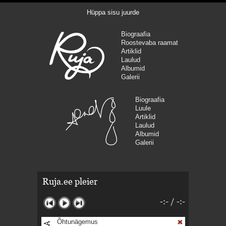
Hüppa sisu juurde
Biograafia
Roostevaba raamat
Artiklid
Laulud
Albumid
Galerii
Biograafia
Luule
Artiklid
Laulud
Albumid
Galerii
Ruja.ee pleier
-:-
/
-:-
Õhtunägemus