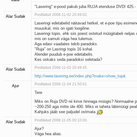
"Lasering" e-pood pakub juba RUJA etenduse DVD! 425.-
Postitatud 2008-11-02 20:49:02.
Alar Sudak
Laseringi edetabelid näitavad hetkel, et e-poe tipu esimen
muusikal, mis on igati loogiline.
Laseringi topis, ehk siis poest ostetud müügitabeli neljas
mis on samuti väga hea tulemus.
Aga edasi vaadates tekib paradoks.
"Ruja" on Lasringi topis 16 kohal.
Alender puudub e-poe edetabelis.
Kes oskaks seda paradoksi seletada?
Postitatud 2008-11-02 20:49:45.
Alar Sudak
http://www.lasering.ee/index.php?make=show_top&
Postitatud 2008-11-04 21:50:01.
Ajur
Tere
Miks on Ruja DVD nii kirve hinnaga müügis? Normaalne 
~200-250 aga mitte üle 400. Miks ei taheta läbimüügi peal
Kahjuks jääb see paljudel ostmata
Postitatud 2008-11-05 00:10:00.
Alar Sudak
Ajur?
Väga hea alias.