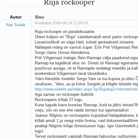
Ruja rockooper
Mu isamaa on minu arm
Ma mustas öös näen...
Laul surnud linnust
Autor
Sisu
Aeg
Postitatud 2008-08-18 12:09:53.
Alar Sudak
Oota mind
Ruja rockooper on paradoksaalne.
Ih-ih-hii ja ah-ah-haa
Ühest küljest on "Ruja" vaieldamatult eesti parim rockoop
Päikeselapsed
Lavastuslikult on väga häid, kohati geniaalseid stseene.
Laul võimalusest
Näitlejate mäng on samuti super. Eriti Priit Võigemast Rein
Luigelaul
Sergo Vares Urmas Alenderina.
Nii vaikseks kõik on jäänud
Priit Võigemast mängis Rein Rannapi välja paadunud ego
Mis saab sellest loomusevalust
Rannap ka tegelikult elus on. Ometi oli Rannapi egomaniak
positiivse auraga, nii et Rannapile endalegi meeldis ja kall
Ei mullast
esietendust Võigemasti laval tänutäheks.
Avanemine
Yoko Alendrile meeldis Sergo Vare ta isa kujuna ja ütles 
Üleminek
usutluses, "tänu, au ja kiitus Sergole ja kõigile teistele teg
Laul teost
http://www.sloleht.ee/index.aspx?q=Ruja&q2=Internetis
Põhi, lõuna, ida, lääs
Aga samas on rockooper bullshit.
Elupõline kaja
Rockooperis kõlab 27 lugu.
Kuna lugude kava koostas Rannap, kuid ta jättis teised Ru
Omaette
varju, siis on see ehe näide temast kui egomaniakist.
Perekondlik
Jaanus Nõgisto on rockooperis kujutatud hädapätakana, k
Kassimäng
kõlab ainult 1 ja seegi mitte livena, vaid dokumentaalfilmi
Läänemere lained
pealegi Nõgisto kõige õnnestunum lugu. Igor Garshnekilt p
Üle müüri
lugu!
Tervet rockooperit varjutab Rannapi halvustav suhtumine 
Valgusemaastikud