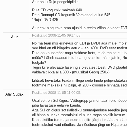
Ajur on ju Ruja peegeldpildis.
Ruja CD kogumik maksab 640.
Rein Rannapi CD kogumik Varajased laulud 545.
"Ruja" DVD 425.
Ajur ehk pingutaks oma ajusid ja teeks võibolla vahet DV
Postitatud 2008-11-05 09:14:03.
Ajur
No ma tean mis erinevus on CD'l ja DVD'l aga ma ei mõis
see hind on nii kõrgeks aetud - jah, 400+ DVD eest makst
Ruja on kaubamärk nagu Adidase kets, mida maine ei lu
müüa? Läheb saadud tulu heategevuseks, näitlejatele, Ruj
tootjale?
Tegin kiire ülevaate laseringis olevatest Eesti DVD plaatide
valdavalt ikka alla 300.- (muusikal Georg 250.-).
Lihtsalt huvistaks teada millega seda hinda põhjendatakse
tootmine maksaks nii palju, et 200.- kroonise hinnaga seda
Postitatud 2008-11-05 11:00:05.
Alar Sudak
Osaliselt on Sul õigus. Võttegrupp ja montaazh olid tõepo
juba lavastuse eelarve kaudu.
Aga Sul on õigus sotsialistliku turumajanduse reeglite järgi
oli hinna aluseks tootmiskulud pluss tagasihoidlik kasum.
Kapitalistliku turumajanduse reeglite järgi ei määra hinda p
tootmiskulud vaid nõudlus. Ja nõudluse järgi on Ruja prae