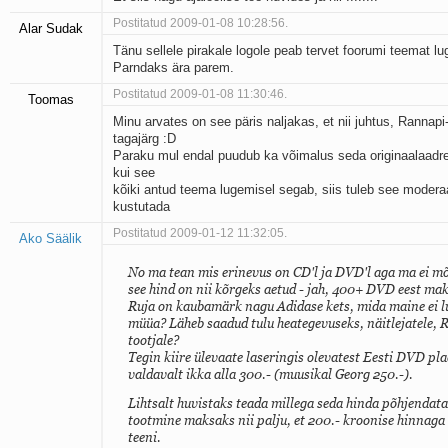
Postitatud 2009-01-08 10:28:56.
Alar Sudak
Tänu sellele pirakale logole peab tervet foorumi teemat lu
Parndaks ära parem.
Postitatud 2009-01-08 11:30:46.
Toomas
Minu arvates on see päris naljakas, et nii juhtus, Rannapi
tagajärg :D
Paraku mul endal puudub ka võimalus seda originaalaadres
kui see
kõiki antud teema lugemisel segab, siis tuleb see moderaa
kustutada
Postitatud 2009-01-12 11:32:05.
Ako Säälik
No ma tean mis erinevus on CD'l ja DVD'l aga ma ei m
see hind on nii kõrgeks aetud - jah, 400+ DVD eest mak
Ruja on kaubamärk nagu Adidase kets, mida maine ei 
müüa? Läheb saadud tulu heategevuseks, näitlejatele, R
tootjale?
Tegin kiire ülevaate laseringis olevatest Eesti DVD plaa
valdavalt ikka alla 300.- (muusikal Georg 250.-).
Lihtsalt huvistaks teada millega seda hinda põhjendata
tootmine maksaks nii palju, et 200.- kroonise hinnaga 
teeni.