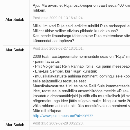
Ajur. Ma arvan, et Ruja rosck-ooper on väärt seda 400 kro
rohkem.
Postitatud 2009-01-13 16:41:24.
Alar Sudak
Millal ilmuvad Ruja saidi artiklite rubriiki Ruja rockooperi ar
Millest üldse selline viivitus pikkade kuude kaupa?
Kas nende ilmumisega tähistatakse Ruja esietenduse viie
kümnendat aastapäeva?
Postitatud 2009-02-27 13:01:01.
Alar Sudak
2008 teatri aastapreemiate nominantide seas on "Ruja" 
- parim lavastus
- Priit Võigemast Rein Rannapi rollis, kui parim meespea
- Ene-Liis Semper, kui "Ruja" kunstnik
- muusikalavastuste auhinna nominent loomingulisele koos
selle asjatundliku teostuse eest
Muusikalavastuste žürii esinaine Raili Sule kommenteeris
idee, teostuse ja tervikliku ansamblitööga meelde «Ruja».
kasutatud draamanäitlejaid ja võib-olla muusikaliselt jäi s
nõrgemaks, aga idee jättis sügava mulje. Ning kui meie ž
välja rohkem auhindu, siis üks mees­kõrvalosa nominent v
Mäe roll «Rujas».
http://www.postimees.ee/?id=87609
Postitatud 2009-02-28 00:22:20.
Alar Sudak