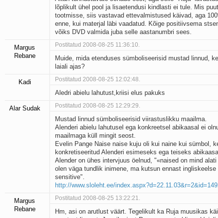
lõplikult ühel pool ja lisaetendusi kindlasti ei tule. Mis p
tootmisse, siis vastavad ettevalmistused käivad, aga 100
enne, kui materjal läbi vaadatud. Kõige positiivsema stse
võiks DVD valmida juba selle aastanumbri sees.
Postitatud 2008-08-25 11:36:10.
Margus
Rebane
Muide, mida etenduses sümboliseerisid mustad linnud, k
laiali ajas?
Postitatud 2008-08-25 12:02:48.
Kadi
Aledri abielu lahutust,kriisi elus pakuks
Postitatud 2008-08-25 12:29:29.
Alar Sudak
Mustad linnud sümboliseerisid viirastuslikku maailma.
Alenderi abielu lahutusel ega konkreetsel abikaasal ei olnu
maailmaga küll mingit seost.
Evelin Pange Naise naise kuju oli kui naine kui sümbol, k
konkretiseeritud Alenderi esimeseks ega teiseks abikaas
Alender on ühes intervjuus öelnud, "«naised on mind alat
olen väga tundlik inimene, ma kutsun ennast ingliskeelse
sensitive".
http://www.sloleht.ee/index.aspx?d=22.11.03&r=2&id=14
Postitatud 2008-08-25 13:22:21.
Margus
Rebane
Hm, asi on arutlust väärt. Tegelikult ka Ruja muusikas käi