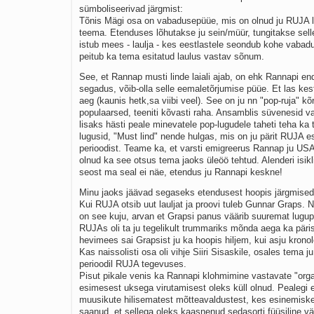
sümboliseerivad järgmist:
Tõnis Mägi osa on vabadusepüüe, mis on olnud ju RUJA l
teema. Etenduses lõhutakse ju sein/müür, tungitakse selle
istub mees - laulja - kes eestlastele seondub kohe vabad
peitub ka tema esitatud laulus vastav sõnum.
See, et Rannap musti linde laiali ajab, on ehk Rannapi e
segadus, võib-olla selle eemaletõrjumise püüe. Et las kes
aeg (kaunis hetk,sa viibi veel). See on ju nn "pop-ruja" kõr
populaarsed, teeniti kõvasti raha. Ansamblis süvenesid va
lisaks hästi peale minevatele pop-lugudele taheti teha ka
lugusid, "Must lind" nende hulgas, mis on ju pärit RUJA 
perioodist. Teame ka, et varsti emigreerus Rannap ju USA-
olnud ka see otsus tema jaoks üleöö tehtud. Alenderi isik
seost ma seal ei näe, etendus ju Rannapi keskne!
Minu jaoks jäävad segaseks etendusest hoopis järgmised
Kui RUJA otsib uut lauljat ja proovi tuleb Gunnar Graps. 
on see kuju, arvan et Grapsi panus väärib suuremat lugup
RUJAs oli ta ju tegelikult trummariks mõnda aega ka päris
hevimees sai Grapsist ju ka hoopis hiljem, kui asju kronol
Kas naissolisti osa oli vihje Siiri Sisaskile, osales tema j
perioodil RUJA tegevuses.
Pisut pikale venis ka Rannapi klohmimine vastavate "orga
esimesest uksega virutamisest oleks küll olnud. Pealegi 
muusikute hilisematest mõtteavaldustest, kes esinemiskee
saanud, et sellega oleks kaasnenud sedasorti füüsiline v