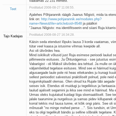
vaatamas 22 231 inimest.
Postitatud 2008-08-27 11:08:55.
Teet
Ajalehes Põhjarannik räägib Jaanus Nõgisti, mida ta ete
link on:
http://www.pohjarannik.ee/modules.php?
name=News&file=article&sid=8548
ja päälkiri
"Jaanus Nõgisto: ma identifitseerin end siiani Ruja kitarris
Postitatud 2008-08-27 16:34:28.
Tajo Kadajas
Käisin seda etendust lõpuks lausa 3 korda vaatamas, vii
tütar veel kaasa ja istusime vihmas keepide all.
Asi oli ülivõrdes hea.
Mind isiklikult võlusid just Ruja esimese perioodi laulud 
pillimeeste esituses. Ja Õhtunägemus - see jutustus esi
Vabariigist - oli Mäksil ülivõrdes ära tehtud. Ja mulle on ü
väljamõeldud tegelase esituses. Mind see ei häirinud kuig
algusaegade laule pole nii heas ettekandes ju kunagi ku
sellest perioodist salvestusi praktiliselt polnud, pole neid e
kogumikplaadil olemas. Olen olnud ka Rujale läbi aegade
seisev isik. Etendus oli muidugi ju tegelikkus ja fantaasia
laulud ajaliselt segamini ja ikka see mind ei häirinud. Ma e
Urmas oleks kujutatud kuidagi liiga skemaatiliselt. See t
jalale taarumine ja nurgelisus ja samas pidev killupanek ol
korral tekkis mul lausa tunne, et kõik ongi päris. See oli sii
mõnusalt "no minge mehed perse ...". Siis tundsin, et Urm
eks ta oligi tegelikult bändis ju selline sõbralik tegelane. 