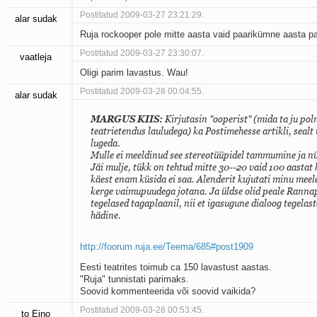
Postitatud 2009-03-27 23:21:29.
alar sudak
Ruja rockooper pole mitte aasta vaid paarikümne aasta pa
Postitatud 2009-03-27 23:30:07.
vaatleja
Oligi parim lavastus. Wau!
Postitatud 2009-03-28 00:04:55.
alar sudak
MARGUS KIIS:
Kirjutasin "ooperist" (mida ta ju po
teatrietendus lauludega) ka Postimehesse artikli, seal
lugeda.
Mulle ei meeldinud see stereotüüpidel tammumine ja n
Jäi mulje, tükk on tehtud mitte 30--20 vaid 100 aastat h
käest enam küsida ei saa. Alenderit kujutati minu meel
kerge vaimupuudega jotana. Ja üldse olid peale Rannap
tegelased tagaplaanil, nii et igasugune dialoog tegelast
hädine.
http://foorum.ruja.ee/Teema/685#post1909
Eesti teatrites toimub ca 150 lavastust aastas.
"Ruja" tunnistati parimaks.
Soovid kommenteerida või soovid vaikida?
Postitatud 2009-03-28 00:53:45.
to Eino