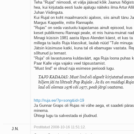
Teha "Rujat" niimoodi, et välja jäävad kõik Jaanus Nõgis
hea, kui kirjutada eesti luule ajalugu näiteks ilma Artur All
Juhan Viidinguta.
Kui Rujal on koht maailmarocki ajaloos, siis ainult tänu J
Margus Kappelile, mitte Rannapile.
"Rujas" on seda vastuolu kajastamas ainult episood, kus
keset publikmenu Rannapi peale, et mis huina-muinat na
Minagi küsisin 1981 aasta lõpus Alenderi käest, et kas t
millega ta laulis Ruja klassikat, laulab nüüd "Tule minug
Jätsin küsimuse katki, kuna tal oli ebamugav vastata. Re
sõltunud ju temast.
"Ruja" oli lavastusena kuldaväärt, aga Ruja loona puhas k
Paar Kalle viga vajaks veel täpsustamist.
"Must lind" ei olnud ruja esimese perioodi lugu.
TAJO KADAJAS: Must lind oli algselt kirjutatud ansam
hiljem jäi ta lihtsalt Pop Rujale . Ja 81 on muidugi Ruja
laul oli olemas 1976 või 1977, peab järgi vaatama.
http://ruja.ee/?p=song&id=19
Ja Gunnar Graps oli Rujas nii vähe aega, et saadeti päras
minema.
Ühtegi lugu ta salvestada ei jõudnud.
Postitatud 2008-10-16 11:51:12.
J.N.