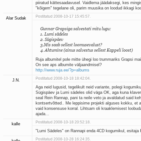
piiratud kättesaadavusel. Vaidlema jäädaksegi, kes mingi
"kõigem" tegelane oli, parim muusika on loodud ikkagi ko
Postitatud 2008-10-17 15:45:57.
Alar Sudak
Gunnar Grapsiga salvestati mitu lugu:
1. Lumi sädeles
2. Sügispäev
3.Mis saab sellest loomusevalust?
4. Ahtumine (ainus salvestus sellest Kappeli loost)
Ruja albumitel pole mitte ühegi loo trummariks Grapsi mai
On see aps albumite väljaandmisel?
http://www.ruja.ee/?p=albums
Postitatud 2008-10-18 18:42:04.
J.N.
Aga neid lugusid, tegelikult neid variante, polegi kogumiku
Sügispäev ja Lumi sädeles olid väga OK, aga kuna klaver
seal Rein Rannap, pani ta neile veto ja avaldatud said ke
kontsertvõtted.. Me leppisime projekti alguses kokku, et 
vaid konsensuse korral. Lihtsam oli kraaklemisest loobuda,
ajada...
Postitatud 2008-10-18 20:52:18.
kalle
"Lumi Sädeles" on Rannapi enda 4CD kogumikul, esitaja
Postitatud 2008-10-28 16:24:35.
kalle