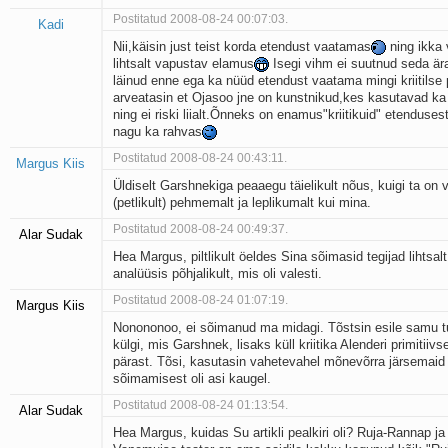
Postitatud 2008-08-24 00:07:03.
Kadi
Nii,käisin just teist korda etendust vaatamas
ning ikka 
lihtsalt vapustav elamus
Isegi vihm ei suutnud seda är
läinud enne ega ka nüüd etendust vaatama mingi kriitilse 
arveatasin et Ojasoo jne on kunstnikud,kes kasutavad ka
ning ei riski liialt.Õnneks on enamus"kriitikuid" etenduse
nagu ka rahvas
Postitatud 2008-08-24 00:43:11.
Margus Kiis
Üldiselt Garshnekiga peaaegu täielikult nõus, kuigi ta on 
(petlikult) pehmemalt ja leplikumalt kui mina.
Postitatud 2008-08-24 00:49:37.
Alar Sudak
Hea Margus, piltlikult öeldes Sina sõimasid tegijad lihtsal
analüüsis põhjalikult, mis oli valesti.
Postitatud 2008-08-24 01:07:19.
Margus Kiis
Nonononoo, ei sõimanud ma midagi. Tõstsin esile samu t
külgi, mis Garshnek, lisaks küll kriitika Alenderi primitiiv
pärast. Tõsi, kasutasin vahetevahel mõnevõrra järsemaid
sõimamisest oli asi kaugel.
Postitatud 2008-08-24 01:13:54.
Alar Sudak
Hea Margus, kuidas Su artikli pealkiri oli? Ruja-Rannap ja