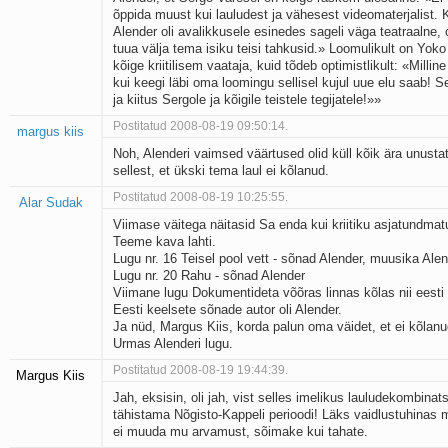
õppida muust kui lauludest ja vähesest videomaterjalist
Alender oli avalikkusele esinedes sageli väga teatraalne, 
tuua välja tema isiku teisi tahkusid.» Loomulikult on Yok
kõige kriitilisem vaataja, kuid tõdeb optimistlikult: «Millin
kui keegi läbi oma loomingu sellisel kujul uue elu saab! Se
ja kiitus Sergole ja kõigile teistele tegijatele!»»
Postitatud 2008-08-19 09:50:14.
margus kiis
Noh, Alenderi vaimsed väärtused olid küll kõik ära unusta
sellest, et ükski tema laul ei kõlanud.
Postitatud 2008-08-19 10:25:55.
Alar Sudak
Viimase väitega näitasid Sa enda kui kriitiku asjatundmat
Teeme kava lahti.
Lugu nr. 16 Teisel pool vett - sõnad Alender, muusika Ale
Lugu nr. 20 Rahu - sõnad Alender
Viimane lugu Dokumentideta võõras linnas kõlas nii eesti
Eesti keelsete sõnade autor oli Alender.
Ja nüd, Margus Kiis, korda palun oma väidet, et ei kõlanu
Urmas Alenderi lugu.
Postitatud 2008-08-19 19:44:39.
Margus Kiis
Jah, eksisin, oli jah, vist selles imelikus lauludekombinats
tähistama Nõgisto-Kappeli perioodi! Läks vaidlustuhinas 
ei muuda mu arvamust, sõimake kui tahate.