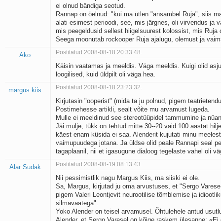
ei olnud bändiga seotud.
Kaks pihtimust
Rannap on öelnud: "kui ma ütlen "ansambel Ruja", siis ma
Ahtumine
alati esimest perioodi, see, mis järgnes, oli virvendus ja v
Braueri lint
mis peegeldusid sellest hiigelsuurest kolossist, mis Ruja 
Seega moonutab rockooper Ruja ajalugu, olemust ja vaim
Postitatud 2008-08-18 20:33:48.
Ako
Käisin vaatamas ja meeldis. Väga meeldis. Kuigi olid asju,
loogilised, kuid üldpilt oli väga hea.
Postitatud 2008-08-18 23:23:32.
margus kiis
Kirjutasin "ooperist" (mida ta ju polnud, pigem teatrietend
Postimehesse artikli, sealt võite mu arvamust lugeda.
Mulle ei meeldinud see stereotüüpidel tammumine ja nüan
Jäi mulje, tükk on tehtud mitte 30--20 vaid 100 aastat hilje
käest enam küsida ei saa. Alenderit kujutati minu meelest
vaimupuudega jotana. Ja üldse olid peale Rannapi seal p
tagaplaanil, nii et igasugune dialoog tegelaste vahel oli v
Postitatud 2008-08-19 08:13:43.
Alar Sudak
Nii pessimistlik nagu Margus Kiis, ma siiski ei ole.
Sa, Margus, kirjutad ju oma arvustuses, et "Sergo Vares
pigem Valeri Leontjevit neurootilise tõmblemise ja idiootlik
silmavaatega".
Yoko Alender on teisel arvamusel. Õhtulehele antud usutl
Alender, et Sergo Varesel on kõige raskem ülesanne: «Ei 