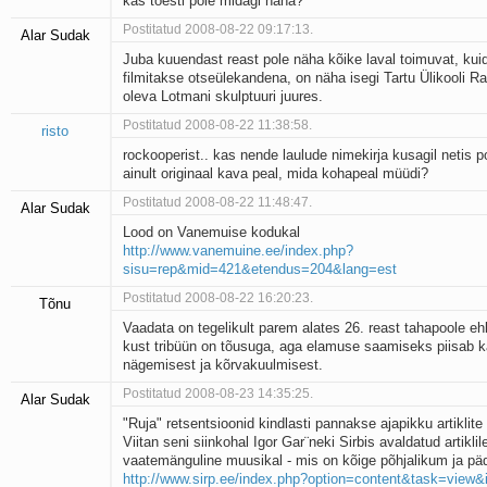
kas tõesti pole midagi näha?
Postitatud 2008-08-22 09:17:13.
Alar Sudak
Juba kuuendast reast pole näha kõike laval toimuvat, kui
filmitakse otseülekandena, on näha isegi Tartu Ülikooli 
oleva Lotmani skulptuuri juures.
Postitatud 2008-08-22 11:38:58.
risto
rockooperist.. kas nende laulude nimekirja kusagil netis p
ainult originaal kava peal, mida kohapeal müüdi?
Postitatud 2008-08-22 11:48:47.
Alar Sudak
Lood on Vanemuise kodukal
http://www.vanemuine.ee/index.php?
sisu=rep&mid=421&etendus=204&lang=est
Postitatud 2008-08-22 16:20:23.
Tõnu
Vaadata on tegelikult parem alates 26. reast tahapoole e
kust tribüün on tõusuga, aga elamuse saamiseks piisab k
nägemisest ja kõrvakuulmisest.
Postitatud 2008-08-23 14:35:25.
Alar Sudak
"Ruja" retsentsioonid kindlasti pannakse ajapikku artiklite r
Viitan seni siinkohal Igor Gar¨neki Sirbis avaldatud artiklil
vaatemänguline muusikal - mis on kõige põhjalikum ja p
http://www.sirp.ee/index.php?option=content&task=view