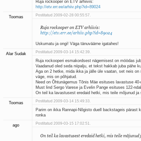
Ruja rockooper on ETV arhiivis:
http://etv.err.ee/arhiiv.php?id=89024
Postitatud 2009-02-28 00:55:57.
Toomas
Ruja rockooper on ETV arhiivis:
http://etv.err.ee/arhiiv.php?id=89024
Uskumatu ja ongi! Väga tänuväärne igatahes!
Postitatud 2009-03-14 15:42:39.
Alar Sudak
Ruja rockooperi esmakordsest nägemisest on möödas jub
Vaadanud oled seda niipalju, et tekst hakkab juba pähe k
Aga on 2 hetke, mida ikka ja jälle üle vaatan, set neis on s
väge, mis on põhjatud.
Need on Õhtunägemus Tõnis Mäe esituses lavastuse 40-nd
Must lind Sergo Varese ja Evelin Pange esituses 122-ndal 
On teil ka lavastusest eredaid hetki, mis teile mõjunud ja
Postitatud 2009-03-14 15:49:33.
Toomas
Parim on ikka Rannapi-Nõgisto duell backstageis pärast
ronka
Postitatud 2009-03-15 17:02:51.
ago
On teil ka lavastusest eredaid hetki, mis teile mõjunud 