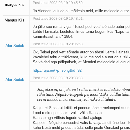
Postitatud 2008-08-19 19:45:59.
margus kiis
Ja Alenderi laulude all mõtlesin neid, mille meloodia autor
Postitatud 2008-08-19 19:48:51.
Margus Kiis
Ja jälle see rumal viga, "Teisel pool vett" sõnade autor po
Lehte Hainsalu. Luuletus ilmus tema kogumikus "Laps tah
kammitsaist lahti" 1984.
Postitatud 2008-08-19 20:05:58.
Alar Sudak
Ok, Teisel pool vett sõnade autor on tõesti Lehte Hainsalu
kavalehel tehtud trükiveast, kuid meloodia autor on siiski 
Sa väidad aga põikpäiselt, et Alenderi meloodiaid ei olnud
http://ruja.ee/?p=song&id=92
Postitatud 2008-08-19 20:33:33.
Alar Sudak
Jah, eksisin, oli jah, vist selles imelikus lauludekombin
tähistama Nõgisto-Kappeli perioodi! Läks vaidlustuhi
see ei muuda mu arvamust, sõimake kui tahate.
Kahju, et Sina kui kriitik ei pannud tähele rockooperi suu
Lood rockooperi jaoks valis välja Rannap.
Rannap aga võltsis lugude valikul ajalugu.
Kappeli - Nõgisto perioodist valis ta välja ainult ühe loo - E
kohe Eesti muld ja eesti süda, selle peale Õunalaul ja siis