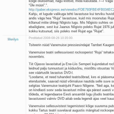
kõige olulisemad, nagu klotsid, mida kasutada. /---/ Väga k
“Üle müüri”.".
http://paber.ekspress.ee/viewdoc/FDE793FBE4FB034E
Kahju, et lugude valikuga tehti lavastuse kui terviku huvid
andis väga hea "Ruja" lavastuse, kuid mis moonutas Ruja 
kõlanud mitte ühtegi Nõgisto lugu. Mis Nõgisto suhtes on 
ebaõiglane, sest kui Jaanus Nõgisto poleks Rujat 1976 ju
kokku kutsunud, siis poleks meil Rujat ega "Rujat".
Postitatud 2008-08-26 10:35:00.
Merilyn
Tsiteerin nüüd Vanemuise pressiesindajat Tambet Kauge
Vanemuise teatri sellesuvisest rockooperist “Ruja” tehak
novembris.
Tiit Ojasoo lavastatud ja Ene-Liis Semperi kujundatud roc
leidnud palju tunnustust ja kiidusõnu, mistõttu otsustas 
see väärtuslik lavastus DVD-l.
“Loodame, et need tuhanded teatrisõbrad, kes ei pääsenu
etendustele, saavad nüüd võimaluse nautida selle suve 
selgitas Vanemuise teatrijuht Paavo Nõgene. “Neil aga, ke
on kindlasti soov seda lavastust mõne aja pärast uuesti
tõdeda, et legendaarse Eesti ansambli lugu jõudis teatrila
lavastusest valmiv DVD aitab seda legendi ajas veel kau
Vanemuise sellesuvistest tegemistest kõige suurema publ
kokku Tartus teatri suvelaval augustis mängitud rockooper