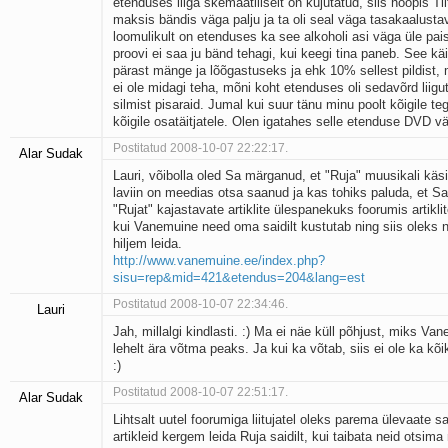
etenduses liiga skemaatiliselt on kujutatud, siis hoopis Tii
maksis bändis väga palju ja ta oli seal väga tasakaalusta
loomulikult on etenduses ka see alkoholi asi väga üle pai
proovi ei saa ju bänd tehagi, kui keegi tina paneb. See kä
pärast mänge ja lõõgastuseks ja ehk 10% sellest pildist, 
ei ole midagi teha, mõni koht etenduses oli sedavõrd liigut
silmist pisaraid. Jumal kui suur tänu minu poolt kõigile teg
kõigile osatäitjatele. Olen igatahes selle etenduse DVD vä
Postitatud 2008-10-07 22:22:17.
Alar Sudak
Lauri, võibolla oled Sa märganud, et "Ruja" muusikali käsit
laviin on meedias otsa saanud ja kas tohiks paluda, et Sa
"Rujat" kajastavate artiklite ülespanekuks foorumis artiklit
kui Vanemuine need oma saidilt kustutab ning siis oleks 
hiljem leida.
http://www.vanemuine.ee/index.php?
sisu=rep&mid=421&etendus=204&lang=est
Postitatud 2008-10-07 22:34:46.
Lauri
Jah, millalgi kindlasti. :) Ma ei näe küll põhjust, miks V
lehelt ära võtma peaks. Ja kui ka võtab, siis ei ole ka kõi
:)
Postitatud 2008-10-07 22:51:17.
Alar Sudak
Lihtsalt uutel foorumiga liitujatel oleks parema ülevaate 
artikleid kergem leida Ruja saidilt, kui taibata neid otsim