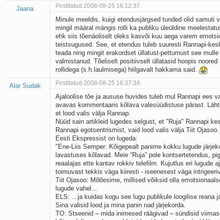
Postitatud 2008-08-25 16:12:37.
Jaana
Minule meeldis, kuigi etendusjärgsed tunded olid samuti 
mingil määral mängis rolli ka publiku üleüldine meelestatu
ehk siis tõenäoliselt oleks kasvõi kuu aega varem emotsio
teistsugused. See, et etendus tuleb suuresti Rannapi-keskn
teada ning mingit erakordset üllatust-pettumust see mulle is
valmistanud. Tõeliselt positiivselt üllatasid hoopis noored
rollidega (s.h.laulmisega) hiilgavalt hakkama said.
Postitatud 2008-08-25 16:37:34.
Alar Sudak
Ajaloolise tõe ja aususe huvides tuleb mul Rannapi ees 
avavas kommentaaris kõlava valesüüdistuse pärast. Lähtu
et lood valis välja Rannap.
Nüüd sain artikleid lugedes selgust, et "Ruja" Rannapi kes
Rannapi egotsentrismist, vaid lood valis välja Tiit Ojasoo.
Eesti Ekspressist on lugeda:
"Ene-Liis Semper: Kõigepealt panime kokku lugude järjek
lavastuses kõlavad. Meie “Ruja” pole kontsertetendus, p
reaalajas ette kantav rokkiv telefilm. Kujutlus eri lugude a
toimuvast tekkis väga kiiresti - iseenesest väga intrigeer
Tiit Ojasoo: Mõtlesime, millised võiksid olla emotsionaals
lugude vahel...
ELS: ...ja kuidas kogu see lugu publikule loogilise reana j
Sina valisid lood ja mina panin nad järjekorda.
TO: Stseenid – mida inimesed räägivad – sündisid viimas