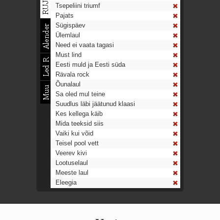
Tsepeliini triumf
Pajats
Sügispäev
Ülemlaul
Need ei vaata tagasi
Must lind
Eesti muld ja Eesti süda
Rävala rock
Õunalaul
Sa oled mul teine
Suudlus läbi jäätunud klaasi
Kes kellega käib
Mida teeksid siis
Vaiki kui võid
Teisel pool vett
Veerev kivi
Lootuselaul
Meeste laul
Eleegia
Tulekell
Ahtumine
Aeg on nagu rong