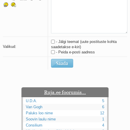
Kaks pihtimust
Ahtumine
Braueri lint
- Jälgi teemat (uute postituste kohta
Valikud:
saadetakse e-kiri)
- Peida e-posti aadress
Ruja.ee foorumis...
U.D.A.
5
Van Gogh
6
Paluks loo nime
12
Soovin laulu nime
1
Consilium
4