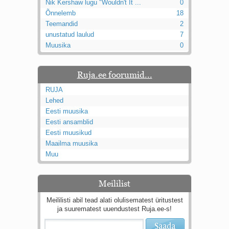
Nik Kershaw lugu "Wouldn't It ...
0
Õnnelemb
18
Teemandid
2
unustatud laulud
7
Muusika
0
Ruja.ee foorumid...
RUJA
Lehed
Eesti muusika
Eesti ansamblid
Eesti muusikud
Maailma muusika
Muu
Meililist
Meililisti abil tead alati olulisematest üritustest
ja suurematest uuendustest Ruja.ee-s!