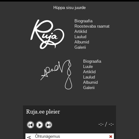
Hüppa sisu juurde
Biograafia
Roostevaba raamat
Artiklid
Laulud
Albumid
Galerii
Biograafia
Luule
Artiklid
Laulud
Albumid
Galerii
Ruja.ee pleier
-:-
/
-:-
Õhtunägemus