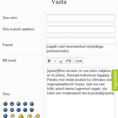
Vasta
Mu isamaa on minu arm
Ma mustas öös näen...
Laul surnud linnust
Aeg
Sinu nimi:
Oota mind
Ih-ih-hii ja ah-ah-haa
Sinu e-posti aadress:
Päikeselapsed
Laul võimalusest
Luigelaul
Parool:
(vajalik vaid reserveeritud nime(de)ga
Nii vaikseks kõik on jäänud
postitamiseks)
Mis saab sellest loomusevalust
Ei mullast
BB kood:
Avanemine
Üleminek
Laul teost
Põhi, lõuna, ida, lääs
Elupõline kaja
Omaette
Sisu:
Perekondlik
Kassimäng
Läänemere lained
Üle müüri
Valgusemaastikud