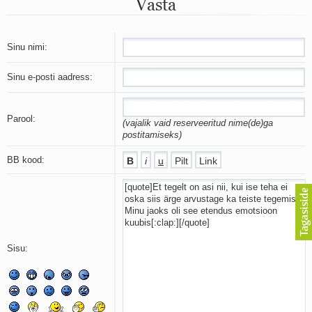
Vasta
Mu isamaa on minu arm
Ma mustas öös näen...
Laul surnud linnust
Aeg
Sinu nimi:
Oota mind
Ih-ih-hii ja ah-ah-haa
Sinu e-posti aadress:
Päikeselapsed
Laul võimalusest
Luigelaul
Parool:
(vajalik vaid reserveeritud nime(de)ga
Nii vaikseks kõik on jäänud
postitamiseks)
Mis saab sellest loomusevalust
Ei mullast
BB kood:
Avanemine
Üleminek
Laul teost
Põhi, lõuna, ida, lääs
Elupõline kaja
Omaette
Sisu:
Perekondlik
Kassimäng
Läänemere lained
Üle müüri
Valgusemaastikud