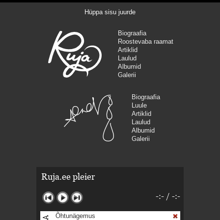
Hüppa sisu juurde
Biograafia
Roostevaba raamat
Artiklid
Laulud
Albumid
Galerii
Biograafia
Luule
Artiklid
Laulud
Albumid
Galerii
Ruja.ee pleier
-:-
/
-:-
Õhtunägemus