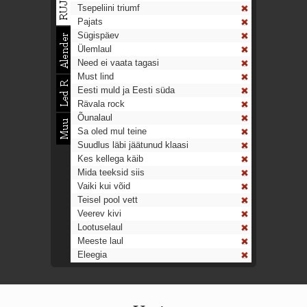
Tsepeliini triumf
Pajats
Sügispäev
Ülemlaul
Need ei vaata tagasi
Must lind
Eesti muld ja Eesti süda
Rävala rock
Õunalaul
Sa oled mul teine
Suudlus läbi jäätunud klaasi
Kes kellega käib
Mida teeksid siis
Vaiki kui võid
Teisel pool vett
Veerev kivi
Lootuselaul
Meeste laul
Eleegia
Tulekell
Ahtumine
Aeg on nagu rong