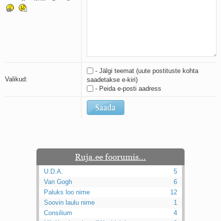
Kaks pihtimust
Ahtumine
Braueri lint
- Jälgi teemat (uute postituste kohta
Valikud:
saadetakse e-kiri)
- Peida e-posti aadress
Ruja.ee foorumis...
U.D.A.
5
Van Gogh
6
Paluks loo nime
12
Soovin laulu nime
1
Consilium
4