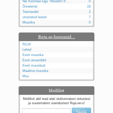
Nik Kershaw lugu "Wouldn't It ...
0
Õnnelemb
18
Teemandid
2
unustatud laulud
7
Muusika
0
Ruja.ee foorumid...
RUJA
Lehed
Eesti muusika
Eesti ansamblid
Eesti muusikud
Maailma muusika
Muu
Meililist
Meililisti abil tead alati olulisematest üritustest
ja suurematest uuendustest Ruja.ee-s!