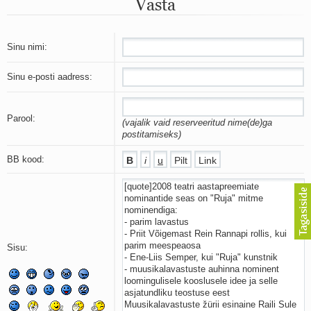
Vasta
Mu isamaa on minu arm
Ma mustas öös näen...
Laul surnud linnust
Aeg
Sinu nimi:
Oota mind
Ih-ih-hii ja ah-ah-haa
Sinu e-posti aadress:
Päikeselapsed
Laul võimalusest
Luigelaul
Parool:
(vajalik vaid reserveeritud nime(de)ga
Nii vaikseks kõik on jäänud
postitamiseks)
Mis saab sellest loomusevalust
Ei mullast
BB kood:
Avanemine
Üleminek
Laul teost
Põhi, lõuna, ida, lääs
Elupõline kaja
Omaette
Sisu:
Perekondlik
Kassimäng
Läänemere lained
Üle müüri
Valgusemaastikud