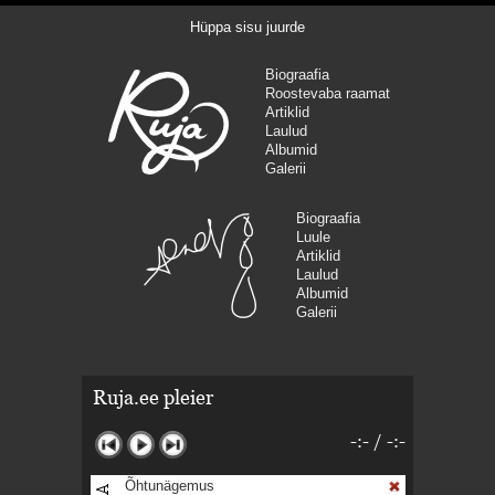
Hüppa sisu juurde
Biograafia
Roostevaba raamat
Artiklid
Laulud
Albumid
Galerii
Biograafia
Luule
Artiklid
Laulud
Albumid
Galerii
Ruja.ee pleier
-:-
/
-:-
Õhtunägemus