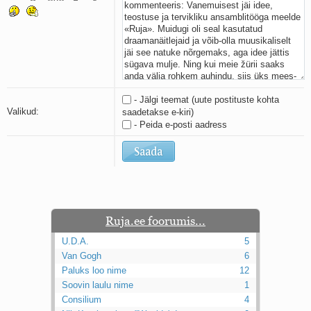
Kaks pihtimust
Ahtumine
Braueri lint
- Jälgi teemat (uute postituste kohta
Valikud:
saadetakse e-kiri)
- Peida e-posti aadress
Ruja.ee foorumis...
U.D.A.
5
Van Gogh
6
Paluks loo nime
12
Soovin laulu nime
1
Consilium
4