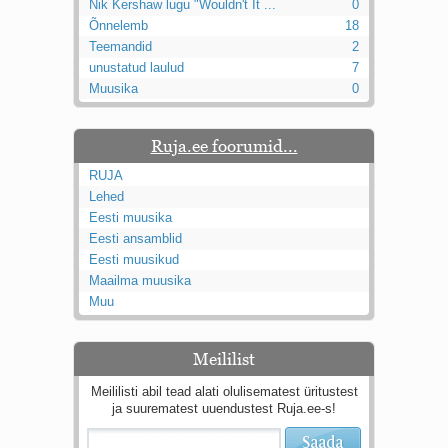
Nik Kershaw lugu "Wouldn't It ...
0
Õnnelemb
18
Teemandid
2
unustatud laulud
7
Muusika
0
Ruja.ee foorumid...
RUJA
Lehed
Eesti muusika
Eesti ansamblid
Eesti muusikud
Maailma muusika
Muu
Meililist
Meililisti abil tead alati olulisematest üritustest
ja suurematest uuendustest Ruja.ee-s!