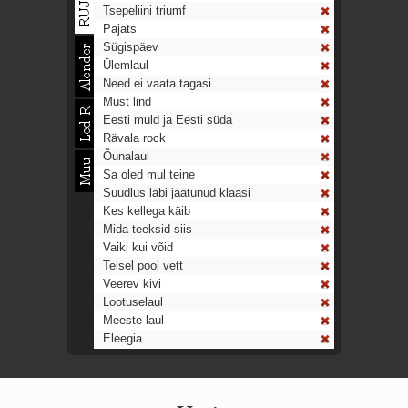
Tsepeliini triumf
Pajats
Sügispäev
Ülemlaul
Need ei vaata tagasi
Must lind
Eesti muld ja Eesti süda
Rävala rock
Õunalaul
Sa oled mul teine
Suudlus läbi jäätunud klaasi
Kes kellega käib
Mida teeksid siis
Vaiki kui võid
Teisel pool vett
Veerev kivi
Lootuselaul
Meeste laul
Eleegia
Tulekell
Ahtumine
Aeg on nagu rong