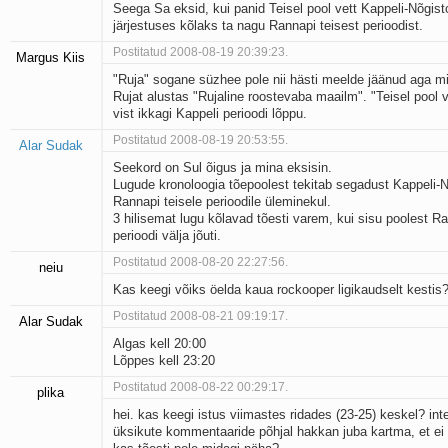
Seega Sa eksid, kui panid Teisel pool vett Kappeli-Nõgis
järjestuses kõlaks ta nagu Rannapi teisest perioodist.
Postitatud 2008-08-19 20:39:23.
Margus Kiis
"Ruja" sogane süzhee pole nii hästi meelde jäänud aga m
Rujat alustas "Rujaline roostevaba maailm". "Teisel pool v
vist ikkagi Kappeli perioodi lõppu.
Postitatud 2008-08-19 20:53:55.
Alar Sudak
Seekord on Sul õigus ja mina eksisin.
Lugude kronoloogia tõepoolest tekitab segadust Kappeli-N
Rannapi teisele perioodile üleminekul.
3 hilisemat lugu kõlavad tõesti varem, kui sisu poolest Ra
perioodi välja jõuti.
Postitatud 2008-08-20 22:27:56.
neiu
Kas keegi võiks öelda kaua rockooper ligikaudselt kestis
Postitatud 2008-08-21 09:19:17.
Alar Sudak
Algas kell 20:00
Lõppes kell 23:20
Postitatud 2008-08-22 00:29:17.
plika
hei. kas keegi istus viimastes ridades (23-25) keskel? inte
üksikute kommentaaride põhjal hakkan juba kartma, et ei 