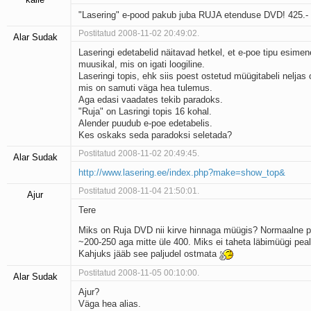
"Lasering" e-pood pakub juba RUJA etenduse DVD! 425.-
Postitatud 2008-11-02 20:49:02.
Alar Sudak
Laseringi edetabelid näitavad hetkel, et e-poe tipu esimen
muusikal, mis on igati loogiline.
Laseringi topis, ehk siis poest ostetud müügitabeli neljas
mis on samuti väga hea tulemus.
Aga edasi vaadates tekib paradoks.
"Ruja" on Lasringi topis 16 kohal.
Alender puudub e-poe edetabelis.
Kes oskaks seda paradoksi seletada?
Postitatud 2008-11-02 20:49:45.
Alar Sudak
http://www.lasering.ee/index.php?make=show_top&
Postitatud 2008-11-04 21:50:01.
Ajur
Tere
Miks on Ruja DVD nii kirve hinnaga müügis? Normaalne 
~200-250 aga mitte üle 400. Miks ei taheta läbimüügi peal
Kahjuks jääb see paljudel ostmata
Postitatud 2008-11-05 00:10:00.
Alar Sudak
Ajur?
Väga hea alias.