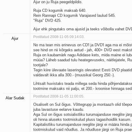
Ajur on ju Ruja peegeldpildis.
Ruja CD kogumik maksab 640.
Rein Rannapi CD kogumik Varajased laulud 545.
"Ruja" DVD 425.
Ajur ehk pingutaks oma ajusid ja teeks võibolla vahet DV
Postitatud 2008-11-05 09:14:03.
Ajur
No ma tean mis erinevus on CD'l ja DVD'l aga ma ei mõis
see hind on nii kõrgeks aetud - jah, 400+ DVD eest makst
Ruja on kaubamärk nagu Adidase kets, mida maine ei lu
müüa? Läheb saadud tulu heategevuseks, näitlejatele, Ruj
tootjale?
Tegin kiire ülevaate laseringis olevatest Eesti DVD plaatide
valdavalt ikka alla 300.- (muusikal Georg 250.-).
Lihtsalt huvistaks teada millega seda hinda põhjendatakse
tootmine maksaks nii palju, et 200.- kroonise hinnaga seda
Postitatud 2008-11-05 11:00:05.
Alar Sudak
Osaliselt on Sul õigus. Võttegrupp ja montaazh olid tõepo
juba lavastuse eelarve kaudu.
Aga Sul on õigus sotsialistliku turumajanduse reeglite järgi
oli hinna aluseks tootmiskulud pluss tagasihoidlik kasum.
Kapitalistliku turumajanduse reeglite järgi ei määra hinda p
tootmiskulud vaid nõudlus. Ja nõudluse järgi on Ruja prae