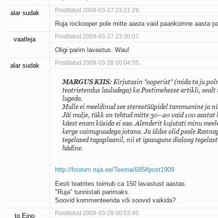
Postitatud 2009-03-27 23:21:29.
alar sudak
Ruja rockooper pole mitte aasta vaid paarikümne aasta pa
Postitatud 2009-03-27 23:30:07.
vaatleja
Oligi parim lavastus. Wau!
Postitatud 2009-03-28 00:04:55.
alar sudak
MARGUS KIIS:
Kirjutasin "ooperist" (mida ta ju po
teatrietendus lauludega) ka Postimehesse artikli, seal
lugeda.
Mulle ei meeldinud see stereotüüpidel tammumine ja n
Jäi mulje, tükk on tehtud mitte 30--20 vaid 100 aastat h
käest enam küsida ei saa. Alenderit kujutati minu meel
kerge vaimupuudega jotana. Ja üldse olid peale Rannap
tegelased tagaplaanil, nii et igasugune dialoog tegelast
hädine.
http://foorum.ruja.ee/Teema/685#post1909
Eesti teatrites toimub ca 150 lavastust aastas.
"Ruja" tunnistati parimaks.
Soovid kommenteerida või soovid vaikida?
Postitatud 2009-03-28 00:53:45.
to Eino