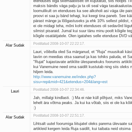
etenduses liiga skemaatiliselt on kujutatud, siis hoopis Tii
maksis bändis väga palju ja ta oli seal väga tasakaalusta
loomulikult on etenduses ka see alkoholi asi väga üle pai
proovi ei saa ju bänd tehagi, kui keegi tina paneb. See kä
pärast mänge ja lõõgastuseks ja ehk 10% sellest pildist, 
ei ole midagi teha, mõni koht etenduses oli sedavõrd liigut
silmist pisaraid. Jumal kui suur tänu minu poolt kõigile teg
kõigile osatäitjatele. Olen igatahes selle etenduse DVD vä
Postitatud 2008-10-07 22:22:17.
Alar Sudak
Lauri, võibolla oled Sa märganud, et "Ruja" muusikali käsit
laviin on meedias otsa saanud ja kas tohiks paluda, et Sa
"Rujat" kajastavate artiklite ülespanekuks foorumis artiklit
kui Vanemuine need oma saidilt kustutab ning siis oleks 
hiljem leida.
http://www.vanemuine.ee/index.php?
sisu=rep&mid=421&etendus=204&lang=est
Postitatud 2008-10-07 22:34:46.
Lauri
Jah, millalgi kindlasti. :) Ma ei näe küll põhjust, miks V
lehelt ära võtma peaks. Ja kui ka võtab, siis ei ole ka kõi
:)
Postitatud 2008-10-07 22:51:17.
Alar Sudak
Lihtsalt uutel foorumiga liitujatel oleks parema ülevaate 
artikleid kergem leida Ruja saidilt, kui taibata neid otsim