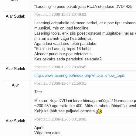
"Lasering" e-pood pakub juba RUJA etenduse DVD! 425.-
Postitatud 2008-11-02 20:49:02.
Alar Sudak
Laseringi edetabelid näitavad hetkel, et e-poe tipu esimen
muusikal, mis on igati loogiline.
Laseringi topis, ehk siis poest ostetud müügitabeli neljas
mis on samuti väga hea tulemus.
Aga edasi vaadates tekib paradoks.
"Ruja" on Lasringi topis 16 kohal.
Alender puudub e-poe edetabelis.
Kes oskaks seda paradoksi seletada?
Postitatud 2008-11-02 20:49:45.
Alar Sudak
http://www.lasering.ee/index.php?make=show_top&
Postitatud 2008-11-04 21:50:01.
Ajur
Tere
Miks on Ruja DVD nii kirve hinnaga müügis? Normaalne 
~200-250 aga mitte üle 400. Miks ei taheta läbimüügi peal
Kahjuks jääb see paljudel ostmata
Postitatud 2008-11-05 00:10:00.
Alar Sudak
Ajur?
Väga hea alias.