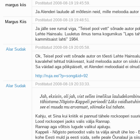
Postitatud 2008-08-19 19:45:59.
margus kiis
Ja Alenderi laulude all mõtlesin neid, mille meloodia autor
Postitatud 2008-08-19 19:48:51.
Margus Kiis
Ja jälle see rumal viga, "Teisel pool vett" sõnade autor po
Lehte Hainsalu. Luuletus ilmus tema kogumikus "Laps tah
kammitsaist lahti" 1984.
Postitatud 2008-08-19 20:05:58.
Alar Sudak
Ok, Teisel pool vett sõnade autor on tõesti Lehte Hainsalu
kavalehel tehtud trükiveast, kuid meloodia autor on siiski 
Sa väidad aga põikpäiselt, et Alenderi meloodiaid ei olnud
http://ruja.ee/?p=song&id=92
Postitatud 2008-08-19 20:33:33.
Alar Sudak
Jah, eksisin, oli jah, vist selles imelikus lauludekombin
tähistama Nõgisto-Kappeli perioodi! Läks vaidlustuhi
see ei muuda mu arvamust, sõimake kui tahate.
Kahju, et Sina kui kriitik ei pannud tähele rockooperi suu
Lood rockooperi jaoks valis välja Rannap.
Rannap aga võltsis lugude valikul ajalugu.
Kappeli - Nõgisto perioodist valis ta välja ainult ühe loo - E
kohe Eesti muld ja eesti süda, selle peale Õunalaul ja siis