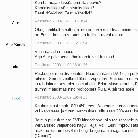
Kumba majandussüstemi Sa soovid?
Kapitalistlikku või sotsialistlikku?
Eesti NSV-d või Eesti Vabariiki?
Postitatud 2008-11-05 11:20:54.
Ajur
Okei, järelikult ainult nimi müüb, tühja sest kvaliteedist 
on Eestis kohti kust saab ka kallist kraami tasuta.
Postitatud 2008-11-05 15:12:54.
Alar Sudak
Viinamarjad on hapud...
Aga Ajur pole seda kõnekäändu vist kuulnud.
Postitatud 2008-11-09 16:01:26.
ela
Rockooper meeldis tohutult. Nüüd vaatasin DVD-d ja pühki
silmist. See oli veelkord täiesti vapustav! See aasta on 
korda läinud, sest olen näinud elus Brian Mayd kitarri ja R
trummi mängimas ning rockooperit Ruja. Aitäh tegijatele!
Postitatud 2008-11-09 19:44:13.
Hind
Kaubamajast saab DVD 450- eest, Vanemuise enda kassa
kui käpp sees ja tuttav Vanmuises, siis saab 250- eest ka
Ja mis puutub teiste DVD hindadesse, siis tasuk tähele pa
verivärsked väljaanded nagu "Ruja" või "Eesti improvisats
maksab vist umbes 475-) ongi kõrgema hinnaga kui eelm
("Georg")