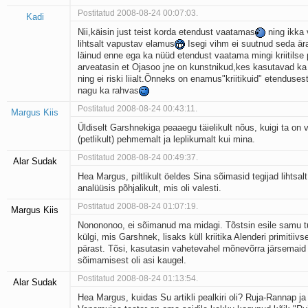
Postitatud 2008-08-24 00:07:03.
Kadi
Nii,käisin just teist korda etendust vaatamas
ning ikka 
lihtsalt vapustav elamus
Isegi vihm ei suutnud seda är
läinud enne ega ka nüüd etendust vaatama mingi kriitilse 
arveatasin et Ojasoo jne on kunstnikud,kes kasutavad ka
ning ei riski liialt.Õnneks on enamus"kriitikuid" etenduse
nagu ka rahvas
Postitatud 2008-08-24 00:43:11.
Margus Kiis
Üldiselt Garshnekiga peaaegu täielikult nõus, kuigi ta on 
(petlikult) pehmemalt ja leplikumalt kui mina.
Postitatud 2008-08-24 00:49:37.
Alar Sudak
Hea Margus, piltlikult öeldes Sina sõimasid tegijad lihtsal
analüüsis põhjalikult, mis oli valesti.
Postitatud 2008-08-24 01:07:19.
Margus Kiis
Nonononoo, ei sõimanud ma midagi. Tõstsin esile samu t
külgi, mis Garshnek, lisaks küll kriitika Alenderi primitiiv
pärast. Tõsi, kasutasin vahetevahel mõnevõrra järsemaid
sõimamisest oli asi kaugel.
Postitatud 2008-08-24 01:13:54.
Alar Sudak
Hea Margus, kuidas Su artikli pealkiri oli? Ruja-Rannap ja