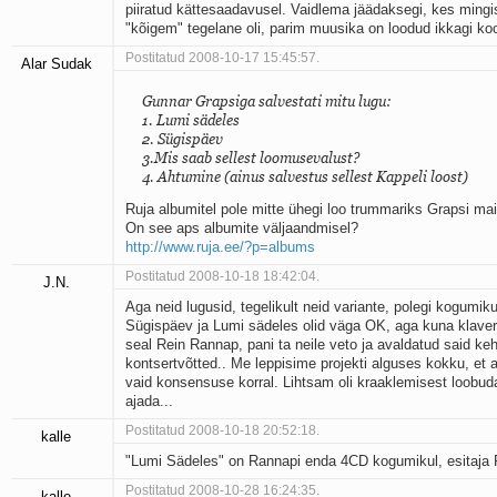
piiratud kättesaadavusel. Vaidlema jäädaksegi, kes mingi
"kõigem" tegelane oli, parim muusika on loodud ikkagi ko
Postitatud 2008-10-17 15:45:57.
Alar Sudak
Gunnar Grapsiga salvestati mitu lugu:
1. Lumi sädeles
2. Sügispäev
3.Mis saab sellest loomusevalust?
4. Ahtumine (ainus salvestus sellest Kappeli loost)
Ruja albumitel pole mitte ühegi loo trummariks Grapsi mai
On see aps albumite väljaandmisel?
http://www.ruja.ee/?p=albums
Postitatud 2008-10-18 18:42:04.
J.N.
Aga neid lugusid, tegelikult neid variante, polegi kogumiku
Sügispäev ja Lumi sädeles olid väga OK, aga kuna klaver
seal Rein Rannap, pani ta neile veto ja avaldatud said ke
kontsertvõtted.. Me leppisime projekti alguses kokku, et 
vaid konsensuse korral. Lihtsam oli kraaklemisest loobuda,
ajada...
Postitatud 2008-10-18 20:52:18.
kalle
"Lumi Sädeles" on Rannapi enda 4CD kogumikul, esitaja
Postitatud 2008-10-28 16:24:35.
kalle