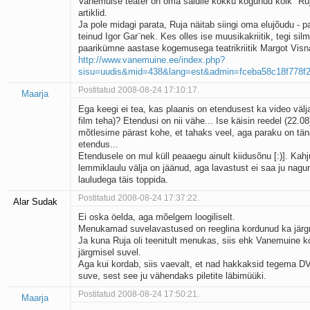
Vanemuise teater on oma saidile kokku kogunud kõik "Ruj
artiklid.
Ja pole midagi parata, Ruja näitab siingi oma elujõudu - p
teinud Igor Gar¨nek. Kes olles ise muusikakriitik, tegi silm
paarikümne aastase kogemusega teatrikriitik Margot Visna
http://www.vanemuine.ee/index.php?
sisu=uudis&mid=438&lang=est&admin=fceba58c18f778f2
Postitatud 2008-08-24 17:10:17.
Maarja
Ega keegi ei tea, kas plaanis on etendusest ka video välja
film teha)? Etendusi on nii vähe... Ise käisin reedel (22.0
mõtlesime pärast kohe, et tahaks veel, aga paraku on tä
etendus...
Etendusele on mul küll peaaegu ainult kiidusõnu [:)]. Kahj
lemmiklaulu välja on jäänud, aga lavastust ei saa ju nagun
lauludega täis toppida.
Postitatud 2008-08-24 17:37:22.
Alar Sudak
Ei oska öelda, aga mõelgem loogiliselt.
Menukamad suvelavastused on reeglina kordunud ka järgm
Ja kuna Ruja oli teenitult menukas, siis ehk Vanemuine k
järgmisel suvel.
Aga kui kordab, siis vaevalt, et nad hakkaksid tegema D
suve, sest see ju vähendaks piletite läbimüüki.
Postitatud 2008-08-24 17:50:21.
Maarja