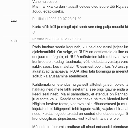
Vanemuisesse.
Mis ma ikka kurdan - ausalt öeldes oled suure töö Ruja sa
Jõudu edapidiseks.
Postitatud 2008-10-07 23:01:20.
Lauri
Kurta võib küll ja mingil ajal saab see ning palju muudki ki
:)
Postitatud 2008-10-12 17:35:37.
kalle
Päris huvitav seeria koguneb, kui neid arvustusi järjest lu
ajaleheartiklid. On selge, et RUJA on eestlastele oluline 
seejuures märgata, et RUJA mõistmine lahterdub vastavalt
konkreetselt kedagi teadmata, võib oletada arvustaja vanu
isiklik seos, kes mäletab '70 esimest poolt, kes '70 teist
avastavad tänapäeval RUJA alles läbi loomingu ja meenut
sõltub ka arusaamine etendusest.
Kahtlemata on etendus hulgaliselt allteksti ja sümboleid tä
hakkagi neid meile lahti seletama, see ongi igaühe enda
keegi seal näeb. Ma ei pahandaks, et etendus on Rannap
ju autorite valik. Keegid teised teeks näiteks Alenderi-k
Nõgisto-keskse teose, vastavalt siis rõhuasetused ja muu
kirjutatud, et kõigepealt tehti lugude valik, vajaks ehk ana
need, kuidas lugude tekstid on seotud etenduse sisuga. S
kronoloogilises järjestuses, vist küll eriti tähtis ei ole.
Mõned siin foorumis arutluse all olnud episoodid etendus