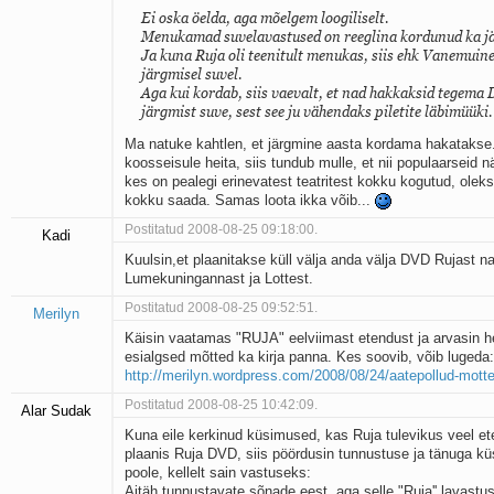
Ei oska öelda, aga mõelgem loogiliselt.
Menukamad suvelavastused on reeglina kordunud ka jä
Ja kuna Ruja oli teenitult menukas, siis ehk Vanemuin
järgmisel suvel.
Aga kui kordab, siis vaevalt, et nad hakkaksid tegema
järgmist suve, sest see ju vähendaks piletite läbimüüki.
Ma natuke kahtlen, et järgmine aasta kordama hakatakse.
koosseisule heita, siis tundub mulle, et nii populaarseid n
kes on pealegi erinevatest teatritest kokku kogutud, oleks
kokku saada. Samas loota ikka võib...
Postitatud 2008-08-25 09:18:00.
Kadi
Kuulsin,et plaanitakse küll välja anda välja DVD Rujast 
Lumekuningannast ja Lottest.
Postitatud 2008-08-25 09:52:51.
Merilyn
Käisin vaatamas "RUJA" eelviimast etendust ja arvasin 
esialgsed mõtted ka kirja panna. Kes soovib, võib lugeda:
http://merilyn.wordpress.com/2008/08/24/aatepollud-mott
Postitatud 2008-08-25 10:42:09.
Alar Sudak
Kuna eile kerkinud küsimused, kas Ruja tulevikus veel e
plaanis Ruja DVD, siis pöördusin tunnustuse ja tänuga küs
poole, kellelt sain vastuseks:
Aitäh tunnustavate sõnade eest, aga selle "Ruja'' lavast