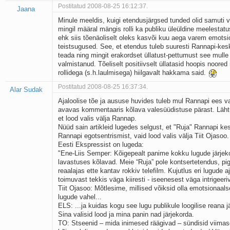
Postitatud 2008-08-25 16:12:37.
Jaana
Minule meeldis, kuigi etendusjärgsed tunded olid samuti 
mingil määral mängis rolli ka publiku üleüldine meelestatu
ehk siis tõenäoliselt oleks kasvõi kuu aega varem emotsio
teistsugused. See, et etendus tuleb suuresti Rannapi-keskn
teada ning mingit erakordset üllatust-pettumust see mulle is
valmistanud. Tõeliselt positiivselt üllatasid hoopis noored
rollidega (s.h.laulmisega) hiilgavalt hakkama said.
Postitatud 2008-08-25 16:37:34.
Alar Sudak
Ajaloolise tõe ja aususe huvides tuleb mul Rannapi ees 
avavas kommentaaris kõlava valesüüdistuse pärast. Lähtu
et lood valis välja Rannap.
Nüüd sain artikleid lugedes selgust, et "Ruja" Rannapi kes
Rannapi egotsentrismist, vaid lood valis välja Tiit Ojasoo.
Eesti Ekspressist on lugeda:
"Ene-Liis Semper: Kõigepealt panime kokku lugude järjek
lavastuses kõlavad. Meie “Ruja” pole kontsertetendus, p
reaalajas ette kantav rokkiv telefilm. Kujutlus eri lugude a
toimuvast tekkis väga kiiresti - iseenesest väga intrigeer
Tiit Ojasoo: Mõtlesime, millised võiksid olla emotsionaals
lugude vahel...
ELS: ...ja kuidas kogu see lugu publikule loogilise reana j
Sina valisid lood ja mina panin nad järjekorda.
TO: Stseenid – mida inimesed räägivad – sündisid viimas