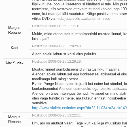
lõplikult ühel pool ja lisaetendusi kindlasti ei tule. Mis p
tootmisse, siis vastavad ettevalmistused käivad, aga 100
enne, kui materjal läbi vaadatud. Kõige positiivsema stse
võiks DVD valmida juba selle aastanumbri sees.
Postitatud 2008-08-25 11:36:10.
Margus
Rebane
Muide, mida etenduses sümboliseerisid mustad linnud, k
laiali ajas?
Postitatud 2008-08-25 12:02:48.
Kadi
Aledri abielu lahutust,kriisi elus pakuks
Postitatud 2008-08-25 12:29:29.
Alar Sudak
Mustad linnud sümboliseerisid viirastuslikku maailma.
Alenderi abielu lahutusel ega konkreetsel abikaasal ei olnu
maailmaga küll mingit seost.
Evelin Pange Naise naise kuju oli kui naine kui sümbol, k
konkretiseeritud Alenderi esimeseks ega teiseks abikaas
Alender on ühes intervjuus öelnud, "«naised on mind alat
olen väga tundlik inimene, ma kutsun ennast ingliskeelse
sensitive".
http://www.sloleht.ee/index.aspx?d=22.11.03&r=2&id=14
Postitatud 2008-08-25 13:22:21.
Margus
Rebane
Hm, asi on arutlust väärt. Tegelikult ka Ruja muusikas käi