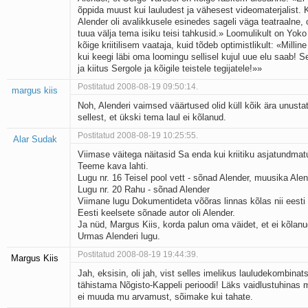
õppida muust kui lauludest ja vähesest videomaterjalist
Alender oli avalikkusele esinedes sageli väga teatraalne, 
tuua välja tema isiku teisi tahkusid.» Loomulikult on Yok
kõige kriitilisem vaataja, kuid tõdeb optimistlikult: «Millin
kui keegi läbi oma loomingu sellisel kujul uue elu saab! Se
ja kiitus Sergole ja kõigile teistele tegijatele!»»
Postitatud 2008-08-19 09:50:14.
margus kiis
Noh, Alenderi vaimsed väärtused olid küll kõik ära unusta
sellest, et ükski tema laul ei kõlanud.
Postitatud 2008-08-19 10:25:55.
Alar Sudak
Viimase väitega näitasid Sa enda kui kriitiku asjatundmat
Teeme kava lahti.
Lugu nr. 16 Teisel pool vett - sõnad Alender, muusika Ale
Lugu nr. 20 Rahu - sõnad Alender
Viimane lugu Dokumentideta võõras linnas kõlas nii eesti
Eesti keelsete sõnade autor oli Alender.
Ja nüd, Margus Kiis, korda palun oma väidet, et ei kõlanu
Urmas Alenderi lugu.
Postitatud 2008-08-19 19:44:39.
Margus Kiis
Jah, eksisin, oli jah, vist selles imelikus lauludekombinats
tähistama Nõgisto-Kappeli perioodi! Läks vaidlustuhinas 
ei muuda mu arvamust, sõimake kui tahate.