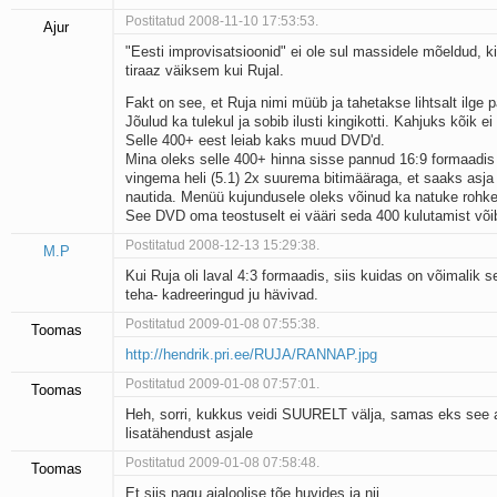
Postitatud 2008-11-10 17:53:53.
Ajur
"Eesti improvisatsioonid" ei ole sul massidele mõeldud, ki
tiraaz väiksem kui Rujal.
Fakt on see, et Ruja nimi müüb ja tahetakse lihtsalt ilge 
Jõulud ka tulekul ja sobib ilusti kingikotti. Kahjuks kõik ei 
Selle 400+ eest leiab kaks muud DVD'd.
Mina oleks selle 400+ hinna sisse pannud 16:9 formaadis 
vingema heli (5.1) 2x suurema bitimääraga, et saaks asja i
nautida. Menüü kujundusele oleks võinud ka natuke rohk
See DVD oma teostuselt ei vääri seda 400 kulutamist võib
Postitatud 2008-12-13 15:29:38.
M.P
Kui Ruja oli laval 4:3 formaadis, siis kuidas on võimalik s
teha- kadreeringud ju hävivad.
Postitatud 2009-01-08 07:55:38.
Toomas
http://hendrik.pri.ee/RUJA/RANNAP.jpg
Postitatud 2009-01-08 07:57:01.
Toomas
Heh, sorri, kukkus veidi SUURELT välja, samas eks see
lisatähendust asjale
Postitatud 2009-01-08 07:58:48.
Toomas
Et siis nagu ajaloolise tõe huvides ja nii ........