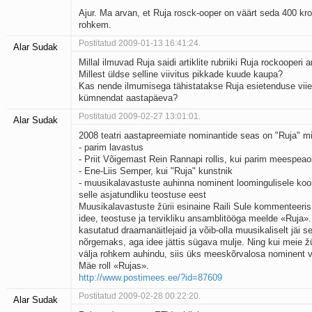
Ajur. Ma arvan, et Ruja rosck-ooper on väärt seda 400 kro
rohkem.
Postitatud 2009-01-13 16:41:24.
Alar Sudak
Millal ilmuvad Ruja saidi artiklite rubriiki Ruja rockooperi ar
Millest üldse selline viivitus pikkade kuude kaupa?
Kas nende ilmumisega tähistatakse Ruja esietenduse viie
kümnendat aastapäeva?
Postitatud 2009-02-27 13:01:01.
Alar Sudak
2008 teatri aastapreemiate nominantide seas on "Ruja" 
- parim lavastus
- Priit Võigemast Rein Rannapi rollis, kui parim meespea
- Ene-Liis Semper, kui "Ruja" kunstnik
- muusikalavastuste auhinna nominent loomingulisele koos
selle asjatundliku teostuse eest
Muusikalavastuste žürii esinaine Raili Sule kommenteeris
idee, teostuse ja tervikliku ansamblitööga meelde «Ruja».
kasutatud draamanäitlejaid ja võib-olla muusikaliselt jäi s
nõrgemaks, aga idee jättis sügava mulje. Ning kui meie ž
välja rohkem auhindu, siis üks mees­kõrvalosa nominent v
Mäe roll «Rujas».
http://www.postimees.ee/?id=87609
Postitatud 2009-02-28 00:22:20.
Alar Sudak