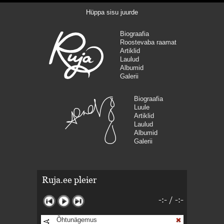
Hüppa sisu juurde
Biograafia
Roostevaba raamat
Artiklid
Laulud
Albumid
Galerii
Biograafia
Luule
Artiklid
Laulud
Albumid
Galerii
Ruja.ee pleier
-:-
/
-:-
Õhtunägemus