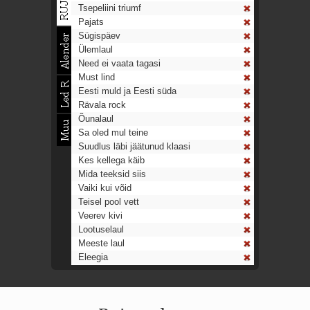
Tsepeliini triumf
Pajats
Sügispäev
Ülemlaul
Need ei vaata tagasi
Must lind
Eesti muld ja Eesti süda
Rävala rock
Õunalaul
Sa oled mul teine
Suudlus läbi jäätunud klaasi
Kes kellega käib
Mida teeksid siis
Vaiki kui võid
Teisel pool vett
Veerev kivi
Lootuselaul
Meeste laul
Eleegia
Tulekell
Ahtumine
Aeg on nagu rong