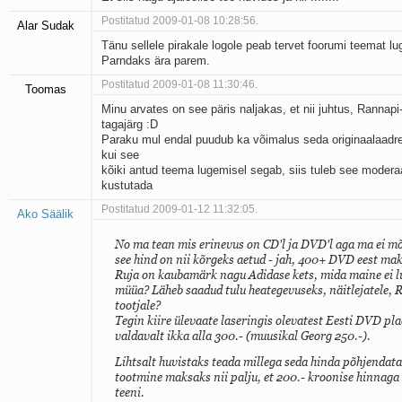
Postitatud 2009-01-08 10:28:56.
Alar Sudak
Tänu sellele pirakale logole peab tervet foorumi teemat lu
Parndaks ära parem.
Postitatud 2009-01-08 11:30:46.
Toomas
Minu arvates on see päris naljakas, et nii juhtus, Rannapi
tagajärg :D
Paraku mul endal puudub ka võimalus seda originaalaadres
kui see
kõiki antud teema lugemisel segab, siis tuleb see moderaa
kustutada
Postitatud 2009-01-12 11:32:05.
Ako Säälik
No ma tean mis erinevus on CD'l ja DVD'l aga ma ei m
see hind on nii kõrgeks aetud - jah, 400+ DVD eest mak
Ruja on kaubamärk nagu Adidase kets, mida maine ei 
müüa? Läheb saadud tulu heategevuseks, näitlejatele, R
tootjale?
Tegin kiire ülevaate laseringis olevatest Eesti DVD plaa
valdavalt ikka alla 300.- (muusikal Georg 250.-).
Lihtsalt huvistaks teada millega seda hinda põhjendata
tootmine maksaks nii palju, et 200.- kroonise hinnaga 
teeni.