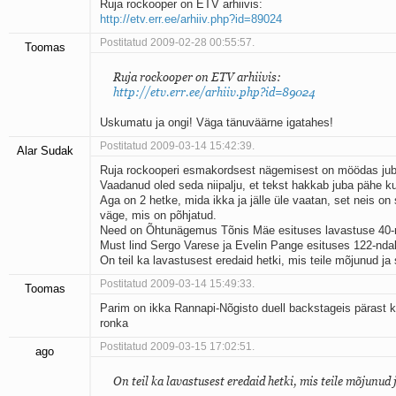
Ruja rockooper on ETV arhiivis:
http://etv.err.ee/arhiiv.php?id=89024
Postitatud 2009-02-28 00:55:57.
Toomas
Ruja rockooper on ETV arhiivis:
http://etv.err.ee/arhiiv.php?id=89024
Uskumatu ja ongi! Väga tänuväärne igatahes!
Postitatud 2009-03-14 15:42:39.
Alar Sudak
Ruja rockooperi esmakordsest nägemisest on möödas jub
Vaadanud oled seda niipalju, et tekst hakkab juba pähe k
Aga on 2 hetke, mida ikka ja jälle üle vaatan, set neis on s
väge, mis on põhjatud.
Need on Õhtunägemus Tõnis Mäe esituses lavastuse 40-nd
Must lind Sergo Varese ja Evelin Pange esituses 122-ndal 
On teil ka lavastusest eredaid hetki, mis teile mõjunud ja
Postitatud 2009-03-14 15:49:33.
Toomas
Parim on ikka Rannapi-Nõgisto duell backstageis pärast
ronka
Postitatud 2009-03-15 17:02:51.
ago
On teil ka lavastusest eredaid hetki, mis teile mõjunud 