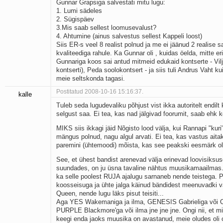
Gunnar Grapsiga salvestati mitu lugu:
1. Lumi sädeles
2. Sügispäev
3.Mis saab sellest loomusevalust?
4. Ahtumine (ainus salvestus sellest Kappeli loost)
Siis ER-s veel 8 realist polnud ja me ei jäänud 2 realise s
kvaliteediga rahule. Ka Gunnar oli , kuidas öelda, mitte eri
Gunnariga koos sai antud mitmeid edukaid kontserte - Vilja
kontserti), Peda soolokontsert - ja siis tuli Andrus Vaht k
meie seltskonda tagasi.
Postitatud 2008-10-16 15:16:37.
kalle
Tuleb seda lugudevaliku põhjust vist ikka autoritelt endil
selgust saa. Ei tea, kas nad jälgivad foorumit, saab ehk 
MIKS siis ikkagi jäid Nõgisto lood välja, kui Rannapi "kuri
mängus polnud, nagu algul arvati. Ei tea, kas vastus aita
paremini (ühtemoodi) mõista, kas see peakski eesmärk o
See, et ühest bandist arenevad välja erinevad loovisiksuse
suundades, on ju üsna tavaline nähtus muusikamaailmas.
ka selle poolest RUJA ajalugu sarnaneb nende teistega. 
koosseisuga ja ühte jalga käinud bändidest meenuvadki v
Queen, nende lugu läks pisut teisiti...
Aga YES Wakemaniga ja ilma, GENESIS Gabrieliga või Co
PURPLE Blackmore'ga või ilma jne jne jne. Ongi nii, et mi
keegi enda jaoks muusika on avastanud, meie oludes oli 