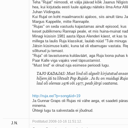
Teha "Rujat" niimoodi, et välja jäävad kõik Jaanus Nõgis
hea, kui kirjutada eesti luule ajalugu näiteks ilma Artur All
Juhan Viidinguta.
Kui Rujal on koht maailmarocki ajaloos, siis ainult tänu J
Margus Kappelile, mitte Rannapile.
"Rujas" on seda vastuolu kajastamas ainult episood, kus
keset publikmenu Rannapi peale, et mis huina-muinat na
Minagi küsisin 1981 aasta lõpus Alenderi käest, et kas t
millega ta laulis Ruja klassikat, laulab nüüd "Tule minug
Jätsin küsimuse katki, kuna tal oli ebamugav vastata. Re
sõltunud ju temast.
"Ruja" oli lavastusena kuldaväärt, aga Ruja loona puhas k
Paar Kalle viga vajaks veel täpsustamist.
"Must lind" ei olnud ruja esimese perioodi lugu.
TAJO KADAJAS: Must lind oli algselt kirjutatud ansam
hiljem jäi ta lihtsalt Pop Rujale . Ja 81 on muidugi Ruja
laul oli olemas 1976 või 1977, peab järgi vaatama.
http://ruja.ee/?p=song&id=19
Ja Gunnar Graps oli Rujas nii vähe aega, et saadeti päras
minema.
Ühtegi lugu ta salvestada ei jõudnud.
Postitatud 2008-10-16 11:51:12.
J.N.