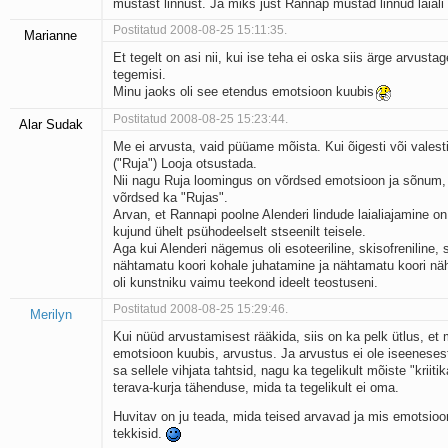
mustast linnust. Ja miks just Rannap mustad linnud laiali
Postitatud 2008-08-25 15:11:35.
Marianne
Et tegelt on asi nii, kui ise teha ei oska siis ärge arvustag
tegemisi.
Minu jaoks oli see etendus emotsioon kuubis
Postitatud 2008-08-25 15:23:44.
Alar Sudak
Me ei arvusta, vaid püüame mõista. Kui õigesti või valest
("Ruja") Looja otsustada.
Nii nagu Ruja loomingus on võrdsed emotsioon ja sõnum,
võrdsed ka "Rujas".
Arvan, et Rannapi poolne Alenderi lindude laialiajamine o
kujund ühelt psühodeelselt stseenilt teisele.
Aga kui Alenderi nägemus oli esoteeriline, skisofreniline, 
nähtamatu koori kohale juhatamine ja nähtamatu koori n
oli kunstniku vaimu teekond ideelt teostuseni.
Postitatud 2008-08-25 15:29:46.
Merilyn
Kui nüüd arvustamisest rääkida, siis on ka pelk ütlus, et m
emotsioon kuubis, arvustus. Ja arvustus ei ole iseenesest
sa sellele vihjata tahtsid, nagu ka tegelikult mõiste "kriit
terava-kurja tähenduse, mida ta tegelikult ei oma.
Huvitav on ju teada, mida teised arvavad ja mis emotsioo
tekkisid.