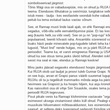
sümboliseerivad järgmist:
Tõnis Mägi osa on vabadusepüüe, mis on olnud ju RUJA l
teema. Etenduses lõhutakse ju sein/müür, tungitakse selle
istub mees - laulja - kes eestlastele seondub kohe vabad
peitub ka tema esitatud laulus vastav sõnum.
See, et Rannap musti linde laiali ajab, on ehk Rannapi e
segadus, võib-olla selle eemaletõrjumise püüe. Et las kes
aeg (kaunis hetk,sa viibi veel). See on ju nn "pop-ruja" kõr
populaarsed, teeniti kõvasti raha. Ansamblis süvenesid va
lisaks hästi peale minevatele pop-lugudele taheti teha ka
lugusid, "Must lind" nende hulgas, mis on ju pärit RUJA 
perioodist. Teame ka, et varsti emigreerus Rannap ju USA-
olnud ka see otsus tema jaoks üleöö tehtud. Alenderi isik
seost ma seal ei näe, etendus ju Rannapi keskne!
Minu jaoks jäävad segaseks etendusest hoopis järgmised
Kui RUJA otsib uut lauljat ja proovi tuleb Gunnar Graps. 
on see kuju, arvan et Grapsi panus väärib suuremat lugup
RUJAs oli ta ju tegelikult trummariks mõnda aega ka päris
hevimees sai Grapsist ju ka hoopis hiljem, kui asju kronol
Kas naissolisti osa oli vihje Siiri Sisaskile, osales tema j
perioodil RUJA tegevuses.
Pisut pikale venis ka Rannapi klohmimine vastavate "orga
esimesest uksega virutamisest oleks küll olnud. Pealegi 
muusikute hilisematest mõtteavaldustest, kes esinemiskee
saanud, et sellega oleks kaasnenud sedasorti füüsiline v