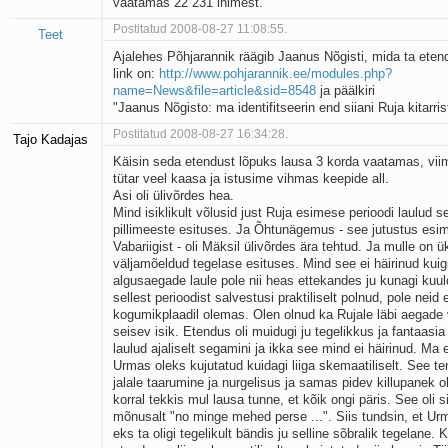
vaatamas 22 231 inimest.
Postitatud 2008-08-27 11:08:55.
Teet
Ajalehes Põhjarannik räägib Jaanus Nõgisti, mida ta ete
link on:
http://www.pohjarannik.ee/modules.php?
name=News&file=article&sid=8548
ja päälkiri
"Jaanus Nõgisto: ma identifitseerin end siiani Ruja kitarris
Postitatud 2008-08-27 16:34:28.
Tajo Kadajas
Käisin seda etendust lõpuks lausa 3 korda vaatamas, vii
tütar veel kaasa ja istusime vihmas keepide all.
Asi oli ülivõrdes hea.
Mind isiklikult võlusid just Ruja esimese perioodi laulud 
pillimeeste esituses. Ja Õhtunägemus - see jutustus esi
Vabariigist - oli Mäksil ülivõrdes ära tehtud. Ja mulle on ü
väljamõeldud tegelase esituses. Mind see ei häirinud kuig
algusaegade laule pole nii heas ettekandes ju kunagi ku
sellest perioodist salvestusi praktiliselt polnud, pole neid e
kogumikplaadil olemas. Olen olnud ka Rujale läbi aegade
seisev isik. Etendus oli muidugi ju tegelikkus ja fantaasia
laulud ajaliselt segamini ja ikka see mind ei häirinud. Ma e
Urmas oleks kujutatud kuidagi liiga skemaatiliselt. See t
jalale taarumine ja nurgelisus ja samas pidev killupanek ol
korral tekkis mul lausa tunne, et kõik ongi päris. See oli sii
mõnusalt "no minge mehed perse ...". Siis tundsin, et Urm
eks ta oligi tegelikult bändis ju selline sõbralik tegelane. 