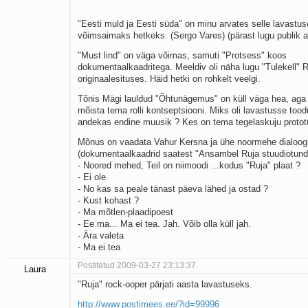
"Eesti muld ja Eesti süda" on minu arvates selle lavastus
võimsaimaks hetkeks. (Sergo Vares) (pärast lugu publik ap
"Must lind" on väga võimas, samuti "Protsess" koos
dokumentaalkaadritega. Meeldiv oli näha lugu "Tulekell" 
originaalesituses. Häid hetki on rohkelt veelgi.
Tõnis Mägi lauldud "Õhtunägemus" on küll väga hea, aga
mõista tema rolli kontseptsiooni. Miks oli lavastusse too
andekas endine muusik ? Kes on tema tegelaskuju protot
Mõnus on vaadata Vahur Kersna ja ühe noormehe dialoog
(dokumentaalkaadrid saatest "Ansambel Ruja stuudiotund
- Noored mehed, Teil on niimoodi ...kodus "Ruja" plaat ?
- Ei ole
- No kas sa peale tänast päeva lähed ja ostad ?
- Kust kohast ?
- Ma mõtlen-plaadipoest
- Ee ma... Ma ei tea. Jah. Võib olla küll jah.
- Ära valeta
- Ma ei tea
Postitatud 2009-03-27 23:13:37.
Laura
"Ruja" rock-ooper pärjati aasta lavastuseks.
http://www.postimees.ee/?id=99996