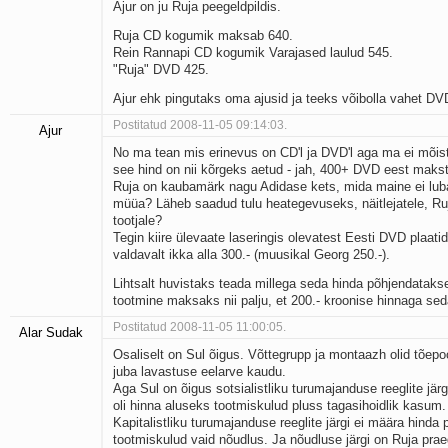
Ajur on ju Ruja peegeldpildis.
Ruja CD kogumik maksab 640.
Rein Rannapi CD kogumik Varajased laulud 545.
"Ruja" DVD 425.
Ajur ehk pingutaks oma ajusid ja teeks võibolla vahet DV
Postitatud 2008-11-05 09:14:03.
Ajur
No ma tean mis erinevus on CD'l ja DVD'l aga ma ei mõis
see hind on nii kõrgeks aetud - jah, 400+ DVD eest makst
Ruja on kaubamärk nagu Adidase kets, mida maine ei lu
müüa? Läheb saadud tulu heategevuseks, näitlejatele, Ruj
tootjale?
Tegin kiire ülevaate laseringis olevatest Eesti DVD plaatide
valdavalt ikka alla 300.- (muusikal Georg 250.-).
Lihtsalt huvistaks teada millega seda hinda põhjendatakse
tootmine maksaks nii palju, et 200.- kroonise hinnaga seda
Postitatud 2008-11-05 11:00:05.
Alar Sudak
Osaliselt on Sul õigus. Võttegrupp ja montaazh olid tõepo
juba lavastuse eelarve kaudu.
Aga Sul on õigus sotsialistliku turumajanduse reeglite järgi
oli hinna aluseks tootmiskulud pluss tagasihoidlik kasum.
Kapitalistliku turumajanduse reeglite järgi ei määra hinda p
tootmiskulud vaid nõudlus. Ja nõudluse järgi on Ruja prae