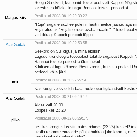
Seega Sa eksid, kui panid Teisel pool vett Kappeli-Nõgis
järjestuses kõlaks ta nagu Rannapi teisest perioodist.
Postitatud 2008-08-19 20:39:23.
Margus Kiis
"Ruja" sogane süzhee pole nii hästi meelde jäänud aga m
Rujat alustas "Rujaline roostevaba maailm". "Teisel pool v
vist ikkagi Kappeli perioodi lõppu.
Postitatud 2008-08-19 20:53:55.
Alar Sudak
Seekord on Sul õigus ja mina eksisin.
Lugude kronoloogia tõepoolest tekitab segadust Kappeli-N
Rannapi teisele perioodile üleminekul.
3 hilisemat lugu kõlavad tõesti varem, kui sisu poolest Ra
perioodi välja jõuti.
Postitatud 2008-08-20 22:27:56.
neiu
Kas keegi võiks öelda kaua rockooper ligikaudselt kestis
Postitatud 2008-08-21 09:19:17.
Alar Sudak
Algas kell 20:00
Lõppes kell 23:20
Postitatud 2008-08-22 00:29:17.
plika
hei. kas keegi istus viimastes ridades (23-25) keskel? inte
üksikute kommentaaride põhjal hakkan juba kartma, et ei 