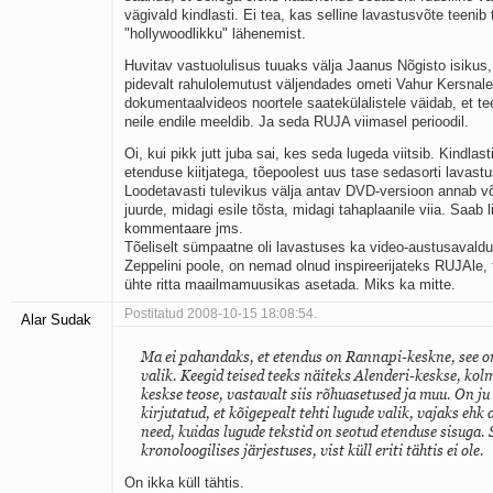
vägivald kindlasti. Ei tea, kas selline lavastusvõte teeni
"hollywoodlikku" lähenemist.
Huvitav vastuolulisus tuuaks välja Jaanus Nõgisto isikus
pidevalt rahulolemutust väljendades ometi Vahur Kersnal
dokumentaalvideos noortele saatekülalistele väidab, et t
neile endile meeldib. Ja seda RUJA viimasel perioodil.
Oi, kui pikk jutt juba sai, kes seda lugeda viitsib. Kindlas
etenduse kiitjatega, tõepoolest uus tase sedasorti lavastu
Loodetavasti tulevikus välja antav DVD-versioon annab v
juurde, midagi esile tõsta, midagi tahaplaanile viia. Saab 
kommentaare jms.
Tõeliselt sümpaatne oli lavastuses ka video-austusaval
Zeppelini poole, on nemad olnud inspireerijateks RUJAle,
ühte ritta maailmamuusikas asetada. Miks ka mitte.
Postitatud 2008-10-15 18:08:54.
Alar Sudak
Ma ei pahandaks, et etendus on Rannapi-keskne, see on
valik. Keegid teised teeks näiteks Alenderi-keskse, ko
keskse teose, vastavalt siis rõhuasetused ja muu. On ju
kirjutatud, et kõigepealt tehti lugude valik, vajaks ehk 
need, kuidas lugude tekstid on seotud etenduse sisuga. S
kronoloogilises järjestuses, vist küll eriti tähtis ei ole.
On ikka küll tähtis.