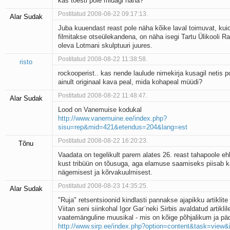
kas tõesti pole midagi näha?
Postitatud 2008-08-22 09:17:13.
Alar Sudak
Juba kuuendast reast pole näha kõike laval toimuvat, kui
filmitakse otseülekandena, on näha isegi Tartu Ülikooli 
oleva Lotmani skulptuuri juures.
Postitatud 2008-08-22 11:38:58.
risto
rockooperist.. kas nende laulude nimekirja kusagil netis p
ainult originaal kava peal, mida kohapeal müüdi?
Postitatud 2008-08-22 11:48:47.
Alar Sudak
Lood on Vanemuise kodukal
http://www.vanemuine.ee/index.php?
sisu=rep&mid=421&etendus=204&lang=est
Postitatud 2008-08-22 16:20:23.
Tõnu
Vaadata on tegelikult parem alates 26. reast tahapoole e
kust tribüün on tõusuga, aga elamuse saamiseks piisab k
nägemisest ja kõrvakuulmisest.
Postitatud 2008-08-23 14:35:25.
Alar Sudak
"Ruja" retsentsioonid kindlasti pannakse ajapikku artiklite r
Viitan seni siinkohal Igor Gar¨neki Sirbis avaldatud artiklil
vaatemänguline muusikal - mis on kõige põhjalikum ja p
http://www.sirp.ee/index.php?option=content&task=view