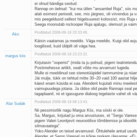
ei olnud bändiga seotud.
Kaks pihtimust
Rannap on öelnud: "kui ma ütlen "ansambel Ruja", siis ma
Ahtumine
alati esimest perioodi, see, mis järgnes, oli virvendus ja v
Braueri lint
mis peegeldusid sellest hiigelsuurest kolossist, mis Ruja 
Seega moonutab rockooper Ruja ajalugu, olemust ja vaim
Postitatud 2008-08-18 20:33:48.
Ako
Käisin vaatamas ja meeldis. Väga meeldis. Kuigi olid asju,
loogilised, kuid üldpilt oli väga hea.
Postitatud 2008-08-18 23:23:32.
margus kiis
Kirjutasin "ooperist" (mida ta ju polnud, pigem teatrietend
Postimehesse artikli, sealt võite mu arvamust lugeda.
Mulle ei meeldinud see stereotüüpidel tammumine ja nüan
Jäi mulje, tükk on tehtud mitte 30--20 vaid 100 aastat hilje
käest enam küsida ei saa. Alenderit kujutati minu meelest
vaimupuudega jotana. Ja üldse olid peale Rannapi seal p
tagaplaanil, nii et igasugune dialoog tegelaste vahel oli v
Postitatud 2008-08-19 08:13:43.
Alar Sudak
Nii pessimistlik nagu Margus Kiis, ma siiski ei ole.
Sa, Margus, kirjutad ju oma arvustuses, et "Sergo Vares
pigem Valeri Leontjevit neurootilise tõmblemise ja idiootlik
silmavaatega".
Yoko Alender on teisel arvamusel. Õhtulehele antud usutl
Alender, et Sergo Varesel on kõige raskem ülesanne: «Ei 