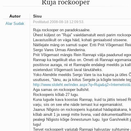
Ruja rockooper
Mu isamaa on minu arm
Ma mustas öös näen...
Laul surnud linnust
Autor
Sisu
Aeg
Postitatud 2008-08-18 12:09:53.
Alar Sudak
Oota mind
Ruja rockooper on paradoksaalne.
Ih-ih-hii ja ah-ah-haa
Ühest küljest on "Ruja" vaieldamatult eesti parim rockoop
Päikeselapsed
Lavastuslikult on väga häid, kohati geniaalseid stseene.
Laul võimalusest
Näitlejate mäng on samuti super. Eriti Priit Võigemast Rein
Luigelaul
Sergo Vares Urmas Alenderina.
Nii vaikseks kõik on jäänud
Priit Võigemast mängis Rein Rannapi välja paadunud ego
Mis saab sellest loomusevalust
Rannap ka tegelikult elus on. Ometi oli Rannapi egomaniak
positiivse auraga, nii et Rannapile endalegi meeldis ja kall
Ei mullast
esietendust Võigemasti laval tänutäheks.
Avanemine
Yoko Alendrile meeldis Sergo Vare ta isa kujuna ja ütles 
Üleminek
usutluses, "tänu, au ja kiitus Sergole ja kõigile teistele teg
Laul teost
http://www.sloleht.ee/index.aspx?q=Ruja&q2=Internetis
Põhi, lõuna, ida, lääs
Aga samas on rockooper bullshit.
Elupõline kaja
Rockooperis kõlab 27 lugu.
Kuna lugude kava koostas Rannap, kuid ta jättis teised Ru
Omaette
varju, siis on see ehe näide temast kui egomaniakist.
Perekondlik
Jaanus Nõgisto on rockooperis kujutatud hädapätakana, k
Kassimäng
kõlab ainult 1 ja seegi mitte livena, vaid dokumentaalfilmi
Läänemere lained
pealegi Nõgisto kõige õnnestunum lugu. Igor Garshnekilt p
Üle müüri
lugu!
Tervet rockooperit varjutab Rannapi halvustav suhtumine 
Valgusemaastikud