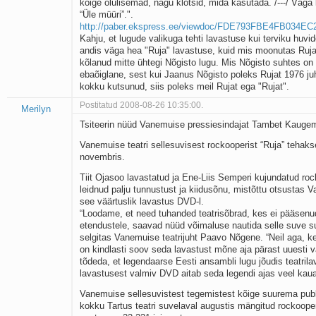
kõige olulisemad, nagu klotsid, mida kasutada. /---/ Väga k
“Üle müüri”.".
http://paber.ekspress.ee/viewdoc/FDE793FBE4FB034E
Kahju, et lugude valikuga tehti lavastuse kui terviku huvid
andis väga hea "Ruja" lavastuse, kuid mis moonutas Ruja 
kõlanud mitte ühtegi Nõgisto lugu. Mis Nõgisto suhtes on 
ebaõiglane, sest kui Jaanus Nõgisto poleks Rujat 1976 ju
kokku kutsunud, siis poleks meil Rujat ega "Rujat".
Postitatud 2008-08-26 10:35:00.
Merilyn
Tsiteerin nüüd Vanemuise pressiesindajat Tambet Kauge
Vanemuise teatri sellesuvisest rockooperist “Ruja” tehak
novembris.
Tiit Ojasoo lavastatud ja Ene-Liis Semperi kujundatud roc
leidnud palju tunnustust ja kiidusõnu, mistõttu otsustas 
see väärtuslik lavastus DVD-l.
“Loodame, et need tuhanded teatrisõbrad, kes ei pääsenu
etendustele, saavad nüüd võimaluse nautida selle suve 
selgitas Vanemuise teatrijuht Paavo Nõgene. “Neil aga, ke
on kindlasti soov seda lavastust mõne aja pärast uuesti
tõdeda, et legendaarse Eesti ansambli lugu jõudis teatrila
lavastusest valmiv DVD aitab seda legendi ajas veel kau
Vanemuise sellesuvistest tegemistest kõige suurema publ
kokku Tartus teatri suvelaval augustis mängitud rockooper