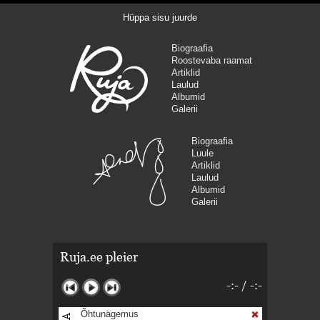
Hüppa sisu juurde
Biograafia
Roostevaba raamat
Artiklid
Laulud
Albumid
Galerii
Biograafia
Luule
Artiklid
Laulud
Albumid
Galerii
Ruja.ee pleier
-:-
/
-:-
Õhtunägemus