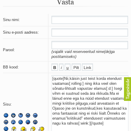
Vasta
Mu isamaa on minu arm
Ma mustas öös näen...
Laul surnud linnust
Aeg
Sinu nimi:
Oota mind
Ih-ih-hii ja ah-ah-haa
Sinu e-posti aadress:
Päikeselapsed
Laul võimalusest
Luigelaul
Parool:
(vajalik vaid reserveeritud nime(de)ga
Nii vaikseks kõik on jäänud
postitamiseks)
Mis saab sellest loomusevalust
Ei mullast
BB kood:
Avanemine
Üleminek
Laul teost
Põhi, lõuna, ida, lääs
Elupõline kaja
Omaette
Sisu:
Perekondlik
Kassimäng
Läänemere lained
Üle müüri
Valgusemaastikud