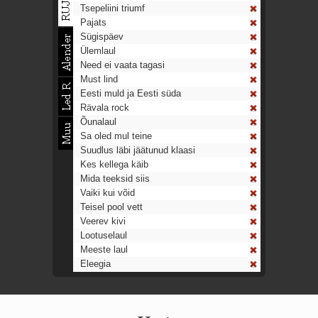
Tsepeliini triumf
Pajats
Sügispäev
Ülemlaul
Need ei vaata tagasi
Must lind
Eesti muld ja Eesti süda
Rävala rock
Õunalaul
Sa oled mul teine
Suudlus läbi jäätunud klaasi
Kes kellega käib
Mida teeksid siis
Vaiki kui võid
Teisel pool vett
Veerev kivi
Lootuselaul
Meeste laul
Eleegia
Tulekell
Ahtumine
Aeg on nagu rong