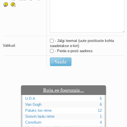
Kaks pihtimust
Ahtumine
Braueri lint
- Jälgi teemat (uute postituste kohta
Valikud:
saadetakse e-kiri)
- Peida e-posti aadress
Ruja.ee foorumis...
U.D.A.
5
Van Gogh
6
Paluks loo nime
12
Soovin laulu nime
1
Consilium
4