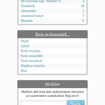
Nik Kershaw lugu "Wouldn't It ...
0
Õnnelemb
18
Teemandid
2
unustatud laulud
7
Muusika
0
Ruja.ee foorumid...
RUJA
Lehed
Eesti muusika
Eesti ansamblid
Eesti muusikud
Maailma muusika
Muu
Meililist
Meililisti abil tead alati olulisematest üritustest
ja suurematest uuendustest Ruja.ee-s!