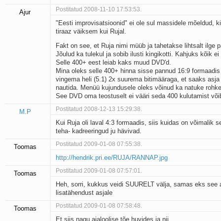
Postitatud 2008-11-10 17:53:53.
Ajur
"Eesti improvisatsioonid" ei ole sul massidele mõeldud, ki
tiraaz väiksem kui Rujal.
Fakt on see, et Ruja nimi müüb ja tahetakse lihtsalt ilge 
Jõulud ka tulekul ja sobib ilusti kingikotti. Kahjuks kõik ei 
Selle 400+ eest leiab kaks muud DVD'd.
Mina oleks selle 400+ hinna sisse pannud 16:9 formaadis 
vingema heli (5.1) 2x suurema bitimääraga, et saaks asja i
nautida. Menüü kujundusele oleks võinud ka natuke rohk
See DVD oma teostuselt ei vääri seda 400 kulutamist võib
Postitatud 2008-12-13 15:29:38.
M.P
Kui Ruja oli laval 4:3 formaadis, siis kuidas on võimalik s
teha- kadreeringud ju hävivad.
Postitatud 2009-01-08 07:55:38.
Toomas
http://hendrik.pri.ee/RUJA/RANNAP.jpg
Postitatud 2009-01-08 07:57:01.
Toomas
Heh, sorri, kukkus veidi SUURELT välja, samas eks see
lisatähendust asjale
Postitatud 2009-01-08 07:58:48.
Toomas
Et siis nagu ajaloolise tõe huvides ja nii ........