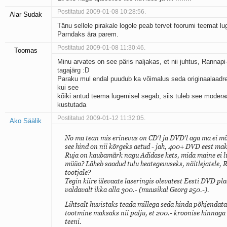
Postitatud 2009-01-08 10:28:56.
Alar Sudak
Tänu sellele pirakale logole peab tervet foorumi teemat lu
Parndaks ära parem.
Postitatud 2009-01-08 11:30:46.
Toomas
Minu arvates on see päris naljakas, et nii juhtus, Rannapi
tagajärg :D
Paraku mul endal puudub ka võimalus seda originaalaadres
kui see
kõiki antud teema lugemisel segab, siis tuleb see moderaa
kustutada
Postitatud 2009-01-12 11:32:05.
Ako Säälik
No ma tean mis erinevus on CD'l ja DVD'l aga ma ei m
see hind on nii kõrgeks aetud - jah, 400+ DVD eest mak
Ruja on kaubamärk nagu Adidase kets, mida maine ei 
müüa? Läheb saadud tulu heategevuseks, näitlejatele, R
tootjale?
Tegin kiire ülevaate laseringis olevatest Eesti DVD plaa
valdavalt ikka alla 300.- (muusikal Georg 250.-).
Lihtsalt huvistaks teada millega seda hinda põhjendata
tootmine maksaks nii palju, et 200.- kroonise hinnaga 
teeni.