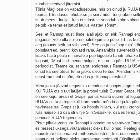
sümboliseerivad järgmist:
Tõnis Mägi osa on vabadusepüüe, mis on olnud ju RUJA l
teema. Etenduses lõhutakse ju sein/müür, tungitakse selle
istub mees - laulja - kes eestlastele seondub kohe vabad
peitub ka tema esitatud laulus vastav sõnum.
See, et Rannap musti linde laiali ajab, on ehk Rannapi e
segadus, võib-olla selle eemaletõrjumise püüe. Et las kes
aeg (kaunis hetk,sa viibi veel). See on ju nn "pop-ruja" kõr
populaarsed, teeniti kõvasti raha. Ansamblis süvenesid va
lisaks hästi peale minevatele pop-lugudele taheti teha ka
lugusid, "Must lind" nende hulgas, mis on ju pärit RUJA 
perioodist. Teame ka, et varsti emigreerus Rannap ju USA-
olnud ka see otsus tema jaoks üleöö tehtud. Alenderi isik
seost ma seal ei näe, etendus ju Rannapi keskne!
Minu jaoks jäävad segaseks etendusest hoopis järgmised
Kui RUJA otsib uut lauljat ja proovi tuleb Gunnar Graps. 
on see kuju, arvan et Grapsi panus väärib suuremat lugup
RUJAs oli ta ju tegelikult trummariks mõnda aega ka päris
hevimees sai Grapsist ju ka hoopis hiljem, kui asju kronol
Kas naissolisti osa oli vihje Siiri Sisaskile, osales tema j
perioodil RUJA tegevuses.
Pisut pikale venis ka Rannapi klohmimine vastavate "orga
esimesest uksega virutamisest oleks küll olnud. Pealegi 
muusikute hilisematest mõtteavaldustest, kes esinemiskee
saanud, et sellega oleks kaasnenud sedasorti füüsiline v