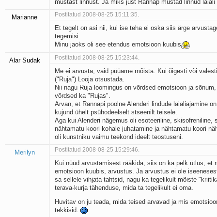
mustast linnust. Ja miks just Rannap mustad linnud laiali
Postitatud 2008-08-25 15:11:35.
Marianne
Et tegelt on asi nii, kui ise teha ei oska siis ärge arvustag
tegemisi.
Minu jaoks oli see etendus emotsioon kuubis
Postitatud 2008-08-25 15:23:44.
Alar Sudak
Me ei arvusta, vaid püüame mõista. Kui õigesti või valest
("Ruja") Looja otsustada.
Nii nagu Ruja loomingus on võrdsed emotsioon ja sõnum,
võrdsed ka "Rujas".
Arvan, et Rannapi poolne Alenderi lindude laialiajamine o
kujund ühelt psühodeelselt stseenilt teisele.
Aga kui Alenderi nägemus oli esoteeriline, skisofreniline, 
nähtamatu koori kohale juhatamine ja nähtamatu koori n
oli kunstniku vaimu teekond ideelt teostuseni.
Postitatud 2008-08-25 15:29:46.
Merilyn
Kui nüüd arvustamisest rääkida, siis on ka pelk ütlus, et m
emotsioon kuubis, arvustus. Ja arvustus ei ole iseenesest
sa sellele vihjata tahtsid, nagu ka tegelikult mõiste "kriit
terava-kurja tähenduse, mida ta tegelikult ei oma.
Huvitav on ju teada, mida teised arvavad ja mis emotsioo
tekkisid.