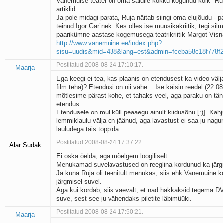
Vanemuise teater on oma saidile kokku kogunud kõik "Ruj
artiklid.
Ja pole midagi parata, Ruja näitab siingi oma elujõudu - p
teinud Igor Gar¨nek. Kes olles ise muusikakriitik, tegi silm
paarikümne aastase kogemusega teatrikriitik Margot Visna
http://www.vanemuine.ee/index.php?
sisu=uudis&mid=438&lang=est&admin=fceba58c18f778f2
Postitatud 2008-08-24 17:10:17.
Maarja
Ega keegi ei tea, kas plaanis on etendusest ka video välja
film teha)? Etendusi on nii vähe... Ise käisin reedel (22.0
mõtlesime pärast kohe, et tahaks veel, aga paraku on tä
etendus...
Etendusele on mul küll peaaegu ainult kiidusõnu [:)]. Kahj
lemmiklaulu välja on jäänud, aga lavastust ei saa ju nagun
lauludega täis toppida.
Postitatud 2008-08-24 17:37:22.
Alar Sudak
Ei oska öelda, aga mõelgem loogiliselt.
Menukamad suvelavastused on reeglina kordunud ka järgm
Ja kuna Ruja oli teenitult menukas, siis ehk Vanemuine k
järgmisel suvel.
Aga kui kordab, siis vaevalt, et nad hakkaksid tegema D
suve, sest see ju vähendaks piletite läbimüüki.
Postitatud 2008-08-24 17:50:21.
Maarja