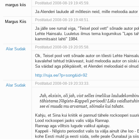
Postitatud 2008-08-19 19:45:59.
margus kiis
Ja Alenderi laulude all mõtlesin neid, mille meloodia autor
Postitatud 2008-08-19 19:48:51.
Margus Kiis
Ja jälle see rumal viga, "Teisel pool vett" sõnade autor po
Lehte Hainsalu. Luuletus ilmus tema kogumikus "Laps tah
kammitsaist lahti" 1984.
Postitatud 2008-08-19 20:05:58.
Alar Sudak
Ok, Teisel pool vett sõnade autor on tõesti Lehte Hainsalu
kavalehel tehtud trükiveast, kuid meloodia autor on siiski 
Sa väidad aga põikpäiselt, et Alenderi meloodiaid ei olnud
http://ruja.ee/?p=song&id=92
Postitatud 2008-08-19 20:33:33.
Alar Sudak
Jah, eksisin, oli jah, vist selles imelikus lauludekombin
tähistama Nõgisto-Kappeli perioodi! Läks vaidlustuhi
see ei muuda mu arvamust, sõimake kui tahate.
Kahju, et Sina kui kriitik ei pannud tähele rockooperi suu
Lood rockooperi jaoks valis välja Rannap.
Rannap aga võltsis lugude valikul ajalugu.
Kappeli - Nõgisto perioodist valis ta välja ainult ühe loo - E
kohe Eesti muld ja eesti süda, selle peale Õunalaul ja siis