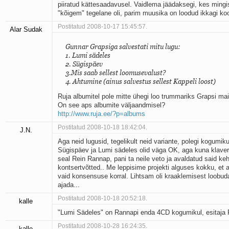
piiratud kättesaadavusel. Vaidlema jäädaksegi, kes mingi
"kõigem" tegelane oli, parim muusika on loodud ikkagi ko
Postitatud 2008-10-17 15:45:57.
Alar Sudak
Gunnar Grapsiga salvestati mitu lugu:
1. Lumi sädeles
2. Sügispäev
3.Mis saab sellest loomusevalust?
4. Ahtumine (ainus salvestus sellest Kappeli loost)
Ruja albumitel pole mitte ühegi loo trummariks Grapsi mai
On see aps albumite väljaandmisel?
http://www.ruja.ee/?p=albums
Postitatud 2008-10-18 18:42:04.
J.N.
Aga neid lugusid, tegelikult neid variante, polegi kogumiku
Sügispäev ja Lumi sädeles olid väga OK, aga kuna klaver
seal Rein Rannap, pani ta neile veto ja avaldatud said ke
kontsertvõtted.. Me leppisime projekti alguses kokku, et 
vaid konsensuse korral. Lihtsam oli kraaklemisest loobuda,
ajada...
Postitatud 2008-10-18 20:52:18.
kalle
"Lumi Sädeles" on Rannapi enda 4CD kogumikul, esitaja
Postitatud 2008-10-28 16:24:35.
kalle