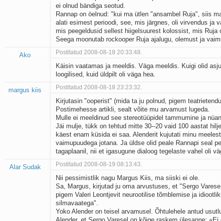
ei olnud bändiga seotud.
Kaks pihtimust
Rannap on öelnud: "kui ma ütlen "ansambel Ruja", siis ma
Ahtumine
alati esimest perioodi, see, mis järgnes, oli virvendus ja v
Braueri lint
mis peegeldusid sellest hiigelsuurest kolossist, mis Ruja 
Seega moonutab rockooper Ruja ajalugu, olemust ja vaim
Postitatud 2008-08-18 20:33:48.
Ako
Käisin vaatamas ja meeldis. Väga meeldis. Kuigi olid asju,
loogilised, kuid üldpilt oli väga hea.
Postitatud 2008-08-18 23:23:32.
margus kiis
Kirjutasin "ooperist" (mida ta ju polnud, pigem teatrietend
Postimehesse artikli, sealt võite mu arvamust lugeda.
Mulle ei meeldinud see stereotüüpidel tammumine ja nüan
Jäi mulje, tükk on tehtud mitte 30--20 vaid 100 aastat hilje
käest enam küsida ei saa. Alenderit kujutati minu meelest
vaimupuudega jotana. Ja üldse olid peale Rannapi seal p
tagaplaanil, nii et igasugune dialoog tegelaste vahel oli v
Postitatud 2008-08-19 08:13:43.
Alar Sudak
Nii pessimistlik nagu Margus Kiis, ma siiski ei ole.
Sa, Margus, kirjutad ju oma arvustuses, et "Sergo Vares
pigem Valeri Leontjevit neurootilise tõmblemise ja idiootlik
silmavaatega".
Yoko Alender on teisel arvamusel. Õhtulehele antud usutl
Alender, et Sergo Varesel on kõige raskem ülesanne: «Ei 