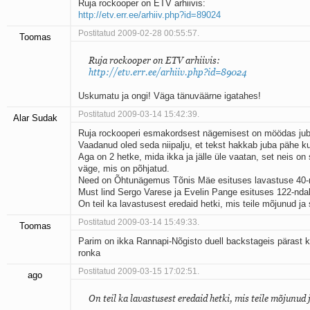
Ruja rockooper on ETV arhiivis:
http://etv.err.ee/arhiiv.php?id=89024
Postitatud 2009-02-28 00:55:57.
Toomas
Ruja rockooper on ETV arhiivis:
http://etv.err.ee/arhiiv.php?id=89024
Uskumatu ja ongi! Väga tänuväärne igatahes!
Postitatud 2009-03-14 15:42:39.
Alar Sudak
Ruja rockooperi esmakordsest nägemisest on möödas jub
Vaadanud oled seda niipalju, et tekst hakkab juba pähe k
Aga on 2 hetke, mida ikka ja jälle üle vaatan, set neis on s
väge, mis on põhjatud.
Need on Õhtunägemus Tõnis Mäe esituses lavastuse 40-nd
Must lind Sergo Varese ja Evelin Pange esituses 122-ndal 
On teil ka lavastusest eredaid hetki, mis teile mõjunud ja
Postitatud 2009-03-14 15:49:33.
Toomas
Parim on ikka Rannapi-Nõgisto duell backstageis pärast
ronka
Postitatud 2009-03-15 17:02:51.
ago
On teil ka lavastusest eredaid hetki, mis teile mõjunud 