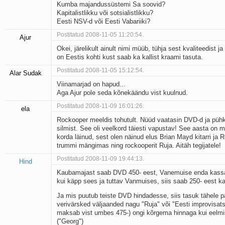
Kumba majandussüstemi Sa soovid?
Kapitalistlikku või sotsialistlikku?
Eesti NSV-d või Eesti Vabariiki?
Postitatud 2008-11-05 11:20:54.
Ajur
Okei, järelikult ainult nimi müüb, tühja sest kvaliteedist 
on Eestis kohti kust saab ka kallist kraami tasuta.
Postitatud 2008-11-05 15:12:54.
Alar Sudak
Viinamarjad on hapud...
Aga Ajur pole seda kõnekäändu vist kuulnud.
Postitatud 2008-11-09 16:01:26.
ela
Rockooper meeldis tohutult. Nüüd vaatasin DVD-d ja pühki
silmist. See oli veelkord täiesti vapustav! See aasta on 
korda läinud, sest olen näinud elus Brian Mayd kitarri ja R
trummi mängimas ning rockooperit Ruja. Aitäh tegijatele!
Postitatud 2008-11-09 19:44:13.
Hind
Kaubamajast saab DVD 450- eest, Vanemuise enda kassa
kui käpp sees ja tuttav Vanmuises, siis saab 250- eest ka
Ja mis puutub teiste DVD hindadesse, siis tasuk tähele pa
verivärsked väljaanded nagu "Ruja" või "Eesti improvisats
maksab vist umbes 475-) ongi kõrgema hinnaga kui eelm
("Georg")