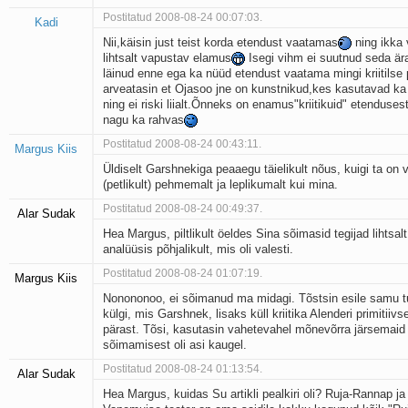
Postitatud 2008-08-24 00:07:03.
Kadi
Nii,käisin just teist korda etendust vaatamas
ning ikka 
lihtsalt vapustav elamus
Isegi vihm ei suutnud seda är
läinud enne ega ka nüüd etendust vaatama mingi kriitilse 
arveatasin et Ojasoo jne on kunstnikud,kes kasutavad ka
ning ei riski liialt.Õnneks on enamus"kriitikuid" etenduse
nagu ka rahvas
Postitatud 2008-08-24 00:43:11.
Margus Kiis
Üldiselt Garshnekiga peaaegu täielikult nõus, kuigi ta on 
(petlikult) pehmemalt ja leplikumalt kui mina.
Postitatud 2008-08-24 00:49:37.
Alar Sudak
Hea Margus, piltlikult öeldes Sina sõimasid tegijad lihtsal
analüüsis põhjalikult, mis oli valesti.
Postitatud 2008-08-24 01:07:19.
Margus Kiis
Nonononoo, ei sõimanud ma midagi. Tõstsin esile samu t
külgi, mis Garshnek, lisaks küll kriitika Alenderi primitiiv
pärast. Tõsi, kasutasin vahetevahel mõnevõrra järsemaid
sõimamisest oli asi kaugel.
Postitatud 2008-08-24 01:13:54.
Alar Sudak
Hea Margus, kuidas Su artikli pealkiri oli? Ruja-Rannap ja