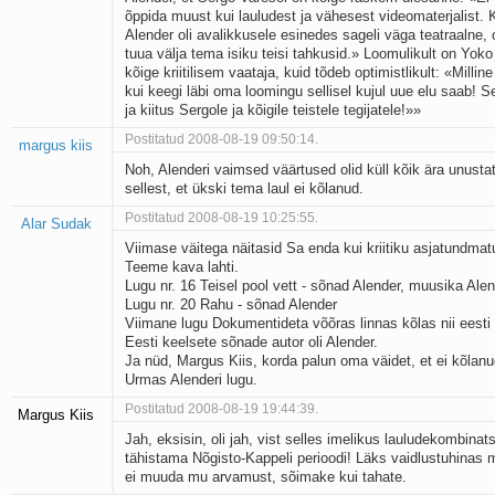
õppida muust kui lauludest ja vähesest videomaterjalist
Alender oli avalikkusele esinedes sageli väga teatraalne, 
tuua välja tema isiku teisi tahkusid.» Loomulikult on Yok
kõige kriitilisem vaataja, kuid tõdeb optimistlikult: «Millin
kui keegi läbi oma loomingu sellisel kujul uue elu saab! Se
ja kiitus Sergole ja kõigile teistele tegijatele!»»
Postitatud 2008-08-19 09:50:14.
margus kiis
Noh, Alenderi vaimsed väärtused olid küll kõik ära unusta
sellest, et ükski tema laul ei kõlanud.
Postitatud 2008-08-19 10:25:55.
Alar Sudak
Viimase väitega näitasid Sa enda kui kriitiku asjatundmat
Teeme kava lahti.
Lugu nr. 16 Teisel pool vett - sõnad Alender, muusika Ale
Lugu nr. 20 Rahu - sõnad Alender
Viimane lugu Dokumentideta võõras linnas kõlas nii eesti
Eesti keelsete sõnade autor oli Alender.
Ja nüd, Margus Kiis, korda palun oma väidet, et ei kõlanu
Urmas Alenderi lugu.
Postitatud 2008-08-19 19:44:39.
Margus Kiis
Jah, eksisin, oli jah, vist selles imelikus lauludekombinats
tähistama Nõgisto-Kappeli perioodi! Läks vaidlustuhinas 
ei muuda mu arvamust, sõimake kui tahate.