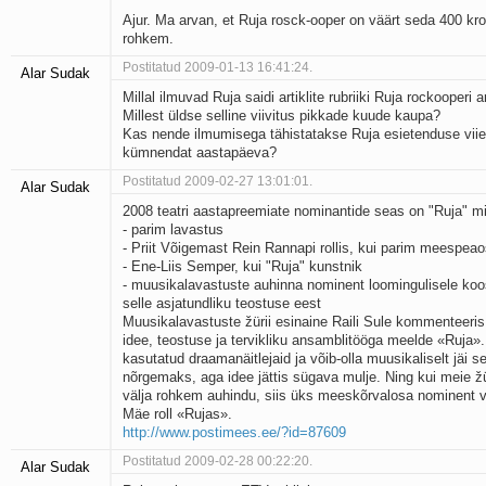
Ajur. Ma arvan, et Ruja rosck-ooper on väärt seda 400 kro
rohkem.
Postitatud 2009-01-13 16:41:24.
Alar Sudak
Millal ilmuvad Ruja saidi artiklite rubriiki Ruja rockooperi ar
Millest üldse selline viivitus pikkade kuude kaupa?
Kas nende ilmumisega tähistatakse Ruja esietenduse viie
kümnendat aastapäeva?
Postitatud 2009-02-27 13:01:01.
Alar Sudak
2008 teatri aastapreemiate nominantide seas on "Ruja" 
- parim lavastus
- Priit Võigemast Rein Rannapi rollis, kui parim meespea
- Ene-Liis Semper, kui "Ruja" kunstnik
- muusikalavastuste auhinna nominent loomingulisele koos
selle asjatundliku teostuse eest
Muusikalavastuste žürii esinaine Raili Sule kommenteeris
idee, teostuse ja tervikliku ansamblitööga meelde «Ruja».
kasutatud draamanäitlejaid ja võib-olla muusikaliselt jäi s
nõrgemaks, aga idee jättis sügava mulje. Ning kui meie ž
välja rohkem auhindu, siis üks mees­kõrvalosa nominent v
Mäe roll «Rujas».
http://www.postimees.ee/?id=87609
Postitatud 2009-02-28 00:22:20.
Alar Sudak