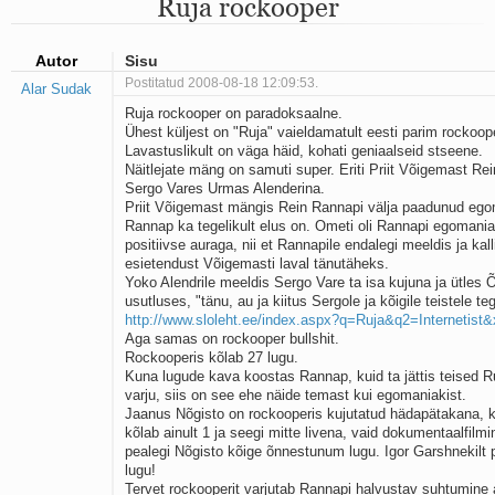
Ruja rockooper
Mu isamaa on minu arm
Ma mustas öös näen...
Laul surnud linnust
Autor
Sisu
Aeg
Postitatud 2008-08-18 12:09:53.
Alar Sudak
Oota mind
Ruja rockooper on paradoksaalne.
Ih-ih-hii ja ah-ah-haa
Ühest küljest on "Ruja" vaieldamatult eesti parim rockoop
Päikeselapsed
Lavastuslikult on väga häid, kohati geniaalseid stseene.
Laul võimalusest
Näitlejate mäng on samuti super. Eriti Priit Võigemast Rein
Luigelaul
Sergo Vares Urmas Alenderina.
Nii vaikseks kõik on jäänud
Priit Võigemast mängis Rein Rannapi välja paadunud ego
Mis saab sellest loomusevalust
Rannap ka tegelikult elus on. Ometi oli Rannapi egomaniak
positiivse auraga, nii et Rannapile endalegi meeldis ja kall
Ei mullast
esietendust Võigemasti laval tänutäheks.
Avanemine
Yoko Alendrile meeldis Sergo Vare ta isa kujuna ja ütles 
Üleminek
usutluses, "tänu, au ja kiitus Sergole ja kõigile teistele teg
Laul teost
http://www.sloleht.ee/index.aspx?q=Ruja&q2=Internetis
Põhi, lõuna, ida, lääs
Aga samas on rockooper bullshit.
Elupõline kaja
Rockooperis kõlab 27 lugu.
Kuna lugude kava koostas Rannap, kuid ta jättis teised Ru
Omaette
varju, siis on see ehe näide temast kui egomaniakist.
Perekondlik
Jaanus Nõgisto on rockooperis kujutatud hädapätakana, k
Kassimäng
kõlab ainult 1 ja seegi mitte livena, vaid dokumentaalfilmi
Läänemere lained
pealegi Nõgisto kõige õnnestunum lugu. Igor Garshnekilt p
Üle müüri
lugu!
Tervet rockooperit varjutab Rannapi halvustav suhtumine 
Valgusemaastikud