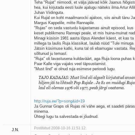
Teha "Rujat" niimoodi, et välja jäävad kõik Jaanus Nõgis
hea, kui kirjutada eesti luule ajalugu näiteks ilma Artur All
Juhan Viidinguta.
Kui Rujal on koht maailmarocki ajaloos, siis ainult tänu J
Margus Kappelile, mitte Rannapile.
"Rujas" on seda vastuolu kajastamas ainult episood, kus
keset publikmenu Rannapi peale, et mis huina-muinat na
Minagi küsisin 1981 aasta lõpus Alenderi käest, et kas t
millega ta laulis Ruja klassikat, laulab nüüd "Tule minug
Jätsin küsimuse katki, kuna tal oli ebamugav vastata. Re
sõltunud ju temast.
"Ruja" oli lavastusena kuldaväärt, aga Ruja loona puhas k
Paar Kalle viga vajaks veel täpsustamist.
"Must lind" ei olnud ruja esimese perioodi lugu.
TAJO KADAJAS: Must lind oli algselt kirjutatud ansam
hiljem jäi ta lihtsalt Pop Rujale . Ja 81 on muidugi Ruja
laul oli olemas 1976 või 1977, peab järgi vaatama.
http://ruja.ee/?p=song&id=19
Ja Gunnar Graps oli Rujas nii vähe aega, et saadeti päras
minema.
Ühtegi lugu ta salvestada ei jõudnud.
Postitatud 2008-10-16 11:51:12.
J.N.