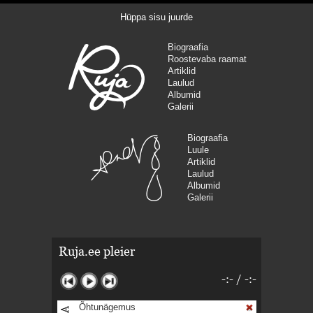
Hüppa sisu juurde
Biograafia
Roostevaba raamat
Artiklid
Laulud
Albumid
Galerii
Biograafia
Luule
Artiklid
Laulud
Albumid
Galerii
Ruja.ee pleier
-:-
/
-:-
Õhtunägemus