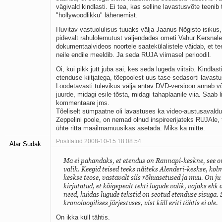
vägivald kindlasti. Ei tea, kas selline lavastusvõte teeni
"hollywoodlikku" lähenemist.
Huvitav vastuolulisus tuuaks välja Jaanus Nõgisto isikus
pidevalt rahulolemutust väljendades ometi Vahur Kersnal
dokumentaalvideos noortele saatekülalistele väidab, et t
neile endile meeldib. Ja seda RUJA viimasel perioodil.
Oi, kui pikk jutt juba sai, kes seda lugeda viitsib. Kindlas
etenduse kiitjatega, tõepoolest uus tase sedasorti lavastu
Loodetavasti tulevikus välja antav DVD-versioon annab v
juurde, midagi esile tõsta, midagi tahaplaanile viia. Saab 
kommentaare jms.
Tõeliselt sümpaatne oli lavastuses ka video-austusaval
Zeppelini poole, on nemad olnud inspireerijateks RUJAle,
ühte ritta maailmamuusikas asetada. Miks ka mitte.
Postitatud 2008-10-15 18:08:54.
Alar Sudak
Ma ei pahandaks, et etendus on Rannapi-keskne, see on
valik. Keegid teised teeks näiteks Alenderi-keskse, ko
keskse teose, vastavalt siis rõhuasetused ja muu. On ju
kirjutatud, et kõigepealt tehti lugude valik, vajaks ehk 
need, kuidas lugude tekstid on seotud etenduse sisuga. S
kronoloogilises järjestuses, vist küll eriti tähtis ei ole.
On ikka küll tähtis.