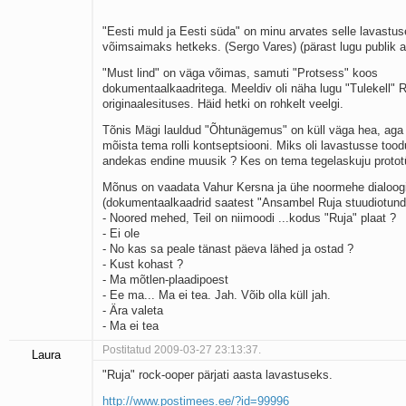
"Eesti muld ja Eesti süda" on minu arvates selle lavastus
võimsaimaks hetkeks. (Sergo Vares) (pärast lugu publik ap
"Must lind" on väga võimas, samuti "Protsess" koos
dokumentaalkaadritega. Meeldiv oli näha lugu "Tulekell" 
originaalesituses. Häid hetki on rohkelt veelgi.
Tõnis Mägi lauldud "Õhtunägemus" on küll väga hea, aga
mõista tema rolli kontseptsiooni. Miks oli lavastusse too
andekas endine muusik ? Kes on tema tegelaskuju protot
Mõnus on vaadata Vahur Kersna ja ühe noormehe dialoog
(dokumentaalkaadrid saatest "Ansambel Ruja stuudiotund
- Noored mehed, Teil on niimoodi ...kodus "Ruja" plaat ?
- Ei ole
- No kas sa peale tänast päeva lähed ja ostad ?
- Kust kohast ?
- Ma mõtlen-plaadipoest
- Ee ma... Ma ei tea. Jah. Võib olla küll jah.
- Ära valeta
- Ma ei tea
Postitatud 2009-03-27 23:13:37.
Laura
"Ruja" rock-ooper pärjati aasta lavastuseks.
http://www.postimees.ee/?id=99996