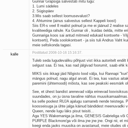
Gunnar Grapsiga salvestati mitu lugu:
1. Lumi sädeles
2. Sügispäev
3.Mis saab sellest loomusevalust?
4. Ahtumine (ainus salvestus sellest Kappeli loost)
Siis ER-s veel 8 realist polnud ja me ei jäänud 2 realise s
kvaliteediga rahule. Ka Gunnar oli , kuidas öelda, mitte eri
Gunnariga koos sai antud mitmeid edukaid kontserte - Vilja
kontserti), Peda soolokontsert - ja siis tuli Andrus Vaht k
meie seltskonda tagasi.
Postitatud 2008-10-16 15:16:37.
kalle
Tuleb seda lugudevaliku põhjust vist ikka autoritelt endil
selgust saa. Ei tea, kas nad jälgivad foorumit, saab ehk 
MIKS siis ikkagi jäid Nõgisto lood välja, kui Rannapi "kuri
mängus polnud, nagu algul arvati. Ei tea, kas vastus aita
paremini (ühtemoodi) mõista, kas see peakski eesmärk o
See, et ühest bandist arenevad välja erinevad loovisiksuse
suundades, on ju üsna tavaline nähtus muusikamaailmas.
ka selle poolest RUJA ajalugu sarnaneb nende teistega. 
koosseisuga ja ühte jalga käinud bändidest meenuvadki v
Queen, nende lugu läks pisut teisiti...
Aga YES Wakemaniga ja ilma, GENESIS Gabrieliga või Co
PURPLE Blackmore'ga või ilma jne jne jne. Ongi nii, et mi
keegi enda jaoks muusika on avastanud, meie oludes oli 