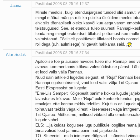
Postitatud 2008-08-25 16:12:37.
Jaana
Minule meeldis, kuigi etendusjärgsed tunded olid samuti 
mingil määral mängis rolli ka publiku üleüldine meelestatu
ehk siis tõenäoliselt oleks kasvõi kuu aega varem emotsio
teistsugused. See, et etendus tuleb suuresti Rannapi-keskn
teada ning mingit erakordset üllatust-pettumust see mulle is
valmistanud. Tõeliselt positiivselt üllatasid hoopis noored
rollidega (s.h.laulmisega) hiilgavalt hakkama said.
Postitatud 2008-08-25 16:37:34.
Alar Sudak
Ajaloolise tõe ja aususe huvides tuleb mul Rannapi ees 
avavas kommentaaris kõlava valesüüdistuse pärast. Lähtu
et lood valis välja Rannap.
Nüüd sain artikleid lugedes selgust, et "Ruja" Rannapi kes
Rannapi egotsentrismist, vaid lood valis välja Tiit Ojasoo.
Eesti Ekspressist on lugeda:
"Ene-Liis Semper: Kõigepealt panime kokku lugude järjek
lavastuses kõlavad. Meie “Ruja” pole kontsertetendus, p
reaalajas ette kantav rokkiv telefilm. Kujutlus eri lugude a
toimuvast tekkis väga kiiresti - iseenesest väga intrigeer
Tiit Ojasoo: Mõtlesime, millised võiksid olla emotsionaals
lugude vahel...
ELS: ...ja kuidas kogu see lugu publikule loogilise reana j
Sina valisid lood ja mina panin nad järjekorda.
TO: Stseenid – mida inimesed räägivad – sündisid viimas