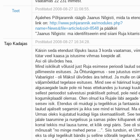
vaatamas 22 231 inimest.
Postitatud 2008-08-27 11:08:55.
Teet
Ajalehes Põhjarannik räägib Jaanus Nõgisti, mida ta ete
link on:
http://www.pohjarannik.ee/modules.php?
name=News&file=article&sid=8548
ja päälkiri
"Jaanus Nõgisto: ma identifitseerin end siiani Ruja kitarris
Postitatud 2008-08-27 16:34:28.
Tajo Kadajas
Käisin seda etendust lõpuks lausa 3 korda vaatamas, vii
tütar veel kaasa ja istusime vihmas keepide all.
Asi oli ülivõrdes hea.
Mind isiklikult võlusid just Ruja esimese perioodi laulud 
pillimeeste esituses. Ja Õhtunägemus - see jutustus esi
Vabariigist - oli Mäksil ülivõrdes ära tehtud. Ja mulle on ü
väljamõeldud tegelase esituses. Mind see ei häirinud kuig
algusaegade laule pole nii heas ettekandes ju kunagi ku
sellest perioodist salvestusi praktiliselt polnud, pole neid e
kogumikplaadil olemas. Olen olnud ka Rujale läbi aegade
seisev isik. Etendus oli muidugi ju tegelikkus ja fantaasia
laulud ajaliselt segamini ja ikka see mind ei häirinud. Ma e
Urmas oleks kujutatud kuidagi liiga skemaatiliselt. See t
jalale taarumine ja nurgelisus ja samas pidev killupanek ol
korral tekkis mul lausa tunne, et kõik ongi päris. See oli sii
mõnusalt "no minge mehed perse ...". Siis tundsin, et Urm
eks ta oligi tegelikult bändis ju selline sõbralik tegelane. 