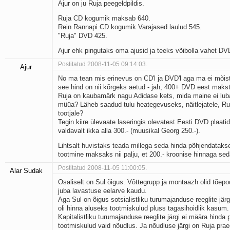
Ajur on ju Ruja peegeldpildis.
Ruja CD kogumik maksab 640.
Rein Rannapi CD kogumik Varajased laulud 545.
"Ruja" DVD 425.
Ajur ehk pingutaks oma ajusid ja teeks võibolla vahet DV
Postitatud 2008-11-05 09:14:03.
Ajur
No ma tean mis erinevus on CD'l ja DVD'l aga ma ei mõis
see hind on nii kõrgeks aetud - jah, 400+ DVD eest makst
Ruja on kaubamärk nagu Adidase kets, mida maine ei lu
müüa? Läheb saadud tulu heategevuseks, näitlejatele, Ruj
tootjale?
Tegin kiire ülevaate laseringis olevatest Eesti DVD plaatide
valdavalt ikka alla 300.- (muusikal Georg 250.-).
Lihtsalt huvistaks teada millega seda hinda põhjendatakse
tootmine maksaks nii palju, et 200.- kroonise hinnaga seda
Postitatud 2008-11-05 11:00:05.
Alar Sudak
Osaliselt on Sul õigus. Võttegrupp ja montaazh olid tõepo
juba lavastuse eelarve kaudu.
Aga Sul on õigus sotsialistliku turumajanduse reeglite järgi
oli hinna aluseks tootmiskulud pluss tagasihoidlik kasum.
Kapitalistliku turumajanduse reeglite järgi ei määra hinda p
tootmiskulud vaid nõudlus. Ja nõudluse järgi on Ruja prae