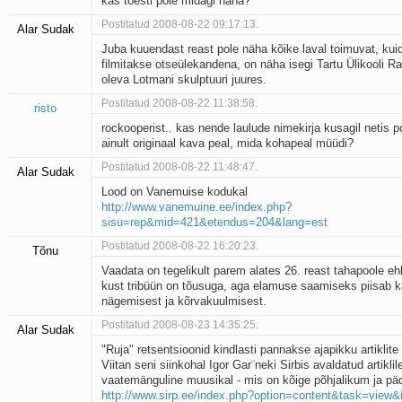
kas tõesti pole midagi näha?
Postitatud 2008-08-22 09:17:13.
Alar Sudak
Juba kuuendast reast pole näha kõike laval toimuvat, kui
filmitakse otseülekandena, on näha isegi Tartu Ülikooli 
oleva Lotmani skulptuuri juures.
Postitatud 2008-08-22 11:38:58.
risto
rockooperist.. kas nende laulude nimekirja kusagil netis p
ainult originaal kava peal, mida kohapeal müüdi?
Postitatud 2008-08-22 11:48:47.
Alar Sudak
Lood on Vanemuise kodukal
http://www.vanemuine.ee/index.php?
sisu=rep&mid=421&etendus=204&lang=est
Postitatud 2008-08-22 16:20:23.
Tõnu
Vaadata on tegelikult parem alates 26. reast tahapoole e
kust tribüün on tõusuga, aga elamuse saamiseks piisab k
nägemisest ja kõrvakuulmisest.
Postitatud 2008-08-23 14:35:25.
Alar Sudak
"Ruja" retsentsioonid kindlasti pannakse ajapikku artiklite r
Viitan seni siinkohal Igor Gar¨neki Sirbis avaldatud artiklil
vaatemänguline muusikal - mis on kõige põhjalikum ja p
http://www.sirp.ee/index.php?option=content&task=view