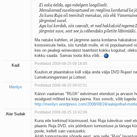
Ei oska öelda, aga mõelgem loogiliselt.
Menukamad suvelavastused on reeglina kordunud ka jä
Ja kuna Ruja oli teenitult menukas, siis ehk Vanemuin
järgmisel suvel.
Aga kui kordab, siis vaevalt, et nad hakkaksid tegema
järgmist suve, sest see ju vähendaks piletite läbimüüki.
Ma natuke kahtlen, et järgmine aasta kordama hakatakse.
koosseisule heita, siis tundub mulle, et nii populaarseid n
kes on pealegi erinevatest teatritest kokku kogutud, oleks
kokku saada. Samas loota ikka võib...
Postitatud 2008-08-25 09:18:00.
Kadi
Kuulsin,et plaanitakse küll välja anda välja DVD Rujast 
Lumekuningannast ja Lottest.
Postitatud 2008-08-25 09:52:51.
Merilyn
Käisin vaatamas "RUJA" eelviimast etendust ja arvasin 
esialgsed mõtted ka kirja panna. Kes soovib, võib lugeda:
http://merilyn.wordpress.com/2008/08/24/aatepollud-mott
Postitatud 2008-08-25 10:42:09.
Alar Sudak
Kuna eile kerkinud küsimused, kas Ruja tulevikus veel e
plaanis Ruja DVD, siis pöördusin tunnustuse ja tänuga küs
poole, kellelt sain vastuseks:
Aitäh tunnustavate sõnade eest, aga selle "Ruja'' lavast