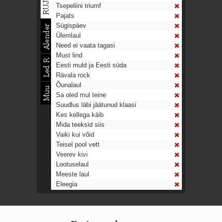
Tsepeliini triumf
Pajats
Sügispäev
Ülemlaul
Need ei vaata tagasi
Must lind
Eesti muld ja Eesti süda
Rävala rock
Õunalaul
Sa oled mul teine
Suudlus läbi jäätunud klaasi
Kes kellega käib
Mida teeksid siis
Vaiki kui võid
Teisel pool vett
Veerev kivi
Lootuselaul
Meeste laul
Eleegia
Tulekell
Ahtumine
Aeg on nagu rong