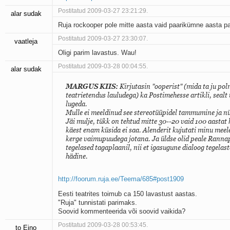
Postitatud 2009-03-27 23:21:29.
alar sudak
Ruja rockooper pole mitte aasta vaid paarikümne aasta pa
Postitatud 2009-03-27 23:30:07.
vaatleja
Oligi parim lavastus. Wau!
Postitatud 2009-03-28 00:04:55.
alar sudak
MARGUS KIIS:
Kirjutasin "ooperist" (mida ta ju po
teatrietendus lauludega) ka Postimehesse artikli, seal
lugeda.
Mulle ei meeldinud see stereotüüpidel tammumine ja n
Jäi mulje, tükk on tehtud mitte 30--20 vaid 100 aastat h
käest enam küsida ei saa. Alenderit kujutati minu meel
kerge vaimupuudega jotana. Ja üldse olid peale Rannap
tegelased tagaplaanil, nii et igasugune dialoog tegelast
hädine.
http://foorum.ruja.ee/Teema/685#post1909
Eesti teatrites toimub ca 150 lavastust aastas.
"Ruja" tunnistati parimaks.
Soovid kommenteerida või soovid vaikida?
Postitatud 2009-03-28 00:53:45.
to Eino