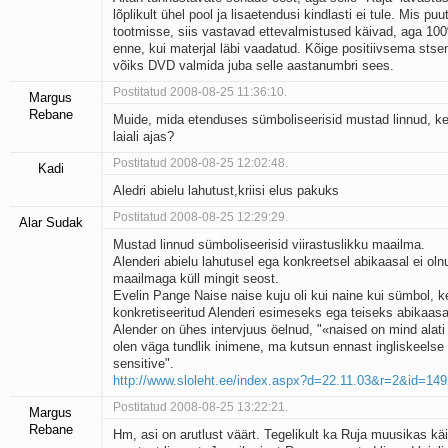
lõplikult ühel pool ja lisaetendusi kindlasti ei tule. Mis p
tootmisse, siis vastavad ettevalmistused käivad, aga 100
enne, kui materjal läbi vaadatud. Kõige positiivsema stse
võiks DVD valmida juba selle aastanumbri sees.
Postitatud 2008-08-25 11:36:10.
Margus
Rebane
Muide, mida etenduses sümboliseerisid mustad linnud, k
laiali ajas?
Postitatud 2008-08-25 12:02:48.
Kadi
Aledri abielu lahutust,kriisi elus pakuks
Postitatud 2008-08-25 12:29:29.
Alar Sudak
Mustad linnud sümboliseerisid viirastuslikku maailma.
Alenderi abielu lahutusel ega konkreetsel abikaasal ei olnu
maailmaga küll mingit seost.
Evelin Pange Naise naise kuju oli kui naine kui sümbol, k
konkretiseeritud Alenderi esimeseks ega teiseks abikaas
Alender on ühes intervjuus öelnud, "«naised on mind alat
olen väga tundlik inimene, ma kutsun ennast ingliskeelse
sensitive".
http://www.sloleht.ee/index.aspx?d=22.11.03&r=2&id=14
Postitatud 2008-08-25 13:22:21.
Margus
Rebane
Hm, asi on arutlust väärt. Tegelikult ka Ruja muusikas käi