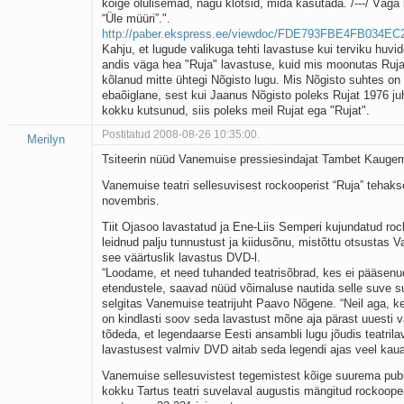
kõige olulisemad, nagu klotsid, mida kasutada. /---/ Väga k
“Üle müüri”.".
http://paber.ekspress.ee/viewdoc/FDE793FBE4FB034E
Kahju, et lugude valikuga tehti lavastuse kui terviku huvid
andis väga hea "Ruja" lavastuse, kuid mis moonutas Ruja 
kõlanud mitte ühtegi Nõgisto lugu. Mis Nõgisto suhtes on 
ebaõiglane, sest kui Jaanus Nõgisto poleks Rujat 1976 ju
kokku kutsunud, siis poleks meil Rujat ega "Rujat".
Postitatud 2008-08-26 10:35:00.
Merilyn
Tsiteerin nüüd Vanemuise pressiesindajat Tambet Kauge
Vanemuise teatri sellesuvisest rockooperist “Ruja” tehak
novembris.
Tiit Ojasoo lavastatud ja Ene-Liis Semperi kujundatud roc
leidnud palju tunnustust ja kiidusõnu, mistõttu otsustas 
see väärtuslik lavastus DVD-l.
“Loodame, et need tuhanded teatrisõbrad, kes ei pääsenu
etendustele, saavad nüüd võimaluse nautida selle suve 
selgitas Vanemuise teatrijuht Paavo Nõgene. “Neil aga, ke
on kindlasti soov seda lavastust mõne aja pärast uuesti
tõdeda, et legendaarse Eesti ansambli lugu jõudis teatrila
lavastusest valmiv DVD aitab seda legendi ajas veel kau
Vanemuise sellesuvistest tegemistest kõige suurema publ
kokku Tartus teatri suvelaval augustis mängitud rockooper