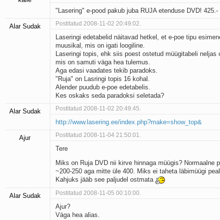
"Lasering" e-pood pakub juba RUJA etenduse DVD! 425.-
Postitatud 2008-11-02 20:49:02.
Alar Sudak
Laseringi edetabelid näitavad hetkel, et e-poe tipu esimen
muusikal, mis on igati loogiline.
Laseringi topis, ehk siis poest ostetud müügitabeli neljas
mis on samuti väga hea tulemus.
Aga edasi vaadates tekib paradoks.
"Ruja" on Lasringi topis 16 kohal.
Alender puudub e-poe edetabelis.
Kes oskaks seda paradoksi seletada?
Postitatud 2008-11-02 20:49:45.
Alar Sudak
http://www.lasering.ee/index.php?make=show_top&
Postitatud 2008-11-04 21:50:01.
Ajur
Tere
Miks on Ruja DVD nii kirve hinnaga müügis? Normaalne 
~200-250 aga mitte üle 400. Miks ei taheta läbimüügi peal
Kahjuks jääb see paljudel ostmata
Postitatud 2008-11-05 00:10:00.
Alar Sudak
Ajur?
Väga hea alias.