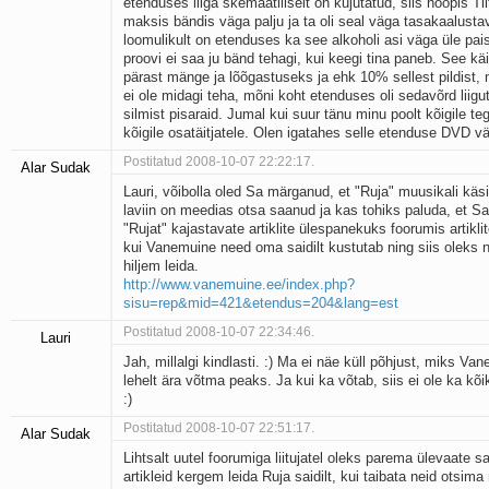
etenduses liiga skemaatiliselt on kujutatud, siis hoopis Tii
maksis bändis väga palju ja ta oli seal väga tasakaalusta
loomulikult on etenduses ka see alkoholi asi väga üle pai
proovi ei saa ju bänd tehagi, kui keegi tina paneb. See kä
pärast mänge ja lõõgastuseks ja ehk 10% sellest pildist, 
ei ole midagi teha, mõni koht etenduses oli sedavõrd liigut
silmist pisaraid. Jumal kui suur tänu minu poolt kõigile teg
kõigile osatäitjatele. Olen igatahes selle etenduse DVD vä
Postitatud 2008-10-07 22:22:17.
Alar Sudak
Lauri, võibolla oled Sa märganud, et "Ruja" muusikali käsit
laviin on meedias otsa saanud ja kas tohiks paluda, et Sa
"Rujat" kajastavate artiklite ülespanekuks foorumis artiklit
kui Vanemuine need oma saidilt kustutab ning siis oleks 
hiljem leida.
http://www.vanemuine.ee/index.php?
sisu=rep&mid=421&etendus=204&lang=est
Postitatud 2008-10-07 22:34:46.
Lauri
Jah, millalgi kindlasti. :) Ma ei näe küll põhjust, miks V
lehelt ära võtma peaks. Ja kui ka võtab, siis ei ole ka kõi
:)
Postitatud 2008-10-07 22:51:17.
Alar Sudak
Lihtsalt uutel foorumiga liitujatel oleks parema ülevaate 
artikleid kergem leida Ruja saidilt, kui taibata neid otsim