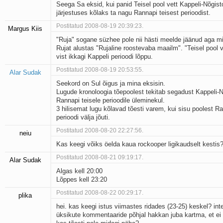
Seega Sa eksid, kui panid Teisel pool vett Kappeli-Nõgis
järjestuses kõlaks ta nagu Rannapi teisest perioodist.
Postitatud 2008-08-19 20:39:23.
Margus Kiis
"Ruja" sogane süzhee pole nii hästi meelde jäänud aga m
Rujat alustas "Rujaline roostevaba maailm". "Teisel pool v
vist ikkagi Kappeli perioodi lõppu.
Postitatud 2008-08-19 20:53:55.
Alar Sudak
Seekord on Sul õigus ja mina eksisin.
Lugude kronoloogia tõepoolest tekitab segadust Kappeli-N
Rannapi teisele perioodile üleminekul.
3 hilisemat lugu kõlavad tõesti varem, kui sisu poolest Ra
perioodi välja jõuti.
Postitatud 2008-08-20 22:27:56.
neiu
Kas keegi võiks öelda kaua rockooper ligikaudselt kestis
Postitatud 2008-08-21 09:19:17.
Alar Sudak
Algas kell 20:00
Lõppes kell 23:20
Postitatud 2008-08-22 00:29:17.
plika
hei. kas keegi istus viimastes ridades (23-25) keskel? inte
üksikute kommentaaride põhjal hakkan juba kartma, et ei 