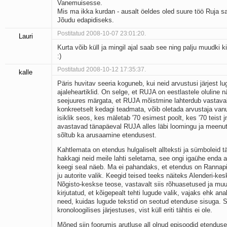
Vanemuisesse.
Mis ma ikka kurdan - ausalt öeldes oled suure töö Ruja sa
Jõudu edapidiseks.
Postitatud 2008-10-07 23:01:20.
Lauri
Kurta võib küll ja mingil ajal saab see ning palju muudki ki
:)
Postitatud 2008-10-12 17:35:37.
kalle
Päris huvitav seeria koguneb, kui neid arvustusi järjest lu
ajaleheartiklid. On selge, et RUJA on eestlastele oluline 
seejuures märgata, et RUJA mõistmine lahterdub vastavalt
konkreetselt kedagi teadmata, võib oletada arvustaja vanu
isiklik seos, kes mäletab '70 esimest poolt, kes '70 teist
avastavad tänapäeval RUJA alles läbi loomingu ja meenut
sõltub ka arusaamine etendusest.
Kahtlemata on etendus hulgaliselt allteksti ja sümboleid tä
hakkagi neid meile lahti seletama, see ongi igaühe enda
keegi seal näeb. Ma ei pahandaks, et etendus on Rannap
ju autorite valik. Keegid teised teeks näiteks Alenderi-k
Nõgisto-keskse teose, vastavalt siis rõhuasetused ja muu
kirjutatud, et kõigepealt tehti lugude valik, vajaks ehk ana
need, kuidas lugude tekstid on seotud etenduse sisuga. S
kronoloogilises järjestuses, vist küll eriti tähtis ei ole.
Mõned siin foorumis arutluse all olnud episoodid etendus