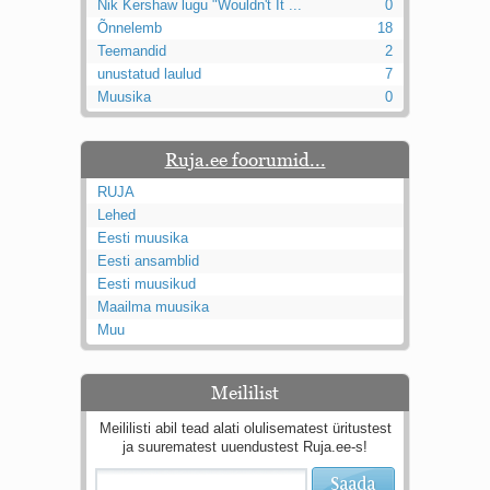
Nik Kershaw lugu "Wouldn't It ...
0
Õnnelemb
18
Teemandid
2
unustatud laulud
7
Muusika
0
Ruja.ee foorumid...
RUJA
Lehed
Eesti muusika
Eesti ansamblid
Eesti muusikud
Maailma muusika
Muu
Meililist
Meililisti abil tead alati olulisematest üritustest
ja suurematest uuendustest Ruja.ee-s!