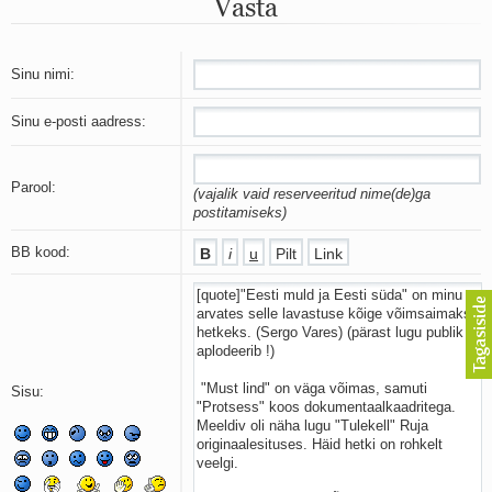
Vasta
Mu isamaa on minu arm
Ma mustas öös näen...
Laul surnud linnust
Aeg
Sinu nimi:
Oota mind
Ih-ih-hii ja ah-ah-haa
Sinu e-posti aadress:
Päikeselapsed
Laul võimalusest
Luigelaul
Parool:
(vajalik vaid reserveeritud nime(de)ga
Nii vaikseks kõik on jäänud
postitamiseks)
Mis saab sellest loomusevalust
Ei mullast
BB kood:
Avanemine
Üleminek
Laul teost
Põhi, lõuna, ida, lääs
Elupõline kaja
Omaette
Sisu:
Perekondlik
Kassimäng
Läänemere lained
Üle müüri
Valgusemaastikud