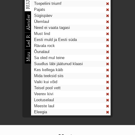
Tsepeliini triumf
Pajats
Sügispäev
Ülemlaul
Need ei vaata tagasi
Must lind
Eesti muld ja Eesti süda
Rävala rock
Õunalaul
Sa oled mul teine
Suudlus läbi jäätunud klaasi
Kes kellega käib
Mida teeksid siis
Vaiki kui võid
Teisel pool vett
Veerev kivi
Lootuselaul
Meeste laul
Eleegia
Tulekell
Ahtumine
Aeg on nagu rong