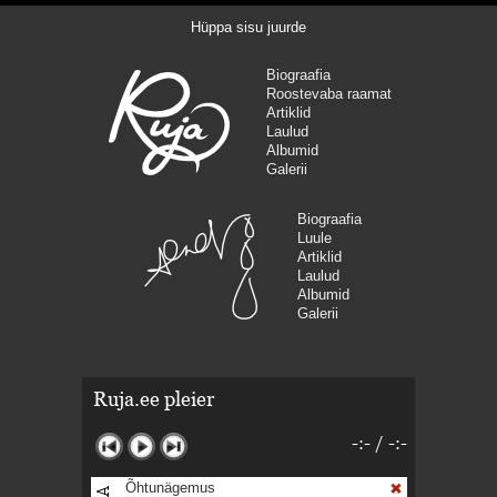
Hüppa sisu juurde
Biograafia
Roostevaba raamat
Artiklid
Laulud
Albumid
Galerii
Biograafia
Luule
Artiklid
Laulud
Albumid
Galerii
Ruja.ee pleier
-:-
/
-:-
Õhtunägemus