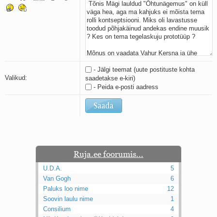
Kaks pihtimust
Ahtumine
Braueri lint
- Jälgi teemat (uute postituste kohta
Valikud:
saadetakse e-kiri)
- Peida e-posti aadress
Ruja.ee foorumis...
U.D.A.
5
Van Gogh
6
Paluks loo nime
12
Soovin laulu nime
1
Consilium
4