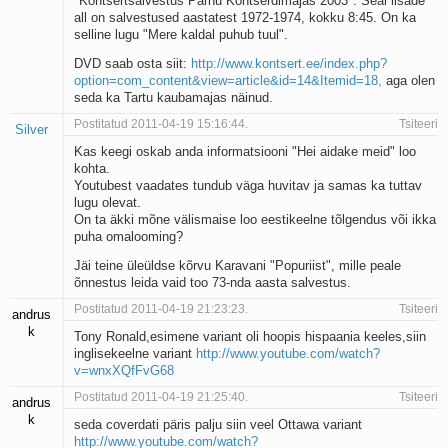
"Kontsertsalvestus Pärnu Kontserdimajas 2003". Seal lisade
all on salvestused aastatest 1972-1974, kokku 8:45. On ka
selline lugu "Mere kaldal puhub tuul".
DVD saab osta siit:
http://www.kontsert.ee/index.php?
option=com_content&view=article&id=14&Itemid=18,
aga olen
seda ka Tartu kaubamajas näinud.
Postitatud 2011-04-19 15:16:44.
Tsiteeri
Silver
Kas keegi oskab anda informatsiooni "Hei aidake meid" loo
kohta.
Youtubest vaadates tundub väga huvitav ja samas ka tuttav
lugu olevat.
On ta äkki mõne välismaise loo eestikeelne tõlgendus või ikka
puha omalooming?
Jäi teine üleüldse kõrvu Karavani "Popuriist", mille peale
õnnestus leida vaid too 73-nda aasta salvestus.
Postitatud 2011-04-19 21:23:23.
Tsiteeri
andrus
k
Tony Ronald,esimene variant oli hoopis hispaania keeles,siin
inglisekeelne variant
http://www.youtube.com/watch?
v=wnxXQfFvG68
Postitatud 2011-04-19 21:25:40.
Tsiteeri
andrus
k
seda coverdati päris palju siin veel Ottawa variant
http://www.youtube.com/watch?