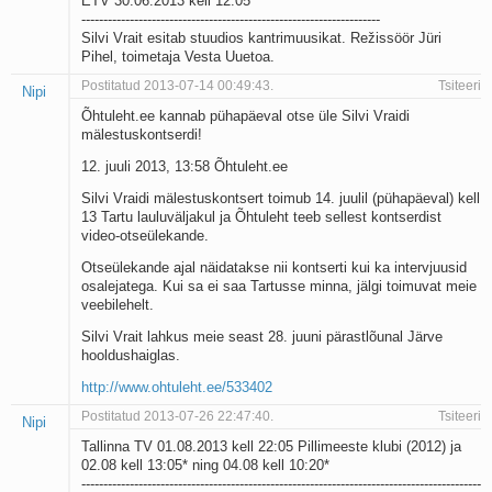
ETV 30.06.2013 kell 12:05
--------------------------------------------------------------------
Silvi Vrait esitab stuudios kantrimuusikat. Režissöör Jüri
Pihel, toimetaja Vesta Uuetoa.
Postitatud 2013-07-14 00:49:43.
Tsiteeri
Nipi
Õhtuleht.ee kannab pühapäeval otse üle Silvi Vraidi
mälestuskontserdi!
12. juuli 2013, 13:58 Õhtuleht.ee
Silvi Vraidi mälestuskontsert toimub 14. juulil (pühapäeval) kell
13 Tartu lauluväljakul ja Õhtuleht teeb sellest kontserdist
video-otseülekande.
Otseülekande ajal näidatakse nii kontserti kui ka intervjuusid
osalejatega. Kui sa ei saa Tartusse minna, jälgi toimuvat meie
veebilehelt.
Silvi Vrait lahkus meie seast 28. juuni pärastlõunal Järve
hooldushaiglas.
http://www.ohtuleht.ee/533402
Postitatud 2013-07-26 22:47:40.
Tsiteeri
Nipi
Tallinna TV 01.08.2013 kell 22:05 Pillimeeste klubi (2012) ja
02.08 kell 13:05* ning 04.08 kell 10:20*
-------------------------------------------------------------------------------------------