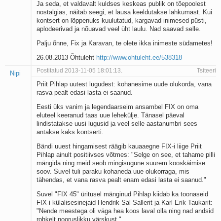
Ja seda, et valdavalt kuldses keskeas publik on tõepoolest
nostalgias, näitab seegi, et lausa keeldutakse lahkumast. Kui
kontsert on lõppenuks kuulutatud, kargavad inimesed püsti,
aplodeerivad ja nõuavad veel üht laulu. Nad saavad selle.
Palju õnne, Fix ja Karavan, te olete ikka inimeste südametes!
26.08.2013 Õhtuleht
http://www.ohtuleht.ee/538318
Postitatud 2013-11-05 18:01:13.
Tsiteeri
Nipi
Priit Pihlap uutest lugudest: kohanesime uude olukorda, vana
rasva pealt edasi lasta ei saanud.
Eesti üks vanim ja legendaarseim ansambel FIX on oma
eluteel keeranud taas uue lehekülje. Tänasel päeval
lindistatakse uusi lugusid ja veel selle aastanumbri sees
antakse kaks kontserti.
Bändi uuest hingamisest räägib kauaaegne FIX-i liige Priit
Pihlap ainult positiivses võtmes: "Selge on see, et tahame pilli
mängida ning meid seob mingisugune suurem kooskäimise
soov. Suvel tuli paraku kohaneda uue olukorraga, mis
tähendas, et vana rasva pealt enam edasi lasta ei saanud."
Suvel "FIX 45" üritusel mänginud Pihlap kiidab ka toonaseid
FIX-i külalisesinejaid Hendrik Sal-Sallerit ja Karl-Erik Taukarit:
"Nende meestega oli väga hea koos laval olla ning nad andsid
rohkelt nooruslikku värskust."