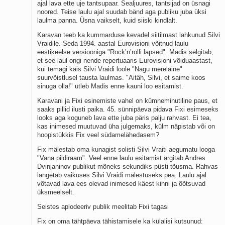
ajal lava ette uje tantsupaar. Sealjuures, tantsijad on üsnagi
noored. Teise laulu ajal suudab bänd aga publiku juba üksi
laulma panna. Üsna vaikselt, kuid siiski kindlalt.
Karavan teeb ka kummarduse kevadel siitilmast lahkunud Silvi
Vraidile. Seda 1994. aastal Eurovisioni võitnud laulu
eestikeelse versiooniga "Rock’n’rolli lapsed". Madis selgitab,
et see laul ongi nende repertuaaris Eurovisioni võiduaastast,
kui temagi käis Silvi Vraidi loole "Nagu merelaine"
suurvõistlusel tausta laulmas. "Aitäh, Silvi, et saime koos
sinuga olla!" ütleb Madis enne kauni loo esitamist.
Karavani ja Fixi esinemiste vahel on kümneminutiline paus, et
saaks pillid ilusti paika. 45. sünnipäeva pidava Fixi esimeseks
looks aga koguneb lava ette juba päris palju rahvast. Ei tea,
kas inimesed muutuvad üha julgemaks, külm näpistab või on
hoopistükkis Fix veel südamelähedasem?
Fix mälestab oma kunagist solisti Silvi Vraiti aegumatu looga
"Vana pildiraam". Veel enne laulu esitamist ärgitab Andres
Dvinjaninov publikut mõneks sekundiks püsti tõusma. Rahvas
langetab vaikuses Silvi Vraidi mälestuseks pea. Laulu ajal
võtavad lava ees olevad inimesed käest kinni ja õõtsuvad
üksmeelselt.
Seistes aplodeeriv publik meelitab Fixi tagasi
Fix on oma tähtpäeva tähistamisele ka külalisi kutsunud: