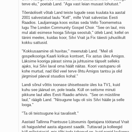
terve elu," poetab Land. "Aga vast leian musast lohutust."
Tõenäoliselt võtab Land teiste lugude seas kuulata ka aastal
2001 salvestatud laulu "Kell", mille Vrait salvestas Eesti
Raadios. Lauljannaga koos esitas seda Vello Toomemetsa
lugu The London Community Gospel Choir. "See on laul, mis
mul alati esimese hooga Silviga seostub," ütleb Land, kellel on
tänini meeles, kuidas koor, Silvi Vrait ja Fix täiesti juhuslikult
kokku sattusid.
"Kokkusaamine oli huvitav," meenutab Land. "Meil oli
gospelkooriga Kaarli kirikus kontsert, Fix astus üles Amigos.
Läksime kooriga pärast sinna ja juhtusime täpselt selleks
ajaks, kui Silvi laval oma häält näitas. Koori vastupanu oli
kohe murtud, nad lõid veel terve õhtu Amigos tantsu ja olid
järgmisel päeval stuudios kohal."
Landi sõnul võttis toonase ühisetteaste üles ka TV1, kuid
kuhu see jäänud on, pole teada. Küll on seitsme minuti
pikkune laul alles Eesti Raadio arhiivis. "See on müstiline
laul," räägib Land. "Niisugune lugu oli siis Silvi hääle ja selle
looga."
"Ta oli teistsugune kui tavaliselt."
Aastaid Tallinna Prantsuse Lütseumis õpetajana töötanud Vrait
oli haiguslehel aasta algusest saadik. Tuttavad ja kolleegid
küll mõistatasid, mis tõbi teda tabanud on, kuid panid lauljanna