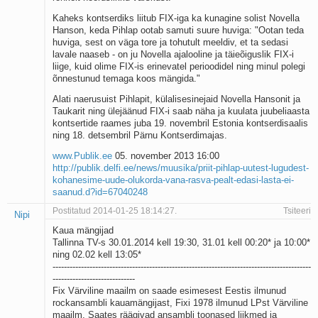
Kaheks kontserdiks liitub FIX-iga ka kunagine solist Novella
Hanson, keda Pihlap ootab samuti suure huviga: "Ootan teda
huviga, sest on väga tore ja tohutult meeldiv, et ta sedasi
lavale naaseb - on ju Novella ajalooline ja täieõiguslik FIX-i
liige, kuid olime FIX-is erinevatel perioodidel ning minul polegi
õnnestunud temaga koos mängida."
Alati naerusuist Pihlapit, külalisesinejaid Novella Hansonit ja
Taukarit ning ülejäänud FIX-i saab näha ja kuulata juubeliaasta
kontsertide raames juba 19. novembril Estonia kontserdisaalis
ning 18. detsembril Pärnu Kontserdimajas.
www.Publik.ee
05. november 2013 16:00
http://publik.delfi.ee/news/muusika/priit-pihlap-uutest-lugudest-
kohanesime-uude-olukorda-vana-rasva-pealt-edasi-lasta-ei-
saanud.d?id=67040248
Postitatud 2014-01-25 18:14:27.
Tsiteeri
Nipi
Kaua mängijad
Tallinna TV-s 30.01.2014 kell 19:30, 31.01 kell 00:20* ja 10:00*
ning 02.02 kell 13:05*
-------------------------------------------------------------------------------------------
-----------------------------
Fix Värviline maailm on saade esimesest Eestis ilmunud
rockansambli kauamängijast, Fixi 1978 ilmunud LPst Värviline
maailm. Saates räägivad ansambli toonased liikmed ja