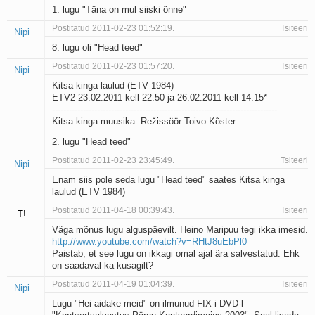
1. lugu "Täna on mul siiski õnne"
Postitatud 2011-02-23 01:52:19.
Tsiteeri
Nipi
8. lugu oli "Head teed"
Postitatud 2011-02-23 01:57:20.
Tsiteeri
Nipi
Kitsa kinga laulud (ETV 1984)
ETV2 23.02.2011 kell 22:50 ja 26.02.2011 kell 14:15*
--------------------------------------------------------------------------------
Kitsa kinga muusika. Režissöör Toivo Kõster.
2. lugu "Head teed"
Postitatud 2011-02-23 23:45:49.
Tsiteeri
Nipi
Enam siis pole seda lugu "Head teed" saates Kitsa kinga
laulud (ETV 1984)
Postitatud 2011-04-18 00:39:43.
Tsiteeri
T!
Väga mõnus lugu alguspäevilt. Heino Maripuu tegi ikka imesid.
http://www.youtube.com/watch?v=RHtJ8uEbPl0
Paistab, et see lugu on ikkagi omal ajal ära salvestatud. Ehk
on saadaval ka kusagilt?
Postitatud 2011-04-19 01:04:39.
Tsiteeri
Nipi
Lugu "Hei aidake meid" on ilmunud FIX-i DVD-l