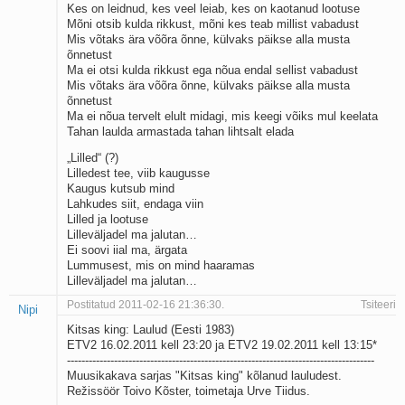
Kes on leidnud, kes veel leiab, kes on kaotanud lootuse
Mõni otsib kulda rikkust, mõni kes teab millist vabadust
Mis võtaks ära võõra õnne, külvaks päikse alla musta
õnnetust
Ma ei otsi kulda rikkust ega nõua endal sellist vabadust
Mis võtaks ära võõra õnne, külvaks päikse alla musta
õnnetust
Ma ei nõua tervelt elult midagi, mis keegi võiks mul keelata
Tahan laulda armastada tahan lihtsalt elada
„Lilled“ (?)
Lilledest tee, viib kaugusse
Kaugus kutsub mind
Lahkudes siit, endaga viin
Lilled ja lootuse
Lilleväljadel ma jalutan…
Ei soovi iial ma, ärgata
Lummusest, mis on mind haaramas
Lilleväljadel ma jalutan…
Postitatud 2011-02-16 21:36:30.
Tsiteeri
Nipi
Kitsas king: Laulud (Eesti 1983)
ETV2 16.02.2011 kell 23:20 ja ETV2 19.02.2011 kell 13:15*
-------------------------------------------------------------------------------------
Muusikakava sarjas "Kitsas king" kõlanud lauludest.
Režissöör Toivo Kõster, toimetaja Urve Tiidus.