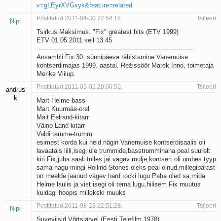
v=gLEyrXVGxyk&feature=related
Postitatud 2011-04-30 22:54:18.
Tsiteeri
Nipi
Tsirkus Maksimus: "Fix" greatest hits (ETV 1999)
ETV 01.05.2011 kell 13:45
--------------------------------------------------------------------------------
Ansambli Fix 30. sünnipäeva tähistamine Vanemuise
kontserdimajas 1999. aastal. Režissöör Marek Inno, toimetaja
Merike Viilup.
Postitatud 2011-05-02 20:06:50.
Tsiteeri
andrus
k
Mart Helme-bass
Mart Kuurmäe-orel
Mait Eelrand-kitarr
Väino Land-kitarr
Valdi tamme-trumm
esimest korda kui neid nägin Vanemuise kontserdisaalis oli
lavaatäis lilli,isegi üle trummide,basstrumminaha peal suurelt
kiri Fix,juba saali tulles jäi vägev mulje,kontsert oli umbes tyyp
sama nagu mingi Rollind Stones oleks peal olnud,millegipärast
on meelde jäänud vägev hard rocki lugu Paha oled sa,mida
Helme laulis ja vist isegi oli tema lugu,hilisem Fix muutus
kuidagi hoopis millekski muuks
Postitatud 2011-08-23 22:51:28.
Tsiteeri
Nipi
Suveviisid Võrtsjärvel (Eesti Telefilm 1978)