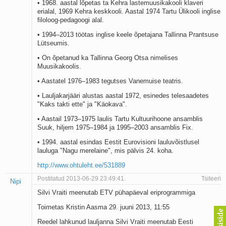
• 1968. aastal lõpetas ta Kehra lastemuusikakooli klaveri
erialal, 1969 Kehra keskkooli. Aastal 1974 Tartu Ülikooli inglise
filoloog-pedagoogi alal.
• 1994–2013 töötas inglise keele õpetajana Tallinna Prantsuse
Lütseumis.
• On õpetanud ka Tallinna Georg Otsa nimelises
Muusikakoolis.
• Aastatel 1976–1983 tegutses Vanemuise teatris.
• Lauljakarjääri alustas aastal 1972, esinedes telesaadetes
"Kaks takti ette" ja "Käokava".
• Aastail 1973–1975 laulis Tartu Kultuurihoone ansamblis
Suuk, hiljem 1975–1984 ja 1995–2003 ansamblis Fix.
• 1994. aastal esindas Eestit Eurovisioni lauluvõistlusel
lauluga "Nagu merelaine", mis pälvis 24. koha.
http://www.ohtuleht.ee/531889
Postitatud 2013-06-29 23:49:41.
Tsiteeri
Nipi
Silvi Vraiti meenutab ETV pühapäeval eriprogrammiga
Toimetas Kristin Aasma 29. juuni 2013, 11:55
Reedel lahkunud lauljanna Silvi Vraiti meenutab Eesti