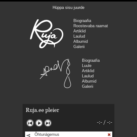
Hüppa sisu juurde
Biograafia
Roostevaba raamat
Artiklid
Laulud
Albumid
Galerii
Biograafia
Luule
Artiklid
Laulud
Albumid
Galerii
Ruja.ee pleier
-:-
/
-:-
Õhtunägemus