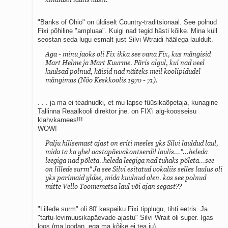
"Banks of Ohio" on üldiselt Country-traditsionaal. See polnud
Fixi põhiline "ampluaa". Kuigi nad tegid hästi kõike. Mina küll
seostan seda lugu esmalt just Silvi Wtraidi häälega lauldult.
Aga - minu jaoks oli Fix ikka see vana Fix, kus mängisid
Mart Helme ja Mart Kuurme. Päris algul, kui nad veel
kuulsad polnud, käisid nad näiteks meil koolipidudel
mängimas (Nöo Keskkoolis 1970 - 71).
. . . ja ma ei teadnudki, et mu lapse füüsikaõpetaja, kunagine
Tallinna Reaalkooli direktor jne. on FIX'i alg-koosseisu
klahvkamees!!!
WOW!
Palju hilisemast ajast on eriti meeles yks Silvi lauldud laul,
mida ta ka yhel aastapäevakontserdil laulis..."...heleda
leegiga nad pöleta..heleda leegiga nad tuhaks pöleta...see
on lillede surm" Ja see Silvi esitatud vokaliis selles laulus oli
yks parimaid yldse, mida kuulnud olen. kas see polnud
mitte Vello Toomemetsa laul vöi ajan segast??
"Lillede surm" oli 80' kespaiku Fixi tipplugu, tihti eetris. Ja
"tartu-levimuusikapäevade-ajastu" Silvi Wrait oli super. Igas
loos (ma loodan. ega ma kõike ei tea ju)