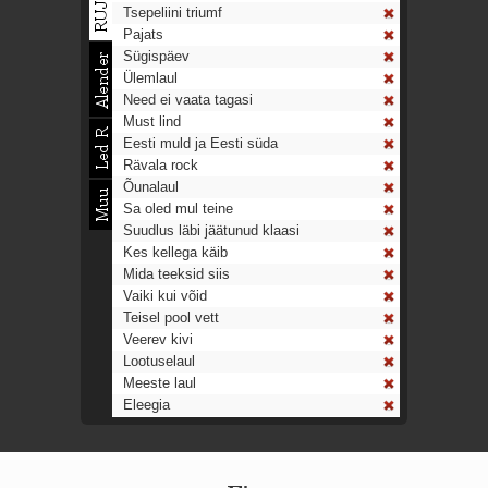
Tsepeliini triumf
Pajats
Sügispäev
Ülemlaul
Need ei vaata tagasi
Must lind
Eesti muld ja Eesti süda
Rävala rock
Õunalaul
Sa oled mul teine
Suudlus läbi jäätunud klaasi
Kes kellega käib
Mida teeksid siis
Vaiki kui võid
Teisel pool vett
Veerev kivi
Lootuselaul
Meeste laul
Eleegia
Tulekell
Ahtumine
Aeg on nagu rong