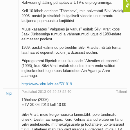
Rahvusringhääling pühapäeval ETV-s eriprogrammiga.
Kell 10 läheb eetrisse "Tähelaev", mis salvestati Silvi Vraidiga
2006. aastal ja sisaldab hulgaliselt videoid unustamatu
lauljanna popmuusiku karjäärist.
Muusikasaates "Valguses ja varjus" esitab Silvi Vrait koos
Jaak Jürissoniga tuntud ja vähemtuntud lugusid 1980-ndate
esimesest poolest.
1989. aastal valminud portreefilm Silvi Vraidist näitab tema
laia haaret ooperist rockini ja dzässist soulini.
Eriprogrammi lõpetab muusikasaade "Ahvatlev ettepanek"
(1993), kus Silvi Vrait esitab stuudios kolm enda valitud
inglisekeelset lugu koos kitarristide Ain Agani ja Aare
Jaamaga.
http://www.ohtuleht.ee/531919
Postitatud 2013-06-29 23:52:40.
Tsiteeri
Nipi
Tähelaev (2006)
ETV 30.06.2013 kell 10:00
---------------------------------------------
Silvi Vrait, meie kergemuusika kinnistäht, pole tundmatu
üheski Eestimaa nurgas. Kord Kehras alanud elutee on tänu
Silvi andekusele, mitmekülgsusele ja töötahtele jupiterisärast
tulvil. Tähelaev mahutab vaid murdosa videotest, mida ETV