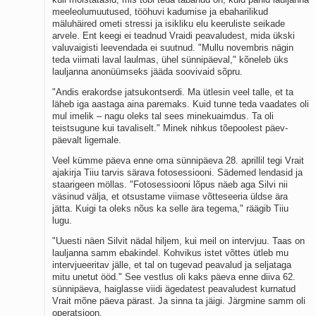
meeleolumuutused, tööhuvi kadumise ja ebaharilikud
mäluhäired ometi stressi ja isikliku elu keeruliste seikade
arvele. Ent keegi ei teadnud Vraidi peavaludest, mida ükski
valuvaigisti leevendada ei suutnud. "Mullu novembris nägin
teda viimati laval laulmas, ühel sünnipäeval," kõneleb üks
lauljanna anonüümseks jääda soovivaid sõpru.
"Andis erakordse jatsukontserdi. Ma ütlesin veel talle, et ta
läheb iga aastaga aina paremaks. Kuid tunne teda vaadates oli
mul imelik – nagu oleks tal sees minekuaimdus. Ta oli
teistsugune kui tavaliselt." Minek nihkus tõepoolest päev-
päevalt ligemale.
Veel kümme päeva enne oma sünnipäeva 28. aprillil tegi Vrait
ajakirja Tiiu tarvis särava fotosessiooni. Sädemed lendasid ja
staarigeen möllas. "Fotosessiooni lõpus näeb aga Silvi nii
väsinud välja, et otsustame viimase võtteseeria üldse ära
jätta. Kuigi ta oleks nõus ka selle ära tegema," räägib Tiiu
lugu.
"Uuesti näen Silvit nädal hiljem, kui meil on intervjuu. Taas on
lauljanna samm ebakindel. Kohvikus istet võttes ütleb mu
intervjueeritav jälle, et tal on tugevad peavalud ja seljataga
mitu unetut ööd." See vestlus oli kaks päeva enne diiva 62.
sünnipäeva, haiglasse viidi ägedatest peavaludest kurnatud
Vrait mõne päeva pärast. Ja sinna ta jäigi. Järgmine samm oli
operatsioon.