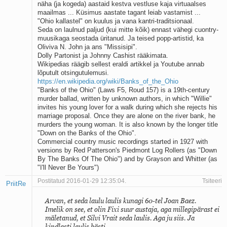
näha (ja kogeda) aastaid kestva vestluse kaja virtuaalses
maailmas ... Küsimus aastate tagant leiab vastamist ...
"Ohio kallastel" on kuulus ja vana kantri-traditsionaal.
Seda on laulnud paljud (kui mitte kõik) ennast vähegi cuontry-
muusikaga seostada üritanud. Ja teised popp-artistid, ka
Oliviva N. John ja ans "Missisipi".
Dolly Partonist ja Johnny Cashist rääkimata.
Wikipedias räägib sellest eraldi artikkel ja Youtube annab
lõputult otsingutulemusi.
https://en.wikipedia.org/wiki/Banks_of_the_Ohio
"Banks of the Ohio" (Laws F5, Roud 157) is a 19th-century
murder ballad, written by unknown authors, in which "Willie"
invites his young lover for a walk during which she rejects his
marriage proposal. Once they are alone on the river bank, he
murders the young woman. It is also known by the longer title
"Down on the Banks of the Ohio".
Commercial country music recordings started in 1927 with
versions by Red Patterson's Piedmont Log Rollers (as "Down
By The Banks Of The Ohio") and by Grayson and Whitter (as
"I'll Never Be Yours")
Postitatud 2016-01-29 12:35:04.
Tsiteeri
PriitRe
Arvan, et seda laulu laulis kunagi 60-tel Joan Baez.
Imelik on see, et olin Fixi suur austaja, aga millegipärast ei
mäletanud, et Silvi Vrait seda laulis. Aga ju siis. Ja
kindlasti laulis hästi.