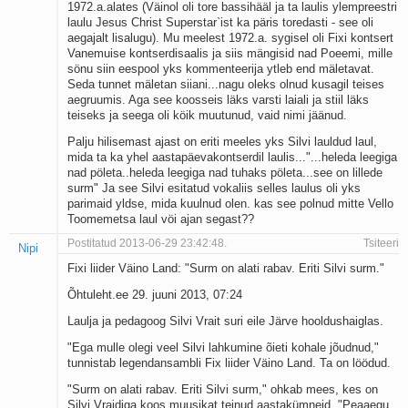
1972.a.alates (Väinol oli tore bassihääl ja ta laulis ylempreestri
laulu Jesus Christ Superstar`ist ka päris toredasti - see oli
aegajalt lisalugu). Mu meelest 1972.a. sygisel oli Fixi kontsert
Vanemuise kontserdisaalis ja siis mängisid nad Poeemi, mille
sönu siin eespool yks kommenteerija ytleb end mäletavat.
Seda tunnet mäletan siiani...nagu oleks olnud kusagil teises
aegruumis. Aga see koosseis läks varsti laiali ja stiil läks
teiseks ja seega oli köik muutunud, vaid nimi jäänud.
Palju hilisemast ajast on eriti meeles yks Silvi lauldud laul,
mida ta ka yhel aastapäevakontserdil laulis..."...heleda leegiga
nad pöleta..heleda leegiga nad tuhaks pöleta...see on lillede
surm" Ja see Silvi esitatud vokaliis selles laulus oli yks
parimaid yldse, mida kuulnud olen. kas see polnud mitte Vello
Toomemetsa laul vöi ajan segast??
Postitatud 2013-06-29 23:42:48.
Tsiteeri
Nipi
Fixi liider Väino Land: "Surm on alati rabav. Eriti Silvi surm."
Õhtuleht.ee 29. juuni 2013, 07:24
Laulja ja pedagoog Silvi Vrait suri eile Järve hooldushaiglas.
"Ega mulle olegi veel Silvi lahkumine õieti kohale jõudnud,"
tunnistab legendansambli Fix liider Väino Land. Ta on löödud.
"Surm on alati rabav. Eriti Silvi surm," ohkab mees, kes on
Silvi Vraidiga koos muusikat teinud aastakümneid. "Peaaegu