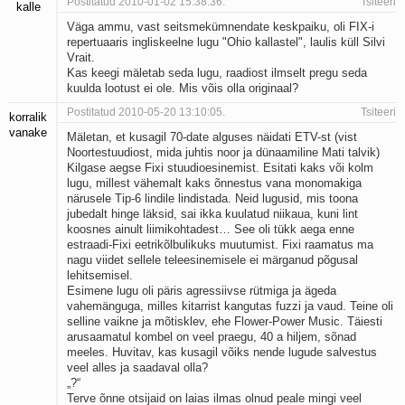
Postitatud 2010-01-02 15:38:36.
Tsiteeri
kalle
Väga ammu, vast seitsmekümnendate keskpaiku, oli FIX-i
repertuaaris ingliskeelne lugu "Ohio kallastel", laulis küll Silvi
Vrait.
Kas keegi mäletab seda lugu, raadiost ilmselt pregu seda
kuulda lootust ei ole. Mis võis olla originaal?
Postitatud 2010-05-20 13:10:05.
Tsiteeri
korralik
vanake
Mäletan, et kusagil 70-date alguses näidati ETV-st (vist
Noortestuudiost, mida juhtis noor ja dünaamiline Mati talvik)
Kilgase aegse Fixi stuudioesinemist. Esitati kaks või kolm
lugu, millest vähemalt kaks õnnestus vana monomakiga
närusele Tip-6 lindile lindistada. Neid lugusid, mis toona
jubedalt hinge läksid, sai ikka kuulatud niikaua, kuni lint
koosnes ainult liimikohtadest… See oli tükk aega enne
estraadi-Fixi eetrikõlbulikuks muutumist. Fixi raamatus ma
nagu viidet sellele teleesinemisele ei märganud põgusal
lehitsemisel.
Esimene lugu oli päris agressiivse rütmiga ja ägeda
vahemänguga, milles kitarrist kangutas fuzzi ja vaud. Teine oli
selline vaikne ja mõtisklev, ehe Flower-Power Music. Täiesti
arusaamatul kombel on veel praegu, 40 a hiljem, sõnad
meeles. Huvitav, kas kusagil võiks nende lugude salvestus
veel alles ja saadaval olla?
„?“
Terve õnne otsijaid on laias ilmas olnud peale mingi veel