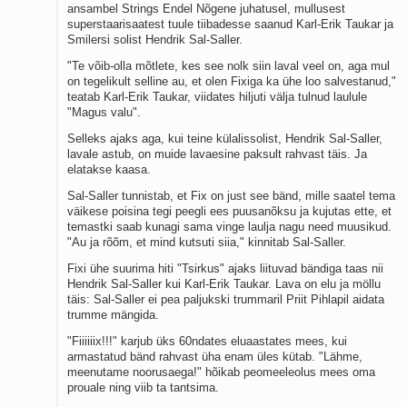
ansambel Strings Endel Nõgene juhatusel, mullusest
superstaarisaatest tuule tiibadesse saanud Karl-Erik Taukar ja
Smilersi solist Hendrik Sal-Saller.
"Te võib-olla mõtlete, kes see nolk siin laval veel on, aga mul
on tegelikult selline au, et olen Fixiga ka ühe loo salvestanud,"
teatab Karl-Erik Taukar, viidates hiljuti välja tulnud laulule
"Magus valu".
Selleks ajaks aga, kui teine külalissolist, Hendrik Sal-Saller,
lavale astub, on muide lavaesine paksult rahvast täis. Ja
elatakse kaasa.
Sal-Saller tunnistab, et Fix on just see bänd, mille saatel tema
väikese poisina tegi peegli ees puusanõksu ja kujutas ette, et
temastki saab kunagi sama vinge laulja nagu need muusikud.
"Au ja rõõm, et mind kutsuti siia," kinnitab Sal-Saller.
Fixi ühe suurima hiti "Tsirkus" ajaks liituvad bändiga taas nii
Hendrik Sal-Saller kui Karl-Erik Taukar. Lava on elu ja möllu
täis: Sal-Saller ei pea paljukski trummaril Priit Pihlapil aidata
trumme mängida.
"Fiiiiiix!!!" karjub üks 60ndates eluaastates mees, kui
armastatud bänd rahvast üha enam üles kütab. "Lähme,
meenutame noorusaega!" hõikab peomeeleolus mees oma
prouale ning viib ta tantsima.