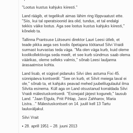
"Lootus kustus kahjuks kiiresti."
Land räägib, et tegelikult aimas lähim ring lõppvaatust ette.
"Siis, kui tal operatsioonid ära olid, tundus, et tal endalgi
tekkis väike lootus. Aga see lootus kustus kahjuks kiiresti,"
kõneleb ta.
Tallinna Prantsuse Lütseumi direktor Lauri Leesi ütleb, et
teade pikka aega ses koolis õpetajana töötanud Silvi Vraidi
surmast kurvastas teda väga. "Ma olen väga kurb, kuid oleme
koolikollektiiviga seda meelt, et see kurb sündmus saab olema
väärikas, oleme selleks valmis," sõnab Leesi lauljanna
ärasaatmise kohta.
Land lisab, et sügisel pidanuks Silvi üles astuma Fixi 45.
sünnipäeva kontserdil. "See on kurb, et Silvit meiega laval ei
ole," sõnab ta, et kahjuks peavad mehed juubelilugulaulul ilma
Silvita esinema. Küll aga on Land otsustanud korraldada Silvi
Vraidi mälestuskontserdi. "Esinejaid järjest koguneb," lausub
Land. "Jaan Elgula, Priit Pihlap, Jassi Zahharov, Maria
Listra..." Mälestuskontsert on 14. juulil kell 13 Tartu
lauluväljakul.
Silvi Vrait
• 28. aprill 1951 – 28. juuni 2013