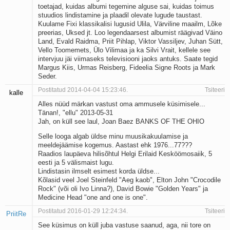
toetajad, kuidas albumi tegemine alguse sai, kuidas toimus
stuudios lindistamine ja plaadil olevate lugude taustast.
Kuulame Fixi klassikalisi lugusid Ulila, Värviline maailm, Lõke
preerias, Uksed jt. Loo legendaarsest albumist räägivad Väino
Land, Evald Raidma, Priit Pihlap, Viktor Vassiljev, Juhan Sütt,
Vello Toomemets, Ülo Vilimaa ja ka Silvi Vrait, kellele see
intervjuu jäi viimaseks televisiooni jaoks antuks. Saate tegid
Margus Kiis, Urmas Reisberg, Fideelia Signe Roots ja Mark
Seder.
Postitatud 2014-04-04 15:23:46.
Tsiteeri
kalle
Alles nüüd märkan vastust oma ammusele küsimisele...
Tänan!, "ellu" 2013-05-31
Jah, on küll see laul, Joan Baez BANKS OF THE OHIO
Selle looga algab üldse minu muusikakuulamise ja
meeldejäämise kogemus. Aastast ehk 1976...77???
Raadios laupäeva hilisõhtul Helgi Erilaid Kesköömosaiik, 5
eesti ja 5 välismaist lugu.
Lindistasin ilmselt esimest korda üldse...
Kõlasid veel Joel Steinfeld "Aeg kaob", Elton John "Crocodile
Rock" (või oli Ivo Linna?), David Bowie "Golden Years" ja
Medicine Head "one and one is one".
Postitatud 2016-01-29 12:24:34.
Tsiteeri
PriitRe
See küsimus on küll juba vastuse saanud, aga, nii tore on