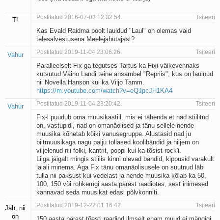
Postitatud 2016-07-03 12:32:54.
Tsiteeri
T!
Kas Evald Raidma poolt lauldud "Laul" on olemas vaid
telesalvestusena Meelejahutajast?
Postitatud 2019-11-04 23:06:26.
Tsiteeri
Vahur
Paralleelselt Fix-ga tegutses Tartus ka Fixi väikevennaks
kutsutud Väino Landi teine ansambel "Repriis", kus on laulnud
nii Novella Hanson kui ka Viljo Tamm.
https://m.youtube.com/watch?v=eQJpcJH1KA4
Postitatud 2019-11-04 23:20:42.
Tsiteeri
Vahur
Fix-l puudub oma muusikastiil, mis ei tähenda et nad stiilitud
on, vastupidi, nad on omanäolised ja tänu sellele nende
muusika kõnetab kõiki vanusegruppe. Alustasid nad ju
biitmuusikaga nagu palju tollased koolibändid ja hiljem on
viljelenud nii folki, kantrit, poppi kui ka tõsist rock'i.
Liiga jäigalt mingis stiilis kinni olevad bändid, kippusid varakult
laiali minema. Aga Fix tänu omanäolisusele on suutnud läbi
tulla nii paksust kui vedelast ja nende muusika kõlab ka 50,
100, 150 või rohkemgi aasta pärast raadiotes, sest inimesed
kannavad seda muusikat edasi põlvkonniti.
Postitatud 2019-12-22 01:16:42.
Tsiteeri
Jah, nii
on
150 aasta pärast tõesti raadiod ilmselt enam muud ei mängigi,