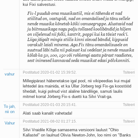
kui Fixi salvestusi.
Fix-l puudub oma muusikastiil, mis ei tähenda et nad
stiilitud on, vastupidi, nad on omanäolised ja tänu sellele
nende muusika kõnetab kõiki vanusegruppe. Alustasid nad
ju biitmuusikaga nagu palju tollased koolibändid ja hiljem
on viljelenud nii folki, kantrit, poppi kui ka tõsist rock'i.
Liiga jäigalt mingis stiilis kinni olevad bändid, kippusid
varakult laiali minema. Aga Fix tänu omanäolisusele on
suutnud läbi tulla nii paksust kui vedelast ja nende muusika
kõlab ka 50, 100, 150 või rohkemgi aasta pärast raadiotes,
sest inimesed kannavad seda muusikat edasi põlvkonniti.
Postitatud 2020-01-02 15:39:52.
Tsiteeri
vahur
Millegipärast häbenetakse igal pool, nii vikipeedias kui mujal
lehtedel ära mainida, et ka Üllar Jörberg tegi Fix-ga koostööd
tihedalt, kuigi polnud vist alaline bändiliige, samuti laulis
mitmel korral Jörberg Fix-s duetti ka Silvi Vrait-ga.
Postitatud 2020-01-03 20:15:41.
Tsiteeri
To jah,
nii on
Alati saab kanalit vahetada!
Postitatud 2021-08-02 01:27:15.
Tsiteeri
Vahur
Silvi Vraidile Kõige sarnasema versiooni laulust "Ohio
Kallastel" on laulnud Olivia Newton-John, loo nimi on "Banks