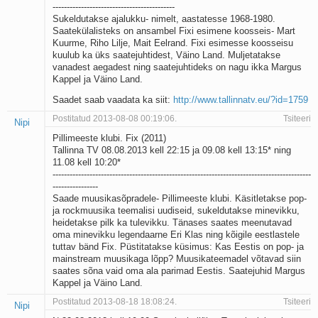
-------------------------------------------
Sukeldutakse ajalukku- nimelt, aastatesse 1968-1980.
Saatekülalisteks on ansambel Fixi esimene koosseis- Mart
Kuurme, Riho Lilje, Mait Eelrand. Fixi esimesse koosseisu
kuulub ka üks saatejuhtidest, Väino Land. Muljetatakse
vanadest aegadest ning saatejuhtideks on nagu ikka Margus
Kappel ja Väino Land.
Saadet saab vaadata ka siit:
http://www.tallinnatv.eu/?id=1759
Postitatud 2013-08-08 00:19:06.
Tsiteeri
Nipi
Pillimeeste klubi. Fix (2011)
Tallinna TV 08.08.2013 kell 22:15 ja 09.08 kell 13:15* ning
11.08 kell 10:20*
-------------------------------------------------------------------------------------------
----------------
Saade muusikasõpradele- Pillimeeste klubi. Käsitletakse pop-
ja rockmuusika teemalisi uudiseid, sukeldutakse minevikku,
heidetakse pilk ka tulevikku. Tänases saates meenutavad
oma minevikku legendaarne Eri Klas ning kõigile eestlastele
tuttav bänd Fix. Püstitatakse küsimus: Kas Eestis on pop- ja
mainstream muusikaga lõpp? Muusikateemadel võtavad siin
saates sõna vaid oma ala parimad Eestis. Saatejuhid Margus
Kappel ja Väino Land.
Postitatud 2013-08-18 18:08:24.
Tsiteeri
Nipi