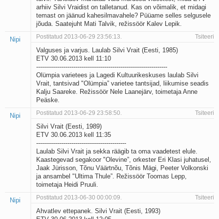
arhiiv Silvi Vraidist on talletanud. Kas on võimalik, et midagi
temast on jäänud kahesilmavahele? Püüame selles selgusele
jõuda. Saatejuht Mati Talvik, režissöör Kalev Lepik.
Postitatud 2013-06-29 23:56:13.
Tsiteeri
Nipi
Valguses ja varjus. Laulab Silvi Vrait (Eesti, 1985)
ETV 30.06.2013 kell 11:10
-------------------------------------------------------------------
Olümpia varietees ja Lagedi Kultuurikeskuses laulab Silvi
Vrait, tantsivad "Olümpia” varietee tantsijad, liikumise seadis
Kalju Saareke. Režissöör Nele Laanejärv, toimetaja Anne
Peäske.
Postitatud 2013-06-29 23:58:50.
Tsiteeri
Nipi
Silvi Vrait (Eesti, 1989)
ETV 30.06.2013 kell 11:35
----------------------------------------------
Laulab Silvi Vrait ja sekka räägib ta oma vaadetest elule.
Kaastegevad segakoor "Olevine”, orkester Eri Klasi juhatusel,
Jaak Jürisson, Tõnu Väärtnõu, Tõnis Mägi, Peeter Volkonski
ja ansambel "Ultima Thule”. Režissöör Toomas Lepp,
toimetaja Heidi Pruuli.
Postitatud 2013-06-30 00:00:09.
Tsiteeri
Nipi
Ahvatlev ettepanek. Silvi Vrait (Eesti, 1993)