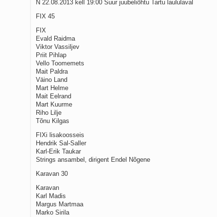
N 22.08.2013 kell 19:00 Suur juubeliõhtu Tartu laululaval
FIX 45
FIX
Evald Raidma
Viktor Vassiljev
Priit Pihlap
Vello Toomemets
Mait Paldra
Väino Land
Mart Helme
Mait Eelrand
Mart Kuurme
Riho Lilje
Tõnu Kilgas
FIXi lisakoosseis
Hendrik Sal-Saller
Karl-Erik Taukar
Strings ansambel, dirigent Endel Nõgene
Karavan 30
Karavan
Karl Madis
Margus Martmaa
Marko Sirila