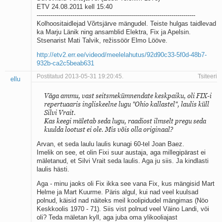
ETV 24.08.2011 kell 15:40
--------------------------------------------------------------------------------
Kolhoositaidlejad Võrtsjärve mängudel. Teiste hulgas taidlevad
ka Marju Länik ning ansamblid Elektra, Fix ja Apelsin.
Stsenarist Mati Talvik, režissöör Elmo Lööve.
http://etv2.err.ee/videod/meelelahutus/92d90c33-5f0d-48b7-
932b-ca2c5beab631
Postitatud 2013-05-31 19:20:45.
Tsiteeri
ellu
Väga ammu, vast seitsmekümnendate keskpaiku, oli FIX-i
repertuaaris ingliskeelne lugu "Ohio kallastel", laulis küll
Silvi Vrait.
Kas keegi mäletab seda lugu, raadiost ilmselt pregu seda
kuulda lootust ei ole. Mis võis olla originaal?
Arvan, et seda laulu laulis kunagi 60-tel Joan Baez.
Imelik on see, et olin Fixi suur austaja, aga millegipärast ei
mäletanud, et Silvi Vrait seda laulis. Aga ju siis. Ja kindlasti
laulis hästi.
Aga - minu jaoks oli Fix ikka see vana Fix, kus mängisid Mart
Helme ja Mart Kuurme. Päris algul, kui nad veel kuulsad
polnud, käisid nad näiteks meil koolipidudel mängimas (Nöo
Keskkoolis 1970 - 71). Siis vist polnud veel Väino Landi, vöi
oli? Teda mäletan kyll, aga juba oma ylikooliajast