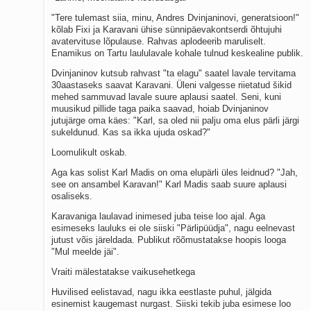
"Tere tulemast siia, minu, Andres Dvinjaninovi, generatsioon!"
kõlab Fixi ja Karavani ühise sünnipäevakontserdi õhtujuhi
avatervituse lõpulause. Rahvas aplodeerib maruliselt.
Enamikus on Tartu laululavale kohale tulnud keskealine publik.
Dvinjaninov kutsub rahvast "ta elagu" saatel lavale tervitama
30aastaseks saavat Karavani. Üleni valgesse riietatud šikid
mehed sammuvad lavale suure aplausi saatel. Seni, kuni
muusikud pillide taga paika saavad, hoiab Dvinjaninov
jutujärge oma käes: "Karl, sa oled nii palju oma elus pärli järgi
sukeldunud. Kas sa ikka ujuda oskad?"
Loomulikult oskab.
Aga kas solist Karl Madis on oma elupärli üles leidnud? "Jah,
see on ansambel Karavan!" Karl Madis saab suure aplausi
osaliseks.
Karavaniga laulavad inimesed juba teise loo ajal. Aga
esimeseks lauluks ei ole siiski "Pärlipüüdja", nagu eelnevast
jutust võis järeldada. Publikut rõõmustatakse hoopis looga
"Mul meelde jäi".
Vraiti mälestatakse vaikusehetkega
Huvilised eelistavad, nagu ikka eestlaste puhul, jälgida
esinemist kaugemast nurgast. Siiski tekib juba esimese loo