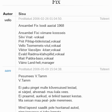
Fix
Mu isamaa on minu arm
Ma mustas öös näen...
Laul surnud linnust
Autor
Sisu
Aeg
Postitatud 2006-02-26 01:04:50.
Tsiteeri
vello
Oota mind
Ansambel Fix loodi aastal 1968
Ih-ih-hii ja ah-ah-haa
Päikeselapsed
Ansambel Fixi viimane koosseis
Laul võimalusest
Silvi Vrait -vokaal
Luigelaul
Priit Pihlap-löökriistad,vokaal
Vello Toomemets-viiul,vokaal
Nii vaikseks kõik on jäänud
Viktor Vassiljev -kitarr,vokaal
Mis saab sellest loomusevalust
Evald Raidma-klahvpillid,vokaal
Ei mullast
Mait Paldra-bass,vokaal
Avanemine
Väino Land-heli,manager
Üleminek
Postitatud 2006-05-09 15:04:38.
Tsiteeri
aare
Laul teost
Põhi, lõuna, ida, lääs
Pesumees V.Tamm
V.Tamm
Elupõline kaja
Omaette
Ei paku pinget mulle kõversuised lestad,
Perekondlik
ei särjed, ahvenad- muu kala vees.
Kassimäng
Ei praamid, aurikud, ei brikid taarast kestas.
Ma seisan maa peal- pole meremees.
Läänemere lained
Üle müüri
Mind lapsest saadik pole huvitanud autod,
Valgusemaastikud
ning taevasse ei taha lennata.