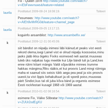
Fix - Queen 1978
http://www.youtube.com/watch?
v=iEbFewvnuws&feature=related
Postitatud 2009-08-24 18:08:19.
Tsiteeri
laurila
Pesumees:
http://www.youtube.com/watch?
v=AlEh9vMrRG0&feature=channel_page
Postitatud 2009-09-05 13:17:15.
Tsiteeri
laurila
koguinfo ansamblist:
http://www.ansambelfix.ee/
Postitatud 2009-12-31 00:45:09.
Tsiteeri
k
siit bändist on niipalju inimesi läbi käinud,et peaks vist eesti
rekord olema,isegi Lainel vist ei olnud niipalju koosseise,minu
jaoks jääb ikka öigeks Fixiks esimesed neli aastat.muuseas
tuleb üks naljakas lugu meelde kui Lilje bändi tuli ja Land,kes
enne rütmi kitarri mängis Valdi sõjaväkke minnes trumme
hakkas mängima,Riks rääkis,et kui proovis Land mingi rütmiga
maha ei saanud siis seisis tükk aega pea peal ja siis proovis
uuesti,ta vist õppis kehakultuuri ja oli spordi poiss,muuseas
pärit Sindist,kus tal oli juba kõva bänd ja orgunnis esimese
Eesti rockfestari kusagil 1968 või 1969 aastal.
Postitatud 2010-01-02 08:16:54.
Tsiteeri
k
esimene Fix, Väike Sõbratar
http://www.youtube.com/watch?
v=ZUUr2odEgXU