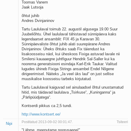
Toomas Vanem
Jaak Lutsoja
õhtut juhib
Andres Dvinjaninov
Tartu Laululaval toimub 22. augustil algusega 19.00 Suur
Juubeliõhtu. Ühel laululaval tähistavad sünnipäeva kaks
legendaarset ansamblit: FIX 45 ja Karavan 30.
Sünnipäevaliste õhtut juhib alati suurepärane Andres
Dvinjaninov. Üheks õhtuks saab Fix täiendust ka
lisakoosseisu näol, kui üheskoos Fixiga astuvad lavale nii
Smilersi kauaaegne juhtfiguur Hendrik Sal-Saller kui ka
noorema generatsiooni esindaja Karl-Erik Taukar. Valitud
lugudes ühineb Fixiga Strings ansambel Endel Nõgene
dirigeerimisel. Näiteks „Ja veel üks laul“ on just sellise
muusikalise koosseisu tarbeks kirjutatud.
Tartu Laululaval kaiguvad sel ainulaadsel õhtul unustamatud
hitid, mis täidavad laululava „Tsirkuse“, „Kuninganna“ ja
„Pärlipüüdjatega“.
Kontserdi pikkus ca 2,5 tundi.
http://www.kontsert.ee/
Postitatud 2013-09-02 00:01:47.
Tsiteeri
Nipi
"Lähme, meenutame noorusaega!"