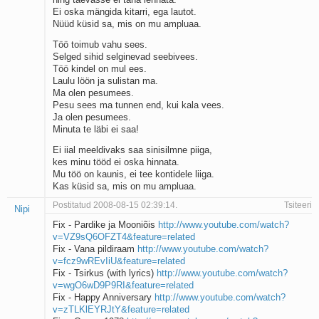
Kaks pihtimust
Ei oska mängida kitarri, ega lautot.
Nüüd küsid sa, mis on mu ampluaa.
Ahtumine
Braueri lint
Töö toimub vahu sees.
Selged sihid selginevad seebivees.
Töö kindel on mul ees.
Laulu löön ja sulistan ma.
Ma olen pesumees.
Pesu sees ma tunnen end, kui kala vees.
Ja olen pesumees.
Minuta te läbi ei saa!
Ei iial meeldivaks saa sinisilmne piiga,
kes minu tööd ei oska hinnata.
Mu töö on kaunis, ei tee kontidele liiga.
Kas küsid sa, mis on mu ampluaa.
Postitatud 2008-08-15 02:39:14.
Tsiteeri
Nipi
Fix - Pardike ja Mooniõis
http://www.youtube.com/watch?
v=VZ9sQ6OFZT4&feature=related
Fix - Vana pildiraam
http://www.youtube.com/watch?
v=fcz9wREvIiU&feature=related
Fix - Tsirkus (with lyrics)
http://www.youtube.com/watch?
v=wgO6wD9P9RI&feature=related
Fix - Happy Anniversary
http://www.youtube.com/watch?
v=zTLKlEYRJtY&feature=related