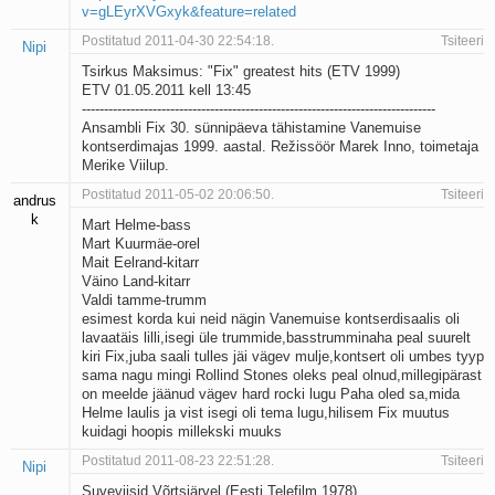
v=gLEyrXVGxyk&feature=related
Postitatud 2011-04-30 22:54:18.
Tsiteeri
Nipi
Tsirkus Maksimus: "Fix" greatest hits (ETV 1999)
ETV 01.05.2011 kell 13:45
--------------------------------------------------------------------------------
Ansambli Fix 30. sünnipäeva tähistamine Vanemuise
kontserdimajas 1999. aastal. Režissöör Marek Inno, toimetaja
Merike Viilup.
Postitatud 2011-05-02 20:06:50.
Tsiteeri
andrus
k
Mart Helme-bass
Mart Kuurmäe-orel
Mait Eelrand-kitarr
Väino Land-kitarr
Valdi tamme-trumm
esimest korda kui neid nägin Vanemuise kontserdisaalis oli
lavaatäis lilli,isegi üle trummide,basstrumminaha peal suurelt
kiri Fix,juba saali tulles jäi vägev mulje,kontsert oli umbes tyyp
sama nagu mingi Rollind Stones oleks peal olnud,millegipärast
on meelde jäänud vägev hard rocki lugu Paha oled sa,mida
Helme laulis ja vist isegi oli tema lugu,hilisem Fix muutus
kuidagi hoopis millekski muuks
Postitatud 2011-08-23 22:51:28.
Tsiteeri
Nipi
Suveviisid Võrtsjärvel (Eesti Telefilm 1978)