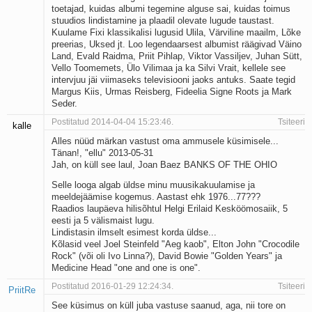
toetajad, kuidas albumi tegemine alguse sai, kuidas toimus
stuudios lindistamine ja plaadil olevate lugude taustast.
Kuulame Fixi klassikalisi lugusid Ulila, Värviline maailm, Lõke
preerias, Uksed jt. Loo legendaarsest albumist räägivad Väino
Land, Evald Raidma, Priit Pihlap, Viktor Vassiljev, Juhan Sütt,
Vello Toomemets, Ülo Vilimaa ja ka Silvi Vrait, kellele see
intervjuu jäi viimaseks televisiooni jaoks antuks. Saate tegid
Margus Kiis, Urmas Reisberg, Fideelia Signe Roots ja Mark
Seder.
Postitatud 2014-04-04 15:23:46.
Tsiteeri
kalle
Alles nüüd märkan vastust oma ammusele küsimisele...
Tänan!, "ellu" 2013-05-31
Jah, on küll see laul, Joan Baez BANKS OF THE OHIO
Selle looga algab üldse minu muusikakuulamise ja
meeldejäämise kogemus. Aastast ehk 1976...77???
Raadios laupäeva hilisõhtul Helgi Erilaid Kesköömosaiik, 5
eesti ja 5 välismaist lugu.
Lindistasin ilmselt esimest korda üldse...
Kõlasid veel Joel Steinfeld "Aeg kaob", Elton John "Crocodile
Rock" (või oli Ivo Linna?), David Bowie "Golden Years" ja
Medicine Head "one and one is one".
Postitatud 2016-01-29 12:24:34.
Tsiteeri
PriitRe
See küsimus on küll juba vastuse saanud, aga, nii tore on