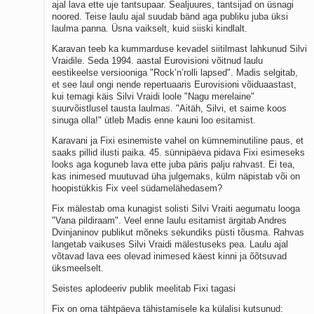
ajal lava ette uje tantsupaar. Sealjuures, tantsijad on üsnagi
noored. Teise laulu ajal suudab bänd aga publiku juba üksi
laulma panna. Üsna vaikselt, kuid siiski kindlalt.
Karavan teeb ka kummarduse kevadel siitilmast lahkunud Silvi
Vraidile. Seda 1994. aastal Eurovisioni võitnud laulu
eestikeelse versiooniga "Rock’n’rolli lapsed". Madis selgitab,
et see laul ongi nende repertuaaris Eurovisioni võiduaastast,
kui temagi käis Silvi Vraidi loole "Nagu merelaine"
suurvõistlusel tausta laulmas. "Aitäh, Silvi, et saime koos
sinuga olla!" ütleb Madis enne kauni loo esitamist.
Karavani ja Fixi esinemiste vahel on kümneminutiline paus, et
saaks pillid ilusti paika. 45. sünnipäeva pidava Fixi esimeseks
looks aga koguneb lava ette juba päris palju rahvast. Ei tea,
kas inimesed muutuvad üha julgemaks, külm näpistab või on
hoopistükkis Fix veel südamelähedasem?
Fix mälestab oma kunagist solisti Silvi Vraiti aegumatu looga
"Vana pildiraam". Veel enne laulu esitamist ärgitab Andres
Dvinjaninov publikut mõneks sekundiks püsti tõusma. Rahvas
langetab vaikuses Silvi Vraidi mälestuseks pea. Laulu ajal
võtavad lava ees olevad inimesed käest kinni ja õõtsuvad
üksmeelselt.
Seistes aplodeeriv publik meelitab Fixi tagasi
Fix on oma tähtpäeva tähistamisele ka külalisi kutsunud: