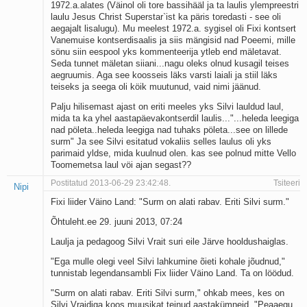
1972.a.alates (Väinol oli tore bassihääl ja ta laulis ylempreestri
laulu Jesus Christ Superstar`ist ka päris toredasti - see oli
aegajalt lisalugu). Mu meelest 1972.a. sygisel oli Fixi kontsert
Vanemuise kontserdisaalis ja siis mängisid nad Poeemi, mille
sönu siin eespool yks kommenteerija ytleb end mäletavat.
Seda tunnet mäletan siiani...nagu oleks olnud kusagil teises
aegruumis. Aga see koosseis läks varsti laiali ja stiil läks
teiseks ja seega oli köik muutunud, vaid nimi jäänud.
Palju hilisemast ajast on eriti meeles yks Silvi lauldud laul,
mida ta ka yhel aastapäevakontserdil laulis..."...heleda leegiga
nad pöleta..heleda leegiga nad tuhaks pöleta...see on lillede
surm" Ja see Silvi esitatud vokaliis selles laulus oli yks
parimaid yldse, mida kuulnud olen. kas see polnud mitte Vello
Toomemetsa laul vöi ajan segast??
Postitatud 2013-06-29 23:42:48.
Tsiteeri
Nipi
Fixi liider Väino Land: "Surm on alati rabav. Eriti Silvi surm."
Õhtuleht.ee 29. juuni 2013, 07:24
Laulja ja pedagoog Silvi Vrait suri eile Järve hooldushaiglas.
"Ega mulle olegi veel Silvi lahkumine õieti kohale jõudnud,"
tunnistab legendansambli Fix liider Väino Land. Ta on löödud.
"Surm on alati rabav. Eriti Silvi surm," ohkab mees, kes on
Silvi Vraidiga koos muusikat teinud aastakümneid. "Peaaegu