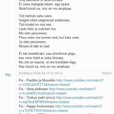
Kaks pihtimust
Ei oska mängida kitarri, ega lautot.
Nüüd küsid sa, mis on mu ampluaa.
Ahtumine
Braueri lint
Töö toimub vahu sees.
Selged sihid selginevad seebivees.
Töö kindel on mul ees.
Laulu löön ja sulistan ma.
Ma olen pesumees.
Pesu sees ma tunnen end, kui kala vees.
Ja olen pesumees.
Minuta te läbi ei saa!
Ei iial meeldivaks saa sinisilmne piiga,
kes minu tööd ei oska hinnata.
Mu töö on kaunis, ei tee kontidele liiga.
Kas küsid sa, mis on mu ampluaa.
Postitatud 2008-08-15 02:39:14.
Tsiteeri
Nipi
Fix - Pardike ja Mooniõis
http://www.youtube.com/watch?
v=VZ9sQ6OFZT4&feature=related
Fix - Vana pildiraam
http://www.youtube.com/watch?
v=fcz9wREvIiU&feature=related
Fix - Tsirkus (with lyrics)
http://www.youtube.com/watch?
v=wgO6wD9P9RI&feature=related
Fix - Happy Anniversary
http://www.youtube.com/watch?
v=zTLKlEYRJtY&feature=related