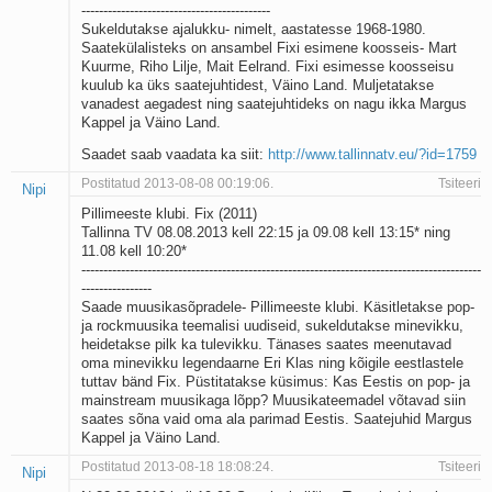
-------------------------------------------
Sukeldutakse ajalukku- nimelt, aastatesse 1968-1980.
Saatekülalisteks on ansambel Fixi esimene koosseis- Mart
Kuurme, Riho Lilje, Mait Eelrand. Fixi esimesse koosseisu
kuulub ka üks saatejuhtidest, Väino Land. Muljetatakse
vanadest aegadest ning saatejuhtideks on nagu ikka Margus
Kappel ja Väino Land.
Saadet saab vaadata ka siit:
http://www.tallinnatv.eu/?id=1759
Postitatud 2013-08-08 00:19:06.
Tsiteeri
Nipi
Pillimeeste klubi. Fix (2011)
Tallinna TV 08.08.2013 kell 22:15 ja 09.08 kell 13:15* ning
11.08 kell 10:20*
-------------------------------------------------------------------------------------------
----------------
Saade muusikasõpradele- Pillimeeste klubi. Käsitletakse pop-
ja rockmuusika teemalisi uudiseid, sukeldutakse minevikku,
heidetakse pilk ka tulevikku. Tänases saates meenutavad
oma minevikku legendaarne Eri Klas ning kõigile eestlastele
tuttav bänd Fix. Püstitatakse küsimus: Kas Eestis on pop- ja
mainstream muusikaga lõpp? Muusikateemadel võtavad siin
saates sõna vaid oma ala parimad Eestis. Saatejuhid Margus
Kappel ja Väino Land.
Postitatud 2013-08-18 18:08:24.
Tsiteeri
Nipi