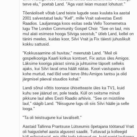
terve elu," poetab Land. "Aga vast leian musast lohutust."
Tõenäoliselt võtab Land teiste lugude seas kuulata ka aastal
2001 salvestatud laulu "Kell", mille Vrait salvestas Eesti
Raadios. Lauljannaga koos esitas seda Vello Toomemetsa
lugu The London Community Gospel Choir. "See on laul, mis
mul alati esimese hooga Silviga seostub," ütleb Land, kellel on
tänini meeles, kuidas koor, Silvi Vrait ja Fix täiesti juhuslikult
kokku sattusid.
"Kokkusaamine oli huvitav," meenutab Land. "Meil oli
gospelkooriga Kaarli kirikus kontsert, Fix astus üles Amigos.
Läksime kooriga pärast sinna ja juhtusime täpselt selleks
ajaks, kui Silvi laval oma häält näitas. Koori vastupanu oli
kohe murtud, nad lõid veel terve õhtu Amigos tantsu ja olid
järgmisel päeval stuudios kohal."
Landi sõnul võttis toonase ühisetteaste üles ka TV1, kuid
kuhu see jäänud on, pole teada. Küll on seitsme minuti
pikkune laul alles Eesti Raadio arhiivis. "See on müstiline
laul," räägib Land. "Niisugune lugu oli siis Silvi hääle ja selle
looga."
"Ta oli teistsugune kui tavaliselt."
Aastaid Tallinna Prantsuse Lütseumis õpetajana töötanud Vrait
oli haiguslehel aasta algusest saadik. Tuttavad ja kolleegid
küll mõistatasid, mis tõbi teda tabanud on, kuid panid lauljanna