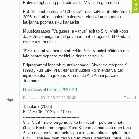
Rahvusringhääling pühapäeval ETV-s eriprogrammiga.
Kell 10 läheb eetrisse "Tähelaev", mis salvestati Silvi Vraidiga
2006. aastal ja sisaldab hulgaliselt videoid unustamatu
lauljanna popmuusiku karjäärist.
Muusikasaates "Valguses ja varjus" esitab Silvi Vrait koos
Jaak Jürissoniga tuntud ja vähemtuntud lugusid 1980-ndate
esimesest poolest.
1989. aastal valminud portreefilm Silvi Vraidist näitab tema
laia haaret ooperist rockini ja dzässist soulini.
Eriprogrammi lõpetab muusikasaade "Ahvatlev ettepanek"
(1993), kus Silvi Vrait esitab stuudios kolm enda valitud
inglisekeelset lugu koos kitarristide Ain Agani ja Aare
Jaamaga.
http://www.ohtuleht.ee/531919
Postitatud 2013-06-29 23:52:40.
Tsiteeri
Nipi
Tähelaev (2006)
ETV 30.06.2013 kell 10:00
---------------------------------------------
Silvi Vrait, meie kergemuusika kinnistäht, pole tundmatu
üheski Eestimaa nurgas. Kord Kehras alanud elutee on tänu
Silvi andekusele, mitmekülgsusele ja töötahtele jupiterisärast
tulvil. Tähelaev mahutab vaid murdosa videotest, mida ETV