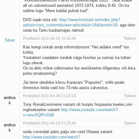
"Kontsertsalvestus Pärnu Kontserdimajas 2003". Seal lisade
all on salvestused aastatest 1972-1974, kokku 8:45. On ka
selline lugu "Mere kaldal puhub tuul".
DVD saab osta siit:
http://www.kontsert.ee/index.php?
option=com_content&view=article&id=14&Itemid=18,
aga olen
seda ka Tartu kaubamajas näinud.
Postitatud 2011-04-19 15:16:44.
Tsiteeri
Silver
Kas keegi oskab anda informatsiooni "Hei aidake meid" loo
kohta.
Youtubest vaadates tundub väga huvitav ja samas ka tuttav
lugu olevat.
On ta äkki mõne välismaise loo eestikeelne tõlgendus või ikka
puha omalooming?
Jäi teine üleüldse kõrvu Karavani "Popuriist", mille peale
õnnestus leida vaid too 73-nda aasta salvestus.
Postitatud 2011-04-19 21:23:23.
Tsiteeri
andrus
k
Tony Ronald,esimene variant oli hoopis hispaania keeles,siin
inglisekeelne variant
http://www.youtube.com/watch?
v=wnxXQfFvG68
Postitatud 2011-04-19 21:25:40.
Tsiteeri
andrus
k
seda coverdati päris palju siin veel Ottawa variant
http://www.youtube.com/watch?