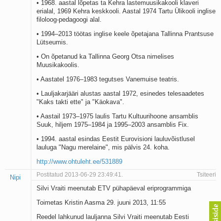
• 1968. aastal lõpetas ta Kehra lastemuusikakooli klaveri
erialal, 1969 Kehra keskkooli. Aastal 1974 Tartu Ülikooli inglise
filoloog-pedagoogi alal.
• 1994–2013 töötas inglise keele õpetajana Tallinna Prantsuse
Lütseumis.
• On õpetanud ka Tallinna Georg Otsa nimelises
Muusikakoolis.
• Aastatel 1976–1983 tegutses Vanemuise teatris.
• Lauljakarjääri alustas aastal 1972, esinedes telesaadetes
"Kaks takti ette" ja "Käokava".
• Aastail 1973–1975 laulis Tartu Kultuurihoone ansamblis
Suuk, hiljem 1975–1984 ja 1995–2003 ansamblis Fix.
• 1994. aastal esindas Eestit Eurovisioni lauluvõistlusel
lauluga "Nagu merelaine", mis pälvis 24. koha.
http://www.ohtuleht.ee/531889
Postitatud 2013-06-29 23:49:41.
Tsiteeri
Nipi
Silvi Vraiti meenutab ETV pühapäeval eriprogrammiga
Toimetas Kristin Aasma 29. juuni 2013, 11:55
Reedel lahkunud lauljanna Silvi Vraiti meenutab Eesti