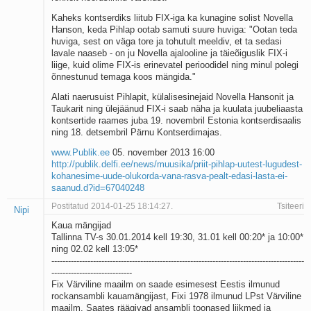
Kaheks kontserdiks liitub FIX-iga ka kunagine solist Novella
Hanson, keda Pihlap ootab samuti suure huviga: "Ootan teda
huviga, sest on väga tore ja tohutult meeldiv, et ta sedasi
lavale naaseb - on ju Novella ajalooline ja täieõiguslik FIX-i
liige, kuid olime FIX-is erinevatel perioodidel ning minul polegi
õnnestunud temaga koos mängida."
Alati naerusuist Pihlapit, külalisesinejaid Novella Hansonit ja
Taukarit ning ülejäänud FIX-i saab näha ja kuulata juubeliaasta
kontsertide raames juba 19. novembril Estonia kontserdisaalis
ning 18. detsembril Pärnu Kontserdimajas.
www.Publik.ee
05. november 2013 16:00
http://publik.delfi.ee/news/muusika/priit-pihlap-uutest-lugudest-
kohanesime-uude-olukorda-vana-rasva-pealt-edasi-lasta-ei-
saanud.d?id=67040248
Postitatud 2014-01-25 18:14:27.
Tsiteeri
Nipi
Kaua mängijad
Tallinna TV-s 30.01.2014 kell 19:30, 31.01 kell 00:20* ja 10:00*
ning 02.02 kell 13:05*
-------------------------------------------------------------------------------------------
-----------------------------
Fix Värviline maailm on saade esimesest Eestis ilmunud
rockansambli kauamängijast, Fixi 1978 ilmunud LPst Värviline
maailm. Saates räägivad ansambli toonased liikmed ja