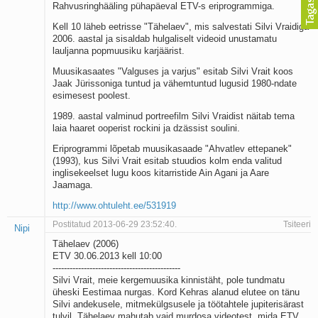
Rahvusringhääling pühapäeval ETV-s eriprogrammiga.
Kell 10 läheb eetrisse "Tähelaev", mis salvestati Silvi Vraidiga
2006. aastal ja sisaldab hulgaliselt videoid unustamatu
lauljanna popmuusiku karjäärist.
Muusikasaates "Valguses ja varjus" esitab Silvi Vrait koos
Jaak Jürissoniga tuntud ja vähemtuntud lugusid 1980-ndate
esimesest poolest.
1989. aastal valminud portreefilm Silvi Vraidist näitab tema
laia haaret ooperist rockini ja dzässist soulini.
Eriprogrammi lõpetab muusikasaade "Ahvatlev ettepanek"
(1993), kus Silvi Vrait esitab stuudios kolm enda valitud
inglisekeelset lugu koos kitarristide Ain Agani ja Aare
Jaamaga.
http://www.ohtuleht.ee/531919
Postitatud 2013-06-29 23:52:40.
Tsiteeri
Nipi
Tähelaev (2006)
ETV 30.06.2013 kell 10:00
---------------------------------------------
Silvi Vrait, meie kergemuusika kinnistäht, pole tundmatu
üheski Eestimaa nurgas. Kord Kehras alanud elutee on tänu
Silvi andekusele, mitmekülgsusele ja töötahtele jupiterisärast
tulvil. Tähelaev mahutab vaid murdosa videotest, mida ETV