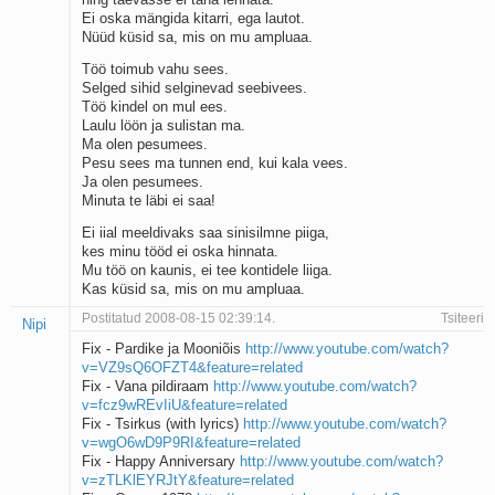
Kaks pihtimust
Ei oska mängida kitarri, ega lautot.
Nüüd küsid sa, mis on mu ampluaa.
Ahtumine
Braueri lint
Töö toimub vahu sees.
Selged sihid selginevad seebivees.
Töö kindel on mul ees.
Laulu löön ja sulistan ma.
Ma olen pesumees.
Pesu sees ma tunnen end, kui kala vees.
Ja olen pesumees.
Minuta te läbi ei saa!
Ei iial meeldivaks saa sinisilmne piiga,
kes minu tööd ei oska hinnata.
Mu töö on kaunis, ei tee kontidele liiga.
Kas küsid sa, mis on mu ampluaa.
Postitatud 2008-08-15 02:39:14.
Tsiteeri
Nipi
Fix - Pardike ja Mooniõis
http://www.youtube.com/watch?
v=VZ9sQ6OFZT4&feature=related
Fix - Vana pildiraam
http://www.youtube.com/watch?
v=fcz9wREvIiU&feature=related
Fix - Tsirkus (with lyrics)
http://www.youtube.com/watch?
v=wgO6wD9P9RI&feature=related
Fix - Happy Anniversary
http://www.youtube.com/watch?
v=zTLKlEYRJtY&feature=related