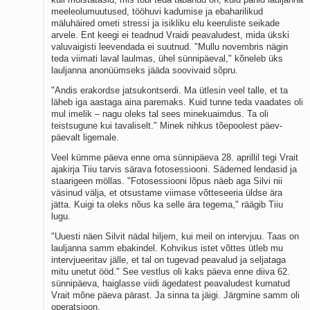
meeleolumuutused, tööhuvi kadumise ja ebaharilikud
mäluhäired ometi stressi ja isikliku elu keeruliste seikade
arvele. Ent keegi ei teadnud Vraidi peavaludest, mida ükski
valuvaigisti leevendada ei suutnud. "Mullu novembris nägin
teda viimati laval laulmas, ühel sünnipäeval," kõneleb üks
lauljanna anonüümseks jääda soovivaid sõpru.
"Andis erakordse jatsukontserdi. Ma ütlesin veel talle, et ta
läheb iga aastaga aina paremaks. Kuid tunne teda vaadates oli
mul imelik – nagu oleks tal sees minekuaimdus. Ta oli
teistsugune kui tavaliselt." Minek nihkus tõepoolest päev-
päevalt ligemale.
Veel kümme päeva enne oma sünnipäeva 28. aprillil tegi Vrait
ajakirja Tiiu tarvis särava fotosessiooni. Sädemed lendasid ja
staarigeen möllas. "Fotosessiooni lõpus näeb aga Silvi nii
väsinud välja, et otsustame viimase võtteseeria üldse ära
jätta. Kuigi ta oleks nõus ka selle ära tegema," räägib Tiiu
lugu.
"Uuesti näen Silvit nädal hiljem, kui meil on intervjuu. Taas on
lauljanna samm ebakindel. Kohvikus istet võttes ütleb mu
intervjueeritav jälle, et tal on tugevad peavalud ja seljataga
mitu unetut ööd." See vestlus oli kaks päeva enne diiva 62.
sünnipäeva, haiglasse viidi ägedatest peavaludest kurnatud
Vrait mõne päeva pärast. Ja sinna ta jäigi. Järgmine samm oli
operatsioon.