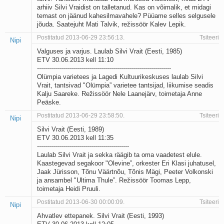
arhiiv Silvi Vraidist on talletanud. Kas on võimalik, et midagi
temast on jäänud kahesilmavahele? Püüame selles selgusele
jõuda. Saatejuht Mati Talvik, režissöör Kalev Lepik.
Postitatud 2013-06-29 23:56:13.
Tsiteeri
Nipi
Valguses ja varjus. Laulab Silvi Vrait (Eesti, 1985)
ETV 30.06.2013 kell 11:10
-------------------------------------------------------------------
Olümpia varietees ja Lagedi Kultuurikeskuses laulab Silvi
Vrait, tantsivad "Olümpia” varietee tantsijad, liikumise seadis
Kalju Saareke. Režissöör Nele Laanejärv, toimetaja Anne
Peäske.
Postitatud 2013-06-29 23:58:50.
Tsiteeri
Nipi
Silvi Vrait (Eesti, 1989)
ETV 30.06.2013 kell 11:35
----------------------------------------------
Laulab Silvi Vrait ja sekka räägib ta oma vaadetest elule.
Kaastegevad segakoor "Olevine”, orkester Eri Klasi juhatusel,
Jaak Jürisson, Tõnu Väärtnõu, Tõnis Mägi, Peeter Volkonski
ja ansambel "Ultima Thule”. Režissöör Toomas Lepp,
toimetaja Heidi Pruuli.
Postitatud 2013-06-30 00:00:09.
Tsiteeri
Nipi
Ahvatlev ettepanek. Silvi Vrait (Eesti, 1993)