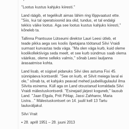
"Lootus kustus kahjuks kiiresti."
Land räägib, et tegelikult aimas lähim ring lõppvaatust ette.
"Siis, kui tal operatsioonid ära olid, tundus, et tal endalgi
tekkis väike lootus. Aga see lootus kustus kahjuks kiiresti,"
kõneleb ta.
Tallinna Prantsuse Lütseumi direktor Lauri Leesi ütleb, et
teade pikka aega ses koolis õpetajana töötanud Silvi Vraidi
surmast kurvastas teda väga. "Ma olen väga kurb, kuid oleme
koolikollektiiviga seda meelt, et see kurb sündmus saab olema
väärikas, oleme selleks valmis," sõnab Leesi lauljanna
ärasaatmise kohta.
Land lisab, et sügisel pidanuks Silvi üles astuma Fixi 45.
sünnipäeva kontserdil. "See on kurb, et Silvit meiega laval ei
ole," sõnab ta, et kahjuks peavad mehed juubelilugulaulul ilma
Silvita esinema. Küll aga on Land otsustanud korraldada Silvi
Vraidi mälestuskontserdi. "Esinejaid järjest koguneb," lausub
Land. "Jaan Elgula, Priit Pihlap, Jassi Zahharov, Maria
Listra..." Mälestuskontsert on 14. juulil kell 13 Tartu
lauluväljakul.
Silvi Vrait
• 28. aprill 1951 – 28. juuni 2013