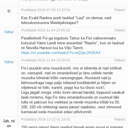
Postitatud 2016-07-03 12:32:54.
Tsiteeri
T!
Kas Evald Raidma poolt lauldud "Laul" on olemas vaid
telesalvestusena Meelejahutajast?
Postitatud 2019-11-04 23:06:26.
Tsiteeri
Vahur
Paralleelselt Fix-ga tegutses Tartus ka Fixi väikevennaks
kutsutud Väino Landi teine ansambel "Repriis", kus on laulnud
nii Novella Hanson kui ka Viljo Tamm.
https://m.youtube.com/watch?v=eQJpcJH1KA4
Postitatud 2019-11-04 23:20:42.
Tsiteeri
Vahur
Fix-l puudub oma muusikastiil, mis ei tähenda et nad stiilitud
on, vastupidi, nad on omanäolised ja tänu sellele nende
muusika kõnetab kõiki vanusegruppe. Alustasid nad ju
biitmuusikaga nagu palju tollased koolibändid ja hiljem on
viljelenud nii folki, kantrit, poppi kui ka tõsist rock'i.
Liiga jäigalt mingis stiilis kinni olevad bändid, kippusid varakult
laiali minema. Aga Fix tänu omanäolisusele on suutnud läbi
tulla nii paksust kui vedelast ja nende muusika kõlab ka 50,
100, 150 või rohkemgi aasta pärast raadiotes, sest inimesed
kannavad seda muusikat edasi põlvkonniti.
Postitatud 2019-12-22 01:16:42.
Tsiteeri
Jah, nii
on
150 aasta pärast tõesti raadiod ilmselt enam muud ei mängigi,