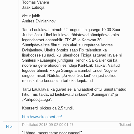
Toomas Vanem
Jaak Lutsoja
õhtut juhib
Andres Dvinjaninov
Tartu Laululaval toimub 22. augustil algusega 19.00 Suur
Juubeliõhtu. Ühel laululaval tähistavad sünnipäeva kaks
legendaarset ansamblit: FIX 45 ja Karavan 30.
Sünnipäevaliste õhtut juhib alati suurepärane Andres
Dvinjaninov. Üheks õhtuks saab Fix täiendust ka
lisakoosseisu näol, kui üheskoos Fixiga astuvad lavale nii
Smilersi kauaaegne juhtfiguur Hendrik Sal-Saller kui ka
noorema generatsiooni esindaja Karl-Erik Taukar. Valitud
lugudes ühineb Fixiga Strings ansambel Endel Nõgene
dirigeerimisel. Näiteks „Ja veel üks laul“ on just sellise
muusikalise koosseisu tarbeks kirjutatud.
Tartu Laululaval kaiguvad sel ainulaadsel õhtul unustamatud
hitid, mis täidavad laululava „Tsirkuse“, „Kuninganna“ ja
„Pärlipüüdjatega“.
Kontserdi pikkus ca 2,5 tundi.
http://www.kontsert.ee/
Postitatud 2013-09-02 00:01:47.
Tsiteeri
Nipi
"Lähme, meenutame noorusaega!"