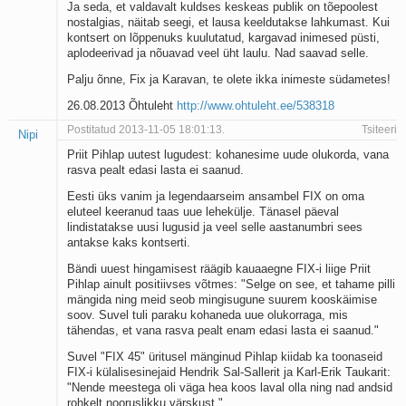
Ja seda, et valdavalt kuldses keskeas publik on tõepoolest
nostalgias, näitab seegi, et lausa keeldutakse lahkumast. Kui
kontsert on lõppenuks kuulutatud, kargavad inimesed püsti,
aplodeerivad ja nõuavad veel üht laulu. Nad saavad selle.
Palju õnne, Fix ja Karavan, te olete ikka inimeste südametes!
26.08.2013 Õhtuleht
http://www.ohtuleht.ee/538318
Postitatud 2013-11-05 18:01:13.
Tsiteeri
Nipi
Priit Pihlap uutest lugudest: kohanesime uude olukorda, vana
rasva pealt edasi lasta ei saanud.
Eesti üks vanim ja legendaarseim ansambel FIX on oma
eluteel keeranud taas uue lehekülje. Tänasel päeval
lindistatakse uusi lugusid ja veel selle aastanumbri sees
antakse kaks kontserti.
Bändi uuest hingamisest räägib kauaaegne FIX-i liige Priit
Pihlap ainult positiivses võtmes: "Selge on see, et tahame pilli
mängida ning meid seob mingisugune suurem kooskäimise
soov. Suvel tuli paraku kohaneda uue olukorraga, mis
tähendas, et vana rasva pealt enam edasi lasta ei saanud."
Suvel "FIX 45" üritusel mänginud Pihlap kiidab ka toonaseid
FIX-i külalisesinejaid Hendrik Sal-Sallerit ja Karl-Erik Taukarit:
"Nende meestega oli väga hea koos laval olla ning nad andsid
rohkelt nooruslikku värskust."