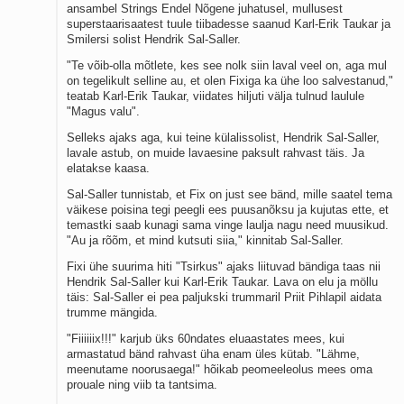
ansambel Strings Endel Nõgene juhatusel, mullusest
superstaarisaatest tuule tiibadesse saanud Karl-Erik Taukar ja
Smilersi solist Hendrik Sal-Saller.
"Te võib-olla mõtlete, kes see nolk siin laval veel on, aga mul
on tegelikult selline au, et olen Fixiga ka ühe loo salvestanud,"
teatab Karl-Erik Taukar, viidates hiljuti välja tulnud laulule
"Magus valu".
Selleks ajaks aga, kui teine külalissolist, Hendrik Sal-Saller,
lavale astub, on muide lavaesine paksult rahvast täis. Ja
elatakse kaasa.
Sal-Saller tunnistab, et Fix on just see bänd, mille saatel tema
väikese poisina tegi peegli ees puusanõksu ja kujutas ette, et
temastki saab kunagi sama vinge laulja nagu need muusikud.
"Au ja rõõm, et mind kutsuti siia," kinnitab Sal-Saller.
Fixi ühe suurima hiti "Tsirkus" ajaks liituvad bändiga taas nii
Hendrik Sal-Saller kui Karl-Erik Taukar. Lava on elu ja möllu
täis: Sal-Saller ei pea paljukski trummaril Priit Pihlapil aidata
trumme mängida.
"Fiiiiiix!!!" karjub üks 60ndates eluaastates mees, kui
armastatud bänd rahvast üha enam üles kütab. "Lähme,
meenutame noorusaega!" hõikab peomeeleolus mees oma
prouale ning viib ta tantsima.