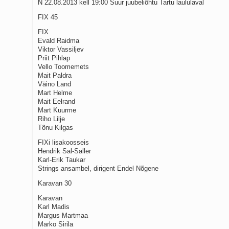
N 22.08.2013 kell 19:00 Suur juubeliõhtu Tartu laululaval
FIX 45
FIX
Evald Raidma
Viktor Vassiljev
Priit Pihlap
Vello Toomemets
Mait Paldra
Väino Land
Mart Helme
Mait Eelrand
Mart Kuurme
Riho Lilje
Tõnu Kilgas
FIXi lisakoosseis
Hendrik Sal-Saller
Karl-Erik Taukar
Strings ansambel, dirigent Endel Nõgene
Karavan 30
Karavan
Karl Madis
Margus Martmaa
Marko Sirila