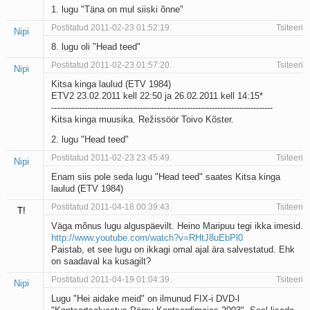
1. lugu "Täna on mul siiski õnne"
Postitatud 2011-02-23 01:52:19.
Tsiteeri
Nipi
8. lugu oli "Head teed"
Postitatud 2011-02-23 01:57:20.
Tsiteeri
Nipi
Kitsa kinga laulud (ETV 1984)
ETV2 23.02.2011 kell 22:50 ja 26.02.2011 kell 14:15*
--------------------------------------------------------------------------------
Kitsa kinga muusika. Režissöör Toivo Kõster.
2. lugu "Head teed"
Postitatud 2011-02-23 23:45:49.
Tsiteeri
Nipi
Enam siis pole seda lugu "Head teed" saates Kitsa kinga
laulud (ETV 1984)
Postitatud 2011-04-18 00:39:43.
Tsiteeri
T!
Väga mõnus lugu alguspäevilt. Heino Maripuu tegi ikka imesid.
http://www.youtube.com/watch?v=RHtJ8uEbPl0
Paistab, et see lugu on ikkagi omal ajal ära salvestatud. Ehk
on saadaval ka kusagilt?
Postitatud 2011-04-19 01:04:39.
Tsiteeri
Nipi
Lugu "Hei aidake meid" on ilmunud FIX-i DVD-l