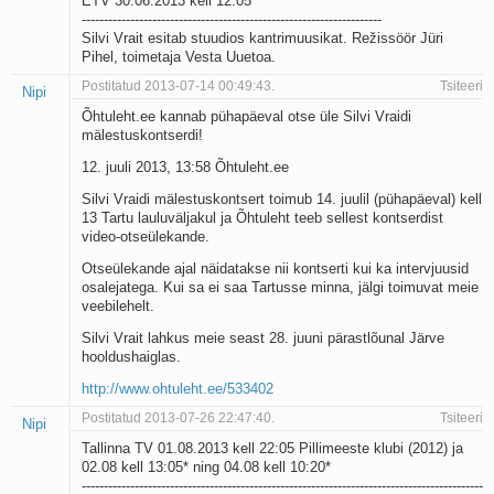
ETV 30.06.2013 kell 12:05
--------------------------------------------------------------------
Silvi Vrait esitab stuudios kantrimuusikat. Režissöör Jüri
Pihel, toimetaja Vesta Uuetoa.
Postitatud 2013-07-14 00:49:43.
Tsiteeri
Nipi
Õhtuleht.ee kannab pühapäeval otse üle Silvi Vraidi
mälestuskontserdi!
12. juuli 2013, 13:58 Õhtuleht.ee
Silvi Vraidi mälestuskontsert toimub 14. juulil (pühapäeval) kell
13 Tartu lauluväljakul ja Õhtuleht teeb sellest kontserdist
video-otseülekande.
Otseülekande ajal näidatakse nii kontserti kui ka intervjuusid
osalejatega. Kui sa ei saa Tartusse minna, jälgi toimuvat meie
veebilehelt.
Silvi Vrait lahkus meie seast 28. juuni pärastlõunal Järve
hooldushaiglas.
http://www.ohtuleht.ee/533402
Postitatud 2013-07-26 22:47:40.
Tsiteeri
Nipi
Tallinna TV 01.08.2013 kell 22:05 Pillimeeste klubi (2012) ja
02.08 kell 13:05* ning 04.08 kell 10:20*
-------------------------------------------------------------------------------------------