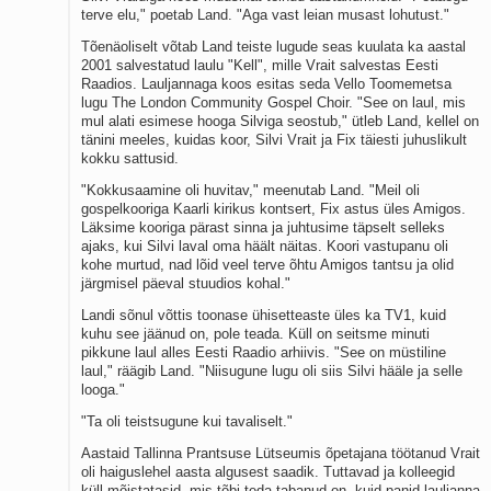
terve elu," poetab Land. "Aga vast leian musast lohutust."
Tõenäoliselt võtab Land teiste lugude seas kuulata ka aastal
2001 salvestatud laulu "Kell", mille Vrait salvestas Eesti
Raadios. Lauljannaga koos esitas seda Vello Toomemetsa
lugu The London Community Gospel Choir. "See on laul, mis
mul alati esimese hooga Silviga seostub," ütleb Land, kellel on
tänini meeles, kuidas koor, Silvi Vrait ja Fix täiesti juhuslikult
kokku sattusid.
"Kokkusaamine oli huvitav," meenutab Land. "Meil oli
gospelkooriga Kaarli kirikus kontsert, Fix astus üles Amigos.
Läksime kooriga pärast sinna ja juhtusime täpselt selleks
ajaks, kui Silvi laval oma häält näitas. Koori vastupanu oli
kohe murtud, nad lõid veel terve õhtu Amigos tantsu ja olid
järgmisel päeval stuudios kohal."
Landi sõnul võttis toonase ühisetteaste üles ka TV1, kuid
kuhu see jäänud on, pole teada. Küll on seitsme minuti
pikkune laul alles Eesti Raadio arhiivis. "See on müstiline
laul," räägib Land. "Niisugune lugu oli siis Silvi hääle ja selle
looga."
"Ta oli teistsugune kui tavaliselt."
Aastaid Tallinna Prantsuse Lütseumis õpetajana töötanud Vrait
oli haiguslehel aasta algusest saadik. Tuttavad ja kolleegid
küll mõistatasid, mis tõbi teda tabanud on, kuid panid lauljanna