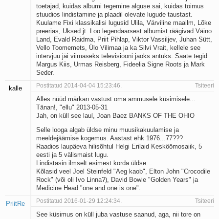
toetajad, kuidas albumi tegemine alguse sai, kuidas toimus
stuudios lindistamine ja plaadil olevate lugude taustast.
Kuulame Fixi klassikalisi lugusid Ulila, Värviline maailm, Lõke
preerias, Uksed jt. Loo legendaarsest albumist räägivad Väino
Land, Evald Raidma, Priit Pihlap, Viktor Vassiljev, Juhan Sütt,
Vello Toomemets, Ülo Vilimaa ja ka Silvi Vrait, kellele see
intervjuu jäi viimaseks televisiooni jaoks antuks. Saate tegid
Margus Kiis, Urmas Reisberg, Fideelia Signe Roots ja Mark
Seder.
Postitatud 2014-04-04 15:23:46.
Tsiteeri
kalle
Alles nüüd märkan vastust oma ammusele küsimisele...
Tänan!, "ellu" 2013-05-31
Jah, on küll see laul, Joan Baez BANKS OF THE OHIO
Selle looga algab üldse minu muusikakuulamise ja
meeldejäämise kogemus. Aastast ehk 1976...77???
Raadios laupäeva hilisõhtul Helgi Erilaid Kesköömosaiik, 5
eesti ja 5 välismaist lugu.
Lindistasin ilmselt esimest korda üldse...
Kõlasid veel Joel Steinfeld "Aeg kaob", Elton John "Crocodile
Rock" (või oli Ivo Linna?), David Bowie "Golden Years" ja
Medicine Head "one and one is one".
Postitatud 2016-01-29 12:24:34.
Tsiteeri
PriitRe
See küsimus on küll juba vastuse saanud, aga, nii tore on