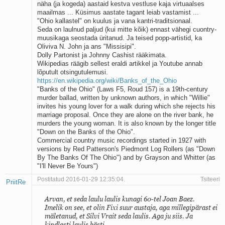
näha (ja kogeda) aastaid kestva vestluse kaja virtuaalses
maailmas ... Küsimus aastate tagant leiab vastamist ...
"Ohio kallastel" on kuulus ja vana kantri-traditsionaal.
Seda on laulnud paljud (kui mitte kõik) ennast vähegi cuontry-
muusikaga seostada üritanud. Ja teised popp-artistid, ka
Oliviva N. John ja ans "Missisipi".
Dolly Partonist ja Johnny Cashist rääkimata.
Wikipedias räägib sellest eraldi artikkel ja Youtube annab
lõputult otsingutulemusi.
https://en.wikipedia.org/wiki/Banks_of_the_Ohio
"Banks of the Ohio" (Laws F5, Roud 157) is a 19th-century
murder ballad, written by unknown authors, in which "Willie"
invites his young lover for a walk during which she rejects his
marriage proposal. Once they are alone on the river bank, he
murders the young woman. It is also known by the longer title
"Down on the Banks of the Ohio".
Commercial country music recordings started in 1927 with
versions by Red Patterson's Piedmont Log Rollers (as "Down
By The Banks Of The Ohio") and by Grayson and Whitter (as
"I'll Never Be Yours")
Postitatud 2016-01-29 12:35:04.
Tsiteeri
PriitRe
Arvan, et seda laulu laulis kunagi 60-tel Joan Baez.
Imelik on see, et olin Fixi suur austaja, aga millegipärast ei
mäletanud, et Silvi Vrait seda laulis. Aga ju siis. Ja
kindlasti laulis hästi.