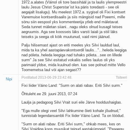
1972.a.alates (Väinol oli tore bassihääl ja ta laulis ylempreestri
laulu Jesus Christ Superstar`ist ka päris toredasti - see oli
aegajalt lisalugu). Mu meelest 1972.a. sygisel oli Fixi kontsert
Vanemuise kontserdisaalis ja siis mängisid nad Poeemi, mille
sönu siin eespool yks kommenteerija ytleb end mäletavat.
Seda tunnet mäletan siiani...nagu oleks olnud kusagil teises
aegruumis. Aga see koosseis läks varsti laiali ja stiil läks
teiseks ja seega oli köik muutunud, vaid nimi jäänud.
Palju hilisemast ajast on eriti meeles yks Silvi lauldud laul,
mida ta ka yhel aastapäevakontserdil laulis..."...heleda leegiga
nad pöleta..heleda leegiga nad tuhaks pöleta...see on lillede
surm" Ja see Silvi esitatud vokaliis selles laulus oli yks
parimaid yldse, mida kuulnud olen. kas see polnud mitte Vello
Toomemetsa laul vöi ajan segast??
Postitatud 2013-06-29 23:42:48.
Tsiteeri
Nipi
Fixi liider Väino Land: "Surm on alati rabav. Eriti Silvi surm."
Õhtuleht.ee 29. juuni 2013, 07:24
Laulja ja pedagoog Silvi Vrait suri eile Järve hooldushaiglas.
"Ega mulle olegi veel Silvi lahkumine õieti kohale jõudnud,"
tunnistab legendansambli Fix liider Väino Land. Ta on löödud.
"Surm on alati rabav. Eriti Silvi surm," ohkab mees, kes on
Silvi Vraidiga koos muusikat teinud aastakümneid. "Peaaegu