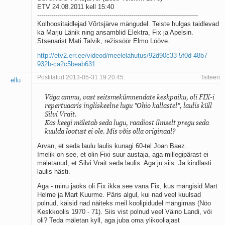
ETV 24.08.2011 kell 15:40
--------------------------------------------------------------------------------
Kolhoositaidlejad Võrtsjärve mängudel. Teiste hulgas taidlevad
ka Marju Länik ning ansamblid Elektra, Fix ja Apelsin.
Stsenarist Mati Talvik, režissöör Elmo Lööve.
http://etv2.err.ee/videod/meelelahutus/92d90c33-5f0d-48b7-
932b-ca2c5beab631
Postitatud 2013-05-31 19:20:45.
Tsiteeri
ellu
Väga ammu, vast seitsmekümnendate keskpaiku, oli FIX-i
repertuaaris ingliskeelne lugu "Ohio kallastel", laulis küll
Silvi Vrait.
Kas keegi mäletab seda lugu, raadiost ilmselt pregu seda
kuulda lootust ei ole. Mis võis olla originaal?
Arvan, et seda laulu laulis kunagi 60-tel Joan Baez.
Imelik on see, et olin Fixi suur austaja, aga millegipärast ei
mäletanud, et Silvi Vrait seda laulis. Aga ju siis. Ja kindlasti
laulis hästi.
Aga - minu jaoks oli Fix ikka see vana Fix, kus mängisid Mart
Helme ja Mart Kuurme. Päris algul, kui nad veel kuulsad
polnud, käisid nad näiteks meil koolipidudel mängimas (Nöo
Keskkoolis 1970 - 71). Siis vist polnud veel Väino Landi, vöi
oli? Teda mäletan kyll, aga juba oma ylikooliajast