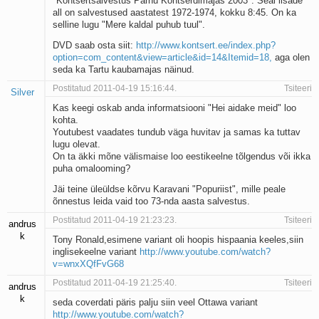
"Kontsertsalvestus Pärnu Kontserdimajas 2003". Seal lisade
all on salvestused aastatest 1972-1974, kokku 8:45. On ka
selline lugu "Mere kaldal puhub tuul".
DVD saab osta siit:
http://www.kontsert.ee/index.php?
option=com_content&view=article&id=14&Itemid=18,
aga olen
seda ka Tartu kaubamajas näinud.
Postitatud 2011-04-19 15:16:44.
Tsiteeri
Silver
Kas keegi oskab anda informatsiooni "Hei aidake meid" loo
kohta.
Youtubest vaadates tundub väga huvitav ja samas ka tuttav
lugu olevat.
On ta äkki mõne välismaise loo eestikeelne tõlgendus või ikka
puha omalooming?
Jäi teine üleüldse kõrvu Karavani "Popuriist", mille peale
õnnestus leida vaid too 73-nda aasta salvestus.
Postitatud 2011-04-19 21:23:23.
Tsiteeri
andrus
k
Tony Ronald,esimene variant oli hoopis hispaania keeles,siin
inglisekeelne variant
http://www.youtube.com/watch?
v=wnxXQfFvG68
Postitatud 2011-04-19 21:25:40.
Tsiteeri
andrus
k
seda coverdati päris palju siin veel Ottawa variant
http://www.youtube.com/watch?