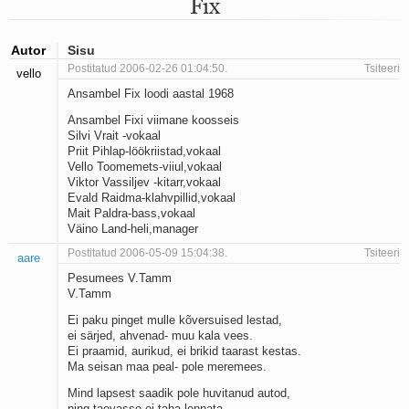
Fix
Mu isamaa on minu arm
Ma mustas öös näen...
Laul surnud linnust
Autor
Sisu
Aeg
Postitatud 2006-02-26 01:04:50.
Tsiteeri
vello
Oota mind
Ansambel Fix loodi aastal 1968
Ih-ih-hii ja ah-ah-haa
Päikeselapsed
Ansambel Fixi viimane koosseis
Laul võimalusest
Silvi Vrait -vokaal
Luigelaul
Priit Pihlap-löökriistad,vokaal
Vello Toomemets-viiul,vokaal
Nii vaikseks kõik on jäänud
Viktor Vassiljev -kitarr,vokaal
Mis saab sellest loomusevalust
Evald Raidma-klahvpillid,vokaal
Ei mullast
Mait Paldra-bass,vokaal
Avanemine
Väino Land-heli,manager
Üleminek
Postitatud 2006-05-09 15:04:38.
Tsiteeri
aare
Laul teost
Põhi, lõuna, ida, lääs
Pesumees V.Tamm
V.Tamm
Elupõline kaja
Omaette
Ei paku pinget mulle kõversuised lestad,
Perekondlik
ei särjed, ahvenad- muu kala vees.
Kassimäng
Ei praamid, aurikud, ei brikid taarast kestas.
Ma seisan maa peal- pole meremees.
Läänemere lained
Üle müüri
Mind lapsest saadik pole huvitanud autod,
Valgusemaastikud
ning taevasse ei taha lennata.