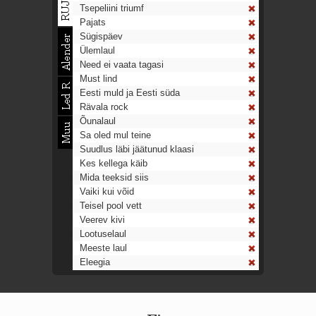
Tsepeliini triumf
Pajats
Sügispäev
Ülemlaul
Need ei vaata tagasi
Must lind
Eesti muld ja Eesti süda
Rävala rock
Õunalaul
Sa oled mul teine
Suudlus läbi jäätunud klaasi
Kes kellega käib
Mida teeksid siis
Vaiki kui võid
Teisel pool vett
Veerev kivi
Lootuselaul
Meeste laul
Eleegia
Tulekell
Ahtumine
Aeg on nagu rong