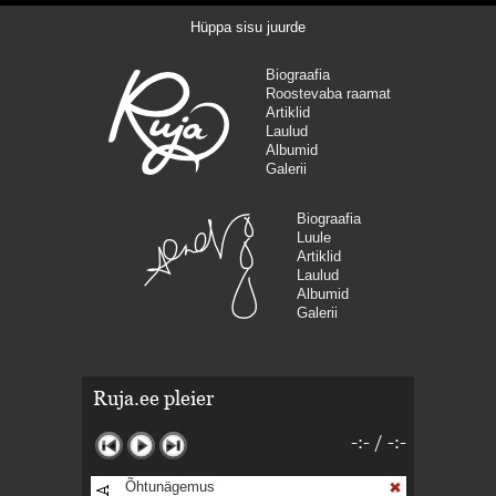
Hüppa sisu juurde
Biograafia
Roostevaba raamat
Artiklid
Laulud
Albumid
Galerii
Biograafia
Luule
Artiklid
Laulud
Albumid
Galerii
Ruja.ee pleier
-:-
/
-:-
Õhtunägemus