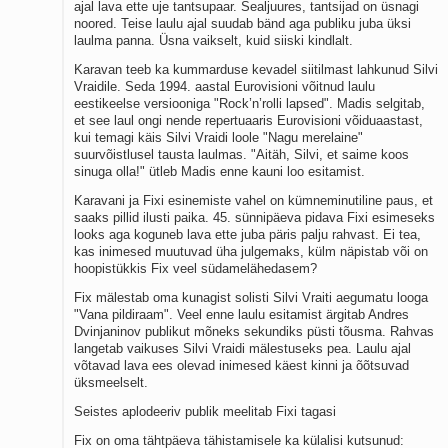
ajal lava ette uje tantsupaar. Sealjuures, tantsijad on üsnagi
noored. Teise laulu ajal suudab bänd aga publiku juba üksi
laulma panna. Üsna vaikselt, kuid siiski kindlalt.
Karavan teeb ka kummarduse kevadel siitilmast lahkunud Silvi
Vraidile. Seda 1994. aastal Eurovisioni võitnud laulu
eestikeelse versiooniga "Rock’n’rolli lapsed". Madis selgitab,
et see laul ongi nende repertuaaris Eurovisioni võiduaastast,
kui temagi käis Silvi Vraidi loole "Nagu merelaine"
suurvõistlusel tausta laulmas. "Aitäh, Silvi, et saime koos
sinuga olla!" ütleb Madis enne kauni loo esitamist.
Karavani ja Fixi esinemiste vahel on kümneminutiline paus, et
saaks pillid ilusti paika. 45. sünnipäeva pidava Fixi esimeseks
looks aga koguneb lava ette juba päris palju rahvast. Ei tea,
kas inimesed muutuvad üha julgemaks, külm näpistab või on
hoopistükkis Fix veel südamelähedasem?
Fix mälestab oma kunagist solisti Silvi Vraiti aegumatu looga
"Vana pildiraam". Veel enne laulu esitamist ärgitab Andres
Dvinjaninov publikut mõneks sekundiks püsti tõusma. Rahvas
langetab vaikuses Silvi Vraidi mälestuseks pea. Laulu ajal
võtavad lava ees olevad inimesed käest kinni ja õõtsuvad
üksmeelselt.
Seistes aplodeeriv publik meelitab Fixi tagasi
Fix on oma tähtpäeva tähistamisele ka külalisi kutsunud: