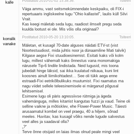
Postitatud 2010-01-02 15:38:36.
Tsiteeri
kalle
Väga ammu, vast seitsmekümnendate keskpaiku, oli FIX-i
repertuaaris ingliskeelne lugu "Ohio kallastel", laulis küll Silvi
Vrait.
Kas keegi mäletab seda lugu, raadiost ilmselt pregu seda
kuulda lootust ei ole. Mis võis olla originaal?
Postitatud 2010-05-20 13:10:05.
Tsiteeri
korralik
vanake
Mäletan, et kusagil 70-date alguses näidati ETV-st (vist
Noortestuudiost, mida juhtis noor ja dünaamiline Mati talvik)
Kilgase aegse Fixi stuudioesinemist. Esitati kaks või kolm
lugu, millest vähemalt kaks õnnestus vana monomakiga
närusele Tip-6 lindile lindistada. Neid lugusid, mis toona
jubedalt hinge läksid, sai ikka kuulatud niikaua, kuni lint
koosnes ainult liimikohtadest… See oli tükk aega enne
estraadi-Fixi eetrikõlbulikuks muutumist. Fixi raamatus ma
nagu viidet sellele teleesinemisele ei märganud põgusal
lehitsemisel.
Esimene lugu oli päris agressiivse rütmiga ja ägeda
vahemänguga, milles kitarrist kangutas fuzzi ja vaud. Teine oli
selline vaikne ja mõtisklev, ehe Flower-Power Music. Täiesti
arusaamatul kombel on veel praegu, 40 a hiljem, sõnad
meeles. Huvitav, kas kusagil võiks nende lugude salvestus
veel alles ja saadaval olla?
„?“
Terve õnne otsijaid on laias ilmas olnud peale mingi veel