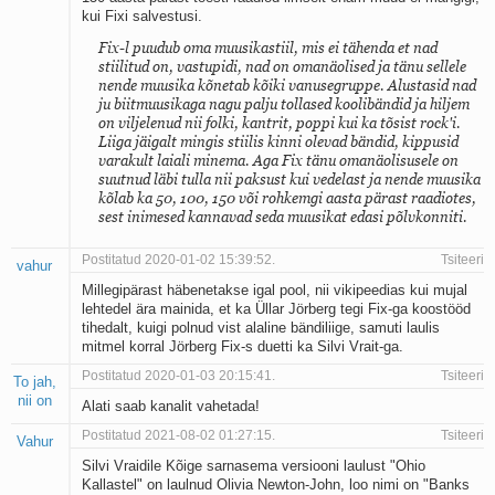
kui Fixi salvestusi.
Fix-l puudub oma muusikastiil, mis ei tähenda et nad
stiilitud on, vastupidi, nad on omanäolised ja tänu sellele
nende muusika kõnetab kõiki vanusegruppe. Alustasid nad
ju biitmuusikaga nagu palju tollased koolibändid ja hiljem
on viljelenud nii folki, kantrit, poppi kui ka tõsist rock'i.
Liiga jäigalt mingis stiilis kinni olevad bändid, kippusid
varakult laiali minema. Aga Fix tänu omanäolisusele on
suutnud läbi tulla nii paksust kui vedelast ja nende muusika
kõlab ka 50, 100, 150 või rohkemgi aasta pärast raadiotes,
sest inimesed kannavad seda muusikat edasi põlvkonniti.
Postitatud 2020-01-02 15:39:52.
Tsiteeri
vahur
Millegipärast häbenetakse igal pool, nii vikipeedias kui mujal
lehtedel ära mainida, et ka Üllar Jörberg tegi Fix-ga koostööd
tihedalt, kuigi polnud vist alaline bändiliige, samuti laulis
mitmel korral Jörberg Fix-s duetti ka Silvi Vrait-ga.
Postitatud 2020-01-03 20:15:41.
Tsiteeri
To jah,
nii on
Alati saab kanalit vahetada!
Postitatud 2021-08-02 01:27:15.
Tsiteeri
Vahur
Silvi Vraidile Kõige sarnasema versiooni laulust "Ohio
Kallastel" on laulnud Olivia Newton-John, loo nimi on "Banks