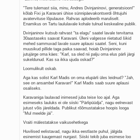
"Tere tulemast siia, minu, Andres Dvinjaninovi, generatsioon!"
kõlab Fixi ja Karavani ühise sünnipäevakontserdi õhtujuhi
avatervituse lõpulause. Rahvas aplodeerib maruliselt.
Enamikus on Tartu laululavale kohale tulnud keskealine publik.
Dvinjaninov kutsub rahvast "ta elagu" saatel lavale tervitama
30aastaseks saavat Karavani. Üleni valgesse riietatud šikid
mehed sammuvad lavale suure aplausi saatel. Seni, kuni
muusikud pillide taga paika saavad, hoiab Dvinjaninov
jutujärge oma käes: "Karl, sa oled nii palju oma elus pärli järgi
sukeldunud. Kas sa ikka ujuda oskad?"
Loomulikult oskab.
Aga kas solist Karl Madis on oma elupärli üles leidnud? "Jah,
see on ansambel Karavan!" Karl Madis saab suure aplausi
osaliseks.
Karavaniga laulavad inimesed juba teise loo ajal. Aga
esimeseks lauluks ei ole siiski "Pärlipüüdja", nagu eelnevast
jutust võis järeldada. Publikut rõõmustatakse hoopis looga
"Mul meelde jäi".
Vraiti mälestatakse vaikusehetkega
Huvilised eelistavad, nagu ikka eestlaste puhul, jälgida
esinemist kaugemast nurgast. Siiski tekib juba esimese loo