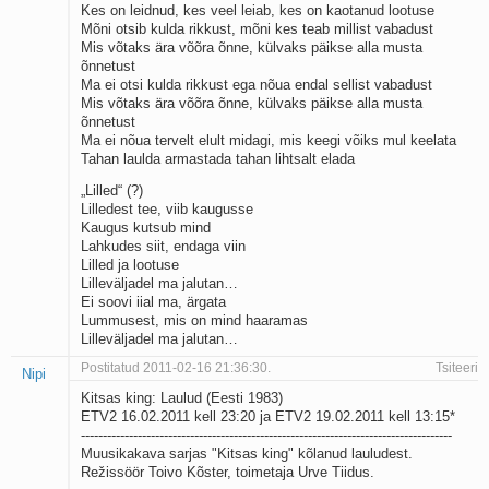
Kes on leidnud, kes veel leiab, kes on kaotanud lootuse
Mõni otsib kulda rikkust, mõni kes teab millist vabadust
Mis võtaks ära võõra õnne, külvaks päikse alla musta
õnnetust
Ma ei otsi kulda rikkust ega nõua endal sellist vabadust
Mis võtaks ära võõra õnne, külvaks päikse alla musta
õnnetust
Ma ei nõua tervelt elult midagi, mis keegi võiks mul keelata
Tahan laulda armastada tahan lihtsalt elada
„Lilled“ (?)
Lilledest tee, viib kaugusse
Kaugus kutsub mind
Lahkudes siit, endaga viin
Lilled ja lootuse
Lilleväljadel ma jalutan…
Ei soovi iial ma, ärgata
Lummusest, mis on mind haaramas
Lilleväljadel ma jalutan…
Postitatud 2011-02-16 21:36:30.
Tsiteeri
Nipi
Kitsas king: Laulud (Eesti 1983)
ETV2 16.02.2011 kell 23:20 ja ETV2 19.02.2011 kell 13:15*
-------------------------------------------------------------------------------------
Muusikakava sarjas "Kitsas king" kõlanud lauludest.
Režissöör Toivo Kõster, toimetaja Urve Tiidus.