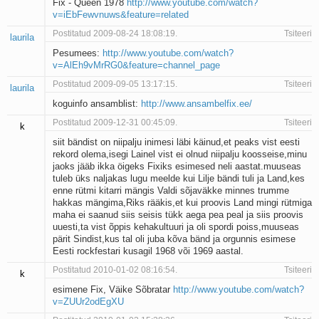
Fix - Queen 1978
http://www.youtube.com/watch?
v=iEbFewvnuws&feature=related
Postitatud 2009-08-24 18:08:19.
Tsiteeri
laurila
Pesumees:
http://www.youtube.com/watch?
v=AlEh9vMrRG0&feature=channel_page
Postitatud 2009-09-05 13:17:15.
Tsiteeri
laurila
koguinfo ansamblist:
http://www.ansambelfix.ee/
Postitatud 2009-12-31 00:45:09.
Tsiteeri
k
siit bändist on niipalju inimesi läbi käinud,et peaks vist eesti
rekord olema,isegi Lainel vist ei olnud niipalju koosseise,minu
jaoks jääb ikka öigeks Fixiks esimesed neli aastat.muuseas
tuleb üks naljakas lugu meelde kui Lilje bändi tuli ja Land,kes
enne rütmi kitarri mängis Valdi sõjaväkke minnes trumme
hakkas mängima,Riks rääkis,et kui proovis Land mingi rütmiga
maha ei saanud siis seisis tükk aega pea peal ja siis proovis
uuesti,ta vist õppis kehakultuuri ja oli spordi poiss,muuseas
pärit Sindist,kus tal oli juba kõva bänd ja orgunnis esimese
Eesti rockfestari kusagil 1968 või 1969 aastal.
Postitatud 2010-01-02 08:16:54.
Tsiteeri
k
esimene Fix, Väike Sõbratar
http://www.youtube.com/watch?
v=ZUUr2odEgXU