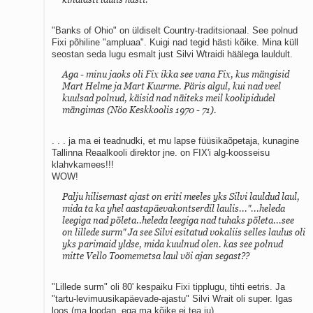
"Banks of Ohio" on üldiselt Country-traditsionaal. See polnud
Fixi põhiline "ampluaa". Kuigi nad tegid hästi kõike. Mina küll
seostan seda lugu esmalt just Silvi Wtraidi häälega lauldult.
Aga - minu jaoks oli Fix ikka see vana Fix, kus mängisid
Mart Helme ja Mart Kuurme. Päris algul, kui nad veel
kuulsad polnud, käisid nad näiteks meil koolipidudel
mängimas (Nöo Keskkoolis 1970 - 71).
. . . ja ma ei teadnudki, et mu lapse füüsikaõpetaja, kunagine
Tallinna Reaalkooli direktor jne. on FIX'i alg-koosseisu
klahvkamees!!!
WOW!
Palju hilisemast ajast on eriti meeles yks Silvi lauldud laul,
mida ta ka yhel aastapäevakontserdil laulis..."...heleda
leegiga nad pöleta..heleda leegiga nad tuhaks pöleta...see
on lillede surm" Ja see Silvi esitatud vokaliis selles laulus oli
yks parimaid yldse, mida kuulnud olen. kas see polnud
mitte Vello Toomemetsa laul vöi ajan segast??
"Lillede surm" oli 80' kespaiku Fixi tipplugu, tihti eetris. Ja
"tartu-levimuusikapäevade-ajastu" Silvi Wrait oli super. Igas
loos (ma loodan. ega ma kõike ei tea ju)