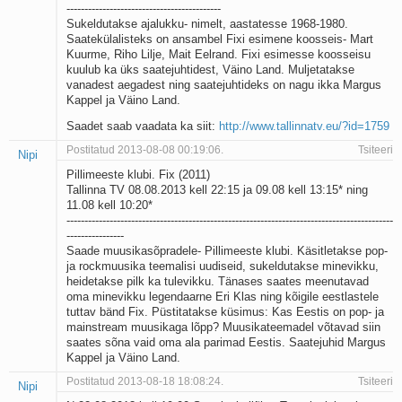
-------------------------------------------
Sukeldutakse ajalukku- nimelt, aastatesse 1968-1980.
Saatekülalisteks on ansambel Fixi esimene koosseis- Mart
Kuurme, Riho Lilje, Mait Eelrand. Fixi esimesse koosseisu
kuulub ka üks saatejuhtidest, Väino Land. Muljetatakse
vanadest aegadest ning saatejuhtideks on nagu ikka Margus
Kappel ja Väino Land.
Saadet saab vaadata ka siit:
http://www.tallinnatv.eu/?id=1759
Postitatud 2013-08-08 00:19:06.
Tsiteeri
Nipi
Pillimeeste klubi. Fix (2011)
Tallinna TV 08.08.2013 kell 22:15 ja 09.08 kell 13:15* ning
11.08 kell 10:20*
-------------------------------------------------------------------------------------------
----------------
Saade muusikasõpradele- Pillimeeste klubi. Käsitletakse pop-
ja rockmuusika teemalisi uudiseid, sukeldutakse minevikku,
heidetakse pilk ka tulevikku. Tänases saates meenutavad
oma minevikku legendaarne Eri Klas ning kõigile eestlastele
tuttav bänd Fix. Püstitatakse küsimus: Kas Eestis on pop- ja
mainstream muusikaga lõpp? Muusikateemadel võtavad siin
saates sõna vaid oma ala parimad Eestis. Saatejuhid Margus
Kappel ja Väino Land.
Postitatud 2013-08-18 18:08:24.
Tsiteeri
Nipi