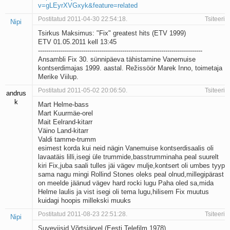
v=gLEyrXVGxyk&feature=related
Postitatud 2011-04-30 22:54:18.
Tsiteeri
Nipi
Tsirkus Maksimus: "Fix" greatest hits (ETV 1999)
ETV 01.05.2011 kell 13:45
--------------------------------------------------------------------------------
Ansambli Fix 30. sünnipäeva tähistamine Vanemuise
kontserdimajas 1999. aastal. Režissöör Marek Inno, toimetaja
Merike Viilup.
Postitatud 2011-05-02 20:06:50.
Tsiteeri
andrus
k
Mart Helme-bass
Mart Kuurmäe-orel
Mait Eelrand-kitarr
Väino Land-kitarr
Valdi tamme-trumm
esimest korda kui neid nägin Vanemuise kontserdisaalis oli
lavaatäis lilli,isegi üle trummide,basstrumminaha peal suurelt
kiri Fix,juba saali tulles jäi vägev mulje,kontsert oli umbes tyyp
sama nagu mingi Rollind Stones oleks peal olnud,millegipärast
on meelde jäänud vägev hard rocki lugu Paha oled sa,mida
Helme laulis ja vist isegi oli tema lugu,hilisem Fix muutus
kuidagi hoopis millekski muuks
Postitatud 2011-08-23 22:51:28.
Tsiteeri
Nipi
Suveviisid Võrtsjärvel (Eesti Telefilm 1978)