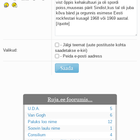
Kaks pihtimust
Ahtumine
Braueri lint
- Jälgi teemat (uute postituste kohta
Valikud:
saadetakse e-kiri)
- Peida e-posti aadress
Ruja.ee foorumis...
U.D.A.
5
Van Gogh
6
Paluks loo nime
12
Soovin laulu nime
1
Consilium
4