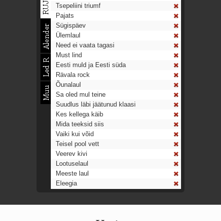
Tsepeliini triumf
Pajats
Sügispäev
Ülemlaul
Need ei vaata tagasi
Must lind
Eesti muld ja Eesti süda
Rävala rock
Õunalaul
Sa oled mul teine
Suudlus läbi jäätunud klaasi
Kes kellega käib
Mida teeksid siis
Vaiki kui võid
Teisel pool vett
Veerev kivi
Lootuselaul
Meeste laul
Eleegia
Tulekell
Ahtumine
Aeg on nagu rong