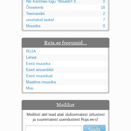
Nik Kershaw lugu "Wouldn't It ...
0
Õnnelemb
18
Teemandid
2
unustatud laulud
7
Muusika
0
Ruja.ee foorumid...
RUJA
Lehed
Eesti muusika
Eesti ansamblid
Eesti muusikud
Maailma muusika
Muu
Meililist
Meililisti abil tead alati olulisematest üritustest
ja suurematest uuendustest Ruja.ee-s!