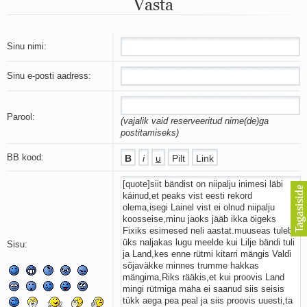
Vasta
Mu isamaa on minu arm
Ma mustas öös näen...
Laul surnud linnust
Aeg
Sinu nimi:
Oota mind
Ih-ih-hii ja ah-ah-haa
Sinu e-posti aadress:
Päikeselapsed
Laul võimalusest
Luigelaul
Parool:
(vajalik vaid reserveeritud nime(de)ga
Nii vaikseks kõik on jäänud
postitamiseks)
Mis saab sellest loomusevalust
Ei mullast
BB kood:
Avanemine
Üleminek
Laul teost
Põhi, lõuna, ida, lääs
Elupõline kaja
Omaette
Sisu:
Perekondlik
Kassimäng
Läänemere lained
Üle müüri
Valgusemaastikud