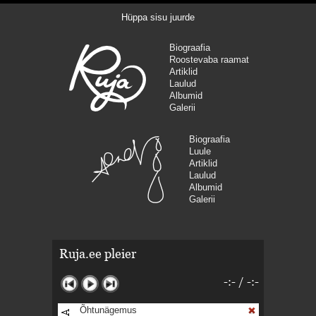
Hüppa sisu juurde
Biograafia
Roostevaba raamat
Artiklid
Laulud
Albumid
Galerii
Biograafia
Luule
Artiklid
Laulud
Albumid
Galerii
Ruja.ee pleier
-:-
/
-:-
Õhtunägemus