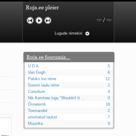
Ruja.ee pleier
-:-
/
-:-
Lugude nimekiri
Ruja.ee foorumis...
U.D.A.
5
Van Gogh
6
Paluks loo nime
12
Soovin laulu nime
1
Consilium
4
Nik Kershaw lugu "Wouldn't It ...
0
Õnnelemb
18
Teemandid
2
unustatud laulud
7
Muusika
0