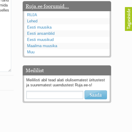
Ruja.ee foorumid...
RUJA
Lehed
Eesti muusika
Eesti ansamblid
Eesti muusikud
Maailma muusika
Muu
Meililist
Meililisti abil tead alati olulisematest üritustest
ja suurematest uuendustest Ruja.ee-s!