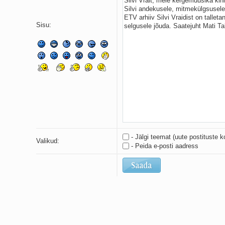
Sisu:
- Jälgi teemat (uute postituste k
Valikud:
- Peida e-posti aadress