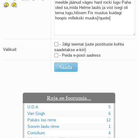
Kaks pihtimust
Ahtumine
Braueri lint
- Jälgi teemat (uute postituste kohta
Valikud:
saadetakse e-kiri)
- Peida e-posti aadress
Ruja.ee foorumis...
U.D.A.
5
Van Gogh
6
Paluks loo nime
12
Soovin laulu nime
1
Consilium
4