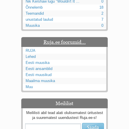
Nik Kershaw lugu "Wouldn't It ...
0
Õnnelemb
18
Teemandid
2
unustatud laulud
7
Muusika
0
Ruja.ee foorumid...
RUJA
Lehed
Eesti muusika
Eesti ansamblid
Eesti muusikud
Maailma muusika
Muu
Meililist
Meililisti abil tead alati olulisematest üritustest
ja suurematest uuendustest Ruja.ee-s!