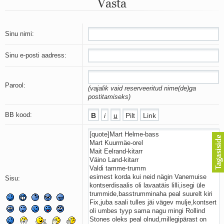
Vasta
Mu isamaa on minu arm
Ma mustas öös näen...
Laul surnud linnust
Aeg
Sinu nimi:
Oota mind
Ih-ih-hii ja ah-ah-haa
Sinu e-posti aadress:
Päikeselapsed
Laul võimalusest
Luigelaul
Parool:
(vajalik vaid reserveeritud nime(de)ga
Nii vaikseks kõik on jäänud
postitamiseks)
Mis saab sellest loomusevalust
Ei mullast
BB kood:
Avanemine
Üleminek
Laul teost
Põhi, lõuna, ida, lääs
Elupõline kaja
Omaette
Sisu:
Perekondlik
Kassimäng
Läänemere lained
Üle müüri
Valgusemaastikud