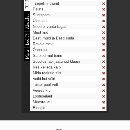
Tsepeliini triumf
Pajats
Sügispäev
Ülemlaul
Need ei vaata tagasi
Must lind
Eesti muld ja Eesti süda
Rävala rock
Õunalaul
Sa oled mul teine
Suudlus läbi jäätunud klaasi
Kes kellega käib
Mida teeksid siis
Vaiki kui võid
Teisel pool vett
Veerev kivi
Lootuselaul
Meeste laul
Eleegia
Tulekell
Ahtumine
Aeg on nagu rong