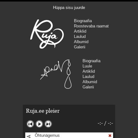
Hüppa sisu juurde
Biograafia
Roostevaba raamat
Artiklid
Laulud
Albumid
Galerii
Biograafia
Luule
Artiklid
Laulud
Albumid
Galerii
Ruja.ee pleier
-:-
/
-:-
Õhtunägemus