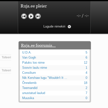
Ruja.ee pleier
-:-
/
-:-
Lugude nimekiri
Ruja.ee foorumis...
U.D.A.
5
Tsiteeri
Van Gogh
6
Paluks loo nime
12
Soovin laulu nime
1
Tsiteeri
Consilium
4
Nik Kershaw lugu "Wouldn't It ...
0
Õnnelemb
18
Teemandid
2
unustatud laulud
7
Muusika
0