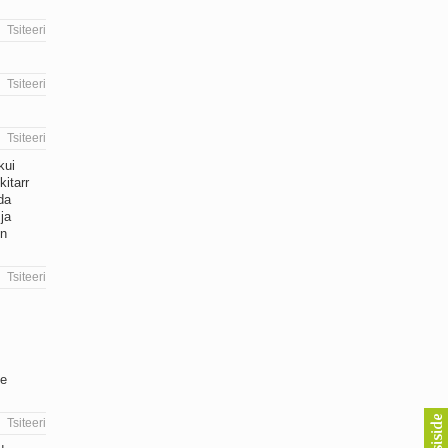
Tsiteeri
Tsiteeri
Tsiteeri
kui
itarr
da
ja
in
Tsiteeri
te
Tsiteeri