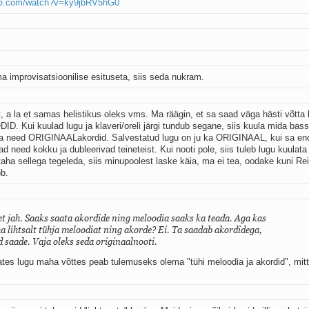
ube.com/watch?v=ky9jbRV5hG0
a improvisatsioonilise esituseta, siis seda nukram.
 a la et samas helistikus oleks vms. Ma räägin, et sa saad väga hästi võtta 
. Kui kuulad lugu ja klaveri/oreli järgi tundub segane, siis kuula mida bassk
 ka need ORIGINAALakordid. Salvestatud lugu on ju ka ORIGINAAL, kui sa en
d need kokku ja dubleerivad teineteist. Kui nooti pole, siis tuleb lugu kuulata 
 taha sellega tegeleda, siis minupoolest laske käia, ma ei tea, oodake kuni Re
ob.
 et jah. Saaks saata akordide ning meloodia saaks ka teada. Aga kas
 lihtsalt tühja meloodiat ning akorde? Ei. Ta saadab akordidega,
 saade. Vaja oleks seda originaalnooti.
ates lugu maha võttes peab tulemuseks olema "tühi meloodia ja akordid", mit