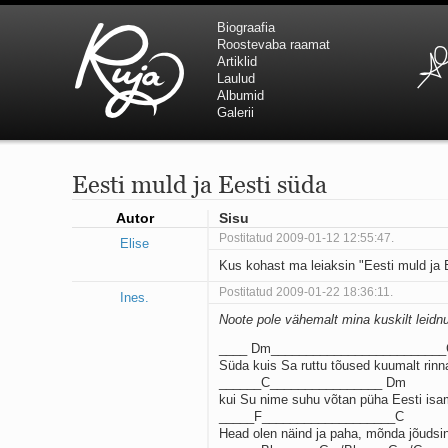
Biograafia
Roostevaba raamat
Artiklid
Laulud
Albumid
Galerii
Eesti muld ja Eesti süda
Autor
Sisu
Postitatud 2009-01-12 12:55:47.
Elise
Kus kohast ma leiaksin "Eesti muld ja
Postitatud 2009-01-22 18:36:11.
Ines.
Noote pole vähemalt mina kuskilt leidn
____ Dm________________________
Süda kuis Sa ruttu tõused kuumalt rin
______C________________ Dm
kui Su nime suhu võtan püha Eesti isa
_____F___________________C
Head olen näind ja paha, mõnda jõudsin