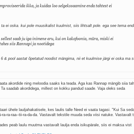
improviseerida ikka, ja kuidas loo selgekssaamine enda tahtest ei
s ta ei oska. kui pole muusikalist kuulmist, siis lihtsalt pole. ega see tema en
sellest saab ju iga inimene aru, kui on kakofoonia, müra, miski ei
tahes siis Rannapi ja nootidega
le 6 & pool aastat õpetatud noodist mängima, nii et kuulmise järgi ei oska ma 
saata akordide ning meloodia saaks ka teada. Aga kas Rannap mängib siia ta
Ei. Ta saadab akordidega, millest on kokku pandud saade. Vaja oleks seda
ari ühele lauljahakatisele, kes laulis talle Need ei vaata tagasi. "Kui Sa seda
tü-ra-ra-raa--tii-ra-da-da. Vastavalt tekstile muuda seda viisi natuke. Vastavalt t
tades peab laulu muutma vastavalt laulja enda isikupärale, siis ei maksa vist