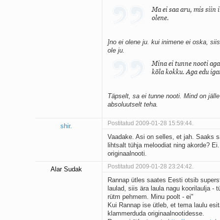
Ma ei saa aru, mis siin 
olene.
]no ei olene ju. kui inimene ei oska, sii
ole ju.
Mina ei tunne nooti aga 
kõla kokku. Aga edu iga
Täpselt, sa ei tunne nooti. Mind on jäl
absoluutselt teha.
Postitatud 2009-01-28 15:59:44.
shir.
Vaadake. Asi on selles, et jah. Saaks 
lihtsalt tühja meloodiat ning akorde? 
originaalnooti.
Postitatud 2009-01-28 23:24:42.
Alar Sudak
Rannap ütles saates Eesti otsib supersta
laulad, siis ära laula nagu koorilaulja - 
rütm pehmem. Minu poolt - ei"
Kui Rannap ise ütleb, et tema laulu esi
klammerduda originaalnootidesse.