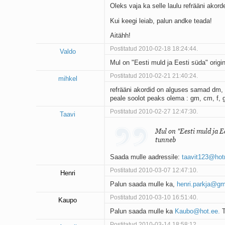
Oleks vaja ka selle laulu refrääni akor
Kui keegi leiab, palun andke teada!
Aitähh!
Postitatud 2010-02-18 18:24:44.
Valdo
Mul on "Eesti muld ja Eesti süda" origi
Postitatud 2010-02-21 21:40:24.
mihkel
refrääni akordid on alguses samad dm, 
peale soolot peaks olema : gm, cm, f, g
Postitatud 2010-02-27 12:47:30.
Taavi
Mul on "Eesti muld ja E
tunneb
Saada mulle aadressile:
taavit123@hot
Postitatud 2010-03-07 12:47:10.
Henri
Palun saada mulle ka,
henri.parkja@gm
Postitatud 2010-03-10 16:51:40.
Kaupo
Palun saada mulle ka
Kaubo@hot.ee.
T
Postitatud 2010-03-14 18:58:12.