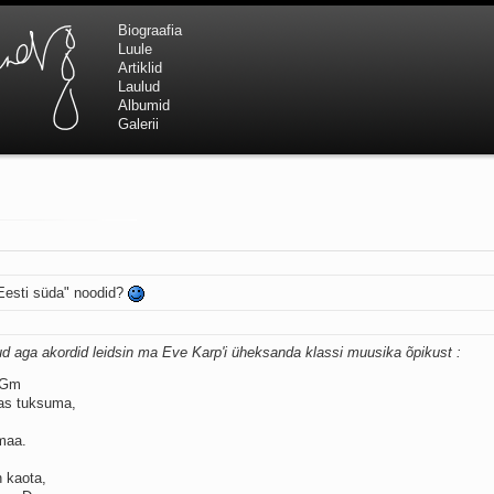
Biograafia
Luule
Artiklid
Laulud
Albumid
Galerii
 Eesti süda" noodid?
ud aga akordid leidsin ma Eve Karp'i üheksanda klassi muusika õpikust :
_Gm
nas tuksuma,
maa.
 kaota,