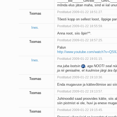
______Bb______Gm/Bb____Gm/C____
mõnda elus jätan maha, sind ei iial unu
Postitatud 2009-01-22 18:51:27.
Toomas
Tõesti kopp on sellest loost, õppige pa
Postitatud 2009-01-22 18:55:59.
Ines.
Anna noot, siis õpin^^.
Postitatud 2009-01-22 18:57:25.
Toomas
Palun
http://www.youtube.com/watch?v=QS9
Postitatud 2009-01-22 19:01:15.
Ines.
ma juba lootsin
, aga NOOTI seal nüüd
ja nii geniaalne, et kuulmise järgi ära õ
Postitatud 2009-01-22 19:10:36.
Toomas
Enda mugavuse ja kättevõtmise asi sii
Postitatud 2009-01-22 19:13:57.
Toomas
Juhtnoodid saad proovides kätte, siis 
siin pistmist ei ole, huvi ja enese muga
Postitatud 2009-01-22 19:15:45.
Toomas