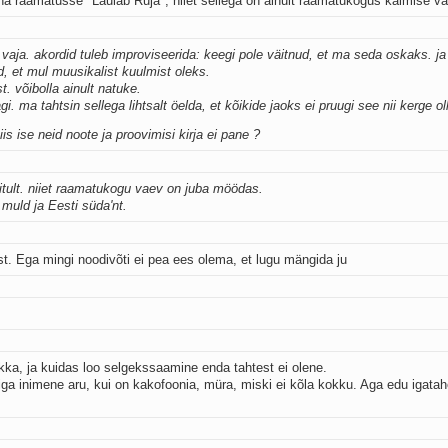
na raamatusse "Laulab Ruja", niiet sellega on ainult raamatukogus käimise va
a vaja. akordid tuleb improviseerida: keegi pole väitnud, et ma seda oskaks. j
, et mul muusikalist kuulmist oleks.
t. võibolla ainult natuke.
gi. ma tahtsin sellega lihtsalt öelda, et kõikide jaoks ei pruugi see nii kerge oll
iis ise neid noote ja proovimisi kirja ei pane ?
ditult. niiet raamatukogu vaev on juba möödas.
i muld ja Eesti süda'nt.
st. Ega mingi noodivõti ei pea ees olema, et lugu mängida ju
ikka, ja kuidas loo selgekssaamine enda tahtest ei olene.
 iga inimene aru, kui on kakofoonia, müra, miski ei kõla kokku. Aga edu igatah