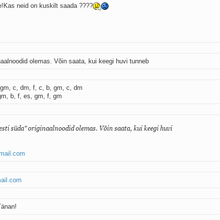
de!Kas neid on kuskilt saada ????
naalnoodid olemas. Võin saata, kui keegi huvi tunneb
gm, c, dm, f, c, b, gm, c, dm
m, b, f, es, gm, f, gm
esti süda" originaalnoodid olemas. Võin saata, kui keegi huvi
mail.com
ail.com
änan!