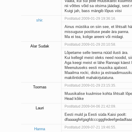
Vaata, kui sul pole muusikalist kuulmist,
nii võttes võid sa otsima jäädagi, sest n
Kuigi jah, bass mängib lõpus viisi
Postitatud 2009-01-29 19:36:16.
shir.
Ainus müstika on siin see, et lihtsalt 
missuguse postituse peale ära panna.
Ma ei tea, kolige areeni või midagi.
Postitatud 2009-01-29 20:10:58.
Alar Sudak
Lõpetame selle teema nüüd ilusti ära.
Kui kellegil meist oleks need noodid, si
Aga keegi meist ei lähe Rannapi käest
Meenutuseks eesti muusika ajaloost.
Maailma rocki, disko ja estraadimuusika 
makilintidelt mahakirjutatuna.
Postitatud 2009-01-29 23:15:35.
Toomas
Muusikalise kuulmise kohta lihtsalt lõp
Head kõike
Postitatud 2009-04-06 21:42:09.
Lauri
Eesti muld ja Eesti süda Kaisi poolt:
dfaaaagfefgagfdcccgggfedeefgedadfaa
Postitatud 2009-07-21 19:46:55.
Hanna