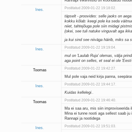
Rannapi vikerviisid on koondatud noodi
Postitatud 2009-01-22 19:18:02.
Ines.
täpselt - proovides: selle jaoks on aeg
kokku kõlab: keegi pole ka seda väitnud
niiet, tahtejõuga pole siin midagi pistmis
(okei, see tuli natuke vinguvalt aga ikka
ja kui sind see niiväga häirib, miks sa s
Postitatud 2009-01-22 19:19:04.
Ines.
mul on 'Laulab Ruja' olemas, välja prin
aga point on selles, et seal ei ole 'Eest
Postitatud 2009-01-22 19:42:27.
Toomas
Mul pole vaja neid kirja panna, seepära
Postitatud 2009-01-22 19:44:17.
Ines.
Kuidas kellelegi..
Postitatud 2009-01-22 19:46:40.
Toomas
Ma ei saa aru, mis siin improviseerida 
Mina ei tunne nooti aga sellest saab ju
Rannapi ja nootidega
Postitatud 2009-01-22 19:51:03.
Ines.