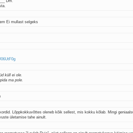
__ Dm.
sta.
rem Ei mullast selgeks
J06UtF0g
 küll ei ole.
ppida ma pole.
s
akordid. Lõppkokkuvõttes oleneb kõik sellest, mis kokku kõlab. Mingi geniaal
vuste ületamise tahe ainult.