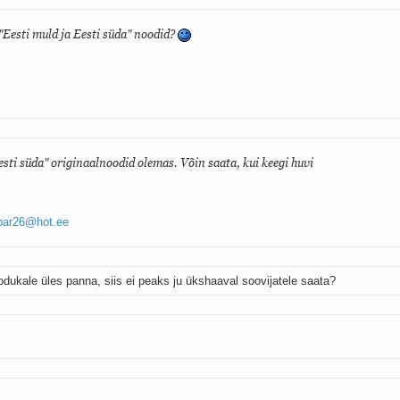
"Eesti muld ja Eesti süda" noodid?
esti süda" originaalnoodid olemas. Võin saata, kui keegi huvi
par26@hot.ee
dukale üles panna, siis ei peaks ju ükshaaval soovijatele saata?