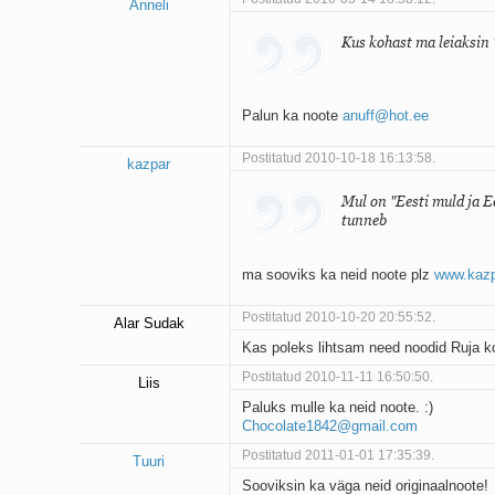
Anneli
Kus kohast ma leiaksin 
Palun ka noote
anuff@hot.ee
Postitatud 2010-10-18 16:13:58.
kazpar
Mul on "Eesti muld ja E
tunneb
ma sooviks ka neid noote plz
www.kaz
Postitatud 2010-10-20 20:55:52.
Alar Sudak
Kas poleks lihtsam need noodid Ruja ko
Postitatud 2010-11-11 16:50:50.
Liis
Paluks mulle ka neid noote. :)
Chocolate1842@gmail.com
Postitatud 2011-01-01 17:35:39.
Tuuri
Sooviksin ka väga neid originaalnoote!