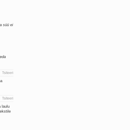
da süü ei
seda
Tsiteeri
ha
Tsiteeri
 laulu
ekstile