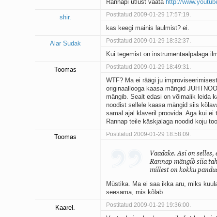
Rannapi ütlust vaata
http://www.yout
Postitatud 2009-01-29 17:57:19.
shir.
kas keegi mainis laulmist? ei.
Postitatud 2009-01-29 18:32:37.
Alar Sudak
Kui tegemist on instrumentaalpalaga ilm
Postitatud 2009-01-29 18:49:31.
Toomas
WTF? Ma ei räägi ju improviseerimisest,
originaallooga kaasa mängid JUHTNOODID
mängib. Sealt edasi on võimalik leida
noodist sellele kaasa mängid siis kõlava
samal ajal klaveril proovida. Aga kui ei
Rannap teile käskjalaga noodid koju to
Postitatud 2009-01-29 18:58:09.
Toomas
Vaadake. Asi on selles,
Rannap mängib siia taha
millest on kokku pandud
Müstika. Ma ei saa ikka aru, miks kuul
seesama, mis kõlab.
Postitatud 2009-01-29 19:36:00.
Kaarel.