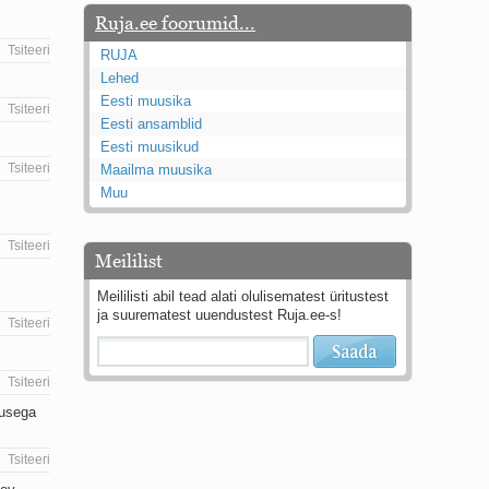
Ruja.ee foorumid...
Tsiteeri
RUJA
Lehed
Eesti muusika
Tsiteeri
Eesti ansamblid
Eesti muusikud
Tsiteeri
Maailma muusika
Muu
Tsiteeri
Meililist
Meililisti abil tead alati olulisematest üritustest
ja suurematest uuendustest Ruja.ee-s!
Tsiteeri
Tsiteeri
susega
Tsiteeri