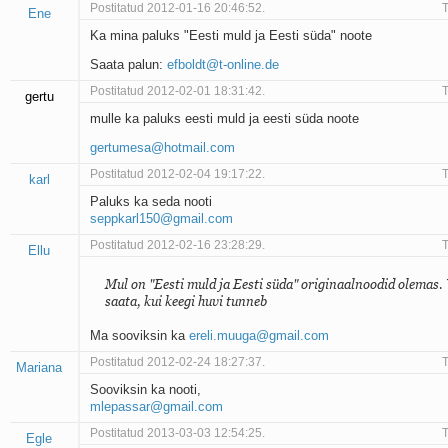
Postitatud 2012-01-16 20:46:52.
T
Ene
Ka mina paluks "Eesti muld ja Eesti süda" noote
Saata palun:
efboldt@t-online.de
Postitatud 2012-02-01 18:31:42.
T
gertu
mulle ka paluks eesti muld ja eesti süda noote
gertumesa@hotmail.com
Postitatud 2012-02-04 19:17:22.
T
karl
Paluks ka seda nooti
seppkarl150@gmail.com
Postitatud 2012-02-16 23:28:29.
T
Ellu
Mul on "Eesti muld ja Eesti süda" originaalnoodid olemas.
saata, kui keegi huvi tunneb
Ma sooviksin ka
ereli.muuga@gmail.com
Postitatud 2012-02-24 18:27:37.
T
Mariana
Sooviksin ka nooti,
mlepassar@gmail.com
Postitatud 2013-03-03 12:54:25.
T
Egle