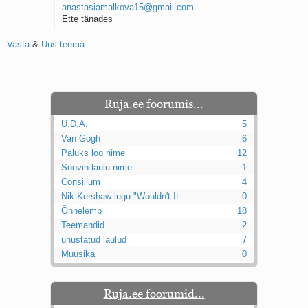
anastasiamalkova15@gmail.com
Ette tänades
Vasta
&
Uus teema
Ruja.ee foorumis...
U.D.A.
5
Van Gogh
6
Paluks loo nime
12
Soovin laulu nime
1
Consilium
4
Nik Kershaw lugu "Wouldn't It ...
0
Õnnelemb
18
Teemandid
2
unustatud laulud
7
Muusika
0
Ruja.ee foorumid...