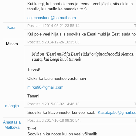
Kui keegi, kel noot olemas ja teemat veel jälgib, siis oleksin
tänulik, kui mulle ka saadaksite :)
eglepaaslane@hotmail.com
Postitatud 2014-05-21 23:55:14.
T
Kadri
Kui pole veel hilja siis sooviks ka Eesti muld ja Eesti süda no
Postitatud 2014-12-26 16:35:03.
T
Mirjam
Mul on "Eesti muld ja Eesti süda" originaalnoodid olemas.
saata, kui keegi huvi tunneb
Tervist!
Oleks ka laulu nootide vastu huvi
mirku98@gmail.com
Tänan!
Postitatud 2015-03-02 14:46:13.
T
mängija
Sooviks ka klaverinoote, kui veel saab.
Kasutaja56@gmail.c
Postitatud 2017-10-18 09:30:54.
T
Anastasia
Malkova
Tere!
Sooviksin ka noote kui on veel võimalik