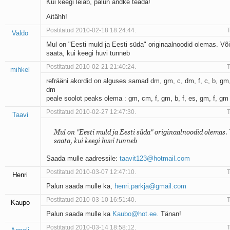
Kui keegi leiab, palun andke teada!
Aitähh!
Postitatud 2010-02-18 18:24:44.
T
Valdo
Mul on "Eesti muld ja Eesti süda" originaalnoodid olemas. Võ
saata, kui keegi huvi tunneb
Postitatud 2010-02-21 21:40:24.
T
mihkel
refrääni akordid on alguses samad dm, gm, c, dm, f, c, b, gm,
dm
peale soolot peaks olema : gm, cm, f, gm, b, f, es, gm, f, gm
Postitatud 2010-02-27 12:47:30.
T
Taavi
Mul on "Eesti muld ja Eesti süda" originaalnoodid olemas.
saata, kui keegi huvi tunneb
Saada mulle aadressile:
taavit123@hotmail.com
Postitatud 2010-03-07 12:47:10.
T
Henri
Palun saada mulle ka,
henri.parkja@gmail.com
Postitatud 2010-03-10 16:51:40.
T
Kaupo
Palun saada mulle ka
Kaubo@hot.ee.
Tänan!
Postitatud 2010-03-14 18:58:12.
T