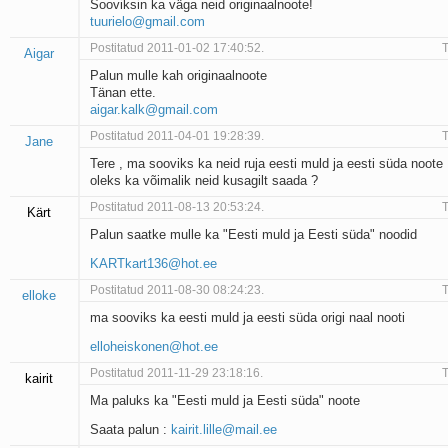
Sooviksin ka väga neid originaalnoote!
tuurielo@gmail.com
Postitatud 2011-01-02 17:40:52.
T
Aigar
Palun mulle kah originaalnoote
Tänan ette.
aigar.kalk@gmail.com
Postitatud 2011-04-01 19:28:39.
T
Jane
Tere , ma sooviks ka neid ruja eesti muld ja eesti süda noote 
oleks ka võimalik neid kusagilt saada ?
Postitatud 2011-08-13 20:53:24.
T
Kärt
Palun saatke mulle ka "Eesti muld ja Eesti süda" noodid
KARTkart136@hot.ee
Postitatud 2011-08-30 08:24:23.
T
elloke
ma sooviks ka eesti muld ja eesti süda origi naal nooti
elloheiskonen@hot.ee
Postitatud 2011-11-29 23:18:16.
T
kairit
Ma paluks ka "Eesti muld ja Eesti süda" noote
Saata palun :
kairit.lille@mail.ee