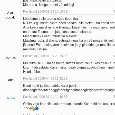
postituse peale ära panna.
Ma ei tea, kolige areeni või midagi.
Postitatud 2009-01-29 20:10:58.
T
Alar
Sudak
Lõpetame selle teema nüüd ilusti ära.
Kui kellegil meist oleks need noodid, siis oleks juba edasi ant
Aga keegi meist ei lähe Rannapi käest küsima originaale, se
enam kui Toomas on juba lahenduse esitanud.
Meenutuseks eesti muusika ajaloost.
Maailma rocki, disko ja estraadimuusika on 99 protsendiliselt
jõudnud Eesti esitajateni kuulmise järgi plaatidelt ja makilintid
mahakirjutatuna.
Postitatud 2009-01-29 23:15:35.
T
Toomas
Muusikalise kuulmise kohta lihtsalt lõpetuseks- kas selleks, e
kitarri häälestada klaveri järgi, peab olema absoluutkuulmine?
Head kõike
Postitatud 2009-04-06 21:42:09.
T
Lauri
Eesti muld ja Eesti süda Kaisi poolt:
dfaaaagfefgagfdcccgggfedeefgedadfaaaagfefgagecdeffefddg
Postitatud 2009-07-21 19:46:55.
T
Hanna
Oleks vaja ka selle laulu refrääni akorde!Kas neid on kuskilt 
????