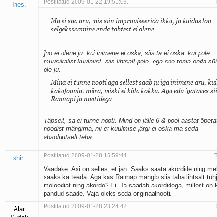
Postitatud 2009-01-22 19:51:03.
T
Ines.
Ma ei saa aru, mis siin improviseerida ikka, ja kuidas loo
selgekssaamine enda tahtest ei olene.
]no ei olene ju. kui inimene ei oska, siis ta ei oska. kui pole
muusikalist kuulmist, siis lihtsalt pole. ega see tema enda süü
ole ju.
Mina ei tunne nooti aga sellest saab ju iga inimene aru, kui
kakofoonia, müra, miski ei kõla kokku. Aga edu igatahes si
Rannapi ja nootidega
Täpselt, sa ei tunne nooti. Mind on jälle 6 & pool aastat õpeta
noodist mängima, nii et kuulmise järgi ei oska ma seda
absoluutselt teha.
Postitatud 2009-01-28 15:59:44.
T
shir.
Vaadake. Asi on selles, et jah. Saaks saata akordide ning me
saaks ka teada. Aga kas Rannap mängib siia taha lihtsalt tüh
meloodiat ning akorde? Ei. Ta saadab akordidega, millest on
pandud saade. Vaja oleks seda originaalnooti.
Postitatud 2009-01-28 23:24:42.
T
Alar