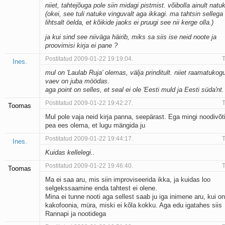
niiet, tahtejõuga pole siin midagi pistmist. võibolla ainult natu
(okei, see tuli natuke vinguvalt aga ikkagi. ma tahtsin sellega
lihtsalt öelda, et kõikide jaoks ei pruugi see nii kerge olla.)
ja kui sind see niiväga häirib, miks sa siis ise neid noote ja
proovimisi kirja ei pane ?
Postitatud 2009-01-22 19:19:04.
T
Ines.
mul on 'Laulab Ruja' olemas, välja prinditult. niiet raamatukog
vaev on juba möödas.
aga point on selles, et seal ei ole 'Eesti muld ja Eesti süda'nt.
Postitatud 2009-01-22 19:42:27.
T
Toomas
Mul pole vaja neid kirja panna, seepärast. Ega mingi noodivõti
pea ees olema, et lugu mängida ju
Postitatud 2009-01-22 19:44:17.
T
Ines.
Kuidas kellelegi..
Postitatud 2009-01-22 19:46:40.
T
Toomas
Ma ei saa aru, mis siin improviseerida ikka, ja kuidas loo
selgekssaamine enda tahtest ei olene.
Mina ei tunne nooti aga sellest saab ju iga inimene aru, kui on
kakofoonia, müra, miski ei kõla kokku. Aga edu igatahes siis
Rannapi ja nootidega