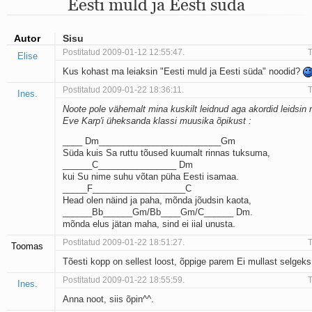
Eesti muld ja Eesti süda
Mu isamaa on minu arm
Ma mustas öös näen...
Laul surnud linnust
Autor
Sisu
Aeg
Postitatud 2009-01-12 12:55:47.
T
Elise
Oota mind
Kus kohast ma leiaksin "Eesti muld ja Eesti süda" noodid?
Ih-ih-hii ja ah-ah-haa
Päikeselapsed
Postitatud 2009-01-22 18:36:11.
T
Ines.
Laul võimalusest
Noote pole vähemalt mina kuskilt leidnud aga akordid leidsin
Luigelaul
Eve Karp'i üheksanda klassi muusika õpikust :
Nii vaikseks kõik on jäänud
____ Dm_________________________Gm
Mis saab sellest loomusevalust
Süda kuis Sa ruttu tõused kuumalt rinnas tuksuma,
Ei mullast
______C________________ Dm
Avanemine
kui Su nime suhu võtan püha Eesti isamaa.
Üleminek
_____F___________________C
Laul teost
Head olen näind ja paha, mõnda jõudsin kaota,
Põhi, lõuna, ida, lääs
______Bb______Gm/Bb____Gm/C______ Dm.
mõnda elus jätan maha, sind ei iial unusta.
Elupõline kaja
Omaette
Postitatud 2009-01-22 18:51:27.
T
Toomas
Perekondlik
Tõesti kopp on sellest loost, õppige parem Ei mullast selgeks
Kassimäng
Postitatud 2009-01-22 18:55:59.
T
Läänemere lained
Ines.
Üle müüri
Anna noot, siis õpin^^.
Valgusemaastikud