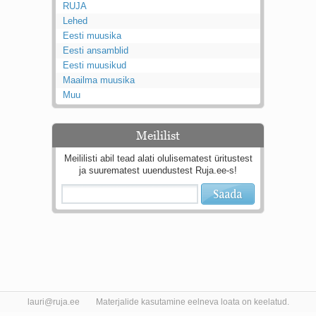
RUJA
Lehed
Eesti muusika
Eesti ansamblid
Eesti muusikud
Maailma muusika
Muu
Meililist
Meililisti abil tead alati olulisematest üritustest
ja suurematest uuendustest Ruja.ee-s!
lauri@ruja.ee
Materjalide kasutamine eelneva loata on keelatud.