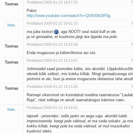
Postitatud 2009-01-22 18:57:25.
T
Toomas
Kaks pihtimust
Palun
Ahtumine
http://www.youtube.com/watch?v=QS9J06UtF0g
Braueri lint
Postitatud 2009-01-22 19:01:15.
T
Ines.
ma juba lootsin
, aga NOOTI seal nüüd küll ei ole.
ja nii geniaalne, et kuulmise järgi ära õppida ma pole.
Postitatud 2009-01-22 19:10:36.
T
Toomas
Enda mugavuse ja kättevõtmise asi siis
Postitatud 2009-01-22 19:13:57.
T
Toomas
Juhtnoodid saad proovides kätte, siis akordid. Lõppkokkuvõtt
oleneb kõik sellest, mis kokku kõlab. Mingi geniaalsusega sii
pistmist ei ole, huvi ja enese mugavuste ületamise tahe ainult
Postitatud 2009-01-22 19:15:45.
T
Toomas
Rannapi vikerviisid on koondatud noodina raamatusse "Laula
Ruja", niiet sellega on ainult raamatukogus käimise vaev..
Postitatud 2009-01-22 19:18:02.
T
Ines.
täpselt - proovides: selle jaoks on aega vaja. akordid tuleb
improviseerida: keegi pole väitnud, et ma seda oskaks. ja mi
kokku kõlab: keegi pole ka seda väitnud, et mul muusikalist
kuulmist oleks.