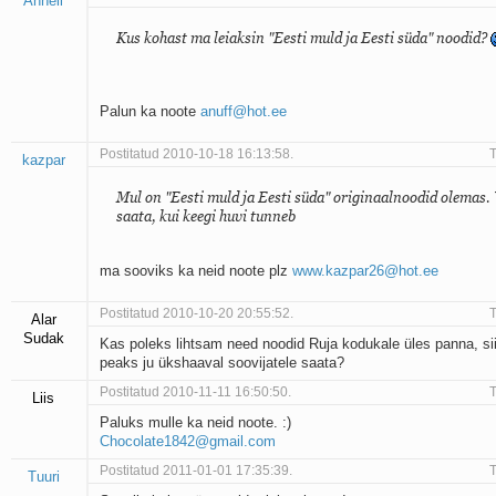
Anneli
Kus kohast ma leiaksin "Eesti muld ja Eesti süda" noodid?
Palun ka noote
anuff@hot.ee
Postitatud 2010-10-18 16:13:58.
T
kazpar
Mul on "Eesti muld ja Eesti süda" originaalnoodid olemas.
saata, kui keegi huvi tunneb
ma sooviks ka neid noote plz
www.kazpar26@hot.ee
Postitatud 2010-10-20 20:55:52.
T
Alar
Sudak
Kas poleks lihtsam need noodid Ruja kodukale üles panna, sii
peaks ju ükshaaval soovijatele saata?
Postitatud 2010-11-11 16:50:50.
T
Liis
Paluks mulle ka neid noote. :)
Chocolate1842@gmail.com
Postitatud 2011-01-01 17:35:39.
T
Tuuri