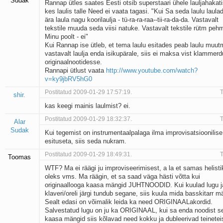
Sudak
Rannap ütles saates Eesti otsib superstaari ühele lauljahakati
kes laulis talle Need ei vaata tagasi. "Kui Sa seda laulu laulad
ära laula nagu koorilaulja - tü-ra-ra-raa--tii-ra-da-da. Vastavalt
tekstile muuda seda viisi natuke. Vastavalt tekstile rütm pe
Minu poolt - ei"
Kui Rannap ise ütleb, et tema laulu esitades peab laulu muu
vastavalt laulja enda isikupärale, siis ei maksa vist klammer
originaalnootidesse.
Rannapi ütlust vaata
http://www.youtube.com/watch?
v=ky9jbRV5hG0
Postitatud 2009-01-29 17:57:19.
T
shir.
kas keegi mainis laulmist? ei.
Postitatud 2009-01-29 18:32:37.
T
Alar
Sudak
Kui tegemist on instrumentaalpalaga ilma improvisatsioonilise
esituseta, siis seda nukram.
Postitatud 2009-01-29 18:49:31.
T
Toomas
WTF? Ma ei räägi ju improviseerimisest, a la et samas helist
oleks vms. Ma räägin, et sa saad väga hästi võtta kui
originaallooga kaasa mängid JUHTNOODID. Kui kuulad lugu j
klaveri/oreli järgi tundub segane, siis kuula mida basskitarr m
Sealt edasi on võimalik leida ka need ORIGINAALakordid.
Salvestatud lugu on ju ka ORIGINAAL, kui sa enda noodist se
kaasa mängid siis kõlavad need kokku ja dubleerivad teinetei