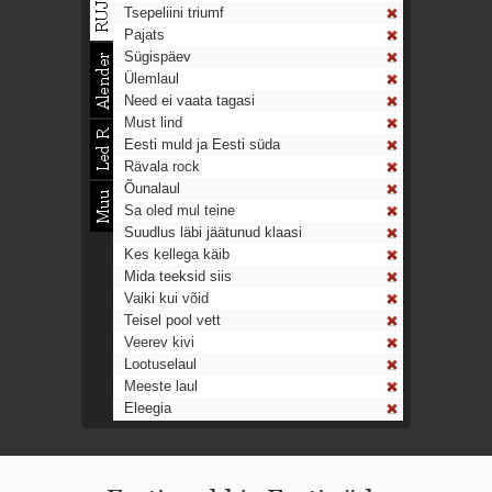
Tsepeliini triumf
Pajats
Sügispäev
Ülemlaul
Need ei vaata tagasi
Must lind
Eesti muld ja Eesti süda
Rävala rock
Õunalaul
Sa oled mul teine
Suudlus läbi jäätunud klaasi
Kes kellega käib
Mida teeksid siis
Vaiki kui võid
Teisel pool vett
Veerev kivi
Lootuselaul
Meeste laul
Eleegia
Tulekell
Ahtumine
Aeg on nagu rong