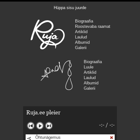
Hüppa sisu juurde
Biograafia
Roostevaba raamat
Artiklid
Laulud
Albumid
Galerii
Biograafia
Luule
Artiklid
Laulud
Albumid
Galerii
Ruja.ee pleier
-:-
/
-:-
Õhtunägemus