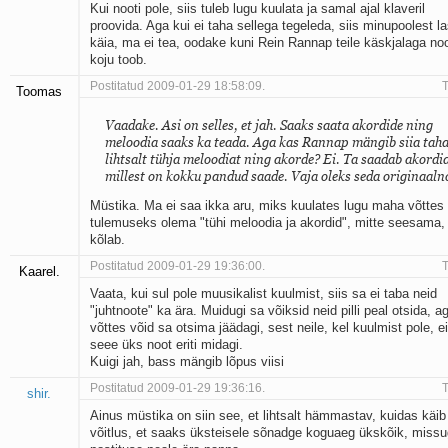
Kui nooti pole, siis tuleb lugu kuulata ja samal ajal klaveril
proovida. Aga kui ei taha sellega tegeleda, siis minupoolest l
käia, ma ei tea, oodake kuni Rein Rannap teile käskjalaga no
koju toob.
Postitatud 2009-01-29 18:58:09.
T
Toomas
Vaadake. Asi on selles, et jah. Saaks saata akordide ning
meloodia saaks ka teada. Aga kas Rannap mängib siia tah
lihtsalt tühja meloodiat ning akorde? Ei. Ta saadab akordi
millest on kokku pandud saade. Vaja oleks seda originaaln
Müstika. Ma ei saa ikka aru, miks kuulates lugu maha võttes
tulemuseks olema "tühi meloodia ja akordid", mitte seesama,
kõlab.
Postitatud 2009-01-29 19:36:00.
T
Kaarel.
Vaata, kui sul pole muusikalist kuulmist, siis sa ei taba neid
"juhtnoote" ka ära. Muidugi sa võiksid neid pilli peal otsida, ag
võttes võid sa otsima jäädagi, sest neile, kel kuulmist pole, ei
seee üks noot eriti midagi.
Kuigi jah, bass mängib lõpus viisi
Postitatud 2009-01-29 19:36:16.
T
shir.
Ainus müstika on siin see, et lihtsalt hämmastav, kuidas käib 
võitlus, et saaks üksteisele sõnadge koguaeg ükskõik, miss