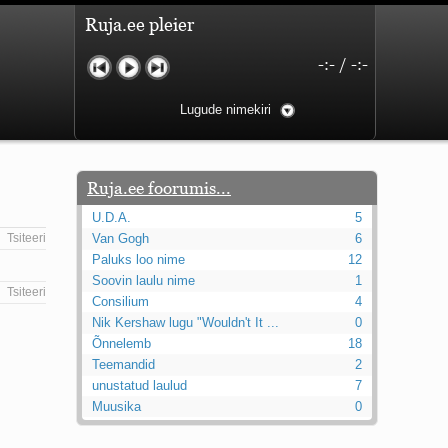
Ruja.ee pleier
-:-
/
-:-
Lugude nimekiri
Ruja.ee foorumis...
U.D.A.
5
Tsiteeri
Van Gogh
6
Paluks loo nime
12
Soovin laulu nime
1
Tsiteeri
Consilium
4
Nik Kershaw lugu "Wouldn't It ...
0
Õnnelemb
18
Teemandid
2
unustatud laulud
7
Muusika
0