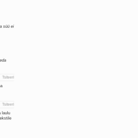
da süü ei
seda
Tsiteeri
ha
Tsiteeri
 laulu
ekstile