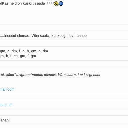
de!Kas neid on kuskilt saada ????
naalnoodid olemas. Võin saata, kui keegi huvi tunneb
gm, c, dm, f, c, b, gm, c, dm
m, b, f, es, gm, f, gm
esti süda" originaalnoodid olemas. Võin saata, kui keegi huvi
mail.com
ail.com
änan!