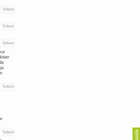
Tsiteeri
Tsiteeri
Tsiteeri
kui
itarr
da
ja
in
Tsiteeri
te
Tsiteeri