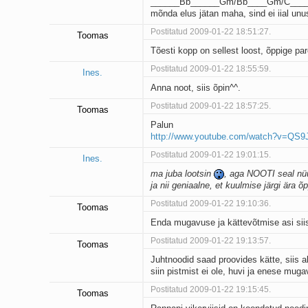
______Bb______Gm/Bb____Gm/C____
mõnda elus jätan maha, sind ei iial unu
Postitatud 2009-01-22 18:51:27.
Toomas
Tõesti kopp on sellest loost, õppige pa
Postitatud 2009-01-22 18:55:59.
Ines.
Anna noot, siis õpin^^.
Postitatud 2009-01-22 18:57:25.
Toomas
Palun
http://www.youtube.com/watch?v=QS9
Postitatud 2009-01-22 19:01:15.
Ines.
ma juba lootsin
, aga NOOTI seal nüüd
ja nii geniaalne, et kuulmise järgi ära õ
Postitatud 2009-01-22 19:10:36.
Toomas
Enda mugavuse ja kättevõtmise asi sii
Postitatud 2009-01-22 19:13:57.
Toomas
Juhtnoodid saad proovides kätte, siis 
siin pistmist ei ole, huvi ja enese muga
Postitatud 2009-01-22 19:15:45.
Toomas