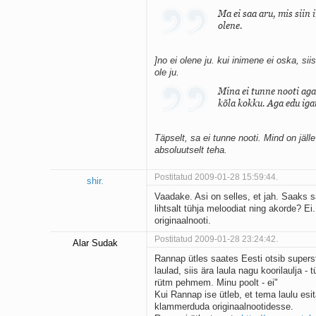
Ma ei saa aru, mis siin 
olene.
]no ei olene ju. kui inimene ei oska, sii
ole ju.
Mina ei tunne nooti aga 
kõla kokku. Aga edu iga
Täpselt, sa ei tunne nooti. Mind on jäl
absoluutselt teha.
Postitatud 2009-01-28 15:59:44.
shir.
Vaadake. Asi on selles, et jah. Saaks 
lihtsalt tühja meloodiat ning akorde? 
originaalnooti.
Postitatud 2009-01-28 23:24:42.
Alar Sudak
Rannap ütles saates Eesti otsib supersta
laulad, siis ära laula nagu koorilaulja - 
rütm pehmem. Minu poolt - ei"
Kui Rannap ise ütleb, et tema laulu esi
klammerduda originaalnootidesse.