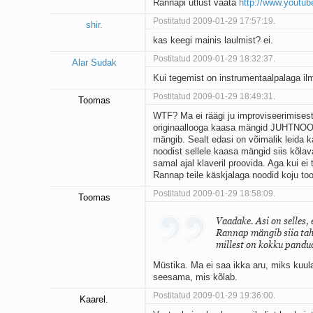
Rannapi ütlust vaata
http://www.yout
Postitatud 2009-01-29 17:57:19.
shir.
kas keegi mainis laulmist? ei.
Postitatud 2009-01-29 18:32:37.
Alar Sudak
Kui tegemist on instrumentaalpalaga ilm
Postitatud 2009-01-29 18:49:31.
Toomas
WTF? Ma ei räägi ju improviseerimisest,
originaallooga kaasa mängid JUHTNOODID
mängib. Sealt edasi on võimalik leida
noodist sellele kaasa mängid siis kõlava
samal ajal klaveril proovida. Aga kui ei
Rannap teile käskjalaga noodid koju to
Postitatud 2009-01-29 18:58:09.
Toomas
Vaadake. Asi on selles,
Rannap mängib siia taha
millest on kokku pandud
Müstika. Ma ei saa ikka aru, miks kuul
seesama, mis kõlab.
Postitatud 2009-01-29 19:36:00.
Kaarel.