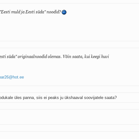
"Eesti muld ja Eesti süda" noodid?
esti süda" originaalnoodid olemas. Võin saata, kui keegi huvi
par26@hot.ee
dukale üles panna, siis ei peaks ju ükshaaval soovijatele saata?