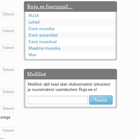
Ruja.ee foorumid...
Tsiteeri
RUJA
Lehed
Eesti muusika
Tsiteeri
Eesti ansamblid
Eesti muusikud
Tsiteeri
Maailma muusika
Muu
Tsiteeri
Meililist
Meililisti abil tead alati olulisematest üritustest
ja suurematest uuendustest Ruja.ee-s!
Tsiteeri
Tsiteeri
susega
Tsiteeri