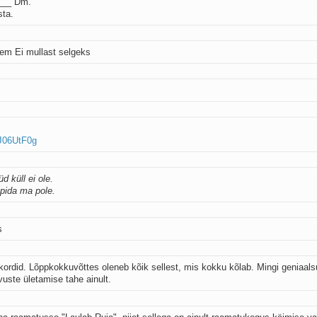
__ Dm.
sta.
rem Ei mullast selgeks
J06UtF0g
 küll ei ole.
ppida ma pole.
s
akordid. Lõppkokkuvõttes oleneb kõik sellest, mis kokku kõlab. Mingi geniaal
vuste ületamise tahe ainult.