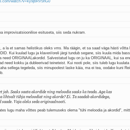
ube.com/watch?v=ky9jbRV5hG0
a improvisatsioonilise esituseta, siis seda nukram.
 a la et samas helistikus oleks vms. Ma räägin, et sa saad väga hästi võtta 
. Kui kuulad lugu ja klaveri/oreli järgi tundub segane, siis kuula mida bassk
 ka need ORIGINAALakordid. Salvestatud lugu on ju ka ORIGINAAL, kui sa en
d need kokku ja dubleerivad teineteist. Kui nooti pole, siis tuleb lugu kuulata 
 taha sellega tegeleda, siis minupoolest laske käia, ma ei tea, oodake kuni Re
ob.
 et jah. Saaks saata akordide ning meloodia saaks ka teada. Aga kas
 lihtsalt tühja meloodiat ning akorde? Ei. Ta saadab akordidega,
 saade. Vaja oleks seda originaalnooti.
ates lugu maha võttes peab tulemuseks olema "tühi meloodia ja akordid", mit