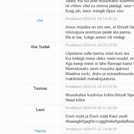
Vaata, kui sul pole muusikalist kuulmist,
nii võttes võid sa otsima jäädagi, sest n
Kuigi jah, bass mängib lõpus viisi
Postitatud 2009-01-29 19:36:16.
shir.
Ainus müstika on siin see, et lihtsalt 
missuguse postituse peale ära panna.
Ma ei tea, kolige areeni või midagi.
Postitatud 2009-01-29 20:10:58.
Alar Sudak
Lõpetame selle teema nüüd ilusti ära.
Kui kellegil meist oleks need noodid, si
Aga keegi meist ei lähe Rannapi käest
Meenutuseks eesti muusika ajaloost.
Maailma rocki, disko ja estraadimuusika 
makilintidelt mahakirjutatuna.
Postitatud 2009-01-29 23:15:35.
Toomas
Muusikalise kuulmise kohta lihtsalt lõp
Head kõike
Postitatud 2009-04-06 21:42:09.
Lauri
Eesti muld ja Eesti süda Kaisi poolt:
dfaaaagfefgagfdcccgggfedeefgedadfaa
Postitatud 2009-07-21 19:46:55.
Hanna