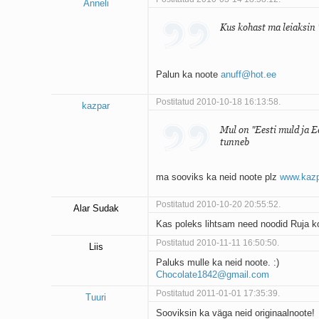
Anneli
Kus kohast ma leiaksin 
Palun ka noote
anuff@hot.ee
Postitatud 2010-10-18 16:13:58.
kazpar
Mul on "Eesti muld ja E
tunneb
ma sooviks ka neid noote plz
www.kaz
Postitatud 2010-10-20 20:55:52.
Alar Sudak
Kas poleks lihtsam need noodid Ruja ko
Postitatud 2010-11-11 16:50:50.
Liis
Paluks mulle ka neid noote. :)
Chocolate1842@gmail.com
Postitatud 2011-01-01 17:35:39.
Tuuri
Sooviksin ka väga neid originaalnoote!