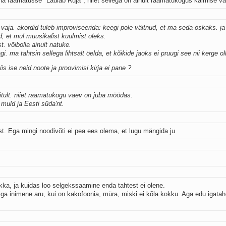
na raamatusse "Laulab Ruja", niiet sellega on ainult raamatukogus käimise va
a vaja. akordid tuleb improviseerida: keegi pole väitnud, et ma seda oskaks. j
, et mul muusikalist kuulmist oleks.
t. võibolla ainult natuke.
gi. ma tahtsin sellega lihtsalt öelda, et kõikide jaoks ei pruugi see nii kerge oll
iis ise neid noote ja proovimisi kirja ei pane ?
ditult. niiet raamatukogu vaev on juba möödas.
i muld ja Eesti süda'nt.
st. Ega mingi noodivõti ei pea ees olema, et lugu mängida ju
ikka, ja kuidas loo selgekssaamine enda tahtest ei olene.
 iga inimene aru, kui on kakofoonia, müra, miski ei kõla kokku. Aga edu igatah