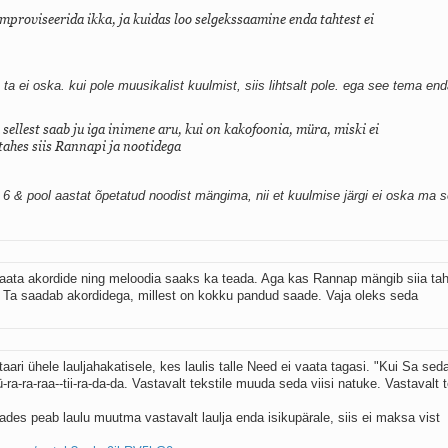
improviseerida ikka, ja kuidas loo selgekssaamine enda tahtest ei
s ta ei oska. kui pole muusikalist kuulmist, siis lihtsalt pole. ega see tema en
sellest saab ju iga inimene aru, kui on kakofoonia, müra, miski ei
tahes siis Rannapi ja nootidega
le 6 & pool aastat õpetatud noodist mängima, nii et kuulmise järgi ei oska ma 
saata akordide ning meloodia saaks ka teada. Aga kas Rannap mängib siia ta
Ei. Ta saadab akordidega, millest on kokku pandud saade. Vaja oleks seda
ari ühele lauljahakatisele, kes laulis talle Need ei vaata tagasi. "Kui Sa seda
tü-ra-ra-raa--tii-ra-da-da. Vastavalt tekstile muuda seda viisi natuke. Vastavalt t
tades peab laulu muutma vastavalt laulja enda isikupärale, siis ei maksa vist