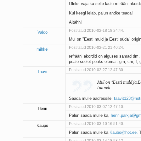
Oleks vaja ka selle laulu refrääni akor
Kui keegi leiab, palun andke teada!
Aitähh!
Postitatud 2010-02-18 18:24:44.
Valdo
Mul on "Eesti muld ja Eesti süda" origi
Postitatud 2010-02-21 21:40:24.
mihkel
refrääni akordid on alguses samad dm, 
peale soolot peaks olema : gm, cm, f, g
Postitatud 2010-02-27 12:47:30.
Taavi
Mul on "Eesti muld ja E
tunneb
Saada mulle aadressile:
taavit123@hot
Postitatud 2010-03-07 12:47:10.
Henri
Palun saada mulle ka,
henri.parkja@gm
Postitatud 2010-03-10 16:51:40.
Kaupo
Palun saada mulle ka
Kaubo@hot.ee.
T
Postitatud 2010-03-14 18:58:12.