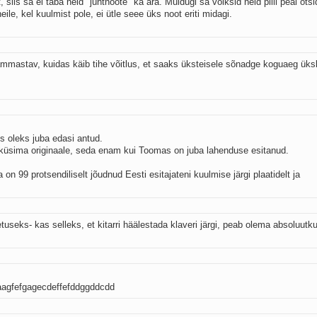
 siis sa ei taba neid "juhtnoote" ka ära. Muidugi sa võiksid neid pilli peal ots
eile, kel kuulmist pole, ei ütle seee üks noot eriti midagi.
hämmastav, kuidas käib tihe võitlus, et saaks üksteisele sõnadge koguaeg üks
is oleks juba edasi antud.
 küsima originaale, seda enam kui Toomas on juba lahenduse esitanud.
on 99 protsendiliselt jõudnud Eesti esitajateni kuulmise järgi plaatidelt ja
etuseks- kas selleks, et kitarri häälestada klaveri järgi, peab olema absoluut
aagfefgagecdeffefddggddcdd