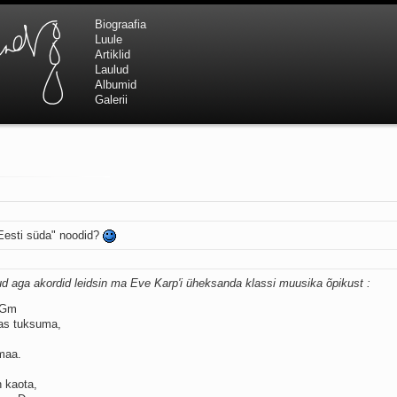
Biograafia
Luule
Artiklid
Laulud
Albumid
Galerii
 Eesti süda" noodid?
ud aga akordid leidsin ma Eve Karp'i üheksanda klassi muusika õpikust :
_Gm
nas tuksuma,
maa.
 kaota,