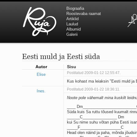
Biograafia
Roostevaba raamat
Artiklid
Laulud
Albumid
Galerii
Eesti muld ja Eesti süda
Autor
Sisu
Postitatud 2009-01-12 12:55:47.
Elise
Kus kohast ma leiaksin "Eesti muld ja
Postitatud 2009-01-22 18:36:11.
Ines.
Noote pole vähemalt mina kuskilt leidn
____ Dm________________________
Süda kuis Sa ruttu tõused kuumalt rin
______C________________ Dm
kui Su nime suhu võtan püha Eesti isa
_____F___________________C
Head olen näind ja paha, mõnda jõudsin