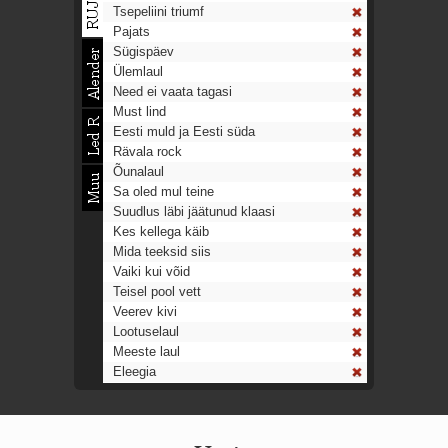
Tsepeliini triumf
Pajats
Sügispäev
Ülemlaul
Need ei vaata tagasi
Must lind
Eesti muld ja Eesti süda
Rävala rock
Õunalaul
Sa oled mul teine
Suudlus läbi jäätunud klaasi
Kes kellega käib
Mida teeksid siis
Vaiki kui võid
Teisel pool vett
Veerev kivi
Lootuselaul
Meeste laul
Eleegia
Tulekell
Ahtumine
Aeg on nagu rong