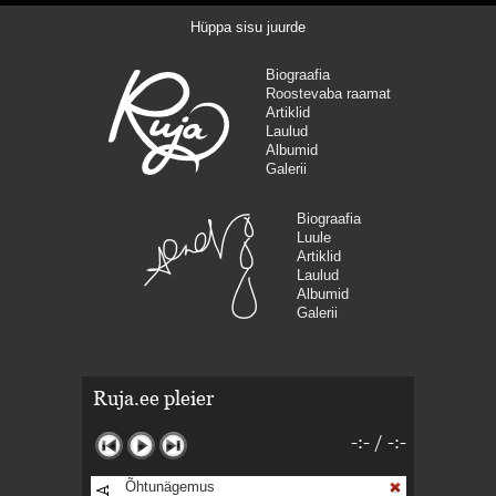
Hüppa sisu juurde
Biograafia
Roostevaba raamat
Artiklid
Laulud
Albumid
Galerii
Biograafia
Luule
Artiklid
Laulud
Albumid
Galerii
Ruja.ee pleier
-:-
/
-:-
Õhtunägemus