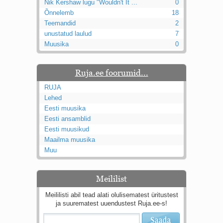
Nik Kershaw lugu "Wouldn't It ...
0
Õnnelemb
18
Teemandid
2
unustatud laulud
7
Muusika
0
Ruja.ee foorumid...
RUJA
Lehed
Eesti muusika
Eesti ansamblid
Eesti muusikud
Maailma muusika
Muu
Meililist
Meililisti abil tead alati olulisematest üritustest
ja suurematest uuendustest Ruja.ee-s!