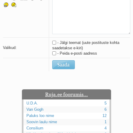
Kaks pihtimust
Ahtumine
Braueri lint
- Jälgi teemat (uute postituste kohta
Valikud:
saadetakse e-kiri)
- Peida e-posti aadress
Ruja.ee foorumis...
U.D.A.
5
Van Gogh
6
Paluks loo nime
12
Soovin laulu nime
1
Consilium
4