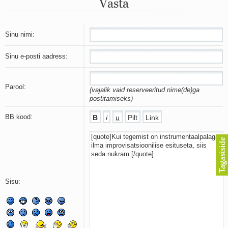
Vasta
Mu isamaa on minu arm
Ma mustas öös näen...
Laul surnud linnust
Aeg
Sinu nimi:
Oota mind
Ih-ih-hii ja ah-ah-haa
Sinu e-posti aadress:
Päikeselapsed
Laul võimalusest
Luigelaul
Parool:
(vajalik vaid reserveeritud nime(de)ga
Nii vaikseks kõik on jäänud
postitamiseks)
Mis saab sellest loomusevalust
Ei mullast
BB kood:
Avanemine
Üleminek
Laul teost
Põhi, lõuna, ida, lääs
Elupõline kaja
Omaette
Sisu:
Perekondlik
Kassimäng
Läänemere lained
Üle müüri
Valgusemaastikud