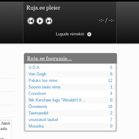
Ruja.ee pleier
-:-
/
-:-
Lugude nimekiri
Ruja.ee foorumis...
U.D.A.
5
Van Gogh
6
Paluks loo nime
12
Soovin laulu nime
1
Consilium
4
Nik Kershaw lugu "Wouldn't It ...
0
Õnnelemb
18
Teemandid
2
unustatud laulud
7
Muusika
0