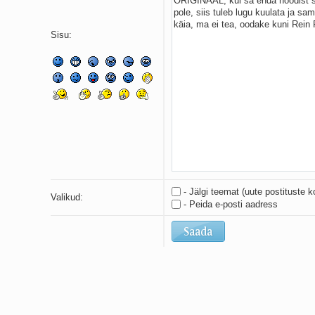
Sisu:
- Jälgi teemat (uute postituste k
Valikud:
- Peida e-posti aadress