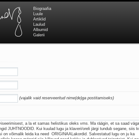
Biograafia
Luule
Artiklid
Laulud
Albumid
Galerii
(vajalik vaid reserveeritud nime(de)ga postitamiseks)