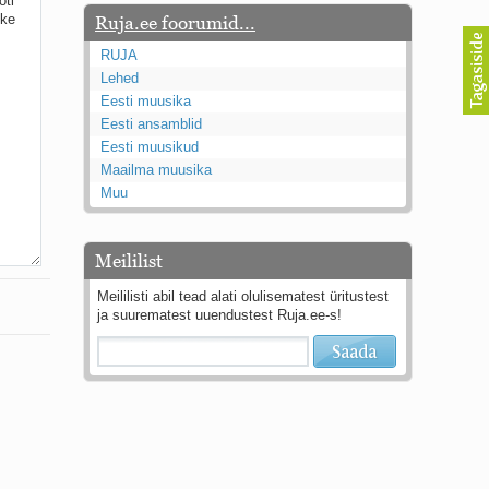
Ruja.ee foorumid...
RUJA
Lehed
Eesti muusika
Eesti ansamblid
Eesti muusikud
Maailma muusika
Muu
Meililist
Meililisti abil tead alati olulisematest üritustest
ja suurematest uuendustest Ruja.ee-s!