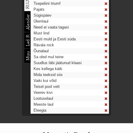
Tsepeliini triumf
Pajats
Sügispäev
Ülemlaul
Need ei vaata tagasi
Must lind
Eesti muld ja Eesti süda
Rävala rock
Õunalaul
Sa oled mul teine
Suudlus läbi jäätunud klaasi
Kes kellega käib
Mida teeksid siis
Vaiki kui võid
Teisel pool vett
Veerev kivi
Lootuselaul
Meeste laul
Eleegia
Tulekell
Ahtumine
Aeg on nagu rong