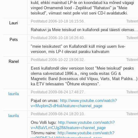
kuld, ehkki mainitud LP-le on koondatud ka mõned vägagi
vinged Ornamendi lood - Zepilikud "Rahatuvi" ja "Meie
teisikud", viimast neist pole vist seni CD-l avaldatudki.
Postitatud 2006-10-18 16:15:56.
Tsiteer
Lauri
Rahatuvi ja Meie teisikud on kullafondi peal täiesti olemas...
Postitatud 2006-10-18 16:26:40.
Tsiteer
Pets
"meie teisikutest" on Kullafondil küll mingi uuem live-
versioon, mis LP-l olevast paraku kahvatum
Postitatud 2006-10-22 19:06:32.
Tsiteer
Ranel
Eesti kullafondil olev versioon loost "Meie teisikud" peaks
olema salvestatud 1996.a., ning seda esitas GG &
Magnetic Band (kosseisus olid Vilpuu, Varts, Mait Paldra...)
ka ETV telesaates "Õhtune ekspress".
Postitatud 2009-08-24 17:48:27.
Tsiteer
laurila
Pajud on urvas:
http://www.youtube.com/watch?
v=Mvpbm2l-dHo&feature=channel_page
Postitatud 2009-08-24 18:20:10.
Tsiteer
laurila
Onu Volli lugu:
http://www.youtube.com/watch?
v=ABaVLmCUg28&feature=channel_page
Tõmmu naine:
http://www.youtube.com/watch?