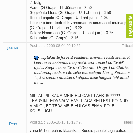
2. külg
Varsti (G.Graps - H. Jürisson) - 2:50
Sügisõhtu blues (G. Graps - U. Laht jun.) - 3:50
Roosid papale (G. Graps - U. Laht jun.) - 4:05
Lillekimp imet teeb ehk vanemad on unustanud muinasjutud
(G. Graps - U. Laht jun.) - 3:28
Doktor Noormann (G. Graps - U. Laht jun.) - 3:25
Kohtumine (G. Graps) - 2:16
Postitatud 2006-08-04 09:10:25.
Tsiteer
jaanus
....plakatite fotosid vaadates meenus reaalsusena, et
Gunnar ei loobunud magneetilisest nimest ka "GGG"
ajal... Kuigi ma ise "GGFG" (Gunnar Graps Fan Club) ei
kuulunud, teadsin küll selle eestvedajat Harry Piilbaum
`i, kes samuti nüüdseks kahjuks meie hulgast lahkunud
on....
MILLAL PIILBAUM MEIE HULGAST LAHKUS?????
TEADSIN TEDA VAGA HASTI, AGA SELLEST POLNUD
AIMUGI, ET TEDA MEIE HULGAS ENAM POLE....
KOLE LUGU.
Postitatud 2006-10-18 15:12:49.
Tsiteer
Pets
vana MB on puhas klassika, "Roosid papale" aga puhas