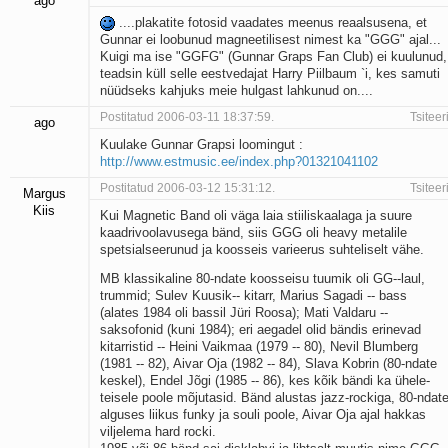
ago
....plakatite fotosid vaadates meenus reaalsusena, et
Gunnar ei loobunud magneetilisest nimest ka "GGG" ajal...
Kuigi ma ise "GGFG" (Gunnar Graps Fan Club) ei kuulunud,
teadsin küll selle eestvedajat Harry Piilbaum `i, kes samuti
nüüdseks kahjuks meie hulgast lahkunud on....
Postitatud 2006-03-11 18:37:59.
Tsiteer
ago
Kuulake Gunnar Grapsi loomingut :
http://www.estmusic.ee/index.php?01321041102
Postitatud 2006-03-12 15:31:12.
Tsiteer
Margus
Kiis
Kui Magnetic Band oli väga laia stiiliskaalaga ja suure
kaadrivoolavusega bänd, siis GGG oli heavy metalile
spetsialseerunud ja koosseis varieerus suhteliselt vähe.
MB klassikaline 80-ndate koosseisu tuumik oli GG--laul,
trummid; Sulev Kuusik-- kitarr, Marius Sagadi -- bass
(alates 1984 oli bassil Jüri Roosa); Mati Valdaru --
saksofonid (kuni 1984); eri aegadel olid bändis erinevad
kitarristid -- Heini Vaikmaa (1979 -- 80), Nevil Blumberg
(1981 -- 82), Aivar Oja (1982 -- 84), Slava Kobrin (80-ndate
keskel), Endel Jõgi (1985 -- 86), kes kõik bändi ka ühele-
teisele poole mõjutasid. Bänd alustas jazz-rockiga, 80-ndat
alguses liikus funky ja souli poole, Aivar Oja ajal hakkas
viljelema hard rocki.