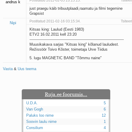
Postitatud 2011-02-05 23:15:15.
Tsiteer
andrus k
just praegu käib tribuutplaadi,raamatu ja filmi tegemine
Grapsist
Postitatud 2011-02-16 03:15:34.
Tsiteer
Nipi
Kitsas king: Laulud (Eesti 1983)
ETV2 16.02.2011 kell 23:20
--------------------------------------------------------------------------------
Muusikakava sarjas "Kitsas king" kõlanud lauludest.
Režissöör Toivo Kõster, toimetaja Urve Tiidus
5. lugu MAGNETIC BAND "Tõmmu naine"
Vasta
&
Uus teema
Ruja.ee foorumis...
U.D.A.
5
Van Gogh
6
Paluks loo nime
12
Soovin laulu nime
1
Consilium
4