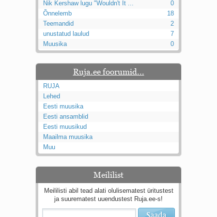
Nik Kershaw lugu "Wouldn't It ...
0
Õnnelemb
18
Teemandid
2
unustatud laulud
7
Muusika
0
Ruja.ee foorumid...
RUJA
Lehed
Eesti muusika
Eesti ansamblid
Eesti muusikud
Maailma muusika
Muu
Meililist
Meililisti abil tead alati olulisematest üritustest
ja suurematest uuendustest Ruja.ee-s!