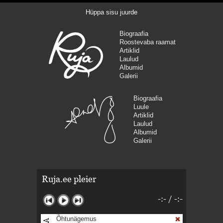
Hüppa sisu juurde
Biograafia
Roostevaba raamat
Artiklid
Laulud
Albumid
Galerii
Biograafia
Luule
Artiklid
Laulud
Albumid
Galerii
Ruja.ee pleier
-:-
/
-:-
Õhtunägemus