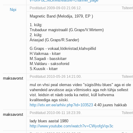
v=0fIPbEJeLkM&feature=channel_page
Postitatud 2009-09-03 21:06:12.
Tsiteer
Nipi
Magnetic Band (Melodija, 1979, EP )
1. külg:
Trubaduur magistraalil (G.Graps/V.Mirterm)
2. külg:
Äriasjad (G.Graps/R.Sander)
G.Graps - vokaal,löökriistad,klahvpillid
H.Vaikmaa - kitarr
M.Sagadi - basskitarr
M.Valdaru - saksofonid
S.Kuusik - kitarr
Postitatud 2010-05-26 14:21:00.
Tsiteer
maksavorst
mul on vhsi peal olemas video "sügisõhtu blues" aga ei ole
vahendeid arvutisse asja võtmiseks aga noh tühja sellest
vist. leidsin et näeb seda ka netist, küll kehvema
kvaliteediga aga siiski.
http://etv.err.ee/arhiiv.php?id=103523
4:40 juures hakkab
Postitatud 2010-06-11 18:23:39.
Tsiteer
maksavorst
lady blues aastal 1980
http://www.youtube.com/watch?v=CWyofgVqv3c