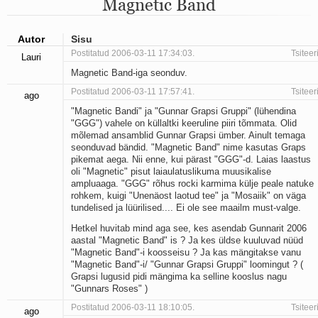
Magnetic Band
Mu isamaa on minu arm
Ma mustas öös näen...
Laul surnud linnust
Autor
Sisu
Aeg
Postitatud 2006-03-11 17:34:03.
Tsiteer
Lauri
Oota mind
Magnetic Band-iga seonduv.
Ih-ih-hii ja ah-ah-haa
Päikeselapsed
Postitatud 2006-03-11 17:57:41.
Tsiteer
ago
Laul võimalusest
"Magnetic Bandi" ja "Gunnar Grapsi Gruppi" (lühendina
Luigelaul
"GGG") vahele on küllaltki keeruline piiri tõmmata. Olid
Nii vaikseks kõik on jäänud
mõlemad ansamblid Gunnar Grapsi ümber. Ainult temaga
Mis saab sellest loomusevalust
seonduvad bändid. "Magnetic Band" nime kasutas Graps
Ei mullast
pikemat aega. Nii enne, kui pärast "GGG"-d. Laias laastus
oli "Magnetic" pisut laiaulatuslikuma muusikalise
Avanemine
ampluaaga. "GGG" rõhus rocki karmima külje peale natuke
Üleminek
rohkem, kuigi "Unenäost laotud tee" ja "Mosaiik" on väga
Laul teost
tundelised ja lüürilised.... Ei ole see maailm must-valge.
Põhi, lõuna, ida, lääs
Hetkel huvitab mind aga see, kes asendab Gunnarit 2006
Elupõline kaja
aastal "Magnetic Band" is ? Ja kes üldse kuuluvad nüüd
Omaette
"Magnetic Band"-i koosseisu ? Ja kas mängitakse vanu
Perekondlik
"Magnetic Band"-i/ "Gunnar Grapsi Gruppi" loomingut ? (
Kassimäng
Grapsi lugusid pidi mängima ka selline kooslus nagu
Läänemere lained
"Gunnars Roses" )
Üle müüri
Postitatud 2006-03-11 18:10:05.
Tsiteer
ago
Valgusemaastikud