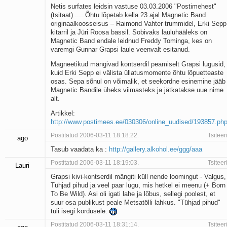
Netis surfates leidsin vastuse 03.03.2006 "Postimehest"
Kaks pihtimust
(tsitaat) .....Õhtu lõpetab kella 23 ajal Magnetic Band
Ahtumine
originaalkoosseisus – Raimond Vahter trummidel, Erki Sepp
Braueri lint
kitarril ja Jüri Roosa bassil. Sobivaks lauluhääleks on
Magnetic Band endale leidnud Freddy Tominga, kes on
varemgi Gunnar Grapsi laule veenvalt esitanud.
Magneetikud mängivad kontserdil peamiselt Grapsi lugusid,
kuid Erki Sepp ei välista üllatusmomente õhtu lõpuetteaste
osas. Sepa sõnul on võimalik, et seekordne esinemine jääb
Magnetic Bandile üheks viimasteks ja jätkatakse uue nime
alt.
Artikkel:
http://www.postimees.ee/030306/online_uudised/193857.ph
Postitatud 2006-03-11 18:18:22.
Tsiteer
ago
Tasub vaadata ka :
http://gallery.alkohol.ee/ggg/aaa
Postitatud 2006-03-11 18:19:03.
Tsiteer
Lauri
Grapsi kivi-kontserdil mängiti küll nende loomingut - Valgus,
Tühjad pihud ja veel paar lugu, mis hetkel ei meenu (+ Born
To Be Wild). Asi oli igati lahe ja lõbus, sellegi poolest, et
suur osa publikust peale Metsatölli lahkus. "Tühjad pihud"
tuli isegi kordusele.
Postitatud 2006-03-11 18:31:14.
Tsiteer