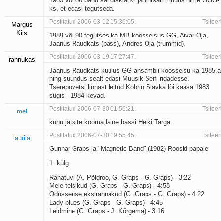
1985 või 86 bänd sai disklahvi ja lihtsalt muutis nime GGG-
ks, et edasi tegutseda.
Postitatud 2006-03-12 15:36:05.
Tsiteer
Margus
Kiis
1989 või 90 tegutses ka MB koosseisus GG, Aivar Oja,
Jaanus Raudkats (bass), Andres Oja (trummid).
Postitatud 2006-03-19 17:27:47.
Tsiteer
rannukas
Jaanus Raudkats kuulus GG ansambli koosseisu ka 1985.a
ning suundus sealt edasi Muusik Seifi ridadesse.
Tserepovetsi linnast leitud Kobrin Slavka lõi kaasa 1983
sügis - 1984 kevad.
Postitatud 2006-07-30 01:56:21.
Tsiteer
mel
kuhu jätsite kooma,laine bassi Heiki Targa
Postitatud 2006-07-30 19:55:45.
Tsiteer
laurila
Gunnar Graps ja "Magnetic Band" (1982) Roosid papale
1. külg
Rahatuvi (A. Põldroo, G. Graps - G. Graps) - 3:22
Meie teisikud (G. Graps - G. Graps) - 4:58
Odüsseuse eksirännakud (G. Graps - G. Graps) - 4:22
Lady blues (G. Graps - G. Graps) - 4:45
Leidmine (G. Graps - J. Kõrgema) - 3:16