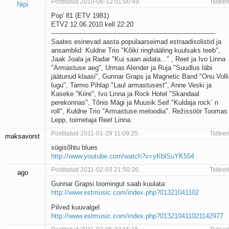
Postitatud 2010-06-12 01:00:49.
Tsiteer
Nipi
Pop' 81 (ETV 1981)
ETV2 12.06.2010 kell 22:20
--------------------------------------------------------------------------------
Saates esinevad aasta populaarseimad estraadisolistid ja
ansamblid: Kuldne Trio "Kõiki ringhääling kuulsaks teeb",
Jaak Joala ja Radar "Kui saan aidata..." , Reet ja Ivo Linna
"Armastuse aeg", Urmas Alender ja Ruja "Suudlus läbi
jäätunud klaasi", Gunnar Graps ja Magnetic Band "Onu Volli
lugu", Tarmo Pihlap "Laul armastusest", Anne Veski ja
Kaseke "Kiire", Ivo Linna ja Rock Hotel "Skandaal
perekonnas", Tõnis Mägi ja Muusik Seif "Kuldaja rock´ n
roll", Kuldne Trio "Armastuse meloodia". Režissöör Toomas
Lepp, toimetaja Reet Linna.
Postitatud 2011-01-29 11:09:25.
Tsiteer
maksavorst
sügisõhtu blues
http://www.youtube.com/watch?v=yKblSuYK554
Postitatud 2011-02-03 21:50:26.
Tsiteer
ago
Gunnar Grapsi loomingut saab kuulata:
http://www.estmusic.com/index.php?01321041102
Pilved kuuvalgel
http://www.estmusic.com/index.php?013210411021142977