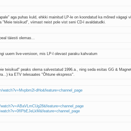
pale" aga puhas kuld, ehkki mainitud LP-le on koondatud ka mõned vägagi v
 "Meie teisikud", viimast neist pole vist seni CD-l avaldatudki.
peal täiesti olemas...
mingi uuem live-versioon, mis LP-l olevast paraku kahvatum
"Meie teisikud" peaks olema salvestatud 1996.a., ning seda esitas GG & Magne
dra...) ka ETV telesaates "Õhtune ekspress".
om/watch?v=Mvpbm2l-dHo&feature=channel_page
om/watch?v=ABaVLmCUg28&feature=channel_page
m/watch?v=0fIPbEJeLkM&feature=channel_page