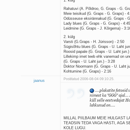
1. külg
Rahatuvi (A. Põldroo, G. Graps - G. Gra
Meie teisikud (G. Graps - G. Graps) - 4
Odüsseuse eksirännakud (G. Graps - G.
Lady blues (G. Graps - G. Graps) - 4:4
Leidmine (G. Graps - J. Kõrgema) - 3:1
2. külg
Varsti (G.Graps - H. Jürisson) - 2:50
Sügisõhtu blues (G. Graps - U. Laht jun.
Roosid papale (G. Graps - U. Laht jun.) 
Lillekimp imet teeb ehk vanemad on u
(G. Graps - U. Laht jun.) - 3:28
Doktor Noormann (G. Graps - U. Laht ju
Kohtumine (G. Graps) - 2:16
Postitatud 2006-08-04 09:10:25.
jaanus
....plakatite fotosi
nimest ka "GGG" ajal...
küll selle eestvedajat 
lahkunud on....
MILLAL PIILBAUM MEIE HULGAST L
TEADSIN TEDA VAGA HASTI, AGA S
KOLE LUGU.