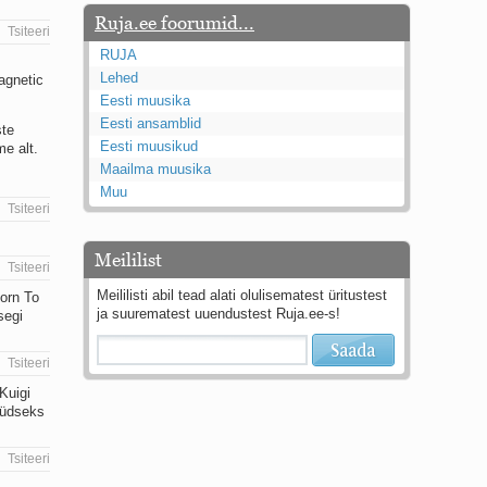
Ruja.ee foorumid...
Tsiteeri
RUJA
Lehed
agnetic
Eesti muusika
Eesti ansamblid
ste
Eesti muusikud
e alt.
Maailma muusika
Muu
Tsiteeri
Meililist
Tsiteeri
Meililisti abil tead alati olulisematest üritustest
Born To
ja suurematest uuendustest Ruja.ee-s!
segi
Tsiteeri
Kuigi
üüdseks
Tsiteeri