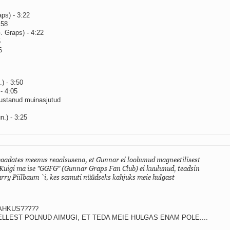
ps) - 3:22
:58
 Graps) - 4:22
5
6
) - 3:50
- 4:05
nustanud muinasjutud
n.) - 3:25
d vaadates meenus reaalsusena, et Gunnar ei loobunud magneetilisest
 Kuigi ma ise "GGFG" (Gunnar Graps Fan Club) ei kuulunud, teadsin
Harry Piilbaum `i, kes samuti nüüdseks kahjuks meie hulgast
AHKUS?????
ELLEST POLNUD AIMUGI, ET TEDA MEIE HULGAS ENAM POLE....