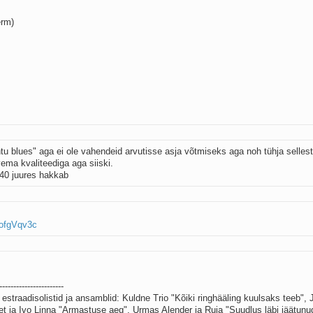
erm)
u blues" aga ei ole vahendeid arvutisse asja võtmiseks aga noh tühja sellest 
vema kvaliteediga aga siiski.
40 juures hakkab
ofgVqv3c
-----------------------
straadisolistid ja ansamblid: Kuldne Trio "Kõiki ringhääling kuulsaks teeb", 
eet ja Ivo Linna "Armastuse aeg", Urmas Alender ja Ruja "Suudlus läbi jäätunu