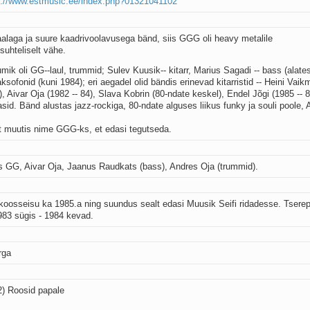
p://www.estmusic.ee/index.php?01321041102
kaalaga ja suure kaadrivoolavusega bänd, siis GGG oli heavy metalile
suhteliselt vähe.
ik oli GG--laul, trummid; Sulev Kuusik-- kitarr, Marius Sagadi -- bass (alate
aksofonid (kuni 1984); eri aegadel olid bändis erinevad kitarristid -- Heini Vai
), Aivar Oja (1982 -- 84), Slava Kobrin (80-ndate keskel), Endel Jõgi (1985 -- 
sid. Bänd alustas jazz-rockiga, 80-ndate alguses liikus funky ja souli poole, 
alt muutis nime GGG-ks, et edasi tegutseda.
 GG, Aivar Oja, Jaanus Raudkats (bass), Andres Oja (trummid).
osseisu ka 1985.a ning suundus sealt edasi Muusik Seifi ridadesse. Tserep
1983 sügis - 1984 kevad.
rga
2) Roosid papale