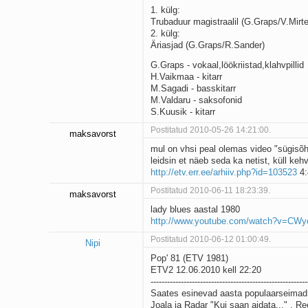
1. külg:
Trubaduur magistraalil (G.Graps/V.Mirt
2. külg:
Äriasjad (G.Graps/R.Sander)
G.Graps - vokaal,löökriistad,klahvpillid
H.Vaikmaa - kitarr
M.Sagadi - basskitarr
M.Valdaru - saksofonid
S.Kuusik - kitarr
Postitatud 2010-05-26 14:21:00.
maksavorst
mul on vhsi peal olemas video "sügisõht
leidsin et näeb seda ka netist, küll keh
http://etv.err.ee/arhiiv.php?id=103523
4:
Postitatud 2010-06-11 18:23:39.
maksavorst
lady blues aastal 1980
http://www.youtube.com/watch?v=CWy
Postitatud 2010-06-12 01:00:49.
Nipi
Pop' 81 (ETV 1981)
ETV2 12.06.2010 kell 22:20
---------------------------------------------------------
Saates esinevad aasta populaarseimad e
Joala ja Radar "Kui saan aidata..." , R