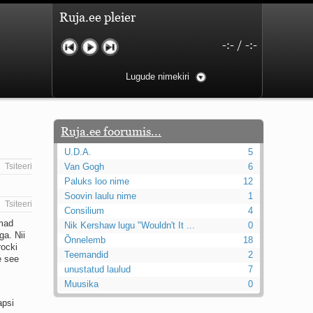
Ruja.ee pleier
-:-
/
-:-
Lugude nimekiri
Ruja.ee foorumis...
U.D.A.
5
Tsiteeri
Van Gogh
6
Paluks loo nime
12
Soovin laulu nime
1
Tsiteeri
Consilium
4
emad
Nik Kershaw lugu "Wouldn't It ...
0
a. Nii
Õnnelemb
18
rocki
Teemandid
2
e see
unustatud laulud
7
Muusika
0
apsi