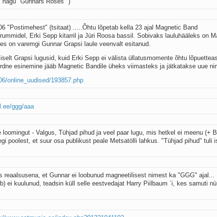
us nagu "Gunnars Roses" )
06 "Postimehest" (tsitaat) .....Õhtu lõpetab kella 23 ajal Magnetic Band
rummidel, Erki Sepp kitarril ja Jüri Roosa bassil. Sobivaks lauluhääleks on M
es on varemgi Gunnar Grapsi laule veenvalt esitanud.
elt Grapsi lugusid, kuid Erki Sepp ei välista üllatusmomente õhtu lõpuettea
rdne esinemine jääb Magnetic Bandile üheks viimasteks ja jätkatakse uue nim
06/online_uudised/193857.php
ol.ee/ggg/aaa
de loomingut - Valgus, Tühjad pihud ja veel paar lugu, mis hetkel ei meenu (+ 
llegi poolest, et suur osa publikust peale Metsatölli lahkus. "Tühjad pihud" tuli i
s reaalsusena, et Gunnar ei loobunud magneetilisest nimest ka "GGG" ajal... 
ei kuulunud, teadsin küll selle eestvedajat Harry Piilbaum `i, kes samuti n