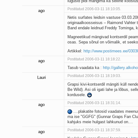
lugusid pidi mängima ka selline koosl
Postitatud 2006-03-11 18:10:05.
ago
Netis surfates leidsin vastuse 03.03.20
originaalkoosseisus – Raimond Vahter t
Band endale leidnud Freddy Tominga, k
Magneetikud mängivad kontserdil peamis
osas. Sepa sõnul on võimalik, et seeko
Artikkel:
http://www.postimees.ee/0303
Postitatud 2006-03-11 18:18:22.
ago
Tasub vaadata ka :
http://gallery.alkoh
Postitatud 2006-03-11 18:19:03.
Lauri
Grapsi kivi-kontserdil mängiti küll nen
Be Wild). Asi oli igati lahe ja lõbus, se
kordusele.
Postitatud 2006-03-11 18:31:14.
ago
....plakatite fotosid vaadates meenu
ma ise "GGFG" (Gunnar Graps Fan Club) 
kahjuks meie hulgast lahkunud on....
Postitatud 2006-03-11 18:37:59.
ago