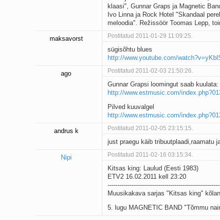
klaasi", Gunnar Graps ja Magnetic Band
Ivo Linna ja Rock Hotel "Skandaal pere
meloodia". Režissöör Toomas Lepp, toi
Postitatud 2011-01-29 11:09:25.
maksavorst
sügisõhtu blues
http://www.youtube.com/watch?v=yKb
Postitatud 2011-02-03 21:50:26.
ago
Gunnar Grapsi loomingut saab kuulata:
http://www.estmusic.com/index.php?0
Pilved kuuvalgel
http://www.estmusic.com/index.php?0
Postitatud 2011-02-05 23:15:15.
andrus k
just praegu käib tribuutplaadi,raamatu j
Postitatud 2011-02-16 03:15:34.
Nipi
Kitsas king: Laulud (Eesti 1983)
ETV2 16.02.2011 kell 23:20
---------------------------------------------------------
Muusikakava sarjas "Kitsas king" kõlan
5. lugu MAGNETIC BAND "Tõmmu nai