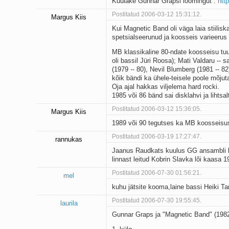
Kuulake Gunnar Grapsi loomingut :
htt
Postitatud 2006-03-12 15:31:12.
Margus Kiis
Kui Magnetic Band oli väga laia stiilis
spetsialseerunud ja koosseis varieerus 
MB klassikaline 80-ndate koosseisu tuum
oli bassil Jüri Roosa); Mati Valdaru -- s
(1979 -- 80), Nevil Blumberg (1981 -- 82
kõik bändi ka ühele-teisele poole mõjuta
Oja ajal hakkas viljelema hard rocki.
1985 või 86 bänd sai disklahvi ja lihts
Postitatud 2006-03-12 15:36:05.
Margus Kiis
1989 või 90 tegutses ka MB koosseisus
Postitatud 2006-03-19 17:27:47.
rannukas
Jaanus Raudkats kuulus GG ansambli ko
linnast leitud Kobrin Slavka lõi kaasa 
Postitatud 2006-07-30 01:56:21.
mel
kuhu jätsite kooma,laine bassi Heiki Ta
Postitatud 2006-07-30 19:55:45.
laurila
Gunnar Graps ja "Magnetic Band" (198