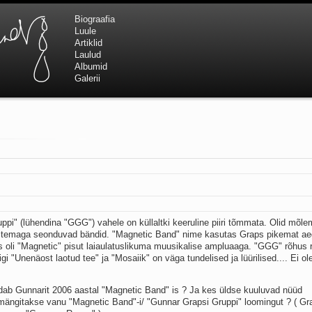
Biograafia
Luule
Artiklid
Laulud
Albumid
Galerii
ppi" (lühendina "GGG") vahele on küllaltki keeruline piiri tõmmata. Olid mõl
t temaga seonduvad bändid. "Magnetic Band" nime kasutas Graps pikemat aeg
s oli "Magnetic" pisut laiaulatuslikuma muusikalise ampluaaga. "GGG" rõhus 
 "Unenäost laotud tee" ja "Mosaiik" on väga tundelised ja lüürilised.... Ei ol
dab Gunnarit 2006 aastal "Magnetic Band" is ? Ja kes üldse kuuluvad nüüd
mängitakse vanu "Magnetic Band"-i/ "Gunnar Grapsi Gruppi" loomingut ? ( Gr