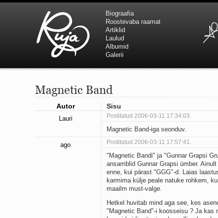
Biograafia
Roostevaba raamat
Artiklid
Laulud
Albumid
Galerii
Magnetic Band
Autor
Sisu
Postitatud 2006-03-11 17:34:03.
Lauri
Magnetic Band-iga seonduv.
Postitatud 2006-03-11 17:57:41.
ago
"Magnetic Bandi" ja "Gunnar Grapsi Gru
ansamblid Gunnar Grapsi ümber. Ainul
enne, kui pärast "GGG"-d. Laias laastu
karmima külje peale natuke rohkem, kuigi
maailm must-valge.
Hetkel huvitab mind aga see, kes asen
"Magnetic Band"-i koosseisu ? Ja kas 