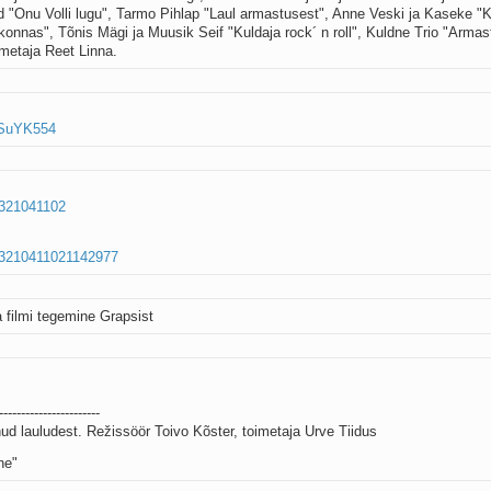
 "Onu Volli lugu", Tarmo Pihlap "Laul armastusest", Anne Veski ja Kaseke "Ki
konnas", Tõnis Mägi ja Muusik Seif "Kuldaja rock´ n roll", Kuldne Trio "Arma
metaja Reet Linna.
lSuYK554
1321041102
13210411021142977
a filmi tegemine Grapsist
-----------------------
ud lauludest. Režissöör Toivo Kõster, toimetaja Urve Tiidus
ne"