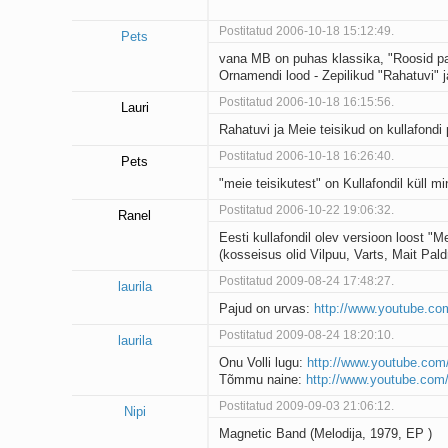
Postitatud 2006-10-18 15:12:49.
Pets
vana MB on puhas klassika, "Roosid pa
Ornamendi lood - Zepilikud "Rahatuvi" ja
Postitatud 2006-10-18 16:15:56.
Lauri
Rahatuvi ja Meie teisikud on kullafondi 
Postitatud 2006-10-18 16:26:40.
Pets
"meie teisikutest" on Kullafondil küll 
Postitatud 2006-10-22 19:06:32.
Ranel
Eesti kullafondil olev versioon loost 
(kosseisus olid Vilpuu, Varts, Mait Pal
Postitatud 2009-08-24 17:48:27.
laurila
Pajud on urvas:
http://www.youtube.c
Postitatud 2009-08-24 18:20:10.
laurila
Onu Volli lugu:
http://www.youtube.c
Tõmmu naine:
http://www.youtube.co
Postitatud 2009-09-03 21:06:12.
Nipi
Magnetic Band (Melodija, 1979, EP )