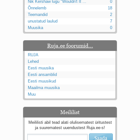
Nik Kershaw lugu "Wouldn't It ...
0
Õnnelemb
18
Teemandid
2
unustatud laulud
7
Muusika
0
Ruja.ee foorumid...
RUJA
Lehed
Eesti muusika
Eesti ansamblid
Eesti muusikud
Maailma muusika
Muu
Meililist
Meililisti abil tead alati olulisematest üritustest
ja suurematest uuendustest Ruja.ee-s!