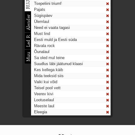
Tsepeliini triumf
Pajats
Sügispäev
Ülemlaul
Need ei vaata tagasi
Must lind
Eesti muld ja Eesti süda
Rävala rock
Õunalaul
Sa oled mul teine
Suudlus läbi jäätunud klaasi
Kes kellega käib
Mida teeksid siis
Vaiki kui võid
Teisel pool vett
Veerev kivi
Lootuselaul
Meeste laul
Eleegia
Tulekell
Ahtumine
Aeg on nagu rong