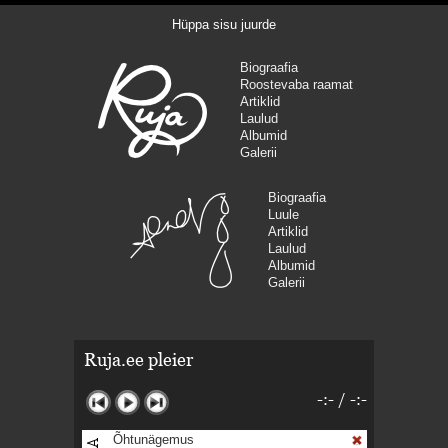
Hüppa sisu juurde
Biograafia
Roostevaba raamat
Artiklid
Laulud
Albumid
Galerii
Biograafia
Luule
Artiklid
Laulud
Albumid
Galerii
Ruja.ee pleier
-:-
/
-:-
Õhtunägemus