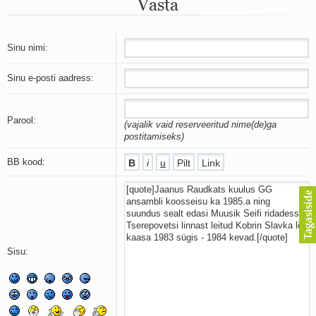
Vasta
Mu isamaa on minu arm
Ma mustas öös näen...
Laul surnud linnust
Aeg
Sinu nimi:
Oota mind
Ih-ih-hii ja ah-ah-haa
Sinu e-posti aadress:
Päikeselapsed
Laul võimalusest
Luigelaul
Parool:
(vajalik vaid reserveeritud nime(de)ga
Nii vaikseks kõik on jäänud
postitamiseks)
Mis saab sellest loomusevalust
Ei mullast
BB kood:
Avanemine
Üleminek
Laul teost
Põhi, lõuna, ida, lääs
Elupõline kaja
Omaette
Sisu:
Perekondlik
Kassimäng
Läänemere lained
Üle müüri
Valgusemaastikud