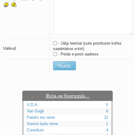
Kaks pihtimust
Ahtumine
Braueri lint
- Jälgi teemat (uute postituste kohta
Valikud:
saadetakse e-kiri)
- Peida e-posti aadress
Ruja.ee foorumis...
U.D.A.
5
Van Gogh
6
Paluks loo nime
12
Soovin laulu nime
1
Consilium
4