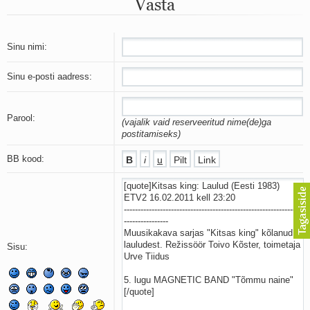
Vasta
Mu isamaa on minu arm
Ma mustas öös näen...
Laul surnud linnust
Aeg
Sinu nimi:
Oota mind
Ih-ih-hii ja ah-ah-haa
Sinu e-posti aadress:
Päikeselapsed
Laul võimalusest
Luigelaul
Parool:
(vajalik vaid reserveeritud nime(de)ga
Nii vaikseks kõik on jäänud
postitamiseks)
Mis saab sellest loomusevalust
Ei mullast
BB kood:
Avanemine
Üleminek
Laul teost
Põhi, lõuna, ida, lääs
Elupõline kaja
Omaette
Sisu:
Perekondlik
Kassimäng
Läänemere lained
Üle müüri
Valgusemaastikud