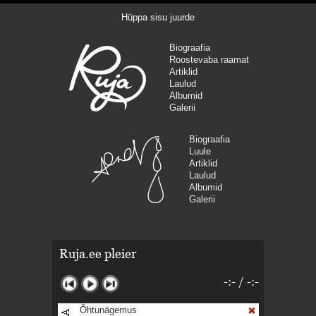
Hüppa sisu juurde
Biograafia
Roostevaba raamat
Artiklid
Laulud
Albumid
Galerii
Biograafia
Luule
Artiklid
Laulud
Albumid
Galerii
Ruja.ee pleier
-:-
/
-:-
Õhtunägemus