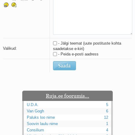
Kaks pihtimust
Ahtumine
Braueri lint
- Jälgi teemat (uute postituste kohta
Valikud:
saadetakse e-kiri)
- Peida e-posti aadress
Ruja.ee foorumis...
U.D.A.
5
Van Gogh
6
Paluks loo nime
12
Soovin laulu nime
1
Consilium
4