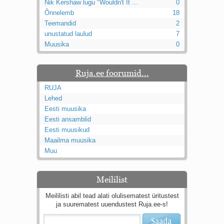
Nik Kershaw lugu "Wouldn't It ...
0
Õnnelemb
18
Teemandid
2
unustatud laulud
7
Muusika
0
Ruja.ee foorumid...
RUJA
Lehed
Eesti muusika
Eesti ansamblid
Eesti muusikud
Maailma muusika
Muu
Meililist
Meililisti abil tead alati olulisematest üritustest
ja suurematest uuendustest Ruja.ee-s!