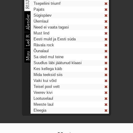
Tsepeliini triumf
Pajats
Sügispäev
Ülemlaul
Need ei vaata tagasi
Must lind
Eesti muld ja Eesti süda
Rävala rock
Õunalaul
Sa oled mul teine
Suudlus läbi jäätunud klaasi
Kes kellega käib
Mida teeksid siis
Vaiki kui võid
Teisel pool vett
Veerev kivi
Lootuselaul
Meeste laul
Eleegia
Tulekell
Ahtumine
Aeg on nagu rong