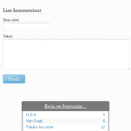
Lisa kommentaar
Sinu nimi:
Tekst:
Ruja.ee foorumis...
U.D.A.
5
Van Gogh
6
Paluks loo nime
12