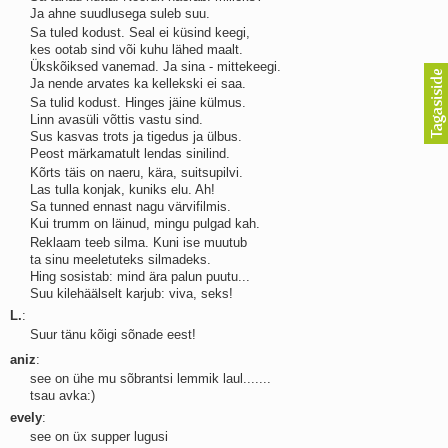
Ja ahne suudlusega suleb suu.
Kaks pihtimust
Sa tuled kodust. Seal ei küsind keegi,
Ahtumine
kes ootab sind või kuhu lähed maalt.
Braueri lint
Ükskõiksed vanemad. Ja sina - mittekeegi.
Ja nende arvates ka kellekski ei saa.
Sa tulid kodust. Hinges jäine külmus.
Linn avasüli võttis vastu sind.
Sus kasvas trots ja tigedus ja ülbus.
Peost märkamatult lendas sinilind.
Kõrts täis on naeru, kära, suitsupilvi.
Las tulla konjak, kuniks elu. Ah!
Sa tunned ennast nagu värvifilmis.
Kui trumm on läinud, mingu pulgad kah.
Reklaam teeb silma. Kuni ise muutub
ta sinu meeletuteks silmadeks.
Hing sosistab: mind ära palun puutu...
Suu kilehäälselt karjub: viva, seks!
L.
:
Suur tänu kõigi sõnade eest!
aniz
:
see on ühe mu sõbrantsi lemmik laul.......
tsau avka:)
evely
:
see on üx supper lugusi