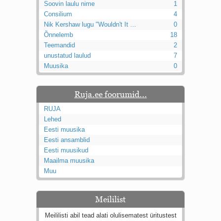
Soovin laulu nime
1
Consilium
4
Nik Kershaw lugu "Wouldn't It ...
0
Õnnelemb
18
Teemandid
2
unustatud laulud
7
Muusika
0
Ruja.ee foorumid...
RUJA
Lehed
Eesti muusika
Eesti ansamblid
Eesti muusikud
Maailma muusika
Muu
Meililist
Meililisti abil tead alati olulisematest üritustest