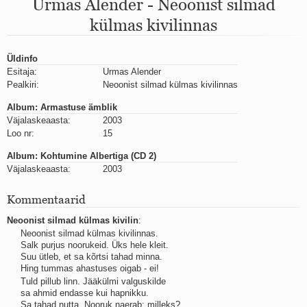
Urmas Alender - Neoonist silmad
Mu isamaa on minu arm
Ma mustas öös näen...
külmas kivilinnas
Laul surnud linnust
Aeg
Oota mind
Üldinfo
Ih-ih-hii ja ah-ah-haa
Esitaja:
Urmas Alender
Pealkiri:
Päikeselapsed
Neoonist silmad külmas kivilinnas
Laul võimalusest
Album: Armastuse ämblik
Luigelaul
Väjalaskeaasta:
2003
Nii vaikseks kõik on jäänud
Loo nr:
15
Mis saab sellest loomusevalust
Ei mullast
Album: Kohtumine Albertiga (CD 2)
Avanemine
Väjalaskeaasta:
2003
Üleminek
Laul teost
Kommentaarid
Põhi, lõuna, ida, lääs
Neoonist silmad külmas kivilin
:
Elupõline kaja
Neoonist silmad külmas kivilinnas.
Omaette
Salk purjus noorukeid. Üks hele kleit.
Perekondlik
Suu ütleb, et sa kõrtsi tahad minna.
Kassimäng
Hing tummas ahastuses oigab - ei!
Läänemere lained
Tuld pillub linn. Jääkülmi valguskilde
Üle müüri
sa ahmid endasse kui hapnikku.
Valgusemaastikud
Sa tahad nutta. Nooruk naerab: milleks?