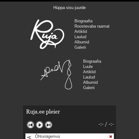
Hüppa sisu juurde
Biograafia
Roostevaba raamat
Artiklid
Laulud
Albumid
Galerii
Biograafia
Luule
Artiklid
Laulud
Albumid
Galerii
Ruja.ee pleier
-:-
/
-:-
Õhtunägemus