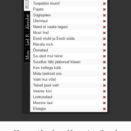
Tsepeliini triumf
Pajats
Sügispäev
Ülemlaul
Need ei vaata tagasi
Must lind
Eesti muld ja Eesti süda
Rävala rock
Õunalaul
Sa oled mul teine
Suudlus läbi jäätunud klaasi
Kes kellega käib
Mida teeksid siis
Vaiki kui võid
Teisel pool vett
Veerev kivi
Lootuselaul
Meeste laul
Eleegia
Tulekell
Ahtumine
Aeg on nagu rong