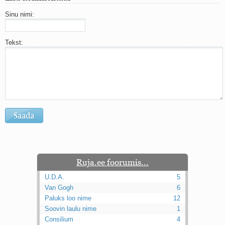
Sinu nimi:
Tekst:
Ruja.ee foorumis...
U.D.A.
5
Van Gogh
6
Paluks loo nime
12
Soovin laulu nime
1
Consilium
4