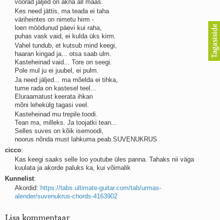
võõrad jäljed on akna all maas.
Kaks pihtimust
Kes need jättis, ma teada ei taha
Ahtumine
väriheintes on nimetu hirm -
Braueri lint
loen möödunud päevi kui raha,
puhas vask vaid, ei kulda üks kirm.
Vahel tundub, et kutsub mind keegi,
haaran kingad ja... otsa saab ulm.
Kasteheinad vaid... Tore on seegi.
Pole mul ju ei juubel, ei pulm.
Ja need jäljed... ma mõelda ei tihka,
tume rada on kastesel teel...
Eluraamatust keerata ihkan
mõni lehekülg tagasi veel.
Kasteheinad mu trepile toodi.
Tean ma, milleks. Ja toojatki tean...
Selles suves on kõik isemoodi,
noorus nõnda must lahkuma peab.SUVENUKRUS
cicco
:
Kas keegi saaks selle loo youtube üles panna. Tahaks nii väga
kuulata ja akorde paluks ka, kui võimalik
Kunnelist
:
Akordid:
https://tabs.ultimate-guitar.com/tab/urmas-
alender/suvenukrus-chords-4163902
Lisa kommentaar