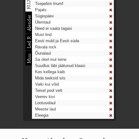
Tsepeliini triumf
Pajats
Sügispäev
Ülemlaul
Need ei vaata tagasi
Must lind
Eesti muld ja Eesti süda
Rävala rock
Õunalaul
Sa oled mul teine
Suudlus läbi jäätunud klaasi
Kes kellega käib
Mida teeksid siis
Vaiki kui võid
Teisel pool vett
Veerev kivi
Lootuselaul
Meeste laul
Eleegia
Tulekell
Ahtumine
Aeg on nagu rong