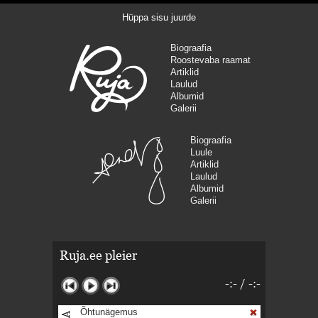
Hüppa sisu juurde
Biograafia
Roostevaba raamat
Artiklid
Laulud
Albumid
Galerii
Biograafia
Luule
Artiklid
Laulud
Albumid
Galerii
Ruja.ee pleier
-:-
/
-:-
Õhtunägemus