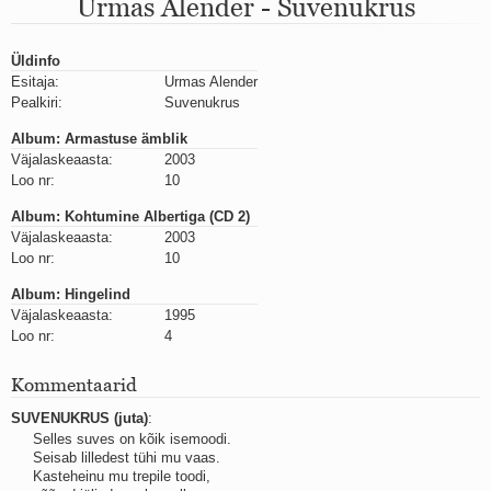
Urmas Alender - Suvenukrus
Mu isamaa on minu arm
Ma mustas öös näen...
Laul surnud linnust
Üldinfo
Aeg
Esitaja:
Urmas Alender
Oota mind
Pealkiri:
Suvenukrus
Ih-ih-hii ja ah-ah-haa
Päikeselapsed
Album: Armastuse ämblik
Laul võimalusest
Väjalaskeaasta:
2003
Luigelaul
Loo nr:
10
Nii vaikseks kõik on jäänud
Album: Kohtumine Albertiga (CD 2)
Mis saab sellest loomusevalust
Väjalaskeaasta:
2003
Ei mullast
Loo nr:
10
Avanemine
Üleminek
Album: Hingelind
Laul teost
Väjalaskeaasta:
1995
Põhi, lõuna, ida, lääs
Loo nr:
4
Elupõline kaja
Omaette
Kommentaarid
Perekondlik
SUVENUKRUS (juta)
:
Kassimäng
Selles suves on kõik isemoodi.
Läänemere lained
Seisab lilledest tühi mu vaas.
Üle müüri
Kasteheinu mu trepile toodi,
Valgusemaastikud