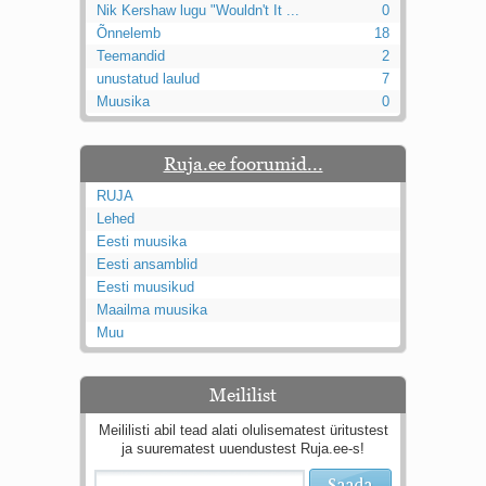
Nik Kershaw lugu "Wouldn't It ...
0
Õnnelemb
18
Teemandid
2
unustatud laulud
7
Muusika
0
Ruja.ee foorumid...
RUJA
Lehed
Eesti muusika
Eesti ansamblid
Eesti muusikud
Maailma muusika
Muu
Meililist
Meililisti abil tead alati olulisematest üritustest
ja suurematest uuendustest Ruja.ee-s!