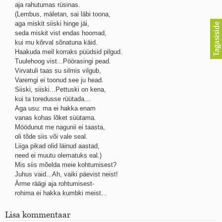
aja rahutumas rüsinas.
Kaks pihtimust
(Lembus, mäletan, sai läbi toona,
Ahtumine
aga miskit siiski hinge jäi,
Braueri lint
seda miskit vist endas hoomad,
kui mu kõrval sõnatuna käid.
Haakuda meil korraks püüdsid pilgud.
Tuulehoog vist...Pöörasingi pead.
Virvatuli taas su silmis vilgub,
Varemgi ei toonud see ju head.
Siiski, siiski...Pettuski on kena,
kui ta toredusse rüütada...
Aga usu: ma ei hakka enam
vanas kohas lõket süütama.
Möödunut me nagunii ei taasta,
oli tõde siis või vale seal.
Liiga pikad olid läinud aastad,
need ei muutu olematuks eal.)
Mis siis mõelda meie kohtumisest?
Juhus vaid...Ah, vaiki päevist neist!
Ärme räägi aja rohtumisest-
rohima ei hakka kumbki meist...
Lisa kommentaar