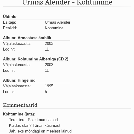
Urmas Alender - Kohtumine
Mu isamaa on minu arm
Ma mustas öös näen...
Laul surnud linnust
Üldinfo
Aeg
Esitaja:
Urmas Alender
Oota mind
Pealkiri:
Kohtumine
Ih-ih-hii ja ah-ah-haa
Päikeselapsed
Album: Armastuse ämblik
Laul võimalusest
Väjalaskeaasta:
2003
Luigelaul
Loo nr:
11
Nii vaikseks kõik on jäänud
Album: Kohtumine Albertiga (CD 2)
Mis saab sellest loomusevalust
Väjalaskeaasta:
2003
Ei mullast
Loo nr:
11
Avanemine
Üleminek
Album: Hingelind
Laul teost
Väjalaskeaasta:
1995
Põhi, lõuna, ida, lääs
Loo nr:
5
Elupõline kaja
Omaette
Kommentaarid
Perekondlik
Kohtumine (juta)
:
Kassimäng
Tere, tere! Pole kaua näinud.
Läänemere lained
Kuidas elan? Tänan küsimast.
Üle müüri
Jah, eks mõndagi on meelest läinud
Valgusemaastikud