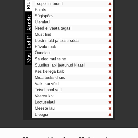
Tsepeliini triumf
Pajats
Sügispäev
Ülemlaul
Need ei vaata tagasi
Must lind
Eesti muld ja Eesti süda
Rävala rock
Õunalaul
Sa oled mul teine
Suudlus läbi jäätunud klaasi
Kes kellega käib
Mida teeksid siis
Vaiki kui võid
Teisel pool vett
Veerev kivi
Lootuselaul
Meeste laul
Eleegia
Tulekell
Ahtumine
Aeg on nagu rong