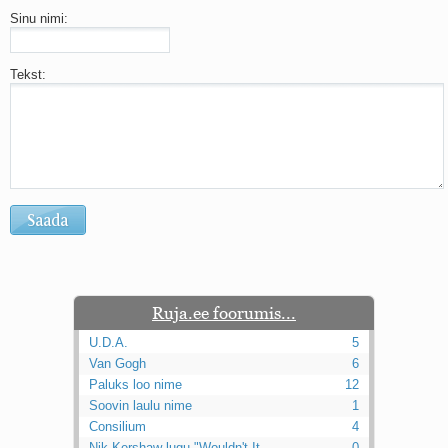
Sinu nimi:
Tekst:
Ruja.ee foorumis...
U.D.A.
5
Van Gogh
6
Paluks loo nime
12
Soovin laulu nime
1
Consilium
4
Nik Kershaw lugu "Wouldn't It ...
0