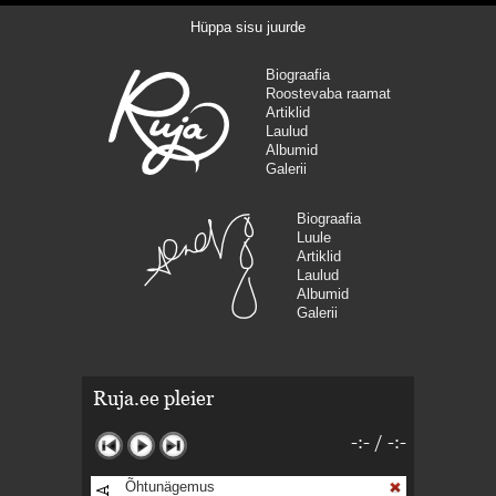
Hüppa sisu juurde
Biograafia
Roostevaba raamat
Artiklid
Laulud
Albumid
Galerii
Biograafia
Luule
Artiklid
Laulud
Albumid
Galerii
Ruja.ee pleier
-:-
/
-:-
Õhtunägemus