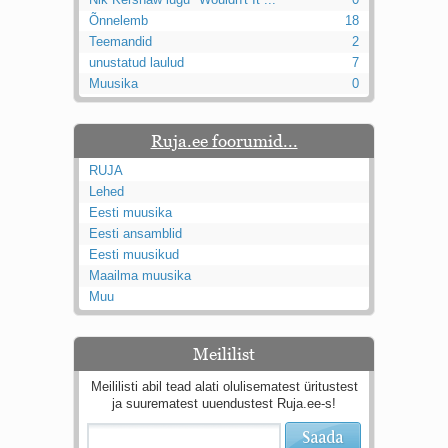
Õnnelemb
18
Teemandid
2
unustatud laulud
7
Muusika
0
Ruja.ee foorumid...
RUJA
Lehed
Eesti muusika
Eesti ansamblid
Eesti muusikud
Maailma muusika
Muu
Meililist
Meililisti abil tead alati olulisematest üritustest
ja suurematest uuendustest Ruja.ee-s!