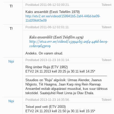
Postitatud 2011-06-12 02:00:21.
Tsiteeri
T!
Kaks ansamblit (Eesti Telefilm 1979)
http://etv2.err.ee/videod/159941b5-2af4-446d-be09-
11d209d43e09
Postitatud 2011-06-12 02:01:11.
Tsiteeri
T!
Kaks ansamblit (Eesti Telefilm 1979)
http://etv2.err.ee/videod/159941b5-2af4-446d-be09-
11d209d43e09
Andeks. On varem olnud.
Postitatud 2013-11-23 16:31:14.
Tsiteeri
Nipi
Ring ümber Ruja (ETV 1982)
ETV2 24.11.2013 kell 20:25 ja 30.11 kell 14:25*
--------------------------------------------------------------------------------
Stuudios on ”Ruja” algviisik: Urmas Alender, Jaanus
Nõgisto, Tiit Haagma, Jaan Karp ning Rein Rannap.
Ansambel esitab algupärast muusikat, kus suur tähtsus
tekstidel. Saatejuhid Reet Linna ja Olav Ehala.
Postitatud 2013-11-23 16:35:56.
Tsiteeri
Nipi
Teisel pool vett (ETV 2003)
ETV2 24.11.2013 kell 21:50 ja 30.11 kell 15:15*