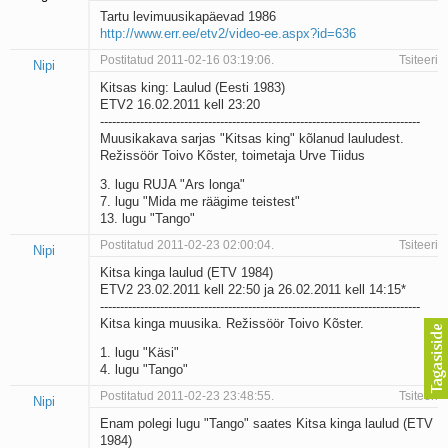
Tartu levimuusikapäevad 1986
http://www.err.ee/etv2/video-ee.aspx?id=636
Postitatud 2011-02-16 03:19:06.
Tsiteeri
Nipi
Kitsas king: Laulud (Eesti 1983)
ETV2 16.02.2011 kell 23:20
--------------------------------------------------------------------------------
Muusikakava sarjas "Kitsas king" kõlanud lauludest.
Režissöör Toivo Kõster, toimetaja Urve Tiidus
3. lugu RUJA "Ars longa"
7. lugu "Mida me räägime teistest"
13. lugu "Tango"
Postitatud 2011-02-23 02:00:04.
Tsiteeri
Nipi
Kitsa kinga laulud (ETV 1984)
ETV2 23.02.2011 kell 22:50 ja 26.02.2011 kell 14:15*
--------------------------------------------------------------------------------
Kitsa kinga muusika. Režissöör Toivo Kõster.
1. lugu "Käsi"
4. lugu "Tango"
Postitatud 2011-02-23 23:48:55.
Tsiteeri
Nipi
Enam polegi lugu "Tango" saates Kitsa kinga laulud (ETV
1984)