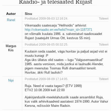
Raadio- ja telesaated Rujast
Mu isamaa on minu arm
Ma mustas öös näen...
Laul surnud linnust
Autor
Sisu
Aeg
Postitatud 2009-08-03 12:16:24.
Tsiteeri
Ranel
Oota mind
Vikerraadio saatesarja "Helihoidis" arhiivist
Ih-ih-hii ja ah-ah-haa
http://vikerraadio.err.ee/helid?main_id=1187371
Päikeselapsed
on võimalik kuulata 1986. a. salvestatud raadiosaadet
Laul võimalusest
Rujast (saatejuht Urmas Ott, kestvus 55 min).
Luigelaul
Postitatud 2009-08-05 00:32:25.
Tsiteeri
Nii vaikseks kõik on jäänud
Margus
Kiis
Mis saab sellest loomusevalust
Kuulasin seda saadet, väga huvitav ja paljud asjad vist ei
Ei mullast
muutu kunagi :P
Aga üks üllatus olid saates -- lugu "Valgusemaastikud"
Avanemine
1985. aasta versioon, mida justkui ei laulnudki Alender,
Üleminek
pigem meenutas Toomas Rulli dramaatilist tenorit.
Laul teost
Huvitav, äkki Rull lauliski?
Põhi, lõuna, ida, lääs
Postitatud 2009-08-09 17:14:05.
Tsiteeri
Elupõline kaja
Nipi
Omaette
Ruja. Need ei vaata tagasi? (ETV 1999)
ETV2 10.08.2009 kell 22:00
Perekondlik
Kassimäng
Ajakirjanduslik-meelelahutuslik saade ansamblist Ruja,
Läänemere lained
kus valik arhiivikaadreid aastatest 1974-1990. Autor Vahur
Üle müüri
Kersna, režissöör Maire Radsin.
Valgusemaastikud