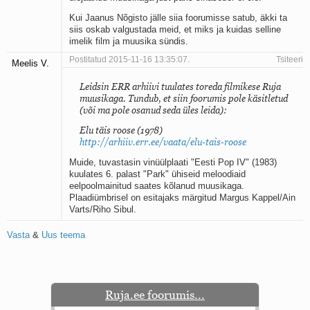
Kui Jaanus Nõgisto jälle siia foorumisse satub, äkki ta
siis oskab valgustada meid, et miks ja kuidas selline
imelik film ja muusika sündis.
Postitatud 2015-11-16 13:35:07.
Tsiteeri
Meelis V.
Leidsin ERR arhiivi tuulates toreda filmikese Ruja
muusikaga. Tundub, et siin foorumis pole käsitletud
(või ma pole osanud seda üles leida):
Elu täis roose (1978)
http://arhiiv.err.ee/vaata/elu-tais-roose
Muide, tuvastasin vinüülplaati "Eesti Pop IV" (1983)
kuulates 6. palast "Park" ühiseid meloodiaid
eelpoolmainitud saates kõlanud muusikaga.
Plaadiümbrisel on esitajaks märgitud Margus Kappel/Ain
Varts/Riho Sibul.
Vasta
&
Uus teema
Ruja.ee foorumis...