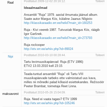
Postitatud 2009-12-02 20:16:12.
Tsiteeri
Raal
Kaks pihtimust
Ideaalmaailmad
Ahtumine
Braueri lint
Ansambli "Ruja" 1979. aastal ilmumata jäänud album.
Saate autor Margus Kiis, külaline Jaanus Nõgisto
http://klassikaraadio.err.ee/helid?main_id=160253
Ruja - Kivi veereb 1987. Tutvustab Margus Kiis, räägib
Igor Garšnek.
http://klassikaraadio.err.ee/helid?main_id=273793
Ruja rockooper
http://etv.err.ee/arhiiv.php?id=89024
Postitatud 2010-03-10 00:28:44.
Tsiteeri
Nipi
Tartu levimuusikapäevad: Ruja (ETV 1986)
ETV2 13.03.2010 kell 23:15
--------------------------------------------------------------------------------
Teada-tuntud ansamblil "Ruja" oli Tartu VIII
muusikapäevade tarbeks ette valmistatud uus kava,
milles nii mõnedki palad kõlasid esiettekandes. Režissöör
Peeter Brambat, toimetaja Reet Linna.
Postitatud 2010-05-26 15:04:09.
Tsiteeri
maksavorst
Ruja. Need ei vaata tagasi? ETV 1999
http://etv.err.ee/arhiiv.php?id=105246