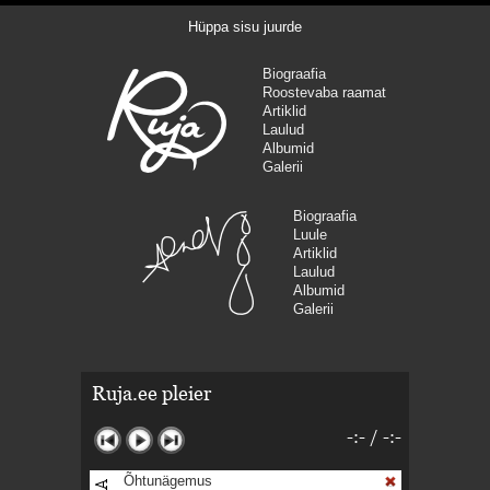
Hüppa sisu juurde
Biograafia
Roostevaba raamat
Artiklid
Laulud
Albumid
Galerii
Biograafia
Luule
Artiklid
Laulud
Albumid
Galerii
Ruja.ee pleier
-:-
/
-:-
Õhtunägemus