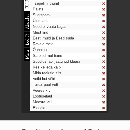
Tsepeliini triumf
Pajats
Sügispäev
Ülemlaul
Need ei vaata tagasi
Must lind
Eesti muld ja Eesti süda
Rävala rock
Õunalaul
Sa oled mul teine
Suudlus läbi jäätunud klaasi
Kes kellega käib
Mida teeksid siis
Vaiki kui võid
Teisel pool vett
Veerev kivi
Lootuselaul
Meeste laul
Eleegia
Tulekell
Ahtumine
Aeg on nagu rong