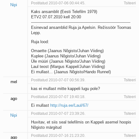
Postitatud 2010-07-06 00:44:45.
Tsiteeri
Nipi
Kaks ansamblit (Eesti Telefilm 1979)
ETV2 07.07.2010 kell 20:00
--------------------------------------------------------------------------------
Esinevad ansamblid Ruja ja Apelsin. Režissöör Toomas
Lepp.
Ruja lood:
Omaette (Jaanus Nõgisto/Juhan Viiding)
Kuplee (Jaanus Nõgisto/Juhan Viiding)
Üle müüri (Jaanus Nõgisto/Juhan Viiding)
Laul teost (Margus Kappel/Juhan Viiding)
Ei mullast... (Jaanus Nõgisto/Hando Runnel)
Postitatud 2010-07-07 00:56:39.
Tsiteeri
mel
kas ei mullast mitte kappeli lugu pole?
Postitatud 2010-07-07 19:40:18.
Tsiteeri
ago
Ei mullast
http://ruja.ee/Laul/67/
Postitatud 2010-07-07 23:39:26.
Tsiteeri
Nipi
Huvitav, et siis seal telefilmis on Kappeli asemel hoopis
Nõgisto märgitud
Postitatud 2010-07-16 21:23:20.
Tsiteeri
ago