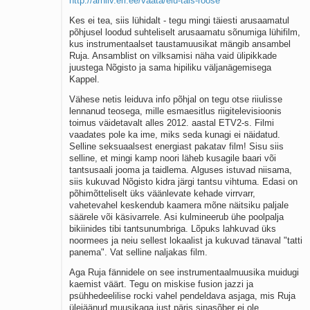
http://arhiiv.err.ee/vaata/elu-tais-roose
Kes ei tea, siis lühidalt - tegu mingi täiesti arusaamatul
põhjusel loodud suhteliselt arusaamatu sõnumiga lühifilm,
kus instrumentaalset taustamuusikat mängib ansambel
Ruja. Ansamblist on vilksamisi näha vaid ülipikkade
juustega Nõgisto ja sama hipiliku väljanägemisega
Kappel.
Vähese netis leiduva info põhjal on tegu otse riiulisse
lennanud teosega, mille esmaesitlus riigitelevisioonis
toimus väidetavalt alles 2012. aastal ETV2-s. Filmi
vaadates pole ka ime, miks seda kunagi ei näidatud.
Selline seksuaalsest energiast pakatav film! Sisu siis
selline, et mingi kamp noori läheb kusagile baari või
tantsusaali jooma ja taidlema. Alguses istuvad niisama,
siis kukuvad Nõgisto kidra järgi tantsu vihtuma. Edasi on
põhimõtteliselt üks väänlevate kehade virrvarr,
vahetevahel keskendub kaamera mõne näitsiku paljale
säärele või käsivarrele. Asi kulmineerub ühe poolpalja
bikiinides tibi tantsunumbriga. Lõpuks lahkuvad üks
noormees ja neiu sellest lokaalist ja kukuvad tänaval "tatti
panema". Vat selline naljakas film.
Aga Ruja fännidele on see instrumentaalmuusika muidugi
kaemist väärt. Tegu on miskise fusion jazzi ja
psühhedeelilise rocki vahel pendeldava asjaga, mis Ruja
ülejäänud muusikaga just päris sinasõber ei ole.