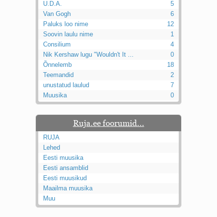
U.D.A.
5
Van Gogh
6
Paluks loo nime
12
Soovin laulu nime
1
Consilium
4
Nik Kershaw lugu "Wouldn't It ...
0
Õnnelemb
18
Teemandid
2
unustatud laulud
7
Muusika
0
Ruja.ee foorumid...
RUJA
Lehed
Eesti muusika
Eesti ansamblid
Eesti muusikud
Maailma muusika
Muu