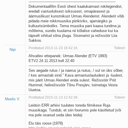
----------------------------------------------------------------------------
Dokumentaalfilm Eesti ühest kaalukaimast rokilegendist,
eredalt vastuolulisest isiksusest, omapärasest ja
äärmuslikust kunstnikust Urmas Alenderist. Alenderit võib
pidada meie rokkmuusika piirikiviks, ajamärgiks ja
kultuurisümboliks. Tema muusika pani kaasa tundma ja
mõtlema, sundis kuulama nii kõlalise vaheduse kui ka
täpselt sihitud sõna jõuga. Stsenarist ja režissöör Liia
Sakkos.
Postitatud 2013-11-23 16:42:16.
Tsiteeri
Nipi
Ahvatlev ettepanek: Urmas Alender (ETV 1993)
ETV2 24.11.2013 kell 22:40
--------------------------------------------------------------------------
Ses aegade rutus / ja naerus ja nutus, / sul on üks sõber,
/ kes armastab sind.” Kava armastuslauludest ja -luulest,
mis pärit Urmas Alenderi enda sulest. Režissöör Priit
Hummel, helirežissöör Tõnu Presjärv, toimetaja Vesta
Uuetoa.
Postitatud 2015-11-13 12:42:39.
Tsiteeri
Meelis V.
Leidsin ERR arhiivi tuulates toreda filmikese Ruja
muusikaga. Tundub, et siin foorumis pole käsitletud (või
ma pole osanud seda üles leida):
Elu täis roose (1978)