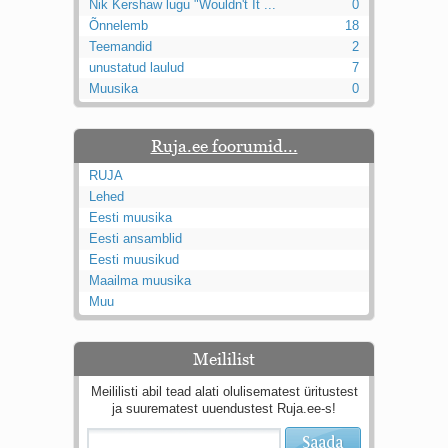
Nik Kershaw lugu "Wouldn't It ...
0
Õnnelemb
18
Teemandid
2
unustatud laulud
7
Muusika
0
Ruja.ee foorumid...
RUJA
Lehed
Eesti muusika
Eesti ansamblid
Eesti muusikud
Maailma muusika
Muu
Meililist
Meililisti abil tead alati olulisematest üritustest
ja suurematest uuendustest Ruja.ee-s!