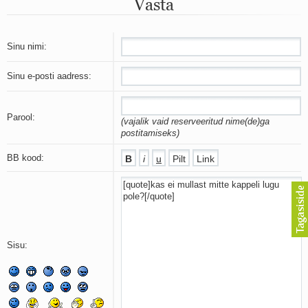
Vasta
Mu isamaa on minu arm
Ma mustas öös näen...
Laul surnud linnust
Aeg
Sinu nimi:
Oota mind
Ih-ih-hii ja ah-ah-haa
Sinu e-posti aadress:
Päikeselapsed
Laul võimalusest
Luigelaul
Parool:
(vajalik vaid reserveeritud nime(de)ga
Nii vaikseks kõik on jäänud
postitamiseks)
Mis saab sellest loomusevalust
Ei mullast
BB kood:
Avanemine
Üleminek
Laul teost
Põhi, lõuna, ida, lääs
Elupõline kaja
Omaette
Sisu:
Perekondlik
Kassimäng
Läänemere lained
Üle müüri
Valgusemaastikud