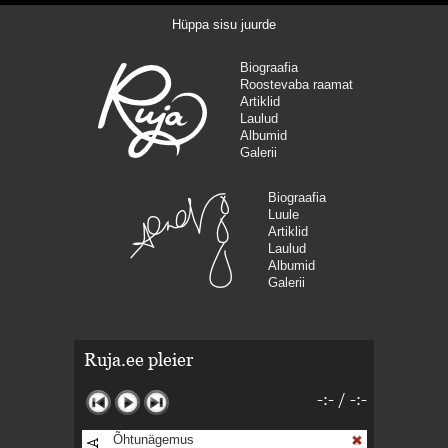
Hüppa sisu juurde
Biograafia
Roostevaba raamat
Artiklid
Laulud
Albumid
Galerii
Biograafia
Luule
Artiklid
Laulud
Albumid
Galerii
Ruja.ee pleier
-:-
/
-:-
Õhtunägemus