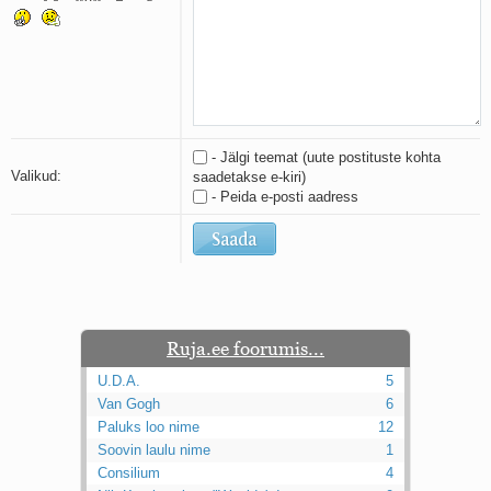
Kaks pihtimust
Ahtumine
Braueri lint
- Jälgi teemat (uute postituste kohta
Valikud:
saadetakse e-kiri)
- Peida e-posti aadress
Ruja.ee foorumis...
U.D.A.
5
Van Gogh
6
Paluks loo nime
12
Soovin laulu nime
1
Consilium
4