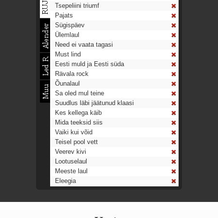
Tsepeliini triumf
Pajats
Sügispäev
Ülemlaul
Need ei vaata tagasi
Must lind
Eesti muld ja Eesti süda
Rävala rock
Õunalaul
Sa oled mul teine
Suudlus läbi jäätunud klaasi
Kes kellega käib
Mida teeksid siis
Vaiki kui võid
Teisel pool vett
Veerev kivi
Lootuselaul
Meeste laul
Eleegia
Tulekell
Ahtumine
Aeg on nagu rong