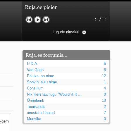
Ruja.ee pleier
-:-
/
-:-
Lugude nimekiri
Ruja.ee foorumis...
U.D.A.
5
Van Gogh
6
Paluks loo nime
12
Soovin laulu nime
1
Consilium
4
Nik Kershaw lugu "Wouldn't It ...
0
Õnnelemb
18
Teemandid
2
unustatud laulud
7
Muusika
0