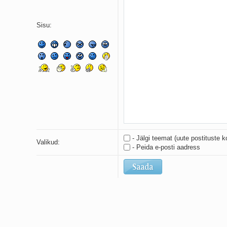
Sisu:
- Jälgi teemat (uute postituste k
Valikud:
- Peida e-posti aadress