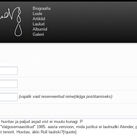
Biograafia
Luule
Artiklid
Laulud
Albumid
Galerii
(vajalik vaid reserveeritud nime(de)ga postitamiseks)