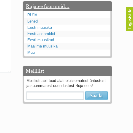
Ruja.ee foorumid...
RUJA
Lehed
Eesti muusika
Eesti ansamblid
Eesti muusikud
Maailma muusika
Muu
Meililist
Meililisti abil tead alati olulisematest üritustest
ja suurematest uuendustest Ruja.ee-s!