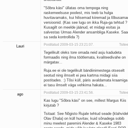
"Sõbra käsi" üllatas oma tempoga ning
raskemeelsuse poolest, mis teeb ta hulga
huvitavamaks, kui hilisemad kiiremad ja lõbusama
versioonid. (Kas see lugu on ikka Ruja-ga tehtud ?
Kusagilt on meelde jäänud, et midagi esitas ja
salvestas Urmas Alender ansambliga Kaseke. Saa
sa seda kontrollida ?)
Postitatud 2009-03-15 23:21:07.
Tsitee
Lauri
Tegelikult oleks tore omada neid asju kadudeta
formaadis ning ilma töötlemata, kvaliteedivahe on
märgatav...
Ruja.ee ei ole tegelikult bändiinimestega otseselt
seotud ning ilmselt ei pea kartma midagi siia
postitades. :) Tõsi küll, päris avaldamata kraamiga
ei tasu ilmselt väga vehkima hakata...
Postitatud 2009-03-15 23:41:56.
Tsitee
ago
Kas lugu "Sõbra käsi" on see, millest Margus Kiis
kirjutab ?
Tsitaat: See Nõgisto Rujale tehtud seade (klahvide
Olav Ehala) on küll huvitav, kuid sõnadega sobib
minu meelest paremini Alender & Kaseke 1983