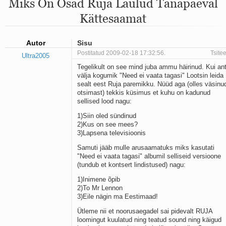
Miks On Osad Ruja Laulud Tänapäeval
Mu isamaa on minu arm
Ma mustas öös näen...
Kättesaamat
Laul surnud linnust
Aeg
Oota mind
Autor
Sisu
Ih-ih-hii ja ah-ah-haa
Postitatud 2009-02-18 17:32:56.
Tsitee
Ultra2005
Päikeselapsed
Tegelikult on see mind juba ammu häirinud. Kui ant
Laul võimalusest
välja kogumik "Need ei vaata tagasi" Lootsin leida
Luigelaul
sealt eest Ruja paremikku. Nüüd aga (olles väsinu
Nii vaikseks kõik on jäänud
otsimast) tekkis küsimus et kuhu on kadunud
sellised lood nagu:
Mis saab sellest loomusevalust
Ei mullast
1)Siin oled sündinud
Avanemine
2)Kus on see mees?
Üleminek
3)Lapsena televisioonis
Laul teost
Samuti jääb mulle arusaamatuks miks kasutati
Põhi, lõuna, ida, lääs
"Need ei vaata tagasi" albumil selliseid versioone
Elupõline kaja
(tundub et kontsert lindistused) nagu:
Omaette
1)Inimene õpib
Perekondlik
2)To Mr Lennon
Kassimäng
3)Eile nägin ma Eestimaad!
Läänemere lained
Ütleme nii et noorusaegadel sai pidevalt RUJA
Üle müüri
loomingut kuulatud ning teatud sound ning käigud
Valgusemaastikud