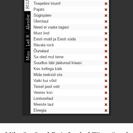
Tsepeliini triumf
Pajats
Sügispäev
Ülemlaul
Need ei vaata tagasi
Must lind
Eesti muld ja Eesti süda
Rävala rock
Õunalaul
Sa oled mul teine
Suudlus läbi jäätunud klaasi
Kes kellega käib
Mida teeksid siis
Vaiki kui võid
Teisel pool vett
Veerev kivi
Lootuselaul
Meeste laul
Eleegia
Tulekell
Ahtumine
Aeg on nagu rong