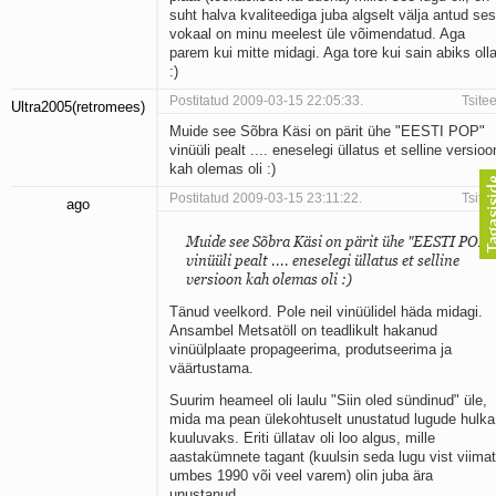
suht halva kvaliteediga juba algselt välja antud ses
vokaal on minu meelest üle võimendatud. Aga
parem kui mitte midagi. Aga tore kui sain abiks oll
:)
Postitatud 2009-03-15 22:05:33.
Tsitee
Ultra2005(retromees)
Muide see Sõbra Käsi on pärit ühe "EESTI POP"
vinüüli pealt .... eneselegi üllatus et selline versioo
kah olemas oli :)
Postitatud 2009-03-15 23:11:22.
Tsitee
ago
Muide see Sõbra Käsi on pärit ühe "EESTI POP"
vinüüli pealt .... eneselegi üllatus et selline
versioon kah olemas oli :)
Tänud veelkord. Pole neil vinüülidel häda midagi.
Ansambel Metsatöll on teadlikult hakanud
vinüülplaate propageerima, produtseerima ja
väärtustama.
Suurim heameel oli laulu "Siin oled sündinud" üle,
mida ma pean ülekohtuselt unustatud lugude hulka
kuuluvaks. Eriti üllatav oli loo algus, mille
aastakümnete tagant (kuulsin seda lugu vist viimat
umbes 1990 või veel varem) olin juba ära
unustanud.