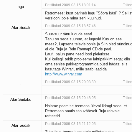
Postitatud 2009-03-15 18:01:14.
Tsitee
ago
Retromees: kust pärineb lugu "Sõbra käsi" ? Sellis
versiooni pole mina seni kuulnud.
Postitatud 2009-03-15 18:57:46.
Tsitee
Alar Sudak
Suur-suur tänu lugude eest!
Tänu on seda suurem, et lugusid Kus on see
mees?, Lapsena televisioonis ja Siin oled sündinu
ei ole Ruja ja Rein Rannapi CD-de peal.
Lauri, palun pane need lood pleierisse.
Kui kellegil tekib probleeme lahtipakkimisega; olin
oma senise pakkeprogrammiga püsti hädas; siis
kasutage Winrari, mille saab laadida
http://www.winrar.com
Postitatud 2009-03-15 20:03:39.
Tsitee
.
.
Postitatud 2009-03-15 20:48:05.
Tsitee
Alar Sudaku
Hoiame peamise teemana üleval ikkagi seda, et
Retromaan saatis tänuväärselt Ruja rahvale
rariteetid.
Postitatud 2009-03-15 21:12:05.
Tsitee
Alar Sudak
Tulevikus teema lugejatele mõistmiseks.