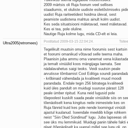
2009 märtsis oli Ruja foorum veel sellises
staadiumis, et oluliste uudiste esiletõstmiseks pidi
uudist Ruja rariteetidest hoidma üleval, sest
peamiste uudistena mahtus ainult kolm uudist.
Kes seda situatsiooni mäletavad, need mäletavad.
Kes ei tea, pole oluline.
Nautige Ruja kolme lugu, mida CD-elt ei leia.
Postitatud 2009-03-15 22:04:24.
Tsitee
Ultra2005(retromees)
Tegelikult muutsin oma nime foorumis sest kartsin
et foorumi omanikud võtavad selle teema maha.
Plaanisin juba ammu oma vanemat vena külastad
ja temalt vinüülid koos mängijaga laenata. See
nädalavahetus saigi teoks. Veidi suutsin peale
arvutisse tõmbamist Cool Editiga soundi parandad
- krõbinaid vähendada ja kvaliteeti muud moodi
parandada. Endale tegin 256 bitratega kvaliteedi
kuid üles pandult on muidugi suuruse pärast 128
peale ümber ripitud. Kuna neid lugusid pole
tõepoolest kuskilt saada peale vinüülide siis on se
tõenäoliselt kena kingitus neile inimestele kes on
Ruja fännid kuid kes pole nende loomingut vinüüli
ajastul kuulanud. Iseendale meeldib kõige rohkem
neist "Siin Oled Sündinud" lugu. Juba lapseeas oli
see üks mu lemmikuid. Muidugi panin tähele fakti 
plaat (tõenäoliselt ka uuena) millel see lugu oli, on