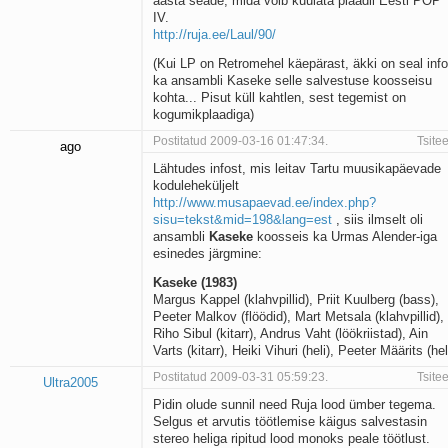
aasta seade, mida võib kuulata plaadil Eesti POP
IV.
http://ruja.ee/Laul/90/
(Kui LP on Retromehel käepärast, äkki on seal info
ka ansambli Kaseke selle salvestuse koosseisu
kohta... Pisut küll kahtlen, sest tegemist on
kogumikplaadiga)
Postitatud 2009-03-16 01:47:34.
Tsitee
ago
Lähtudes infost, mis leitav Tartu muusikapäevade
koduleheküljelt
http://www.musapaevad.ee/index.php?
sisu=tekst&mid=198&lang=est
, siis ilmselt oli
ansambli
Kaseke
koosseis ka Urmas Alender-iga
esinedes järgmine:
Kaseke (1983)
Margus Kappel (klahvpillid), Priit Kuulberg (bass),
Peeter Malkov (flöödid), Mart Metsala (klahvpillid),
Riho Sibul (kitarr), Andrus Vaht (löökriistad), Ain
Varts (kitarr), Heiki Vihuri (heli), Peeter Määrits (hel
Postitatud 2009-03-31 05:59:23.
Tsitee
Ultra2005
Pidin olude sunnil need Ruja lood ümber tegema.
Selgus et arvutis töötlemise käigus salvestasin
stereo heliga ripitud lood monoks peale töötlust.