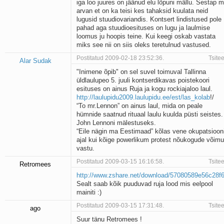
iga loo juures on jäänud elu lõpuni mällu. Sestap 
Kaks pihtimust
arvan et on ka teisi kes tahaksid kuulata neid
Ahtumine
lugusid stuudiovariandis. Kontsert lindistused pole
Braueri lint
pahad aga stuudioesituses on lugu ja laulmise
loomus ju hoopis teine. Kui keegi oskab vastata
miks see nii on siis oleks teretulnud vastused.
Postitatud 2009-02-18 23:52:36.
Tsitee
Alar Sudak
"Inimene õpib" on sel suvel toimuval Tallinna
üldlaulupeo 5. juuli kontserdikavas poistekoori
esituses on ainus Ruja ja kogu rockiajaloo laul.
http://laulupidu2009.laulupidu.ee/est/las_kolab
!/
“To mr.Lennon” on ainus laul, mida on peale
hümnide saatnud rituaal laulu kuulda püsti seistes.
John Lennoni mälestuseks.
“Eile nägin ma Eestimaad” kõlas vene okupatsioon
ajal kui kõige powerlikum protest nõukogude võimu
vastu.
Postitatud 2009-03-15 16:16:58.
Tsitee
Retromees
http://www.zshare.net/download/57080589e56c28f6
Sealt saab kõik puuduvad ruja lood mis eelpool
mainiti :)
Postitatud 2009-03-15 17:31:48.
Tsitee
ago
Suur tänu Retromees !