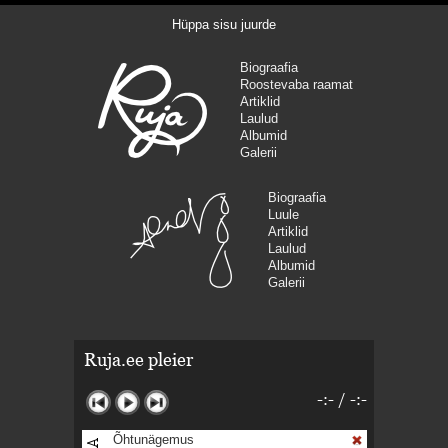
Hüppa sisu juurde
Biograafia
Roostevaba raamat
Artiklid
Laulud
Albumid
Galerii
Biograafia
Luule
Artiklid
Laulud
Albumid
Galerii
Ruja.ee pleier
-:-
/
-:-
Õhtunägemus