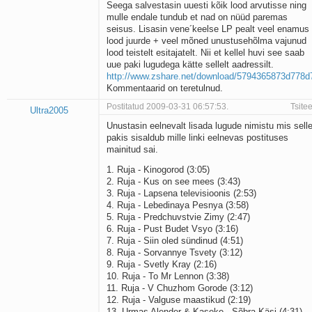
Seega salvestasin uuesti kõik lood arvutisse ning
mulle endale tundub et nad on nüüd paremas
seisus. Lisasin vene´keelse LP pealt veel enamus
lood juurde + veel mõned unustusehõlma vajunud
lood teistelt esitajatelt. Nii et kellel huvi see saab
uue paki lugudega kätte sellelt aadressilt.
http://www.zshare.net/download/5794365873d778d
Kommentaarid on teretulnud.
Postitatud 2009-03-31 06:57:53.
Tsitee
Ultra2005
Unustasin eelnevalt lisada lugude nimistu mis sell
pakis sisaldub mille linki eelnevas postituses
mainitud sai.
1. Ruja - Kinogorod (3:05)
2. Ruja - Kus on see mees (3:43)
3. Ruja - Lapsena televisioonis (2:53)
4. Ruja - Lebedinaya Pesnya (3:58)
5. Ruja - Predchuvstvie Zimy (2:47)
6. Ruja - Pust Budet Vsyo (3:16)
7. Ruja - Siin oled sündinud (4:51)
8. Ruja - Sorvannye Tsvety (3:12)
9. Ruja - Svetly Kray (2:16)
10. Ruja - To Mr Lennon (3:38)
11. Ruja - V Chuzhom Gorode (3:12)
12. Ruja - Valguse maastikud (2:19)
13. Urmas Alender & Kaseke - Sõbra Käsi (4:31)