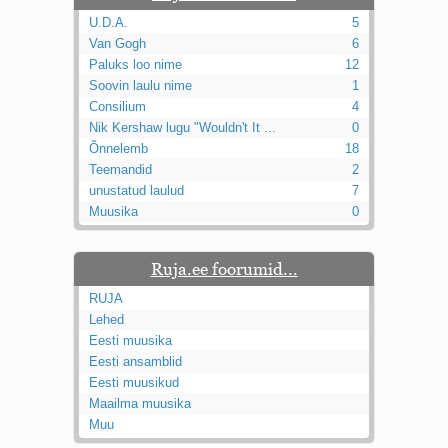
U.D.A.
5
Van Gogh
6
Paluks loo nime
12
Soovin laulu nime
1
Consilium
4
Nik Kershaw lugu "Wouldn't It ...
0
Õnnelemb
18
Teemandid
2
unustatud laulud
7
Muusika
0
Ruja.ee foorumid...
RUJA
Lehed
Eesti muusika
Eesti ansamblid
Eesti muusikud
Maailma muusika
Muu