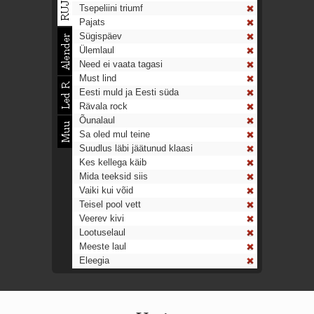
Tsepeliini triumf
Pajats
Sügispäev
Ülemlaul
Need ei vaata tagasi
Must lind
Eesti muld ja Eesti süda
Rävala rock
Õunalaul
Sa oled mul teine
Suudlus läbi jäätunud klaasi
Kes kellega käib
Mida teeksid siis
Vaiki kui võid
Teisel pool vett
Veerev kivi
Lootuselaul
Meeste laul
Eleegia
Tulekell
Ahtumine
Aeg on nagu rong