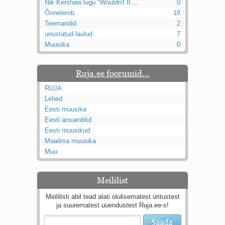
Nik Kershaw lugu "Wouldn't It ...
0
Õnnelemb
18
Teemandid
2
unustatud laulud
7
Muusika
0
Ruja.ee foorumid...
RUJA
Lehed
Eesti muusika
Eesti ansamblid
Eesti muusikud
Maailma muusika
Muu
Meililist
Meililisti abil tead alati olulisematest üritustest
ja suurematest uuendustest Ruja.ee-s!