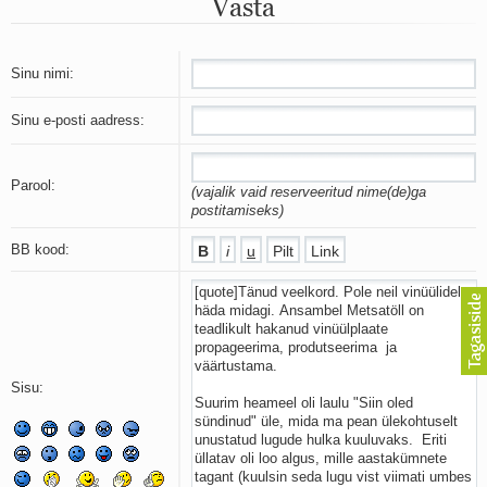
Vasta
Mu isamaa on minu arm
Ma mustas öös näen...
Laul surnud linnust
Aeg
Sinu nimi:
Oota mind
Ih-ih-hii ja ah-ah-haa
Sinu e-posti aadress:
Päikeselapsed
Laul võimalusest
Luigelaul
Parool:
(vajalik vaid reserveeritud nime(de)ga
Nii vaikseks kõik on jäänud
postitamiseks)
Mis saab sellest loomusevalust
Ei mullast
BB kood:
Avanemine
Üleminek
Laul teost
Põhi, lõuna, ida, lääs
Elupõline kaja
Omaette
Sisu:
Perekondlik
Kassimäng
Läänemere lained
Üle müüri
Valgusemaastikud