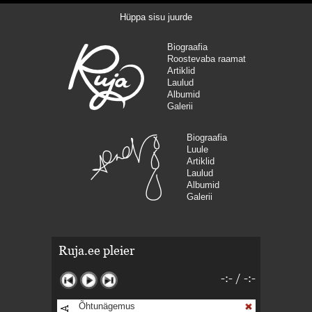
Hüppa sisu juurde
Biograafia
Roostevaba raamat
Artiklid
Laulud
Albumid
Galerii
Biograafia
Luule
Artiklid
Laulud
Albumid
Galerii
Ruja.ee pleier
-:-
/
-:-
Õhtunägemus