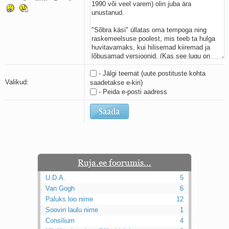
Kaks pihtimust
Ahtumine
Braueri lint
- Jälgi teemat (uute postituste kohta
Valikud:
saadetakse e-kiri)
- Peida e-posti aadress
Ruja.ee foorumis...
U.D.A.
5
Van Gogh
6
Paluks loo nime
12
Soovin laulu nime
1
Consilium
4