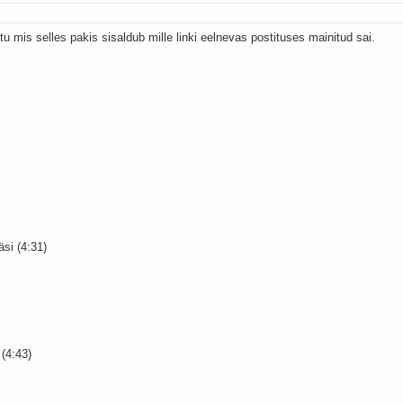
u mis selles pakis sisaldub mille linki eelnevas postituses mainitud sai.
si (4:31)
(4:43)