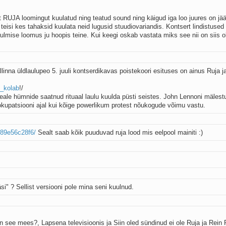
t RUJA loomingut kuulatud ning teatud sound ning käigud iga loo juures on jä
teisi kes tahaksid kuulata neid lugusid stuudiovariandis. Kontsert lindistused
ulmise loomus ju hoopis teine. Kui keegi oskab vastata miks see nii on siis o
llinna üldlaulupeo 5. juuli kontserdikavas poistekoori esituses on ainus Ruja j
s_kolab
!/
peale hümnide saatnud rituaal laulu kuulda püsti seistes. John Lennoni mälest
kupatsiooni ajal kui kõige powerlikum protest nõukogude võimu vastu.
589e56c28f6/
Sealt saab kõik puuduvad ruja lood mis eelpool mainiti :)
i" ? Sellist versiooni pole mina seni kuulnud.
 see mees?, Lapsena televisioonis ja Siin oled sündinud ei ole Ruja ja Rein