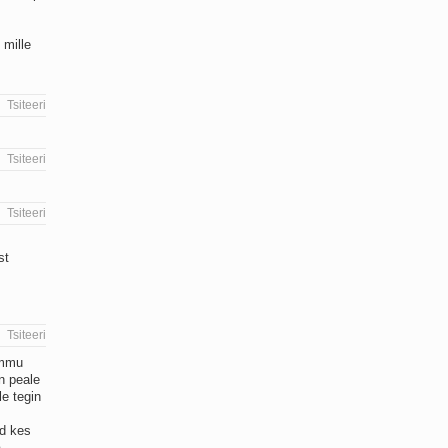
 mille
Tsiteeri
Tsiteeri
Tsiteeri
st
Tsiteeri
ammu
n peale
e tegin
id kes
a