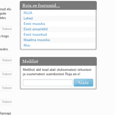
Ruja.ee foorumid...
änud elu
RUJA
 pole
leks
Lehed
Eesti muusika
Tsiteeri
Eesti ansamblid
Eesti muusikud
a kogu
Maailma muusika
Muu
useks.
Tsiteeri
Meililist
Meililisti abil tead alati olulisematest üritustest
ja suurematest uuendustest Ruja.ee-s!
Tsiteeri
Tsiteeri
Tsiteeri
 Rannapi