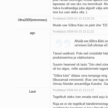
lapseeas oli see üks mu lemmikuid. Muidu
halva kvaliteediga juba algselt välja 
tore kui sain abiks olla :)
Postitatud 2009-03-15 22:05:33.
Ultra2005(retromees)
Muide see Sõbra Käsi on pärit ühe "EEST
Postitatud 2009-03-15 23:11:22.
ago
Muide see Sõbra Käsi on 
versioon kah olemas oli 
Tänud veelkord. Pole neil vinüülidel hä
produtseerima ja väärtustama.
Suurim heameel oli laulu "Siin oled sün
oli loo algus, mille aastakümnete tagan
"Sõbra käsi" üllatas oma tempoga ning 
lõbusamad versioonid. (Kas see lugu on
Urmas Alender ansambliga Kaseke. Saad
Postitatud 2009-03-15 23:21:07.
Lauri
Tegelikult oleks tore omada neid asju k
Ruja.ee ei ole tegelikult bändiinimestega
avaldamata kraamiga ei tasu ilmselt vä