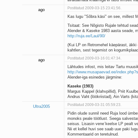
Postitatud 2009-03-15 23:41:56.
ago
Kas lugu "Sõbra käsi" on see, millest M
Tsitaat: See Nõgisto Rujale tehtud sea
Alender & Kaseke 1983 aasta seade, mi
http://ruja.ee/Laul/90/
(Kui LP on Retromehel käepärast, äkki 
kahtlen, sest tegemist on kogumikplaad
Postitatud 2009-03-16 01:47:34.
ago
Lähtudes infost, mis leitav Tartu muus
http://www.musapaevad.ee/index.php?
Alender-iga esinedes järgmine:
Kaseke (1983)
Margus Kappel (klahvpillid), Priit Kuulbe
Andrus Vaht (löökriistad), Ain Varts (kita
Postitatud 2009-03-31 05:59:23.
Ultra2005
Pidin olude sunnil need Ruja lood ümber
monoks peale töötlust. Seega salvestas
seisus. Lisasin vene´keelse LP pealt v
Nii et kellel huvi see saab uue paki lug
Kommentaarid on teretulnud.