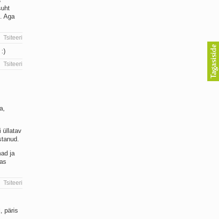
suht
i. Aga
Tsiteeri
:)
Tsiteeri
a,
 üllatav
stanud.
mad ja
tas
Tsiteeri
, päris