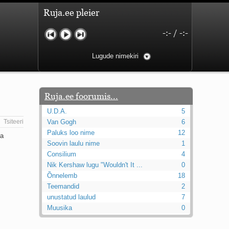
Ruja.ee pleier
-:-
/
-:-
Lugude nimekiri
Ruja.ee foorumis...
U.D.A.
5
Tsiteeri
Van Gogh
6
Paluks loo nime
12
ja
Soovin laulu nime
1
Consilium
4
Nik Kershaw lugu "Wouldn't It ...
0
Õnnelemb
18
Teemandid
2
unustatud laulud
7
Muusika
0