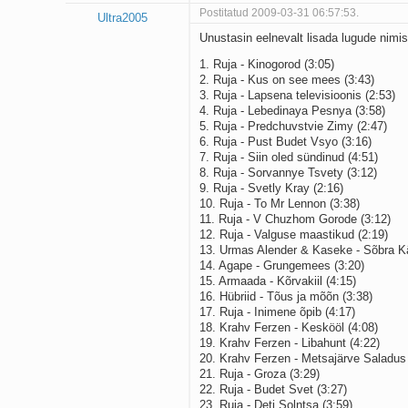
Postitatud 2009-03-31 06:57:53.
Ultra2005
Unustasin eelnevalt lisada lugude nimist
1. Ruja - Kinogorod (3:05)
2. Ruja - Kus on see mees (3:43)
3. Ruja - Lapsena televisioonis (2:53)
4. Ruja - Lebedinaya Pesnya (3:58)
5. Ruja - Predchuvstvie Zimy (2:47)
6. Ruja - Pust Budet Vsyo (3:16)
7. Ruja - Siin oled sündinud (4:51)
8. Ruja - Sorvannye Tsvety (3:12)
9. Ruja - Svetly Kray (2:16)
10. Ruja - To Mr Lennon (3:38)
11. Ruja - V Chuzhom Gorode (3:12)
12. Ruja - Valguse maastikud (2:19)
13. Urmas Alender & Kaseke - Sõbra Kä
14. Agape - Grungemees (3:20)
15. Armaada - Kõrvakiil (4:15)
16. Hübriid - Tõus ja mõõn (3:38)
17. Ruja - Inimene õpib (4:17)
18. Krahv Ferzen - Keskööl (4:08)
19. Krahv Ferzen - Libahunt (4:22)
20. Krahv Ferzen - Metsajärve Saladus 
21. Ruja - Groza (3:29)
22. Ruja - Budet Svet (3:27)
23. Ruja - Deti Solntsa (3:59)