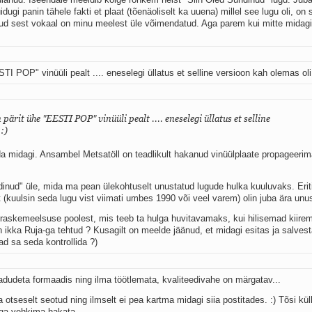
gi panin tähele fakti et plaat (tõenäoliselt ka uuena) millel see lugu oli, on 
antud sest vokaal on minu meelest üle võimendatud. Aga parem kui mitte midag
I POP" vinüüli pealt .... eneselegi üllatus et selline versioon kah olemas oli 
pärit ühe "EESTI POP" vinüüli pealt .... eneselegi üllatus et selline
:)
da midagi. Ansambel Metsatöll on teadlikult hakanud vinüülplaate propageerim
dinud" üle, mida ma pean ülekohtuselt unustatud lugude hulka kuuluvaks. Eriti
t (kuulsin seda lugu vist viimati umbes 1990 või veel varem) olin juba ära unu
raskemeelsuse poolest, mis teeb ta hulga huvitavamaks, kui hilisemad kiire
 ikka Ruja-ga tehtud ? Kusagilt on meelde jäänud, et midagi esitas ja salves
 sa seda kontrollida ?)
adudeta formaadis ning ilma töötlemata, kvaliteedivahe on märgatav...
 otseselt seotud ning ilmselt ei pea kartma midagi siia postitades. :) Tõsi küll
ga vehkima hakata...