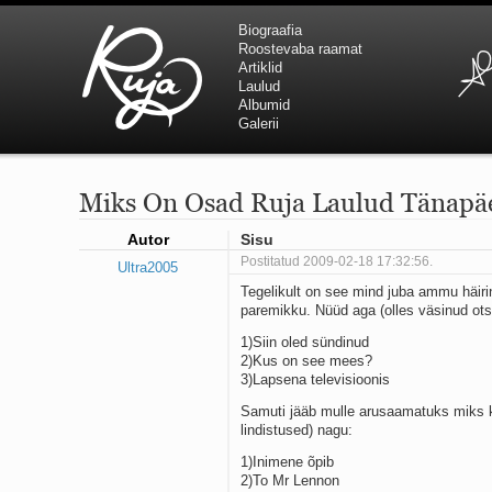
Biograafia
Roostevaba raamat
Artiklid
Laulud
Albumid
Galerii
Miks On Osad Ruja Laulud Tänapä
Autor
Sisu
Postitatud 2009-02-18 17:32:56.
Ultra2005
Tegelikult on see mind juba ammu häirin
paremikku. Nüüd aga (olles väsinud ots
1)Siin oled sündinud
2)Kus on see mees?
3)Lapsena televisioonis
Samuti jääb mulle arusaamatuks miks kas
lindistused) nagu:
1)Inimene õpib
2)To Mr Lennon