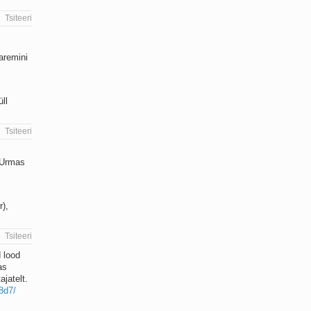
Tsiteeri
aremini
ll
Tsiteeri
 Urmas
r),
Tsiteeri
d lood
as
jatelt.
8d7/