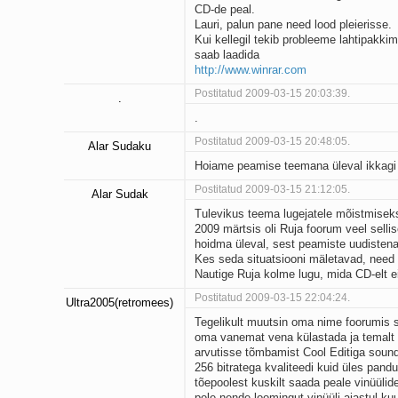
CD-de peal.
Lauri, palun pane need lood pleierisse.
Kui kellegil tekib probleeme lahtipakki
saab laadida
http://www.winrar.com
Postitatud 2009-03-15 20:03:39.
.
.
Postitatud 2009-03-15 20:48:05.
Alar Sudaku
Hoiame peamise teemana üleval ikkagi s
Postitatud 2009-03-15 21:12:05.
Alar Sudak
Tulevikus teema lugejatele mõistmisek
2009 märtsis oli Ruja foorum veel sellis
hoidma üleval, sest peamiste uudistena
Kes seda situatsiooni mäletavad, need m
Nautige Ruja kolme lugu, mida CD-elt ei
Postitatud 2009-03-15 22:04:24.
Ultra2005(retromees)
Tegelikult muutsin oma nime foorumis 
oma vanemat vena külastada ja temalt v
arvutisse tõmbamist Cool Editiga sound
256 bitratega kvaliteedi kuid üles pand
tõepoolest kuskilt saada peale vinüülide
pole nende loomingut vinüüli ajastul k