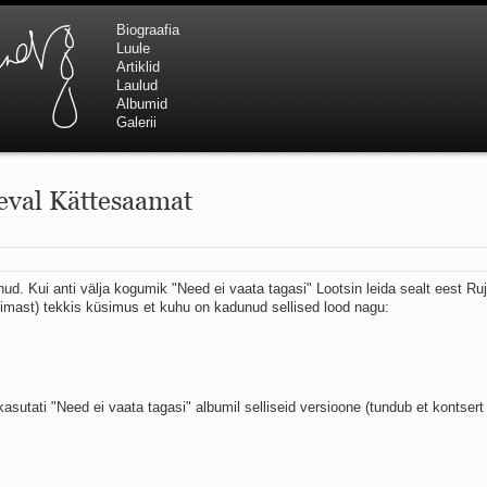
Biograafia
Luule
Artiklid
Laulud
Albumid
Galerii
eval Kättesaamat
ud. Kui anti välja kogumik "Need ei vaata tagasi" Lootsin leida sealt eest Ru
imast) tekkis küsimus et kuhu on kadunud sellised lood nagu:
utati "Need ei vaata tagasi" albumil selliseid versioone (tundub et kontsert