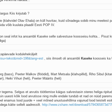
argus Kiis kirjutab ?
de (klahvidel Olav Ehala) on küll huvitav, kuid sõnadega sobib minu meelest p
da võib kuulata plaadil Eesti POP IV.
on seal infot ka ansambli Kaseke selle salvestuse koosseisu kohta... Pisut kü
iga)
ikapäevade koduleheküljelt
sisu=tekst&mid=198&lang=est
, siis ilmselt oli ansambli
Kaseke
koosseis ka
rg (bass), Peeter Malkov (flöödid), Mart Metsala (klahvpillid), Riho Sibul (kitar
rr), Heiki Vihuri (heli), Peeter Määrits (heli)
 tegema. Selgus et arvutis töötlemise käigus salvestasin stereo heliga ripitu
in uuesti kõik lood arvutisse ning mulle endale tundub et nad on nüüd parem
eel enamus lood juurde + veel mõned unustusehõlma vajunud lood teistelt esita
udega kätte sellelt aadressilt.
http://www.zshare.net/download/5794365873d77