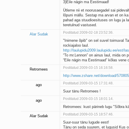
3)Eile nägin ma Eestimaad!
Ütleme nii et noorusaegadel sai pideval
lõpuni mällu. Sestap ma arvan et on ka 
pahad aga stuudioesituses on lugu ja la
teretulnud vastused.
Postitatud 2009-02-18 23:52:36.
Alar Sudak
"Inimene õpib" on sel suvel toimuval Ta
rockiajaloo laul.
http://laulupidu2009.laulupidu.ee/est/la
“To mr.Lennon” on ainus laul, mida on 
“Eile nägin ma Eestimaad” kõlas vene o
Postitatud 2009-03-15 16:16:58.
Retromees
http://www.zshare.net/download/57080
Postitatud 2009-03-15 17:31:48.
ago
Suur tänu Retromees !
Postitatud 2009-03-15 18:01:14.
ago
Retromees: kust pärineb lugu "Sõbra käs
Postitatud 2009-03-15 18:57:46.
Alar Sudak
Suur-suur tänu lugude eest!
Tänu on seda suurem, et lugusid Kus on