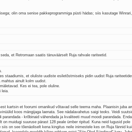
misega; olin oma senise pakkeprogrammiga püsti hädas; siis kasutage Winrari,
eda, et Retromaan saatis tänuväärselt Ruja rahvale rariteetid.
s.
es staadiumis, et oluliste uudiste esiletõstmiseks pidin uudist Ruja rariteetide
 mahtus ainult kolm uudist.
äletavad. Kes ei tea, pole oluline.
 leia.
sest kartsin et foorumi omanikud võtavad selle teema maha. Plaanisin juba 
inüülid koos mängijaga laenata. See nädalavahetus saigi teoks. Veidi suutsi
i parandada - krõbinaid vähendada ja kvaliteeti muud moodi parandada. Endal
ult on muidugi suuruse pärast 128 peale ümber ripitud. Kuna neid lugusid pole
 siis on see tõenäoliselt kena kingitus neile inimestele kes on Ruja fännid ku
uulanud. Iseendale meeldib kõige rohkem neist "Siin Oled Sündinud" lugu. Jub