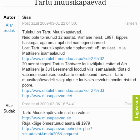
Tartu muusikapäevad
Mu isamaa on minu arm
Ma mustas öös näen...
Laul surnud linnust
Autor
Sisu
Aeg
Postitatud 2009-03-01 22:04:00.
Tsiteeri
Alar
Oota mind
Sudak
Tulekul on Tartu Muusikapäevad.
Ih-ih-hii ja ah-ah-haa
Neid pole toimunud 12 aastat. Viimane neist, 1997, lõppes
Päikeselapsed
fiaskoga, aga omal ajal olid nad legendaarsed.
Laul võimalusest
Loe: Tartu muusikapäevade tipphetked: «Ei mullast…» ja
Luigelaul
Mattiiseni isamaalaulud
Nii vaikseks kõik on jäänud
http://www.ohtuleht.ee/index.aspx?id=279732
Mis saab sellest loomusevalust
20 aastat tagasi Tartus Tähtvere lauluväljakul esitatud Alo
Mattiiseni ja Jüri Leesmendi loodud viis isamaalaulu tõstsid
Ei mullast
vabanemisootuses eestlaste emotsioonid taevani. Tartu
Avanemine
muusikapäevadelt saigi alguse laulvaks revolutsiooniks ristitud
Üleminek
pööre.
Laul teost
http://www.ohtuleht.ee/index.aspx?id=279733
Põhi, lõuna, ida, lääs
http://www.musapaevad.ee/
Elupõline kaja
Postitatud 2009-03-06 18:54:41.
Tsiteeri
Alar
Omaette
Sudak
Tartu Muusikapäevade sait on valmis.
Perekondlik
http://www.musapaevad.ee
Kassimäng
Ruja kõige õnnestunud aasta oli 1979
Läänemere lained
http://www.musapaevad.ee/index.php?
Üle müüri
sisu=tekst&mid=205&lang=est
Valgusemaastikud