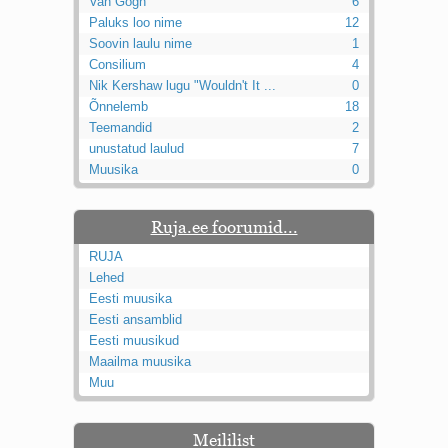
Van Gogh
6
Paluks loo nime
12
Soovin laulu nime
1
Consilium
4
Nik Kershaw lugu "Wouldn't It ...
0
Õnnelemb
18
Teemandid
2
unustatud laulud
7
Muusika
0
Ruja.ee foorumid...
RUJA
Lehed
Eesti muusika
Eesti ansamblid
Eesti muusikud
Maailma muusika
Muu
Meililist