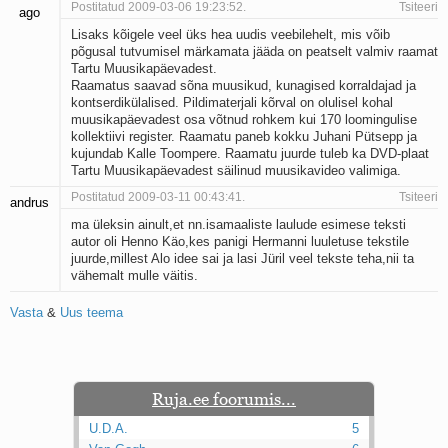
Postitatud 2009-03-06 19:23:52.
Tsiteeri
ago
Kaks pihtimust
Lisaks kõigele veel üks hea uudis veebilehelt, mis võib
Ahtumine
põgusal tutvumisel märkamata jääda on peatselt valmiv raamat
Braueri lint
Tartu Muusikapäevadest.
Raamatus saavad sõna muusikud, kunagised korraldajad ja
kontserdikülalised. Pildimaterjali kõrval on olulisel kohal
muusikapäevadest osa võtnud rohkem kui 170 loomingulise
kollektiivi register. Raamatu paneb kokku Juhani Pütsepp ja
kujundab Kalle Toompere. Raamatu juurde tuleb ka DVD-plaat
Tartu Muusikapäevadest säilinud muusikavideo valimiga.
Postitatud 2009-03-11 00:43:41.
Tsiteeri
andrus
ma üleksin ainult,et nn.isamaaliste laulude esimese teksti
autor oli Henno Käo,kes panigi Hermanni luuletuse tekstile
juurde,millest Alo idee sai ja lasi Jüril veel tekste teha,nii ta
vähemalt mulle väitis.
Vasta
&
Uus teema
Ruja.ee foorumis...
U.D.A.
5