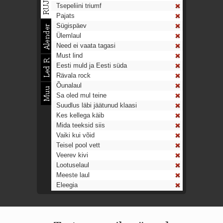
Tsepeliini triumf
Pajats
Sügispäev
Ülemlaul
Need ei vaata tagasi
Must lind
Eesti muld ja Eesti süda
Rävala rock
Õunalaul
Sa oled mul teine
Suudlus läbi jäätunud klaasi
Kes kellega käib
Mida teeksid siis
Vaiki kui võid
Teisel pool vett
Veerev kivi
Lootuselaul
Meeste laul
Eleegia
Tulekell
Ahtumine
Aeg on nagu rong