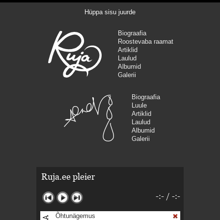
Hüppa sisu juurde
Biograafia
Roostevaba raamat
Artiklid
Laulud
Albumid
Galerii
Biograafia
Luule
Artiklid
Laulud
Albumid
Galerii
Ruja.ee pleier
-:-
/
-:-
Õhtunägemus