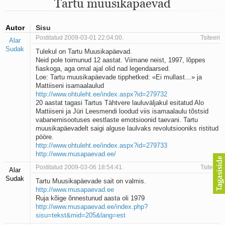
Tartu muusikapäevad
Mu isamaa on minu arm
Ma mustas öös näen...
Laul surnud linnust
Autor
Sisu
Aeg
Postitatud 2009-03-01 22:04:00.
Tsiteeri
Alar
Oota mind
Sudak
Tulekul on Tartu Muusikapäevad.
Ih-ih-hii ja ah-ah-haa
Neid pole toimunud 12 aastat. Viimane neist, 1997, lõppes
Päikeselapsed
fiaskoga, aga omal ajal olid nad legendaarsed.
Laul võimalusest
Loe: Tartu muusikapäevade tipphetked: «Ei mullast…» ja
Luigelaul
Mattiiseni isamaalaulud
Nii vaikseks kõik on jäänud
http://www.ohtuleht.ee/index.aspx?id=279732
Mis saab sellest loomusevalust
20 aastat tagasi Tartus Tähtvere lauluväljakul esitatud Alo
Mattiiseni ja Jüri Leesmendi loodud viis isamaalaulu tõstsid
Ei mullast
vabanemisootuses eestlaste emotsioonid taevani. Tartu
Avanemine
muusikapäevadelt saigi alguse laulvaks revolutsiooniks ristitud
Üleminek
pööre.
Laul teost
http://www.ohtuleht.ee/index.aspx?id=279733
Põhi, lõuna, ida, lääs
http://www.musapaevad.ee/
Elupõline kaja
Postitatud 2009-03-06 18:54:41.
Tsiteeri
Alar
Omaette
Sudak
Tartu Muusikapäevade sait on valmis.
Perekondlik
http://www.musapaevad.ee
Kassimäng
Ruja kõige õnnestunud aasta oli 1979
Läänemere lained
http://www.musapaevad.ee/index.php?
Üle müüri
sisu=tekst&mid=205&lang=est
Valgusemaastikud