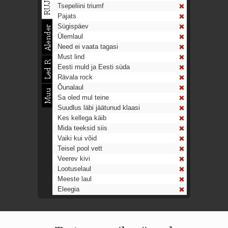
Tsepeliini triumf
Pajats
Sügispäev
Ülemlaul
Need ei vaata tagasi
Must lind
Eesti muld ja Eesti süda
Rävala rock
Õunalaul
Sa oled mul teine
Suudlus läbi jäätunud klaasi
Kes kellega käib
Mida teeksid siis
Vaiki kui võid
Teisel pool vett
Veerev kivi
Lootuselaul
Meeste laul
Eleegia
Tulekell
Ahtumine
Aeg on nagu rong