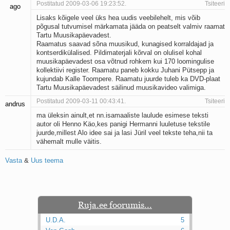
Postitatud 2009-03-06 19:23:52.
Tsiteeri
ago
Kaks pihtimust
Lisaks kõigele veel üks hea uudis veebilehelt, mis võib
Ahtumine
põgusal tutvumisel märkamata jääda on peatselt valmiv raamat
Braueri lint
Tartu Muusikapäevadest.
Raamatus saavad sõna muusikud, kunagised korraldajad ja
kontserdikülalised. Pildimaterjali kõrval on olulisel kohal
muusikapäevadest osa võtnud rohkem kui 170 loomingulise
kollektiivi register. Raamatu paneb kokku Juhani Pütsepp ja
kujundab Kalle Toompere. Raamatu juurde tuleb ka DVD-plaat
Tartu Muusikapäevadest säilinud muusikavideo valimiga.
Postitatud 2009-03-11 00:43:41.
Tsiteeri
andrus
ma üleksin ainult,et nn.isamaaliste laulude esimese teksti
autor oli Henno Käo,kes panigi Hermanni luuletuse tekstile
juurde,millest Alo idee sai ja lasi Jüril veel tekste teha,nii ta
vähemalt mulle väitis.
Vasta
&
Uus teema
Ruja.ee foorumis...
U.D.A.
5