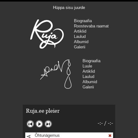
Hüppa sisu juurde
Biograafia
Roostevaba raamat
Artiklid
Laulud
Albumid
Galerii
Biograafia
Luule
Artiklid
Laulud
Albumid
Galerii
Ruja.ee pleier
-:-
/
-:-
Õhtunägemus