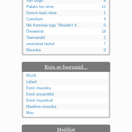
Van Gogh
6
Paluks loo nime
12
Soovin laulu nime
1
Consilium
4
Nik Kershaw lugu "Wouldn't It ...
0
Õnnelemb
18
Teemandid
2
unustatud laulud
7
Muusika
0
Ruja.ee foorumid...
RUJA
Lehed
Eesti muusika
Eesti ansamblid
Eesti muusikud
Maailma muusika
Muu
Meililist