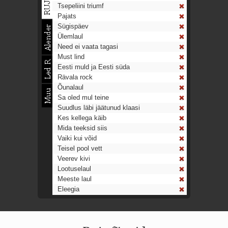
Tsepeliini triumf
Pajats
Sügispäev
Ülemlaul
Need ei vaata tagasi
Must lind
Eesti muld ja Eesti süda
Rävala rock
Õunalaul
Sa oled mul teine
Suudlus läbi jäätunud klaasi
Kes kellega käib
Mida teeksid siis
Vaiki kui võid
Teisel pool vett
Veerev kivi
Lootuselaul
Meeste laul
Eleegia
Tulekell
Ahtumine
Aeg on nagu rong