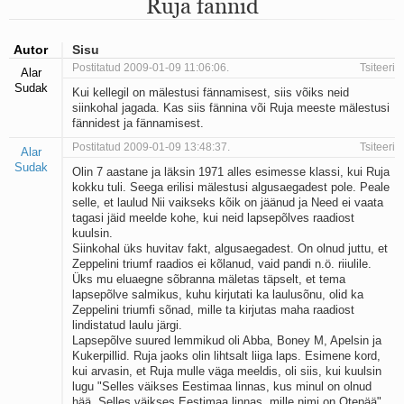
Ruja fännid
Mu isamaa on minu arm
Ma mustas öös näen...
Laul surnud linnust
Autor
Sisu
Aeg
Postitatud 2009-01-09 11:06:06.
Tsiteeri
Alar
Oota mind
Sudak
Kui kellegil on mälestusi fännamisest, siis võiks neid
Ih-ih-hii ja ah-ah-haa
siinkohal jagada. Kas siis fännina või Ruja meeste mälestusi
Päikeselapsed
fännidest ja fännamisest.
Laul võimalusest
Postitatud 2009-01-09 13:48:37.
Luigelaul
Tsiteeri
Alar
Nii vaikseks kõik on jäänud
Sudak
Olin 7 aastane ja läksin 1971 alles esimesse klassi, kui Ruja
Mis saab sellest loomusevalust
kokku tuli. Seega erilisi mälestusi algusaegadest pole. Peale
Ei mullast
selle, et laulud Nii vaikseks kõik on jäänud ja Need ei vaata
tagasi jäid meelde kohe, kui neid lapsepõlves raadiost
Avanemine
kuulsin.
Üleminek
Siinkohal üks huvitav fakt, algusaegadest. On olnud juttu, et
Laul teost
Zeppelini triumf raadios ei kõlanud, vaid pandi n.ö. riiulile.
Põhi, lõuna, ida, lääs
Üks mu eluaegne sõbranna mäletas täpselt, et tema
Elupõline kaja
lapsepõlve salmikus, kuhu kirjutati ka laulusõnu, olid ka
Zeppelini triumfi sõnad, mille ta kirjutas maha raadiost
Omaette
lindistatud laulu järgi.
Perekondlik
Lapsepõlve suured lemmikud oli Abba, Boney M, Apelsin ja
Kassimäng
Kukerpillid. Ruja jaoks olin lihtsalt liiga laps. Esimene kord,
Läänemere lained
kui arvasin, et Ruja mulle väga meeldis, oli siis, kui kuulsin
Üle müüri
lugu "Selles väikses Eestimaa linnas, kus minul on olnud
Valgusemaastikud
hää. Selles väikses Eestimaa linnas, mille nimi on Otepää".