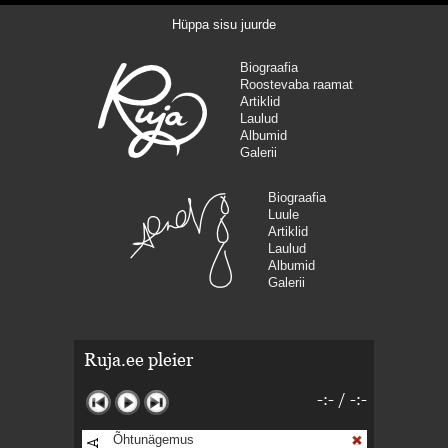
Hüppa sisu juurde
Biograafia
Roostevaba raamat
Artiklid
Laulud
Albumid
Galerii
Biograafia
Luule
Artiklid
Laulud
Albumid
Galerii
Ruja.ee pleier
-:-
/
-:-
Õhtunägemus