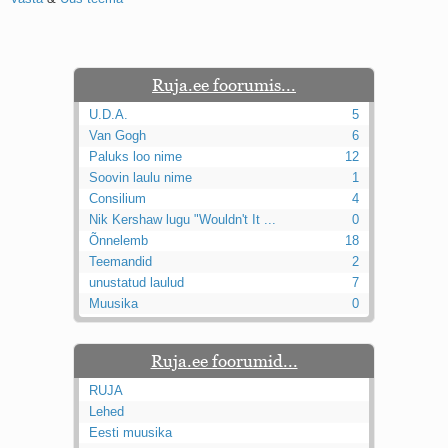
Ruja.ee foorumis...
U.D.A.
5
Van Gogh
6
Paluks loo nime
12
Soovin laulu nime
1
Consilium
4
Nik Kershaw lugu "Wouldn't It ...
0
Õnnelemb
18
Teemandid
2
unustatud laulud
7
Muusika
0
Ruja.ee foorumid...
RUJA
Lehed
Eesti muusika