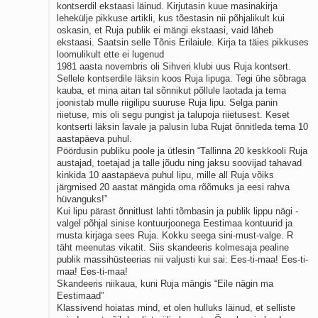
kontserdil ekstaasi läinud. Kirjutasin kuue masinakirja
lehekülje pikkuse artikli, kus tõestasin nii põhjalikult kui
oskasin, et Ruja publik ei mängi ekstaasi, vaid läheb
ekstaasi. Saatsin selle Tõnis Erilaiule. Kirja ta täies pikkuses
loomulikult ette ei lugenud
1981 aasta novembris oli Sihveri klubi uus Ruja kontsert.
Sellele kontserdile läksin koos Ruja lipuga. Tegi ühe sõbraga
kauba, et mina aitan tal sõnnikut põllule laotada ja tema
joonistab mulle riigilipu suuruse Ruja lipu. Selga panin
riietuse, mis oli segu pungist ja talupoja riietusest. Keset
kontserti läksin lavale ja palusin luba Rujat õnnitleda tema 10
aastapäeva puhul.
Pöördusin publiku poole ja ütlesin “Tallinna 20 keskkooli Ruja
austajad, toetajad ja talle jõudu ning jaksu soovijad tahavad
kinkida 10 aastapäeva puhul lipu, mille all Ruja võiks
järgmised 20 aastat mängida oma rõõmuks ja eesi rahva
hüvanguks!”
Kui lipu pärast õnnitlust lahti tõmbasin ja publik lippu nägi -
valgel põhjal sinise kontuurjoonega Eestimaa kontuurid ja
musta kirjaga sees Ruja. Kokku seega sini-must-valge. R
täht meenutas vikatit. Siis skandeeris kolmesaja pealine
publik massihüsteerias nii valjusti kui sai: Ees-ti-maa! Ees-ti-
maa! Ees-ti-maa!
Skandeeris niikaua, kuni Ruja mängis “Eile nägin ma
Eestimaad”
Klassivend hoiatas mind, et olen hulluks läinud, et selliste