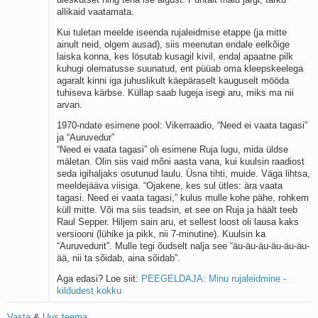
allikaid vaatamata.
Kui tuletan meelde iseenda rujaleidmise etappe (ja mitte
ainult neid, olgem ausad), siis meenutan endale eelkõige
laiska konna, kes lösutab kusagil kivil, endal apaatne pilk
kuhugi olematusse suunatud, ent püüab oma kleepskeelega
agaralt kinni iga juhuslikult käepäraselt kauguselt mööda
tuhiseva kärbse. Küllap saab lugeja isegi aru, miks ma nii
arvan.
1970-ndate esimene pool: Vikerraadio, “Need ei vaata tagasi”
ja “Auruvedur”
“Need ei vaata tagasi” oli esimene Ruja lugu, mida üldse
mäletan. Olin siis vaid mõni aasta vana, kui kuulsin raadiost
seda igihaljaks osutunud laulu. Üsna tihti, muide. Väga lihtsa,
meeldejääva viisiga. “Ojakene, kes sul ütles: ära vaata
tagasi. Need ei vaata tagasi,” kulus mulle kohe pähe, rohkem
küll mitte. Või ma siis teadsin, et see on Ruja ja häält teeb
Raul Sepper. Hiljem sain aru, et sellest loost oli lausa kaks
versiooni (lühike ja pikk, nii 7-minutine). Kuulsin ka
“Auruvedurit”. Mulle tegi õudselt nalja see “äu-äu-äu-äu-äu-äu-
ää, nii ta sõidab, aina sõidab”.
Aga edasi? Loe siit:
PEEGELDAJA: Minu rujaleidmine -
kildudest kokku
Vasta
&
Uus teema