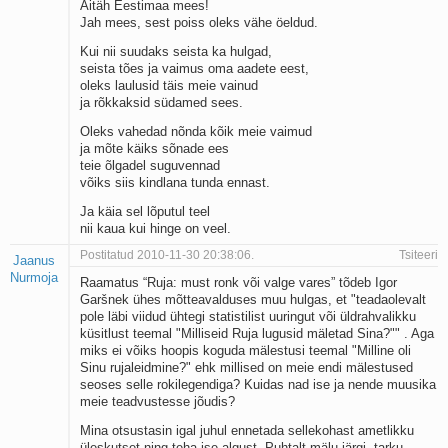
Aitäh Eestimaa mees!
Jah mees, sest poiss oleks vähe öeldud.
Kui nii suudaks seista ka hulgad,
seista tões ja vaimus oma aadete eest,
oleks laulusid täis meie vainud
ja rõkkaksid südamed sees.
Oleks vahedad nõnda kõik meie vaimud
ja mõte käiks sõnade ees
teie õlgadel suguvennad
võiks siis kindlana tunda ennast.
Ja käia sel lõputul teel
nii kaua kui hinge on veel.
Postitatud 2010-11-30 20:38:06.
Tsiteeri
Jaanus
Nurmoja
Raamatus “Ruja: must ronk või valge vares” tõdeb Igor
Garšnek ühes mõtteavalduses muu hulgas, et "teadaolevalt
pole läbi viidud ühtegi statistilist uuringut või üldrahvalikku
küsitlust teemal "Milliseid Ruja lugusid mäletad Sina?"" . Aga
miks ei võiks hoopis koguda mälestusi teemal "Milline oli
Sinu rujaleidmine?" ehk millised on meie endi mälestused
seoses selle rokilegendiga? Kuidas nad ise ja nende muusika
meie teadvustesse jõudis?
Mina otsustasin igal juhul ennetada sellekohast ametlikku
üleskutset ning teha ise algust. Puhtalt mälu järgi, tarku