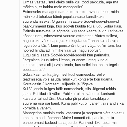
Urmas vastas, “mul oleks sulle küll tööd pakkuda, aga ma
mõtlesin, et hakka meie manageriks”.
Esimeseks manageri sammuks oli üks tavaline trikk, mida
mõnikord tehakse bändi populaarsuse kunstlikuks
suurendamiseks. Orgunnisin saatele Soovid-soovid-soovid
paarkümmend kirja, kus sooviti kuulda Ruja lugu Sõbra käsi.
Palusin tuttavatel ja sõpradel kirjutada kaarte ja kirju erinevas
sõnastuses, erinevatest vanuse astmetest. Alates sellest,
nagu oleks väike laps justkui kirjutanud “tahan kulada ruja
lugu sõpra käsi”, kuni penisonäri kirjani välja, et “nii tore, kui
noored hindavad inimlike väärtusi nagu sõprus”.
Lugu tuligi saate Soovid-soovid-soovid kuu parimaks.
Järgmises kuus ütles Urmas, et enam ühtegi kirja ei
kirjutaks, sest oli ju vaja teada, kas sellel lool on ka tegelik
populaarsus?
Sõbra käsi tuli ka järgmisel kuul esimeseks. Selle
teadmisega võis asuda rahulikult kontserte korraldama.
Korraldasin 2 kontserti. Viljandis ja Jõgeval.
Kui Viljandis kulges kõik normaalselt, siis Jõgeval tekkis
jama. Publikut oli vähe. Publikut oli nii vähe, et kontserti
kassa ei tulnud täis. Osa raha jäi ju alati korraldajale,
suurema osa sai bänd. Kuna publikut oli vähem, siis andis ka
korraldaja vähem.
Managerina tundsin endal vastutust ja seepärast võtsin vastu
kaasas olnud sõbranna Maire Loometi ettepaneku, et ta
paneb omast taskust raha juurde. Pani vist 130 rubla, mis