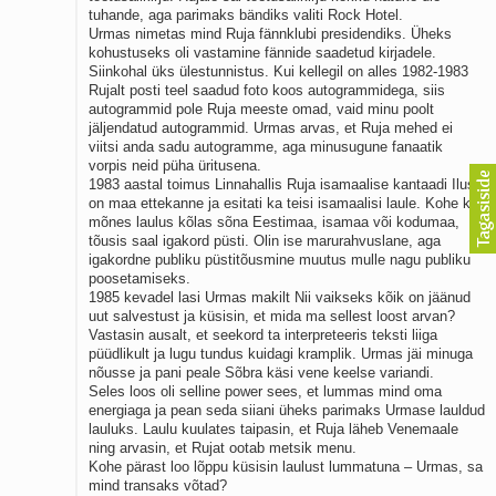
tuhande, aga parimaks bändiks valiti Rock Hotel.
Urmas nimetas mind Ruja fännklubi presidendiks. Üheks
kohustuseks oli vastamine fännide saadetud kirjadele.
Siinkohal üks ülestunnistus. Kui kellegil on alles 1982-1983
Rujalt posti teel saadud foto koos autogrammidega, siis
autogrammid pole Ruja meeste omad, vaid minu poolt
jäljendatud autogrammid. Urmas arvas, et Ruja mehed ei
viitsi anda sadu autogramme, aga minusugune fanaatik
vorpis neid püha üritusena.
1983 aastal toimus Linnahallis Ruja isamaalise kantaadi Ilus
on maa ettekanne ja esitati ka teisi isamaalisi laule. Kohe kui
mõnes laulus kõlas sõna Eestimaa, isamaa või kodumaa,
tõusis saal igakord püsti. Olin ise marurahvuslane, aga
igakordne publiku püstitõusmine muutus mulle nagu publiku
poosetamiseks.
1985 kevadel lasi Urmas makilt Nii vaikseks kõik on jäänud
uut salvestust ja küsisin, et mida ma sellest loost arvan?
Vastasin ausalt, et seekord ta interpreteeris teksti liiga
püüdlikult ja lugu tundus kuidagi kramplik. Urmas jäi minuga
nõusse ja pani peale Sõbra käsi vene keelse variandi.
Seles loos oli selline power sees, et lummas mind oma
energiaga ja pean seda siiani üheks parimaks Urmase lauldud
lauluks. Laulu kuulates taipasin, et Ruja läheb Venemaale
ning arvasin, et Rujat ootab metsik menu.
Kohe pärast loo lõppu küsisin laulust lummatuna – Urmas, sa
mind transaks võtad?