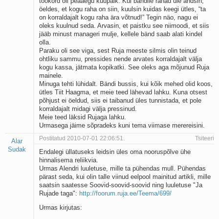
tookord oli peaaegu kuupalk. Kui bändile rahad üle andsin,
öeldes, et kogu raha on siin, kuulsin kuidas keegi ütles, “ta
on korraldajalt kogu raha ära võtnud!” Tegin näo, nagu ei
oleks kuulnud seda. Arvasin, et paistku see niimoodi, et siis
jääb minust manageri mulje, kellele bänd saab alati kindel
olla.
Paraku oli see viga, sest Ruja meeste silmis olin teinud
ohtliku sammu, pressides nende arvates korraldajalt välja
kogu kassa, jätmata kopikatki. See oleks aga mõjunud Ruja
mainele.
Minuga tehti lühidalt. Bändi bussis, kui kõik mehed olid koos,
ütles Tiit Haagma, et meie teed lähevad lahku. Kuna otsest
põhjust ei öeldud, siis ei taibanud üles tunnistada, et pole
korraldajalt midagi välja pressinud.
Meie teed läksid Rujaga lahku.
Urmasega jäime sõpradeks kuni tema viimase merereisini.
Postitatud 2010-07-01 22:06:51.
Tsiteeri
Alar
Sudak
Endalegi üllatuseks leidsin üles oma nooruspõlve ühe
hinnalisema reliikvia.
Urmas Alendri luuletuse, mille ta pühendas mull. Pühendas
pärast seda, kui olin talle viinud eelpool mainitud artikli, mille
saatsin saatesse Soovid-soovid-soovid ning luuletuse "Ja
Rujade taga":
http://foorum.ruja.ee/Teema/699/
Urmas kirjutas: