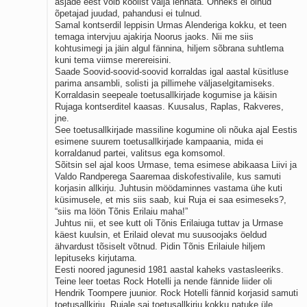
asjade eest võib koolist välja lennata. Õnneks ei olnud
õpetajad juudad, pahandusi ei tulnud.
Samal kontserdil leppisin Urmas Alenderiga kokku, et teen
temaga intervjuu ajakirja Noorus jaoks. Nii me siis
kohtusimegi ja jäin algul fännina, hiljem sõbrana suhtlema
kuni tema viimse merereisini.
Saade Soovid-soovid-soovid korraldas igal aastal küsitluse
parima ansambli, solisti ja pillimehe väljaselgitamiseks.
Korraldasin seepeale toetusallkirjade kogumise ja käisin
Rujaga kontserditel kaasas. Kuusalus, Raplas, Rakveres,
jne.
See toetusallkirjade massiline kogumine oli nõuka ajal Eestis
esimene suurem toetusallkirjade kampaania, mida ei
korraldanud partei, valitsus ega komsomol.
Sõitsin sel ajal koos Urmase, tema esimese abikaasa Liivi ja
Valdo Randperega Saaremaa diskofestivalile, kus samuti
korjasin allkirju. Juhtusin möödaminnes vastama ühe kuti
küsimusele, et mis siis saab, kui Ruja ei saa esimeseks?,
“siis ma löön Tõnis Erilaiu maha!”
Juhtus nii, et see kutt oli Tõnis Erilaiuga tuttav ja Urmase
käest kuulsin, et Erilaid olevat mu suusoojaks öeldud
ähvardust tõsiselt võtnud. Pidin Tõnis Erilaiule hiljem
lepituseks kirjutama.
Eesti noored jagunesid 1981 aastal kaheks vastasleeriks.
Teine leer toetas Rock Hotelli ja nende fännide liider oli
Hendrik Toompere juunior. Rock Hotelli fännid korjasid samuti
toetusallkirju. Rujale sai toetusallkirju kokku natuke üle