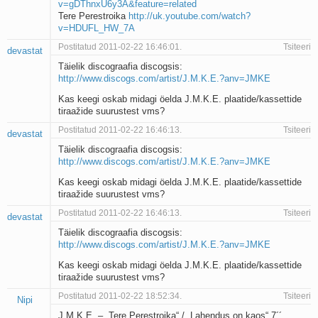
v=gDThnxU6y3A&feature=related
Tere Perestroika
http://uk.youtube.com/watch?
v=HDUFL_HW_7A
Postitatud 2011-02-22 16:46:01.
Tsiteeri
devastat
Täielik discograafia discogsis:
http://www.discogs.com/artist/J.M.K.E.?anv=JMKE
Kas keegi oskab midagi öelda J.M.K.E. plaatide/kassettide
tiraažide suurustest vms?
Postitatud 2011-02-22 16:46:13.
Tsiteeri
devastat
Täielik discograafia discogsis:
http://www.discogs.com/artist/J.M.K.E.?anv=JMKE
Kas keegi oskab midagi öelda J.M.K.E. plaatide/kassettide
tiraažide suurustest vms?
Postitatud 2011-02-22 16:46:13.
Tsiteeri
devastat
Täielik discograafia discogsis:
http://www.discogs.com/artist/J.M.K.E.?anv=JMKE
Kas keegi oskab midagi öelda J.M.K.E. plaatide/kassettide
tiraažide suurustest vms?
Postitatud 2011-02-22 18:52:34.
Tsiteeri
Nipi
J.M.K.E. – „Tere Perestroika“ / „Lahendus on kaos“ 7´´