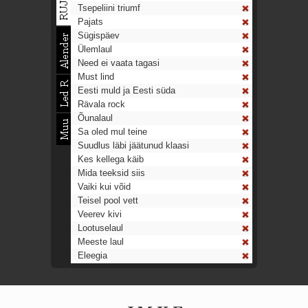
Tsepeliini triumf
Pajats
Sügispäev
Ülemlaul
Need ei vaata tagasi
Must lind
Eesti muld ja Eesti süda
Rävala rock
Õunalaul
Sa oled mul teine
Suudlus läbi jäätunud klaasi
Kes kellega käib
Mida teeksid siis
Vaiki kui võid
Teisel pool vett
Veerev kivi
Lootuselaul
Meeste laul
Eleegia
Tulekell
Ahtumine
Aeg on nagu rong