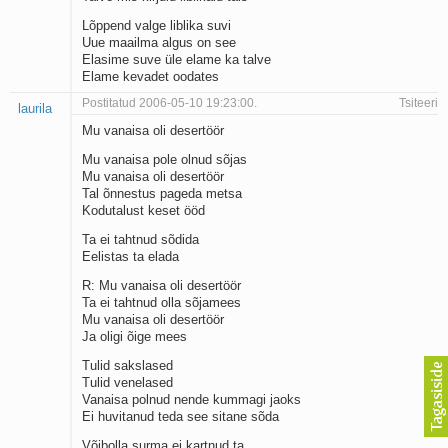
Lõppend valge liblika suvi
Uue maailma algus on see
Elasime suve üle elame ka talve
Elame kevadet oodates
Postitatud 2006-05-10 19:23:00.
Tsiteeri
laurila
Mu vanaisa oli desertöör
Mu vanaisa pole olnud sõjas
Mu vanaisa oli desertöör
Tal õnnestus pageda metsa
Kodutalust keset ööd
Ta ei tahtnud sõdida
Eelistas ta elada
R: Mu vanaisa oli desertöör
Ta ei tahtnud olla sõjamees
Mu vanaisa oli desertöör
Ja oligi õige mees
Tulid sakslased
Tulid venelased
Vanaisa polnud nende kummagi jaoks
Ei huvitanud teda see sitane sõda
Võibolla surma ei kartnud ta