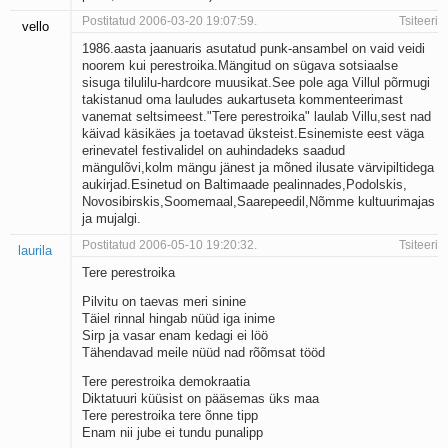
Postitatud 2006-03-20 19:07:59.
Tsiteeri
vello
1986.aasta jaanuaris asutatud punk-ansambel on vaid veidi
noorem kui perestroika.Mängitud on sügava sotsiaalse
sisuga tilulilu-hardcore muusikat.See pole aga Villul põrmugi
takistanud oma lauludes aukartuseta kommenteerimast
vanemat seltsimeest."Tere perestroika" laulab Villu,sest nad
käivad käsikäes ja toetavad üksteist.Esinemiste eest väga
erinevatel festivalidel on auhindadeks saadud
mängulõvi,kolm mängu jänest ja mõned ilusate värvipiltidega
aukirjad.Esinetud on Baltimaade pealinnades,Podolskis,
Novosibirskis,Soomemaal,Saarepeedil,Nõmme kultuurimajas
ja mujalgi.
Postitatud 2006-05-10 19:20:32.
Tsiteeri
laurila
Tere perestroika
Pilvitu on taevas meri sinine
Täiel rinnal hingab nüüd iga inime
Sirp ja vasar enam kedagi ei löö
Tähendavad meile nüüd nad rõõmsat tööd
Tere perestroika demokraatia
Diktatuuri küüsist on pääsemas üks maa
Tere perestroika tere õnne tipp
Enam nii jube ei tundu punalipp