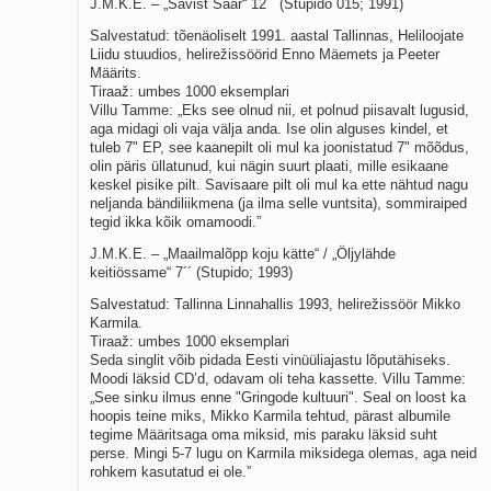
J.M.K.E. – „Savist Saar“ 12´´ (Stupido 015; 1991)
Salvestatud: tõenäoliselt 1991. aastal Tallinnas, Heliloojate
Liidu stuudios, helirežissöörid Enno Mäemets ja Peeter
Määrits.
Tiraaž: umbes 1000 eksemplari
Villu Tamme: „Eks see olnud nii, et polnud piisavalt lugusid,
aga midagi oli vaja välja anda. Ise olin alguses kindel, et
tuleb 7" EP, see kaanepilt oli mul ka joonistatud 7" mõõdus,
olin päris üllatunud, kui nägin suurt plaati, mille esikaane
keskel pisike pilt. Savisaare pilt oli mul ka ette nähtud nagu
neljanda bändiliikmena (ja ilma selle vuntsita), sommiraiped
tegid ikka kõik omamoodi.”
J.M.K.E. – „Maailmalõpp koju kätte“ / „Öljylähde
keitiössame“ 7´´ (Stupido; 1993)
Salvestatud: Tallinna Linnahallis 1993, helirežissöör Mikko
Karmila.
Tiraaž: umbes 1000 eksemplari
Seda singlit võib pidada Eesti vinüüliajastu lõputähiseks.
Moodi läksid CD’d, odavam oli teha kassette. Villu Tamme:
„See sinku ilmus enne "Gringode kultuuri". Seal on loost ka
hoopis teine miks, Mikko Karmila tehtud, pärast albumile
tegime Määritsaga oma miksid, mis paraku läksid suht
perse. Mingi 5-7 lugu on Karmila miksidega olemas, aga neid
rohkem kasutatud ei ole.”