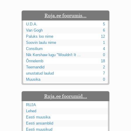
Ruja.ee foorumis...
U.D.A.
5
Van Gogh
6
Paluks loo nime
12
Soovin laulu nime
1
Consilium
4
Nik Kershaw lugu "Wouldn't It ...
0
Õnnelemb
18
Teemandid
2
unustatud laulud
7
Muusika
0
Ruja.ee foorumid...
RUJA
Lehed
Eesti muusika
Eesti ansamblid
Eesti muusikud