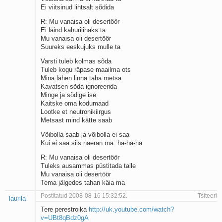
Ei viitsinud lihtsalt sõdida
R: Mu vanaisa oli desertöör
Ei läind kahurilihaks ta
Mu vanaisa oli desertöör
Suureks eeskujuks mulle ta
Varsti tuleb kolmas sõda
Tuleb kogu räpase maailma ots
Mina lähen linna taha metsa
Kavatsen sõda ignoreerida
Minge ja sõdige ise
Kaitske oma kodumaad
Lootke et neutronikiirgus
Metsast mind kätte saab
Võibolla saab ja võibolla ei saa
Kui ei saa siis naeran ma: ha-ha-ha
R: Mu vanaisa oli desertöör
Tuleks ausammas püstitada talle
Mu vanaisa oli desertöör
Tema jälgedes tahan käia ma
Postitatud 2008-08-16 15:32:52.
Tsiteeri
laurila
Tere perestroika
http://uk.youtube.com/watch?
v=UBt8qBdz0gA