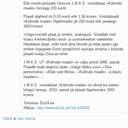
Eile müüdi portaalis Osta.ee J.M.K.E. vinüülplaat «Külmale
maale» hinnaga 220 eurot.
Plaadi algihind oli 0.10 eurot ehk 1.56 krooni. Vinüülplaadi
«Külmale maale» lõpphinnaks jäi 220 eurot ehk peaaegu
3443 krooni.
«Väga korralik plaat ja ümbris, erakogust. Sisaldab veel
lisaks 4-leheküljelist eesti- ja soomekeelset vahelehte.
Haruldane plaat, mille hind aina tõuseb ja mida peaks iga
endast lugupidav Eesti pungi/rocki austaja omama,» kirjutab
plaadi müüja Osta.ee lehel.
J.M.K.E. LP «Külmale maale» on välja antud 1989. aastal.
Plaadilt leiab järgmisi laule: «Valge liblika suvi» «Tere,
perestroika», «Elab veel Beria», «Külmale maale», «Lõputu
laupäev», ...
J.M.K.E. vinüülplaat «Külmale maale» on olnud ka varem
kõrges hinnas. 2010. aastal jäi plaadi lõpphinnaks 2001
krooni.
Toimetas Elu24.ee
Allikas:
http://www.elu24.ee/?id=426359
Vasta
&
Uus teema