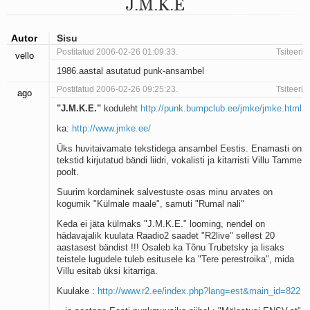
J.M.K.E
Mu isamaa on minu arm
Ma mustas öös näen...
Laul surnud linnust
Autor
Sisu
Aeg
Postitatud 2006-02-26 01:09:33.
Tsiteeri
vello
Oota mind
1986.aastal asutatud punk-ansambel
Ih-ih-hii ja ah-ah-haa
Päikeselapsed
Postitatud 2006-02-26 09:25:23.
Tsiteeri
ago
Laul võimalusest
"J.M.K.E."
koduleht
http://punk.bumpclub.ee/jmke/jmke.html
Luigelaul
Nii vaikseks kõik on jäänud
ka:
http://www.jmke.ee/
Mis saab sellest loomusevalust
Üks huvitaivamate tekstidega ansambel Eestis. Enamasti on
Ei mullast
tekstid kirjutatud bändi liidri, vokalisti ja kitarristi Villu Tamme
Avanemine
poolt.
Üleminek
Suurim kordaminek salvestuste osas minu arvates on
Laul teost
kogumik "Külmale maale", samuti "Rumal nali"
Põhi, lõuna, ida, lääs
Keda ei jäta külmaks "J.M.K.E." looming, nendel on
Elupõline kaja
hädavajalik kuulata Raadio2 saadet "R2live" sellest 20
Omaette
aastasest bändist !!! Osaleb ka Tõnu Trubetsky ja lisaks
Perekondlik
teistele lugudele tuleb esitusele ka "Tere perestroika", mida
Kassimäng
Villu esitab üksi kitarriga.
Läänemere lained
Kuulake :
http://www.r2.ee/index.php?lang=est&main_id=822
Üle müüri
Valgusemaastikud