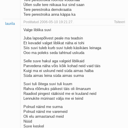
Ütlen sulle tere niikaua kui sind saan
Tere perestroika demokraatia
Tere perestroika anna käppa ka
Postitatud 2006-05-10 19:21:27.
Tsiteeri
laurila
Valge liblika suvi
Juba lapsepõlvest peale ma teadsin
Et kevadel valget liblikat näha ei tohi
Siis suvi tuleb kurb suvi tuleb käsikäes leinaga
Ooo ma poleks seda tahtnud uskuda
Selle suve hakul aga valgeid liblikaid
Parvedena näha võis kõik kohad neid vaid täis
Kuigi ma ei uskund neid süda aimas halba
Süda aimas leina süda aimas surma
Suvi tuli õitega suvi tuli kuum
Rahva rõõmuks päikest täis oli ilmaruum
Raadiod pingest rääkisid me ei kuuland neid
Lennukite mürinast välja me ei teind
Polnud näind me surma
Polnud näind me varemeid
Oli elu armastanud meid
Nüüd
Suve keskel