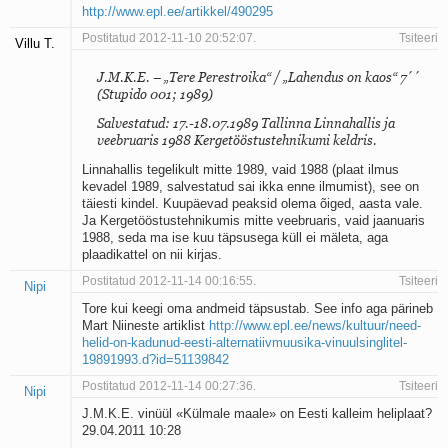
http://www.epl.ee/artikkel/490295
Postitatud 2012-11-10 20:52:07.
Tsiteeri
Villu T.
J.M.K.E. – „Tere Perestroika“ / „Lahendus on kaos“ 7´´
(Stupido 001; 1989)
Salvestatud: 17.-18.07.1989 Tallinna Linnahallis ja
veebruaris 1988 Kergetööstustehnikumi keldris.
Linnahallis tegelikult mitte 1989, vaid 1988 (plaat ilmus
kevadel 1989, salvestatud sai ikka enne ilmumist), see on
täiesti kindel. Kuupäevad peaksid olema õiged, aasta vale.
Ja Kergetööstustehnikumis mitte veebruaris, vaid jaanuaris
1988, seda ma ise kuu täpsusega küll ei mäleta, aga
plaadikattel on nii kirjas.
Postitatud 2012-11-14 00:16:55.
Tsiteeri
Nipi
Tore kui keegi oma andmeid täpsustab. See info aga pärineb
Mart Niineste artiklist
http://www.epl.ee/news/kultuur/need-
helid-on-kadunud-eesti-alternatiivmuusika-vinuulsinglitel-
19891993.d?id=51139842
Postitatud 2012-11-14 00:27:36.
Tsiteeri
Nipi
J.M.K.E. vinüül «Külmale maale» on Eesti kalleim heliplaat?
29.04.2011 10:28