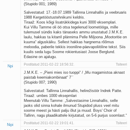
(Stupido 001; 1989)
Salvestatud: 17.-18.07.1989 Tallinna Linnahallis ja veebruaris
1988 Kergetööstustehnikumi keldris.
Tiraaž: Koos kõigi lisatrükkidega kuni 3000 eksemplari.
Kui Villu Tamme oli öö otsa tegelenud loometööga, mille
tulemusel sündis kaks tänaseks ammu unustatud J.M.K.E.
laulu, hakkas ta kitarril plännima Pelle Miljoona „Mootoritie on
kuuma“ alguskäiku. Sellest hakkas hargnema rõõmus
meloodia, paberile tekkis irooniline-päevapoliitiline tekst. Siis
kuulis seda lugu Soome rokientusiast Joose Berglund.
Edasine on ajalugu.
Postitatud 2011-02-22 18:56:32.
Tsiteeri
Npi
J.M.K.E. – „Pieni mies iso tuoppi“ / „Mu magamistoa aknast
paistab keemiakombinaat“ 7´´
(Stupido 007; 1990)
Salvestatud: Tallinna Linnahallis, helirežisöör Indrek Patte.
Tiraaž: umbes 1000 eksepmlari
Meenutab Villu Tamme: „Salvestasime Linnahallis, selle
jaoks olid sinna kohale ilmunud Stupidod pluss veel mitu
soome meest ja hästi palju õlut ja muud. Boys' Choir of
Tallinn, nagu plaadikattele kirjutatud, on 5-6 purjus soomlast.“
Postitatud 2011-02-22 19:01:41.
Tsiteeri
Nipi