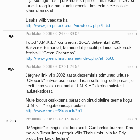
...ja soetage Eesti punkmuusika piibel : "Mälestusi ENSV-st"
Kaks pihtimust
-uuesti räägitud rumal nali nendele, kes eelmisele naljale
pihta ei saanud.
Ahtumine
Braueri lint
Lisaks võib vaadata ka:
http://www.jim.pri.ee/forum/viewtopic.php?t=63
Postitatud 2006-02-26 09:39:07.
Tsiteeri
ago
Fotod "J.M.K.E." kontserdist 16-17. detsembril 2005
Rakveres toimunud, kümnendat juubelit pidanud raskerocki
festivalil "Green Christmas"
http://www.greenchristmas.ee/index.php?id=6568
Postitatud 2006-03-02 21:24:57.
Tsiteeri
ago
Järgnev link viib 2002 aasta detsembris toimunud ürituse
"Ökopunk" tutvustuse juurde. Lisan selle lingi sellepärast, et
sealt leiab valiku ansambli "J.M.K.E." ökoteemalistest
laulutekstidest.
Mure looduskeskkonna pärast on olnud oluline teema kogu
"J.M.K.E." tegutsemisaja jooksul
http://www.ring.ee/8kopunk/#a1
Postitatud 2006-03-03 15:04:02.
Tsiteeri
mkiis
"Mängisin" minagi sellel kontserdil Guruharkis trumme. Kas
ma olin Timbulimbu (tegelt võis Timbulimbu olla ka Edy
pruut, kes backi laulis)?