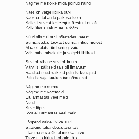
Nägime me kõike mida polnud näind
Käes on valge liblika suvi
Käes on tuhande päikese lõõm
Sellest suvest kellelegi mälestust ei jää
Kõik üles sulab mure ja rõõm
Nüüd siis tuli suvi nõretades verest
Surma sadas taevast surma imbus merest
Maa oli elutu, ümberringi vaid
Võis näha raisakulle ja valgeid liblikaid
Suvi oli vihane suvi oli kuum
Värvilisi päikseid täis oli ilmaruum
Raadiod nüüd vaikisid polndki kuulajaid
Polndki vaja kuulata ise näha said
Nägime me surma
Nägime me varemeid
Elu armastas veel meid
Nüüd
Suve lõpus
Ikka elu armastas veel meid
Lõppend valge liblika suvi
Saabund tuhandeaastane talv
Elasime suve üle elame ka talve
Talve mis kirjuid liblikaid täis