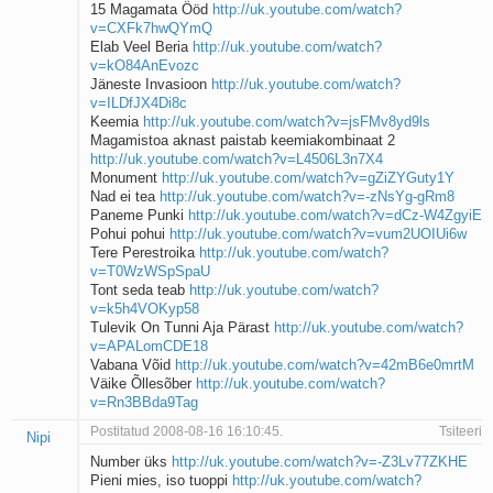
15 Magamata Ööd
http://uk.youtube.com/watch?
v=CXFk7hwQYmQ
Elab Veel Beria
http://uk.youtube.com/watch?
v=kO84AnEvozc
Jäneste Invasioon
http://uk.youtube.com/watch?
v=ILDfJX4Di8c
Keemia
http://uk.youtube.com/watch?v=jsFMv8yd9ls
Magamistoa aknast paistab keemiakombinaat 2
http://uk.youtube.com/watch?v=L4506L3n7X4
Monument
http://uk.youtube.com/watch?v=gZiZYGuty1Y
Nad ei tea
http://uk.youtube.com/watch?v=-zNsYg-gRm8
Paneme Punki
http://uk.youtube.com/watch?v=dCz-W4ZgyiE
Pohui pohui
http://uk.youtube.com/watch?v=vum2UOIUi6w
Tere Perestroika
http://uk.youtube.com/watch?
v=T0WzWSpSpaU
Tont seda teab
http://uk.youtube.com/watch?
v=k5h4VOKyp58
Tulevik On Tunni Aja Pärast
http://uk.youtube.com/watch?
v=APALomCDE18
Vabana Võid
http://uk.youtube.com/watch?v=42mB6e0mrtM
Väike Õllesõber
http://uk.youtube.com/watch?
v=Rn3BBda9Tag
Postitatud 2008-08-16 16:10:45.
Tsiteeri
Nipi
Number üks
http://uk.youtube.com/watch?v=-Z3Lv77ZKHE
Pieni mies, iso tuoppi
http://uk.youtube.com/watch?