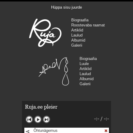
Hüppa sisu juurde
Biograafia
Roostevaba raamat
Artiklid
Laulud
Albumid
Galerii
Biograafia
Luule
Artiklid
Laulud
Albumid
Galerii
Ruja.ee pleier
-:-
/
-:-
Õhtunägemus