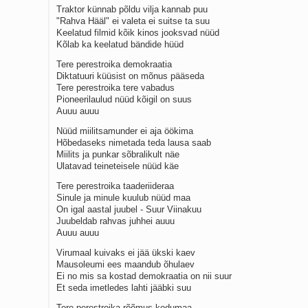
Traktor künnab põldu vilja kannab puu
"Rahva Hääl" ei valeta ei suitse ta suu
Keelatud filmid kõik kinos jooksvad nüüd
Kõlab ka keelatud bändide hüüd
Tere perestroika demokraatia
Diktatuuri küüsist on mõnus pääseda
Tere perestroika tere vabadus
Pioneerilaulud nüüd kõigil on suus
Auuu auuu
Nüüd miilitsamunder ei aja öökima
Hõbedaseks nimetada teda lausa saab
Miilits ja punkar sõbralikult näe
Ulatavad teineteisele nüüd käe
Tere perestroika taaderiideraa
Sinule ja minule kuulub nüüd maa
On igal aastal juubel - Suur Viinakuu
Juubeldab rahvas juhhei auuu
Auuu auuu
Virumaal kuivaks ei jää ükski kaev
Mausoleumi ees maandub õhulaev
Ei no mis sa kostad demokraatia on nii suur
Et seda imetledes lahti jääbki suu
Tere perestroika rõõmus kodumaa