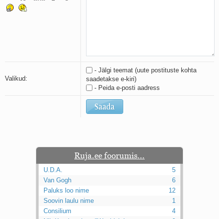
Kaks pihtimust
Ahtumine
Braueri lint
- Jälgi teemat (uute postituste kohta
Valikud:
saadetakse e-kiri)
- Peida e-posti aadress
Ruja.ee foorumis...
U.D.A.
5
Van Gogh
6
Paluks loo nime
12
Soovin laulu nime
1
Consilium
4