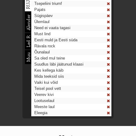
Tsepeliini triumf
Pajats
Sügispäev
Ülemlaul
Need ei vaata tagasi
Must lind
Eesti muld ja Eesti süda
Rävala rock
Õunalaul
Sa oled mul teine
Suudlus läbi jäätunud klaasi
Kes kellega käib
Mida teeksid siis
Vaiki kui võid
Teisel pool vett
Veerev kivi
Lootuselaul
Meeste laul
Eleegia
Tulekell
Ahtumine
Aeg on nagu rong