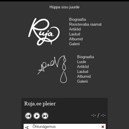
Hüppa sisu juurde
Biograafia
Roostevaba raamat
Artiklid
Laulud
Albumid
Galerii
Biograafia
Luule
Artiklid
Laulud
Albumid
Galerii
Ruja.ee pleier
-:-
/
-:-
Õhtunägemus