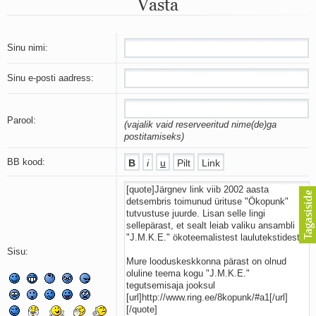
Vasta
Mu isamaa on minu arm
Ma mustas öös näen...
Laul surnud linnust
Aeg
Sinu nimi:
Oota mind
Ih-ih-hii ja ah-ah-haa
Sinu e-posti aadress:
Päikeselapsed
Laul võimalusest
Luigelaul
Parool:
(vajalik vaid reserveeritud nime(de)ga
Nii vaikseks kõik on jäänud
postitamiseks)
Mis saab sellest loomusevalust
Ei mullast
BB kood:
Avanemine
Üleminek
Laul teost
Põhi, lõuna, ida, lääs
Elupõline kaja
Omaette
Sisu:
Perekondlik
Kassimäng
Läänemere lained
Üle müüri
Valgusemaastikud