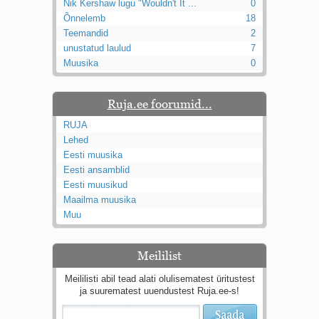
Nik Kershaw lugu "Wouldn't It ...
0
Õnnelemb
18
Teemandid
2
unustatud laulud
7
Muusika
0
Ruja.ee foorumid...
RUJA
Lehed
Eesti muusika
Eesti ansamblid
Eesti muusikud
Maailma muusika
Muu
Meililist
Meililisti abil tead alati olulisematest üritustest
ja suurematest uuendustest Ruja.ee-s!