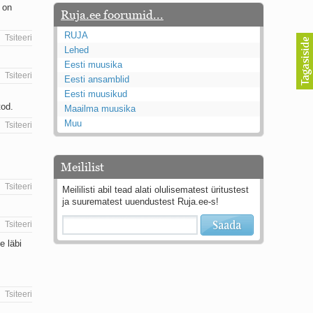
e on
Ruja.ee foorumid...
RUJA
Tsiteeri
Lehed
Eesti muusika
Tsiteeri
Eesti ansamblid
Eesti muusikud
tod.
Maailma muusika
Muu
Tsiteeri
Meililist
Tsiteeri
Meililisti abil tead alati olulisematest üritustest
ja suurematest uuendustest Ruja.ee-s!
Tsiteeri
e läbi
Tsiteeri