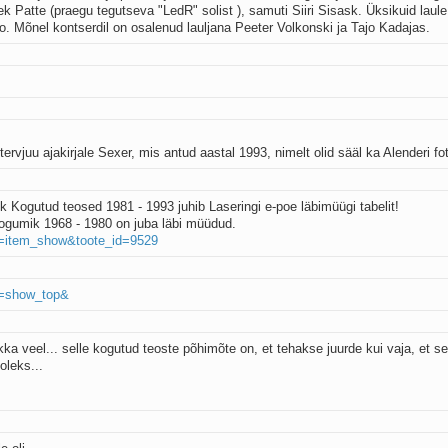
rek Patte (praegu tegutseva "LedR" solist ), samuti Siiri Sisask. Üksikuid laul
. Mõnel kontserdil on osalenud lauljana Peeter Volkonski ja Tajo Kadajas.
rvjuu ajakirjale Sexer, mis antud aastal 1993, nimelt olid sääl ka Alenderi fo
 Kogutud teosed 1981 - 1993 juhib Laseringi e-poe läbimüügi tabelit!
 kogumik 1968 - 1980 on juba läbi müüdud.
e=item_show&toote_id=9529
e=show_top&
ka veel... selle kogutud teoste põhimõte on, et tehakse juurde kui vaja, et se
oleks...