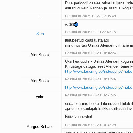
Ruja perioodil osales teise lauljana Ind
esitanud Rein Rannap ja Jaanus Nõgisto
Postitatud 2005-12-27 12:05:49.
L.
Aitäh
Postitatud 2006-08-10 22:42:15.
Siim
lugupeetud kaasaustajad!
mind huvitab Urmas Alenderi viimane inte
Postitatud 2008-08-28 10:06:24.
Alar Sudak
Üks hea uudis - Urmas Alenderi kogumik
Kiirustage ostuga, sest Alenderi teine
http://www.lasering.ee/index.php?mak
Postitatud 2008-08-28 10:07:46.
Alar Sudak
http://www.lasering.ee/index.php?mak
Postitatud 2008-08-28 16:51:45.
yoko
seda osa mis hetkel läbimüüdud tuleb ik
aja uutele kuulajatele ikka kättesaadav 
hääd kuulamist!
Postitatud 2008-08-29 10:32:29.
Margus Rebane