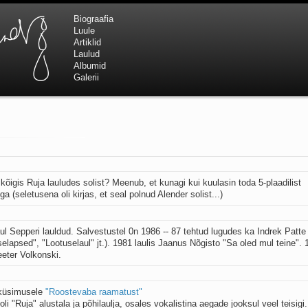
Biograafia
Luule
Artiklid
Laulud
Albumid
Galerii
kõigis Ruja lauludes solist? Meenub, et kunagi kui kuulasin toda 5-plaadilist
a (seletusena oli kirjas, et seal polnud Alender solist...)
aul Sepperi lauldud. Salvestustel 0n 1986 -- 87 tehtud lugudes ka Indrek Patt
selapsed", "Lootuselaul" jt.). 1981 laulis Jaanus Nõgisto "Sa oled mul teine".
eeter Volkonski.
 küsimusele
"Roostevaba raamatust"
oli "Ruja" alustala ja põhilaulja, osales vokalistina aegade jooksul veel teisigi.