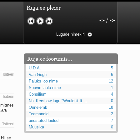
Ruja.ee pleier
-:-
/
-:-
Lugude nimekiri
Ruja.ee foorumis...
U.D.A.
5
Tsiteeri
Van Gogh
6
Paluks loo nime
12
Soovin laulu nime
1
Consilium
4
Tsiteeri
Nik Kershaw lugu "Wouldn't It ...
0
e mitmes
Õnnelemb
18
 1976
Teemandid
2
unustatud laulud
7
Tsiteeri
Muusika
0
 Hilise