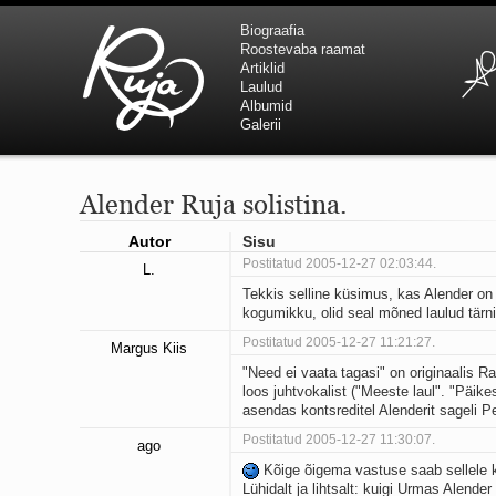
Biograafia
Roostevaba raamat
Artiklid
Laulud
Albumid
Galerii
Alender Ruja solistina.
Autor
Sisu
Postitatud 2005-12-27 02:03:44.
L.
Tekkis selline küsimus, kas Alender on 
kogumikku, olid seal mõned laulud tärnig
Postitatud 2005-12-27 11:21:27.
Margus Kiis
"Need ei vaata tagasi" on originaalis R
loos juhtvokalist ("Meeste laul". "Päike
asendas kontsreditel Alenderit sageli P
Postitatud 2005-12-27 11:30:07.
ago
Kõige õigema vastuse saab sellele
Lühidalt ja lihtsalt: kuigi Urmas Alender 