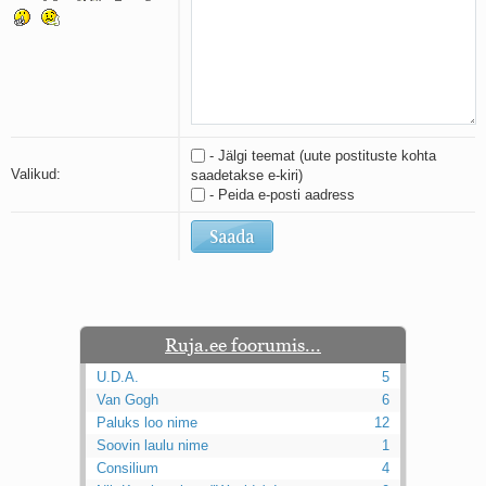
Kaks pihtimust
Ahtumine
Braueri lint
- Jälgi teemat (uute postituste kohta
Valikud:
saadetakse e-kiri)
- Peida e-posti aadress
Ruja.ee foorumis...
U.D.A.
5
Van Gogh
6
Paluks loo nime
12
Soovin laulu nime
1
Consilium
4