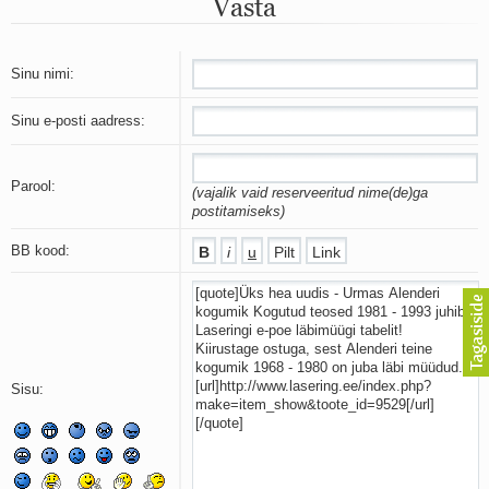
Vasta
Mu isamaa on minu arm
Ma mustas öös näen...
Laul surnud linnust
Aeg
Sinu nimi:
Oota mind
Ih-ih-hii ja ah-ah-haa
Sinu e-posti aadress:
Päikeselapsed
Laul võimalusest
Luigelaul
Parool:
(vajalik vaid reserveeritud nime(de)ga
Nii vaikseks kõik on jäänud
postitamiseks)
Mis saab sellest loomusevalust
Ei mullast
BB kood:
Avanemine
Üleminek
Laul teost
Põhi, lõuna, ida, lääs
Elupõline kaja
Omaette
Sisu:
Perekondlik
Kassimäng
Läänemere lained
Üle müüri
Valgusemaastikud