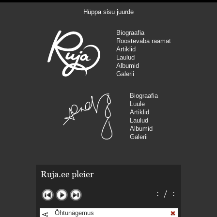
Hüppa sisu juurde
Biograafia
Roostevaba raamat
Artiklid
Laulud
Albumid
Galerii
Biograafia
Luule
Artiklid
Laulud
Albumid
Galerii
Ruja.ee pleier
-:-
/
-:-
Õhtunägemus