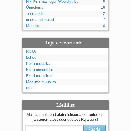
Nik Kershaw lugu "Wouldn't It ...
0
Õnnelemb
18
Teemandid
2
unustatud laulud
7
Muusika
0
Ruja.ee foorumid...
RUJA
Lehed
Eesti muusika
Eesti ansamblid
Eesti muusikud
Maailma muusika
Muu
Meililist
Meililisti abil tead alati olulisematest üritustest
ja suurematest uuendustest Ruja.ee-s!