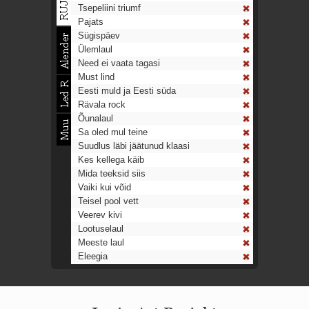
Tsepeliini triumf
Pajats
Sügispäev
Ülemlaul
Need ei vaata tagasi
Must lind
Eesti muld ja Eesti süda
Rävala rock
Õunalaul
Sa oled mul teine
Suudlus läbi jäätunud klaasi
Kes kellega käib
Mida teeksid siis
Vaiki kui võid
Teisel pool vett
Veerev kivi
Lootuselaul
Meeste laul
Eleegia
Tulekell
Ahtumine
Aeg on nagu rong