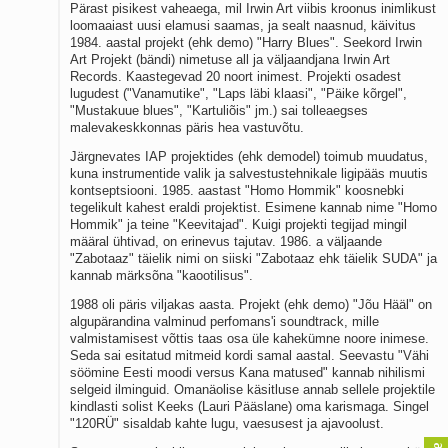
Pärast pisikest vaheaega, mil Irwin Art viibis kroonus inimlikust
loomaaiast uusi elamusi saamas, ja sealt naasnud, käivitus
1984. aastal projekt (ehk demo) "Harry Blues". Seekord Irwin
Art Projekt (bändi) nimetuse all ja väljaandjana Irwin Art
Records. Kaastegevad 20 noort inimest. Projekti osadest
lugudest ("Vanamutike", "Laps läbi klaasi", "Päike kõrgel",
"Mustakuue blues", "Kartuliõis" jm.) sai tolleaegses
malevakeskkonnas päris hea vastuvõtu.
Järgnevates IAP projektides (ehk demodel) toimub muudatus,
kuna instrumentide valik ja salvestustehnikale ligipääs muutis
kontseptsiooni. 1985. aastast "Homo Hommik" koosnebki
tegelikult kahest eraldi projektist. Esimene kannab nime "Homo
Hommik" ja teine "Keevitajad". Kuigi projekti tegijad mingil
määral ühtivad, on erinevus tajutav. 1986. a väljaande
"Zabotaaz" täielik nimi on siiski "Zabotaaz ehk täielik SUDA" ja
kannab märksõna "kaootilisus".
1988 oli päris viljakas aasta. Projekt (ehk demo) "Jõu Hääl" on
algupärandina valminud perfomans'i soundtrack, mille
valmistamisest võttis taas osa üle kahekümne noore inimese.
Seda sai esitatud mitmeid kordi samal aastal. Seevastu "Vähi
söömine Eesti moodi versus Kana matused" kannab nihilismi
selgeid ilminguid. Omanäolise käsitluse annab sellele projektile
kindlasti solist Keeks (Lauri Pääslane) oma karismaga. Singel
"120RÜ" sisaldab kahte lugu, vaesusest ja ajavoolust.