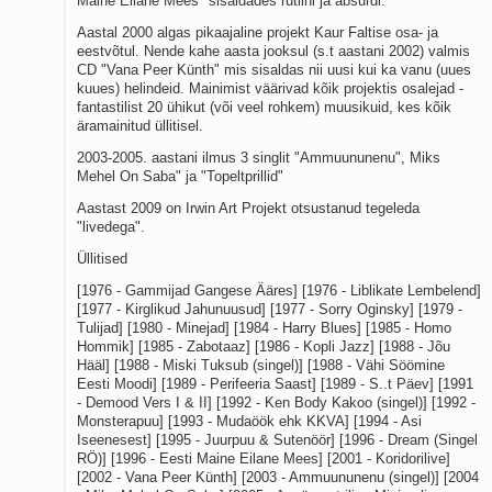
Maine Eilane Mees" sisaldades rutiini ja absurdi.
Aastal 2000 algas pikaajaline projekt Kaur Faltise osa- ja
eestvõtul. Nende kahe aasta jooksul (s.t aastani 2002) valmis
CD "Vana Peer Künth" mis sisaldas nii uusi kui ka vanu (uues
kuues) helindeid. Mainimist väärivad kõik projektis osalejad -
fantastilist 20 ühikut (või veel rohkem) muusikuid, kes kõik
äramainitud üllitisel.
2003-2005. aastani ilmus 3 singlit "Ammuununenu", Miks
Mehel On Saba" ja "Topeltprillid"
Aastast 2009 on Irwin Art Projekt otsustanud tegeleda
"livedega".
Üllitised
[1976 - Gammijad Gangese Ääres] [1976 - Liblikate Lembelend]
[1977 - Kirglikud Jahunuusud] [1977 - Sorry Oginsky] [1979 -
Tulijad] [1980 - Minejad] [1984 - Harry Blues] [1985 - Homo
Hommik] [1985 - Zabotaaz] [1986 - Kopli Jazz] [1988 - Jõu
Hääl] [1988 - Miski Tuksub (singel)] [1988 - Vähi Söömine
Eesti Moodi] [1989 - Perifeeria Saast] [1989 - S..t Päev] [1991
- Demood Vers I & II] [1992 - Ken Body Kakoo (singel)] [1992 -
Monsterapuu] [1993 - Mudaöök ehk KKVA] [1994 - Asi
Iseenesest] [1995 - Juurpuu & Sutenöör] [1996 - Dream (Singel
RÖ)] [1996 - Eesti Maine Eilane Mees] [2001 - Koridorilive]
[2002 - Vana Peer Künth] [2003 - Ammuununenu (singel)] [2004