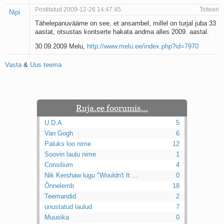
Postitatud 2009-12-26 14:47:45.
Tsiteeri
Nipi
Tähelepanuväärne on see, et ansambel, millel on turjal juba 33
aastat, otsustas kontserte hakata andma alles 2009. aastal.
30.09.2009 Melu,
http://www.melu.ee/index.php?id=7970
Vasta
&
Uus teema
Ruja.ee foorumis...
U.D.A.
5
Van Gogh
6
Paluks loo nime
12
Soovin laulu nime
1
Consilium
4
Nik Kershaw lugu "Wouldn't It ...
0
Õnnelemb
18
Teemandid
2
unustatud laulud
7
Muusika
0