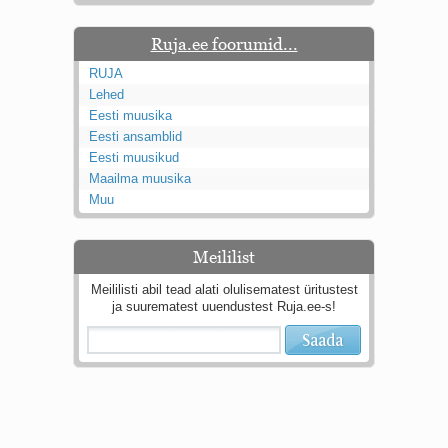
Ruja.ee foorumid...
RUJA
Lehed
Eesti muusika
Eesti ansamblid
Eesti muusikud
Maailma muusika
Muu
Meililist
Meililisti abil tead alati olulisematest üritustest
ja suurematest uuendustest Ruja.ee-s!