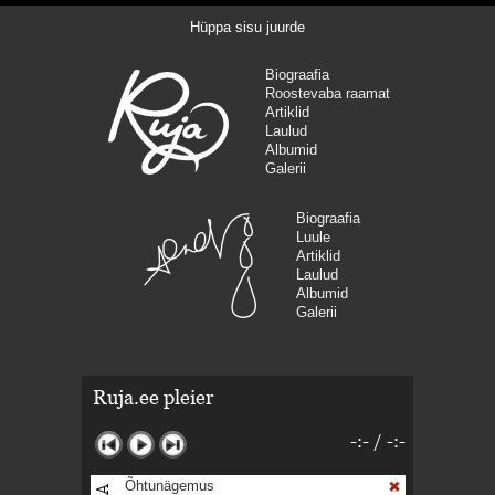
Hüppa sisu juurde
Biograafia
Roostevaba raamat
Artiklid
Laulud
Albumid
Galerii
Biograafia
Luule
Artiklid
Laulud
Albumid
Galerii
Ruja.ee pleier
-:-
/
-:-
Õhtunägemus