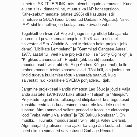
nimetust SKIFFLEPUNK, mis tuleneb lugude olemusest. Kuna
Kaks pihtimust
elu on siiski dünaamiline, muutus ka IAP konseptsioon.
Ahtumine
Kaheksakümnendatel (alates 1985) oli kasutusel stiili
Braueri lint
nimetusena SUDA (Suur Utreeritud Dadaistlik Algatus). Nii et
IAP'i stiil kui selline, on kuulaja oma kõrvade vahel.
Tegelikult on Irwin Art Projekt (nagu nimigi ütleb) läbi aja rida
suuremaid ja väiksemaid projekte. 1976. aasta sügisel
salvestasid Sm. Aladdin & Lord McIntosh kaks projekti (ehk
demo) "Liblikate Lembelend" ja "Gammijad Gangese Ääres".
1977. aastal tuli veel kahe projekti näol lisa "Sorry Oginsky" ja
"Kirglikud Jahunuusud". Projekti (ehk bändi) tuumiku
moodustasid Irwin Tald (SmA) ja Andres Kõrge (LmcI), kelle
ümber koondus teisigi kaasosalejaid. Tõsi küll, aja jooksul on
lindid tugeva kuulamise tõttu kannatada saanud, kuigi
salvestati n.ö korralikele SVEMA põhjadele... tjah.
Järgmine projektisari kandis nimetust Lao Jõuk ja jõudis välja
anda aastatel 1979-1980 kaks üllitist - "Tulijad" ja "Minejad".
Projektide tegijad olid tolleaegsed üliõpilased, kes tegutsesid
kunstikateedri laos kuna esinema suurtele lavadele neid ei
lubatud. Aimu annavad sellest perioodist iroonilise alatooniga
lood "Vaba Vaimu Väljendus" ja "26 Bakuu Komissari". On
muidki... Tuumiku moodustasid Irwin Tald ja Valev Elerand.
Algmaterjal digitaliseerimise ajaks ka väga ära kuulatud... kuid
need olid ka viimased salvestused Garbage Recordsilt.