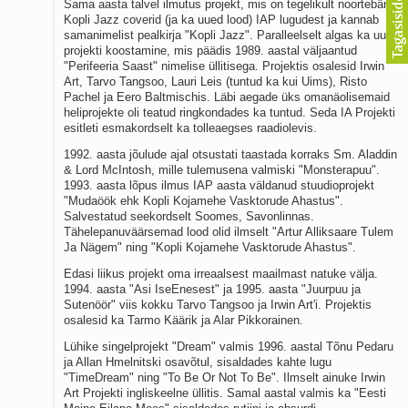
Sama aasta talvel ilmutus projekt, mis on tegelikult noortebändi
Kopli Jazz coverid (ja ka uued lood) IAP lugudest ja kannab
samanimelist pealkirja "Kopli Jazz". Paralleelselt algas ka uue
projekti koostamine, mis päädis 1989. aastal väljaantud
"Perifeeria Saast" nimelise üllitisega. Projektis osalesid Irwin
Art, Tarvo Tangsoo, Lauri Leis (tuntud ka kui Uims), Risto
Pachel ja Eero Baltmischis. Läbi aegade üks omanäolisemaid
heliprojekte oli teatud ringkondades ka tuntud. Seda IA Projekti
esitleti esmakordselt ka tolleaegses raadiolevis.
1992. aasta jõulude ajal otsustati taastada korraks Sm. Aladdin
& Lord McIntosh, mille tulemusena valmiski "Monsterapuu".
1993. aasta lõpus ilmus IAP aasta väldanud stuudioprojekt
"Mudaöök ehk Kopli Kojamehe Vasktorude Ahastus".
Salvestatud seekordselt Soomes, Savonlinnas.
Tähelepanuväärsemad lood olid ilmselt "Artur Alliksaare Tulem
Ja Nägem" ning "Kopli Kojamehe Vasktorude Ahastus".
Edasi liikus projekt oma irreaalsest maailmast natuke välja.
1994. aasta "Asi IseEnesest" ja 1995. aasta "Juurpuu ja
Sutenöör" viis kokku Tarvo Tangsoo ja Irwin Art'i. Projektis
osalesid ka Tarmo Käärik ja Alar Pikkorainen.
Lühike singelprojekt "Dream" valmis 1996. aastal Tõnu Pedaru
ja Allan Hmelnitski osavõtul, sisaldades kahte lugu
"TimeDream" ning "To Be Or Not To Be". Ilmselt ainuke Irwin
Art Projekti ingliskeelne üllitis. Samal aastal valmis ka "Eesti