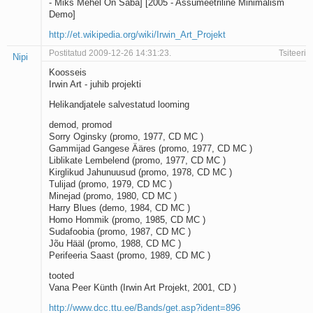
- Miks Mehel On Saba] [2005 - Assümeetriline Minimalism
Demo]
http://et.wikipedia.org/wiki/Irwin_Art_Projekt
Postitatud 2009-12-26 14:31:23.
Tsiteeri
Nipi
Koosseis
Irwin Art - juhib projekti
Helikandjatele salvestatud looming
demod, promod
Sorry Oginsky (promo, 1977, CD MC )
Gammijad Gangese Ääres (promo, 1977, CD MC )
Liblikate Lembelend (promo, 1977, CD MC )
Kirglikud Jahunuusud (promo, 1978, CD MC )
Tulijad (promo, 1979, CD MC )
Minejad (promo, 1980, CD MC )
Harry Blues (demo, 1984, CD MC )
Homo Hommik (promo, 1985, CD MC )
Sudafoobia (promo, 1987, CD MC )
Jõu Hääl (promo, 1988, CD MC )
Perifeeria Saast (promo, 1989, CD MC )
tooted
Vana Peer Künth (Irwin Art Projekt, 2001, CD )
http://www.dcc.ttu.ee/Bands/get.asp?ident=896