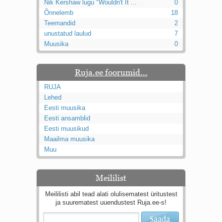
Nik Kershaw lugu "Wouldn't It ...
0
Õnnelemb
18
Teemandid
2
unustatud laulud
7
Muusika
0
Ruja.ee foorumid...
RUJA
Lehed
Eesti muusika
Eesti ansamblid
Eesti muusikud
Maailma muusika
Muu
Meililist
Meililisti abil tead alati olulisematest üritustest
ja suurematest uuendustest Ruja.ee-s!