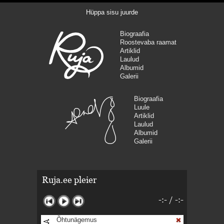
Hüppa sisu juurde
Biograafia
Roostevaba raamat
Artiklid
Laulud
Albumid
Galerii
Biograafia
Luule
Artiklid
Laulud
Albumid
Galerii
Ruja.ee pleier
-:-
/
-:-
Õhtunägemus