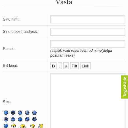
Vasta
Mu isamaa on minu arm
Ma mustas öös näen...
Laul surnud linnust
Aeg
Sinu nimi:
Oota mind
Ih-ih-hii ja ah-ah-haa
Sinu e-posti aadress:
Päikeselapsed
Laul võimalusest
Luigelaul
Parool:
(vajalik vaid reserveeritud nime(de)ga
Nii vaikseks kõik on jäänud
postitamiseks)
Mis saab sellest loomusevalust
Ei mullast
BB kood:
Avanemine
Üleminek
Laul teost
Põhi, lõuna, ida, lääs
Elupõline kaja
Omaette
Sisu:
Perekondlik
Kassimäng
Läänemere lained
Üle müüri
Valgusemaastikud