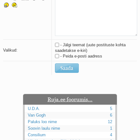
Kaks pihtimust
Ahtumine
Braueri lint
- Jälgi teemat (uute postituste kohta
Valikud:
saadetakse e-kiri)
- Peida e-posti aadress
Ruja.ee foorumis...
U.D.A.
5
Van Gogh
6
Paluks loo nime
12
Soovin laulu nime
1
Consilium
4