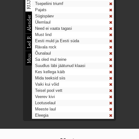
Tsepeliini triumf
Pajats
Sügispäev
Ülemlaul
Need ei vaata tagasi
Must lind
Eesti muld ja Eesti süda
Rävala rock
Õunalaul
Sa oled mul teine
Suudlus läbi jäätunud klaasi
Kes kellega käib
Mida teeksid siis
Vaiki kui võid
Teisel pool vett
Veerev kivi
Lootuselaul
Meeste laul
Eleegia
Tulekell
Ahtumine
Aeg on nagu rong